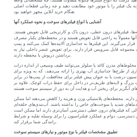
 خود مطابقت دهید و چه زمانی قطعات اصلی (OEM) را در مقابل جایگزین‌های پس از فروش انتخاب کنید. در پایان مقاله، شما برای تصمیم‌گیری آگاهانه در فروشگاه قطعات یا
هنگام خرید آنلاین مجهز خواهید بود.
آشنایی با انواع فیلترهای سوخت و نحوه عملکرد آنها
‌ها، فیلترهای درون خطی، درون باک و کارتریجی قابل تعویض هستند.
ها معمولاً به راحتی قابل تعویض هستند و در محفظه‌های یکبار مصرف
 می‌گیرند. این فیلترها به جداسازی آلاینده‌ها کمک می‌کنند و پمپ
مجموعه قابل سرویس قرار دارند، برای تعویض عنصر داخلی نیاز به
برداشتن درپوش یا محفظه دارند.
 مخلوط‌های مدرن کاغذ یا سلولز می‌توانند طیف وسیعی از اندازه ذرات
ری از طرح‌ها جداسازی آب بهتری را ارائه می‌دهند، که به ویژه برای
اسیون درشت یا به عنوان پیش فیلتر برای محافظت از پمپ‌ها در برابر
ت بزرگ و لایه‌های ظریف‌تر در داخل برای حفظ ذرات کوچک. علاوه بر
ز دارند. محفظه‌های پلاستیکی وزن و هزینه را کاهش می‌دهند اما ممکن
شته باشند. آب‌بندی‌های حلقه‌ای O، اتصالات فشاری و اتصالات خاردار بر نصب و مقاومت در برابر نشتی تأثیر می‌گذارند. در نهایت، محل قرارگیری مهم
 حالی که فیلترهای درون خطی دسترسی آسان‌تری دارند اما ممکن است
بین دسترسی، دوام و عملکرد فیلتراسیون را برای وسیله نقلیه و شرایط
رانندگی شما برقرار کند.
تطبیق مشخصات فیلتر با نوع موتور و نیازهای سیستم سوخت