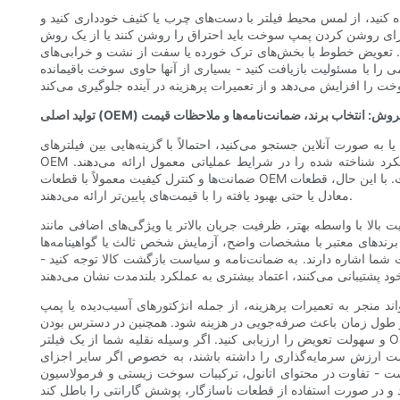
ه کنید، از لمس محیط فیلتر با دست‌های چرب یا کثیف خودداری کنید و
 برای روشن کردن پمپ سوخت باید احتراق را روشن کنند یا از یک روش
ید. تعویض خطوط با بخش‌های ترک خورده یا سفت از نشت و خرابی‌های
ی را با مسئولیت بازیافت کنید - بسیاری از آنها حاوی سوخت باقیمانده
ازار پس از فروش: انتخاب برند، ضمانت‌نامه‌ها و ملاحظات قیمت
الاً با گزینه‌هایی بین فیلترهای OEM (سازنده تجهیزات اصلی) و طیف گسترده‌ای از گزینه‌های پس از فروش مواجه خواهید شد. قطعات
OEM به گونه‌ای طراحی شده‌اند که دقیقاً مطابق با مشخصات تعیین شده توسط سازنده خودرو باشند. آنها معمولاً اطمینان از تناسب، سازگاری و عملکرد شناخته شده را در شرایط عملیاتی معمول ارائه می‌دهند.
ضمانت‌ها و کنترل کیفیت معمولاً با قطعات OEM ساده هستند و مشکلات مربوط به نصب نادر است. با این حال، قطعات OEM می‌توانند گران‌تر باشند و در برخی موارد، تولیدکنندگان پس از فروش، فناوری‌های فیلتراسیون
معادل یا حتی بهبود یافته را با قیمت‌های پایین‌تر ارائه می‌دهند.
الا با واسطه بهتر، ظرفیت جریان بالاتر یا ویژگی‌های اضافی مانند
 برندهای معتبر با مشخصات واضح، آزمایش شخص ثالث یا گواهینامه‌ها
شما اشاره دارند. به ضمانت‌نامه و سیاست بازگشت کالا توجه کنید -
ند منجر به تعمیرات پرهزینه، از جمله انژکتورهای آسیب‌دیده یا پمپ
در طول زمان باعث صرفه‌جویی در هزینه شود. همچنین در دسترس بودن
و سهولت تعویض را ارزیابی کنید. اگر وسیله نقلیه شما از یک فیلتر OEM گران‌قیمت یا کمیاب استفاده می‌کند، اما یک ارتقاء پس از فروش، دسترسی گسترده‌تر و مشخصات معادل آن را ارائه می‌دهد، ممکن است یک
ن است ارزش سرمایه‌گذاری را داشته باشند، به خصوص اگر سایر اجزای
ت - تفاوت در محتوای اتانول، ترکیبات سوخت زیستی و فرمولاسیون