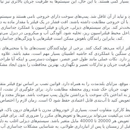
بسیار کمی هستند. با این حال، این سیستم‌ها به ظرفیت جریان بالاتری نیز نیاز 
 نباید از آن غافل شد. پمپ‌های سوخت دارای خروجی نامی هستند و سیستم‌هایی ک
 با آن خروجی مطابقت داشته باشند. افت فشار در یک فیلتر با مقدار ماده به دام 
ر کند. برای سیستم‌های دیزلی، جریان و فیلتراسیون با عملکرد جداسازی آب
ر داخل محیط فیلتراسیون ریز، تخلیه شود. آلودگی آب و میکروبی در دیزل می‌ت
کند، بنابراین رانندگان باهوش ممکن است فیلترهایی با ویژگی‌های جداسازی آب واضح و دسترسی آسان برای تخلیه یا ادغام حسگر را انتخاب کنند.
یلتر ارائه می‌دهد کمک کنند. برخی از تولیدکنندگان نسبت‌های بتا یا منحنی‌ها
نگین یا عملکردی که حاشیه اطمینان بسیار مهم است، مفید باشد. علاوه بر این
رر دارد. نکات عملی مانند طول عمر عنصر، سهولت دسترسی و اینکه آیا طراح
 موقع، مزایای بلندمدت را به همراه دارد. قوانین نصب بر اساس نوع فیلتر م
جهت جریان حک شده روی محفظه مطابقت دارد. برای جلوگیری از نشت، از گی
 به انداختن باک سوخت یا برداشتن ماژول پمپ سوخت باشد. مونتاژ مجدد و آ
ط کارکرد متفاوت است. بسیاری از خودروهای مدرن با فیلترهای درون باک، ف
بی‌کیفیت می‌تواند بررسی‌ها و تعویض‌های مکرر را ضروری کند. برای فیلتره
کیفیت سوخت، یک فاصله عملی ممکن است از بازرسی‌های سالانه تا تعویض هر 20000 تا 