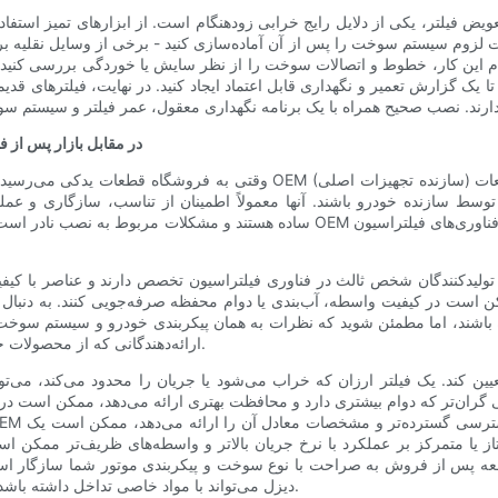
یض فیلتر، یکی از دلایل رایج خرابی زودهنگام است. از ابزارهای تمیز استفاد
صورت لزوم سیستم سوخت را پس از آن آماده‌سازی کنید - برخی از وسایل نقلیه
نجام این کار، خطوط و اتصالات سوخت را از نظر سایش یا خوردگی بررسی کن
ا یک گزارش تعمیر و نگهداری قابل اعتماد ایجاد کنید. در نهایت، فیلترهای قدیم
تولید اصلی (OEM) در مقابل ب
وقتی به فروشگاه قطعات یدکی می‌رسید یا به صورت آنلاین جستجو می‌کنید، احتم
لیدکنندگان شخص ثالث در فناوری فیلتراسیون تخصص دارند و عناصر با کیفیت ب
ن است در کیفیت واسطه، آب‌بندی یا دوام محفظه صرفه‌جویی کنند. به دنبال
ده باشند، اما مطمئن شوید که نظرات به همان پیکربندی خودرو و سیستم سوخت 
ارائه‌دهندگانی که از محصولات خود پشتیبانی می‌کنند، اعتماد بیشتری به عملکرد بلندمدت نشان می‌دهند.
ین کند. یک فیلتر ارزان که خراب می‌شود یا جریان را محدود می‌کند، می‌توا
 گران‌تر که دوام بیشتری دارد و محافظت بهتری ارائه می‌دهد، ممکن است 
متاز یا متمرکز بر عملکرد با نرخ جریان بالاتر و واسطه‌های ظریف‌تر ممک
طعه پس از فروش به صراحت با نوع سوخت و پیکربندی موتور شما سازگار اس
دیزل می‌تواند با مواد خاصی تداخل داشته باشد و در صورت استفاده از قطعات ناسازگار، پوشش گارانتی را باطل کند.