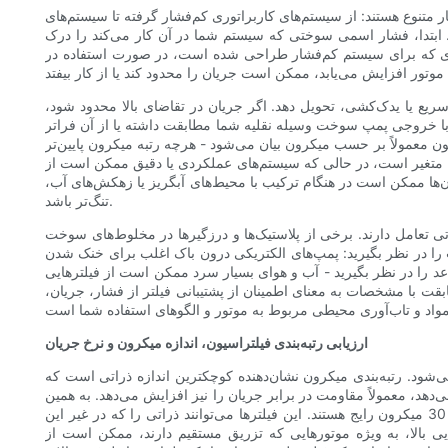
تنوع هستند: از سیستم‌های کاربراتوری کم‌فشار گرفته تا سیستم‌های
ابتدا، فشار اسمی سوختی که سیستم شما در آن کار می‌کند را درک
فیلتری که برای سیستم کم‌فشار طراحی شده است، در صورت استفاده در
یع یا یدک‌کشی، تحویل دهد. اگر جریان در تقاضای بالا محدود شود،
با خروجی پمپ سوخت وسیله نقلیه شما مطابقت داشته یا از آن فراتر
یون معمولاً بر حسب میکرون بیان می‌شود - هرچه رتبه میکرون پایین‌تر
ه دام می‌اندازد ریزتر هستند. برای موتورهای بنزینی، رتبه‌بندی‌های میکرونی معمول برای فیلتراسیون اولیه از 10 تا 30 میکرون متغیر است، در حالی که سیستم‌های عملکردی یا دقیق ممکن است از
ون‌ها ممکن است در هنگام ترکیب با محیط‌های آبگریز یا زهکش‌های آب،
تنگ‌تر باشد.
ی تعامل دارند. برخی از پلاستیک‌ها و درزگیرها در مخلوط‌های سوخت
 را در نظر بگیرید: پمپ‌های الکتریکی درون باک اغلب برای خنک شدن
 را در نظر بگیرید - آب و هوای بسیار سرد ممکن است از فیلترهایی
قت با مشخصات به معنای اطمینان از پشتیبانی فیلتر از فشار، جریان،
ارزیابی رتبه‌بندی فیلتراسیون، اندازه میکرون و نرخ جریان
‌شود. رتبه‌بندی میکرون نشان‌دهنده کوچکترین اندازه ذراتی است که
دهد، معمولاً مقاومت در برابر جریان را نیز افزایش می‌دهد. به همین
دلیل است که ایجاد تعادل بین رتبه‌بندی میکرون و الزامات جریان ضروری است. برای موتورهای بنزینی معمولی، فیلترهایی با رتبه‌بندی حدود 10 تا 30 میکرون رایج هستند. این فیلترها می‌توانند ذراتی را که در غیر این
ی بالا، به ویژه موتورهایی که تزریق مستقیم دارند، ممکن است از