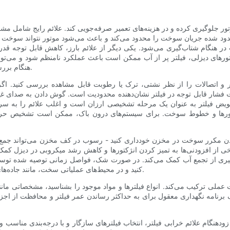
تور جلوگیری کرده و در هزینه‌های تعمیر صرفه‌جویی کند. علائم رایج شام
 شده جریان سوخت را محدود می‌کند و باعث می‌شود موتور نتواند سوخت مورد
 هنگام شتاب‌گیری می‌شود. یکی دیگر از علائم بارز، کاهش قابل توجه قدرت
رهای دیزلی، فیلتر پر از آب ممکن است باعث عملکرد نامنظم شود و می‌توا
هنگام بررسی درب سوخت، بوی مشخصی یا جدایی قابل مشاهده‌ای ایجاد می‌کند.
 و اتصالات را از نظر نشتی، ترک یا رطوبت قابل مشاهده بررسی کنید. اگ
. افت فشار قابل توجه در فیلتر نشان‌دهنده محدودیت است. گوش دادن به صدای 
ویض فیلتر به عنوان یک مرحله تشخیصی ارزان است و اغلب علائم را به س
ژکتورها و خطوط سوخت. برای سیستم‌های درون باک، ممکن است تشخیص ح
 کردن مکرر سوخت در مخزن خودداری کنید - رسوب در کف مخزن می‌تواند جمع
ی از افزودنی‌ها به تمیز کردن انژکتورها و کاهش رشد میکروبی در دیزل کمک می‌
جلوگیری از تجمع آب کمک می‌کند. در صورت شک، فواصل زمانی توصیه شده ت
کنید و در محیط‌های عملیاتی سخت، مانند جاده‌های پر گرد و غبار یا یدک‌کشی سنگین، تعویض زودهنگام را در نظر بگیرید.
ملی ترکیب می‌کند. انواع فیلترها و مواد موجود را بشناسید، مشخصاتی مان
ص زودهنگام علائم خرابی فیلتر، انتخاب فیلترهای سازگار و با درجه‌بندی منا