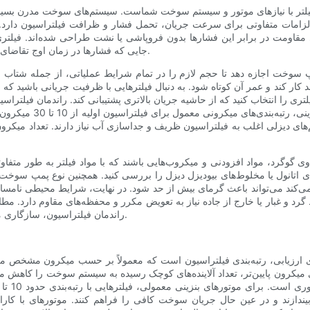
فیلتر با نیازهای موتور و سیستم سوخت شماست. سیستم‌های سوخت مدرن بسیار م
زامات متفاوتی برای سرعت جریان، تحمل فشار و ظرافت فیلتراسیون دارد. 
 برای مقاومت در برابر این فشارها بدون فروپاشی یا نشت طراحی شده‌اند. 
جایی که فشارها در زمان اوج تقاضای موتور افزایش می‌یابد، ممکن است جریان را محدود کند یا از کار بیفتد.
سوخت اجازه دهد تا حجم لازم را در تمام شرایط عملیاتی، از جمله شتاب سر
 کند و عمر آن کوتاه شود. به دنبال فیلترهایی با ظرفیت جریانی باشید که 
تری را انتخاب کنید که از حاشیه جریان بالاتری پشتیبانی کند. راندمان فیلتراس
باشد، ذراتی که فیلتر ب
تم‌های دیزلی اغلب به فیلتراسیون ظریف و جداسازی آب نیاز دارند. تعداد میکر
گرد، مواد افزودنی و میکروب‌هایی باشند که با مواد فیلتر به طور متفاوت
ای اتانول یا مخلوط‌های بیودیزل دیزل را بررسی کنید. همچنین نوع پمپ سوخت
ند می‌تواند باعث گرمای بیش از حد شود. در نهایت، شرایط محیطی نامساعد
د و غبار یا خارج از جاده نیاز به تعویض مکرر و محفظه‌های مقاوم دارد. مطاب
راندمان فیلتراسیون، سازگاری مواد و تاب‌آوری محیطی مربوط به موتور و الگوهای استفاده شما است.
رای ارزیابی، رتبه‌بندی فیلتراسیون است که معمولاً بر حسب میکرون مشخص می
ی میکرون پایین‌تر، تعداد آلاینده‌های کوچک رسیده به سیستم سوخت را کاهش می‌
ندازند و در عین حال جریان سوخت کافی را فراهم کنند. موتورهای با کارای