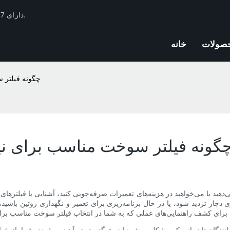
فیلتر Huachang دارای 17 سال تجربه صنعت فیلترهای اتومبیل و ذخایر فنی است.
صولات
خانه
چگونه فیلتر س
گونه فیلتر سوخت مناسب برای نیاز
دهید یا می‌خواهید در هزینه‌های تعمیرات صرفه‌جویی کنید، آشنایی با فیلترها
چار تردید شود، یا در حال برنامه‌ریزی برای تعمیر و نگهداری روتین با
رانندگان تا زمانی که مشکلی پیش نیاید، هرگز متوجه آن نمی‌شوند. شما یاد خو