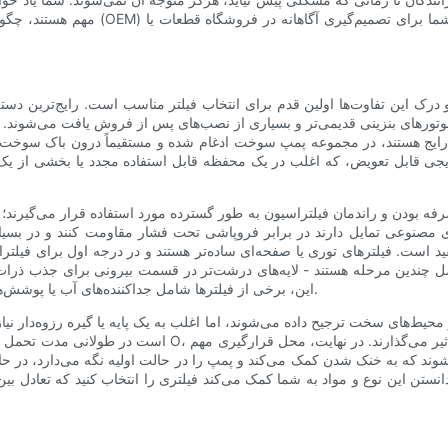
مهم هستند، چگونه یک فیلتر را با موتور
رک این تفاوت‌ها اولین قدم برای انتخاب فیلتر مناسب است. رایج‌ترین دسته
ورهای بنزینی قدیمی‌تر و بسیاری از نصب‌های پس از فروش یافت می‌شوند. آن
یج هستند، در مجموعه پمپ سوخت ادغام شده و مستقیماً درون باک سوخت قرار
جی قابل تعویض، که اغلب در یک محفظه قابل استفاده مجدد یا بخشی از یک 
صرفه بودن و راندمان فیلتراسیون به طور گسترده مورد استفاده قرار می‌گیرند؛
های مصنوعی تمایل دارند در برابر فروپاشی تحت فشار مقاومت کنند و در بسیا
د است. فیلترهای توری یا صفحه‌ای ساده‌تر هستند و در درجه اول برای فیلتر
 شامل چندین مرحله هستند - لایه‌های درشت‌تر در قسمت بیرونی برای جذب ذرا
این، برخی از فیلترها شامل جداکننده‌های آب یا پوشش‌های آبگریز برای ریختن آب و هدایت آن به دور از سیستم سوخت هستند.
محیط‌های سخت ترجیح داده می‌شوند، اما اغلب به یک پایه یا گیره رزوه‌دار نیا
است در طولانی مدت تحمل دماهای شدید یا سوخت‌های خاص را ندا
وند که به خنک شدن کمک می‌کند و پمپ را در حالت اولیه نگه می‌دارد، در
 دانستن این نوع و مواد به شما کمک می‌کند فیلتری را انتخاب کنید که تعادل 