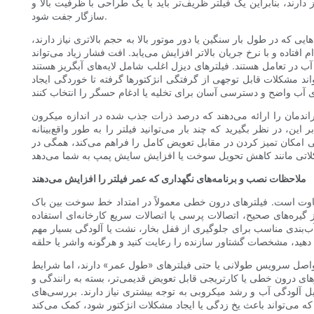
دارند، بنابراین یک فیلتر ظریف‌تر باید با یک طراحی با ظرفیت بالا و
سازگار جفت شود.
ه در طول بار سنگین یا دور موتور بالا به حجم بالاتری نیاز دارند،
افتاده و با نرخ جریان بالاتر افزایش می‌یابد. افت فشار زیاد می‌تواند
 در تعامل هستند. فیلترهای دیزل اغلب شامل لایه‌های آبگریز هستند
واند مشکلات قابل توجهی از گرفتگی انژکتورها گرفته تا خوردگی ایجاد
ی راندمان را ارائه می‌دهند که درصد ذرات جذب شده در اندازه میکرون
، در نظر بگیرید که چند بار می‌توانید فیلتر را به طور واقع‌بینانه
ی امکان تمیز کردن در مقابل تعویض کامل را فراهم می‌کند، همگی در
ملاحظات نصب و برنامه‌های نگهداری که عمر فیلتر را افزایش می‌دهند
تفاوت است. فیلترهای درون خطی معمولاً در امتداد خط سوخت بین باک
ره‌های صحیح، اتصالات پرسی یا اتصالات سریع کارخانه‌ای استفاده
ب‌بندی مناسب برای جلوگیری از قفل بخار، نشت یا آلودگی بسیار مهم
واصل سرویس طولانی یا حتی فیلترهای «طول عمر» دارند، اما شرایط
ای درون خطی یا کارتریجی قابل تعویض قدیمی‌تر، بسته به رانندگی و
40000 مایل متغیر باشد. سیستم‌های دیزلی اغلب به دلیل آلودگی آب و رشد میکروبی به توجه بیشتری نیاز دارند. بررسی‌های