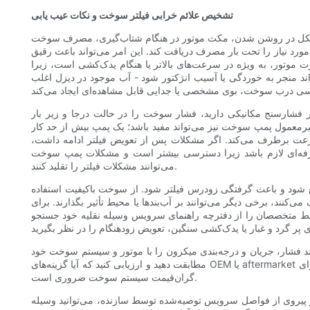
تشخیص علائم خرابی فیلتر سوخت و نکات عیب یابی
ل مشکل در روشن شدن، مکث موتور در هنگام شتاب‌گیری، مصرف سوخت
 نیاز را تحت بار مصرف دریافت کند. این امر می‌تواند باعث رقیق
 موتور، به ویژه در سرعت‌های بالاتر یا هنگام یدک‌کشی است، زیرا
ند منجر به خوردگی یا آسیب انژکتور شود - آب موجود در دیزل اغلب
ر فشارسنج مکانیکی دارید، فشار سوخت را در حالت درجا و زیر بار
غیرمعمول پمپ سوخت نیز می‌تواند مفید باشد؛ یک پمپ بیش از حد کار
رعت برطرف می‌کند. اگر مشکلات پس از تعویض فیلتر ادامه داشت،
رفه‌ای لازم باشد زیرا دسترسی بیشتر است و مشکلات پمپ سوخت
می‌توانند مشکلات فیلتر را تقلید کنند.
 شود و باعث گرفتگی زودرس فیلتر شود. از سوخت باکیفیت استفاده
کنند، برخی دیگر می‌توانند بر آب‌بندها یا محیط تأثیر بگذارند. برای
وسط متخصصان را از دفترچه راهنمای سرویس وسیله نقلیه خود جستجو
ند فشار، جریان و درجه‌بندی میکرون را با موتور و سیستم سوخت خود
مطابقت دهید و ارزیابی کنید که آیا گزینه‌های OEM یا aftermarket به بهترین وجه با نیازها و بودجه شما مطابقت دارند. نصب مناسب و یک برنامه نگهداری معقول برای به حداکثر رساندن عمر فیلتر و محافظت از اجزای
گران‌قیمت سیستم سوخت ضروری است.
سب و پیروی از فواصل سرویس توصیه‌شده توسط سازنده، می‌توانید وسیله