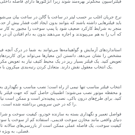
فیلتراسیون محکم‌تر بهره‌مند شوند زیرا انژکتورها دارای فاصله داخلی 
نرخ جریان اغلب بر حسب لیتر در ساعت یا گالن در ساعت بیان می‌شود و
باید فیلترهایی داشته باشند که بتوانند بدون ایجاد افت فشار بیش از حد،
منجر به شرایط کارکرد ضعیف شود یا پمپ سوخت را مجبور به کار سخت‌ت
که آب را به هم می‌پیوندند و اجازه می‌دهند بدون به دام افتادن آن د
استانداردهای آزمایش و گواهینامه‌ها می‌توانند به شما در درک آنچه ف
مشخص را نشان می‌دهد. دانستن این معیارها می‌تواند برای کاربردهای س
تعویض کنید. یک فیلتر بسیار ریز در یک محیط کثیف نیاز به تعویض مک
یک انتخاب معقول نقش دارند. متعادل کردن رتبه‌بندی میکرون با ظرفیت جریان و تدارکات تعمیر و نگهداری، بهترین محافظت را بدون ایجاد مشکلاتی مانند کاهش تحویل سوخت یا افزایش سایش پمپ به شما می‌دهد.
انتخاب فیلتر مناسب تنها نیمی از راه است؛ نصب مناسب و نگهداری به
و محفظه موتور نصب می‌شوند؛ اطمینان حاصل کنید که جهت فیلتر با 
کنید. برای طرح‌های درون باکی، نصب پیچیده‌تر است و ممکن است نیاز
است. زمان لازم را اختصاص دهید، مشخصات گشتاور سازنده را رعایت کنید و هرگونه واشر یا حلقه O را که در حین سرویس برداشته شده است، تعویض کنید تا آب‌بندی قابل اعتمادی حفظ شود.
فواصل تعمیر و نگهداری بسته به سازنده خودرو، کیفیت سوخت و شرای
دنیای واقعی مانند مخازن سوخت قدیمی، استفاده کم از سوخت یا سوخت 
فصلی، به ویژه قبل از زمستان یا پس از انبارداری طولانی، به شناسایی مشکلات جداسازی آب که می‌تواند باعث یخ زدگی یا ایجاد مشکلات انژکتور شود، کمک می‌کند.