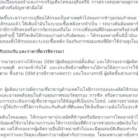
รปนเปื้อนของน้ำและการเจริญเติบโตของจุลินทรีย์ การตรวจสอบตามฤดูกาล 
ตัวหรือปัญหาหัวฉีดได้
ิดขึ้นระหว่างการเปลี่ยนไส้กรองเป็นสาเหตุทั่วไปของการชำรุดก่อนกำหนด ใช้เ
ส้กรองแล้ว ให้เติมน้ำมันในระบบเชื้อเพลิงหากจำเป็น – รถบางคันต้องสตาร์ทเค
ว่ามีการสึกหรอหรือการกัดกร่อนหรือไม่ การเปลี่ยนท่อที่มีรอยแตกหรือส่ว
 สุดท้ายนี้ ให้รีไซเคิลไส้กรองเก่าอย่างรับผิดชอบ – ไส้กรองหลายชิ้นมีน้ำมั
ของทั้งไส้กรองและระบบเชื้อเพลิง ป้องกันการซ่อมแซมที่มีค่าใช้จ่ายสูง
รรับประกัน และราคาที่ควรพิจารณา
มากมายระหว่างไส้กรอง OEM (ผู้ผลิตอุปกรณ์ดั้งเดิม) และไส้กรองจากผู้ผลิ
นความพอดี ความเข้ากันได้ และประสิทธิภาพที่ทราบได้ภายใต้สภาวะการ
ตาม ชิ้นส่วน OEM อาจมีราคาแพงกว่า และในบางกรณี ผู้ผลิตชิ้นส่วนจากผู้
งมาก ผู้ผลิตบางรายมีความเชี่ยวชาญด้านเทคโนโลยีการกรองและผลิตไส้กรอง
คาและอาจลดต้นทุนในด้านคุณภาพของวัสดุกรอง การซีล หรือความทนทานของตั
ระเมินจากผู้เชี่ยวชาญอาจให้ข้อมูลที่เป็นประโยชน์ แต่ควรตรวจสอบให้แน
า ผู้ให้บริการที่ให้การรับประกันสินค้าที่ดีแสดงให้เห็นถึงความมั่นใจใน
รตัดสินใจของคุณ ไส้กรองราคาประหยัดที่ชำรุดหรือขัดขวางการไหลอาจนำไปสู
็กน้อยแต่ใช้งานได้นานกว่าและให้การปกป้องที่ดีกว่าอาจช่วยประหยัดเงิ
ต่ไส้กรองจากผู้ผลิตรายอื่นมีจำหน่ายทั่วไปและมีคุณสมบัติเทียบเท่ากัน นั่
ไหลสูงกว่าและวัสดุละเอียดกว่าอาจคุ้มค่ากับการลงทุน โดยเฉพาะอย่างยิ่ง