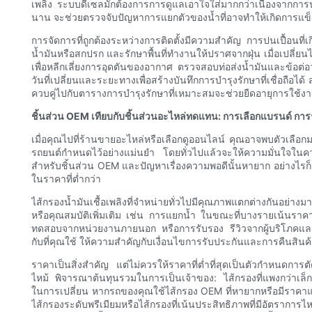
เพลิง ระบบดีเซลมักต้องการการดูแลเอาใจใส่มากกว่าเนื่องจากกา
นาน จะช่วยตรวจจับปัญหาการแยกตัวของน้ำที่อาจทำให้เกิดการแข็ง
การจัดการที่ถูกต้องระหว่างการติดตั้งมีความสำคัญ การปนเปื้อนที่เก
น้ำมันหรือสกปรก และรักษาพื้นที่ทำงานให้ปราศจากฝุ่น เมื่อเปลี่ยนไ
เพื่อหลีกเลี่ยงการอุดตันของอากาศ ตรวจสอบท่อส่งน้ำมันและข้อต่อ
วันที่เปลี่ยนและระยะทางเพื่อสร้างบันทึกการบำรุงรักษาที่เชื่อถือได้
ควบคู่ไปกับตารางการบำรุงรักษาที่เหมาะสมจะช่วยยืดอายุการใช้งาน
ชิ้นส่วน OEM เทียบกับชิ้นส่วนอะไหล่ทดแทน: การเลือกแบรนด์ กา
เมื่อคุณไปที่ร้านขายอะไหล่หรือเลือกดูออนไลน์ คุณอาจพบตัวเลือก
รถยนต์กำหนดไว้อย่างแม่นยำ โดยทั่วไปแล้วจะให้ความมั่นใจใ
สำหรับชิ้นส่วน OEM และปัญหาเรื่องความพอดีนั้นหายาก อย่างไรก็
ในราคาที่ต่ำกว่า
ไส้กรองน้ำมันเชื้อเพลิงที่จำหน่ายทั่วไปมีคุณภาพแตกต่างกันอย่า
หรือคุณสมบัติเพิ่มเติม เช่น การแยกน้ำ ในขณะที่บางรายเน้นรา
ทดสอบจากหน่วยงานภายนอก หรือการรับรอง รีวิวจากผู้บริโภคและการป
กับที่คุณใช้ ให้ความสำคัญกับเงื่อนไขการรับประกันและการคืนสินค้
ราคาเป็นสิ่งสำคัญ แต่ไม่ควรให้ราคาที่ต่ำที่สุดเป็นตัวกำหนดกา
ไหม้ พิจารณาต้นทุนรวมในการเป็นเจ้าของ: ไส้กรองที่แพงกว่าเล
ในการเปลี่ยน หากรถของคุณใช้ไส้กรอง OEM ที่หายากหรือมีราคาแพง แ
ไส้กรองระดับพรีเมียมหรือไส้กรองที่เน้นประสิทธิภาพที่มีอัตราการ