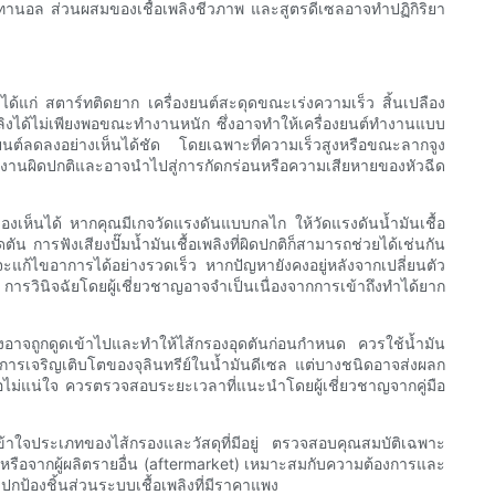
อทานอล ส่วนผสมของเชื้อเพลิงชีวภาพ และสูตรดีเซลอาจทำปฏิกิริยา
ได้แก่ สตาร์ทติดยาก เครื่องยนต์สะดุดขณะเร่งความเร็ว สิ้นเปลือง
อเพลิงได้ไม่เพียงพอขณะทำงานหนัก ซึ่งอาจทำให้เครื่องยนต์ทำงานแบบ
องยนต์ลดลงอย่างเห็นได้ชัด โดยเฉพาะที่ความเร็วสูงหรือขณะลากจูง
รทำงานผิดปกติและอาจนำไปสู่การกัดกร่อนหรือความเสียหายของหัวฉีด
งเห็นได้ หากคุณมีเกจวัดแรงดันแบบกลไก ให้วัดแรงดันน้ำมันเชื้อ
 การฟังเสียงปั๊มน้ำมันเชื้อเพลิงที่ผิดปกติก็สามารถช่วยได้เช่นกัน
ะแก้ไขอาการได้อย่างรวดเร็ว หากปัญหายังคงอยู่หลังจากเปลี่ยนตัว
ง การวินิจฉัยโดยผู้เชี่ยวชาญอาจจำเป็นเนื่องจากการเข้าถึงทำได้ยาก
ังอาจถูกดูดเข้าไปและทำให้ไส้กรองอุดตันก่อนกำหนด ควรใช้น้ำมัน
การเจริญเติบโตของจุลินทรีย์ในน้ำมันดีเซล แต่บางชนิดอาจส่งผลก
ม่แน่ใจ ควรตรวจสอบระยะเวลาที่แนะนำโดยผู้เชี่ยวชาญจากคู่มือ
้าใจประเภทของไส้กรองและวัสดุที่มีอยู่ ตรวจสอบคุณสมบัติเฉพาะ
 หรือจากผู้ผลิตรายอื่น (aftermarket) เหมาะสมกับความต้องการและ
ป้องชิ้นส่วนระบบเชื้อเพลิงที่มีราคาแพง