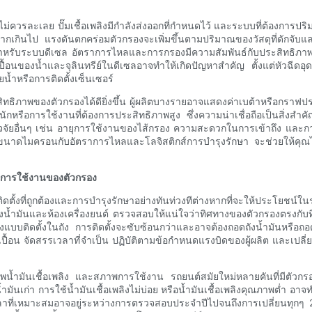
ม่ควรละเลย ปั๊มเชื้อเพลิงมีกำลังส่งออกที่กำหนดไว้ และระบบที่ต้องการปร
มากเกินไป แรงดันตกคร่อมตัวกรองจะเพิ่มขึ้นตามปริมาณของวัสดุที่ดักจั
น สำหรับระบบดีเซล อัตราการไหลและการกรองมีความสัมพันธ์กับประสิทธิภาพกา
องน้ำและจุลินทรีย์ในดีเซลอาจทำให้เกิดปัญหาสำคัญ ตั้งแต่หัวฉีดอุดตันไปจ
้ำหรือการติดตั้งเซ็นเซอร์
ภาพของตัวกรองได้ดียิ่งขึ้น ผู้ผลิตบางรายอาจแสดงค่าเบต้าหรือกราฟปร
กหรือการใช้งานที่ต้องการประสิทธิภาพสูง ซึ่งความน่าเชื่อถือเป็นสิ่งสำ
จจัยอื่นๆ เช่น อายุการใช้งานของไส้กรอง ความสะดวกในการเข้าถึง และก
าดไมครอนกับอัตราการไหลและโลจิสติกส์การบำรุงรักษา จะช่วยให้คุณได้ร
ยุการใช้งานของตัวกรอง
ติดตั้งที่ถูกต้องและการบำรุงรักษาอย่างทันท่วงทีต่างหากที่จะให้ประโย
ถังน้ำมันและห้องเครื่องยนต์ ตรวจสอบให้แน่ใจว่าทิศทางของตัวกรองตรงกับท
กรองแบบติดตั้งในถัง การติดตั้งจะซับซ้อนกว่าและอาจต้องถอดถังน้ำมันหรือ
นเปื้อน จัดสรรเวลาที่จำเป็น ปฏิบัติตามข้อกำหนดแรงบิดของผู้ผลิต และเปลี
้ำมันเชื้อเพลิง และสภาพการใช้งาน รถยนต์สมัยใหม่หลายคันที่มีตัวกรอ
ันเก่า การใช้น้ำมันเชื้อเพลิงไม่บ่อย หรือน้ำมันเชื้อเพลิงคุณภาพต่ำ อา
ลาที่เหมาะสมอาจอยู่ระหว่างการตรวจสอบประจำปีไปจนถึงการเปลี่ยนทุกๆ 20