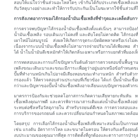
สอบให้แน่ใจว่าชิ้นส่วนอะไหล่ใดๆ เข้ากันได้กับประเภทเชื้อเพล
กับวัสดุบางอย่างและทำให้การรับประกันเป็นโมฆะหากใช้ชิ้นส่วนที่ไ
การสังเกตอาการของไส้กรองน้ำมันเชื้อเพลิงที่ชำรุดและเคล็ดลับก
การตรวจพบปัญหาไส้กรองน้ำมันเชื้อเพลิงตั้งแต่เนิ่นๆ สามารถป้อง
น้ำมันเชื้อเพลิง รอบเดินเบาไม่คงที่ และดับโดยไม่คาดคิด ไส้กรอง
เผาไหม้ไม่สมบูรณ์ ส่งผลให้เกิดการจุดระเบิดผิดพลาดหรือเร่งไม่
เนื่องจากระบบน้ำมันเชื้อเพลิงไม่สามารถจ่ายปริมาณได้เพียงพอ ส
ได้ น้ำในน้ำมันดีเซลมักทำให้เกิดกลิ่นเฉพาะหรือการแยกตัวที่มองเห
การทดสอบและการแก้ไขปัญหาเริ่มต้นด้วยการตรวจสอบขั้นพื้นฐาน ต
เพลิงขณะเดินเบาและขณะมีภาระเพื่อดูว่าอยู่นอกเหนือข้อกำหนดของผู้
ปั๊มที่ทำงานหนักเกินไปอาจมีเสียงหอนขณะทำงานหนัก สำหรับตัวกรอ
กรองแล้ว ให้ตรวจสอบส่วนประกอบที่เกี่ยวข้อง ได้แก่ ปั๊มน้ำมันเชื
กว่าและปัญหาของปั๊มน้ำมันเชื้อเพลิงอาจเลียนแบบปัญหาของตัวกร
มาตรการป้องกันจะช่วยลดโอกาสการเกิดความเสียหายกะทันหัน หลีกเ
เชื้อเพลิงคุณภาพดี และควรพิจารณาสารเติมแต่งน้ำมันเชื้อเพลิง
ระทบต่อซีลหรือวัสดุภายใน สำหรับรถยนต์ดีเซล การตรวจสอบและร
การบริการของรถยนต์ และควรเปลี่ยนก่อนกำหนดในสภาพแวดล้อมการใ
โดยสรุป การเลือกไส้กรองน้ำมันเชื้อเพลิงที่เหมาะสมนั้นเป็นก
เช่น แรงดัน อัตราการไหล และขนาดไมครอน ให้ตรงกับเครื่องยนต์แล
งบประมาณของคุณมากที่สุด การติดตั้งที่ถูกต้องและตารางการบำรุง