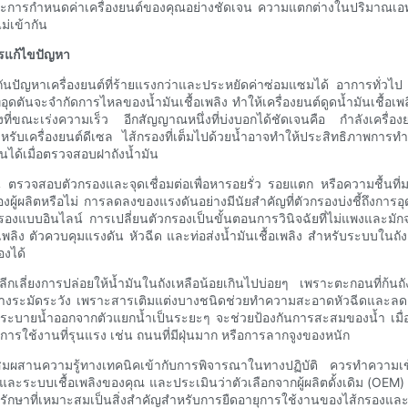
ิงและการกำหนดค่าเครื่องยนต์ของคุณอย่างชัดเจน ความแตกต่างในปริมาณเ
ม่เข้ากัน
ารแก้ไขปัญหา
กันปัญหาเครื่องยนต์ที่ร้ายแรงกว่าและประหยัดค่าซ่อมแซมได้ อาการทั่วไป 
ที่อุดตันจะจำกัดการไหลของน้ำมันเชื้อเพลิง ทำให้เครื่องยนต์ดูดน้ำมันเชื้
คงที่ขณะเร่งความเร็ว อีกสัญญาณหนึ่งที่บ่งบอกได้ชัดเจนคือ กำลังเครื่
ำหรับเครื่องยนต์ดีเซล ไส้กรองที่เต็มไปด้วยน้ำอาจทำให้ประสิทธิภาพกา
็นได้เมื่อตรวจสอบฝาถังน้ำมัน
รวจสอบตัวกรองและจุดเชื่อมต่อเพื่อหารอยรั่ว รอยแตก หรือความชื้นที่มอ
ผลิตหรือไม่ การลดลงของแรงดันอย่างมีนัยสำคัญที่ตัวกรองบ่งชี้ถึงการอุดตัน
งแบบอินไลน์ การเปลี่ยนตัวกรองเป็นขั้นตอนการวินิจฉัยที่ไม่แพงและมักจ
้อเพลิง ตัวควบคุมแรงดัน หัวฉีด และท่อส่งน้ำมันเชื้อเพลิง สำหรับระบบในถั
องได้
ลี่ยงการปล่อยให้น้ำมันในถังเหลือน้อยเกินไปบ่อยๆ เพราะตะกอนที่ก้นถ
อย่างระมัดระวัง เพราะสารเติมแต่งบางชนิดช่วยทำความสะอาดหัวฉีดและลด
ะบายน้ำออกจากตัวแยกน้ำเป็นระยะๆ จะช่วยป้องกันการสะสมของน้ำ เมื่อไ
ช้งานที่รุนแรง เช่น ถนนที่มีฝุ่นมาก หรือการลากจูงของหนัก
ารผสมผสานความรู้ทางเทคนิคเข้ากับการพิจารณาในทางปฏิบัติ ควรทำความเข
ะระบบเชื้อเพลิงของคุณ และประเมินว่าตัวเลือกจากผู้ผลิตดั้งเดิม (OEM)
รักษาที่เหมาะสมเป็นสิ่งสำคัญสำหรับการยืดอายุการใช้งานของไส้กรองและปก