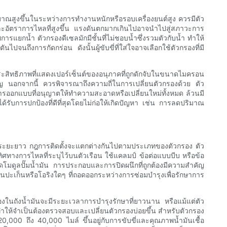
ิมาณสูงขึ้นในระหว่างการทำงานหนักหรือรอบเครื่องยนต์สูง ควรมีตัว
บและอัตราการไหลที่สูงขึ้น แรงดันตกมากเกินไปอาจนำไปสู่สภาวะการ
รแยกน้ำ ตัวกรองดีเซลมักมีชั้นที่ไม่ชอบน้ำซึ่งรวมตัวกับน้ำ ทำให้
นถึงการกัดกร่อน ดังนั้นผู้ขับขี่ที่ใส่ใจอาจเลือกใช้ตัวกรองที่มี
ะสิทธิภาพที่แสดงเปอร์เซ็นต์ของอนุภาคที่ถูกดักจับในขนาดไมครอน
คัญ นอกจากนี้ ควรพิจารณาถึงความถี่ในการเปลี่ยนตัวกรองด้วย ตัว
ารออกแบบที่อนุญาตให้ทำความสะอาดหรือเปลี่ยนใหม่ทั้งหมด ล้วนมี
ับการปกป้องที่ดีที่สุดโดยไม่ก่อให้เกิดปัญหา เช่น การลดปริมาณ
ชน์ในระยะยาว กฎการติดตั้งจะแตกต่างกันไปตามประเภทของตัวกรอง ตัว
ิศทางการไหลที่ระบุไว้บนตัวเรือน ใช้แคลมป์ ข้อต่อแบบบีบ หรือข้อ
ถอดโมดูลปั๊มน้ำมัน การประกอบและการปิดผนึกที่ถูกต้องมีความสำคัญ
่ยนปะเก็นหรือโอริงใดๆ ที่ถอดออกระหว่างการซ่อมบำรุงเพื่อรักษาการ
งในถังน้ำมันจะมีระยะเวลาการบำรุงรักษาที่ยาวนาน หรือแม้แต่ตัว
จทำให้จำเป็นต้องตรวจสอบและเปลี่ยนตัวกรองบ่อยขึ้น สำหรับตัวกรอง
,000 ถึง 40,000 ไมล์ ขึ้นอยู่กับการขับขี่และคุณภาพน้ำมันเชื้อ