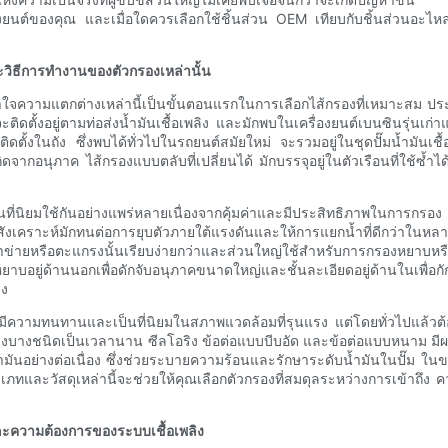
่องยนต์ของคุณ และเมื่อใดควรเลือกใช้ชิ้นส่วน OEM เทียบกับชิ้นส่วนอะไหล
ะวิธีการทำงานของตัวกรองเหล่านั้น
จความแตกต่างเหล่านี้เป็นขั้นตอนแรกในการเลือกไส้กรองที่เหมาะสม ประเภท
ะติดตั้งอยู่ตามท่อส่งน้ำมันเชื้อเพลิง และมักพบในเครื่องยนต์เบนซินรุ่นเก่
้งในถัง ซึ่งพบได้ทั่วไปในรถยนต์สมัยใหม่ จะรวมอยู่ในชุดปั๊มน้ำมันเชื้อเ
กิดจากอนุภาค ไส้กรองแบบตลับที่เปลี่ยนได้ มักบรรจุอยู่ในตัวเรือนที่ใช้ซ้
ที่นิยมใช้กันอย่างแพร่หลายเนื่องจากคุ้มค่าและมีประสิทธิภาพในการก
คราะห์มักทนต่อการยุบตัวภายใต้แรงดันและให้การแยกน้ำที่ดีกว่าในหลาย
ข่ายหรือตะแกรงนั้นเรียบง่ายกว่าและส่วนใหญ่ใช้สำหรับการกรองหยาบหรือ
บอยู่ด้านนอกเพื่อดักจับอนุภาคขนาดใหญ่และชั้นละเอียดอยู่ด้านในเพื่อก
ิง
ีความทนทานและเป็นที่นิยมในสภาพแวดล้อมที่รุนแรง แต่โดยทั่วไปแล้วต้อ
เพลิงบางชนิดเป็นเวลานาน ซีลโอริง ข้อต่อแบบบีบอัด และข้อต่อแบบหนาม มี
มันอย่างต่อเนื่อง ซึ่งช่วยระบายความร้อนและรักษาระดับน้ำมันในปั๊ม ในขณ
ระเภทและวัสดุเหล่านี้จะช่วยให้คุณเลือกตัวกรองที่สมดุลระหว่างการเข
ละความต้องการของระบบเชื้อเพลิง