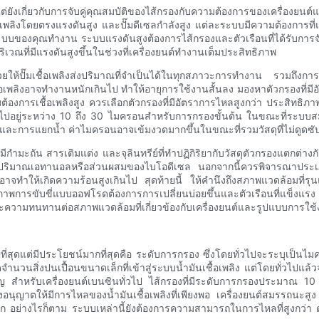
แต่ยังเกี่ยวกับการจับคู่คุณสมบัติของไส้กรองกับความต้องการของเครื่องย
้อเพลิงโดยตรงแรงดันสูง และปั๊มดีเซลกำลังสูง แต่ละระบบมีความต้องกา
ระบบของคุณทำงาน ระบบแรงดันสูงต้องการไส้กรองและตัวเรือนที่ได้รับการจัด
ที่มีแรงดันสูงขึ้นในช่วงที่เครื่องยนต์ทำงานเต็มประสิทธิภาพ
่วยให้ปั๊มเชื้อเพลิงส่งปริมาณที่จำเป็นได้ในทุกสภาวะการทำงาน รวมถึง
้อเพลิงอาจทำงานหนักเกินไป ทำให้อายุการใช้งานสั้นลง มองหาตัวกรองที่มีอ
มต้องการเชื้อเพลิงสูง ควรเลือกตัวกรองที่มีอัตราการไหลสูงกว่า ประสิทธ
ั่วไปอยู่ระหว่าง 10 ถึง 30 ไมครอนสำหรับการกรองขั้นต้น ในขณะที่ระบบ
ียดและการแยกน้ำ ค่าไมครอนอาจเข้มงวดมากขึ้นในขณะที่รวมวัสดุที่ไม่ดูดซั
อาจมีกำมะถัน สารเติมแต่ง และจุลินทรีย์ที่ทำปฏิกิริยากับวัสดุตัวกรองแตก
ริมาณเอทานอลหรือส่วนผสมของไบโอดีเซล นอกจากนี้ควรพิจารณาประเภทของป
นอาจทำให้เกิดความร้อนสูงเกินไป สุดท้ายนี้ ให้คำนึงถึงสภาพแวดล้อมที
ภาพการขับขี่แบบออฟโรดต้องการการเปลี่ยนบ่อยขึ้นและตัวเรือนที่แข็งแรง
ะความทนทานต่อสภาพแวดล้อมที่เกี่ยวข้องกับเครื่องยนต์และรูปแบบการใช
ญที่สุดแต่มีประโยชน์มากที่สุดคือ ระดับการกรอง ซึ่งโดยทั่วไปจะระบุเป็นไม
ำนวนสิ่งปนเปื้อนขนาดเล็กที่เข้าสู่ระบบน้ำมันเชื้อเพลิง แต่โดยทั่วไปแล
 สำหรับเครื่องยนต์เบนซินทั่วไป ไส้กรองที่มีระดับการกรองประมาณ 10 ถึ
อนุญาตให้มีการไหลของน้ำมันเชื้อเพลิงที่เพียงพอ เครื่องยนต์สมรรถนะสูง
 อย่างไรก็ตาม ระบบเหล่านี้ยังต้องการความสามารถในการไหลที่สูงกว่า ดังนั้นไ