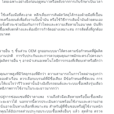
โดยเฉพาะอย่างยิ่งก่อนฤดูหนาวหรือหลังจากการเก็บรักษาเป็นเวลา
ครื่องมือที่สะอาด หลีกเลี่ยงการสัมผัสวัสดุไส้กรองด้วยมือที่เปื้อน
รื่องยนต์เพื่อสั่งงานปั๊มน้ำมัน หรือใช้วิธีการเติมน้ำมันด้วยตนเอง
นที่แข็งตัวจะช่วยป้องกันการรั่วไหลและความเสียหายในอนาคต บันทึก
นเชื้อเพลิงตกค้างและต้องมีการกำจัดอย่างเหมาะสม การติดตั้งที่ถูกต้อง
ในอนาคต
ตรายอื่น ๆ ชิ้นส่วน OEM ถูกออกแบบมาให้ตรงตามข้อกำหนดที่ผู้ผลิต
ใช้งานปกติ การรับประกันและการควบคุมคุณภาพมักจะตรงไปตรงมา
ผลิตรายอื่น ๆ อาจนำเสนอเทคโนโลยีการกรองที่เทียบเท่าหรือดีกว่า
คุณภาพสูงที่มีวัสดุกรองที่ดีกว่า ความสามารถในการไหลผ่านสูงกว่า
วเรือน ควรเลือกแบรนด์ที่มีชื่อเสียง มีข้อกำหนดที่ชัดเจน การ
่ใจว่ารีวิวเหล่านั้นอ้างอิงถึงรถยนต์และระบบเชื้อเพลิงรุ่นเดียว
ประสิทธิภาพการใช้งานในระยะยาวมากกว่า
่การซ่อมแซมที่มีราคาแพง รวมถึงหัวฉีดเสียหายหรือปั๊มเชื้อเพลิง
นในระยะยาวได้ นอกจากนี้ควรประเมินความพร้อมใช้งานและความง่าย
นอาจเป็นทางเลือกที่เหมาะสม สำหรับผู้ที่ชื่นชอบหรือผู้ใช้งานหนัก
หากคุณได้อัปเกรดส่วนประกอบระบบเชื้อเพลิงอื่นๆ แล้ว สุดท้าย ตรวจ