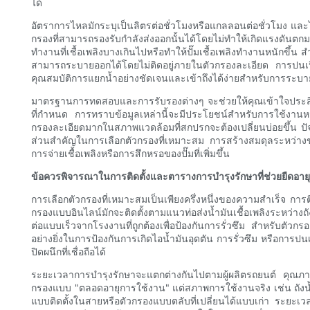
ได้
อัตราการไหลมักระบุเป็นลิตรต่อชั่วโมงหรือแกลลอนต่อชั่วโมง และไ
กรองที่สามารถรองรับกำลังส่งออกนั้นได้โดยไม่ทำให้เกิดแรงดันตก
ทำงานที่เชื้อเพลิงบางเกินไปหรือทำให้ปั๊มเชื้อเพลิงทำงานหนักขึ้
สามารถระบายออกได้โดยไม่ติดอยู่ภายในตัวกรองละเอียด การปนเปื้อนข
คุณสมบัติการแยกน้ำอย่างชัดเจนและเข้าถึงได้ง่ายสำหรับการระบายน
มาตรฐานการทดสอบและการรับรองต่างๆ จะช่วยให้คุณเข้าใจประสิทธิ
ที่กำหนด การทราบข้อมูลเหล่านี้จะมีประโยชน์สำหรับการใช้งานหนั
กรองละเอียดมากในสภาพแวดล้อมที่สกปรกจะต้องเปลี่ยนบ่อยขึ้น ปั
ส่วนสำคัญในการเลือกตัวกรองที่เหมาะสม การสร้างสมดุลระหว่างขน
การจ่ายเชื้อเพลิงหรือการสึกหรอของปั๊มที่เพิ่มขึ้น
ข้อควรพิจารณาในการติดตั้งและตารางการบำรุงรักษาที่ช่วยยืดอา
การเลือกตัวกรองที่เหมาะสมเป็นเพียงครึ่งหนึ่งของความสำเร็จ การ
กรองแบบอินไลน์มักจะติดตั้งตามแนวท่อส่งน้ำมันเชื้อเพลิงระหว่าง
ต่อแบบเร็วจากโรงงานที่ถูกต้องเพื่อป้องกันการรั่วซึม สำหรับตัว
อย่างยิ่งในการป้องกันการเกิดไอน้ำมันอุดตัน การรั่วซึม หรือการป
ปิดผนึกที่เชื่อถือได้
ระยะเวลาการบำรุงรักษาจะแตกต่างกันไปตามผู้ผลิตรถยนต์ คุณภาพน
กรองแบบ "ตลอดอายุการใช้งาน" แต่สภาพการใช้งานจริง เช่น ถังน้ำม
แบบติดตั้งในสายหรือตัวกรองแบบตลับที่เปลี่ยนได้แบบเก่า ระยะเว