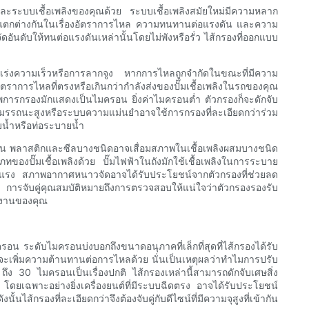
นต์และระบบเชื้อเพลิงของคุณด้วย ระบบเชื้อเพลิงสมัยใหม่มีความหลาก
รที่แตกต่างกันในเรื่องอัตราการไหล ความทนทานต่อแรงดัน และความ
อันดับให้ทนต่อแรงดันเหล่านั้นโดยไม่พังหรือรั่ว ไส้กรองที่ออกแบบ
การเร่งความเร็วหรือการลากจูง หากการไหลถูกจำกัดในขณะที่มีความ
ัตราการไหลที่ตรงหรือเกินกว่ากำลังส่งของปั๊มเชื้อเพลิงในรถของคุณ
ิภาพการกรองมักแสดงเป็นไมครอน ยิ่งค่าไมครอนต่ำ ตัวกรองก็จะดักจับ
สมรรถนะสูงหรือระบบความแม่นยำอาจใช้การกรองที่ละเอียดกว่าร่วม
บน้ำหรือท่อระบายน้ำ
ต่างกัน พลาสติกและซีลบางชนิดอาจเสื่อมสภาพในเชื้อเพลิงผสมบางชนิด
ั๊มเชื้อเพลิงด้วย ปั๊มไฟฟ้าในถังมักใช้เชื้อเพลิงในการระบาย
่รุนแรง สภาพอากาศหนาวจัดอาจได้รับประโยชน์จากตัวกรองที่ช่วยลด
 การจับคู่คุณสมบัติหมายถึงการตรวจสอบให้แน่ใจว่าตัวกรองรองรับ
้งานของคุณ
ครอน ระดับไมครอนบ่งบอกถึงขนาดอนุภาคที่เล็กที่สุดที่ไส้กรองได้รับ
้วจะเพิ่มความต้านทานต่อการไหลด้วย นั่นเป็นเหตุผลว่าทำไมการปรับ
ง 30 ไมครอนเป็นเรื่องปกติ ไส้กรองเหล่านี้สามารถดักจับเศษสิ่ง
 โดยเฉพาะอย่างยิ่งเครื่องยนต์ที่มีระบบฉีดตรง อาจได้รับประโยชน์
ส้กรองที่ละเอียดกว่าจึงต้องจับคู่กับดีไซน์ที่มีความจุสูงที่เข้ากัน