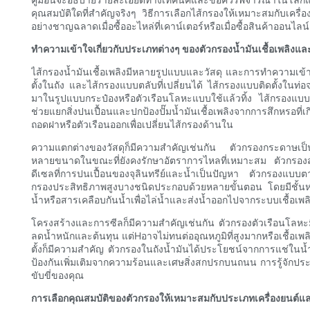
คุณสมบัติใดที่สำคัญจริงๆ วิธีการเลือกไส้กรองให้เหมาะสมกับเครื
อย่างชาญฉลาดเมื่อซื้ออะไหล่ที่เคาน์เตอร์หรือเมื่อซื้อสินค้าออนไลน์
ทำความเข้าใจเกี่ยวกับประเภทต่างๆ ของตัวกรองน้ำมันเชื้อเพลิงแล
ไส้กรองน้ำมันเชื้อเพลิงมีหลายรูปแบบและวัสดุ และการทำความเข้าใ
ตั้งในถัง และไส้กรองแบบตลับที่เปลี่ยนได้ ไส้กรองแบบติดตั้งในท่อจ
มาในรูปแบบกระป๋องหรือตัวเรือนโลหะแบบใช้แล้วทิ้ง ไส้กรองแบบติดตั
ช่วยแยกสิ่งปนเปื้อนและปกป้องปั๊มน้ำมันเชื้อเพลิงจากการสึกหรอที่เ
ถอดฝาหรือตัวเรือนออกเพื่อเปลี่ยนไส้กรองด้านใน
ความแตกต่างของวัสดุก็มีความสำคัญเช่นกัน ตัวกรองกระดาษเป็น
หลายขนาดในขณะที่ยังคงรักษาอัตราการไหลที่เหมาะสม ตัวกรองสังเ
ดีเซลที่การปนเปื้อนของจุลินทรีย์และน้ำเป็นปัญหา ตัวกรองแบบตา
กรองประสิทธิภาพสูงบางชนิดประกอบด้วยหลายขั้นตอน โดยมีชั้นหยา
น้ำหรือสารเคลือบกันน้ำเพื่อไล่น้ำและส่งน้ำออกไปจากระบบเชื้อเพล
โครงสร้างและการซีลก็มีความสำคัญเช่นกัน ตัวกรองตัวเรือนโลหะม
ลดน้ำหนักและต้นทุน แต่Hอาจไม่ทนต่ออุณหภูมิที่สูงมากหรือเชื้อ
ตั้งก็มีความสำคัญ ตัวกรองในถังน้ำมันได้ประโยชน์จากการแช่ในน้ำ
ป้องกันเพิ่มเติมจากความร้อนและเศษสิ่งสกปรกบนถนน การรู้จักป
ขับขี่ของคุณ
การเลือกคุณสมบัติของตัวกรองให้เหมาะสมกับประเภทเครื่องยนต์แ