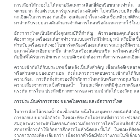
การเลือกไส้กรองไม่ได้หมายถึงแค่การเลือกยี่ห้อหรือขนาดเท่านั้น 
หลายมาก ตั้งแต่ระบบคาร์บูเรเตอร์แรงดันต่ำ ไปจนถึงระบบฉีดเชื
ละเอียดในการกรอง ก่อนอื่น คุณต้องเข้าใจแรงดันเชื้อเพลิงปกติที่
มาสำหรับระบบแรงดันต่ำอาจจำกัดการไหลหรือล้มเหลวหากใช้ในบริเวณ
อัตราการไหลเป็นอีกหนึ่งคุณสมบัติที่สำคัญ ตัวกรองของคุณต้องช
ต้องการสูง เครื่องยนต์อาจทำงานแบบเผาไหม้ไม่สมบูรณ์ หรือปั๊มเชื
สำหรับเครื่องยนต์เทอร์โบชาร์จหรือเครื่องยนต์สมรรถนะสูงที่มีควา
อนุภาคได้ละเอียดมากขึ้น สำหรับเครื่องยนต์เบนซิน ค่าไมครอนท
กับปั๊มที่ได้รับการอัพเกรด ระบบดีเซลมักต้องการทั้งการกรองละเอ
ความเข้ากันได้กับประเภทเชื้อเพลิงเป็นสิ่งสำคัญ เชื้อเพลิงดีเซล
หรือส่วนผสมของเอทานอล ดังนั้นควรตรวจสอบความเข้ากันได้กับป
ความร้อน การติดตั้งตัวกรองที่จำกัดการไหลกลับหรือการหมุนเวีย
ความเสี่ยงจากการแข็งตัวของน้ำ ในขณะที่สภาพที่มีฝุ่นมากหรือส
แรงดัน การไหล ประสิทธิภาพการกรอง ความเข้ากันได้ของวัสดุ แล
การประเมินค่าการกรอง ขนาดไมครอน และอัตราการไหล
ในการเลือกไส้กรองน้ำมันเชื้อเพลิง หนึ่งในแง่มุมทางเทคนิคที่สำคั
การออกแบบมาเพื่อดักจับ ในขณะที่ระดับไมครอนที่ต่ำกว่าจะช่วยลดจ
สมดุลระหว่างระดับไมครอนกับความต้องการการไหลจึงเป็นสิ่งสำคัญ
สกปรกที่อาจทำให้เกิดการสึกหรอในหัวฉีดและปั๊มได้ ในขณะที่ยังคง
จากการกรองที่ละเอียดกว่า เนื่องจากหัวฉีดมีช่องว่างภายในที่เล็กมาก