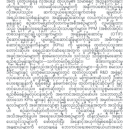
အတူ ပူးတွဲပါရှိရန် လိုအပ်ပြီး ထုပ်ပိုးမှု၏ သမာဓိနှင့် အညွှန်းကပ်ခြင်း
တိကျမှုအတွက် ပထမဆုံးပေးပို့မှုများကို အနီးကပ်စောင့်ကြည့်ရန်
လိုအပ်ပါသည်။ ဆက်သွယ်ရေးစည်းချက်တစ်ခု ချမှတ်ပါ-
အရည်အသွေးစံနှုန်းများ၊ အချိန်မှန်ပို့ဆောင်မှု၊ လယ်ကွင်းပျက်ကွက်
မှုနှုန်းနှင့် စဉ်ဆက်မပြတ်တိုးတက်မှုအစီအစဉ်များကို လွှမ်းခြုံထား
သည့် ပုံမှန်စီးပွားရေးပြန်လည်သုံးသပ်ချက်များ။ PPM (အစိတ်အပိုင်း
တစ်သန်းလျှင်ချို့ယွင်းချက်များ)၊ အချိန်မှန်ပို့ဆောင်မှု (OTIF)
ပို့ဆောင်မှုနှုန်းနှင့် ပျမ်းမျှဦးဆောင်ချိန်များကဲ့သို့သော အဓိကစွမ်း
ဆောင်ရည်ညွှန်းကိန်းများ (KPIs) ကို မျှဝေရန် ထုတ်လုပ်သူအား
တောင်းဆိုပါ။ ရေရှည်ဆက်ဆံရေးအတွက် ပူးတွဲဖွံ့ဖြိုးတိုးတက်ရေး
အခွင့်အလမ်းများကို စူးစမ်းလေ့လာပါ။ သင်သည် သီးခြားစွမ်းဆောင်
ရည်ရည်မှန်းချက်များ—သက်တမ်းပိုရှည်ခြင်း၊ ဖိအားကျဆင်းမှု
နည်းပါးခြင်း၊ ပြန်လည်အသုံးပြုနိုင်သောပစ္စည်းများ—ရှိပါက စမ်းသပ်
ဒီဇိုင်းများနှင့် ပူးတွဲစမ်းသပ်မှုများတွင် ထုတ်လုပ်သူ၏ R&D အဖွဲ့နှင့်
လုပ်ဆောင်ပါ။ ပူးတွဲဖွံ့ဖြိုးတိုးတက်မှုသည် မကြာခဏဆိုသလို ဦးစား
ပေးစျေးနှုန်းကို ရရှိစေပြီး နှစ်ဖက်စလုံးမှ ထုတ်ကုန်ပိုင်ဆိုင်မှုကို မြှင့်
တင်ပေးပါသည်။ နောက်ဆုံးတွင်၊ တရားဝင်ပေးသွင်းသူစွမ်းဆောင်
ရည်စီမံခန့်ခွဲမှုလုပ်ငန်းစဉ်ကို အကောင်အထည်ဖော်ပါ။ သဘောတူညီ
ထားသော KPIs များနှင့် နှိုင်းယှဉ်၍ ပေးသွင်းသူများကို အမှတ်ပေးပါ၊
ရလဒ်များကို အခါအားလျော်စွာ ပြန်လည်ညှိနှိုင်းရန်အတွက် အသုံးပြု
ပါ၊ စဉ်ဆက်မပြတ်တိုးတက်မှုကို လှုံ့ဆော်ရန် ထူးချွန်မှုကို
အသိအမှတ်ပြုပါ။ အရေးပေါ်အစီအစဉ်များကို ထိန်းသိမ်းပါ- အခြား
ပေးသွင်းသူများကို ဖော်ထုတ်ပြီး အနှောင့်အယှက်ဖြစ်စေနိုင်သော
အန္တရာယ်များကို လျှော့ချရန် ဘေးကင်းရေးစတော့ရှယ်ယာအဆင့်