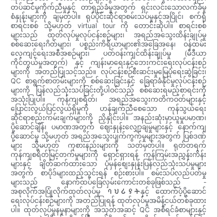
တပ်ဆင်မှုကိုက်ညီမှုနှင့် တာရှည်ခံမှုအတွက် ရှင်းလင်းသောလက်ခံမှု
စံနှုန်းများကို ချမှတ်ပါ။ ရုပ်ပိုင်းဆိုင်ရာစမ်းသပ်မှုနှင့်အပြိုင်၊ စက်ရုံ
စာရင်းစစ် သို့မဟုတ် virtual tour ကို တောင်းဆိုပါ။ စာရင်းစစ်
များသည် ထုတ်လုပ်မှုလုပ်ငန်းစဉ်များ၊ အရည်အသွေးထိန်းချုပ်မှု
စစ်ဆေးရေးဂိတ်များ၊ ပစ္စည်းကိရိယာများ၏အခြေအနေ၊ ဝန်ထမ်း
လေ့ကျင့်ရေးအစီအစဉ်များ၊ ပတ်ဝန်းကျင်ထိန်းချုပ်မှု (မီဒီယာ
ကိုင်တွယ်မှုအတွက်) နှင့် ကျန်းမာရေးနှင့်ဘေးကင်းရေးလုပ်ငန်းစဉ်
များကို အတည်ပြုသင့်သည်။ လုပ်ငန်းစဉ်စီးဆင်းမှုမြေပုံရေးဆွဲခြင်း၊
QC စာရွက်စာတမ်းများကို စစ်ဆေးခြင်းနှင့် ခြေရာခံနိုင်မှုလုပ်ငန်းစဉ်
များကို ပြန်လည်သုံးသပ်ခြင်းတို့ပါဝင်သည့် စစ်ဆေးရမည့်စာရင်းကို
အသုံးပြုပါ။ ကုန်ကျစရိတ်၊ အရည်အသွေးကတိကဝတ်များနှင့်
ပြောင်းလွယ်ပြင်လွယ်ရှိမှုကို ဟန်ချက်ညီစေသော ကုန်သွယ်ရေး
ဆိုင်ရာစည်းကမ်းချက်များကို ညှိနှိုင်းပါ။ အနည်းဆုံးမှာယူမှုပမာဏ၊
ပို့ဆောင်ချိန်၊ ပမာဏအတွက် ဈေးနှုန်းလျှော့ချမှုများနှင့် နောက်ကျ
ပို့ဆောင်မှု သို့မဟုတ် အရည်အသွေးပျက်ကွက်မှုများအတွက် ပြစ်ဒဏ်
များ သို့မဟုတ် ကုစားနည်းများကို သတ်မှတ်ပါ။ ရုတ်တရက်
ကုန်ကျစရိတ်မြင့်တက်မှုများကို ရှောင်ရှားရန် ကုန်ကြမ်းအညွှန်းကိန်း
များနှင့် ချိတ်ဆက်ထားသော ပုံမှန်စျေးနှုန်းပြန်လည်သုံးသပ်မှုများ
အတွက် စာပိုဒ်များထည့်သွင်းရန် စဉ်းစားပါ။ စမ်းသပ်လည်ပတ်မှု
များသည် နောက်ထပ်ခြေလှမ်းကောင်းတစ်ခုဖြစ်သည် -
အစုလိုက်အပြုံလိုက်ထုတ်လုပ်မှု ባህሪያትနှင့် ထောက်ပံ့ပို့ဆောင်
ရေးလုပ်ငန်းစဉ်များကို အတည်ပြုရန် ထုတ်လုပ်မှုအမိန့်ငယ်တစ်ခုထား
ပါ။ ထုတ်လုပ်မှုနမူနာများကို အသုတ်အဆင့် QC အစီရင်ခံစာများနှင့်