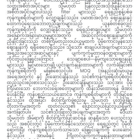
သတ္တုအစိတ်အပိုင်းများ သို့မဟုတ် ပြန်လည်အသုံးပြုနိုင်သော
အစိတ်အပိုင်းများပါသည့် filter များသည် ရေရှည်စွန့်ပစ်ခ
ကုန်ကျစရိတ်များကို လျှော့ချနိုင်သည်။ ပမာဏအလိုက် ဈေးနှုန်းနှင့်
ထောက်ပံ့ရေးသဘောတူညီချက်များသည် ယူနစ်တစ်ခုလျှင်
ကုန်ကျစရိတ်ကို လျှော့ချနိုင်သည်။ ရေရှည်စာချုပ်များ သို့မဟုတ်
အမြောက်အမြားမှာယူမှုများအတွက် အဆင့်လိုက်ဈေးနှုန်းများကို
ညှိနှိုင်းခြင်းသည် တစ်ကြိမ်တည်းဝယ်ယူမှုထက် ပိုမိုကောင်းမွန်သော
ဈေးနှုန်းကို ရရှိစေလေ့ရှိသည်။ သို့သော်၊ စာချုပ်ပါအချက်များသည်
အရည်အသွေးအဆင့်များနှင့် ပျက်ကွက်မှုတာဝန်ဝတ္တရားများကို
ကိုင်တွယ်ဖြေရှင်းကြောင်း သေချာစေပါ—နိမ့်ကျသောစျေးနှုန်း
များသည် မြင့်မားသောချို့ယွင်းချက်နှုန်းထားများကို လက်ခံခြင်း၏
ကုန်ကျစရိတ်ကို မဖြစ်စေသင့်ပါ။ MOQ (အနည်းဆုံးမှာယူမှု
အရေအတွက်) နှင့် ဦးဆောင်ချိန်သည် သင်၏ကုန်ကျစရိတ်ပုံစံတွင်
ထည့်သွင်းစဉ်းစားသင့်သည်- ဦးဆောင်ချိန်များသည် သင့်အား ပိုမို
ကြီးမားသော ဘေးကင်းရေးစတော့များကို ထိန်းသိမ်းထားရန် ဖိအား
ပေးနိုင်ပြီး ကုန်ပစ္စည်းသယ်ဆောင်ခ ကုန်ကျစရိတ်များကို တိုးမြင့်စေ
နိုင်သည်။ ထို့အပြင်၊ စိတ်ကြိုက်ဖွဲ့စည်းမှု သို့မဟုတ် ပူးတွဲဖွံ့ဖြိုး
တိုးတက်မှုအတွက် ထုတ်လုပ်သူ၏ ပြောင်းလွယ်ပြင်လွယ်ရှိမှုကို
အကဲဖြတ်ပါ။ သင်၏သီးခြားလိုအပ်ချက်များအတွက် မီဒီယာ
သို့မဟုတ် အိမ်ရာကို စိတ်ကြိုက်ပြင်ဆင်ရန် ဆန္ဒရှိသော ပေးသွင်းသူ
သည် အစပိုင်းတွင် ပိုမိုကောက်ခံနိုင်သော်လည်း ရေရှည်တွင် ပိုမိုထိ
ရောက်ပြီး ကုန်ကျစရိတ်သက်သာသော ဖြေရှင်းချက်ကို ပေးဆောင်
နိုင်သည်။ အာမခံနှင့် ကြိုတင်ပျက်ကွက်မှုနှုန်းထားများ၏