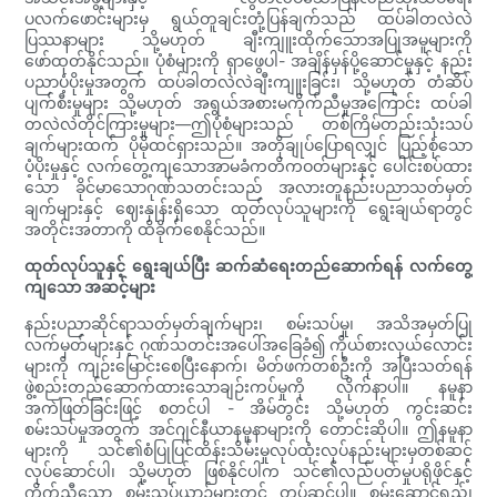
ပလက်ဖောင်းများမှ ရွယ်တူချင်းတုံ့ပြန်ချက်သည် ထပ်ခါတလဲလဲ
ပြဿနာများ သို့မဟုတ် ချီးကျူးထိုက်သောအပြုအမူများကို
ဖော်ထုတ်နိုင်သည်။ ပုံစံများကို ရှာဖွေပါ- အချိန်မှန်ပို့ဆောင်မှုနှင့် နည်း
ပညာပံ့ပိုးမှုအတွက် ထပ်ခါတလဲလဲချီးကျူးခြင်း၊ သို့မဟုတ် တံဆိပ်
ပျက်စီးမှုများ သို့မဟုတ် အရွယ်အစားမကိုက်ညီမှုအကြောင်း ထပ်ခါ
တလဲလဲတိုင်ကြားမှုများ—ဤပုံစံများသည် တစ်ကြိမ်တည်းသုံးသပ်
ချက်များထက် ပိုမိုထင်ရှားသည်။ အတိုချုပ်ပြောရလျှင် ပြည့်စုံသော
ပံ့ပိုးမှုနှင့် လက်တွေ့ကျသောအာမခံကတိကဝတ်များနှင့် ပေါင်းစပ်ထား
သော ခိုင်မာသောဂုဏ်သတင်းသည် အလားတူနည်းပညာသတ်မှတ်
ချက်များနှင့် ဈေးနှုန်းရှိသော ထုတ်လုပ်သူများကို ရွေးချယ်ရာတွင်
အတိုင်းအတာကို ထိခိုက်စေနိုင်သည်။
ထုတ်လုပ်သူနှင့် ရွေးချယ်ပြီး ဆက်ဆံရေးတည်ဆောက်ရန် လက်တွေ့
ကျသော အဆင့်များ
နည်းပညာဆိုင်ရာသတ်မှတ်ချက်များ၊ စမ်းသပ်မှု၊ အသိအမှတ်ပြု
လက်မှတ်များနှင့် ဂုဏ်သတင်းအပေါ်အခြေခံ၍ ကိုယ်စားလှယ်လောင်း
များကို ကျဉ်းမြောင်းစေပြီးနောက်၊ မိတ်ဖက်တစ်ဦးကို အပြီးသတ်ရန်
ဖွဲ့စည်းတည်ဆောက်ထားသောချဉ်းကပ်မှုကို လိုက်နာပါ။ နမူနာ
အကဲဖြတ်ခြင်းဖြင့် စတင်ပါ - အိမ်တွင်း သို့မဟုတ် ကွင်းဆင်း
စမ်းသပ်မှုအတွက် အင်ဂျင်နီယာနမူနာများကို တောင်းဆိုပါ။ ဤနမူနာ
များကို သင်၏စံပြုပြင်ထိန်းသိမ်းမှုလုပ်ထုံးလုပ်နည်းများမှတစ်ဆင့်
လုပ်ဆောင်ပါ၊ သို့မဟုတ် ဖြစ်နိုင်ပါက သင်၏လည်ပတ်မှုပရိုဖိုင်နှင့်
ကိုက်ညီသော စမ်းသပ်ယာဉ်များတွင် တပ်ဆင်ပါ။ စွမ်းဆောင်ရည်၊