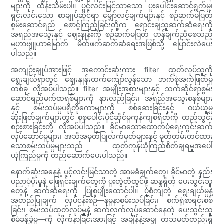
များကို ထိန်းသိမ်းပါ။ ပွင့်လင်းမြင်သာသော ပူးပေါင်းဆောင်ရွက်မှု၊
ရှင်းလင်းသော စာချုပ်ဆိုင်ရာ မျှော်လင့်ချက်များနှင့် စဉ်ဆက်မပြတ်
စွမ်းဆောင်ရည် စောင့်ကြည့်ခြင်းတို့က ရောင်းချသူဆက်ဆံရေးကို
အရည်အသွေးနှင့် ဈေးနှုန်းကို စဉ်ဆက်မပြတ် ဟန်ချက်ညီစေသည့်
မဟာဗျူဟာမြောက် မိတ်ဖက်ဆက်ဆံရေးအဖြစ်သို့ ပြောင်းလဲပေး
ပါသည်။
အကျဉ်းချုပ်အားဖြင့် အကောင်းဆုံးကား filter ထုတ်လုပ်သူကို
ရွေးချယ်ရာတွင် ဈေးနှုန်းထက်ကျော်လွန်သော ဘက်စုံအကဲဖြတ်မှု
တစ်ခု လိုအပ်ပါသည်။ filter အမျိုးအစားများနှင့် သက်ဆိုင်ရာစွမ်း
ဆောင်ရည်မက်ထရစ်များကို နားလည်ခြင်း၊ အရည်အသွေးစနစ်များ
နှင့် စမ်းသပ်မှုပရိုတိုကောများကို စစ်ဆေးခြင်းနှင့် ဝယ်ယူမှု
ဆုံးဖြတ်ချက်များတွင် စုစုပေါင်းပိုင်ဆိုင်မှုကုန်ကျစရိတ်ကို ထည့်သွင်း
စဉ်းစားခြင်းတို့ လိုအပ်ပါသည်။ ခိုင်မာသောထောက်ပံ့ရေးကွင်းဆက်
လုပ်ဆောင်မှုများ၊ အသိအမှတ်ပြုလက်မှတ်များနှင့် မှတ်တမ်းတင်ထား
သောစမ်းသပ်မှုများသည် ထုတ်ကုန်ယုံကြည်စိတ်ချရမှုအပေါ်
ယုံကြည်မှုကို တည်ဆောက်ပေးပါသည်။
နောက်ဆုံးအနေနဲ့ ပွင့်လင်းမြင်သာတဲ့ အာမခံချက်တွေ၊ ခိုင်မာတဲ့ နည်း
ပညာပံ့ပိုးမှုနဲ့ ဖြေရှင်းချက်တွေကို ပူးတွဲတီထွင်ဖို့ ဆန္ဒရှိတဲ့ ပေးသွင်းသူ
တွေနဲ့ ဆက်ဆံရေးကို ပြုစုပျိုးထောင်ပါ။ ပုံစံကျတဲ့ ရွေးချယ်မှုနဲ့
အတည်ပြုချက် လုပ်ငန်းစဉ်—နမူနာစမ်းသပ်ခြင်း၊ စက်ရုံစာရင်းစစ်
ခြင်း၊ စမ်းသပ်ထုတ်လုပ်မှုနဲ့ ဆက်လက်လုပ်ဆောင်နေတဲ့ ပေးသွင်းသူ
စီမံခန့်ခွဲမှု—ကို လိုက်နာခြင်းအားဖြင့် အချိန်နဲ့အမျှ တသမတ်တည်းရှိ