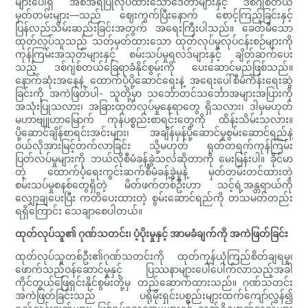
များပေါ်ရှိ အစီအရီပြုလုပ်ထားသောဒေတာများနှင့် ဒစ်ဂျစ်တယ်
မှတ်တမ်းများ—သည် ဈေးကွက်ပြီးနောက် စောင့်ကြည့်ခြင်းနှင့်
ပြန်လည်သိမ်းဆည်းခြင်းအတွက် အရေးကြီးပါသည်။ ခေတ်မီသော
ထုတ်လုပ်သူသည် သတ်မှတ်ထားသော ထုတ်လုပ်မှုလုပ်ငန်းစဉ်များကို
ကုန်ကြမ်းအသုတ်များနှင့် စမ်းသပ်မှုရလဒ်များနှင့် ချိတ်ဆက်ပေး
သည့် ဒစ်ဂျစ်တယ်ခြေရာခံနိုင်စွမ်းကို ပေးဆောင်မည်ဖြစ်သည်။
နောက်ဆုံးအနေနဲ့ ထောက်ပံ့ပို့ဆောင်ရေးနဲ့ အရေးပေါ်စီမံကိန်းရေးဆွဲ
ခြင်းကို အကဲဖြတ်ပါ- သူတို့မှာ သင်္ဘောတင်သင်္ဘောအများအပြားကို
အသုံးပြုသလား၊ အခြားထုတ်လုပ်မှုနေရာတွေ ရှိသလား၊ ဒါမှမဟုတ်
မဟာဗျူဟာမြောက် ကုန်ပစ္စည်းစာရင်းတွေကို ထိန်းသိမ်းသလား။
ပို့ဆောင်ချိန်စာရင်းအင်းများ၊ အချိန်မှန်ပို့ဆောင်မှုစွမ်းဆောင်ရည်နဲ့
ဝယ်လိုအားမြင့်တက်လာခြင်း သို့မဟုတ် ရုတ်တရက်ကုန်ကြမ်း
ပြတ်လပ်မှုများကို ဘယ်လိုစီမံခန့်ခွဲသလဲဆိုတာကို မေးမြန်းပါ။ ခိုင်မာ
တဲ့ ထောက်ပံ့ရေးကွင်းဆက်စီမံခန့်ခွဲမှုနဲ့ မှတ်တမ်းတင်ထားတဲ့
စမ်းသပ်မှုစနစ်တွေရှိတဲ့ မိတ်ဖက်တစ်ဦးဟာ သင့်ရဲ့အန္တရာယ်ကို
လျှော့ချပေးပြီး ကတိပေးထားတဲ့ စွမ်းဆောင်ရည်ကို တသမတ်တည်း
ရရှိကြောင်း သေချာစေပါတယ်။
ထုတ်လုပ်သူ၏ ဂုဏ်သတင်း၊ ပံ့ပိုးမှုနှင့် အာမခံချက်ကို အကဲဖြတ်ခြင်း
ထုတ်လုပ်သူတစ်ဦး၏ဂုဏ်သတင်းကို ထုတ်ကုန်ယုံကြည်စိတ်ချရမှု၊
ဖောက်သည်ဝန်ဆောင်မှုနှင့် ပြဿနာများပေါ်ပေါက်လာသည့်အခါ
ကိုင်တွယ်ဖြေရှင်းနိုင်စွမ်းတို့မှ တည်ဆောက်ထားသည်။ ဂုဏ်သတင်း
အကဲဖြတ်ခြင်းသည် ပရိုမိုးရှင်းပစ္စည်းများထက်ကျော်လွန်၍