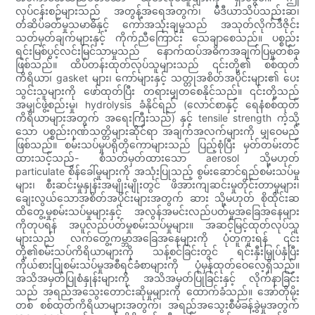
လုပ်ငန်းစဉ်များသည် အတွန့်အရေအတွက်၊ မီဒီယာသိပ်သည်းဆ၊
တံဆိပ်ခတ်မှုသမာဓိနှင့် ကော်အသုံးချမှုသည် အသုတ်လိုက်ဒီဇိုင်း
သတ်မှတ်ချက်များနှင့် ကိုက်ညီကြောင်း သေချာစေသည်။ ပစ္စည်း
ရင်းမြစ်ပွင့်လင်းမြင်သာမှုသည် နောက်ထပ်အဓိကအချက်ပြမှုတစ်ခု
ဖြစ်သည်။ ထိပ်တန်းထုတ်လုပ်သူများသည် ၎င်းတို့၏ စစ်ထုတ်
ကိရိယာ၊ gasket များ၊ ကော်များနှင့် သတ္တုအစိတ်အပိုင်းများ၏ ပေး
သွင်းသူများကို ဖော်ထုတ်ပြီး တရားမျှတစေနိုင်သည်။ ၎င်းတို့သည်
အမျှင်ဖွဲ့စည်းမှု၊ hydrolysis ခံနိုင်ရည် (လောင်စာနှင့် ရေနံစစ်ထုတ်
ကိရိယာများအတွက် အရေးကြီးသည်) နှင့် tensile strength ကဲ့သို့
သော ပစ္စည်းဂုဏ်သတ္တိများဆိုင်ရာ အချက်အလက်များကို မျှဝေမည်
ဖြစ်သည်။ စမ်းသပ်မှုပရိုတိုကောများသည် ပြည့်စုံပြီး မှတ်တမ်းတင်
ထားသင့်သည်- စံသတ်မှတ်ထားသော aerosol သို့မဟုတ်
particulate စိန်ခေါ်မှုများကို အသုံးပြုသည့် စွမ်းဆောင်ရည်စမ်းသပ်မှု
များ၊ စီးဆင်းမှုနှုန်းအမျိုးမျိုးတွင် ဖိအားကျဆင်းမှုတိုင်းတာမှုများ၊
ချေးလွယ်သောအစိတ်အပိုင်းများအတွက် ဆား သို့မဟုတ် စိုထိုင်းဆ
ထိတွေ့မှုစမ်းသပ်မှုများနှင့် အလွန်အမင်းလည်ပတ်မှုအခြေအနေများ
ကိုတုပရန် အပူလည်ပတ်မှုစမ်းသပ်မှုများ။ အဆင့်မြင့်ထုတ်လုပ်သူ
များသည် လက်တွေ့ကမ္ဘာအခြေအနေများကို ပုံတူကူးရန် ၎င်း
တို့၏စမ်းသပ်ကိရိယာများကို သန့်စင်ခြင်းတွင် ရင်းနှီးမြှုပ်နှံပြီး
ကိုယ်စားပြုစမ်းသပ်မှုအစီရင်ခံစာများကို ပုံမှန်ထုတ်ဝေလေ့ရှိသည်။
အသိအမှတ်ပြုစံနှုန်းများကို အသိအမှတ်ပြုခြင်းနှင့် လိုက်နာခြင်း
သည် အရည်အသွေးတောင်းဆိုမှုများကို ထောက်ခံသည်။ အော်တိုမိုး
တစ် စစ်ထုတ်ကိရိယာများအတွက်၊ အရည်အသွေးစီမံခန့်ခွဲမှုအတွက်