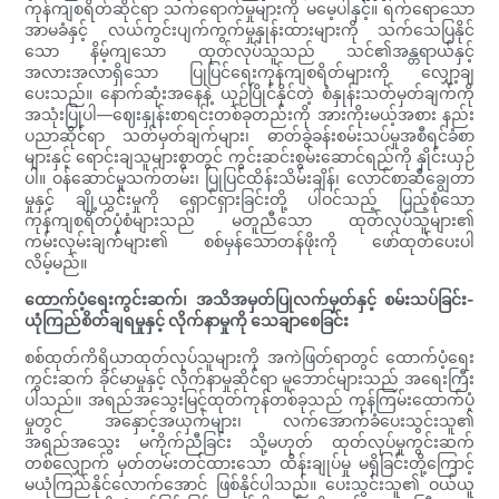
ကုန်ကျစရိတ်ဆိုင်ရာ သက်ရောက်မှုများကို မမေ့ပါနှင့်။ ရက်ရောသော
အာမခံနှင့် လယ်ကွင်းပျက်ကွက်မှုနှုန်းထားများကို သက်သေပြနိုင်
သော နိမ့်ကျသော ထုတ်လုပ်သူသည် သင်၏အန္တရာယ်နှင့်
အလားအလာရှိသော ပြုပြင်ရေးကုန်ကျစရိတ်များကို လျှော့ချ
ပေးသည်။ နောက်ဆုံးအနေနဲ့ ယှဉ်ပြိုင်နိုင်တဲ့ စံနှုန်းသတ်မှတ်ချက်ကို
အသုံးပြုပါ—ဈေးနှုန်းစာရင်းတစ်ခုတည်းကို အားကိုးမယ့်အစား နည်း
ပညာဆိုင်ရာ သတ်မှတ်ချက်များ၊ ဓာတ်ခွဲခန်းစမ်းသပ်မှုအစီရင်ခံစာ
များနှင့် ရောင်းချသူများစွာတွင် ကွင်းဆင်းစွမ်းဆောင်ရည်ကို နှိုင်းယှဉ်
ပါ။ ဝန်ဆောင်မှုသက်တမ်း၊ ပြုပြင်ထိန်းသိမ်းချိန်၊ လောင်စာဆီချွေတာ
မှုနှင့် ချို့ယွင်းမှုကို ရှောင်ရှားခြင်းတို့ ပါဝင်သည့် ပြည့်စုံသော
ကုန်ကျစရိတ်ပုံစံများသည် မတူညီသော ထုတ်လုပ်သူများ၏
ကမ်းလှမ်းချက်များ၏ စစ်မှန်သောတန်ဖိုးကို ဖော်ထုတ်ပေးပါ
လိမ့်မည်။
ထောက်ပံ့ရေးကွင်းဆက်၊ အသိအမှတ်ပြုလက်မှတ်နှင့် စမ်းသပ်ခြင်း-
ယုံကြည်စိတ်ချရမှုနှင့် လိုက်နာမှုကို သေချာစေခြင်း
စစ်ထုတ်ကိရိယာထုတ်လုပ်သူများကို အကဲဖြတ်ရာတွင် ထောက်ပံ့ရေး
ကွင်းဆက် ခိုင်မာမှုနှင့် လိုက်နာမှုဆိုင်ရာ မူဘောင်များသည် အရေးကြီး
ပါသည်။ အရည်အသွေးမြင့်ထုတ်ကုန်တစ်ခုသည် ကုန်ကြမ်းထောက်ပံ့
မှုတွင် အနှောင့်အယှက်များ၊ လက်အောက်ခံပေးသွင်းသူ၏
အရည်အသွေး မကိုက်ညီခြင်း သို့မဟုတ် ထုတ်လုပ်မှုကွင်းဆက်
တစ်လျှောက် မှတ်တမ်းတင်ထားသော ထိန်းချုပ်မှု မရှိခြင်းတို့ကြောင့်
မယုံကြည်နိုင်လောက်အောင် ဖြစ်နိုင်ပါသည်။ ပေးသွင်းသူ၏ ဝယ်ယူ