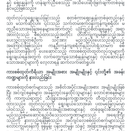
နှင့် ဈေးနှုန်းကို ဟန်ချက်ညီစေသည့် အသိပေးဆုံးဖြတ်ချက်တစ်ခုချ
နိုင်မည်ဖြစ်သည်။
ထုတ်လုပ်သူရွေးချယ်ခြင်းသည် စတစ်ကာဈေးနှုန်းတစ်ခုတည်းနှင့်
သာ မသက်ဆိုင်ပါ။ ၎င်းသည် သက်တမ်းစက်ဝန်းကုန်ကျစရိတ်၊ မ
တူညီသောအခြေအနေများအောက်တွင် ယုံကြည်စိတ်ချရမှုနှင့် အရာ
အားလုံးသည် စီစဉ်ထားသည့်အတိုင်း တိတိကျကျမဖြစ်သည့်အခါ
ပေးသွင်းသူတစ်ဦးက သင့်အား မည်သို့ပံ့ပိုးပေးသည်ဆိုသည့်
အကြောင်းဖြစ်သည်။ ကနဦးကုန်ကျစရိတ်နည်းပါးရုံသာမက စစ်
မှန်သောတန်ဖိုးကို ပေးဆောင်သည့် ကားစစ်ထုတ်ထုတ်လုပ်သူများကို
ရွေးချယ်ရန်အတွက် လက်တွေ့ကျသောစံနှုန်းများနှင့် လုပ်ဆောင်နိုင်
သောအဆင့်များကို လေ့လာရန် ဆက်လက်ဖတ်ရှုပါ။
ကားစစ်ထုတ်ကိရိယာ အမျိုးအစား အမျိုးမျိုးနှင့် ၎င်းတို့၏ အခန်း
ကဏ္ဍများကို နားလည်ခြင်း
ကားစစ်ထုတ်စက်များသည် အစိတ်အပိုင်းအမျိုးအစား အမျိုးမျိုးဖြစ်
ပြီး အင်ဂျင်စနစ်များ၊ အခန်းတွင်းနေထိုင်သူများနှင့် လောင်စာစနစ်များ
ကို ကာကွယ်ရာတွင် သီးခြားအခန်းကဏ္ဍအတွက် တီထွင်ထုတ်လုပ်
ထားသည်။ ထုတ်လုပ်သူကို ရွေးချယ်သောအခါ၊ ပထမခြေလှမ်းမှာ
ပါဝင်သည့် စစ်ထုတ်စက်အမျိုးအစားများနှင့် တစ်ခုချင်းစီအတွက်
မည်သည့်စွမ်းဆောင်ရည်ဝိသေသလက္ခဏာများသည် အရေးကြီး
သည်ကို နားလည်ရန်ဖြစ်သည်။ အင်ဂျင်လေစစ်ထုတ်စက်များသည်
လောင်ကျွမ်းခန်းကို ဖုန်မှုန့်၊ ပန်းဝတ်မှုန်၊ သဲနှင့် အခြားအမှုန်အမွှားများ