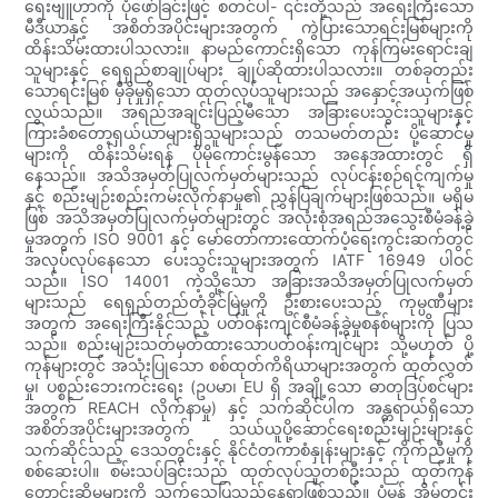
ရေးဗျူဟာကို ပုံဖော်ခြင်းဖြင့် စတင်ပါ- ၎င်းတို့သည် အရေးကြီးသော
မီဒီယာနှင့် အစိတ်အပိုင်းများအတွက် ကွဲပြားသောရင်းမြစ်များကို
ထိန်းသိမ်းထားပါသလား။ နာမည်ကောင်းရှိသော ကုန်ကြမ်းရောင်းချ
သူများနှင့် ရေရှည်စာချုပ်များ ချုပ်ဆိုထားပါသလား။ တစ်ခုတည်း
သောရင်းမြစ် မှီခိုမှုရှိသော ထုတ်လုပ်သူများသည် အနှောင့်အယှက်ဖြစ်
လွယ်သည်။ အရည်အချင်းပြည့်မီသော အခြားပေးသွင်းသူများနှင့်
ကြားခံစတော့ရှယ်ယာများရှိသူများသည် တသမတ်တည်း ပို့ဆောင်မှု
များကို ထိန်းသိမ်းရန် ပိုမိုကောင်းမွန်သော အနေအထားတွင် ရှိ
နေသည်။ အသိအမှတ်ပြုလက်မှတ်များသည် လုပ်ငန်းစဉ်ရင့်ကျက်မှု
နှင့် စည်းမျဉ်းစည်းကမ်းလိုက်နာမှု၏ ညွှန်ပြချက်များဖြစ်သည်။ မရှိမ
ဖြစ် အသိအမှတ်ပြုလက်မှတ်များတွင် အလုံးစုံအရည်အသွေးစီမံခန့်ခွဲ
မှုအတွက် ISO 9001 နှင့် မော်တော်ကားထောက်ပံ့ရေးကွင်းဆက်တွင်
အလုပ်လုပ်နေသော ပေးသွင်းသူများအတွက် IATF 16949 ပါဝင်
သည်။ ISO 14001 ကဲ့သို့သော အခြားအသိအမှတ်ပြုလက်မှတ်
များသည် ရေရှည်တည်တံ့ခိုင်မြဲမှုကို ဦးစားပေးသည့် ကုမ္ပဏီများ
အတွက် အရေးကြီးနိုင်သည့် ပတ်ဝန်းကျင်စီမံခန့်ခွဲမှုစနစ်များကို ပြသ
သည်။ စည်းမျဉ်းသတ်မှတ်ထားသောပတ်ဝန်းကျင်များ သို့မဟုတ် ပို့
ကုန်များတွင် အသုံးပြုသော စစ်ထုတ်ကိရိယာများအတွက် ထုတ်လွှတ်
မှု၊ ပစ္စည်းဘေးကင်းရေး (ဥပမာ၊ EU ရှိ အချို့သော ဓာတုဒြပ်စင်များ
အတွက် REACH လိုက်နာမှု) နှင့် သက်ဆိုင်ပါက အန္တရာယ်ရှိသော
အစိတ်အပိုင်းများအတွက် သယ်ယူပို့ဆောင်ရေးစည်းမျဉ်းများနှင့်
သက်ဆိုင်သည့် ဒေသတွင်းနှင့် နိုင်ငံတကာစံနှုန်းများနှင့် ကိုက်ညီမှုကို
စစ်ဆေးပါ။ စမ်းသပ်ခြင်းသည် ထုတ်လုပ်သူတစ်ဦးသည် ထုတ်ကုန်
တောင်းဆိုမှုများကို သက်သေပြသည့်နေရာဖြစ်သည်။ ပုံမှန် အိမ်တွင်း