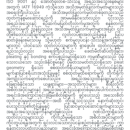
ISO 9001 နှင့် အော်တိုမိုးတစ်-သီးသန့် အရည်အသွေးစနစ်များ
အတွက် IATF 16949 ကဲ့သို့သော အသိအမှတ်ပြုလက်မှတ်များသည်
အရေးကြီးပါသည်။ အသိအမှတ်ပြုလက်မှတ်တစ်ခုတည်းသည်
ထုတ်ကုန်စွမ်းဆောင်ရည်ကို အာမမခံနိုင်သော်လည်း၊ ၎င်းသည်
အရည်အသွေးနှင့် စဉ်ဆက်မပြတ်တိုးတက်မှုအတွက် စနစ်တကျ
ချဉ်းကပ်မှုကို ညွှန်ပြသည်။ အသိအမှတ်ပြုလက်မှတ်များအပြင်၊ ၎င်း
တို့၏တောင်းဆိုချက်များကို လွတ်လပ်စွာအတည်ပြုရန် ပြင်ပ
ဓာတ်ခွဲခန်းစမ်းသပ်မှု သို့မဟုတ် စက်မှုလုပ်ငန်း-သီးသန့်အကဲဖြတ်မှု
များတွင် ပါဝင်သော ထုတ်လုပ်သူများကို ရှာဖွေပါ။ ထုတ်လုပ်မှုစွမ်း
ရည်သည်လည်း အရေးကြီးပါသည်- ခေတ်မီတံဆိပ်တုံးခြင်း၊
pleating နှင့် bonding စက်ပစ္စည်းများရှိသော ကုမ္ပဏီများသည် ပိုမို
သေးငယ်သော သည်းခံနိုင်စွမ်းနှင့် ပိုမိုတသမတ်တည်းရှိသော pleat
geometry ရှိသော စစ်ထုတ်ကိရိယာများကို ထုတ်လုပ်နိုင်ပြီး
မျက်နှာပြင်ဧရိယာအသုံးပြုမှုနှင့် စစ်ထုတ်မှုထိရောက်မှုကို တိုက်ရိုက်
အကျိုးသက်ရောက်စေပါသည်။ အရည်အသွေးထိန်းချုပ်မှုသည်
ခြေရာခံနိုင်သော ယန္တရားများ—အသုတ်ကုဒ်များ၊ စီးရီးလိုက်
အစိတ်အပိုင်းများနှင့် အရည်အသွေးပြဿနာတစ်ခုပေါ်ပေါက်လာပါက
အရင်းခံအကြောင်းရင်းခွဲခြမ်းစိတ်ဖြာမှုကို ဖွင့်ပေးသည့် အသေးစိတ်
ထုတ်လုပ်မှုမှတ်တမ်းများ—အထိ တိုးချဲ့သင့်သည်။ နောက်ဆုံးတွင်၊
ပေးသွင်းသူ၏တုံ့ပြန်မှုနှင့် ပြင်ဆင်မှုလုပ်ဆောင်ချက်များသည်
အရည်အသွေးညွှန်းကိန်းများဖြစ်သည်။ ဂုဏ်သိက္ခာရှိသော
ထုတ်လုပ်သူများသည် ကိုက်ညီမှုမရှိသော အစိတ်အပိုင်းများကို
ကိုင်တွယ်ရန်အတွက် ရှင်းလင်းသောလုပ်ငန်းစဉ်တစ်ခုရှိလိမ့်မည်- ကွာ
ရန်တင်းလုပ်ထုံးလုပ်နည်းများ၊ အရင်းခံအကြောင်းရင်းခွဲခြမ်းစိတ်ဖြာ