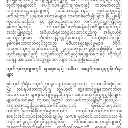
ထုတ်ကုန်များတွင် ပေါင်းစပ်ဖြေရှင်းချက်များနှင့် တသမတ်တည်း
အရည်အသွေးစနစ်များကို ပေးဆောင်နိုင်သည်။ လက်တွေ့ယာဉ်
ပတ်ဝန်းကျင် (ဖုန်ထူသောလမ်းများ၊ အအေးခံစက်နှိုးခြင်း၊ မြို့ပြခရီး
တိုမောင်းနှင်ခြင်း) နှင့် နှိုင်းယှဉ်ထားသော လက်တွေ့ကမ္ဘာကြံ့ခိုင်မှု
စမ်းသပ်မှုသည် ထုတ်ကုန်၏ဓာတ်ခွဲခန်းပြောဆိုချက်များသည်
အသုံးပြုရာတွင် အဓိပ္ပာယ်ရှိသောစွမ်းဆောင်ရည်ကို အဓိပ္ပာယ်ရှိ
စေသည်ဖြစ်စေ တိုင်းတာရန်ကူညီပေးသည်။ အဆုံးစွန်အားဖြင့်၊
မှန်ကန်သောထုတ်လုပ်သူသည် မီဒီယာရွေးချယ်မှုများ၊ ဒီဇိုင်း
အပေးအယူများနှင့်ပတ်သက်၍ ပွင့်လင်းမြင်သာမှုရှိမည်ဖြစ်ပြီး စစ်
ထုတ်ရွေးချယ်မှုကို ယာဉ်၏လည်ပတ်မှုလိုအပ်ချက်များနှင့် ကိုက်ညီ
စေရန် အထောက်အကူပြုဒေတာများ ပေးမည်ဖြစ်သည်။
ထုတ်လုပ်သူများတွင် ရှာဖွေရမည့် အဓိက အရည်အသွေးညွှန်းကိန်း
များ
စစ်ထုတ်ကိရိယာထုတ်လုပ်မှုအရည်အသွေးသည် ဘက်ပေါင်းစုံပါဝင်
ပြီး သပ်ရပ်သောထုပ်ပိုးမှု သို့မဟုတ် ဆွဲဆောင်မှုရှိသောကတ်တ
လောက်ထက် များစွာကျော်လွန်ပါသည်။ အရေးအကြီးဆုံးညွှန်ပြချက်
များထဲမှတစ်ခုမှာ ထုတ်လုပ်မှုတွင် တသမတ်တည်းရှိခြင်းဖြစ်သည်—
အရည်အသွေးမြင့်စစ်ထုတ်ကိရိယာများကို ရံဖန်ရံခါမဟုတ်ဘဲ
တင်းကျပ်သောခံနိုင်ရည်များအတွင်း အထပ်ထပ်ထုတ်လုပ်သည်။
စာရင်းအင်းလုပ်ငန်းစဉ်ထိန်းချုပ်မှု (SPC)၊ မှတ်တမ်းတင်ထားသော စံ
လည်ပတ်မှုလုပ်ထုံးလုပ်နည်းများနှင့် လိုင်းစစ်ဆေးရေးစနစ်များကို
အကောင်အထည်ဖော်သော ထုတ်လုပ်သူများကို ရှာဖွေပါ။ ဤ