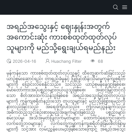
အရည်အသွေးနှင့် ဈေးနှုန်းအတွက်
အကောင်းဆုံး ကားစစ်ထုတ်ထုတ်လုပ်
သူများကို မည်သို့ရွေးချယ်ရမည်နည်း
2026-04-16
Huachang Filter
68
မှန်ကန်သော ကားစစ်ထုတ်ထုတ်လုပ်သူနှင့် ထိတွေ့ဆက်ဆံခြင်းသည်
ယာဉ်စွမ်းဆောင်ရည်၊ တာရှည်ခံမှုနှင့် ပြုပြင်ထိန်းသိမ်းမှုကုန်ကျစရိတ်
များကို ပြောင်းလဲစေနိုင်သည်။ သင်သည် ယာဉ်စုမန်နေဂျာဖြစ်စေ၊
မော်တော်ကားအပိုပစ္စည်းများဝယ်ယူသူဖြစ်စေ၊ အဆင့်မြှင့်တင်လို
သော စိတ်အားထက်သန်သူဖြစ်စေ အရည်အသွေးမြင့်ထုတ်လုပ်သူ
များကို ကုန်ကျစရိတ်နည်းသော တုပသူများနှင့် မည်သို့ခွဲခြားရမည်ကို
နားလည်ခြင်းသည် အရေးကြီးပါသည်။ ဤလမ်းညွှန်ချက်သည်
အဓိကထည့်သွင်းစဉ်းစားရမည့်အချက်များဖြစ်သည့် ပစ္စည်းများ၊
စမ်းသပ်မှု၊ အသိအမှတ်ပြုလက်မှတ်များ၊ ထောက်ပံ့ရေးကွင်းဆက်
လက်တွေ့ဘဝများနှင့် လက်တွေ့ကမ္ဘာကုန်ကျစရိတ်ခွဲခြမ်းစိတ်ဖြာမှု
များကို သင့်အား လမ်းညွှန်ပေးမည်ဖြစ်သောကြောင့် အရည်အသွေး