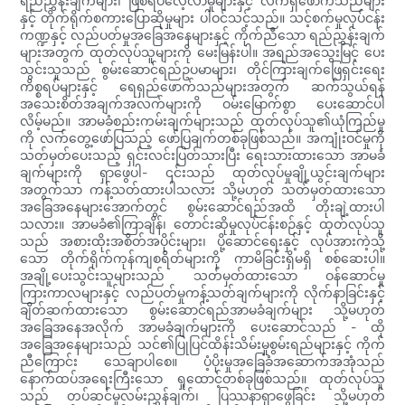
ရည်ညွှန်းချက်များ၊ ဖြစ်ရပ်လေ့လာမှုများနှင့် လက်ရှိဖောက်သည်များ
နှင့် တိုက်ရိုက်စကားပြောဆိုမှုများ ပါဝင်သင့်သည်။ သင့်စက်မှုလုပ်ငန်း
ကဏ္ဍနှင့် လည်ပတ်မှုအခြေအနေများနှင့် ကိုက်ညီသော ရည်ညွှန်းချက်
များအတွက် ထုတ်လုပ်သူများကို မေးမြန်းပါ။ အရည်အသွေးမြင့် ပေး
သွင်းသူသည် စွမ်းဆောင်ရည်ဥပမာများ၊ တိုင်ကြားချက်ဖြေရှင်းရေး
ကိစ္စရပ်များနှင့် ရေရှည်ဖောက်သည်များအတွက် ဆက်သွယ်ရန်
အသေးစိတ်အချက်အလက်များကို ဝမ်းမြောက်စွာ ပေးဆောင်ပါ
လိမ့်မည်။ အာမခံစည်းကမ်းချက်များသည် ထုတ်လုပ်သူ၏ယုံကြည်မှု
ကို လက်တွေ့ဖော်ပြသည့် ဖော်ပြချက်တစ်ခုဖြစ်သည်။ အကျုံးဝင်မှုကို
သတ်မှတ်ပေးသည့် ရှင်းလင်းပြတ်သားပြီး ရေးသားထားသော အာမခံ
ချက်များကို ရှာဖွေပါ- ၎င်းသည် ထုတ်လုပ်မှုချို့ယွင်းချက်များ
အတွက်သာ ကန့်သတ်ထားပါသလား သို့မဟုတ် သတ်မှတ်ထားသော
အခြေအနေများအောက်တွင် စွမ်းဆောင်ရည်အထိ တိုးချဲ့ထားပါ
သလား။ အာမခံ၏ကြာချိန်၊ တောင်းဆိုမှုလုပ်ငန်းစဉ်နှင့် ထုတ်လုပ်သူ
သည် အစားထိုးအစိတ်အပိုင်းများ၊ ပို့ဆောင်ရေးနှင့် လုပ်အားကဲ့သို့
သော တိုက်ရိုက်ကုန်ကျစရိတ်များကို ကာမိခြင်းရှိမရှိ စစ်ဆေးပါ။
အချို့ပေးသွင်းသူများသည် သတ်မှတ်ထားသော ဝန်ဆောင်မှု
ကြားကာလများနှင့် လည်ပတ်မှုကန့်သတ်ချက်များကို လိုက်နာခြင်းနှင့်
ချိတ်ဆက်ထားသော စွမ်းဆောင်ရည်အာမခံချက်များ သို့မဟုတ်
အခြေအနေအလိုက် အာမခံချက်များကို ပေးဆောင်သည် - ထို
အခြေအနေများသည် သင်၏ပြုပြင်ထိန်းသိမ်းမှုစွမ်းရည်များနှင့် ကိုက်
ညီကြောင်း သေချာပါစေ။ ပံ့ပိုးမှုအခြေခံအဆောက်အအုံသည်
နောက်ထပ်အရေးကြီးသော ရှုထောင့်တစ်ခုဖြစ်သည်။ ထုတ်လုပ်သူ
သည် တပ်ဆင်မှုလမ်းညွှန်ချက်၊ ပြဿနာရှာဖွေခြင်း သို့မဟုတ်