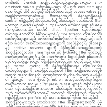
synthetic blends)၊ အချို့သောဦးတည်ချက်များအတွက် anti-
drainback valves၊ ညစ်ညမ်းမှုများစွာ သို့မဟုတ် cold start များ
အောက်တွင် ဆီစီးဆင်းမှုကို ထိန်းသိမ်းပေးသည့် bypass valves နှင့်
အချိန်ကြာလာသည်နှင့်အမျှ ဖိအားနှင့်အပူကို ခံနိုင်ရည်ရှိစေရန်
canister ၏ဖွဲ့စည်းပုံဆိုင်ရာသမာဓိတို့ ပါဝင်သည်။ လောင်စာဆီ filter
များသည် injectors များနှင့် pumps များကို မသန့်ရှင်းမှုများနှင့် ရေမှ
ကာကွယ်ပေးသည်။ ခေတ်မီ direct injection စနစ်များသည်
တင်းကျပ်သောသည်းခံနိုင်စွမ်းများရှိပြီး fine filtration လိုအပ်သည်။
ထုတ်လုပ်သူများသည် လောင်စာဆီစနစ်လိုအပ်ချက်များနှင့်သင့်လျော်
သော micron အဆင့်သတ်မှတ်ချက်များကို သရုပ်ပြသင့်ပြီး အီသနော
နှင့် additive solvents များကို ခံနိုင်ရည်ရှိသောပစ္စည်းများကို
အသုံးပြုသင့်သည်။ Transmission နှင့် hydraulic filter များသည်
စားသုံးသူဝယ်ယူမှုတွင် နည်းပါးသော်လည်း စီးပွားဖြစ်နှင့် စွမ်းဆောင်
ရည်မြင့်ယာဉ်များစွာတွင် မရှိမဖြစ်လိုအပ်သည်။ ၎င်းတို့သည် shear
နှင့် thermal cycling ကို ခံနိုင်ရည်မြင့်မားရန် လိုအပ်သည်။
ထုတ်လုပ်သူများကို အကဲဖြတ်သည့်အခါ filter အမျိုးအစားတစ်ခုစီ
အတွက် အသေးစိတ်နည်းပညာဆိုင်ရာသတ်မှတ်ချက်များကို မေးမြန်း
ပါ၊ ၎င်းတွင် media ဖွဲ့စည်းပုံ၊ micron အဆင့်သတ်မှတ်ချက်များ၊
ကနဦးဖိအားကျဆင်းမှု၊ burst pressure test များနှင့် အကြံပြုထား
သော ဝန်ဆောင်မှုကြားကာလများ ပါဝင်သည်။ ထုတ်လုပ်သူတစ်ဦး
သည် သတ်မှတ်ထားသောအမျိုးအစားတွင် အထူးပြုသည် သို့မဟုတ်
ကျယ်ပြန့်သော portfolio ကို ပေးဆောင်သည်ဖြစ်စေ နားလည်ပါ -
အထူးပြုသူများသည် ပေးထားသော filter အမျိုးအစားအတွက် ပိုမို
နက်ရှိုင်းသောကျွမ်းကျင်မှုရှိလေ့ရှိပြီး full-line ထုတ်လုပ်သူများသည်