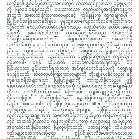
ယာဉ်စု၏ နှစ်စဉ်မိုင်အကွာအဝေးတွင် သိသာထင်ရှားသော ငွေစုမှုများ
ကို ဖြစ်ပေါ်စေနိုင်သည်။ ပေးထားသော လည်ပတ်မှုအခြေအနေများ
အတွက် အစားထိုးကြားကာလများနှင့် ကြိမ်နှုန်းကို တွက်ချက်ပါ -
မြို့ပြရပ်တန့်မောင်းနှင်ခြင်း၊ ဖုန်ထူသောကျေးလက်လမ်းကြောင်းများ
သို့မဟုတ် လေးလံသောဆွဲယူမှုများသည် မတူညီသော ဟောင်းနွမ်းမှု
နှုန်းကို ဖြစ်ပေါ်စေပါသည်။ ထုတ်လုပ်သူများသည် စံစမ်းသပ်မှု
အခြေအနေများအောက်တွင် မျှော်လင့်ထားသော ဝန်ဆောင်မှု
သက်တမ်းကို ပေးသင့်သော်လည်း သင်၏လည်ပတ်မှုပရိုဖိုင်နှင့် ကိုက်
ညီသော ကွင်းဆင်းဒေတာ သို့မဟုတ် ဖြစ်ရပ်လေ့လာမှုများကိုလည်း
တောင်းဆိုသင့်သည်။ သွယ်ဝိုက်သော ငွေစုခြင်းကိုလည်း ထည့်သွင်း
စဉ်းစားပါ- ရေနံ သို့မဟုတ် လောင်စာစစ်ထုတ်ခြင်းတွင် ပိုမို
မြင့်မားသော စွမ်းဆောင်ရည်သည် အင်ဂျင်ဟောင်းနွမ်းမှုကို လျှော့ချ
ပေးနိုင်သည်၊ ဆီလဲလှယ်ကြားကာလများကို တိုးချဲ့ပေးနိုင်သည်၊ နှင့်
ကုန်ကျစရိတ်များသော ပြုပြင်မှုများကို ကာကွယ်နိုင်သည်။ ဤ
နောက်ဆက်တွဲအကျိုးကျေးဇူးများကို ယူနစ်တစ်ခုလျှင် ကုန်ကျစရိတ်
ကိုသာ အာရုံစိုက်သည့်အခါ မကြာခဏ လျစ်လျူရှုလေ့ရှိသည်။
ပို့ဆောင်ခြင်း၊ သိုလှောင်ခြင်းနှင့် စွန့်ပစ်ခြင်းကုန်ကျစရိတ်များကို
လည်း စစ်ဆေးပါ။ ပိုကြီးပြီး ပိုလေးသော filter ဒီဇိုင်းများသည်
ကုန်စည်ပို့ဆောင်ခနှင့် သိုလှောင်မှုခြေရာများ ပိုမိုမြင့်မားနိုင်သည်။
ထုတ်လုပ်သူအချို့သည် အစိတ်အပိုင်းကာကွယ်မှုကို ထိန်းသိမ်းနေစဉ်
တွင် ထုထည်ပို့ဆောင်ခ ကုန်ကျစရိတ်များကို လျှော့ချရန် ထုပ်ပိုးမှုကို
အကောင်းဆုံးဖြစ်အောင် ပြုလုပ်ကြသည်။ ပတ်ဝန်းကျင် သို့မဟုတ်
စည်းမျဉ်းစည်းကမ်းဆိုင်ရာ စွန့်ပစ်ခြင်းလိုအပ်ချက်များသည်
ကုန်ကျစရိတ်ကို ပေါင်းထည့်နိုင်သည်—ပြန်လည်အသုံးပြုနိုင်သော