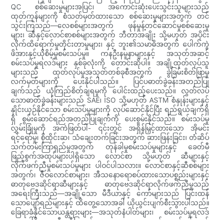
QC စစ်ဆေးမှုများအပြင်၊ အကောင်းဆုံးပေးသွင်းသူများသည်
ထုတ်ကုန်များကို စံသတ်မှတ်ထားသော စစ်ဆေးမှုများအတွက် တင်
သွင်းကြသည်—လေစစ်များအတွက် ဖုန်မှုန့်တင်ဆောင်မှုစစ်ဆေးမှု
များ၊ ဆီနှင့်လောင်စာစစ်များအတွက် ဘီတာအချိုး သို့မဟုတ် အပိုင်း
လိုက်ထိရောက်မှုတိုင်းတာမှုများ၊ နှင့် ဘူး၏သမာဓိအတွက် ပေါက်ကွဲ
ဖိအားနှင့်ယိုစိမ့်မှုစမ်းသပ်မှု။ ကနဦးနမူနာများနှင့် အသုတ်အဆင့်
စမ်းသပ်မှုရလဒ်များ နှစ်ခုလုံးကို တောင်းဆိုပါ။ အချို့ထုတ်လုပ်သူ
များသည် ထုတ်လုပ်မှုအသုတ်တစ်ခုစီအတွက် ခွဲခြမ်းစိတ်ဖြာမှု
လက်မှတ်များကို ပေးနိုင်ပါသည်။ ပြင်ပဓာတ်ခွဲခန်းအတည်ပြု
ချက်သည် ယုံကြည်စိတ်ချရမှုကို ပေါင်းထည့်ပေးသည်။ လွတ်လပ်
သောဓာတ်ခွဲခန်းများသည် SAE၊ ISO သို့မဟုတ် ASTM စံနှုန်းများနှင့်
နှိုင်းယှဉ်နိုင်သော စမ်းသပ်မှုများကို လုပ်ဆောင်နိုင်ပြီး ရည်ရွယ်ချက်ရှိ
ရှိ စွမ်းဆောင်ရည်အတည်ပြုချက်ကို ပေးစွမ်းနိုင်သည်။ စမ်းသပ်မှု
လွှမ်းခြုံမှုကို အကဲဖြတ်ပါ- ၎င်းတွင် အရှိန်မြှင့်ထားသော အိုမင်း
ရင့်ရော်မှု၊ စိုထိုင်းဆ၊ သံချေးတက်ခြင်းအတွက် ဆားဖြန်းခြင်း၊ တံဆိပ်
သက်တမ်းကြာရှည်မှုအတွက် တုန်ခါမှုစမ်းသပ်မှုများနှင့် ခေတ်မီ
ဖြည့်စွက်အထုပ်များပါရှိသော လောင်စာ သို့မဟုတ် ဆီများနှင့်
လိုက်ဖက်ညီမှုစမ်းသပ်မှုများ ပါဝင်ပါသလား။ လောင်စာနှင့်ဆီစစ်များ
အတွက်၊ ဇီဝလောင်စာများ၊ အီသနောရောစပ်ထားသောပစ္စည်းများနှင့်
ဓာတုဗေဒဆိုင်ရာဆီများနှင့် ဓာတုဗေဒဆိုင်ရာလိုက်ဖက်ညီမှုသည်
အရေးကြီးသည်—အချို့သော မီဒီယာနှင့် ကော်များသည် ပြင်းထန်
သောပျော်ရည်များနှင့် ထိတွေ့သောအခါ ယိုယွင်းပျက်စီးသွားပါသည်။
ခြေရာခံနိုင်သောယန္တရားများ—အသုတ်နံပါတ်များ၊ စမ်းသပ်မှုရလဒ်