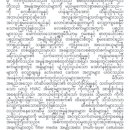
မှ ကာကွယ်ပေးသည်။ ၎င်းတို့သည် စစ်ထုတ်မှုထိရောက်မှု—၎င်း
တို့သည် အမှုန်အမွှားငယ်များကို မည်မျှကောင်းစွာဖမ်းယူနိုင်သည်—
ကို လေစီးဆင်းမှုနှင့် ဟန်ချက်ညီအောင် ထိန်းညှိရမည်၊
အဘယ်ကြောင့်ဆိုသော် အလွန်အကျွံကန့်သတ်ချက်များသည်
အင်ဂျင်စွမ်းဆောင်ရည်နှင့် လောင်စာဆီချွေတာမှုကို လျော့ကျစေနိုင်
သောကြောင့်ဖြစ်သည်။ လေစစ်ထုတ်စက်များအတွက် ပစ္စည်း
များသည် ခေါက်ထားသောစက္ကူမီဒီယာမှ ဂွမ်းစနှင့် ဓာတုပေါင်းစပ်
ပစ္စည်းများအထိ အမျိုးမျိုးရှိပြီး တစ်ခုချင်းစီတွင် စွမ်းဆောင်ရည်၊
တာရှည်ခံမှုနှင့် သန့်ရှင်းမှုတို့တွင် ကွဲပြားသော အပေးအယူများရှိ
သည်။ တစ်ချိန်တည်းမှာပင်၊ အခန်းတွင်းလေစစ်ထုတ်စက်များသည်
ခရီးသည်များ၏ သက်တောင့်သက်သာရှိမှုနှင့် ကျန်းမာရေးကို
အာရုံစိုက်သည်။ အမှုန်အမွှားစစ်ထုတ်ခြင်းအပြင်၊ အခန်းတွင်းစစ်ထုတ်
စက်များစွာတွင် အနံ့များနှင့် ပျံ့လွင့်လွယ်သော အော်ဂဲနစ်ဒြပ်ပေါင်း
များကို လျှော့ချရန် activated carbon အလွှာများ ပါဝင်သည်။
အခန်းတွင်းစစ်ထုတ်စက်ထုတ်လုပ်သူများအတွက်၊ မီဒီယာ
အရည်အသွေး၊ တံဆိပ်ခတ်ခြင်း၏ တည်တံ့ခိုင်မြဲမှုနှင့် သတ်မှတ်ထား
သော ယာဉ် HVAC အိမ်ရာများအတွက် ကိုက်ညီမှုကို အာရုံစိုက်ရန်
အရေးကြီးသည်၊ အဘယ်ကြောင့်ဆိုသော် bypass သို့မဟုတ် ကိုက်
ညီမှုညံ့ဖျင်းခြင်းသည် စစ်ထုတ်စက်၏ ထိရောက်မှုကို သိသိသာသာ
လျော့ကျစေသောကြောင့်ဖြစ်သည်။ ဆီစစ်ထုတ်စက်များသည်
လည်ပတ်နေသောဆီမှ သတ္တုအမှုန်အမွှားများ၊ မီးခိုးများနှင့် အခြား
ညစ်ညမ်းမှုများကို ဖယ်ရှားခြင်းဖြင့် အင်ဂျင်သက်တမ်းရှည်ကြာစေရန်
အရေးကြီးပါသည်။ အဓိကထုတ်လုပ်မှုထည့်သွင်းစဉ်းစားရမည့်
အချက်များတွင် filter media အမျိုးအစား (multi-layer cellulose၊