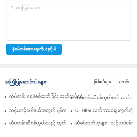
ကေြနပ်သော
စုံစမ်းစစ်ဆေးရေးကိုယခုပို့ပါ
အကြံပြုဆောင်းပါးများ
ဖြစ်ရပ်များ
သတင်း
ထိပ်တန်း ရေနံစစ်ထုတ်ခြင်း ထုတ်လုပ်ရေးကုမ္ပဏီများ- ပြည့်စုံသော ခြုံင
ထိပ်တန်းဆီစစ်ထုတ်စက် လက်ကားဖ
သင့်ယာဉ်မော်ဒယ်အတွက် မှန်ကန်သော ဆီစစ်ထုတ်စက်ကို ရွေးချယ်ခြင်း
Oil Filter လက်ကားစျေးကွက်ကို လမ
ထိပ်တန်းဆီစစ်ထုတ်သည့် ထုတ်လုပ်သူများနှင့် ၎င်းတို့၏ ဆန်းသစ်တီ
ဆီစစ်ထုတ်သူများ- သင့်လုပ်ငန်း