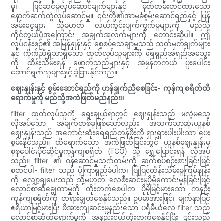
မှု၊ ပြင်ဆင်မှုလုပ်ဆောင်ချက်များနှင့် မှတ်တမ်းတင်ထားသော
နောက်ဆက်တွဲလုပ်ဆောင်မှု။ ၎င်းတို့၏အာမခံစွမ်းဆောင်ရည်နှင့် ပြန်
အမ်းငွေများ သို့မဟုတ် လယ်ကွင်းပျက်ကွက်မှုများကို မည်သို့
ကိုင်တွယ်ပုံအကြောင်း အချက်အလက်များကို တောင်းဆိုပါ။ ဤ
လုပ်ငန်းစဉ်၏ အမြန်နှုန်းနှင့် စေ့စပ်သေချာမှုသည် သတ်မှတ်ချက်များ
နှင့် ကိုက်ညီရုံသာရှိသော ထုတ်လုပ်သူများကို ရေရှည်အရည်အသွေး
ကို ထိန်းသိမ်းရန် ဖောက်သည်များနှင့် အမှန်တကယ် ပူးပေါင်း
ဆောင်ရွက်သူများနှင့် ခွဲခြားနိုင်သည်။
ဈေးနှုန်းနှင့် စွမ်းဆောင်ရည်ကို ဟန်ချက်ညီစေခြင်း- ကုန်ကျစရိတ်ထိ
ရောက်မှုကို မည်သို့အကဲဖြတ်မည်နည်း။
filter ထုတ်လုပ်သူကို ရွေးချယ်ရာတွင် ဈေးနှုန်းသည် မလွဲမသွေ
လိုအပ်သော အချက်တစ်ခုဖြစ်သော်လည်း အသက်သာဆုံးယူနစ်
ဈေးနှုန်းသည် အကောင်းဆုံးရေရှည်တန်ဖိုးကို ရှားရှားပါးပါးသာ ပေး
စွမ်းနိုင်သည်။ ထိရောက်သော အကဲဖြတ်ခြင်းတွင် ယူနစ်ဈေးနှုန်းမှ
စုစုပေါင်းပိုင်ဆိုင်မှုကုန်ကျစရိတ် (TCO) သို့ ရွှေ့ပြောင်းရန် လိုအပ်
သည်။ filter ၏ ဝန်ဆောင်မှုသက်တမ်းကို ဆက်စပ်စဉ်းစားခြင်းဖြင့်
စတင်ပါ- filter သည် ပိုကြာရှည်ခံပါက၊ ပြုပြင်ထိန်းသိမ်းမှုကြိမ်နှုန်း
ကို လျှော့ချပေးသည် သို့မဟုတ် လေစီးဆင်းမှုပိုမိုကောင်းမွန်ခြင်းဖြင့်
လောင်စာဆီချွေတာမှုကို တိုးတက်စေပါက ပိုမိုမြင့်မားသော ကနဦး
ကုန်ကျစရိတ်ကို တရားမျှတစေနိုင်သည်။ ဥပမာအားဖြင့်၊ မျက်နှာပြင်
ဧရိယာမြင့်မားပြီး ဖိအားကျဆင်းမှုနည်းသော ပရီမီယံလေ filter သည်
လောင်စာဆီထိရောက်မှုကို အနည်းငယ်တိုးတက်စေနိုင်ပြီး ၎င်းသည်