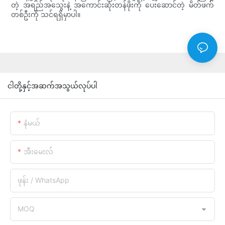
တဲ့ အရည်အသွေးနဲ့ အကောင်းဆုံးတန်ဖိုးကို ပေးဆောင်တဲ့ မိတ်ဖက်
တစ်ဦးကို သင်ရရှိမှာပါ။
ငါတို့နှင့်အဆက်အသွယ်လုပ်ပါ
နံမယ်
အီးမေးလ်
ဖုန်း / WhatsApp
MOQ