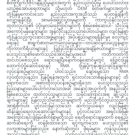
စိတ်ကြိုက်ဒီဇိုင်းချိန်ညှိမှုများအတွက် နည်းပညာပံ့ပိုးမှု ပေးပါသလား။
ယာဉ်စုအော်ပရေတာများ သို့မဟုတ် OEM မိတ်ဖက်များအတွက်
တုံ့ပြန်မှုကောင်းသော နည်းပညာအကူအညီသည် ရပ်တန့်ချိန်ကို
လျှော့ချနိုင်ပြီး အာမခံအငြင်းပွားမှုများကို ကာကွယ်နိုင်သည်။
ထုတ်လုပ်သူ၏ ပံ့ပိုးမှုလမ်းကြောင်းများကို စုံစမ်းစစ်ဆေးပါ- သီးသန့်
အကောင့်မန်နေဂျာများ၊ အွန်လိုင်းနည်းပညာပေါ်တယ်များ၊ လျင်မြန်စွာ
တုံ့ပြန်သည့်ကွင်းဆင်းအဖွဲ့များနှင့် အပိုပစ္စည်းများရရှိနိုင်မှု။ လေ့ကျင့်
ရေးနှင့် စာရွက်စာတမ်းကမ်းလှမ်းမှုများ—တပ်ဆင်မှုလမ်းညွှန်များ၊
ကိုးကားကိရိယာများနှင့် ပြုပြင်ထိန်းသိမ်းမှုအချိန်ဇယားများ—သည်
ပေးသွင်းသူ၏ဖောက်သည်အောင်မြင်မှုအပေါ် ကတိကဝတ်ကို
ထင်ဟပ်စေသည်။ ရောင်းချပြီးနောက်ဝန်ဆောင်မှုတွင် ပြောင်းပြန်
ထောက်ပံ့ပို့ဆောင်ရေးနှင့် RMA (ပြန်ပို့ကုန်ပစ္စည်းခွင့်ပြုချက်)
လုပ်ငန်းစဉ်များလည်း ပါဝင်သည်။ ချောမွေ့သော RMA
လုပ်ထုံးလုပ်နည်း၊ ပြန်ပို့ရန်အတွက် ရှင်းလင်းသောစံနှုန်းများနှင့် ထိ
ရောက်သော အစားထိုးလုပ်ငန်းစဉ်များရှိသော ပေးသွင်းသူသည်
ပြဿနာများပေါ်ပေါက်လာသောအခါ အနှောင့်အယှက်ကို အနည်းဆုံး
ဖြစ်စေသည်။ ထုတ်လုပ်သူများသည် သမိုင်းကြောင်းအရ ချို့ယွင်း
ချက်များနှင့် ပြန်လည်သိမ်းဆည်းမှုများကို မည်သို့ကိုင်တွယ်သည်ကို
အာရုံစိုက်ပါ။ ပွင့်လင်းမြင်သာသော ဆက်သွယ်ရေး၊ လျင်မြန်စွာ
ထိန်းချုပ်ရေးလုပ်ဆောင်ချက်များနှင့် ပွင့်လင်းသော အရင်းအမြစ်
အကြောင်းရင်းခွဲခြမ်းစိတ်ဖြာမှုတို့သည် ရေတိုရောင်းချမှုထက် ရေရှည်
ဆက်ဆံရေးကို တန်ဖိုးထားသော ရင့်ကျက်သော ပေးသွင်းသူ၏
လက္ခဏာများဖြစ်သည်။ နောက်ဆုံးတွင်၊ ဖိုရမ်များ၊ ကုန်သွယ်ရေး
အသင်းအဖွဲ့များနှင့် လွတ်လပ်သောပြန်လည်သုံးသပ်ရေး