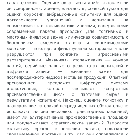
характеристик. Оцените охват испытаний: включает ли
он ускоренное старение, влажность, солевой туман для
оценки коррозии, вибрационные испытания для оценки
долговечности уплотнений и испытания на
совместимость с топливом или маслами, содержащими
современные пакеты присадок? Для топливных и
масляных фильтров важна химическая совместимость с
биотопливом, смесями этанола и синтетическими
маслами — некоторые фильтрующие материалы и клеи
разрушаются при контакте с агрессивными
растворителями. Механизмы отслеживания — номера
партий, серийные данные о результатах испытаний и
цифровые записи — жизненно важны для
послепродажного надзора и отзыва продукции. Опытный
производитель предложит цифровую систему
отслеживания, которая связывает конкретные
производственные циклы с партиями сырья и
результатами испытаний. Наконец, оцените логистику и
планирование на случай непредвиденных обстоятельств:
используют ли они несколько транспортных компаний,
имеют ли альтернативные производственные площадки
или поддерживают стратегические запасы? Запросите
статистику сроков выполнения заказа, показатели
своевременной доставки и то, как они справляются с