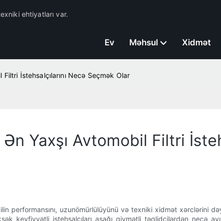
exniki ehtiyatları var.
Ev
Məhsul
Xidmət
Filtri İstehsalçılarını Necə Seçmək Olar
Ən Yaxşı Avtomobil Filtri İst
lin performansını, uzunömürlülüyünü və texniki xidmət xərclərini dəyi
ksək keyfiyyətli istehsalçıları aşağı qiymətli təqlidçilərdən necə a