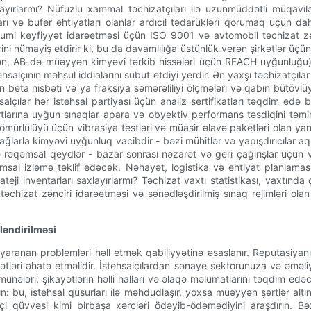
yırlarmı? Nüfuzlu xammal təchizatçıları ilə uzunmüddətli müqavil
ıları və bufer ehtiyatları olanlar ardıcıl tədarükləri qorumaq üçün da
 ümumi keyfiyyət idarəetməsi üçün ISO 9001 və avtomobil təchizat zə
rini nümayiş etdirir ki, bu da davamlılığa üstünlük verən şirkətlər üçü
əsələn, AB-də müəyyən kimyəvi tərkib hissələri üçün REACH uyğunluğu)
hsalçının məhsul iddialarını sübut etdiyi yerdir. Ən yaxşı təchizatçıla
çün beta nisbəti və ya fraksiya səmərəliliyi ölçmələri və qabın bütövl
salçılar hər istehsal partiyası üçün analiz sertifikatları təqdim edə bi
tlarına uyğun sınaqlar apara və obyektiv performans təsdiqini təmin 
ürlülüyü üçün vibrasiya testləri və müasir əlavə paketləri olan ya
k yağlarla kimyəvi uyğunluq vacibdir - bəzi mühitlər və yapışdırıcılar a
ə rəqəmsal qeydlər - bazar sonrası nəzarət və geri çağırışlar üçün v
əmsal izləmə təklif edəcək. Nəhayət, logistika və ehtiyat planlama
rateji inventarları saxlayırlarmı? Təchizat vaxtı statistikası, vaxtında
chizat zənciri idarəetməsi və sənədləşdirilmiş sınaq rejimləri olan 
ləndirilməsi
ə yaranan problemləri həll etmək qabiliyyətinə əsaslanır. Reputasiyan
tləri əhatə etməlidir. İstehsalçılardan sənaye sektorunuza və əməliyya
əri, şikayətlərin həlli halları və əlaqə məlumatlarını təqdim edəcə
n: bu, istehsal qüsurları ilə məhdudlaşır, yoxsa müəyyən şərtlər al
şçi qüvvəsi kimi birbaşa xərcləri ödəyib-ödəmədiyini araşdırın. B