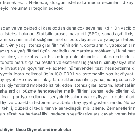
ə kömək edir. Nəticədə, düzgün istehsalçı media seçimləri, dizayn 
ləyici məlumatlar təqdim edəcək.
madan və ya cəlbedici kataloqdan daha çox şeyə malikdir. Ən vacib göst
lində istehsal olunur. Statistik proses nəzarəti (SPC), sənədləşdiril
atların sayının, mühit sıxlığının, möhür bütövlüyünün və yapışqan tətbi
ldır. Ən yaxşı istehsalçılar filtr mühitlərinin, contalarının, yapışqanl
yanacaq və yağ filtrləri üçün vacibdir) və dartılma möhkəmliyi kimi m
tlaşdırılmış aerozol və ya hissəcik problemlərindən istifadə edərək sə
bətə məruz qalma testləri və ekstremal iş şəraitini simulyasiya etmək
yə investisiya qoyurlar və adətən nümayəndəli test hesabatlarını dər
eyfiyyətin idarə edilməsi üçün ISO 9001 və avtomobilə xas keyfiyyət
fiyyətə və davamlı inkişafa strukturlaşdırılmış yanaşmanı göstərir. S
as qiymətləndirmələrdə iştirak edən istehsalçıları axtarın. İstehsal
aha ardıcıl büzmə həndəsəsinə malik filtrlər istehsal edə bilərlər ki,
inə - partiya kodlarına, seriyalı hissələrə və keyfiyyət problemi or
liyi və düzəldici tədbirlər təcrübələri keyfiyyət göstəriciləridir. Nüf
təhlili, düzəldici tədbirlər və sənədləşdirilmiş izləmə. Zəmanətlərini
 sürəti və hərtərəfliliyi, sadəcə spesifikasiyalara cavab verən ist
əliliyini Necə Qiymətləndirmək olar