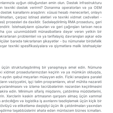
kanlarınızla uyğun olduğundan əmin olun. Dəstək infrastrukturu
üçün texniki dəstək verirmi? Donanma operatorları və ya OEM
dəstək kanallarını araşdırın: xüsusi hesab menecerləri, onlayn
imatları, çarpaz istinad alətləri və texniki xidmət cədvəlləri -
əsi) prosesləri də daxildir. Sadələşdirilmiş RMA proseduru, geri
ir. İstehsalçıların qüsurları və geri çağırışları tarixən necə
n daha çox uzunmüddətli münasibətlərə dəyər verən yetkin bir
əkrarlanan problemləri və ya tərifəlayiq davranışları aşkar edə
lçülər barədə təkrarlanan şikayətlər - bu nümunələr birdəfəlik
şar texniki spesifikasiyalara və qiymətlərə malik istehsalçılar
ək üçün strukturlaşdırılmış bir yanaşmaya əməl edin. Nümunə
niki xidmət prosedurlarınızdan keçirin və ya mümkün olduqda,
n aydın qəbul meyarları müəyyən edin. Fiziki sınaqlara paralel
arın vəziyyətini, işçi təlim proqramlarını, ətraf mühitə nəzarəti
 yoxlanılmasını və izləmə təcrübələrinin nəzərdən keçirilməsini
akirə edin. Minimum sifariş miqdarını, çatdırılma müddətlərini,
rin. Xərclərin kəskin artmasının qarşısını almaq üçün xammal
rdıcıllığını və logistika iş axınlarını təsdiqləmək üçün kiçik bir
tövlüyü və etiketləmə dəqiqliyi üçün ilk çatdırılmaları yaxından
illəşdirmə təşəbbüslərini əhatə edən müntəzəm biznes icmalları.