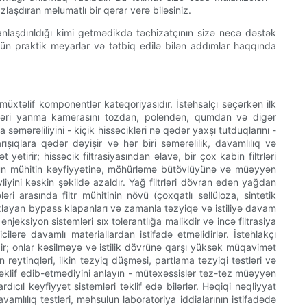
razlaşdıran məlumatlı bir qərar verə biləsiniz.
planlaşdırıldığı kimi getmədikdə təchizatçının sizə necə dəstək
 üçün praktik meyarlar və tətbiq edilə bilən addımlar haqqında
 müxtəlif komponentlər kateqoriyasıdır. İstehsalçı seçərkən ilk
ltrləri yanma kamerasını tozdan, polendən, qumdan və digər
mərəliliyini - kiçik hissəcikləri nə qədər yaxşı tutduqlarını -
rışıqlara qədər dəyişir və hər biri səmərəlilik, davamlılıq və
etirir; hissəcik filtrasiyasından əlavə, bir çox kabin filtrləri
rı üçün mühitin keyfiyyətinə, möhürləmə bütövlüyünə və müəyyən
iyini kəskin şəkildə azaldır. Yağ filtrləri dövran edən yağdan
ri arasında filtr mühitinin növü (çoxqatlı sellüloza, sintetik
axlayan bypass klapanları və zamanla təzyiqə və istiliyə davam
jeksiyon sistemləri sıx tolerantlığa malikdir və incə filtrasiya
ilərə davamlı materiallardan istifadə etməlidirlər. İstehlakçı
bdir; onlar kəsilməyə və istilik dövrünə qarşı yüksək müqavimət
n reytinqləri, ilkin təzyiq düşməsi, partlama təzyiqi testləri və
 təklif edib-etmədiyini anlayın - mütəxəssislər tez-tez müəyyən
dıcıl keyfiyyət sistemləri təklif edə bilərlər. Həqiqi nəqliyyat
avamlılıq testləri, məhsulun laboratoriya iddialarının istifadədə