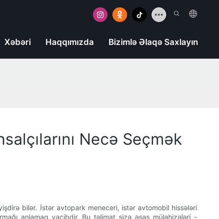
Xəbəri
Haqqımızda
Bizimlə Əlaqə Saxlayın
ehsalçılarını Necə Seçmək
şdirə bilər. İstər avtopark meneceri, istər avtomobil hissələri
yırmağı anlamaq vacibdir. Bu təlimat sizə əsas mülahizələri -