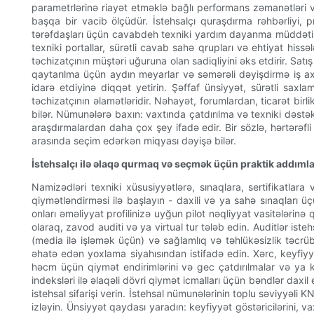
parametrlərinə riayət etməklə bağlı performans zəmanətləri və
başqa bir vacib ölçüdür. İstehsalçı quraşdırma rəhbərliyi,
tərəfdaşları üçün cavabdeh texniki yardım dayanma müddətini a
texniki portallar, sürətli cavab sahə qrupları və ehtiyat hissə
təchizatçının müştəri uğuruna olan sadiqliyini əks etdirir. Sat
qaytarılma üçün aydın meyarlar və səmərəli dəyişdirmə iş axın
idarə etdiyinə diqqət yetirin. Şəffaf ünsiyyət, sürətli sax
təchizatçının əlamətləridir. Nəhayət, forumlardan, ticarət bir
bilər. Nümunələrə baxın: vaxtında çatdırılma və texniki dəstə
araşdırmalardan daha çox şey ifadə edir. Bir sözlə, hərtərəfli
arasında seçim edərkən miqyası dəyişə bilər.
İstehsalçı ilə əlaqə qurmaq və seçmək üçün praktik addıml
Namizədləri texniki xüsusiyyətlərə, sınaqlara, sertifikatl
qiymətləndirməsi ilə başlayın - daxili və ya sahə sınaqları
onları əməliyyat profilinizə uyğun pilot nəqliyyat vasitələri
olaraq, zavod auditi və ya virtual tur tələb edin. Auditlər iste
(media ilə işləmək üçün) və sağlamlıq və təhlükəsizlik təcrübə
əhatə edən yoxlama siyahısından istifadə edin. Xərc, keyfiyyət
həcm üçün qiymət endirimlərini və gec çatdırılmalar və ya k
indeksləri ilə əlaqəli dövri qiymət icmalları üçün bəndlər daxil 
istehsal sifarişi verin. İstehsal nümunələrinin toplu səviyyəli
izləyin. Ünsiyyət qaydası yaradın: keyfiyyət göstəricilərini, 