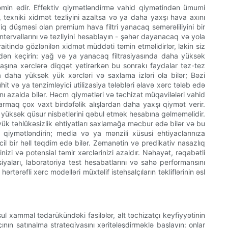
 təmin edir. Effektiv qiymətləndirmə vahid qiymətindən ümumi
 texniki xidmət tezliyini azaltsa və ya daha yaxşı hava axını
iq düşməsi olan premium hava filtri yanacaq səmərəliliyini bir
intervallarını və tezliyini hesablayın - şəhər dayanacaq və yola
aitində gözlənilən xidmət müddəti təmin etməlidirlər, lakin siz
rdən keçirin: yağ və ya yanacaq filtrasiyasında daha yüksək
 başına xərclərə diqqət yetirərkən bu sonrakı faydalar tez-tez
a daha yüksək yük xərcləri və saxlama izləri ola bilər; Bəzi
it və ya tənzimləyici utilizasiya tələbləri əlavə xərc tələb edə
rını azalda bilər. Həcm qiymətləri və təchizat müqavilələri vahid
armaq çox vaxt birdəfəlik alışlardan daha yaxşı qiymət verir.
ha yüksək qüsur nisbətlərini qəbul etmək hesabına gəlməməlidir.
yük təhlükəsizlik ehtiyatları saxlamağa məcbur edə bilər və bu
i qiymətləndirin; media və ya mənzili xüsusi ehtiyaclarınıza
l bir həll təqdim edə bilər. Zəmanətin və predikativ nasazlıq
nizi və potensial təmir xərclərinizi azaldır. Nəhayət, rəqabətli
iyaları, laboratoriya test hesabatlarını və sahə performansını
ərəfli xərc modelləri müxtəlif istehsalçıların təkliflərinin əsl
ul xammal tədarükündəki fasilələr, alt təchizatçı keyfiyyətinin
nın satınalma strategiyasını xəritələşdirməklə başlayın: onlar