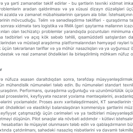
 ya şərti zəmanətlər təklif edirlər - bu şərtlərin texniki xidmət im
 problemlərin aradan qaldırılması və ya xüsusi dizayn düzəlişləri 
zalda və zəmanət mübahisələrinin qarşısını ala bilər. İstehsalçının 
lərinin mövcudluğu. Təlim və sənədləşdirmə təklifləri - quraşdırma təl
ış sonrası xidmətə tərs logistika və RMA (geri qaytarma mallarının icaz
ları olan təchizatçı problemlər yarandıqda pozuntuları minimuma endir
lama tədbirləri və açıq kök səbəb təhlili, qısamüddətli satışlarda
liklərindən və müstəqil araşdırma platformalarından həmyaşıd rəyləri t
k üçün təkrarlanan təriflər və ya möhür nasazlıqları və ya uyğunsuz ö
 dəstək və real zəmanət öhdəlikləri ilə birləşdirilmiş möhkəm nüfuz ox
ar
ara və nüfuza əsasən daraltdıqdan sonra, tərəfdaşı müəyyənləşdirm
 üçün mühəndislik nümunələri tələb edin. Bu nümunələri standart tex
nə quraşdırın. Performans, quraşdırma uyğunluğu və uzunömürlülük üçü
hsal proseslərini, keyfiyyətə nəzarət yoxlama məntəqələrini, avadanlıql
lərini yoxlamalıdır. Proses axını xəritələşdirməsini, KT sənədlərinin
 öhdəlikləri və elastikliyi balanslaşdıran kommersiya şərtlərini müz
eyfiyyət çatışmazlığı üçün cərimələri və ya tədbirləri müəyyənləşdi
etməyi düşünün. Pilot sınaqlar əla növbəti addımdır - kütləvi istehsalın a
 KN hesabatları ilə müşayiət olunmasını tələb edin və qablaşdırmanın bü
vaxtında çatdırılmanı, sahədəki nasazlıq nisbətlərini və davamlı təkm