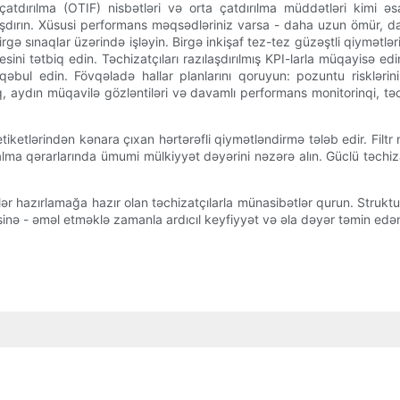
atdırılma (OTIF) nisbətləri və orta çatdırılma müddətləri kimi əsa
şdırın. Xüsusi performans məqsədləriniz varsa - daha uzun ömür, dah
irgə sınaqlar üzərində işləyin. Birgə inkişaf tez-tez güzəştli qiymətlər
ini tətbiq edin. Təchizatçıları razılaşdırılmış KPI-larla müqayisə ed
bul edin. Fövqəladə hallar planlarını qoruyun: pozuntu risklərini
ıq, aydın müqavilə gözləntiləri və davamlı performans monitorinqi, t
etiketlərindən kənara çıxan hərtərəfli qiymətləndirmə tələb edir. Filtr
nalma qərarlarında ümumi mülkiyyət dəyərini nəzərə alın. Güclü təchizat
ər hazırlamağa hazır olan təchizatçılarla münasibətlər qurun. Strukt
əsinə - əməl etməklə zamanla ardıcıl keyfiyyət və əla dəyər təmin edə