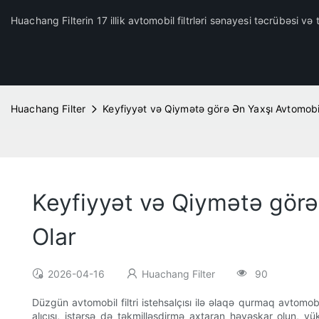
Huachang Filterin 17 illik avtomobil filtrləri sənayesi təcrübəsi və t
Huachang Filter
Keyfiyyət və Qiymətə görə Ən Yaxşı Avtomobil 
Keyfiyyət və Qiymətə görə 
Olar
2026-04-16
Huachang Filter
90
Düzgün avtomobil filtri istehsalçısı ilə əlaqə qurmaq avtomobi
alıcısı, istərsə də təkmilləşdirmə axtaran həvəskar olun, yü