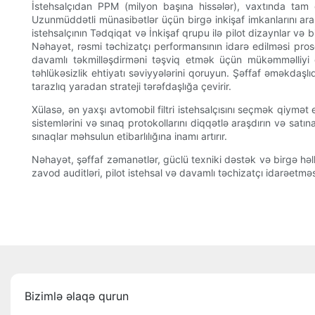
İstehsalçıdan PPM (milyon başına hissələr), vaxtında tam ç
Uzunmüddətli münasibətlər üçün birgə inkişaf imkanlarını ara
istehsalçının Tədqiqat və İnkişaf qrupu ilə pilot dizaynlar və b
Nəhayət, rəsmi təchizatçı performansının idarə edilməsi proses
davamlı təkmilləşdirməni təşviq etmək üçün mükəmməlliyi qə
təhlükəsizlik ehtiyatı səviyyələrini qoruyun. Şəffaf əməkdaşl
tarazlıq yaradan strateji tərəfdaşlığa çevirir.
Xülasə, ən yaxşı avtomobil filtri istehsalçısını seçmək qiymət 
sistemlərini və sınaq protokollarını diqqətlə araşdırın və satı
sınaqlar məhsulun etibarlılığına inamı artırır.
Nəhayət, şəffaf zəmanətlər, güclü texniki dəstək və birgə həll
zavod auditləri, pilot istehsal və davamlı təchizatçı idarəetm
Bizimlə əlaqə qurun