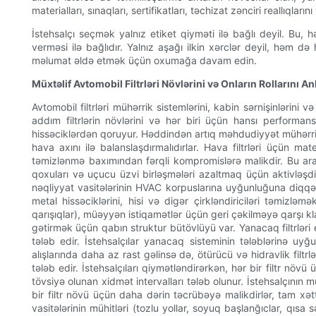
materialları, sınaqları, sertifikatları, təchizat zənciri reallıqla
İstehsalçı seçmək yalnız etiket qiyməti ilə bağlı deyil. Bu, h
verməsi ilə bağlıdır. Yalnız aşağı ilkin xərclər deyil, həm d
məlumat əldə etmək üçün oxumağa davam edin.
Müxtəlif Avtomobil Filtrləri Növlərini və Onların Rollarını 
Avtomobil filtrləri mühərrik sistemlərini, kabin sərnişinlərin
addım filtrlərin növlərini və hər biri üçün hansı perform
hissəciklərdən qoruyur. Həddindən artıq məhdudiyyət mühərrikin
hava axını ilə balanslaşdırmalıdırlar. Hava filtrləri üçün ma
təmizlənmə baxımından fərqli kompromislərə malikdir. Bu arada, 
qoxuları və uçucu üzvi birləşmələri azaltmaq üçün aktivləşdir
nəqliyyat vasitələrinin HVAC korpuslarına uyğunluğuna diqqət 
metal hissəciklərini, hisi və digər çirkləndiriciləri təmizlə
qarışıqlar), müəyyən istiqamətlər üçün geri çəkilməyə qarşı k
gətirmək üçün qabın struktur bütövlüyü var. Yanacaq filtrləri e
tələb edir. İstehsalçılar yanacaq sisteminin tələblərinə uyğu
alışlarında daha az rast gəlinsə də, ötürücü və hidravlik filt
tələb edir. İstehsalçıları qiymətləndirərkən, hər bir filtr növü
tövsiyə olunan xidmət intervalları tələb olunur. İstehsalçının
bir filtr növü üçün daha dərin təcrübəyə malikdirlər, tam xətt 
vasitələrinin mühitləri (tozlu yollar, soyuq başlanğıclar, qısa 