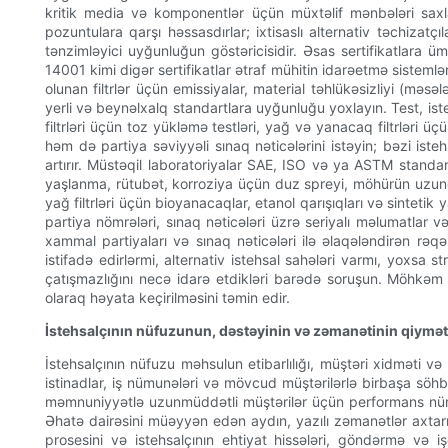
kritik media və komponentlər üçün müxtəlif mənbələri saxla
pozuntulara qarşı həssasdırlar; ixtisaslı alternativ təchizatç
tənzimləyici uyğunluğun göstəricisidir. Əsas sertifikatlara
14001 kimi digər sertifikatlar ətraf mühitin idarəetmə sistemlə
olunan filtrlər üçün emissiyalar, material təhlükəsizliyi (m
yerli və beynəlxalq standartlara uyğunluğu yoxlayın. Test, iste
filtrləri üçün toz yükləmə testləri, yağ və yanacaq filtrləri ü
həm də partiya səviyyəli sınaq nəticələrini istəyin; bəzi isteh
artırır. Müstəqil laboratoriyalar SAE, ISO və ya ASTM standar
yaşlanma, rütubət, korroziya üçün duz spreyi, möhürün uzunöm
yağ filtrləri üçün bioyanacaqlar, etanol qarışıqları və sinteti
partiya nömrələri, sınaq nəticələri üzrə seriyalı məlumatlar v
xammal partiyaları və sınaq nəticələri ilə əlaqələndirən rəq
istifadə edirlərmi, alternativ istehsal sahələri varmı, yoxsa st
çatışmazlığını necə idarə etdikləri barədə soruşun. Möhkəm tə
olaraq həyata keçirilməsini təmin edir.
İstehsalçının nüfuzunun, dəstəyinin və zəmanətinin qiymət
İstehsalçının nüfuzu məhsulun etibarlılığı, müştəri xidməti v
istinadlar, iş nümunələri və mövcud müştərilərlə birbaşa söhbə
məmnuniyyətlə uzunmüddətli müştərilər üçün performans nümunəl
Əhatə dairəsini müəyyən edən aydın, yazılı zəmanətlər axtarı
prosesini və istehsalçının ehtiyat hissələri, göndərmə və i