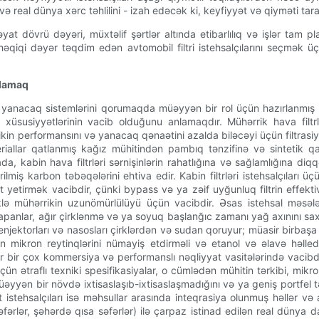
rını və real dünya xərc təhlilini - izah edəcək ki, keyfiyyət və qiyməti ta
əyat dövrü dəyəri, müxtəlif şərtlər altında etibarlılıq və işlər tam 
ə həqiqi dəyər təqdim edən avtomobil filtri istehsalçılarını seçmək
Anlamaq
i və yanacaq sistemlərini qorumaqda müəyyən bir rol üçün hazırlanmış
ans xüsusiyyətlərinin vacib olduğunu anlamaqdır. Mühərrik hava fi
 performansını və yanacaq qənaətini azalda biləcəyi üçün filtrasiya sə
teriallar qatlanmış kağız mühitindən pambıq tənzifinə və sintetik qa
kabin hava filtrləri sərnişinlərin rahatlığına və sağlamlığına diqqət y
ilmiş karbon təbəqələrini ehtiva edir. Kabin filtrləri istehsalçıla
yetirmək vacibdir, çünki bypass və ya zəif uyğunluq filtrin effektivl
məklə mühərrikin uzunömürlülüyü üçün vacibdir. Əsas istehsal məsələlə
lapanlar, ağır çirklənmə və ya soyuq başlanğıc zamanı yağ axınını s
njektorları və nasosları çirklərdən və sudan qoruyur; müasir birbaşa en
n mikron reytinqlərini nümayiş etdirməli və etanol və əlavə həlledic
rlər bir çox kommersiya və performanslı nəqliyyat vasitələrində vaci
 üçün ətraflı texniki spesifikasiyalar, o cümlədən mühitin tərkibi, mikro
 müəyyən bir növdə ixtisaslaşıb-ixtisaslaşmadığını və ya geniş portfel
istehsalçıları isə məhsullar arasında inteqrasiya olunmuş həllər və ar
səfərlər, şəhərdə qısa səfərlər) ilə çarpaz istinad edilən real dünya d