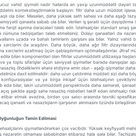
ən ucuz vahid qiyməti nadir hallarda ən yaxşı uzunmüddətli dəyəri
ddətini kontekstləşdirməklə başlayın: filtr daha uzun müddət işləsə,
haqlı ola bilər. Məsələn, daha yüksək səth sahəsi və daha aşağı təzy
əmiyyətli qənaətə səbəb ola bilər. Verilən iş şəraiti üçün dəyişdirmə 
fərqli aşınma dərəcələri tələb edir. İstehsalçılar standart sınaq şər
a nümunə tədqiqatları tələb etməlisiniz. Dolayı qənaətləri də nəzə
allarını uzada və bahalı təmirlərin qarşısını ala bilər. Yalnız vahid
a xərclərini də araşdırın. Daha böyük, daha ağır filtr dizaynlarınd
ma xərclərini azaltmaq üçün qablaşdırmanı optimallaşdırırlar. Ətraf müh
l edilə bilən komponentləri olan filtrlər uzunmüddətli utilizasiya haqla
və ya toplu sifarişlər üçün səviyyəli qiymətlər barədə danışıqlar ap
nasazlıq öhdəliklərini əhatə etdiyinə əmin olun - aşağı qiymətlər da
linizə daxil edilməlidir: daha uzun çatdırılma müddəti sizi daha bö
 konfiqurasiyalar və ya birgə inkişaf üçün istehsalçının çevikliyin
 edə bilər, lakin uzunmüddətli perspektivdə daha səmərəli, qənaətci
açıq şəkildə aşağı sahə nasazlıq nisbətləri təklif edən istehsalçı riski
etibar etmək əvəzinə, birdən çox satıcı arasında texniki spesifikas
qənaəti və nasazlıqların qarşısının alınmasını özündə birləşdirən hərt
və Uyğunluğun Təmin Edilməsi
stehsalçılarını qiymətləndirərkən çox vacibdir. Yüksək keyfiyyətli məhs
nəzarətin olmaması səbəbindən etibarsız hala gələ bilər. Təchizatçı