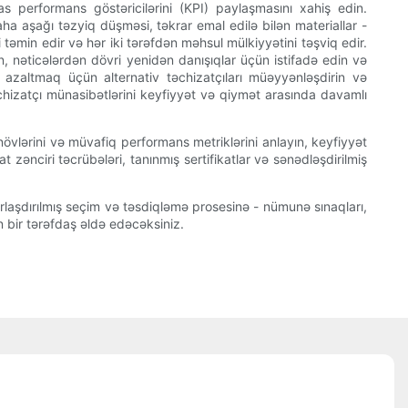
s performans göstəricilərini (KPI) paylaşmasını xahiş edin.
a aşağı təzyiq düşməsi, təkrar emal edilə bilən materiallar -
i təmin edir və hər iki tərəfdən məhsul mülkiyyətini təşviq edir.
in, nəticələrdən dövri yenidən danışıqlar üçün istifadə edin və
 azaltmaq üçün alternativ təchizatçıları müəyyənləşdirin və
əchizatçı münasibətlərini keyfiyyət və qiymət arasında davamlı
 növlərini və müvafiq performans metriklərini anlayın, keyfiyyət
 zənciri təcrübələri, tanınmış sertifikatlar və sənədləşdirilmiş
urlaşdırılmış seçim və təsdiqləmə prosesinə - nümunə sınaqları,
n bir tərəfdaş əldə edəcəksiniz.