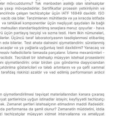
ələr mövcuddurmu? Tək mənbədən asılılığı olan istehsalçılar
ha yaxşı mövqedədirlər. Sertifikatlar prosesin yetkinliyinin və
ncirində çalışan təchizatçılar üçün IATF 16949 daxildir. ISO
n vacib ola bilər. Tənzimlənən mühitlərdə və ya ixracda istifadə
 və təhlükəli komponentlər üçün nəqliyyat qaydaları ilə bağlı
r məhsulları standartlaşdırılmış sınaqlara məruz qoyurlar - hava
üyü üçün partlayış təzyiqi və sızma testi. Həm ilkin nümunələri,
lərlər. Üçüncü tərəf laboratoriyasının təsdiqlənməsi etibarlılıq
edə bilərlər. Test əhatə dairəsini qiymətləndirin: sürətlənmiş
nacaqlar və ya yağlarla uyğunluq testi daxildirmi? Yanacaq və
qressiv həlledicilərlə təmasda parçalanır. İzləmə mexanizmləri -
acibdir. Təcrübəli bir istehsalçı müəyyən istehsal proseslərini
sını qiymətləndirin: onlar birdən çox göndərmə daşıyıcısından
 çatdırılma göstəriciləri və tələb artımlarını və ya qəfil xammal
tərəfdaş riskinizi azaldır və vəd edilmiş performansın ardıcıl
ın qiymətləndirilməsi təşviqat materiallarından kənara çıxaraq
t şərtlərinizə uyğun istinadlar istəyin; keyfiyyətli təchizatçı
k. Zəmanət şərtləri istehsalçının etimadının maddi ifadəsidir.
tında performansa da şamil olunur? Zəmanətin müddətini, iddia
əzi təchizatçılar müəyyən xidmət intervallarına və əməliyyat