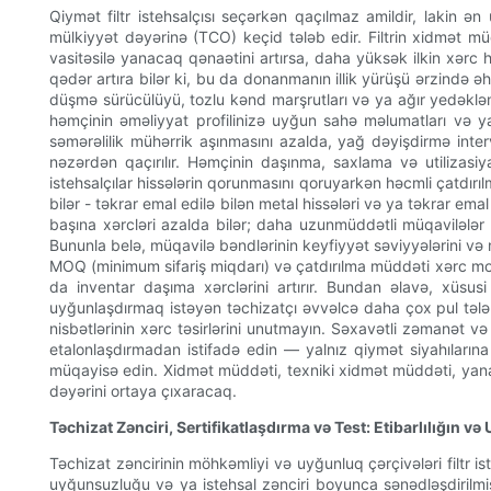
Qiymət filtr istehsalçısı seçərkən qaçılmaz amildir, lakin 
mülkiyyət dəyərinə (TCO) keçid tələb edir. Filtrin xidmət mü
vasitəsilə yanacaq qənaətini artırsa, daha yüksək ilkin xərc 
qədər artıra bilər ki, bu da donanmanın illik yürüşü ərzində əh
düşmə sürücülüyü, tozlu kənd marşrutları və ya ağır yedəkləmə 
həmçinin əməliyyat profilinizə uyğun sahə məlumatları və y
səmərəlilik mühərrik aşınmasını azalda, yağ dəyişdirmə interv
nəzərdən qaçırılır. Həmçinin daşınma, saxlama və utilizasiy
istehsalçılar hissələrin qorunmasını qoruyarkən həcmli çatdırıl
bilər - təkrar emal edilə bilən metal hissələri və ya təkrar ema
başına xərcləri azalda bilər; daha uzunmüddətli müqavilələr 
Bununla belə, müqavilə bəndlərinin keyfiyyət səviyyələrini və 
MOQ (minimum sifariş miqdarı) və çatdırılma müddəti xərc mode
da inventar daşıma xərclərini artırır. Bundan əlavə, xüsusi
uyğunlaşdırmaq istəyən təchizatçı əvvəlcə daha çox pul tələb
nisbətlərinin xərc təsirlərini unutmayın. Səxavətli zəmanət və 
etalonlaşdırmadan istifadə edin — yalnız qiymət siyahılarına 
müqayisə edin. Xidmət müddəti, texniki xidmət müddəti, yanacaq 
dəyərini ortaya çıxaracaq.
Təchizat Zənciri, Sertifikatlaşdırma və Test: Etibarlılığın 
Təchizat zəncirinin möhkəmliyi və uyğunluq çərçivələri filtr i
uyğunsuzluğu və ya istehsal zənciri boyunca sənədləşdirilmiş 