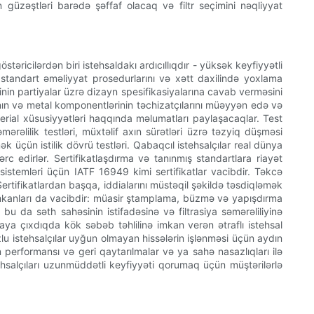
güzəştləri barədə şəffaf olacaq və filtr seçimini nəqliyyat
əricilərdən biri istehsaldakı ardıcıllıqdır - yüksək keyfiyyətli
miş standart əməliyyat prosedurlarını və xətt daxilində yoxlama
qinin partiyalar üzrə dizayn spesifikasiyalarına cavab verməsini
arının və metal komponentlərinin təchizatçılarını müəyyən edə və
aterial xüsusiyyətləri haqqında məlumatları paylaşacaqlar. Test
mərəlilik testləri, müxtəlif axın sürətləri üzrə təzyiq düşməsi
 üçün istilik dövrü testləri. Qabaqcıl istehsalçılar real dünya
c edirlər. Sertifikatlaşdırma və tanınmış standartlara riayət
 sistemləri üçün IATF 16949 kimi sertifikatlar vacibdir. Təkcə
ertifikatlardan başqa, iddialarını müstəqil şəkildə təsdiqləmək
 imkanları da vacibdir: müasir ştamplama, büzmə və yapışdırma
 bu da səth sahəsinin istifadəsinə və filtrasiya səmərəliliyinə
taya çıxdıqda kök səbəb təhlilinə imkan verən ətraflı istehsal
uzlu istehsalçılar uyğun olmayan hissələrin işlənməsi üçün aydın
n performansı və geri qaytarılmalar və ya sahə nasazlıqları ilə
ehsalçıları uzunmüddətli keyfiyyəti qorumaq üçün müştərilərlə