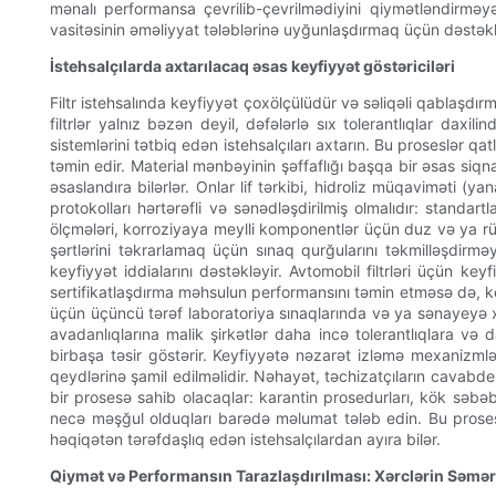
mənalı performansa çevrilib-çevrilmədiyini qiymətləndirməy
vasitəsinin əməliyyat tələblərinə uyğunlaşdırmaq üçün dəstək
İstehsalçılarda axtarılacaq əsas keyfiyyət göstəriciləri
Filtr istehsalında keyfiyyət çoxölçülüdür və səliqəli qablaşdır
filtrlər yalnız bəzən deyil, dəfələrlə sıx tolerantlıqlar daxi
sistemlərini tətbiq edən istehsalçıları axtarın. Bu proseslər q
təmin edir. Material mənbəyinin şəffaflığı başqa bir əsas siqna
əsaslandıra bilərlər. Onlar lif tərkibi, hidroliz müqaviməti (
protokolları hərtərəfli və sənədləşdirilmiş olmalıdır: standar
ölçmələri, korroziyaya meylli komponentlər üçün duz və ya rütu
şərtlərini təkrarlamaq üçün sınaq qurğularını təkmilləşdirmə
keyfiyyət iddialarını dəstəkləyir. Avtomobil filtrləri üçün k
sertifikatlaşdırma məhsulun performansını təmin etməsə də, key
üçün üçüncü tərəf laboratoriya sınaqlarında və ya sənayeyə x
avadanlıqlarına malik şirkətlər daha incə tolerantlıqlara və d
birbaşa təsir göstərir. Keyfiyyətə nəzarət izləmə mexanizmlər
qeydlərinə şamil edilməlidir. Nəhayət, təchizatçıların cavabdeh
bir prosesə sahib olacaqlar: karantin prosedurları, kök səbəb 
necə məşğul olduqları barədə məlumat tələb edin. Bu prosesin
həqiqətən tərəfdaşlıq edən istehsalçılardan ayıra bilər.
Qiymət və Performansın Tarazlaşdırılması: Xərclərin Səmər