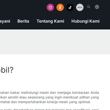
ayani
Berita
Tentang Kami
Hubungi Kami
bil?
r bahan bakar melindungi mesin dan menjaga kendaraan Anda
an sendiri atau seseorang yang ingin membuat pilihan yang
 mahal dan mempertahankan kinerja mesin yang optimal.
 perlu diperhatikan dalam hal material dan spesifikasi, cara