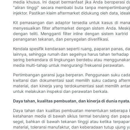
media khusus. Ini dapat bermanfaat jika Anda beroperasi d
"aliran tinggi" secara membabi buta tanpa mempertimbang
injektor. Pastikan klaim aftermarket didukung oleh data, ideal
Kit pemasangan dan adaptor tersedia untuk kasus di mana fi
menyesuaikan filter aftermarket dengan sistem Anda. Mes
dengan teliti. Mengganti filter inline dengan sistem kart
penanganan tekanan, dan penyegelan diverifikasi.
Kendala spesifik kendaraan seperti ruang, paparan panas, dan
lainnya, sehingga rumah dan segelnya harus tahan terhadap 
sering berkendara di lingkungan berdebu atau menggunakan
media multi-tahap untuk mengurangi frekuensi perawatan.
Pertimbangan garansi juga berperan. Penggunaan suku cadan
kwitansi dan dokumentasi saat memilih suku cadang afterm
material, dan kinerja yang terdokumentasi saat memilih an
untuk melakukan inspeksi dan perawatan berkala.
Daya tahan, kualitas pembuatan, dan kinerja di dunia nyata
Daya tahan dan kualitas pembuatan menentukan seberapa ba
ketahanan media di bawah siklus termal berulang dan papar
segel, bahkan di bawah tekanan tinggi atau ketika terpapar
material, toleransi manufaktur, dan keberadaan tutup ujung