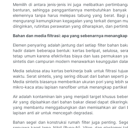
Memilih di antara jenis-jenis ini juga melibatkan pertimba
benturan, sehingga penggantiannya membutuhkan banyak te
elemennya tanpa harus melepas tabung yang berat. Bagi pe
mengurangi kemungkinan kegagalan yang terkait dengan musi
diinginkan, rutinitas perawatan yang diharapkan, dan perti
Bahan dan media filtrasi: apa yang sebenarnya menangka
Elemen penyaring adalah jantung dari setiap filter bahan bak
hadir dalam beberapa bentuk: kertas berlipat, selulosa, ser
tetap umum karena efektivitas biaya dan luas permukaan ya
sintetis dan campuran modern menawarkan keunggulan dalam
Media selulosa atau kertas berkinerja baik untuk filtrasi tu
waktu. Serat sintetis, yang sering dibuat dari bahan seperti
Media sintetis biasanya memberikan ukuran pori yang lebih 
mikro-kaca atau lapisan nanofiber untuk menangkap partike
Air adalah kontaminan lain yang menjadi target khusus beber
Air yang dipisahkan dari bahan bakar diesel dapat dikering
yang membantu menggabungkan dan memisahkan air dari ba
lapisan anti air untuk mencegah degradasi.
Bahan segel dan konstruksi rumah filter juga penting. S
senyawa karet lama. Nitril (Buna-N), Viton, dan elastomer t