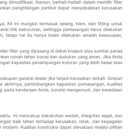
 dimodifikasi. Namun, berhati-hatilah dalam memilih filter
bankan penghilangan partikel dapat menyebabkan kerusakan
a. Kit ini mungkin termasuk selang, klem, dan fitting untuk
nsi titik kebocoran, sehingga pemasangan harus dilakukan
, tetapi hal itu hanya boleh dilakukan setelah kesesuaian,
iliki filter yang dipasang di dekat knalpot atau sumber panas
utuhkan rumah tahan korosi dan dudukan yang aman. Jika Anda
engan kapasitas penampungan kotoran yang lebih besar atau
upan garansi dealer jika terjadi kerusakan terkait. Simpan
da akhirnya, pertimbangkan kepastian pemasangan, kualitas
tung pada kendaraan Anda, kondisi mengemudi, dan kesediaan
aktu. Ini mencakup kekokohan wadah, integritas segel, dan
dengan baik tahan terhadap kerusakan, retak, dan kegagalan
odern. Kualitas konstruksi dapat dievaluasi melalui pilihan