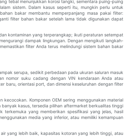
ng tebal menunjukkan korosi tangki, sementara puing-puing
m sistem. Dalam kasus seperti itu, mungkin perlu untuk
s bahan bakar membantu memperpanjang masa pakai filter:
ti filter bahan bakar setelah lama tidak digunakan dapat
dan kontaminan yang terperangkap; ikuti peraturan setempat
g mengurangi dampak lingkungan. Dengan mengikuti langkah-
memastikan filter Anda terus melindungi sistem bahan bakar
 tampak serupa, sedikit perbedaan pada ukuran saluran masuk
cokkan nomor suku cadang dengan VIN kendaraan Anda atau
r baru, orientasi port, dan dimensi keseluruhan dengan filter
inan kecocokan. Komponen OEM sering menggunakan material
banyak kasus, tersedia pilihan aftermarket berkualitas tinggi
 terkemuka yang memberikan spesifikasi yang jelas, hasil
, menggunakan media yang inferior, atau memiliki kemampuan
ir yang lebih baik, kapasitas kotoran yang lebih tinggi, atau