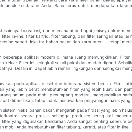
ik untuk kendaraan Anda. Baca terus untuk mendapatkan keperc
desainnya bervariasi, dan memahami berbagai jenisnya akan memb
lter in-line, filter kartrid, filter tabung, dan filter saringan atau
ting seperti injektor bahan bakar dan karburator — tetapi mer
 beberapa aplikasi modern di mana ruang memungkinkan. Filter i
 keluar. Filter ini seringkali sekali pakai dan mudah diganti. Sebal
mpatnya. Desain ini dapat lebih ramah lingkungan dan seringkali 
nakan pada aplikasi diesel dan beberapa sistem bensin. Filter ini
ran yang lebih berat membutuhkan filter yang lebih kuat, dan pem
yang kurang umum pada mobil penumpang modern, mengandalkan sar
an dapat dibersihkan, tetapi tidak menawarkan penyaringan halus yan
tem injeksi bahan bakar, mengarah pada filtrasi yang lebih halus d
rkontrol secara presisi, sehingga produsen sering kali menentu
 filter yang digunakan kendaraan Anda sangat penting sebelum be
obil Anda membutuhkan filter tabung, kartrid, atau filter in-line.