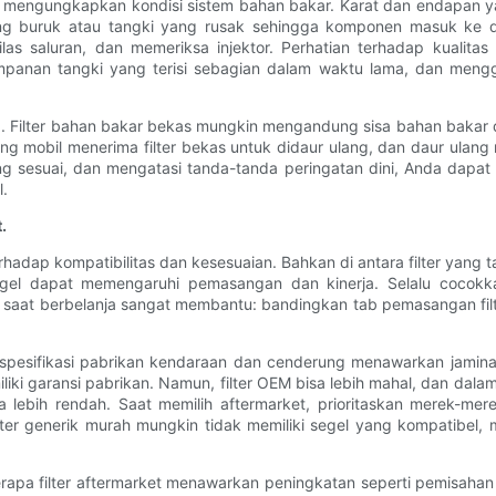
t mengungkapkan kondisi sistem bahan bakar. Karat dan endapan ya
 buruk atau tangki yang rusak sehingga komponen masuk ke dala
as saluran, dan memeriksa injektor. Perhatian terhadap kualita
panan tangki yang terisi sebagian dalam waktu lama, dan menggan
ng. Filter bahan bakar bekas mungkin mengandung sisa bahan bakar 
g mobil menerima filter bekas untuk didaur ulang, dan daur ulan
 sesuai, dan mengatasi tanda-tanda peringatan dini, Anda dapat 
.
.
rhadap kompatibilitas dan kesesuaian. Bahkan di antara filter yang
ain segel dapat memengaruhi pemasangan dan kinerja. Selalu co
l saat berbelanja sangat membantu: bandingkan tab pemasangan filte
uai spesifikasi pabrikan kendaraan dan cenderung menawarkan jam
i garansi pabrikan. Namun, filter OEM bisa lebih mahal, dan dalam 
ebih rendah. Saat memilih aftermarket, prioritaskan merek-merek
lter generik murah mungkin tidak memiliki segel yang kompatibel
rapa filter aftermarket menawarkan peningkatan seperti pemisahan a