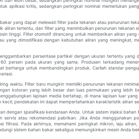
ron dan lebih besar, sedangkan peringkat nominal mungkin menang
 untuk aplikasi kritis, sedangkan peringkat nominal memerlukan p
 bakar yang dapat melewati filter pada tekanan atau penurunan teka
ik aliran tertentu, dan filter yang menimbulkan penurunan tekanan
n tinggi. Filter otomotif dirancang untuk memberikan aliran yan
u yang dimodifikasi dengan kebutuhan aliran yang meningkat, memi
 menggambarkan persentase partikel dengan ukuran tertentu yang di
an 60 persen pada ukuran yang sama. Produsen terkadang menerbit
at berharga untuk membandingkan produk. Carilah standar pengujia
ariasi.
iring waktu. Filter baru mungkin memiliki penurunan tekanan minim
ungan kotoran yang lebih besar dan luas permukaan yang lebih
 menggabungkan lapisan media bertahap, di mana lapisan luar yang
 kecil; pendekatan ini dapat mempertahankan karakteristik aliran se
iran dengan spesifikasi kendaraan Anda. Untuk sistem injeksi bahan 
 servis atau rekomendasi pabrikan. Jika Anda menggunakan pompa a
 filtrasi. Pada akhirnya, memahami peringkat mikron, laju alira
lindungi sistem bahan bakar sekaligus memungkinkan mesin Anda bek