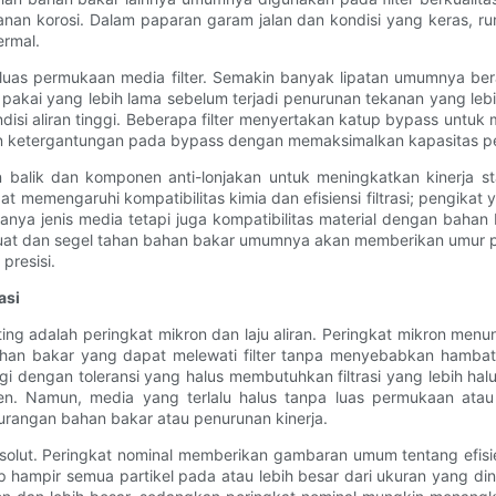
an korosi. Dalam paparan garam jalan dan kondisi yang keras, rum
ermal.
an luas permukaan media filter. Semakin banyak lipatan umumnya 
kai yang lebih lama sebelum terjadi penurunan tekanan yang lebih 
si aliran tinggi. Beberapa filter menyertakan katup bypass untuk 
kan ketergantungan pada bypass dengan memaksimalkan kapasitas p
alik dan komponen anti-lonjakan untuk meningkatkan kinerja st
memengaruhi kompatibilitas kimia dan efisiensi filtrasi; pengikat 
hanya jenis media tetapi juga kompatibilitas material dengan bahan
 kuat dan segel tahan bahan bakar umumnya akan memberikan umur p
presisi.
asi
nting adalah peringkat mikron dan laju aliran. Peringkat mikron men
ahan bakar yang dapat melewati filter tanpa menyebabkan hambata
i dengan toleransi yang halus membutuhkan filtrasi yang lebih hal
ten. Namun, media yang terlalu halus tanpa luas permukaan atau
angan bahan bakar atau penurunan kinerja.
bsolut. Peringkat nominal memberikan gambaran umum tentang efisi
ampir semua partikel pada atau lebih besar dari ukuran yang dinyat