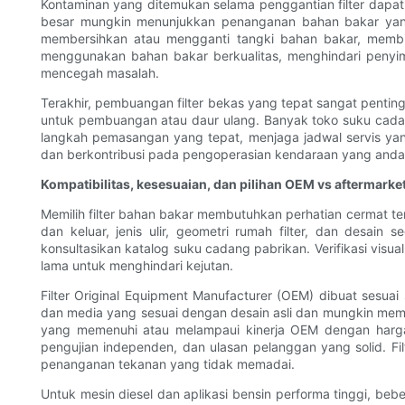
Kontaminan yang ditemukan selama penggantian filter dapa
besar mungkin menunjukkan penanganan bahan bakar yang
membersihkan atau mengganti tangki bahan bakar, membil
menggunakan bahan bakar berkualitas, menghindari penyim
mencegah masalah.
Terakhir, pembuangan filter bekas yang tepat sangat penti
untuk pembuangan atau daur ulang. Banyak toko suku cadan
langkah pemasangan yang tepat, menjaga jadwal servis yang
dan berkontribusi pada pengoperasian kendaraan yang andal
Kompatibilitas, kesesuaian, dan pilihan OEM vs aftermarket
Memilih filter bahan bakar membutuhkan perhatian cermat te
dan keluar, jenis ulir, geometri rumah filter, dan des
konsultasikan katalog suku cadang pabrikan. Verifikasi visua
lama untuk menghindari kejutan.
Filter Original Equipment Manufacturer (OEM) dibuat ses
dan media yang sesuai dengan desain asli dan mungkin memilik
yang memenuhi atau melampaui kinerja OEM dengan harga l
pengujian independen, dan ulasan pelanggan yang solid. Fi
penanganan tekanan yang tidak memadai.
Untuk mesin diesel dan aplikasi bensin performa tinggi, bebe