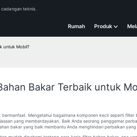
n cadangan teknis.
Rumah
Produk
Mel
k untuk Mobil?
Bahan Bakar Terbaik untuk Mo
at bermanfaat. Mengetahui bagaimana komponen kecil seperti filte
ebiasaan yang memberdayakan. Baik Anda seorang penggemar perbaik
r bahan bakar yang baik membantu Anda menghindari perbaikan yang
an mudah dipahami tentang cara kerja filter bahan bakar, apa yang