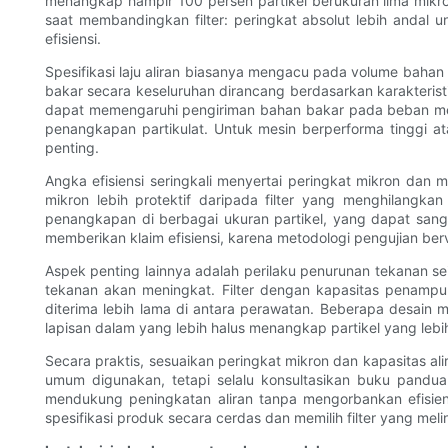
menangkap hampir 100 persen partikel berukuran lima mik
saat membandingkan filter: peringkat absolut lebih andal
efisiensi.
Spesifikasi laju aliran biasanya mengacu pada volume bahan
bakar secara keseluruhan dirancang berdasarkan karakterist
dapat memengaruhi pengiriman bahan bakar pada beban mesi
penangkapan partikulat. Untuk mesin berperforma tinggi ata
penting.
Angka efisiensi seringkali menyertai peringkat mikron dan
mikron lebih protektif daripada filter yang menghilangk
penangkapan di berbagai ukuran partikel, yang dapat sang
memberikan klaim efisiensi, karena metodologi pengujian berv
Aspek penting lainnya adalah perilaku penurunan tekanan se
tekanan akan meningkat. Filter dengan kapasitas penamp
diterima lebih lama di antara perawatan. Beberapa desain
lapisan dalam yang lebih halus menangkap partikel yang lebih
Secara praktis, sesuaikan peringkat mikron dan kapasitas al
umum digunakan, tetapi selalu konsultasikan buku panduan
mendukung peningkatan aliran tanpa mengorbankan efisiensi
spesifikasi produk secara cerdas dan memilih filter yang me