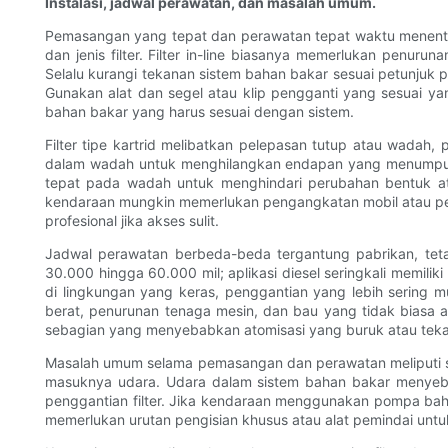
Instalasi, jadwal perawatan, dan masalah umum.
Pemasangan yang tepat dan perawatan tepat waktu menentuk
dan jenis filter. Filter in-line biasanya memerlukan penu
Selalu kurangi tekanan sistem bahan bakar sesuai petunjuk pa
Gunakan alat dan segel atau klip pengganti yang sesuai yan
bahan bakar yang harus sesuai dengan sistem.
Filter tipe kartrid melibatkan pelepasan tutup atau wada
dalam wadah untuk menghilangkan endapan yang menumpuk. P
tepat pada wadah untuk menghindari perubahan bentuk ata
kendaraan mungkin memerlukan pengangkatan mobil atau pele
profesional jika akses sulit.
Jadwal perawatan berbeda-beda tergantung pabrikan, tet
30.000 hingga 60.000 mil; aplikasi diesel seringkali memil
di lingkungan yang keras, penggantian yang lebih sering mu
berat, penurunan tenaga mesin, dan bau yang tidak biasa a
sebagian yang menyebabkan atomisasi yang buruk atau teka
Masalah umum selama pemasangan dan perawatan meliputi sel
masuknya udara. Udara dalam sistem bahan bakar menyebab
penggantian filter. Jika kendaraan menggunakan pompa bah
memerlukan urutan pengisian khusus atau alat pemindai untu