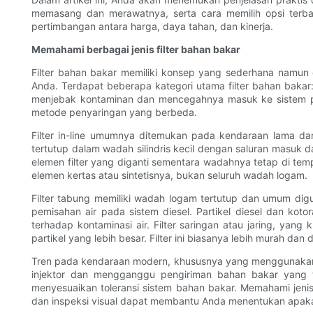
memasang dan merawatnya, serta cara memilih opsi terba
pertimbangan antara harga, daya tahan, dan kinerja.
Memahami berbagai jenis filter bahan bakar
Filter bahan bakar memiliki konsep yang sederhana namun 
Anda. Terdapat beberapa kategori utama filter bahan bakar: fi
menjebak kontaminan dan mencegahnya masuk ke sistem pen
metode penyaringan yang berbeda.
Filter in-line umumnya ditemukan pada kendaraan lama dan
tertutup dalam wadah silindris kecil dengan saluran masuk dan
elemen filter yang diganti sementara wadahnya tetap di te
elemen kertas atau sintetisnya, bukan seluruh wadah logam.
Filter tabung memiliki wadah logam tertutup dan umum digu
pemisahan air pada sistem diesel. Partikel diesel dan koto
terhadap kontaminasi air. Filter saringan atau jaring, 
partikel yang lebih besar. Filter ini biasanya lebih murah d
Tren pada kendaraan modern, khususnya yang menggunakan sis
injektor dan mengganggu pengiriman bahan bakar yang te
menyesuaikan toleransi sistem bahan bakar. Memahami jenis
dan inspeksi visual dapat membantu Anda menentukan apakah m