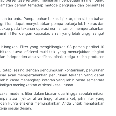
kap persentase tertentu. Memahami perbedaan ini membantu
engamatan cermat terhadap metode pengujian dan persentase
nan tertentu. Pompa bahan bakar, injektor, dan sistem bahan
 signifikan dapat menyebabkan pompa bekerja lebih keras dan
g cukup pada tekanan operasi normal sambil mempertahankan
lih filter dengan kapasitas aliran yang lebih tinggi sangat
hilangkan. Filter yang menghilangkan 98 persen partikel 10
kan kurva efisiensi multi-titik yang menunjukkan tingkat
n independen atau verifikasi pihak ketiga ketika produsen
al, tetapi seiring dengan pengumpulan kontaminan, penurunan
 besar akan mempertahankan penurunan tekanan yang dapat
 lebih kasar menangkap kotoran yang lebih besar sementara
kaligus meningkatkan efisiensi keseluruhan.
bakar modern, filter dalam kisaran dua hingga sepuluh mikron
tau injektor aliran tinggi aftermarket, pilih filter yang
n, dan kurva efisiensi memungkinkan Anda untuk menafsirkan
erja sesuai desain.