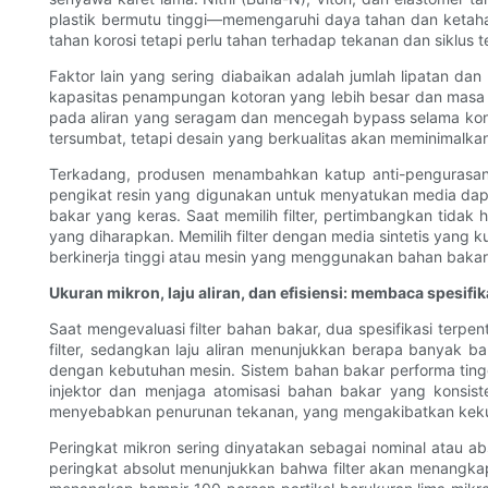
plastik bermutu tinggi—memengaruhi daya tahan dan ketahan
tahan korosi tetapi perlu tahan terhadap tekanan dan siklus t
Faktor lain yang sering diabaikan adalah jumlah lipatan d
kapasitas penampungan kotoran yang lebih besar dan masa pa
pada aliran yang seragam dan mencegah bypass selama kondi
tersumbat, tetapi desain yang berkualitas akan meminimal
Terkadang, produsen menambahkan katup anti-pengurasan b
pengikat resin yang digunakan untuk menyatukan media dapat 
bakar yang keras. Saat memilih filter, pertimbangkan tidak 
yang diharapkan. Memilih filter dengan media sintetis yang
berkinerja tinggi atau mesin yang menggunakan bahan bakar 
Ukuran mikron, laju aliran, dan efisiensi: membaca spesifik
Saat mengevaluasi filter bahan bakar, dua spesifikasi terpe
filter, sedangkan laju aliran menunjukkan berapa banyak b
dengan kebutuhan mesin. Sistem bahan bakar performa tingg
injektor dan menjaga atomisasi bahan bakar yang konsis
menyebabkan penurunan tekanan, yang mengakibatkan kekur
Peringkat mikron sering dinyatakan sebagai nominal atau a
peringkat absolut menunjukkan bahwa filter akan menangkap h