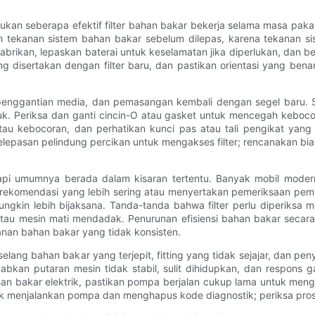
an seberapa efektif filter bahan bakar bekerja selama masa paka
runan tekanan sistem bahan bakar sebelum dilepas, karena tekanan 
brikan, lepaskan baterai untuk keselamatan jika diperlukan, dan bek
g disertakan dengan filter baru, dan pastikan orientasi yang benar
h, penggantian media, dan pemasangan kembali dengan segel baru. 
eriksa dan ganti cincin-O atau gasket untuk mencegah kebocoran
u kebocoran, dan perhatikan kunci pas atau tali pengikat yang
pasan pelindung percikan untuk mengakses filter; rencanakan bia
api umumnya berada dalam kisaran tertentu. Banyak mobil modern
iki rekomendasi yang lebih sering atau menyertakan pemeriksaan pem
ngkin lebih bijaksana. Tanda-tanda bahwa filter perlu diperiksa 
tau mesin mati mendadak. Penurunan efisiensi bahan bakar secara
nan bahan bakar yang tidak konsisten.
ang bahan bakar yang terjepit, fitting yang tidak sejajar, dan p
kan putaran mesin tidak stabil, sulit dihidupkan, dan respons g
an bakar elektrik, pastikan pompa berjalan cukup lama untuk meng
k menjalankan pompa dan menghapus kode diagnostik; periksa prose