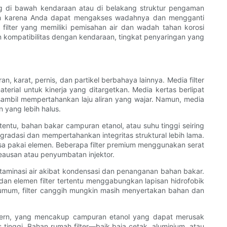
asang di bawah kendaraan atau di belakang struktur pengaman
rumah karena Anda dapat mengakses wadahnya dan mengganti
filter yang memiliki pemisahan air dan wadah tahan korosi
 kompatibilitas dengan kendaraan, tingkat penyaringan yang
, karat, pernis, dan partikel berbahaya lainnya. Media filter
terial untuk kinerja yang ditargetkan. Media kertas berlipat
sambil mempertahankan laju aliran yang wajar. Namun, media
yang lebih halus.
rtentu, bahan bakar campuran etanol, atau suhu tinggi seiring
egradasi dan mempertahankan integritas struktural lebih lama.
asa pakai elemen. Beberapa filter premium menggunakan serat
eausan atau penyumbatan injektor.
ontaminasi air akibat kondensasi dan penanganan bahan bakar.
dan elemen filter tertentu menggabungkan lapisan hidrofobik
mum, filter canggih mungkin masih menyertakan bahan dan
modern, yang mencakup campuran etanol yang dapat merusak
 tinggi. Bahan rumah filter—baik baja cetak, aluminium, atau