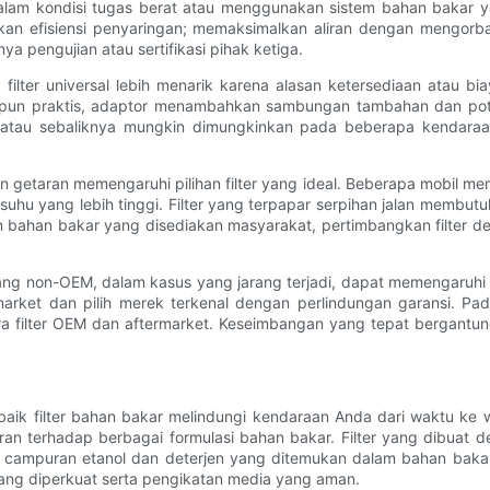
alam kondisi tugas berat atau menggunakan sistem bahan bakar yang
kan efisiensi penyaringan; memaksimalkan aliran dengan mengor
nya pengujian atau sertifikasi pihak ketiga.
lter universal lebih menarik karena alasan ketersediaan atau biay
kipun praktis, adaptor menambahkan sambungan tambahan dan pote
rid atau sebaliknya mungkin dimungkinkan pada beberapa kendaraan
 getaran memengaruhi pilihan filter yang ideal. Beberapa mobil mem
suhu yang lebih tinggi. Filter yang terpapar serpihan jalan memb
 bahan bakar yang disediakan masyarakat, pertimbangkan filter d
g non-OEM, dalam kasus yang jarang terjadi, dapat memengaruhi cak
arket dan pilih merek terkenal dengan perlindungan garansi. Pa
tara filter OEM dan aftermarket. Keseimbangan yang tepat bergan
.
ik filter bahan bakar melindungi kendaraan Anda dari waktu ke w
an terhadap berbagai formulasi bahan bakar. Filter yang dibuat 
 campuran etanol dan deterjen yang ditemukan dalam bahan bakar m
 yang diperkuat serta pengikatan media yang aman.