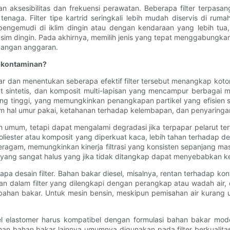
ngan aksesibilitas dan frekuensi perawatan. Beberapa filter terp
naga. Filter tipe kartrid seringkali lebih mudah diservis di 
ngemudi di iklim dingin atau dengan kendaraan yang lebih tua, 
m dingin. Pada akhirnya, memilih jenis yang tepat menggabungkan
mbangan anggaran.
p kontaminan?
ar dan menentukan seberapa efektif filter tersebut menangkap kotoran
at sintetis, dan komposit multi-lapisan yang mencampur berbagai ma
ng tinggi, yang memungkinkan penangkapan partikel yang efisien 
 hal umur pakai, ketahanan terhadap kelembapan, dan penyaringan 
juan umum, tetapi dapat mengalami degradasi jika terpapar pelarut te
 poliester atau komposit yang diperkuat kaca, lebih tahan terhadap d
seragam, memungkinkan kinerja filtrasi yang konsisten sepanjang m
l yang sangat halus yang jika tidak ditangkap dapat menyebabkan k
apa desain filter. Bahan bakar diesel, misalnya, rentan terhadap k
kan dalam filter yang dilengkapi dengan perangkap atau wadah air, 
han bakar. Untuk mesin bensin, meskipun pemisahan air kurang u
egel elastomer harus kompatibel dengan formulasi bahan bakar 
ahan bahan bakar lainnya umumnya digunakan pada filter berkualitas