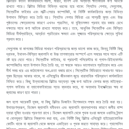
ফিল্টারটি কতটা কার্যকরভাবে ময়লা, মরিচা, বার্নিশ এবং অন্যান্য ক্ষতিকারক কণা আটকে
রাখতে পারে। ফিল্টার মিডিয়া বিভিন্ন ধরনের হয়ে থাকে: প্লিটেড পেপার, সেলুলোজ,
সিন্থেটিক ফাইবার এবং মাল্টি-লেয়ার কম্পোজিট, যা নির্দিষ্ট কার্যকারিতার জন্য বিভিন্ন
উপাদান মিশ্রিত করে তৈরি হয়। প্লিটেড পেপার মিডিয়া এর সাশ্রয়ী মূল্য এবং উচ্চ
পৃষ্ঠতলের ক্ষেত্রফলের কারণে এখনও প্রচলিত, যা যুক্তিসঙ্গত প্রবাহ হার বজায় রেখে
দক্ষতার সাথে কণা আটকে রাখতে সাহায্য করে। তবে, আধুনিক সিন্থেটিক এবং মিশ্রিত
মিডিয়া দীর্ঘস্থায়িত্ব, আর্দ্রতা প্রতিরোধ ক্ষমতা এবং সূক্ষ্মতর পরিস্রাবণের ক্ষেত্রে সুবিধা
প্রদান করে।
সেলুলোজ বা কাগজের মিডিয়া সাধারণ পরিস্রাবণের জন্য ভালো কাজ করে, কিন্তু নির্দিষ্ট কিছু
দ্রাবক, ইথানল-মিশ্রিত জ্বালানি বা উচ্চ তাপমাত্রার সংস্পর্শে এলে সময়ের সাথে সাথে এটি
নষ্ট হয়ে যেতে পারে। সিন্থেটিক ফাইবার, যা প্রায়শই পলিয়েস্টার বা গ্লাস-রিইনফোর্সড
কম্পোজিটের মতো উপাদান দিয়ে তৈরি হয়, তা ক্ষয়কে আরও ভালোভাবে প্রতিরোধ করে এবং
দীর্ঘ সময় ধরে এর কাঠামোগত অখণ্ডতা বজায় রাখে। সিন্থেটিক মিডিয়াতে সাধারণত আরও
সুষম ছিদ্রের আকার থাকে, যা এলিমেন্টের জীবনকাল জুড়ে ধারাবাহিক পরিস্রাবণ কার্যকারিতা
নিশ্চিত করে। কিছু উন্নতমানের ফিল্টার অত্যন্ত সূক্ষ্ম কণা আটকে ফেলার জন্য মাইক্রো-
গ্লাস ফাইবার বা ন্যানোফাইবারের স্তর ব্যবহার করে, যা অন্যথায় ইনজেক্টরের ক্ষয় বা
জ্যামের কারণ হতে পারত।
জল হলো আরেকটি দূষক, যা কিছু ফিল্টার ডিজাইন বিশেষভাবে লক্ষ্য করে তৈরি করা হয়।
উদাহরণস্বরূপ, ডিজেল জ্বালানি ঘনীভবন এবং জ্বালানি ব্যবস্থাপনার কারণে জলীয় বাষ্প
দ্বারা দূষিত হওয়ার প্রবণতা রাখে। ডিজেল জ্বালানি থেকে পৃথক হওয়া জলকে ওয়াটার ট্র্যাপ
বা বোলযুক্ত ফিল্টারে নিষ্কাশন করা যায়, এবং নির্দিষ্ট কিছু ফিল্টার এলিমেন্টে হাইড্রোফোবিক
কোটিং থাকে যা জ্বালানি থেকে জলকে একত্রিত ও পৃথক করতে সাহায্য করে। গ্যাসোলিন