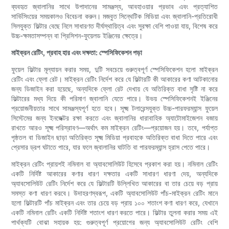
ব্যবহৃত জ্বালানির সাথে উপাদানের সামঞ্জস্য, আবহাওয়ার প্রভাব এবং প্রত্যাশিত
সার্ভিসিংয়ের সময়কালও বিবেচনা করুন। মজবুত সিন্থেটিক মিডিয়া এবং জ্বালানি-প্রতিরোধী
সিলযুক্ত ফিল্টার বেছে নিলে সাধারণত দীর্ঘস্থায়িত্ব এবং সুরক্ষা বেশি পাওয়া যায়, বিশেষ করে
উচ্চ-ক্ষমতাসম্পন্ন বা প্রিসিশন-ফুয়েলড ইঞ্জিনের ক্ষেত্রে।
মাইক্রন রেটিং, প্রবাহ হার এবং দক্ষতা: স্পেসিফিকেশন পড়া
ফুয়েল ফিল্টার মূল্যায়ন করার সময়, দুটি সবচেয়ে গুরুত্বপূর্ণ স্পেসিফিকেশন হলো মাইক্রন
রেটিং এবং ফ্লো রেট। মাইক্রন রেটিং নির্দেশ করে যে ফিল্টারটি কী আকারের কণা আটকানোর
জন্য ডিজাইন করা হয়েছে, অন্যদিকে ফ্লো রেট দেখায় যে অতিরিক্ত বাধা সৃষ্টি না করে
ফিল্টারের মধ্য দিয়ে কী পরিমাণ জ্বালানি যেতে পারে। উভয় স্পেসিফিকেশনই ইঞ্জিনের
প্রয়োজনীয়তার সাথে সামঞ্জস্যপূর্ণ হতে হবে। সূক্ষ্ম টলারেন্সযুক্ত উচ্চ-পারফরম্যান্স ফুয়েল
সিস্টেমের জন্য ইনজেক্টর রক্ষা করতে এবং জ্বালানির ধারাবাহিক অ্যাটোমাইজেশন বজায়
রাখতে আরও সূক্ষ্ম পরিস্রাবণ—অর্থাৎ কম মাইক্রন রেটিং—প্রয়োজন হয়। তবে, পর্যাপ্ত
পৃষ্ঠতল বা ডিজাইন ছাড়া অতিরিক্ত সূক্ষ্ম মিডিয়া প্রবাহকে অতিরিক্ত বাধা দিতে পারে এবং
প্রেসার ড্রপ ঘটাতে পারে, যার ফলে জ্বালানির ঘাটতি বা পারফরম্যান্স হ্রাস পেতে পারে।
মাইক্রন রেটিং প্রায়শই নমিনাল বা অ্যাবসোলিউট হিসেবে প্রকাশ করা হয়। নমিনাল রেটিং
একটি নির্দিষ্ট আকারের কণার ধারণ দক্ষতার একটি সাধারণ ধারণা দেয়, অন্যদিকে
অ্যাবসোলিউট রেটিং নির্দেশ করে যে ফিল্টারটি উল্লিখিত আকারের বা তার চেয়ে বড় প্রায়
সমস্ত কণা ধারণ করবে। উদাহরণস্বরূপ, একটি অ্যাবসোলিউট পাঁচ-মাইক্রন রেটিং মানে
হলো ফিল্টারটি পাঁচ মাইক্রন এবং তার চেয়ে বড় প্রায় ১০০ শতাংশ কণা ধারণ করে, যেখানে
একটি নমিনাল রেটিং একটি নির্দিষ্ট শতাংশ ধারণ করতে পারে। ফিল্টার তুলনা করার সময় এই
পার্থক্যটি বোঝা সহায়ক হয়: গুরুত্বপূর্ণ প্রয়োগের জন্য অ্যাবসোলিউট রেটিং বেশি