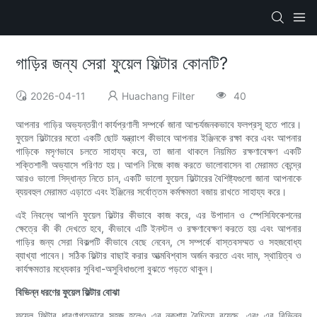
গাড়ির জন্য সেরা ফুয়েল ফিল্টার কোনটি?
2026-04-11
Huachang Filter
40
আপনার গাড়ির অভ্যন্তরীণ কার্যপ্রণালী সম্পর্কে জানা আশ্চর্যজনকভাবে ফলপ্রসূ হতে পারে।
ফুয়েল ফিল্টারের মতো একটি ছোট যন্ত্রাংশ কীভাবে আপনার ইঞ্জিনকে রক্ষা করে এবং আপনার
গাড়িকে মসৃণভাবে চলতে সাহায্য করে, তা জানা থাকলে নিয়মিত রক্ষণাবেক্ষণ একটি
শক্তিশালী অভ্যাসে পরিণত হয়। আপনি নিজে কাজ করতে ভালোবাসেন বা মেরামত কেন্দ্রে
আরও ভালো সিদ্ধান্ত নিতে চান, একটি ভালো ফুয়েল ফিল্টারের বৈশিষ্ট্যগুলো জানা আপনাকে
ব্যয়বহুল মেরামত এড়াতে এবং ইঞ্জিনের সর্বোত্তম কর্মক্ষমতা বজায় রাখতে সাহায্য করে।
এই নিবন্ধে আপনি ফুয়েল ফিল্টার কীভাবে কাজ করে, এর উপাদান ও স্পেসিফিকেশনের
ক্ষেত্রে কী কী দেখতে হবে, কীভাবে এটি ইনস্টল ও রক্ষণাবেক্ষণ করতে হয় এবং আপনার
গাড়ির জন্য সেরা বিকল্পটি কীভাবে বেছে নেবেন, সে সম্পর্কে বাস্তবসম্মত ও সহজবোধ্য
ব্যাখ্যা পাবেন। সঠিক ফিল্টার বাছাই করার আত্মবিশ্বাস অর্জন করতে এবং দাম, স্থায়িত্ব ও
কার্যক্ষমতার মধ্যেকার সুবিধা-অসুবিধাগুলো বুঝতে পড়তে থাকুন।
বিভিন্ন ধরণের ফুয়েল ফিল্টার বোঝা
ফুয়েল ফিল্টার ধারণাগতভাবে সহজ হলেও এর নকশায় বৈচিত্র্য রয়েছে, এবং এর বিভিন্ন