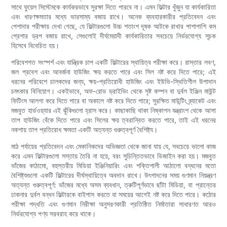
সাথে ফুয়েল সিস্টেমকে কার্যকরভাবে সুরক্ষা দিতে পারবে না। এমন ফিল্টার খুঁজুন যা কার্যকারিতা
এবং ধারণক্ষমতার মধ্যে ভারসাম্য বজায় রাখে। অনেক ব্যবহারকারীর প্রতিবেদন এবং
পেশাদার পরীক্ষায় দেখা গেছে, যে ফিল্টারগুলো উচ্চ শতাংশ দূষক আটকে রাখার পাশাপাশি কম
প্রেশার ড্রপ বজায় রাখে, সেগুলোই দীর্ঘমেয়াদী কার্যকারিতার সবচেয়ে নির্ভরযোগ্য সূচক
হিসেবে বিবেচিত হয়।
পরিবেশগত সংস্পর্শ এবং যান্ত্রিক চাপ একটি ফিল্টারের স্থায়িত্ব পরীক্ষা করে। রাস্তার লবণ,
জল প্রবেশ এবং আবর্জনা হাউজিং ক্ষয় করতে পারে এবং সিল নষ্ট করে দিতে পারে; এই
ধরনের পরিবেশে চালকদের জন্য, ক্ষয়-প্রতিরোধী হাউজিং এবং ইউভি-স্থিতিশীল উপাদান
চমৎকার বিনিয়োগ। একইভাবে, অফ-রোড ড্রাইভিং থেকে সৃষ্ট কম্পন বা দুর্বল ইঞ্জিন মাউন্ট
ফিটিংস আলগা করে দিতে পারে বা অকালে নষ্ট করে দিতে পারে; সুরক্ষিত মাউন্টিং ব্র্যাকেট এবং
মজবুত হার্ডওয়্যার এই ঝুঁকিগুলো হ্রাস করে। কাছাকাছি থাকা নিষ্কাশন যন্ত্রাংশ থেকে আসা
তাপ হাউজিং বেঁকে দিতে পারে এবং সিলের ক্ষয় ত্বরান্বিত করতে পারে, তাই এই ধরনের
নকশায় তাপ প্রতিরোধ ক্ষমতা একটি অত্যন্ত গুরুত্বপূর্ণ বৈশিষ্ট্য।
মাঠ পর্যায়ের প্রতিবেদন এবং মেকানিকদের অভিজ্ঞতা থেকে জানা যায় যে, সবচেয়ে ভালো কাজ
করে এমন ফিল্টারগুলো সস্তায় তৈরি না হয়ে, বরং সুচিন্তিতভাবে ডিজাইন করা হয়। মজবুত
ভাঁজের কাঠামো, বহুস্তরীয় মিডিয়া ইঞ্জিনিয়ারিং এবং শক্তিশালী আঠালো বন্ধনের মতো
বৈশিষ্ট্যগুলো একটি ফিল্টারের দীর্ঘস্থায়িত্বে অবদান রাখে। উৎপাদনের সময় গুণমান নিয়ন্ত্রণ
অত্যন্ত গুরুত্বপূর্ণ: ভাঁজের মধ্যে অসম ব্যবধান, ত্রুটিপূর্ণভাবে ছাঁটা মিডিয়া, বা প্রান্তের
ঢাকনার দুর্বল বন্ধন ফিল্টারকে বাইপাস করতে বা সময়ের আগেই নষ্ট করে দিতে পারে। কঠোর
পরীক্ষা পদ্ধতি এবং গুণমান নিরীক্ষা অনুসরণকারী প্রতিষ্ঠিত নির্মাতারা সাধারণত আরও
নির্ভরযোগ্য পণ্য সরবরাহ করে থাকে।