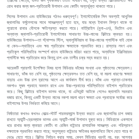
ইঞ্জিনের ক্ষেত্রে, যদিও জল পৃথকীকরণ ততটা সাধারণ নয়, তবুও উন্নত ফিল্টারগুলিতে ক্ষয়
রোধ করার জন্য জল-প্রতিরোধী উপাদান এবং কোটিং অন্তর্ভুক্ত থাকতে পারে।
সিলের উপাদান এবং হাউজিংয়ের গঠনও গুরুত্বপূর্ণ। ইলাস্টোমেরিক সিল অবশ্যই আধুনিক
জ্বালানির ফর্মুলেশনের সাথে সামঞ্জস্যপূর্ণ হতে হবে, যার মধ্যে ইথানল মিশ্রণ থাকে যা
পুরোনো রাবার যৌগকে ক্ষতিগ্রস্ত করতে পারে। নাইট্রাইল (বুনা-এন), ভিটোন এবং
অন্যান্য জ্বালানি-প্রতিরোধী ইলাস্টোমার সাধারণত উচ্চ-মানের ফিল্টারে ব্যবহৃত হয়।
হাউজিংয়ের উপাদান—তা স্ট্যাম্পড স্টিল, অ্যালুমিনিয়াম বা উচ্চ-মানের প্লাস্টিক যাই হোক
না কেন—স্থায়িত্ব এবং ক্ষয় প্রতিরোধ ক্ষমতাকে প্রভাবিত করে। রাস্তার লবণ এবং
প্রতিকূল পরিস্থিতির সংস্পর্শে ধাতব হাউজিংয়ে মরিচা ধরতে পারে, অন্যদিকে ইঞ্জিনিয়ারড
প্লাস্টিক ক্ষয় প্রতিরোধ করে কিন্তু চাপ এবং তাপীয় চক্র সহ্য করতে হয়।
আরেকটি প্রায়শই উপেক্ষিত বিষয় হলো মিডিয়ার ভাঁজের সংখ্যা এবং পৃষ্ঠতলের ক্ষেত্রফল।
সাধারণত, ভাঁজ যত বেশি হয়, পৃষ্ঠতলের ক্ষেত্রফলও তত বেশি হয়, যা ময়লা ধারণের ক্ষমতা
বাড়ায় এবং উচ্চ চাপ হ্রাসের আগে এর কার্যকাল দীর্ঘ করে। ভাঁজ এবং প্রান্ত-ঢাকনার
নকশাও সুষম প্রবাহে অবদান রাখে এবং উচ্চ-প্রবাহের পরিস্থিতিতে বাইপাস প্রতিরোধ
করে। কিছু ফিল্টারে বাইপাস ভালভ থাকে, যা এলিমেন্ট আটকে গেলেও জ্বালানি সরবরাহ
বজায় রাখে, কিন্তু একটি উন্নত মানের নকশা ময়লা ধারণ ক্ষমতা এবং প্রবাহকে সর্বোচ্চ করে
বাইপাসের উপর নির্ভরতা কমিয়ে আনে।
নির্মাতারা কখনও কখনও কোল্ড-স্টার্ট পারফরম্যান্স উন্নত করতে এবং জ্বালানির চাপ বজায়
রাখতে অ্যান্টি-ড্রেনব্যাক ভালভ এবং অ্যান্টি-সার্জ উপাদান যুক্ত করে। মিডিয়াকে একসাথে
ধরে রাখার জন্য ব্যবহৃত কোটিং বা রেজিন বাইন্ডার রাসায়নিক সামঞ্জস্য এবং পরিস্রাবণ
দক্ষতাকে প্রভাবিত করতে পারে; অনুপযুক্ত বাইন্ডার ক্ষতিকর জ্বালানিতে মিশে যেতে পারে বা
ভেঙে যেতে পারে। ফিল্টার নির্বাচন করার সময়, কেবল মিডিয়ার ধরনই নয়, বরং আপনার