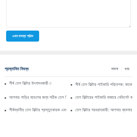
এখন তদন্ত পাঠান
প্রস্তাবিত নিবন্ধ
মামলা
খবর
শীর্ষ তেল ফিল্টার উৎপাদনকারী কোম্পানি: একটি বিস্তৃত সারসংক্ষেপ
শীর্ষ তেল ফিল্টার পাইকারি পরিবেশক: কাকে ব
আপনার গাড়ির মডেলের জন্য সঠিক তেল ফিল্টার নির্বাচন করা: মূল বিবেচ্য বিষয়গুলি
তেল ফিল্টারের পাইকারি বাজারে নেভিগেট কর
শীর্ষস্থানীয় তেল ফিল্টার প্রস্তুতকারক এবং তাদের উদ্ভাবনের উপর স্পটলাইট
তেল ফিল্টার সরবরাহকারী: আপনার ব্যবসার জন্