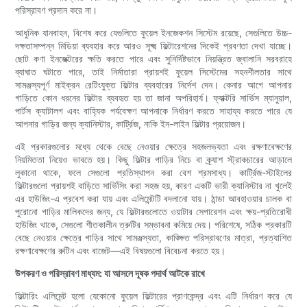
পরিস্রাবণ প্রদান করে না।
আধুনিক যানবাহন, বিশেষ করে যেগুলিতে ফুয়েল ইনজেকশন সিস্টেম রয়েছে, সেগুলিতে উচ্চ-
দক্ষতাসম্পন্ন মিডিয়া ব্যবহার করে আরও সূক্ষ্ম ফিল্টারেশনের দিকেই প্রবণতা দেখা যাচ্ছে।
ছোট কণা ইনজেক্টরের ক্ষতি করতে পারে এবং সুনির্দিষ্টভাবে নিয়ন্ত্রিত জ্বালানি সরবরাহে
ব্যাঘাত ঘটাতে পারে, তাই নির্মাতারা প্রায়শই ফুয়েল সিস্টেমের সহনশীলতার সাথে
সামঞ্জস্যপূর্ণ মাইক্রন রেটিংযুক্ত ফিল্টার ব্যবহারের নির্দেশ দেন। কেনার আগে আপনার
গাড়িতে কোন ধরনের ফিল্টার ব্যবহৃত হয় তা জানা অপরিহার্য। ফ্যাক্টরি সার্ভিস ম্যানুয়াল,
পার্টস ক্যাটালগ এবং বাহ্যিক পর্যবেক্ষণ আপনাকে নির্ধারণ করতে সাহায্য করতে পারে যে
আপনার গাড়ির জন্য ক্যানিস্টার, কার্ট্রিজ, নাকি ইন-লাইন ফিল্টার প্রয়োজন।
এই প্রকারগুলোর মধ্যে থেকে বেছে নেওয়ার ক্ষেত্রে সহজলভ্যতা এবং রক্ষণাবেক্ষণের
নিয়মিততা নিয়েও ভাবতে হয়। কিছু ফিল্টার গাড়ির নিচে বা ক্র্যাশ স্ট্রাকচারের আড়ালে
লুকানো থাকে, ফলে সেগুলো প্রতিস্থাপন করা বেশ শ্রমসাধ্য। কার্ট্রিজ-স্টাইলের
ফিল্টারগুলো প্রায়শই বাড়িতে সার্ভিসিং করা সহজ হয়, কারণ একটি ভারী ক্যানিস্টার না খুলেই
এর হাউজিং-এ প্রবেশ করা যায় এবং এলিমেন্টটি বদলানো যায়। ঠান্ডা আবহাওয়ার চালক বা
পুরোনো গাড়ির মালিকদের জন্য, যে ফিল্টারগুলোতে ওয়াটার সেপারেশন এবং ক্ষয়-প্রতিরোধী
হাউজিং থাকে, সেগুলো শীতকালীন ত্রুটির সম্ভাবনা কমিয়ে দেয়। পরিশেষে, সঠিক প্রকারটি
বেছে নেওয়ার ক্ষেত্রে গাড়ির সাথে সামঞ্জস্যতা, কাঙ্ক্ষিত পরিস্রাবণের মাত্রা, প্রত্যাশিত
রক্ষণাবেক্ষণের রুটিন এবং বাজেট—এই বিষয়গুলো বিবেচনা করতে হয়।
উপকরণ ও পরিস্রাবণ মাধ্যম: যা আসলে দূষক পদার্থ আটকে রাখে
ফিল্টারিং এলিমেন্ট হলো যেকোনো ফুয়েল ফিল্টারের প্রাণকেন্দ্র এবং এটি নির্ধারণ করে যে