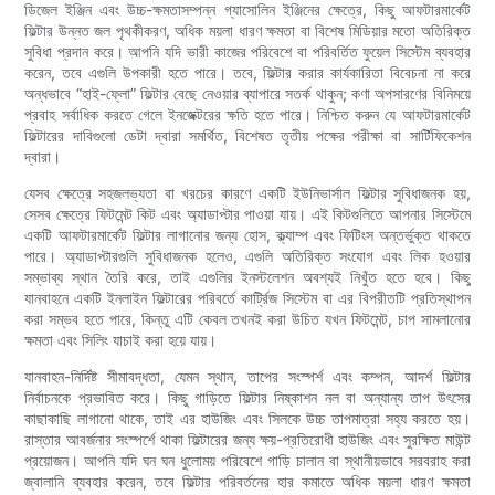
ডিজেল ইঞ্জিন এবং উচ্চ-ক্ষমতাসম্পন্ন গ্যাসোলিন ইঞ্জিনের ক্ষেত্রে, কিছু আফটারমার্কেট
ফিল্টার উন্নত জল পৃথকীকরণ, অধিক ময়লা ধারণ ক্ষমতা বা বিশেষ মিডিয়ার মতো অতিরিক্ত
সুবিধা প্রদান করে। আপনি যদি ভারী কাজের পরিবেশে বা পরিবর্তিত ফুয়েল সিস্টেম ব্যবহার
করেন, তবে এগুলি উপকারী হতে পারে। তবে, ফিল্টার করার কার্যকারিতা বিবেচনা না করে
অন্ধভাবে “হাই-ফ্লো” ফিল্টার বেছে নেওয়ার ব্যাপারে সতর্ক থাকুন; কণা অপসারণের বিনিময়ে
প্রবাহ সর্বাধিক করতে গেলে ইনজেক্টরের ক্ষতি হতে পারে। নিশ্চিত করুন যে আফটারমার্কেট
ফিল্টারের দাবিগুলো ডেটা দ্বারা সমর্থিত, বিশেষত তৃতীয় পক্ষের পরীক্ষা বা সার্টিফিকেশন
দ্বারা।
যেসব ক্ষেত্রে সহজলভ্যতা বা খরচের কারণে একটি ইউনিভার্সাল ফিল্টার সুবিধাজনক হয়,
সেসব ক্ষেত্রে ফিটমেন্ট কিট এবং অ্যাডাপ্টার পাওয়া যায়। এই কিটগুলিতে আপনার সিস্টেমে
একটি আফটারমার্কেট ফিল্টার লাগানোর জন্য হোস, ক্ল্যাম্প এবং ফিটিংস অন্তর্ভুক্ত থাকতে
পারে। অ্যাডাপ্টারগুলি সুবিধাজনক হলেও, এগুলি অতিরিক্ত সংযোগ এবং লিক হওয়ার
সম্ভাব্য স্থান তৈরি করে, তাই এগুলির ইনস্টলেশন অবশ্যই নিখুঁত হতে হবে। কিছু
যানবাহনে একটি ইনলাইন ফিল্টারের পরিবর্তে কার্ট্রিজ সিস্টেম বা এর বিপরীতটি প্রতিস্থাপন
করা সম্ভব হতে পারে, কিন্তু এটি কেবল তখনই করা উচিত যখন ফিটমেন্ট, চাপ সামলানোর
ক্ষমতা এবং সিলিং যাচাই করা হয়ে যায়।
যানবাহন-নির্দিষ্ট সীমাবদ্ধতা, যেমন স্থান, তাপের সংস্পর্শ এবং কম্পন, আদর্শ ফিল্টার
নির্বাচনকে প্রভাবিত করে। কিছু গাড়িতে ফিল্টার নিষ্কাশন নল বা অন্যান্য তাপ উৎসের
কাছাকাছি লাগানো থাকে, তাই এর হাউজিং এবং সিলকে উচ্চ তাপমাত্রা সহ্য করতে হয়।
রাস্তার আবর্জনার সংস্পর্শে থাকা ফিল্টারের জন্য ক্ষয়-প্রতিরোধী হাউজিং এবং সুরক্ষিত মাউন্ট
প্রয়োজন। আপনি যদি ঘন ঘন ধুলোময় পরিবেশে গাড়ি চালান বা স্থানীয়ভাবে সরবরাহ করা
জ্বালানি ব্যবহার করেন, তবে ফিল্টার পরিবর্তনের হার কমাতে অধিক ময়লা ধারণ ক্ষমতা