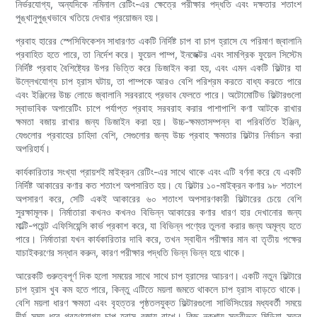
নির্ভরযোগ্য, অন্যদিকে নমিনাল রেটিং-এর ক্ষেত্রে পরীক্ষার পদ্ধতি এবং দক্ষতার শতাংশ
পুঙ্খানুপুঙ্খভাবে খতিয়ে দেখার প্রয়োজন হয়।
প্রবাহ হারের স্পেসিফিকেশন সাধারণত একটি নির্দিষ্ট চাপ বা চাপ হ্রাসে যে পরিমাণ জ্বালানি
প্রবাহিত হতে পারে, তা নির্দেশ করে। ফুয়েল পাম্প, ইনজেক্টর এবং সামগ্রিক ফুয়েল সিস্টেম
নির্দিষ্ট প্রবাহ বৈশিষ্ট্যের উপর ভিত্তি করে ডিজাইন করা হয়, এবং এমন একটি ফিল্টার যা
উল্লেখযোগ্য চাপ হ্রাস ঘটায়, তা পাম্পকে আরও বেশি পরিশ্রম করতে বাধ্য করতে পারে
এবং ইঞ্জিনের উচ্চ লোডে জ্বালানি সরবরাহে প্রভাব ফেলতে পারে। অটোমোটিভ ফিল্টারগুলো
স্বাভাবিক অপারেটিং চাপে পর্যাপ্ত প্রবাহ সরবরাহ করার পাশাপাশি কণা আটকে রাখার
ক্ষমতা বজায় রাখার জন্য ডিজাইন করা হয়। উচ্চ-ক্ষমতাসম্পন্ন বা পরিবর্তিত ইঞ্জিন,
যেগুলোর প্রবাহের চাহিদা বেশি, সেগুলোর জন্য উচ্চ প্রবাহ ক্ষমতার ফিল্টার নির্বাচন করা
অপরিহার্য।
কার্যকারিতার সংখ্যা প্রায়শই মাইক্রন রেটিং-এর সাথে থাকে এবং এটি বর্ণনা করে যে একটি
নির্দিষ্ট আকারের কণার কত শতাংশ অপসারিত হয়। যে ফিল্টার ১০-মাইক্রন কণার ৯৮ শতাংশ
অপসারণ করে, সেটি একই আকারের ৬০ শতাংশ অপসারণকারী ফিল্টারের চেয়ে বেশি
সুরক্ষামূলক। নির্মাতারা কখনও কখনও বিভিন্ন আকারের কণার ধারণ হার দেখানোর জন্য
মাল্টি-পয়েন্ট এফিসিয়েন্সি কার্ভ প্রকাশ করে, যা বিভিন্ন পণ্যের তুলনা করার জন্য অমূল্য হতে
পারে। নির্মাতারা যখন কার্যকারিতার দাবি করে, তখন স্বাধীন পরীক্ষার মান বা তৃতীয় পক্ষের
যাচাইকরণের সন্ধান করুন, কারণ পরীক্ষার পদ্ধতি ভিন্ন ভিন্ন হয়ে থাকে।
আরেকটি গুরুত্বপূর্ণ দিক হলো সময়ের সাথে সাথে চাপ হ্রাসের আচরণ। একটি নতুন ফিল্টারে
চাপ হ্রাস খুব কম হতে পারে, কিন্তু এটিতে ময়লা জমতে থাকলে চাপ হ্রাস বাড়তে থাকে।
বেশি ময়লা ধারণ ক্ষমতা এবং বৃহত্তর পৃষ্ঠতলযুক্ত ফিল্টারগুলো সার্ভিসিংয়ের মধ্যবর্তী সময়ে
দীর্ঘ সময় ধরে গ্রহণযোগ্য চাপ হ্রাস বজায় রাখে। কিছু নকশায় স্তরীভূত মিডিয়া স্তর