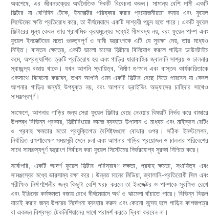
অবশেষে, এর জীবনচক্রের অর্থনৈতিক দিকটি বিবেচনা করুন। সামান্য বেশি দামী একটি
ফিল্টার যা বেশিদিন টেকে, ইনজেক্টর পরিষ্কার করার প্রয়োজনীয়তা কমায় এবং ফুয়েল
সিস্টেমের ক্ষতি প্রতিরোধ করে, তা দীর্ঘমেয়াদে একটি সাশ্রয়ী পছন্দ হতে পারে। একটি ফুয়েল
ফিল্টারের মূল্য কেবল তার প্রাথমিক ক্রয়মূল্যের মধ্যেই সীমাবদ্ধ নয়, বরং ফুয়েল পাম্প এবং
ফুয়েল ইনজেক্টরের মতো গুরুত্বপূর্ণ ও দামী যন্ত্রাংশকে এটি যে সুরক্ষা দেয়, তার মধ্যেও
নিহিত। বাস্তব ক্ষেত্রে, একটি ভালো মানের ফিল্টারে বিনিয়োগ করলে গাড়ির ডাউনটাইম
কমে, অপ্রত্যাশিত ত্রুটি প্রতিরোধ হয় এবং গাড়ির ধারাবাহিক জ্বালানি সাশ্রয় ও চালনার
স্বাচ্ছন্দ্য বজায় থাকে। যখন আপনি স্থায়িত্ব, নির্মাণ গুণমান এবং বাস্তব কার্যকারিতাকে
একসাথে বিবেচনা করবেন, তখন আপনি এমন একটি ফিল্টার বেছে নিতে পারবেন যা কেবল
আপনার গাড়ির জন্যই উপযুক্ত নয়, বরং আপনার ড্রাইভিং অভ্যাসের চাহিদার সাথেও
সামঞ্জস্যপূর্ণ।
সংক্ষেপে, আপনার গাড়ির জন্য সেরা ফুয়েল ফিল্টার বেছে নেওয়ার বিষয়টি নির্ভর করে বাজারে
উপলব্ধ বিভিন্ন প্রকার, ফিল্টারিংয়ের কাজে ব্যবহৃত উপাদান ও মাধ্যম এবং মাইক্রন রেটিং
ও প্রবাহ ক্ষমতার মতো প্রযুক্তিগত বৈশিষ্ট্যগুলো বোঝার ওপর। সঠিক ইনস্টলেশন,
নির্ধারিত রক্ষণাবেক্ষণ সময়সূচী মেনে চলা এবং আপনার গাড়ির প্রয়োজন ও চালনার পরিবেশের
সাথে সামঞ্জস্যপূর্ণ যন্ত্রাংশ নির্বাচন করা ফুয়েল সিস্টেমের নির্ভরযোগ্য সুরক্ষা নিশ্চিত করে।
সর্বোপরি, একটি আদর্শ ফুয়েল ফিল্টার পরিস্রাবণ দক্ষতা, প্রবাহ ক্ষমতা, স্থায়িত্ব এবং
সামঞ্জস্যের মধ্যে ভারসাম্য রক্ষা করে। উন্নত মানের মিডিয়া, জ্বালানি-প্রতিরোধী সিল এবং
পরীক্ষিত নির্মাণশৈলীর জন্য কিছুটা বেশি খরচ করলে তা ইনজেক্টর ও পাম্পকে সুরক্ষিত রেখে
এবং ইঞ্জিনের কর্মক্ষমতা বজায় রেখে দীর্ঘমেয়াদে অর্থ ও ঝামেলা বাঁচাতে পারে। বিভিন্ন বিকল্প
যাচাই করার জন্য উপরের নির্দেশনা ব্যবহার করুন এবং কোনো সন্দেহ হলে গাড়ির কাগজপত্র
বা একজন বিশ্বস্ত টেকনিশিয়ানের সাথে পরামর্শ করতে দ্বিধা করবেন না।