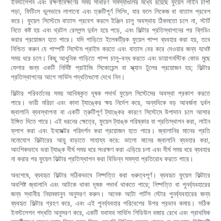
ইনস্টলেশন এবং রক্ষণাবেক্ষণের সময় সাধারণ সমস্যাগুলির মধ্যে রয়েছে ফুয়েল লাইন চাপা
পড়া, ফিটিংস ভুলভাবে লাগানো এবং ত্রুটিপূর্ণ সিলিং, যার ফলে লিকেজ বা বাতাস প্রবেশ
করে। ফুয়েল সিস্টেমে বাতাস প্রবেশ করলে ইঞ্জিন চালু অবস্থায় ঠিকমতো চলে না, স্টার্ট
নিতে কষ্ট হয় এবং থ্রটল রেসপন্স দুর্বল হয়ে পড়ে, এবং ফিল্টার প্রতিস্থাপনের পর ব্লিডিং
করার প্রয়োজন হতে পারে। যদি গাড়িতে ইলেকট্রিক ফুয়েল পাম্প ব্যবহার করা হয়, তবে
নিশ্চিত করুন যে পাম্পটি সিস্টেম প্রাইম করতে এবং বাতাস বের করে দেওয়ার জন্য যথেষ্ট
সময় ধরে চলে। কিছু আধুনিক গাড়িতে পাম্প চালু-বন্ধ করতে এবং ডায়াগনস্টিক কোড মুছে
ফেলার জন্য একটি নির্দিষ্ট প্রাইমিং সিকোয়েন্স বা স্ক্যান টুলের প্রয়োজন হয়; ফিল্টার
প্রতিস্থাপনের আগে সার্ভিস পদ্ধতিগুলো দেখে নিন।
ফিল্টার পরিবর্তনের সময় আবিষ্কৃত দূষক পদার্থ ফুয়েল সিস্টেমের অবস্থা প্রকাশ করতে
পারে। ভারী মরিচা এবং কাদা ট্যাঙ্কের ক্ষয় নির্দেশ করে, অন্যদিকে বড় আবর্জনা দুর্বল
জ্বালানি ব্যবস্থাপনা বা একটি ত্রুটিপূর্ণ ট্যাঙ্কের কারণে সিস্টেমে উপাদান চলে আসার
ইঙ্গিত দিতে পারে। এই ধরনের ক্ষেত্রে, ফুয়েল ট্যাঙ্ক পরিষ্কার বা প্রতিস্থাপন করা, লাইন
ফ্লাশ করা এবং ইনজেক্টর পরিদর্শন করা প্রয়োজন হতে পারে। জ্বালানির মানের প্রতি
মনোযোগ ফিল্টারের আয়ু বাড়াতে সাহায্য করে: ভালো মানের জ্বালানি ব্যবহার করা,
আংশিকভাবে ভরা ট্যাঙ্ক দীর্ঘ সময় ধরে সংরক্ষণ করা এড়িয়ে চলা এবং দীর্ঘ সময় ধরে ব্যবহার
না করার পর ফুয়েল ফিল্টার প্রতিস্থাপন করা বিভিন্ন সমস্যা প্রতিরোধ করতে পারে।
অবশেষে, ব্যবহৃত ফিল্টার সঠিকভাবে নিষ্পত্তি করা গুরুত্বপূর্ণ। ব্যবহৃত ফুয়েল ফিল্টারে
অবশিষ্ট জ্বালানি এবং আটকে থাকা দূষক পদার্থ থাকতে পারে; নিষ্পত্তি বা পুনর্ব্যবহারের
জন্য স্থানীয় নিয়মকানুন অনুসরণ করুন। অনেক অটো পার্টস স্টোর পুনর্ব্যবহারের জন্য
ব্যবহৃত ফিল্টার গ্রহণ করে, এবং এই পুনর্ব্যবহার পরিবেশের উপর প্রভাব কমায়। সঠিক
ইনস্টলেশন পদ্ধতি অনুসরণ করে, একটি যথাযথ সার্ভিস শিডিউল বজায় রেখে এবং প্রাথমিক