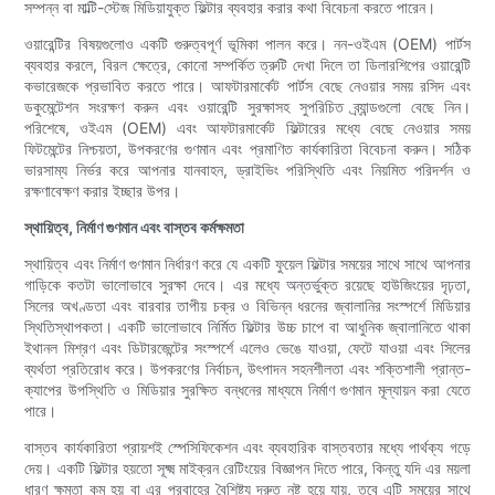
সম্পন্ন বা মাল্টি-স্টেজ মিডিয়াযুক্ত ফিল্টার ব্যবহার করার কথা বিবেচনা করতে পারেন।
ওয়ারেন্টির বিষয়গুলোও একটি গুরুত্বপূর্ণ ভূমিকা পালন করে। নন-ওইএম (OEM) পার্টস
ব্যবহার করলে, বিরল ক্ষেত্রে, কোনো সম্পর্কিত ত্রুটি দেখা দিলে তা ডিলারশিপের ওয়ারেন্টি
কভারেজকে প্রভাবিত করতে পারে। আফটারমার্কেট পার্টস বেছে নেওয়ার সময় রসিদ এবং
ডকুমেন্টেশন সংরক্ষণ করুন এবং ওয়ারেন্টি সুরক্ষাসহ সুপরিচিত ব্র্যান্ডগুলো বেছে নিন।
পরিশেষে, ওইএম (OEM) এবং আফটারমার্কেট ফিল্টারের মধ্যে বেছে নেওয়ার সময়
ফিটমেন্টের নিশ্চয়তা, উপকরণের গুণমান এবং প্রমাণিত কার্যকারিতা বিবেচনা করুন। সঠিক
ভারসাম্য নির্ভর করে আপনার যানবাহন, ড্রাইভিং পরিস্থিতি এবং নিয়মিত পরিদর্শন ও
রক্ষণাবেক্ষণ করার ইচ্ছার উপর।
স্থায়িত্ব, নির্মাণ গুণমান এবং বাস্তব কর্মক্ষমতা
স্থায়িত্ব এবং নির্মাণ গুণমান নির্ধারণ করে যে একটি ফুয়েল ফিল্টার সময়ের সাথে সাথে আপনার
গাড়িকে কতটা ভালোভাবে সুরক্ষা দেবে। এর মধ্যে অন্তর্ভুক্ত রয়েছে হাউজিংয়ের দৃঢ়তা,
সিলের অখণ্ডতা এবং বারবার তাপীয় চক্র ও বিভিন্ন ধরনের জ্বালানির সংস্পর্শে মিডিয়ার
স্থিতিস্থাপকতা। একটি ভালোভাবে নির্মিত ফিল্টার উচ্চ চাপে বা আধুনিক জ্বালানিতে থাকা
ইথানল মিশ্রণ এবং ডিটারজেন্টের সংস্পর্শে এলেও ভেঙে যাওয়া, ফেটে যাওয়া এবং সিলের
ব্যর্থতা প্রতিরোধ করে। উপকরণের নির্বাচন, উৎপাদন সহনশীলতা এবং শক্তিশালী প্রান্ত-
ক্যাপের উপস্থিতি ও মিডিয়ার সুরক্ষিত বন্ধনের মাধ্যমে নির্মাণ গুণমান মূল্যায়ন করা যেতে
পারে।
বাস্তব কার্যকারিতা প্রায়শই স্পেসিফিকেশন এবং ব্যবহারিক বাস্তবতার মধ্যে পার্থক্য গড়ে
দেয়। একটি ফিল্টার হয়তো সূক্ষ্ম মাইক্রন রেটিংয়ের বিজ্ঞাপন দিতে পারে, কিন্তু যদি এর ময়লা
ধারণ ক্ষমতা কম হয় বা এর প্রবাহের বৈশিষ্ট্য দ্রুত নষ্ট হয়ে যায়, তবে এটি সময়ের সাথে