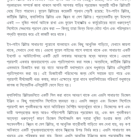
প্রকারভেদ সম্পর্কে জানা থাকলে আপনি আপনার গাড়ির প্রয়োজন অনুযায়ী সঠিক ফিল্টারটি
বেছে নিতে পারবেন। ফুয়েল ফিল্টারের কয়েকটি প্রধান শ্রেণী রয়েছে: ইন-লাইন ফিল্টার,
কার্ট্রিজ ফিল্টার, ক্যানিস্টার ফিল্টার এবং স্ক্রিন বা মেশ ফিল্টার। প্রত্যেকটির মূল উদ্দেশ্য
একই — দূষিত পদার্থ আটকে রাখা এবং ফুয়েল ইনজেক্টর ও কার্বুরেটরের মতো গুরুত্বপূর্ণ
সিস্টেমে সেগুলোর প্রবেশ রোধ করা — কিন্তু তারা ভিন্ন ভিন্ন ভৌত গঠন এবং পরিস্রাবণ
পদ্ধতি ব্যবহার করে এই কাজটি করে থাকে।
ইন-লাইন ফিল্টার সাধারণত পুরোনো যানবাহনে এবং কিছু আধুনিক গাড়িতে, যেখানে জায়গা
থাকে, সেখানে দেখা যায়। এগুলো ফুয়েল লাইনের পাশে বসানো থাকে এবং সাধারণত একটি
ইনলেট ও ​​আউটলেটসহ একটি ছোট নলাকার আবরণের মধ্যে আবদ্ধ থাকে। এগুলো
প্রায়শই একবার ব্যবহারযোগ্য এবং প্রতিস্থাপন করা সহজ। অন্যদিকে, কার্ট্রিজ ফিল্টার
এমনভাবে ডিজাইন করা হয় যাতে আবরণটি যথাস্থানে রেখে শুধুমাত্র ফিল্টার এলিমেন্টটি
প্রতিস্থাপন করা হয়। এই ডিজাইনটি পরিবেশের জন্য বেশি সহায়ক হতে পারে এবং
প্রায়শই দীর্ঘমেয়াদী খরচ কমায়, কারণ এক্ষেত্রে পুরো ধাতব ক্যানিস্টারের পরিবর্তে শুধুমাত্র
কাগজ বা সিন্থেটিক এলিমেন্টটি ফেলে দিতে হয়।
ক্যানিস্টার ফিল্টারগুলিতে একটি সিল করা ধাতব আবরণ থাকে এবং এগুলি সাধারণত ডিজেল
ইঞ্জিন ও কিছু গ্যাসোলিন সিস্টেমে ব্যবহৃত হয়। এগুলি মজবুত এবং ডিজেল সিস্টেমে
প্রায়শই জল পৃথকীকরণের মতো অতিরিক্ত বৈশিষ্ট্য অন্তর্ভুক্ত থাকে। ডিজেলের কণা এবং
ভারী অপদ্রব্যের জন্য আরও শক্তিশালী ফিল্টারের প্রয়োজন হয়, এবং জল পৃথকীকরণ
অত্যন্ত গুরুত্বপূর্ণ কারণ ডিজেল সিস্টেমগুলি জল দ্বারা দূষিত হওয়ার জন্য বেশি
সংবেদনশীল। স্ক্রিন বা মেশ ফিল্টার, যা আধুনিক যাত্রীবাহী গাড়িতে কম দেখা যায়, বড় কণা
আটকাতে একটি পুনঃব্যবহারযোগ্য ধাতব স্ক্রিনের উপর নির্ভর করে। এগুলি সাধারণত কম
খরচের এবং পরিষ্কার করা যায়, কিন্তু এগুলি আধুনিক ইঞ্জিনের জন্য প্রয়োজনীয় সূক্ষ্ম