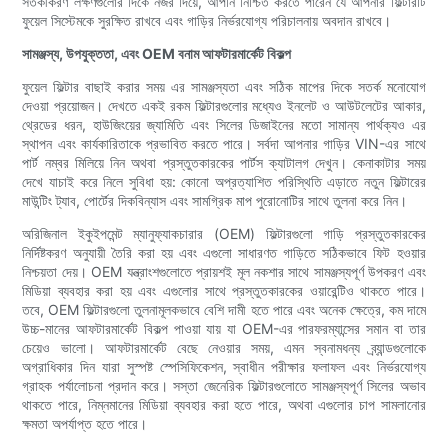
সতর্কীকরণ লক্ষণগুলোর দিকে নজর দিয়ে, আপনি নিশ্চিত করতে পারেন যে আপনার ফিল্টারটি
ফুয়েল সিস্টেমকে সুরক্ষিত রাখবে এবং গাড়ির নির্ভরযোগ্য পরিচালনায় অবদান রাখবে।
সামঞ্জস্য, উপযুক্ততা, এবং OEM বনাম আফটারমার্কেট বিকল্প
ফুয়েল ফিল্টার বাছাই করার সময় এর সামঞ্জস্যতা এবং সঠিক মাপের দিকে সতর্ক মনোযোগ
দেওয়া প্রয়োজন। দেখতে একই রকম ফিল্টারগুলোর মধ্যেও ইনলেট ও ​​আউটলেটের আকার,
থ্রেডের ধরন, হাউজিংয়ের জ্যামিতি এবং সিলের ডিজাইনের মতো সামান্য পার্থক্যও এর
স্থাপন এবং কার্যকারিতাকে প্রভাবিত করতে পারে। সর্বদা আপনার গাড়ির VIN-এর সাথে
পার্ট নম্বর মিলিয়ে নিন অথবা প্রস্তুতকারকের পার্টস ক্যাটালগ দেখুন। কেনাকাটার সময়
দেখে যাচাই করে নিলে সুবিধা হয়: কোনো অপ্রত্যাশিত পরিস্থিতি এড়াতে নতুন ফিল্টারের
মাউন্টিং ট্যাব, পোর্টের দিকবিন্যাস এবং সামগ্রিক মাপ পুরোনোটির সাথে তুলনা করে নিন।
অরিজিনাল ইকুইপমেন্ট ম্যানুফ্যাকচারার (OEM) ফিল্টারগুলো গাড়ি প্রস্তুতকারকের
নির্দিষ্টকরণ অনুযায়ী তৈরি করা হয় এবং এগুলো সাধারণত গাড়িতে সঠিকভাবে ফিট হওয়ার
নিশ্চয়তা দেয়। OEM যন্ত্রাংশগুলোতে প্রায়শই মূল নকশার সাথে সামঞ্জস্যপূর্ণ উপকরণ এবং
মিডিয়া ব্যবহার করা হয় এবং এগুলোর সাথে প্রস্তুতকারকের ওয়ারেন্টিও থাকতে পারে।
তবে, OEM ফিল্টারগুলো তুলনামূলকভাবে বেশি দামী হতে পারে এবং অনেক ক্ষেত্রে, কম দামে
উচ্চ-মানের আফটারমার্কেট বিকল্প পাওয়া যায় যা OEM-এর পারফরম্যান্সের সমান বা তার
চেয়েও ভালো। আফটারমার্কেট বেছে নেওয়ার সময়, এমন স্বনামধন্য ব্র্যান্ডগুলোকে
অগ্রাধিকার দিন যারা সুস্পষ্ট স্পেসিফিকেশন, স্বাধীন পরীক্ষার ফলাফল এবং নির্ভরযোগ্য
গ্রাহক পর্যালোচনা প্রদান করে। সস্তা জেনেরিক ফিল্টারগুলোতে সামঞ্জস্যপূর্ণ সিলের অভাব
থাকতে পারে, নিম্নমানের মিডিয়া ব্যবহার করা হতে পারে, অথবা এগুলোর চাপ সামলানোর
ক্ষমতা অপর্যাপ্ত হতে পারে।