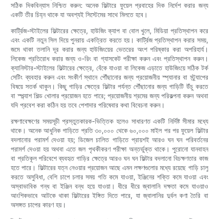
সঠিক দিকবিন্যাস নিশ্চিত করুন: অনেক ফিল্টারে ফুয়েল প্রবাহের দিক নির্দেশ করার জন্য
একটি তীর চিহ্ন থাকে যা অবশ্যই সিস্টেমের সাথে মিলতে হবে।
কার্ট্রিজ-স্টাইলের ফিল্টারের ক্ষেত্রে, হাউজিং ক্যাপ বা বোল খুলে, মিডিয়া প্রতিস্থাপন করে
এবং একটি নতুন সিল দিয়ে পুনরায় একত্রিত করতে হয়। কার্ট্রিজ প্রতিস্থাপন করার সময়,
জমে থাকা তলানি দূর করার জন্য হাউজিংয়ের ভেতরের অংশ পরিষ্কার করা অপরিহার্য।
লিকেজ প্রতিরোধ করার জন্য ও-রিং বা গ্যাসকেট পরীক্ষা করুন এবং প্রতিস্থাপন করুন।
ক্যানিস্টার-স্টাইলের ফিল্টারের ক্ষেত্রে, বেঁকে যাওয়া বা লিকেজ এড়াতে হাউজিংয়ে সঠিক টর্ক
সেটিং ব্যবহার করুন এবং সংকীর্ণ স্থানে পৌঁছানোর জন্য প্রয়োজনীয় স্প্যানার বা স্ট্র্যাপের
বিষয়ে সতর্ক থাকুন। কিছু গাড়ির ক্ষেত্রে ফিল্টার পর্যন্ত পৌঁছানোর জন্য গাড়িটি উঁচু করতে
বা স্প্ল্যাশ শিল্ড খোলার প্রয়োজন হতে পারে; প্রয়োজনীয় শ্রমের জন্য পরিকল্পনা করুন অথবা
যদি প্রবেশ করা কঠিন হয় তবে পেশাদার পরিষেবার কথা বিবেচনা করুন।
রক্ষণাবেক্ষণের সময়সূচী প্রস্তুতকারক-ভিত্তিক হলেও সাধারণত একটি নির্দিষ্ট সীমার মধ্যে
থাকে। অনেক আধুনিক গাড়িতে প্রতি ৩০,০০০ থেকে ৬০,০০০ মাইল পর পর ফুয়েল ফিল্টার
বদলানোর পরামর্শ দেওয়া হয়; ডিজেল চালিত গাড়িতে প্রায়শই আরও ঘন ঘন পরিবর্তনের
পরামর্শ দেওয়া হয় অথবা এতে জল পৃথকীকরণ পরীক্ষা অন্তর্ভুক্ত থাকে। পুরোনো যানবাহন
বা প্রতিকূল পরিবেশে ব্যবহৃত গাড়ির ক্ষেত্রে আরও ঘন ঘন ফিল্টার বদলানো বিচক্ষণতার কাজ
হতে পারে। ফিল্টারের যত্ন নেওয়ার প্রয়োজন আছে এমন লক্ষণগুলোর মধ্যে রয়েছে গাড়ি চালু
করতে অসুবিধা, বেশি চাপে চলার সময় গতি কমে যাওয়া, ইঞ্জিনের শক্তি কমে যাওয়া এবং
অস্বাভাবিক গন্ধ বা ইঞ্জিন বন্ধ হয়ে যাওয়া। ধীরে ধীরে জ্বালানি দক্ষতা কমে যাওয়াও
আংশিকভাবে আটকে থাকা ফিল্টারের ইঙ্গিত দিতে পারে, যা জ্বালানির দুর্বল কণা তৈরি বা
অসঙ্গত চাপের কারণ হয়।