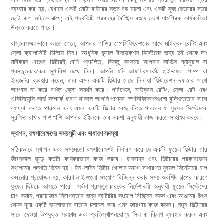
ব্যবহার করা হয়, যেখানে একটি মোটা বাইরের স্তর বড় ময়লা এবং একটি সূক্ষ্ম ভেতরের স্তর
ছোট কণা আটকে রাখে; এই পদ্ধতিটি প্রবাহের বৈশিষ্ট্য বজায় রেখে সামগ্রিক কার্যকারিতা
উন্নত করতে পারে।
বাস্তবসম্মতভাবে বলতে গেলে, আপনার গাড়ির স্পেসিফিকেশনের সাথে মাইক্রন রেটিং এবং
ফ্লো ক্যাপাসিটি মিলিয়ে নিন। আধুনিক ফুয়েল ইনজেকশন সিস্টেমের জন্য দুই থেকে দশ
মাইক্রন রেঞ্জের ফিল্টারই বেশি প্রচলিত, কিন্তু সবসময় আপনার সার্ভিস ম্যানুয়াল বা
প্রস্তুতকারকের সুপারিশ দেখে নিন। আপনি যদি আফটারমার্কেট হাই-ফ্লো পাম্প বা
ইনজেক্টর ব্যবহার করেন, তবে এমন একটি ফিল্টার বেছে নিন যা ফিল্টারেশন দক্ষতার সাথে
আপোস না করে বর্ধিত ফ্লো সমর্থন করে। পরিশেষে, মাইক্রন রেটিং, ফ্লো রেট এবং
এফিসিয়েন্সি কার্ভ সম্পর্কে ধারণা থাকলে আপনি পণ্যের স্পেসিফিকেশনগুলো বুদ্ধিমত্তার সাথে
ব্যাখ্যা করতে পারবেন এবং এমন একটি ফিল্টার বেছে নিতে পারবেন যা ফুয়েল সিস্টেমকে
সুরক্ষিত রাখার পাশাপাশি আপনার ইঞ্জিনকে তার নকশা অনুযায়ী কাজ করতে সাহায্য করবে।
স্থাপন, রক্ষণাবেক্ষণের সময়সূচী এবং সাধারণ সমস্যা
সঠিকভাবে স্থাপন এবং সময়মতো রক্ষণাবেক্ষণই নির্ধারণ করে যে একটি ফুয়েল ফিল্টার তার
জীবনকাল জুড়ে কতটা কার্যকরভাবে কাজ করবে। যানবাহন এবং ফিল্টারের প্রকারভেদে
স্থাপনের পদ্ধতি ভিন্ন হয়। ইন-লাইন ফিল্টার খোলার আগে সাধারণত ফুয়েল সিস্টেমের চাপ
কমানোর প্রয়োজন হয়, কারণ লাইনগুলো সংযোগ বিচ্ছিন্ন করার সময় অবশিষ্ট চাপের কারণে
ফুয়েল ছিটকে আসতে পারে। সর্বদা প্রস্তুতকারকের নির্দেশাবলী অনুযায়ী ফুয়েল সিস্টেমের
চাপ কমান, প্রয়োজনে নিরাপত্তার জন্য ব্যাটারির সংযোগ বিচ্ছিন্ন করুন এবং আগুনের উৎস
থেকে দূরে একটি ভালোভাবে বাতাস চলাচল করে এমন জায়গায় কাজ করুন। নতুন ফিল্টারের
সাথে দেওয়া উপযুক্ত সরঞ্জাম এবং প্রতিস্থাপনযোগ্য সিল বা ক্লিপ ব্যবহার করুন এবং