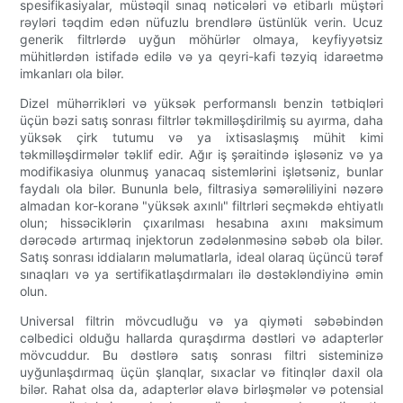
spesifikasiyalar, müstəqil sınaq nəticələri və etibarlı müştəri
rəyləri təqdim edən nüfuzlu brendlərə üstünlük verin. Ucuz
generik filtrlərdə uyğun möhürlər olmaya, keyfiyyətsiz
mühitlərdən istifadə edilə və ya qeyri-kafi təzyiq idarəetmə
imkanları ola bilər.
Dizel mühərrikləri və yüksək performanslı benzin tətbiqləri
üçün bəzi satış sonrası filtrlər təkmilləşdirilmiş su ayırma, daha
yüksək çirk tutumu və ya ixtisaslaşmış mühit kimi
təkmilləşdirmələr təklif edir. Ağır iş şəraitində işləsəniz və ya
modifikasiya olunmuş yanacaq sistemlərini işlətsəniz, bunlar
faydalı ola bilər. Bununla belə, filtrasiya səmərəliliyini nəzərə
almadan kor-koranə "yüksək axınlı" filtrləri seçməkdə ehtiyatlı
olun; hissəciklərin çıxarılması hesabına axını maksimum
dərəcədə artırmaq injektorun zədələnməsinə səbəb ola bilər.
Satış sonrası iddiaların məlumatlarla, ideal olaraq üçüncü tərəf
sınaqları və ya sertifikatlaşdırmaları ilə dəstəkləndiyinə əmin
olun.
Universal filtrin mövcudluğu və ya qiyməti səbəbindən
cəlbedici olduğu hallarda quraşdırma dəstləri və adapterlər
mövcuddur. Bu dəstlərə satış sonrası filtri sisteminizə
uyğunlaşdırmaq üçün şlanqlar, sıxaclar və fitinqlər daxil ola
bilər. Rahat olsa da, adapterlər əlavə birləşmələr və potensial