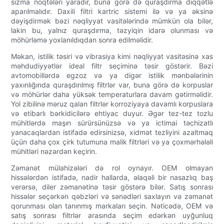
sızma nöqtələri yaradır, buna görə də quraşdırma diqqətlə
aparılmalıdır. Daxili filtri kartric sistemi ilə və ya əksinə
dəyişdirmək bəzi nəqliyyat vasitələrində mümkün ola bilər,
lakin bu, yalnız quraşdırma, təzyiqin idarə olunması və
möhürləmə yoxlanıldıqdan sonra edilməlidir.
Məkan, istilik təsiri və vibrasiya kimi nəqliyyat vasitəsinə xas
məhdudiyyətlər ideal filtr seçiminə təsir göstərir. Bəzi
avtomobillərdə egzoz və ya digər istilik mənbələrinin
yaxınlığında quraşdırılmış filtrlər var, buna görə də korpuslar
və möhürlər daha yüksək temperaturlara davam gətirməlidir.
Yol zibilinə məruz qalan filtrlər korroziyaya davamlı korpuslara
və etibarlı bərkidicilərə ehtiyac duyur. Əgər tez-tez tozlu
mühitlərdə maşın sürürsünüzsə və ya ictimai təchizatlı
yanacaqlardan istifadə edirsinizsə, xidmət tezliyini azaltmaq
üçün daha çox çirk tutumuna malik filtrləri və ya çoxmərhələli
mühitləri nəzərdən keçirin.
Zəmanət mülahizələri də rol oynayır. OEM olmayan
hissələrdən istifadə, nadir hallarda, əlaqəli bir nasazlıq baş
verərsə, diler zəmanətinə təsir göstərə bilər. Satış sonrası
hissələr seçərkən qəbzləri və sənədləri saxlayın və zəmanət
qorunması olan tanınmış markaları seçin. Nəticədə, OEM və
satış sonrası filtrlər arasında seçim edərkən uyğunluq