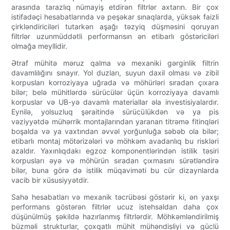
arasında tarazlıq nümayiş etdirən filtrlər axtarın. Bir çox
istifadəçi hesabatlarında və peşəkar sınaqlarda, yüksək faizli
çirkləndiriciləri tutarkən aşağı təzyiq düşməsini qoruyan
filtrlər uzunmüddətli performansın ən etibarlı göstəriciləri
olmağa meyllidir.
Ətraf mühitə məruz qalma və mexaniki gərginlik filtrin
davamlılığını sınayır. Yol duzları, suyun daxil olması və zibil
korpusları korroziyaya uğrada və möhürləri sıradan çıxara
bilər; belə mühitlərdə sürücülər üçün korroziyaya davamlı
korpuslar və UB-yə davamlı materiallar əla investisiyalardır.
Eynilə, yolsuzluq şəraitində sürücülükdən və ya pis
vəziyyətdə mühərrik montajlarından yaranan titrəmə fitinqləri
boşalda və ya vaxtından əvvəl yorğunluğa səbəb ola bilər;
etibarlı montaj mötərizələri və möhkəm avadanlıq bu riskləri
azaldır. Yaxınlıqdakı egzoz komponentlərindən istilik təsiri
korpusları əyə və möhürün sıradan çıxmasını sürətləndirə
bilər, buna görə də istilik müqaviməti bu cür dizaynlarda
vacib bir xüsusiyyətdir.
Sahə hesabatları və mexanik təcrübəsi göstərir ki, ən yaxşı
performans göstərən filtrlər ucuz istehsaldan daha çox
düşünülmüş şəkildə hazırlanmış filtrlərdir. Möhkəmləndirilmiş
büzməli strukturlar, çoxqatlı mühit mühəndisliyi və güclü