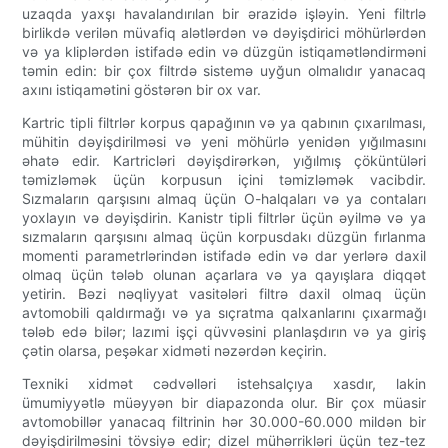
uzaqda yaxşı havalandırılan bir ərazidə işləyin. Yeni filtrlə
birlikdə verilən müvafiq alətlərdən və dəyişdirici möhürlərdən
və ya kliplərdən istifadə edin və düzgün istiqamətləndirməni
təmin edin: bir çox filtrdə sistemə uyğun olmalıdır yanacaq
axını istiqamətini göstərən bir ox var.
Kartric tipli filtrlər korpus qapağının və ya qabının çıxarılması,
mühitin dəyişdirilməsi və yeni möhürlə yenidən yığılmasını
əhatə edir. Kartricləri dəyişdirərkən, yığılmış çöküntüləri
təmizləmək üçün korpusun içini təmizləmək vacibdir.
Sızmaların qarşısını almaq üçün O-halqaları və ya contaları
yoxlayın və dəyişdirin. Kanistr tipli filtrlər üçün əyilmə və ya
sızmaların qarşısını almaq üçün korpusdakı düzgün fırlanma
momenti parametrlərindən istifadə edin və dar yerlərə daxil
olmaq üçün tələb olunan açarlara və ya qayışlara diqqət
yetirin. Bəzi nəqliyyat vasitələri filtrə daxil olmaq üçün
avtomobili qaldırmağı və ya sıçratma qalxanlarını çıxarmağı
tələb edə bilər; lazımi işçi qüvvəsini planlaşdırın və ya giriş
çətin olarsa, peşəkar xidməti nəzərdən keçirin.
Texniki xidmət cədvəlləri istehsalçıya xasdır, lakin
ümumiyyətlə müəyyən bir diapazonda olur. Bir çox müasir
avtomobillər yanacaq filtrinin hər 30.000-60.000 mildən bir
dəyişdirilməsini tövsiyə edir; dizel mühərrikləri üçün tez-tez