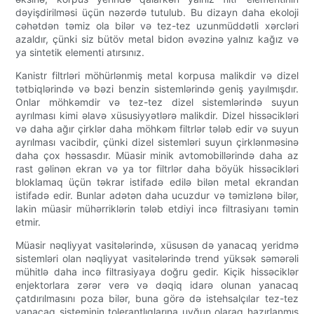
dəyişdirilməsi üçün nəzərdə tutulub. Bu dizayn daha ekoloji
cəhətdən təmiz ola bilər və tez-tez uzunmüddətli xərcləri
azaldır, çünki siz bütöv metal bidon əvəzinə yalnız kağız və
ya sintetik elementi atırsınız.
Kanistr filtrləri möhürlənmiş metal korpusa malikdir və dizel
tətbiqlərində və bəzi benzin sistemlərində geniş yayılmışdır.
Onlar möhkəmdir və tez-tez dizel sistemlərində suyun
ayrılması kimi əlavə xüsusiyyətlərə malikdir. Dizel hissəcikləri
və daha ağır çirklər daha möhkəm filtrlər tələb edir və suyun
ayrılması vacibdir, çünki dizel sistemləri suyun çirklənməsinə
daha çox həssasdır. Müasir minik avtomobillərində daha az
rast gəlinən ekran və ya tor filtrlər daha böyük hissəcikləri
bloklamaq üçün təkrar istifadə edilə bilən metal ekrandan
istifadə edir. Bunlar adətən daha ucuzdur və təmizlənə bilər,
lakin müasir mühərriklərin tələb etdiyi incə filtrasiyanı təmin
etmir.
Müasir nəqliyyat vasitələrində, xüsusən də yanacaq yeridmə
sistemləri olan nəqliyyat vasitələrində trend yüksək səmərəli
mühitlə daha incə filtrasiyaya doğru gedir. Kiçik hissəciklər
enjektorlara zərər verə və dəqiq idarə olunan yanacaq
çatdırılmasını poza bilər, buna görə də istehsalçılar tez-tez
yanacaq sisteminin tolerantlıqlarına uyğun olaraq hazırlanmış