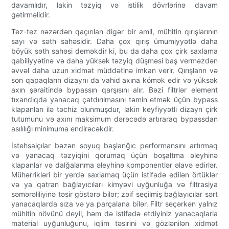
davamlıdır, lakin təzyiq və istilik dövrlərinə davam
gətirməlidir.
Tez-tez nəzərdən qaçırılan digər bir amil, mühitin qırışlarının
sayı və səth sahəsidir. Daha çox qırış ümumiyyətlə daha
böyük səth sahəsi deməkdir ki, bu da daha çox çirk saxlama
qabiliyyətinə və daha yüksək təzyiq düşməsi baş verməzdən
əvvəl daha uzun xidmət müddətinə imkan verir. Qırışların və
son qapaqların dizaynı da vahid axına kömək edir və yüksək
axın şəraitində bypassın qarşısını alır. Bəzi filtrlər element
tıxandıqda yanacaq çatdırılmasını təmin etmək üçün bypass
klapanları ilə təchiz olunmuşdur, lakin keyfiyyətli dizayn çirk
tutumunu və axını maksimum dərəcədə artıraraq bypassdan
asılılığı minimuma endirəcəkdir.
İstehsalçılar bəzən soyuq başlanğıc performansını artırmaq
və yanacaq təzyiqini qorumaq üçün boşaltma əleyhinə
klapanlar və dalğalanma əleyhinə komponentlər əlavə edirlər.
Mühərrikləri bir yerdə saxlamaq üçün istifadə edilən örtüklər
və ya qatran bağlayıcıları kimyəvi uyğunluğa və filtrasiya
səmərəliliyinə təsir göstərə bilər; zəif seçilmiş bağlayıcılar sərt
yanacaqlarda sıza və ya parçalana bilər. Filtr seçərkən yalnız
mühitin növünü deyil, həm də istifadə etdiyiniz yanacaqlarla
material uyğunluğunu, iqlim təsirini və gözlənilən xidmət