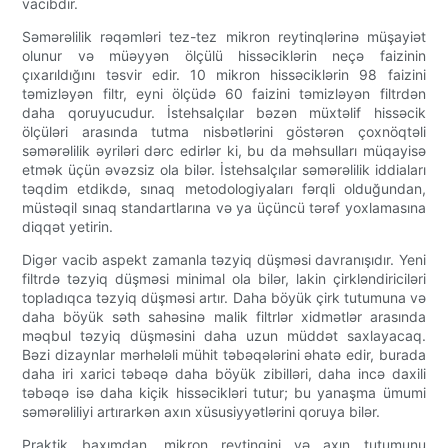
vacibdir.
Səmərəlilik rəqəmləri tez-tez mikron reytinqlərinə müşayiət
olunur və müəyyən ölçülü hissəciklərin neçə faizinin
çıxarıldığını təsvir edir. 10 mikron hissəciklərin 98 faizini
təmizləyən filtr, eyni ölçüdə 60 faizini təmizləyən filtrdən
daha qoruyucudur. İstehsalçılar bəzən müxtəlif hissəcik
ölçüləri arasında tutma nisbətlərini göstərən çoxnöqtəli
səmərəlilik əyriləri dərc edirlər ki, bu da məhsulları müqayisə
etmək üçün əvəzsiz ola bilər. İstehsalçılar səmərəlilik iddiaları
təqdim etdikdə, sınaq metodologiyaları fərqli olduğundan,
müstəqil sınaq standartlarına və ya üçüncü tərəf yoxlamasına
diqqət yetirin.
Digər vacib aspekt zamanla təzyiq düşməsi davranışıdır. Yeni
filtrdə təzyiq düşməsi minimal ola bilər, lakin çirkləndiriciləri
topladıqca təzyiq düşməsi artır. Daha böyük çirk tutumuna və
daha böyük səth sahəsinə malik filtrlər xidmətlər arasında
məqbul təzyiq düşməsini daha uzun müddət saxlayacaq.
Bəzi dizaynlar mərhələli mühit təbəqələrini əhatə edir, burada
daha iri xarici təbəqə daha böyük zibilləri, daha incə daxili
təbəqə isə daha kiçik hissəcikləri tutur; bu yanaşma ümumi
səmərəliliyi artırarkən axın xüsusiyyətlərini qoruya bilər.
Praktik baxımdan, mikron reytinqini və axın tutumunu