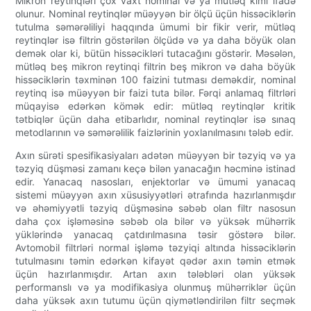
Mikron reytinqləri çox vaxt nominal və ya mütləq kimi ifadə
olunur. Nominal reytinqlər müəyyən bir ölçü üçün hissəciklərin
tutulma səmərəliliyi haqqında ümumi bir fikir verir, mütləq
reytinqlər isə filtrin göstərilən ölçüdə və ya daha böyük olan
demək olar ki, bütün hissəcikləri tutacağını göstərir. Məsələn,
mütləq beş mikron reytinqi filtrin beş mikron və daha böyük
hissəciklərin təxminən 100 faizini tutması deməkdir, nominal
reytinq isə müəyyən bir faizi tuta bilər. Fərqi anlamaq filtrləri
müqayisə edərkən kömək edir: mütləq reytinqlər kritik
tətbiqlər üçün daha etibarlıdır, nominal reytinqlər isə sınaq
metodlarının və səmərəlilik faizlərinin yoxlanılmasını tələb edir.
Axın sürəti spesifikasiyaları adətən müəyyən bir təzyiq və ya
təzyiq düşməsi zamanı keçə bilən yanacağın həcminə istinad
edir. Yanacaq nasosları, enjektorlar və ümumi yanacaq
sistemi müəyyən axın xüsusiyyətləri ətrafında hazırlanmışdır
və əhəmiyyətli təzyiq düşməsinə səbəb olan filtr nasosun
daha çox işləməsinə səbəb ola bilər və yüksək mühərrik
yüklərində yanacaq çatdırılmasına təsir göstərə bilər.
Avtomobil filtrləri normal işləmə təzyiqi altında hissəciklərin
tutulmasını təmin edərkən kifayət qədər axın təmin etmək
üçün hazırlanmışdır. Artan axın tələbləri olan yüksək
performanslı və ya modifikasiya olunmuş mühərriklər üçün
daha yüksək axın tutumu üçün qiymətləndirilən filtr seçmək