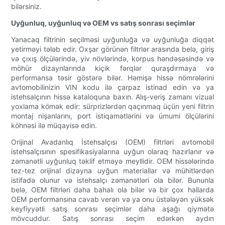
bilərsiniz.
Uyğunluq, uyğunluq və OEM vs satış sonrası seçimlər
Yanacaq filtrinin seçilməsi uyğunluğa və uyğunluğa diqqət
yetirməyi tələb edir. Oxşar görünən filtrlər arasında belə, giriş
və çıxış ölçülərində, yiv növlərində, korpus həndəsəsində və
möhür dizaynlarında kiçik fərqlər quraşdırmaya və
performansa təsir göstərə bilər. Həmişə hissə nömrələrini
avtomobilinizin VIN kodu ilə çarpaz istinad edin və ya
istehsalçının hissə kataloquna baxın. Alış-veriş zamanı vizual
yoxlama kömək edir: sürprizlərdən qaçınmaq üçün yeni filtrin
montaj nişanlarını, port istiqamətlərini və ümumi ölçülərini
köhnəsi ilə müqayisə edin.
Orijinal Avadanlıq İstehsalçısı (OEM) filtrləri avtomobil
istehsalçısının spesifikasiyalarına uyğun olaraq hazırlanır və
zəmanətli uyğunluq təklif etməyə meyllidir. OEM hissələrində
tez-tez orijinal dizayna uyğun materiallar və mühitlərdən
istifadə olunur və istehsalçı zəmanətləri ola bilər. Bununla
belə, OEM filtrləri daha bahalı ola bilər və bir çox hallarda
OEM performansına cavab verən və ya onu üstələyən yüksək
keyfiyyətli satış sonrası seçimlər daha aşağı qiymətə
mövcuddur. Satış sonrası seçim edərkən aydın