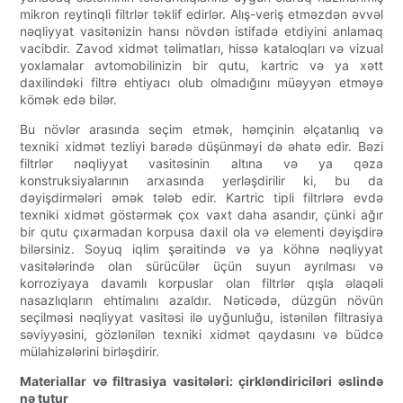
mikron reytinqli filtrlər təklif edirlər. Alış-veriş etməzdən əvvəl
nəqliyyat vasitənizin hansı növdən istifadə etdiyini anlamaq
vacibdir. Zavod xidmət təlimatları, hissə kataloqları və vizual
yoxlamalar avtomobilinizin bir qutu, kartric və ya xətt
daxilindəki filtrə ehtiyacı olub olmadığını müəyyən etməyə
kömək edə bilər.
Bu növlər arasında seçim etmək, həmçinin əlçatanlıq və
texniki xidmət tezliyi barədə düşünməyi də əhatə edir. Bəzi
filtrlər nəqliyyat vasitəsinin altına və ya qəza
konstruksiyalarının arxasında yerləşdirilir ki, bu da
dəyişdirmələri əmək tələb edir. Kartric tipli filtrlərə evdə
texniki xidmət göstərmək çox vaxt daha asandır, çünki ağır
bir qutu çıxarmadan korpusa daxil ola və elementi dəyişdirə
bilərsiniz. Soyuq iqlim şəraitində və ya köhnə nəqliyyat
vasitələrində olan sürücülər üçün suyun ayrılması və
korroziyaya davamlı korpuslar olan filtrlər qışla əlaqəli
nasazlıqların ehtimalını azaldır. Nəticədə, düzgün növün
seçilməsi nəqliyyat vasitəsi ilə uyğunluğu, istənilən filtrasiya
səviyyəsini, gözlənilən texniki xidmət qaydasını və büdcə
mülahizələrini birləşdirir.
Materiallar və filtrasiya vasitələri: çirkləndiriciləri əslində
nə tutur