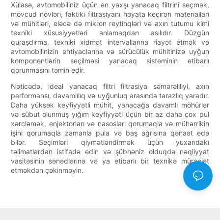
Xülasə, avtomobiliniz üçün ən yaxşı yanacaq filtrini seçmək,
mövcud növləri, faktiki filtrasiyanı həyata keçirən materialları
və mühitləri, eləcə də mikron reytinqləri və axın tutumu kimi
texniki xüsusiyyətləri anlamaqdan asılıdır. Düzgün
quraşdırma, texniki xidmət intervallarına riayət etmək və
avtomobilinizin ehtiyaclarına və sürücülük mühitinizə uyğun
komponentlərin seçilməsi yanacaq sisteminin etibarlı
qorunmasını təmin edir.
Nəticədə, ideal yanacaq filtri filtrasiya səmərəliliyi, axın
performansı, davamlılıq və uyğunluq arasında tarazlıq yaradır.
Daha yüksək keyfiyyətli mühit, yanacağa davamlı möhürlər
və sübut olunmuş yığım keyfiyyəti üçün bir az daha çox pul
xərcləmək, enjektorları və nasosları qorumaqla və mühərrikin
işini qorumaqla zamanla pula və baş ağrısına qənaət edə
bilər. Seçimləri qiymətləndirmək üçün yuxarıdakı
təlimatlardan istifadə edin və şübhəniz olduqda nəqliyyat
vasitəsinin sənədlərinə və ya etibarlı bir texnikə müraciət
etməkdən çəkinməyin.