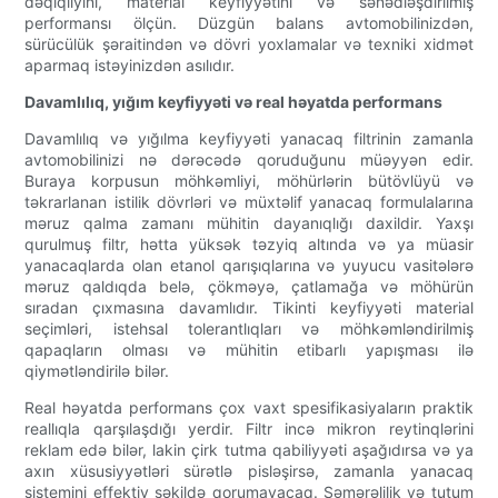
dəqiqliyini, material keyfiyyətini və sənədləşdirilmiş
performansı ölçün. Düzgün balans avtomobilinizdən,
sürücülük şəraitindən və dövri yoxlamalar və texniki xidmət
aparmaq istəyinizdən asılıdır.
Davamlılıq, yığım keyfiyyəti və real həyatda performans
Davamlılıq və yığılma keyfiyyəti yanacaq filtrinin zamanla
avtomobilinizi nə dərəcədə qoruduğunu müəyyən edir.
Buraya korpusun möhkəmliyi, möhürlərin bütövlüyü və
təkrarlanan istilik dövrləri və müxtəlif yanacaq formulalarına
məruz qalma zamanı mühitin dayanıqlığı daxildir. Yaxşı
qurulmuş filtr, hətta yüksək təzyiq altında və ya müasir
yanacaqlarda olan etanol qarışıqlarına və yuyucu vasitələrə
məruz qaldıqda belə, çökməyə, çatlamağa və möhürün
sıradan çıxmasına davamlıdır. Tikinti keyfiyyəti material
seçimləri, istehsal tolerantlıqları və möhkəmləndirilmiş
qapaqların olması və mühitin etibarlı yapışması ilə
qiymətləndirilə bilər.
Real həyatda performans çox vaxt spesifikasiyaların praktik
reallıqla qarşılaşdığı yerdir. Filtr incə mikron reytinqlərini
reklam edə bilər, lakin çirk tutma qabiliyyəti aşağıdırsa və ya
axın xüsusiyyətləri sürətlə pisləşirsə, zamanla yanacaq
sistemini effektiv şəkildə qorumayacaq. Səmərəlilik və tutum