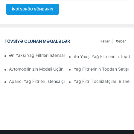
İNDI SORĞU GÖNDƏRIN
TÖVSIYƏ OLUNAN MƏQALƏLƏR
Hallar
Xəbəri
Ən Yaxşı Yağ Filtrləri Istehsal Edən Şirkətlər: Hərtərəfli Baxış
Ən Yaxşı Yağ Filtrlərinin Topdan
Avtomobilinizin Modeli Üçün Düzgün Yağ Filtrinin Seçilməsi: Əsa
Yağ Filtrlərinin Topdan Satışı 
Aparıcı Yağ Filtrləri İstehsalçılarına Və Onların İnnovasiyalarına D
Yağ Filtri Təchizatçılar: Biznes