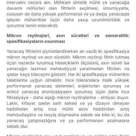
intervalını nəzərə alın. Möhkəm sintetik mühit və yanacağa
davamlı möhürləri olan filtrlərin seçilməsi, ümumiyyətlə,
xüsusən də daha yüksək performanslı və ya dəqiq yanacaqla
işləyən mühərriklər üçün daha yaxşı uzunömürlülük və
qorunma təmin edəcəkdir.
Mikron reytinqləri, axın sürətləri və səmərəlilik:
spesifikasiyaların oxunması
Yanacaq filtrlərini qiymətləndirərkən ən vacib iki spesifikasiya
mikron reytinqi və axın sürətidir. Mikron reytinqi filtrin tutmaq
üçün nəzərdə tutulmuş hissəciklərin ölçüsünü, axın sürəti isə
yanacağın lazımsız məhdudiyyət yaratmadan filtrdən nə
qədər keçə biləcəyini göstərir. Hər iki spesifikasiya mühərrikin
tələblərinə uyğun olmalıdır. İncə toleranslara malik yüksək
performanslı yanacaq sistemləri, enjektorları qorumaq və
ardıcıl yanacaq atomizasiyasını qorumaq üçün daha incə
filtrasiyaya - daha aşağı mikron reytinqlərinə - ehtiyac duyur.
Lakin, kifayət qədər səth sahəsi və ya dizaynı olmayan
həddindən artıq incə mühit axını həddindən artıq
məhdudlaşdıra və təzyiq düşməsinə səbəb ola bilər ki, bu da
yanacaq çatışmazlığına və ya performansın azalmasına
səbəb olur.