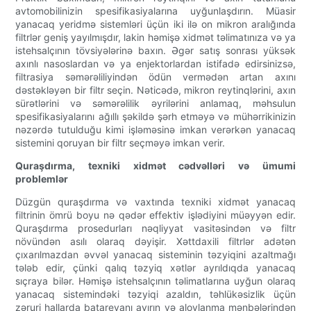
avtomobilinizin spesifikasiyalarına uyğunlaşdırın. Müasir
yanacaq yeridmə sistemləri üçün iki ilə on mikron aralığında
filtrlər geniş yayılmışdır, lakin həmişə xidmət təlimatınıza və ya
istehsalçının tövsiyələrinə baxın. Əgər satış sonrası yüksək
axınlı nasoslardan və ya enjektorlardan istifadə edirsinizsə,
filtrasiya səmərəliliyindən ödün vermədən artan axını
dəstəkləyən bir filtr seçin. Nəticədə, mikron reytinqlərini, axın
sürətlərini və səmərəlilik əyrilərini anlamaq, məhsulun
spesifikasiyalarını ağıllı şəkildə şərh etməyə və mühərrikinizin
nəzərdə tutulduğu kimi işləməsinə imkan verərkən yanacaq
sistemini qoruyan bir filtr seçməyə imkan verir.
Quraşdırma, texniki xidmət cədvəlləri və ümumi
problemlər
Düzgün quraşdırma və vaxtında texniki xidmət yanacaq
filtrinin ömrü boyu nə qədər effektiv işlədiyini müəyyən edir.
Quraşdırma prosedurları nəqliyyat vasitəsindən və filtr
növündən asılı olaraq dəyişir. Xəttdaxili filtrlər adətən
çıxarılmazdan əvvəl yanacaq sisteminin təzyiqini azaltmağı
tələb edir, çünki qalıq təzyiq xətlər ayrıldıqda yanacaq
sıçraya bilər. Həmişə istehsalçının təlimatlarına uyğun olaraq
yanacaq sistemindəki təzyiqi azaldın, təhlükəsizlik üçün
zəruri hallarda batareyanı ayırın və alovlanma mənbələrindən