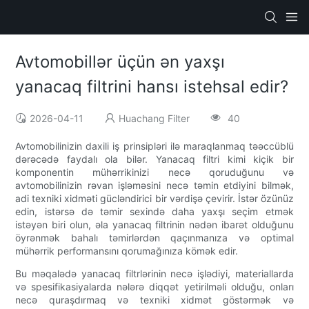
Avtomobillər üçün ən yaxşı
yanacaq filtrini hansı istehsal edir?
2026-04-11
Huachang Filter
40
Avtomobilinizin daxili iş prinsipləri ilə maraqlanmaq təəccüblü
dərəcədə faydalı ola bilər. Yanacaq filtri kimi kiçik bir
komponentin mühərrikinizi necə qoruduğunu və
avtomobilinizin rəvan işləməsini necə təmin etdiyini bilmək,
adi texniki xidməti gücləndirici bir vərdişə çevirir. İstər özünüz
edin, istərsə də təmir sexində daha yaxşı seçim etmək
istəyən biri olun, əla yanacaq filtrinin nədən ibarət olduğunu
öyrənmək bahalı təmirlərdən qaçınmanıza və optimal
mühərrik performansını qorumağınıza kömək edir.
Bu məqalədə yanacaq filtrlərinin necə işlədiyi, materiallarda
və spesifikasiyalarda nələrə diqqət yetirilməli olduğu, onları
necə quraşdırmaq və texniki xidmət göstərmək və