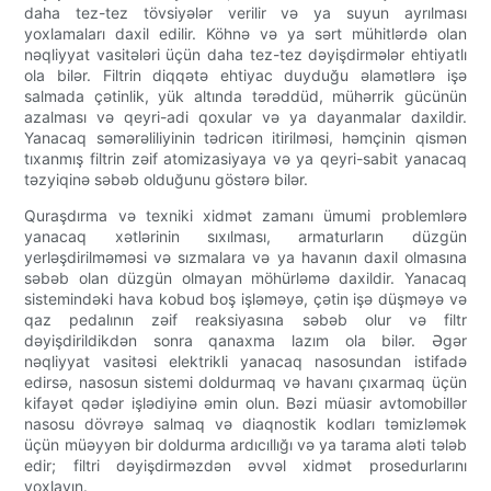
daha tez-tez tövsiyələr verilir və ya suyun ayrılması
yoxlamaları daxil edilir. Köhnə və ya sərt mühitlərdə olan
nəqliyyat vasitələri üçün daha tez-tez dəyişdirmələr ehtiyatlı
ola bilər. Filtrin diqqətə ehtiyac duyduğu əlamətlərə işə
salmada çətinlik, yük altında tərəddüd, mühərrik gücünün
azalması və qeyri-adi qoxular və ya dayanmalar daxildir.
Yanacaq səmərəliliyinin tədricən itirilməsi, həmçinin qismən
tıxanmış filtrin zəif atomizasiyaya və ya qeyri-sabit yanacaq
təzyiqinə səbəb olduğunu göstərə bilər.
Quraşdırma və texniki xidmət zamanı ümumi problemlərə
yanacaq xətlərinin sıxılması, armaturların düzgün
yerləşdirilməməsi və sızmalara və ya havanın daxil olmasına
səbəb olan düzgün olmayan möhürləmə daxildir. Yanacaq
sistemindəki hava kobud boş işləməyə, çətin işə düşməyə və
qaz pedalının zəif reaksiyasına səbəb olur və filtr
dəyişdirildikdən sonra qanaxma lazım ola bilər. Əgər
nəqliyyat vasitəsi elektrikli yanacaq nasosundan istifadə
edirsə, nasosun sistemi doldurmaq və havanı çıxarmaq üçün
kifayət qədər işlədiyinə əmin olun. Bəzi müasir avtomobillər
nasosu dövrəyə salmaq və diaqnostik kodları təmizləmək
üçün müəyyən bir doldurma ardıcıllığı və ya tarama aləti tələb
edir; filtri dəyişdirməzdən əvvəl xidmət prosedurlarını
yoxlayın.