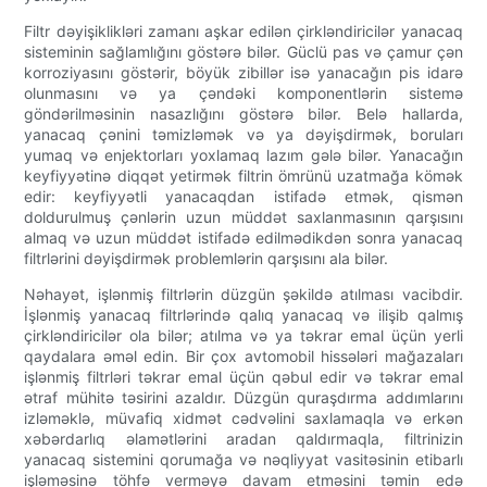
Filtr dəyişiklikləri zamanı aşkar edilən çirkləndiricilər yanacaq
sisteminin sağlamlığını göstərə bilər. Güclü pas və çamur çən
korroziyasını göstərir, böyük zibillər isə yanacağın pis idarə
olunmasını və ya çəndəki komponentlərin sistemə
göndərilməsinin nasazlığını göstərə bilər. Belə hallarda,
yanacaq çənini təmizləmək və ya dəyişdirmək, boruları
yumaq və enjektorları yoxlamaq lazım gələ bilər. Yanacağın
keyfiyyətinə diqqət yetirmək filtrin ömrünü uzatmağa kömək
edir: keyfiyyətli yanacaqdan istifadə etmək, qismən
doldurulmuş çənlərin uzun müddət saxlanmasının qarşısını
almaq və uzun müddət istifadə edilmədikdən sonra yanacaq
filtrlərini dəyişdirmək problemlərin qarşısını ala bilər.
Nəhayət, işlənmiş filtrlərin düzgün şəkildə atılması vacibdir.
İşlənmiş yanacaq filtrlərində qalıq yanacaq və ilişib qalmış
çirkləndiricilər ola bilər; atılma və ya təkrar emal üçün yerli
qaydalara əməl edin. Bir çox avtomobil hissələri mağazaları
işlənmiş filtrləri təkrar emal üçün qəbul edir və təkrar emal
ətraf mühitə təsirini azaldır. Düzgün quraşdırma addımlarını
izləməklə, müvafiq xidmət cədvəlini saxlamaqla və erkən
xəbərdarlıq əlamətlərini aradan qaldırmaqla, filtrinizin
yanacaq sistemini qorumağa və nəqliyyat vasitəsinin etibarlı
işləməsinə töhfə verməyə davam etməsini təmin edə