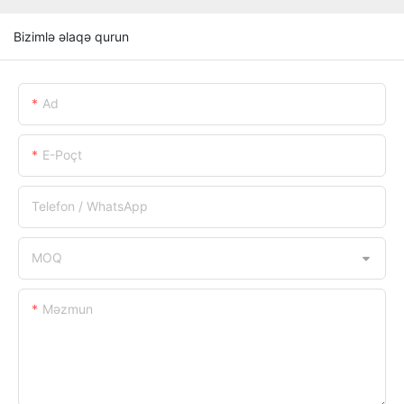
Bizimlə əlaqə qurun
Ad
E-Poçt
Telefon / WhatsApp
MOQ
Məzmun