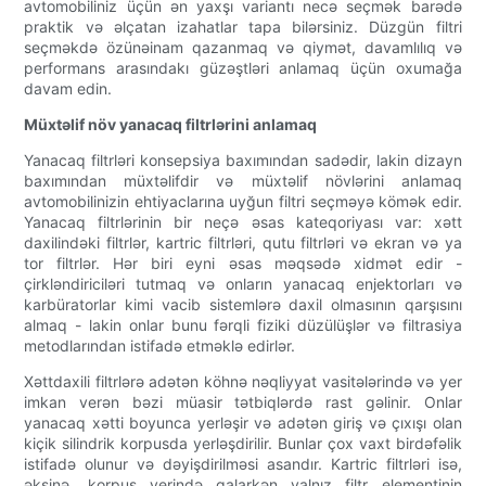
avtomobiliniz üçün ən yaxşı variantı necə seçmək barədə
praktik və əlçatan izahatlar tapa bilərsiniz. Düzgün filtri
seçməkdə özünəinam qazanmaq və qiymət, davamlılıq və
performans arasındakı güzəştləri anlamaq üçün oxumağa
davam edin.
Müxtəlif növ yanacaq filtrlərini anlamaq
Yanacaq filtrləri konsepsiya baxımından sadədir, lakin dizayn
baxımından müxtəlifdir və müxtəlif növlərini anlamaq
avtomobilinizin ehtiyaclarına uyğun filtri seçməyə kömək edir.
Yanacaq filtrlərinin bir neçə əsas kateqoriyası var: xətt
daxilindəki filtrlər, kartric filtrləri, qutu filtrləri və ekran və ya
tor filtrlər. Hər biri eyni əsas məqsədə xidmət edir -
çirkləndiriciləri tutmaq və onların yanacaq enjektorları və
karbüratorlar kimi vacib sistemlərə daxil olmasının qarşısını
almaq - lakin onlar bunu fərqli fiziki düzülüşlər və filtrasiya
metodlarından istifadə etməklə edirlər.
Xəttdaxili filtrlərə adətən köhnə nəqliyyat vasitələrində və yer
imkan verən bəzi müasir tətbiqlərdə rast gəlinir. Onlar
yanacaq xətti boyunca yerləşir və adətən giriş və çıxışı olan
kiçik silindrik korpusda yerləşdirilir. Bunlar çox vaxt birdəfəlik
istifadə olunur və dəyişdirilməsi asandır. Kartric filtrləri isə,
əksinə, korpus yerində qalarkən yalnız filtr elementinin