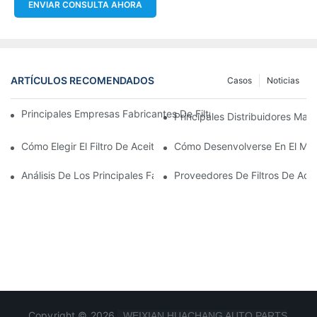
ENVIAR CONSULTA AHORA
ARTÍCULOS RECOMENDADOS
Casos
Noticias
Principales Empresas Fabricantes De Filtros De Aceite: Una Vis
Principales Distribuidores Mayo
Cómo Elegir El Filtro De Aceite Adecuado Para Su Modelo De Ve
Cómo Desenvolverse En El Merc
Análisis De Los Principales Fabricantes De Filtros De Aceite Y 
Proveedores De Filtros De Ace
Copyright © 2026
WEIXIAN HUACHANG AUTO PARTS