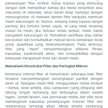
pemasangan filter vertikal. Katup bypass yang dirancang
dengan baik memastikan bahwa jika media tersumbat atau
viskositas oli melonjak, aliran bersih tetap berlanjut dengan
memungkinkan oli melewati elemen filter daripada membuat
mesin kekurangan oli. Namun, ambang batas bypass sangat
penting: jika terbuka terlalu cepat, oli yang tidak tersaring
masuk ke mesin; jika terbuka terlalu lambat, mesin dapat
mengalami kekurangan oli. Perhatikan sertifikasi atau daftar
kecocokan dan konsultasikan manual servis kendaraan Anda
untuk spesifikasi yang direkomendasikan. Pada akhirnya,
filter yang "tepat" menyeimbangkan efisiensi filtrasi,
kapasitas, karakteristik aliran, dan kompatibilitas dengan
kebiasaan mengemudi Anda dan desain mesin.
Memahami Konstruksi Filter dan Peringkat Mikron
Konstruksi internal filter oli menentukan seberapa baik filter
tersebut menyeimbangkan penangkapan partikel dengan
aliran oli. Sebagian besar filter menggunakan media berlipat
—kertas, serat sintetis, atau campuran—yang ditopang oleh
tabung tengah berlubang dan terbungkus dalam wadah
logam. Jumlah lipatan, luas permukaan media, dan sifat serat
memengaruhi kapasitas penampungan kotoran filter dan
resistensinya terhadap aliran. Media sintetis cenderung