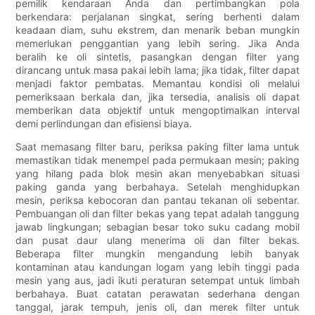
pemilik kendaraan Anda dan pertimbangkan pola
berkendara: perjalanan singkat, sering berhenti dalam
keadaan diam, suhu ekstrem, dan menarik beban mungkin
memerlukan penggantian yang lebih sering. Jika Anda
beralih ke oli sintetis, pasangkan dengan filter yang
dirancang untuk masa pakai lebih lama; jika tidak, filter dapat
menjadi faktor pembatas. Memantau kondisi oli melalui
pemeriksaan berkala dan, jika tersedia, analisis oli dapat
memberikan data objektif untuk mengoptimalkan interval
demi perlindungan dan efisiensi biaya.
Saat memasang filter baru, periksa paking filter lama untuk
memastikan tidak menempel pada permukaan mesin; paking
yang hilang pada blok mesin akan menyebabkan situasi
paking ganda yang berbahaya. Setelah menghidupkan
mesin, periksa kebocoran dan pantau tekanan oli sebentar.
Pembuangan oli dan filter bekas yang tepat adalah tanggung
jawab lingkungan; sebagian besar toko suku cadang mobil
dan pusat daur ulang menerima oli dan filter bekas.
Beberapa filter mungkin mengandung lebih banyak
kontaminan atau kandungan logam yang lebih tinggi pada
mesin yang aus, jadi ikuti peraturan setempat untuk limbah
berbahaya. Buat catatan perawatan sederhana dengan
tanggal, jarak tempuh, jenis oli, dan merek filter untuk