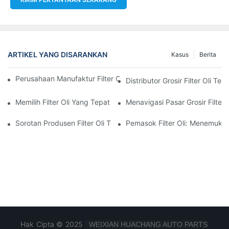
ARTIKEL YANG DISARANKAN
Kasus
Berita
Perusahaan Manufaktur Filter Oli Teratas: Tinjauan Komprehensi
Distributor Grosir Filter Oli T
Memilih Filter Oli Yang Tepat Untuk Model Kendaraan Anda: P
Menavigasi Pasar Grosir Filter O
Sorotan Produsen Filter Oli Terkemuka Dan Inovasi Mereka
Pemasok Filter Oli: Menemukan
Hak Cipta © 2025
WEIXIAN HUACHANG AUTO PARTS