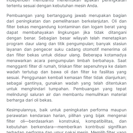
tertentu sesuai dengan kebutuhan mesin Anda.
Pembuangan yang bertanggung jawab merupakan bagian
dari peningkatan dan pemeliharaan berkelanjutan. Oli dan
filter bekas mengandung kontaminan dan logam berat yang
dapat membahayakan lingkungan jika tidak ditangani
dengan benar. Sebagian besar wilayah telah menetapkan
program daur ulang dan titik pengumpulan; banyak stasiun
layanan dan pengecer suku cadang otomotif menerima oli
dan filter bekas untuk didaur ulang. Beberapa kotamadya
menawarkan acara pengumpulan limbah berbahaya. Saat
mengganti filter di rumah, tiriskan filter sepenuhnya ke dalam
wadah tertutup dan bawa oli dan filter ke fasilitas yang
sesuai. Penggunaan kembali kemasan filter tidak dianjurkan;
sebagai gantinya, gunakan wadah yang telah ditentukan
untuk menghindari tumpahan. Pembuangan yang tepat
melindungi saluran air dan membantu memulihkan material
berharga dari oli bekas.
Kesimpulannya, baik untuk peningkatan performa maupun
perawatan kendaraan harian, pilihan yang bijak mengenai
filter oli—berdasarkan konstruksi, kompatibilitas, dan
kebutuhan berkendara—memberikan kontribusi signifikan
terhadap performa dan umur pakai mesin. Memilih filter yang