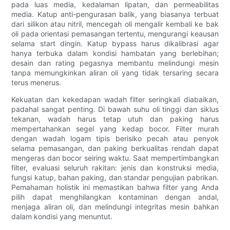
pada luas media, kedalaman lipatan, dan permeabilitas
media. Katup anti-pengurasan balik, yang biasanya terbuat
dari silikon atau nitril, mencegah oli mengalir kembali ke bak
oli pada orientasi pemasangan tertentu, mengurangi keausan
selama start dingin. Katup bypass harus dikalibrasi agar
hanya terbuka dalam kondisi hambatan yang berlebihan;
desain dan rating pegasnya membantu melindungi mesin
tanpa memungkinkan aliran oli yang tidak tersaring secara
terus menerus.
Kekuatan dan kekedapan wadah filter seringkali diabaikan,
padahal sangat penting. Di bawah suhu oli tinggi dan siklus
tekanan, wadah harus tetap utuh dan paking harus
mempertahankan segel yang kedap bocor. Filter murah
dengan wadah logam tipis berisiko pecah atau penyok
selama pemasangan, dan paking berkualitas rendah dapat
mengeras dan bocor seiring waktu. Saat mempertimbangkan
filter, evaluasi seluruh rakitan: jenis dan konstruksi media,
fungsi katup, bahan paking, dan standar pengujian pabrikan.
Pemahaman holistik ini memastikan bahwa filter yang Anda
pilih dapat menghilangkan kontaminan dengan andal,
menjaga aliran oli, dan melindungi integritas mesin bahkan
dalam kondisi yang menuntut.