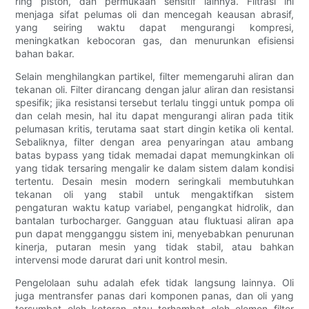
ring piston, dan permukaan sensitif lainnya. Filtrasi ini
menjaga sifat pelumas oli dan mencegah keausan abrasif,
yang seiring waktu dapat mengurangi kompresi,
meningkatkan kebocoran gas, dan menurunkan efisiensi
bahan bakar.
Selain menghilangkan partikel, filter memengaruhi aliran dan
tekanan oli. Filter dirancang dengan jalur aliran dan resistansi
spesifik; jika resistansi tersebut terlalu tinggi untuk pompa oli
dan celah mesin, hal itu dapat mengurangi aliran pada titik
pelumasan kritis, terutama saat start dingin ketika oli kental.
Sebaliknya, filter dengan area penyaringan atau ambang
batas bypass yang tidak memadai dapat memungkinkan oli
yang tidak tersaring mengalir ke dalam sistem dalam kondisi
tertentu. Desain mesin modern seringkali membutuhkan
tekanan oli yang stabil untuk mengaktifkan sistem
pengaturan waktu katup variabel, pengangkat hidrolik, dan
bantalan turbocharger. Gangguan atau fluktuasi aliran apa
pun dapat mengganggu sistem ini, menyebabkan penurunan
kinerja, putaran mesin yang tidak stabil, atau bahkan
intervensi mode darurat dari unit kontrol mesin.
Pengelolaan suhu adalah efek tidak langsung lainnya. Oli
juga mentransfer panas dari komponen panas, dan oli yang
tersumbat oleh kotoran atau terhambat oleh elemen filter