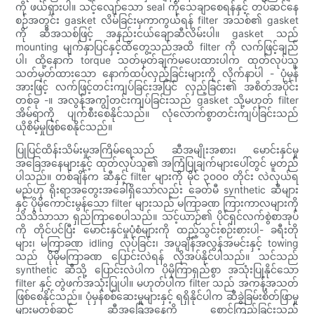
ကို ဖယ်ရှားပါ။ သင့်လျော်သော seal ကိုသေချာစေရန်နှင့် တပ်ဆင်နေ
စဉ်အတွင်း gasket လိမ်ခြင်းမှကာကွယ်ရန် filter အသစ်၏ gasket
ကို ဆီအသစ်ဖြင့် အနည်းငယ်ချောဆီလိမ်းပါ။ gasket သည်
mounting မျက်နှာပြင်နှင့်ထိတွေ့သည်အထိ filter ကို လက်ဖြင့်ချည်
ပါ၊ ထို့နောက် torque သတ်မှတ်ချက်မပေးထားပါက ထုတ်လုပ်သူ
သတ်မှတ်ထားသော နောက်ထပ်လှည့်ခြင်းများကို လိုက်နာပါ - ပုံမှန်
အားဖြင့် လက်ဖြင့်တင်းကျပ်ခြင်းအပြင် လှည့်ခြင်း၏ အစိတ်အပိုင်း
တစ်ခု -။ အလွန်အကျွံတင်းကျပ်ခြင်းသည် gasket သို့မဟုတ် filter
အိမ်ရာကို ပျက်စီးစေနိုင်သည်။ လုံလောက်စွာတင်းကျပ်ခြင်းသည်
ယိုစိမ့်မှုဖြစ်စေနိုင်သည်။
ပြုပြင်ထိန်းသိမ်းမှုအကြိမ်ရေသည် ဆီအမျိုးအစား၊ မောင်းနှင်မှု
အခြေအနေများနှင့် ထုတ်လုပ်သူ၏ အကြံပြုချက်များပေါ်တွင် မူတည်
ပါသည်။ တစ်ချိန်က ဆီနှင့် filter များကို မိုင် ၃၀၀၀ တိုင်း လဲလှယ်ရ
မည်ဟု ရိုးရာအတွေးအခေါ်ရှိသော်လည်း ခေတ်မီ synthetic ဆီများ
နှင့် ပိုမိုကောင်းမွန်သော filter များသည် မကြာခဏ ကြားကာလများကို
သိသိသာသာ ရှည်ကြာစေပါသည်။ သင့်ယာဉ်၏ ပိုင်ရှင်လက်စွဲစာအုပ်
ကို တိုင်ပင်ပြီး မောင်းနှင်မှုပုံစံများကို ထည့်သွင်းစဉ်းစားပါ- ခရီးတို
များ၊ မကြာခဏ idling လုပ်ခြင်း၊ အပူချိန်အလွန်အမင်းနှင့် towing
သည် ပိုမိုမကြာခဏ ပြောင်းလဲရန် လိုအပ်နိုင်ပါသည်။ သင်သည်
synthetic ဆီသို့ ပြောင်းလဲပါက ပိုမိုကြာရှည်စွာ အသုံးပြုနိုင်သော
filter နှင့် တွဲဖက်အသုံးပြုပါ။ မဟုတ်ပါက filter သည် အကန့်အသတ်
ဖြစ်စေနိုင်သည်။ ပုံမှန်စစ်ဆေးမှုများနှင့် ရရှိနိုင်ပါက ဆီခွဲခြမ်းစိတ်ဖြာမှု
များမှတစ်ဆင့် ဆီအခြေအနေကို စောင့်ကြည့်ခြင်းသည်