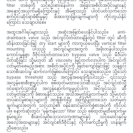
filter တစ်ခုကို သင်စဉ်းစားနေပါက အခြားအစိတ်အပိုင်းများနှင့်
အနှောင့်အယှက်မရှိကြောင်းနှင့် အိမ်ရာသည် ပါဝင်ပတ်သက်သော
စက်ပိုင်းဆိုင်ရာဖိစီးမှုနှင့် ဖိအားကွာခြားချက်များကို ကိုင်တွယ်နိုင်
ကြောင်း သေချာပါစေ။
အထူးအင်္ဂါရပ်များသည် အဆုံးအဖြတ်ပေးနိုင်ပါသည်။ anti-
drainback valve သည် အင်ဂျင်ပိတ်ထားချိန်တွင် filter တွင် ဆီကို
ထိန်းထားခြင်းဖြင့် dry start များကို ကာကွယ်ပေးပြီး vertical filter
mounting ပါသည့် အင်ဂျင်များအတွက် အဖိုးတန်ပါသည်။
ကောင်းမွန်စွာ ဒီဇိုင်းထုတ်ထားသော bypass valve သည် မီဒီယာ
ပိတ်ဆို့ခြင်း သို့မဟုတ် ဆီ viscosity မြင့်တက်လာပါက အင်ဂျင်ကို
ငတ်မွတ်စေမည့်အစား အစိတ်အပိုင်းကို ဖြတ်ကျော်ခြင်းဖြင့် သန့်ရှင်း
သောစီးဆင်းမှု ဆက်လက်ဖြစ်ပေါ်ကြောင်း သေချာစေသည်။ သို့သော်
bypass threshold သည် အလွန်အရေးကြီးပါသည်- ၎င်းသည်
အလွန်စောစီးစွာပွင့်ပါက စစ်ထုတ်မထားသောဆီသည် အင်ဂျင်ထဲသို့
ဝင်ရောက်သွားပြီး အလွန်နောက်ကျမှပွင့်ပါက အင်ဂျင်သည် ဆီ
ငတ်မွတ်ခြင်းကို ခံစားရနိုင်သည်။ အသိအမှတ်ပြုလက်မှတ် သို့မဟုတ်
တပ်ဆင်မှုစာရင်းများကို အာရုံစိုက်ပြီး အကြံပြုထားသော သတ်မှတ်
ချက်များအတွက် သင့်ယာဉ်၏ ဝန်ဆောင်မှုလက်စွဲစာအုပ်ကို တိုင်ပင်
ပါ။ နောက်ဆုံးတွင်၊ “မှန်ကန်သော” filter သည် စစ်ထုတ်မှုထိရောက်မှု၊
စွမ်းရည်၊ စီးဆင်းမှုဝိသေသလက္ခဏာများနှင့် သင့်မောင်းနှင်မှု
အလေ့အထများနှင့် အင်ဂျင်၏ဒီဇိုင်းနှင့် လိုက်ဖက်ညီမှုကို ဟန်ချက်
ညီစေသည်။