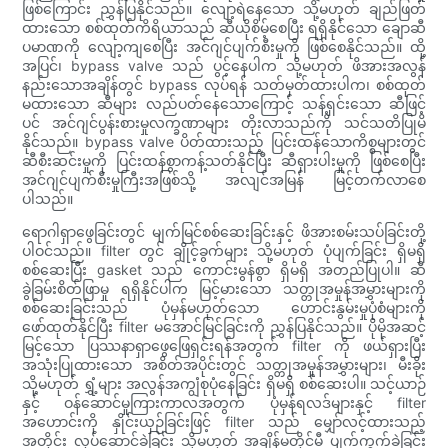
ဖြစ်ကြောင်း ညွှန်ပြနိုင်သည်။ လျော့ရဲနေသော သို့မဟုတ် ချည်ဖြတ်
ထားသော စစ်ထုတ်ကိရိယာသည် ဆီယိုစိမ့်စေပြီး ရရှိနိုင်သော ချောဆီ
ပမာဏကို လျော့ကျစေပြီး အင်ဂျင်ပျက်စီးမှုကို ဖြစ်စေနိုင်သည်။ ထို့
အပြင်၊ bypass valve သည် ပွင့်နေပါက သို့မဟုတ် ဖိအားအလွန်
နည်းသောအချိန်တွင် bypass လုပ်ရန် သတ်မှတ်ထားပါက၊ စစ်ထုတ်
မထားသော ဆီများ လည်ပတ်နေသောကြောင့် သန့်ရှင်းသော ဆီဖြင့်
ပင် အင်ဂျင်ပွန်းစားမှုလက္ခဏာများ တိုးလာသည်ကို သင်သတိပြုမိ
နိုင်သည်။ bypass valve ပိတ်ထားသည့် ပြင်းထန်သောကိစ္စများတွင်
ဆီစီးဆင်းမှုကို ပြင်းထန်စွာကန့်သတ်နိုင်ပြီး ဆီရှားပါးမှုကို ဖြစ်စေပြီး
အင်ဂျင်ပျက်စီးမှုကြီးအဖြစ်သို့ အလျင်အမြန် မြင့်တက်လာစေ
ပါသည်။
ရောဂါရှာဖွေခြင်းတွင် မျက်မြင်စစ်ဆေးခြင်းနှင့် ဖိအားစမ်းသပ်ခြင်းတို့
ပါဝင်သည်။ filter တွင် ချိုင့်ခွက်များ သို့မဟုတ် ပုံပျက်ခြင်း ရှိမရှိ
စစ်ဆေးပြီး gasket သည် ကောင်းမွန်စွာ ရှိမရှိ အတည်ပြုပါ။ ဆီ
ခွဲခြမ်းစိတ်ဖြာမှု ရရှိနိုင်ပါက မြင့်မားသော သတ္တုအမှုန်အမွှားများကို
စစ်ဆေးခြင်းသည် ပုံမှန်မဟုတ်သော ဟောင်းနွမ်းမှုပုံစံများကို
ဖော်ထုတ်နိုင်ပြီး filter မအောင်မြင်ခြင်းကို ညွှန်ပြနိုင်သည်။ ပိုမိုအဆင့်
မြင့်သော ပြဿနာရှာဖွေဖြေရှင်းရန်အတွက် filter ကို ဖယ်ရှားပြီး
အသုံးပြုထားသော အစိတ်အပိုင်းတွင် သတ္တုအမှုန်အမွှားများ၊ မီးခိုး
သို့မဟုတ် ရွှံ့များ အလွန်အကျွံစုပုံနေခြင်း ရှိမရှိ စစ်ဆေးပါ။ သင့်ယာဉ်
နှင့် ဝန်ဆောင်မှုကြားကာလအတွက် ပုံမှန်ရလဒ်များနှင့် filter
အဟောင်းကို နှိုင်းယှဉ်ခြင်းဖြင့် filter သည် မျှော်လင့်ထားသည့်
အတိုင်း လုပ်ဆောင်ခဲ့ခြင်း သို့မဟုတ် အချိန်မတိုင်မီ ပျက်ကွက်ခဲ့ခြင်း