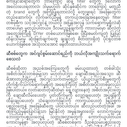
စက်ပြင်ဆရာတွေက ဘာကြောင့် ဆီနဲ့ filter တွေကို ဒီလောက်
အလေးပေးရတာလဲ၊ ဒါမှမဟုတ် ဆိုင်နှစ်ဆိုင်က ဘာကြောင့် မတူညီ
တဲ့ brand တွေကို အကြံပြုရတာလဲလို့ တွေးဖူးရင် အဖြေတွေက
တည်ဆောက်ပုံ၊ လိုက်ဖက်ညီမှုနဲ့ တကယ့်အခြေအနေတွေမှာ filter
တစ်ခုစီက သင့်အင်ဂျင်နဲ့ ဘယ်လို အပြန်အလှန် သက်ရောက်မှုရှိလဲဆို
တာပေါ်မှာ မူတည်ပါတယ်။ ဒီလမ်းညွှန်ချက်ကို ကားလမ်းမှာ ဆီလဲတဲ့
အတွေ့အကြုံရှိ DIYer တစ်ယောက်ဖြစ်စေ၊ ပိုပြီးစမတ်ကျတဲ့ ပြုပြင်
ထိန်းသိမ်းမှု ဆုံးဖြတ်ချက်တွေ ချချင်တဲ့ စိတ်ထားရှိတဲ့ ပိုင်ရှင်တစ်
ယောက်ဖြစ်စေ အသုံးဝင်အောင် ဖန်တီးထားပါတယ်။
ဆီစစ်တွေက အင်ဂျင်စွမ်းဆောင်ရည်ကို ဘယ်လိုအကျိုးသက်ရောက်
စေသလဲ
ဆီစစ်ဆိုတာ အညစ်အကြေးတွေကို ဖမ်းယူထားတဲ့ တစ်ခါသုံး
အစိတ်အပိုင်းတစ်ခုမျှသာ မဟုတ်ပါဘူး၊ ချောဆီအရည်အသွေး၊ ဆီ
ဖိအားတည်ငြိမ်မှုနဲ့ အင်ဂျင်သက်တမ်းရှည် ယိုယွင်းပျက်စီးမှုတွေကို
တိုက်ရိုက်သက်ရောက်မှုရှိတဲ့ အရေးကြီးတဲ့ အစိတ်အပိုင်းတစ်ခုလည်း
ဖြစ်ပါတယ်။ လတ်ဆတ်တဲ့ဆီထဲမှာ ရွေ့လျားနေတဲ့ အစိတ်အပိုင်းတွေ
ကို ချောဆီလိမ်းပေးတဲ့၊ ပွတ်တိုက်မှုကို လျှော့ချပေးတဲ့၊ အပူချိန်ကို
ထိန်းချုပ်ပေးတဲ့၊ သံချေးတက်ခြင်းကို ကာကွယ်ပေးတဲ့ ဖြည့်စွက်
ပစ္စည်းတွေနဲ့ အခြေခံဆီတွေ ပါဝင်ပါတယ်။ ဆီလည်ပတ်တဲ့အခါ အ
ဏုကြည့်မှန်ပြောင်းနဲ့သာ မြင်နိုင်တဲ့ အမှုန်အမွှားတွေ၊ လောင်ကျွမ်းမှု
ဘေးထွက်ပစ္စည်းတွေနဲ့ သတ္တုအလွှာတွေကို ကောက်ယူပါတယ်။
ကောင်းမွန်စွာ အလုပ်လုပ်တဲ့ ဆီစစ်တစ်ခုက ဒီညစ်ညမ်းပစ္စည်းတွေ