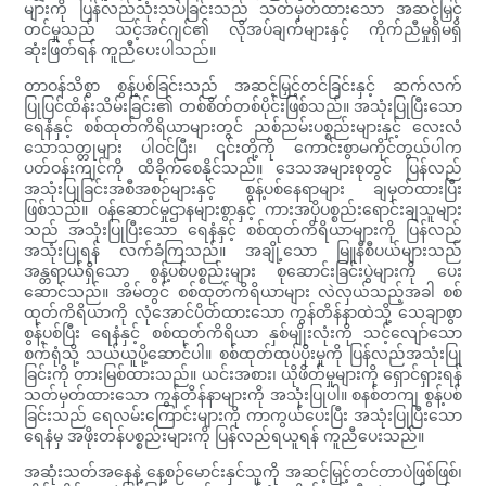
များကို ပြန်လည်သုံးသပ်ခြင်းသည် သတ်မှတ်ထားသော အဆင့်မြှင့်
တင်မှုသည် သင့်အင်ဂျင်၏ လိုအပ်ချက်များနှင့် ကိုက်ညီမှုရှိမရှိ
ဆုံးဖြတ်ရန် ကူညီပေးပါသည်။
တာဝန်သိစွာ စွန့်ပစ်ခြင်းသည် အဆင့်မြှင့်တင်ခြင်းနှင့် ဆက်လက်
ပြုပြင်ထိန်းသိမ်းခြင်း၏ တစ်စိတ်တစ်ပိုင်းဖြစ်သည်။ အသုံးပြုပြီးသော
ရေနံနှင့် စစ်ထုတ်ကိရိယာများတွင် ညစ်ညမ်းပစ္စည်းများနှင့် လေးလံ
သောသတ္တုများ ပါဝင်ပြီး၊ ၎င်းတို့ကို ကောင်းစွာမကိုင်တွယ်ပါက
ပတ်ဝန်းကျင်ကို ထိခိုက်စေနိုင်သည်။ ဒေသအများစုတွင် ပြန်လည်
အသုံးပြုခြင်းအစီအစဉ်များနှင့် စွန့်ပစ်နေရာများ ချမှတ်ထားပြီး
ဖြစ်သည်။ ဝန်ဆောင်မှုဌာနများစွာနှင့် ကားအပိုပစ္စည်းရောင်းချသူများ
သည် အသုံးပြုပြီးသော ရေနံနှင့် စစ်ထုတ်ကိရိယာများကို ပြန်လည်
အသုံးပြုရန် လက်ခံကြသည်။ အချို့သော မြူနီစီပယ်များသည်
အန္တရာယ်ရှိသော စွန့်ပစ်ပစ္စည်းများ စုဆောင်းခြင်းပွဲများကို ပေး
ဆောင်သည်။ အိမ်တွင် စစ်ထုတ်ကိရိယာများ လဲလှယ်သည့်အခါ စစ်
ထုတ်ကိရိယာကို လုံအောင်ပိတ်ထားသော ကွန်တိန်နာထဲသို့ သေချာစွာ
စွန့်ပစ်ပြီး ရေနံနှင့် စစ်ထုတ်ကိရိယာ နှစ်မျိုးလုံးကို သင့်လျော်သော
စက်ရုံသို့ သယ်ယူပို့ဆောင်ပါ။ စစ်ထုတ်ထုပ်ပိုးမှုကို ပြန်လည်အသုံးပြု
ခြင်းကို တားမြစ်ထားသည်။ ယင်းအစား၊ ယိုဖိတ်မှုများကို ရှောင်ရှားရန်
သတ်မှတ်ထားသော ကွန်တိန်နာများကို အသုံးပြုပါ။ စနစ်တကျ စွန့်ပစ်
ခြင်းသည် ရေလမ်းကြောင်းများကို ကာကွယ်ပေးပြီး အသုံးပြုပြီးသော
ရေနံမှ အဖိုးတန်ပစ္စည်းများကို ပြန်လည်ရယူရန် ကူညီပေးသည်။
အဆုံးသတ်အနေနဲ့ နေ့စဉ်မောင်းနှင်သူကို အဆင့်မြှင့်တင်တာပဲဖြစ်ဖြစ်၊