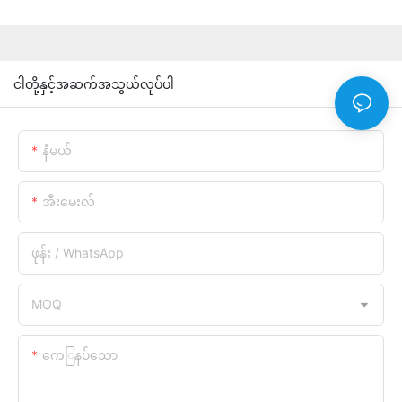
ငါတို့နှင့်အဆက်အသွယ်လုပ်ပါ
နံမယ်
အီးမေးလ်
ဖုန်း / WhatsApp
MOQ
ကေြနပ်သော