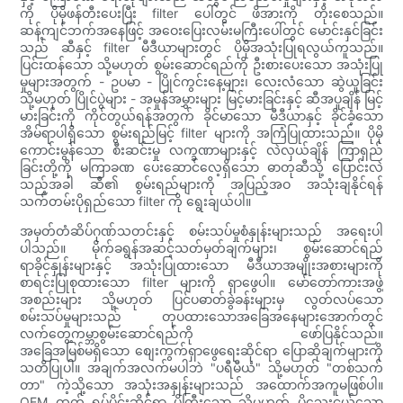
ကို ပိုမိုဖန်တီးပေးပြီး filter ပေါ်တွင် ဖိအားကို တိုးစေသည်။
ဆန့်ကျင်ဘက်အနေဖြင့် အဝေးပြေးလမ်းမကြီးပေါ်တွင် မောင်းနှင်ခြင်း
သည် ဆီနှင့် filter မီဒီယာများတွင် ပိုမိုအသုံးပြုရလွယ်ကူသည်။
ပြင်းထန်သော သို့မဟုတ် စွမ်းဆောင်ရည်ကို ဦးစားပေးသော အသုံးပြု
မှုများအတွက် - ဥပမာ - ပြိုင်ကွင်းနေ့များ၊ လေးလံသော ဆွဲယူခြင်း
သို့မဟုတ် ပြိုင်ပွဲများ - အမှုန်အမွှားများ မြင့်မားခြင်းနှင့် ဆီအပူချိန် မြင့်
မားခြင်းကို ကိုင်တွယ်ရန်အတွက် ခိုင်မာသော မီဒီယာနှင့် ခိုင်ခံ့သော
အိမ်ရာပါရှိသော စွမ်းရည်မြင့် filter များကို အကြံပြုထားသည်။ ပိုမို
ကောင်းမွန်သော စီးဆင်းမှု လက္ခဏာများနှင့် လဲလှယ်ချိန် ကြာရှည်
ခြင်းတို့ကို မကြာခဏ ပေးဆောင်လေ့ရှိသော ဓာတုဆီသို့ ပြောင်းလဲ
သည့်အခါ ဆီ၏ စွမ်းရည်များကို အပြည့်အဝ အသုံးချနိုင်ရန်
သက်တမ်းပိုရှည်သော filter ကို ရွေးချယ်ပါ။
အမှတ်တံဆိပ်ဂုဏ်သတင်းနှင့် စမ်းသပ်မှုစံနှုန်းများသည် အရေးပါ
ပါသည်။ မိုက်ခရွန်အဆင့်သတ်မှတ်ချက်များ၊ စွမ်းဆောင်ရည်
ရာခိုင်နှုန်းများနှင့် အသုံးပြုထားသော မီဒီယာအမျိုးအစားများကို
စာရင်းပြုစုထားသော filter များကို ရှာဖွေပါ။ မော်တော်ကားအဖွဲ့
အစည်းများ သို့မဟုတ် ပြင်ပဓာတ်ခွဲခန်းများမှ လွတ်လပ်သော
စမ်းသပ်မှုများသည် တုပထားသောအခြေအနေများအောက်တွင်
လက်တွေ့ကမ္ဘာစွမ်းဆောင်ရည်ကို ဖော်ပြနိုင်သည်။
အခြေအမြစ်မရှိသော စျေးကွက်ရှာဖွေရေးဆိုင်ရာ ပြောဆိုချက်များကို
သတိပြုပါ။ အချက်အလက်မပါဘဲ "ပရီမီယံ" သို့မဟုတ် "တစ်သက်
တာ" ကဲ့သို့သော အသုံးအနှုန်းများသည် အထောက်အကူမဖြစ်ပါ။
OEM ထက် ရုပ်ပိုင်းဆိုင်ရာ ပိုကြီးသော သို့မဟုတ် ပိုသေးငယ်သော