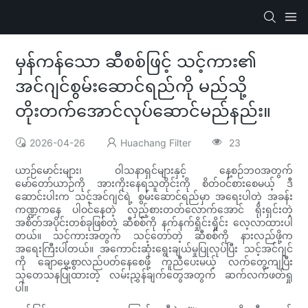
မှန်ကန်သော ဆီစစ်ဖြင့် သင့်ကား၏
အင်ဂျင်စွမ်းဆောင်ရည်ကို မည်သို့
တိုးတက်အောင်လုပ်ဆောင်မည်နည်း။
2026-04-26
Huachang Filter
23
ယာဉ်မောင်းများ၊ ဝါသနာရှင်များနှင့် နေ့စဉ်ဘဝအတွက်
မော်တော်ယာဉ်ကို အားကိုးနေရသူတိုင်းကို စိတ်ဝင်စားစေမယ့် ဒီ
ဆောင်းပါးက သင့်အင်ဂျင်ရဲ့ စွမ်းဆောင်ရည်မှာ အရေးပါတဲ့ အခန်း
ကဏ္ဍကနေ ပါဝင်နေတဲ့ လှည့်စားတတ်လောက်အောင် ရိုးရှင်းတဲ့
အစိတ်အပိုင်းတစ်ခုဖြစ်တဲ့ ဆီစစ်ကို နက်နက်ရှိုင်းရှိုင်း လေ့လာထားပါ
တယ်။ သင့်ကားအတွက် သင့်တော်တဲ့ ဆီစစ်ကို နားလည်ဖို့က
အရေးကြီးပါတယ်။ အကောင်းဆုံးရွေးချယ်မှုပြုလုပ်ပြီး သင့်အင်ဂျင်
ကို ချောမွေ့စွာလည်ပတ်နေစေဖို့ ကူညီပေးမယ့် လက်တွေ့ကျပြီး
သုတေသနပြုထားတဲ့ လမ်းညွှန်ချက်တွေအတွက် ဆက်လက်ဖတ်ရှု
ပါ။