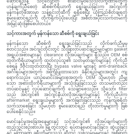
ဆောင်ရည်နဲ့ သင့်လျော်တဲ့ စီးဆင်းမှုဝိသေသလက္ခဏာတွေကို
ဟန်ချက်ညီစေတဲ့ ဆီစစ်ကိရိယာကို ရွေးချယ်ခြင်းက အင်ဂျင်ကို
မှန်ကန်တဲ့ဖိအားမှာ သန့်ရှင်းတဲ့ဆီကို ရရှိစေပြီး ယုံကြည်စိတ်ချရတဲ့
စွမ်းဆောင်ရည်ကို တိုက်ရိုက်ပံ့ပိုးပေးပြီး အစိတ်အပိုင်းသက်တမ်းကို
အမြင့်ဆုံးဖြစ်စေပါတယ်။
သင့်ကားအတွက် မှန်ကန်သော ဆီစစ်ကို ရွေးချယ်ခြင်း
မှန်ကန်သော ဆီစစ်ကို ရွေးချယ်ခြင်းသည် လိုက်ဖက်ညီမှုမှ
စတင်သည်။ အင်ဂျင်တိုင်းတွင် သီးခြားတပ်ဆင်ချည်မျှင်များ၊ gasket
အရွယ်အစားများနှင့် clearance လိုအပ်ချက်များ ရှိသည်။ OEM စစ်
ထုတ်ကိရိယာများကို ထုတ်လုပ်သူ၏ သတ်မှတ်ချက်များနှင့် ကိုက်ညီ
စေရန် ဒီဇိုင်းထုတ်ထားပြီး bypass valve များနှင့် anti-drainback
အင်္ဂါရပ်များအတွက် အကြံပြုထားသော ခံနိုင်ရည်များအတွင်း ကျ
ရောက်သည်။ ယာဉ်မောင်းအများစုအတွက် OEM သို့မဟုတ် ညီမျှ
သော အစားထိုးကိရိယာများကို အသုံးပြုခြင်းသည် တသမတ်တည်း
တပ်ဆင်မှုနှင့် လုပ်ဆောင်ချက်ကို သေချာစေသည်။ သို့သော်၊ filter
သည် အင်ဂျင်၏ အင်ဂျင်နီယာလိုအပ်ချက်များနှင့် ကိုက်ညီပါက
aftermarket ရွေးချယ်မှုများကို အကဲဖြတ်ခြင်းသည် ကုန်ကျစရိတ်
သက်သာစေခြင်း သို့မဟုတ် စွမ်းဆောင်ရည် တိုးတက်မှုများကို ဖြစ်
ပေါ်စေနိုင်သည်။
မောင်းနှင်မှုအခြေအနေများနှင့် သင့်အင်ဂျင်၏ လိုအပ်ချက်များကို
ထည့်သွင်းစဉ်းစားပါ။ မြို့တွင်းတွင် ရပ်တန့်မောင်းနှင်ခြင်း၊ ဆွဲယူခြင်း
နှင့် မကြာခဏ ခရီးတိုများသည် ဆီတွင် ညစ်ညမ်းမှုများနှင့် အစိုဓာတ်