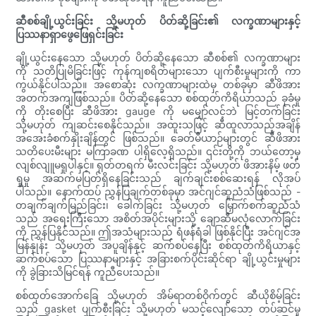
ဆီစစ်ချို့ယွင်းခြင်း သို့မဟုတ် ပိတ်ဆို့ခြင်း၏ လက္ခဏာများနှင့်
ပြဿနာရှာဖွေဖြေရှင်းခြင်း
ချို့ယွင်းနေသော သို့မဟုတ် ပိတ်ဆို့နေသော ဆီစစ်၏ လက္ခဏာများ
ကို သတိပြုမိခြင်းဖြင့် ကုန်ကျစရိတ်များသော ပျက်စီးမှုများကို ကာ
ကွယ်နိုင်ပါသည်။ အစောဆုံး လက္ခဏာများထဲမှ တစ်ခုမှာ ဆီဖိအား
အတက်အကျဖြစ်သည်။ ပိတ်ဆို့နေသော စစ်ထုတ်ကိရိယာသည် ခုခံမှု
ကို တိုးစေပြီး ဆီဖိအား gauge ကို မမျှော်လင့်ဘဲ မြင့်တက်ခြင်း
သို့မဟုတ် ကျဆင်းစေနိုင်သည်။ အထူးသဖြင့် ဆီထူလာသည့်အချိန်
အအေးခံစက်နှိုးချိန်တွင် ဖြစ်သည်။ ခေတ်မီယာဉ်များတွင် ဆီဖိအား
သတိပေးမီးများ မကြာခဏ ပါရှိလေ့ရှိသည်။ ၎င်းတို့ကို ဘယ်တော့မှ
လျစ်လျူမရှုပါနှင့်။ ရုတ်တရက် မီးလင်းခြင်း သို့မဟုတ် ဖိအားနိမ့် ဖတ်
ရှုမှု အဆက်မပြတ်ရှိနေခြင်းသည် ချက်ချင်းစစ်ဆေးရန် လိုအပ်
ပါသည်။ နောက်ထပ် ညွှန်ပြချက်တစ်ခုမှာ အင်ဂျင်ဆူညံသံဖြစ်သည် -
တချက်ချက်မြည်ခြင်း၊ ခေါက်ခြင်း သို့မဟုတ် မြှောက်စက်ဆူညံသံ
သည် အရေးကြီးသော အစိတ်အပိုင်းများသို့ ချောဆီမလုံလောက်ခြင်း
ကို ညွှန်ပြနိုင်သည်။ ဤအသံများသည် ရံဖန်ရံခါ ဖြစ်နိုင်ပြီး အင်ဂျင်အ
မြန်နှုန်း သို့မဟုတ် အပူချိန်နှင့် ဆက်စပ်နေပြီး စစ်ထုတ်ကိရိယာနှင့်
ဆက်စပ်သော ပြဿနာများနှင့် အခြားစက်ပိုင်းဆိုင်ရာ ချို့ယွင်းမှုများ
ကို ခွဲခြားသိမြင်ရန် ကူညီပေးသည်။
စစ်ထုတ်အောက်ခြေ သို့မဟုတ် အိမ်ရာတစ်ဝိုက်တွင် ဆီယိုစိမ့်ခြင်း
သည် gasket ပျက်စီးခြင်း သို့မဟုတ် မသင့်လျော်သော တပ်ဆင်မှု