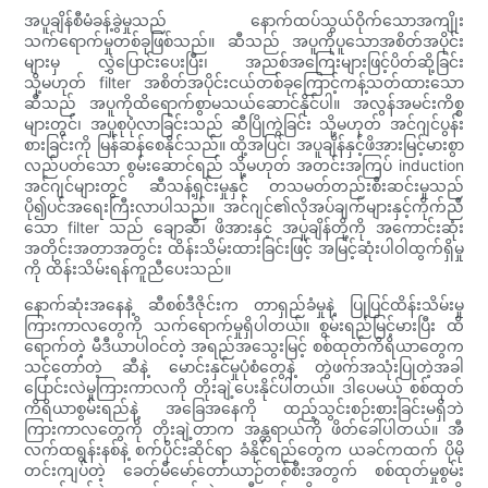
အပူချိန်စီမံခန့်ခွဲမှုသည် နောက်ထပ်သွယ်ဝိုက်သောအကျိုး
သက်ရောက်မှုတစ်ခုဖြစ်သည်။ ဆီသည် အပူကိုပူသောအစိတ်အပိုင်း
များမှ လွှဲပြောင်းပေးပြီး၊ အညစ်အကြေးများဖြင့်ပိတ်ဆို့ခြင်း
သို့မဟုတ် filter အစိတ်အပိုင်းငယ်တစ်ခုကြောင့်ကန့်သတ်ထားသော
ဆီသည် အပူကိုထိရောက်စွာမသယ်ဆောင်နိုင်ပါ။ အလွန်အမင်းကိစ္စ
များတွင်၊ အပူစုပုံလာခြင်းသည် ဆီပြိုကွဲခြင်း သို့မဟုတ် အင်ဂျင်ပွန်း
စားခြင်းကို မြန်ဆန်စေနိုင်သည်။ ထို့အပြင်၊ အပူချိန်နှင့်ဖိအားမြင့်မားစွာ
လည်ပတ်သော စွမ်းဆောင်ရည် သို့မဟုတ် အတင်းအကြပ် induction
အင်ဂျင်များတွင် ဆီသန့်ရှင်းမှုနှင့် တသမတ်တည်းစီးဆင်းမှုသည်
ပို၍ပင်အရေးကြီးလာပါသည်။ အင်ဂျင်၏လိုအပ်ချက်များနှင့်ကိုက်ညီ
သော filter သည် ချောဆီ၊ ဖိအားနှင့် အပူချိန်တို့ကို အကောင်းဆုံး
အတိုင်းအတာအတွင်း ထိန်းသိမ်းထားခြင်းဖြင့် အမြင့်ဆုံးပါဝါထွက်ရှိမှု
ကို ထိန်းသိမ်းရန်ကူညီပေးသည်။
နောက်ဆုံးအနေနဲ့ ဆီစစ်ဒီဇိုင်းက တာရှည်ခံမှုနဲ့ ပြုပြင်ထိန်းသိမ်းမှု
ကြားကာလတွေကို သက်ရောက်မှုရှိပါတယ်။ စွမ်းရည်မြင့်မားပြီး ထိ
ရောက်တဲ့ မီဒီယာပါဝင်တဲ့ အရည်အသွေးမြင့် စစ်ထုတ်ကိရိယာတွေက
သင့်တော်တဲ့ ဆီနဲ့ မောင်းနှင်မှုပုံစံတွေနဲ့ တွဲဖက်အသုံးပြုတဲ့အခါ
ပြောင်းလဲမှုကြားကာလကို တိုးချဲ့ပေးနိုင်ပါတယ်။ ဒါပေမယ့် စစ်ထုတ်
ကိရိယာစွမ်းရည်နဲ့ အခြေအနေကို ထည့်သွင်းစဉ်းစားခြင်းမရှိဘဲ
ကြားကာလတွေကို တိုးချဲ့တာက အန္တရာယ်ကို ဖိတ်ခေါ်ပါတယ်။ အီ
လက်ထရွန်းနစ်နဲ့ စက်ပိုင်းဆိုင်ရာ ခံနိုင်ရည်တွေက ယခင်ကထက် ပိုမို
တင်းကျပ်တဲ့ ခေတ်မီမော်တော်ယာဉ်တစ်စီးအတွက် စစ်ထုတ်မှုစွမ်း