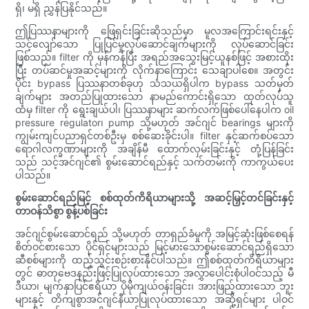
ရှိ၊ မရှိ ညွှန်ပြနိုင်သည်။
ဤပြဿနာများကို ဖြေရှင်းခြင်းဆိုသည်မှာ မူလအကြောင်းရင်းနှင့်
သင့်လျော်သော ပြုပြင်မှုလုပ်ဆောင်ချက်များကို လုပ်ဆောင်ခြင်း
ဖြစ်သည်။ filter ကို မှန်ကန်ပြီး အရည်အသွေးမြင့်ယူနစ်ဖြင့် အစားထိုး
ပြီး တပ်ဆင်မှုအဆင့်များကို လိုက်နာကြောင်း သေချာပါစေ။ အတွင်း
ပိုင်း bypass ပြဿနာတစ်ခုဟု သံသယရှိပါက bypass သတ်မှတ်
ချက်များ အတည်ပြုထားသော နာမည်ကောင်းရှိသော ထုတ်လုပ်သူ
ထံမှ filter ကို ရွေးချယ်ပါ၊ ပြဿနာများ ဆက်လက်ဖြစ်ပေါ်နေပါက oil
pressure regulator၊ pump သို့မဟုတ် အင်ဂျင် bearings များကို
ကျွမ်းကျင်ပညာရှင်တစ်ဦးမှ စစ်ဆေးခိုင်းပါ။ filter နှင့်ဆက်စပ်သော
ရောဂါလက္ခဏာများကို အချိန်မီ ထောက်လှမ်းခြင်းနှင့် တုံ့ပြန်ခြင်း
သည် သင့်အင်ဂျင်၏ စွမ်းဆောင်ရည်နှင့် သက်တမ်းကို ကာကွယ်ပေး
ပါသည်။
စွမ်းဆောင်ရည်မြင့် စစ်ထုတ်ကိရိယာများသို့ အဆင့်မြှင့်တင်ခြင်းနှင့်
တာဝန်သိစွာ စွန့်ပစ်ခြင်း
အင်ဂျင်စွမ်းဆောင်ရည် သို့မဟုတ် တာရှည်ခံမှုကို အမြင့်ဆုံးဖြစ်စေရန်
စိတ်ဝင်စားသော ပိုင်ရှင်များသည် မြင့်မားသောစွမ်းဆောင်ရည်ရှိသော
ဆီစစ်များကို ထည့်သွင်းစဉ်းစားနိုင်ပါသည်။ ဤစစ်ထုတ်ကိရိယာများ
တွင် ဓာတုဗေဒနည်းဖြင့်ပြုလုပ်ထားသော အလွှာပေါင်းစုံပါဝင်သည့် မီ
ဒီယာ၊ မျက်နှာပြင်ဧရိယာ ပိုမိုကျယ်ဝန်းခြင်း၊ အားဖြည့်ထားသော ဘူး
များနှင့် တိကျစွာအင်ဂျင်နီယာပြုလုပ်ထားသော အဆို့ရှင်များ ပါဝင်