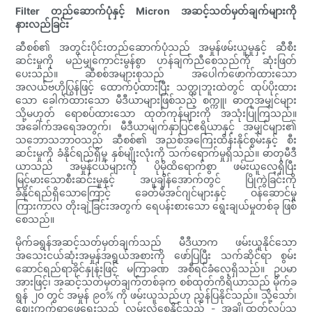
Filter တည်ဆောက်ပုံနှင့် Micron အဆင့်သတ်မှတ်ချက်များကို
နားလည်ခြင်း
ဆီစစ်၏ အတွင်းပိုင်းတည်ဆောက်ပုံသည် အမှုန်ဖမ်းယူမှုနှင့် ဆီစီး
ဆင်းမှုကို မည်မျှကောင်းမွန်စွာ ဟန်ချက်ညီစေသည်ကို ဆုံးဖြတ်
ပေးသည်။ ဆီစစ်အများစုသည် အပေါက်ဖောက်ထားသော
အလယ်ဗဟိုပြွန်ဖြင့် ထောက်ပံ့ထားပြီး သတ္တုဘူးထဲတွင် ထုပ်ပိုးထား
သော ခေါက်ထားသော မီဒီယာများဖြစ်သည့် စက္ကူ၊ ဓာတုအမျှင်များ
သို့မဟုတ် ရောစပ်ထားသော ထုတ်ကုန်များကို အသုံးပြုကြသည်။
အခေါက်အရေအတွက်၊ မီဒီယာမျက်နှာပြင်ဧရိယာနှင့် အမျှင်များ၏
သဘောသဘာဝသည် ဆီစစ်၏ အညစ်အကြေးထိန်းနိုင်စွမ်းနှင့် စီး
ဆင်းမှုကို ခံနိုင်ရည်ရှိမှု နှစ်မျိုးလုံးကို သက်ရောက်မှုရှိသည်။ ဓာတုမီဒီ
ယာသည် အမှုန်ငယ်များကို ပိုမိုထိရောက်စွာ ဖမ်းယူလေ့ရှိပြီး
မြင့်မားသောစီးဆင်းမှုနှင့် အပူချိန်အောက်တွင် ပြိုကွဲခြင်းကို
ခံနိုင်ရည်ရှိသောကြောင့် ခေတ်မီအင်ဂျင်များနှင့် ဝန်ဆောင်မှု
ကြားကာလ တိုးချဲ့ခြင်းအတွက် ရေပန်းစားသော ရွေးချယ်မှုတစ်ခု ဖြစ်
စေသည်။
မိုက်ခရွန်အဆင့်သတ်မှတ်ချက်သည် မီဒီယာက ဖမ်းယူနိုင်သော
အသေးငယ်ဆုံးအမှုန်အရွယ်အစားကို ဖော်ပြပြီး သက်ဆိုင်ရာ စွမ်း
ဆောင်ရည်ရာခိုင်နှုန်းဖြင့် မကြာခဏ အစီရင်ခံလေ့ရှိသည်။ ဥပမာ
အားဖြင့်၊ အဆင့်သတ်မှတ်ချက်တစ်ခုက စစ်ထုတ်ကိရိယာသည် မိုက်ခ
ရွန် ၂၀ တွင် အမှုန် ၉၀% ကို ဖမ်းယူသည်ဟု ညွှန်ပြနိုင်သည်။ သို့သော်၊
စျေးကွက်ရှာဖွေရေးသည် လမ်းလွဲစေနိုင်သည် - အချို့ထုတ်လုပ်သူ