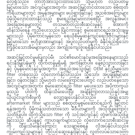
လေ့ရှိသည်။ တာဘိုအားသွင်းထားသော သို့မဟုတ် လည်ပတ်မှု
မြင့်မားသော အင်ဂျင်များအတွက်၊ အဆင့်မြှင့်တင်ထားသော စစ်ထုတ်
ကိရိယာများတွင် အမှုန်အမွှားများ ဖယ်ရှားခြင်းနှင့် အညစ်အကြေးများ
ပိုမိုသိုလှောင်ထားနိုင်သည့် စွမ်းရည်မြင့်မားလာစေပြီး အလွန်အမင်း
အခြေအနေများတွင် တသမတ်တည်းစီးဆင်းမှုနှင့် ဖိအားကို
ထိန်းသိမ်းရန် ကူညီပေးသည်။ ပြိုင်ကားနှင့် စွမ်းဆောင်ရည်အသုံးချမှု
များသည် ပိုမိုကောင်းမွန်သော ရေယိုစိမ့်မှုဆန့်ကျင်ရေးဒီဇိုင်းများနှင့်
မြင့်မားသော ဗဟိုခွာအားများနှင့် အပူလည်ပတ်မှုကို ခံနိုင်ရည်ရှိသော
ကြံ့ခိုင်သောအိမ်များမှလည်း အကျိုးကျေးဇူးရရှိနိုင်ပါသည်။
အဆင့်မြှင့်တင်မှုမပြုလုပ်မီ၊ သင်၏မောင်းနှင်မှုအခြေအနေများသည်
ရင်းနှီးမြှုပ်နှံမှုကို ထိုက်တန်မှုရှိမရှိ အကဲဖြတ်ပါ။ နေ့စဉ်သွားလာခြင်း
နှင့် ပုံမှန်မောင်းနှင်မှုအတွက်၊ အရည်အသွေးမြင့် OEM နှင့်ညီမျှသော
filter တစ်ခုသည် လုံလောက်နိုင်ပါသည်။ သို့သော်၊ အပူချိန်မြင့်မား
ခြင်း၊ ဝန်တင်ခြင်း သို့မဟုတ် လမ်းကြောင်းပေါ်တွင် လည်ပတ်နေသော
အင်ဂျင်များအတွက်၊ စွမ်းဆောင်ရည် filter မှပေးသော အပိုကာကွယ်
မှုသည် ပါဝါကို ထိန်းသိမ်းပေးပြီး အချိန်ကြာလာသည်နှင့်အမျှ
ယိုယွင်းပျက်စီးမှုကို လျှော့ချပေးနိုင်ပါသည်။ အချို့သော
aftermarket filter များသည် စစ်ထုတ်မှုစွမ်းဆောင်ရည်ကို မြှင့်တင်
ရန်အတွက် ပိုမိုကန့်သတ်ထားသော မီဒီယာများကို အသုံးပြုကြောင်း
သတိပြုပါ။ ထိုကဲ့သို့သော filter ကို သင့်အင်ဂျင်နှင့် တွဲဖက်အသုံးပြု
ခြင်းသည် ဆီပန့်နှင့် ကွာဟချက်များသည် လုံလောက်သောစီးဆင်းမှု
ကို ထိန်းသိမ်းနိုင်ကြောင်း သေချာစေရန် လိုအပ်နိုင်ပါသည်။
ကျွမ်းကျင်သူများနှင့် တိုင်ပင်ဆွေးနွေးခြင်းနှင့် လွတ်လပ်သောဒေတာ