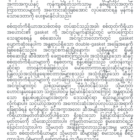
အကာအကွယ်နှင့် ကုန်ကျစရိတ်သက်သာမှု နှစ်မျိုးလုံးအတွက်
ကြားကာလများကို အကောင်းဆုံးဖြစ်အောင် လုပ်ဆောင်ရန် မှန်ကန်
သောဒေတာကို ပေးစွမ်းနိုင်ပါသည်။
စစ်ထုတ်ကိရိယာအသစ်တစ်ခု တပ်ဆင်သည့်အခါ၊ စစ်ထုတ်ကိရိယာ
အဟောင်း၏ gasket ကို အင်ဂျင်မျက်နှာပြင်တွင် မကပ်ကြောင်း
သေချာစေရန် စစ်ဆေးပါ။ အင်ဂျင်ဘလောက်တွင် gasket
ပျောက်ဆုံးနေပါက အန္တရာယ်ရှိသော double-gasket အခြေအနေကို
ဖြစ်စေနိုင်သည်။ အင်ဂျင်စက်နှိုးပြီးနောက်၊ ယိုစိမ့်မှုများ ရှိမရှိ
စစ်ဆေးပြီး ဆီဖိအားကို ခေတ္တစောင့်ကြည့်ပါ။ အသုံးပြုပြီးသော ဆီနှင့်
စစ်ထုတ်ကိရိယာများကို စနစ်တကျ စွန့်ပစ်ခြင်းသည် ပတ်ဝန်းကျင်
ဆိုင်ရာ တာဝန်တစ်ခုဖြစ်သည်။ မော်တော်ကားပစ္စည်းဆိုင်များနှင့်
ပြန်လည်အသုံးပြုရေးစင်တာအများစုသည် အသုံးပြုပြီးသော ဆီနှင့်
စစ်ထုတ်ကိရိယာများကို လက်ခံကြသည်။ စစ်ထုတ်ကိရိယာအချို့တွင်
အင်ဂျင်များတွင် ညစ်ညမ်းမှုများ ပိုမိုပါဝင်နိုင်သည် သို့မဟုတ်
ဟောင်းနွမ်းနေသော သတ္တုပါဝင်မှု မြင့်မားနိုင်သောကြောင့် အန္တရာယ်ရှိ
သော စွန့်ပစ်ပစ္စည်းများအတွက် ဒေသဆိုင်ရာ စည်းမျဉ်းများကို
လိုက်နာပါ။ သင့်ယာဉ်အတွက် အကောင်းဆုံးအလုပ်လုပ်သည့်အရာကို
ခြေရာခံရန် ရက်စွဲများ၊ မိုင်အကွာအဝေး၊ ဆီအမျိုးအစားနှင့် စစ်ထုတ်
ကိရိယာအမှတ်တံဆိပ်တို့ပါရှိသော ရိုးရှင်းသော ပြုပြင်ထိန်းသိမ်းမှု
မှတ်တမ်းကို သိမ်းဆည်းထားပါ။ ဤမှတ်တမ်းသည် စွမ်းဆောင်ရည်
ပြောင်းလဲသွားပါက သို့မဟုတ် အချိန်ကြာလာသည်နှင့်အမျှ မတူညီ
သော စစ်ထုတ်ကိရိယာများ သို့မဟုတ် ဆီများဖြင့် စမ်းသပ်ရန် စီစဉ်
ထားပါက ပုံစံများကို ဖော်ထုတ်ရန် ကူညီပေးသည်။