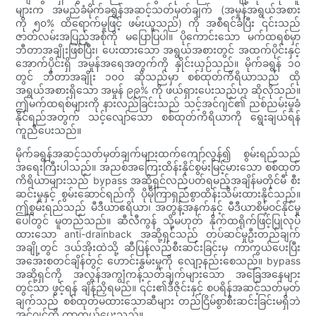
များက အမည်ခံမိုက်ခရွန်အဆင့်သတ်မှတ်ချက် (အမှုန်အရွယ်အစား
ကို ၅၀% ထိရောက်မှုဖြင့် ဖမ်းယူသည်) ကို အစီရင်ခံပြီး ၎င်းသည်
ဇာတ်လမ်းအပြည့်အစုံကို မပြောပြပါ။ ပိုကောင်းသော မက်ထရစ်မှာ
ဘီတာအချိုးဖြစ်ပြီး၊ ပေးထားသော အရွယ်အစားတွင် အထက်ပိုင်းနှင့်
အောက်ပိုင်းရှိ အမှုန်အရေအတွက်ကို နှိုင်းယှဉ်သည်။ မိုက်ခရွန် ၁၀
တွင် ဘီတာအချိုး ၁၀၀ ဆိုသည်မှာ စစ်ထုတ်ကိရိယာသည် ထို
အရွယ်အစားရှိသော အမှုန် ၉၉% ကို ဖယ်ရှားပေးသည်ဟု ဆိုလိုသည်။
ဤမက်ထရစ်များကို နားလည်ခြင်းသည် သင့်အင်ဂျင်၏ ညစ်ညမ်းမှုခံ
နိုင်ရည်အတွက် သင့်လျော်သော စစ်ထုတ်ကိရိယာကို ရွေးချယ်ရန်
ကူညီပေးသည်။
မိုက်ခရွန်အဆင့်သတ်မှတ်ချက်များထက်ကျော်လွန်၍ စွမ်းရည်သည်
အရေးကြီးပါသည်။ အညစ်အကြေးထိန်းနိုင်စွမ်းမြင့်မားသော စစ်ထုတ်
ကိရိယာများသည် bypass အဆို့ရှင်လည်ပတ်ရမည့်အချိန်မတိုင်မီ စီး
ဆင်းမှုနှင့် စွမ်းဆောင်ရည်ကို ပိုမိုကြာရှည်စွာထိန်းသိမ်းထားနိုင်သည်။
ဤစွမ်းရည်သည် မီဒီယာဧရိယာ၊ အတွန့်အနက်နှင့် မီဒီယာစိမ့်ဝင်နိုင်မှု
ပေါ်တွင် မူတည်သည်။ ဆီလီကွန် သို့မဟုတ် နိုက်ထရိုက်ဖြင့်ပြုလုပ်
ထားသော anti-drainback အဆို့ရှင်သည် တပ်ဆင်မှုဦးတည်ချက်
အချို့တွင် ဒယ်အိုးထဲသို့ ဆီပြန်လည်စီးဆင်းခြင်းမှ ကာကွယ်ပေးပြီး
အအေးစတင်ချိန်တွင် ဟောင်းနွမ်းမှုကို လျော့နည်းစေသည်။ bypass
အဆို့ရှင်ကို အလွန်အကျွံကန့်သတ်ချက်များသော အခြေအနေများ
တွင်သာ ဖွင့်ရန် ချိန်ညှိရမည်။ ၎င်း၏ဒီဇိုင်းနှင့် စပရိန်အဆင့်သတ်မှတ်
ချက်သည် စစ်ထုတ်မထားသောဆီများ တည်ငြိမ်စွာစီးဆင်းခြင်းမရှိဘဲ
အင်ဂျင်ကို ကာကွယ်ပေးသည်။