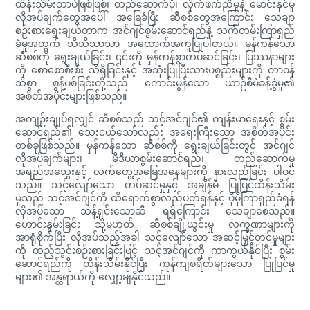
ထိန်းသိမ်းတာပဲဖြစ်ဖြစ်၊ တည်ဆောက်ပုံ၊ လိုက်ဖက်ညီမှုနဲ့ မောင်းနှင်မှု
လိုအပ်ချက်တွေအပေါ် အခြေခံပြီး ဆီစစ်တွေအကြောင်း သေချာ
စဉ်းစားရွေးချယ်တာက အင်ဂျင်စွမ်းဆောင်ရည်နဲ့ သက်တမ်းကြာရှည်
ခံမှုအတွက် သိသိသာသာ အထောက်အကူပြုပါတယ်။ မှန်ကန်သော
ဆီစစ်ကို ရွေးချယ်ခြင်း၊ ၎င်းကို မှန်ကန်စွာတပ်ဆင်ခြင်း၊ ပြဿနာများ
ကို စောစောစီးစီး သိရှိခြင်းနှင့် အသုံးပြုပြီးသားပစ္စည်းများကို တာဝန်
သိစွာ စွန့်ပစ်ခြင်းတို့သည် ကောင်းမွန်သော ယာဉ်စီမံခန့်ခွဲမှု၏
အစိတ်အပိုင်းများဖြစ်သည်။
အကျဉ်းချုပ်ရလျှင် ဆီစစ်သည် သင့်အင်ဂျင်၏ ကျန်းမာရေးနှင့် စွမ်း
ဆောင်ရည်၏ သေးငယ်သော်လည်း အရေးကြီးသော အစိတ်အပိုင်း
တစ်ခုဖြစ်သည်။ မှန်ကန်သော ဆီစစ်ကို ရွေးချယ်ခြင်းတွင် အင်ဂျင်
လိုအပ်ချက်များ၊ မီဒီယာစွမ်းဆောင်ရည်၊ တည်ဆောက်မှု
အရည်အသွေးနှင့် လက်တွေ့အခြေအနေများကို နားလည်ခြင်း ပါဝင်
သည်။ သင့်လျော်သော တပ်ဆင်မှုနှင့် အချိန်မီ ပြုပြင်ထိန်းသိမ်း
မှုသည် သင့်အင်ဂျင်ကို ထိရောက်စွာလည်ပတ်ရန်နှင့် ပိုမိုကြာရှည်ခံရန်
လိုအပ်သော သန့်ရှင်းသောဆီ ရရှိကြောင်း သေချာစေသည်။
ဟောင်းနွမ်းခြင်း သို့မဟုတ် ဆီစစ်ချို့ယွင်းမှု လက္ခဏာများကို
အာရုံစိုက်ပြီး လိုအပ်သည့်အခါ သင့်လျော်သော အဆင့်မြှင့်တင်မှုများ
ကို ထည့်သွင်းစဉ်းစားခြင်းဖြင့် သင့်အင်ဂျင်ကို ကာကွယ်နိုင်ပြီး စွမ်း
ဆောင်ရည်ကို ထိန်းသိမ်းနိုင်ပြီး ကုန်ကျစရိတ်များသော ပြုပြင်မှု
များ၏ အန္တရာယ်ကို လျှော့ချနိုင်သည်။