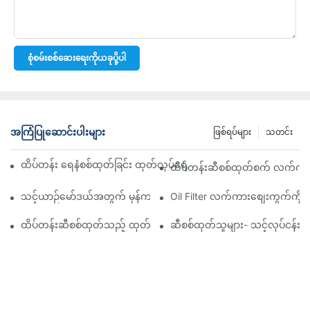
စုံစမ်းစစ်ဆေးရေးကိုယခုပို့ပါ
အကြံပြုဆောင်းပါးများ
ဖြစ်ရပ်များ
သတင်း
ထိပ်တန်း ရေနံစစ်ထုတ်ခြင်း ထုတ်လုပ်ရေးကုမ္ပဏီများ- ပြည့်စုံသော ခြုံင
ထိပ်တန်းဆီစစ်ထုတ်စက် လက်ကားဖ
သင့်ယာဉ်မော်ဒယ်အတွက် မှန်ကန်သော ဆီစစ်ထုတ်စက်ကို ရွေးချယ်ခြင်း
Oil Filter လက်ကားစျေးကွက်ကို လမ
ထိပ်တန်းဆီစစ်ထုတ်သည့် ထုတ်လုပ်သူများနှင့် ၎င်းတို့၏ ဆန်းသစ်တီ
ဆီစစ်ထုတ်သူများ- သင့်လုပ်ငန်း