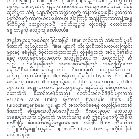
ဟာ bearings၊ cam lobes၊ piston rings နဲ့ အခြားထိခိုက်လွယ်တဲ့
မျက်နှာပြင်တွေထဲကို ပြန်မလည်ပတ်ခင်မှာ ဖယ်ရှားပေးပါတယ်။ ဒီစစ်
ထုတ်မှုက ဆီရဲ့ ချောဆီဂုဏ်သတ္တိတွေကို ထိန်းသိမ်းပေးပြီး ပွတ်တိုက်
ပျက်စီးမှုကို ကာကွယ်ပေးပါတယ်၊ ဒါကြောင့် အချိန်ကြာလာတာနဲ့အမျှ
ဖိသိပ်မှုကို လျော့ကျစေပြီး ပေါက်ကွဲမှုကို တိုးစေပြီး လောင်စာဆီ
ချွေတာမှုကို လျော့ကျစေပါတယ်။
အမှုန်အမွှားများဖယ်ရှားခြင်းအပြင်၊ filter တစ်ခုသည် ဆီစီးဆင်းမှုနှင့်
ဖိအားကို လွှမ်းမိုးသည်။ filter များကို သီးခြားစီးဆင်းမှုလမ်းကြောင်း
များနှင့် ခုခံမှုဖြင့် ဒီဇိုင်းထုတ်ထားသည်။ ထိုခုခံမှုသည် အင်ဂျင်၏ဆီပ
န့်နှင့် ကွာဟချက်များအတွက် အလွန်မြင့်မားပါက၊ အထူးသဖြင့် ဆီ
သည် ပျစ်ချွဲနေချိန်တွင် အအေးစတင်ချိန်တွင် အရေးကြီးသော
ချောဆီစီးဆင်းမှုအမှတ်များတွင် စီးဆင်းမှုကို လျှော့ချနိုင်သည်။
ဆန့်ကျင်ဘက်အားဖြင့်၊ filter ဧရိယာ သို့မဟုတ် bypass threshold
မလုံလောက်သော filter များ သို့မဟုတ် filter မလုံလောက်သော filter
များသည် အချို့သောအခြေအနေများတွင် စနစ်ထဲသို့ စစ်ထုတ်မထား
သောဆီကို စီးဆင်းစေနိုင်သည်။ ခေတ်မီအင်ဂျင်ဒီဇိုင်းများသည်
variable valve timing systems၊ hydraulic lifters နှင့်
turbocharger bearings များကို အသက်ဝင်စေရန် တည်ငြိမ်သောဆီ
ဖိအားကို မကြာခဏလိုအပ်လေ့ရှိသည်။ စီးဆင်းမှုတွင် မည်သည့်
အနှောင့်အယှက် သို့မဟုတ် အတက်အကျမဆို ဤစနစ်များကို ထိခိုက်
စေနိုင်ပြီး စွမ်းဆောင်ရည်ကျဆင်းခြင်း၊ rough idling သို့မဟုတ်
အင်ဂျင်ထိန်းချုပ်ယူနစ်မှ limp-mode interventions များကိုပင် ဖြစ်
စေနိုင်သည်။