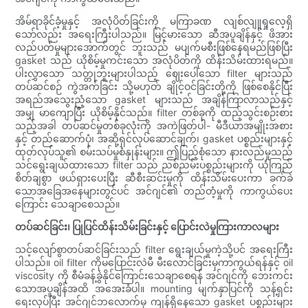
အိမ်ရာခိုင်ခံ့မှုနှင့် အလုံပိတ်ခြင်းကို မကြာခဏ လျစ်လျူရှုလေ့ရှိ
သော်လည်း အရေးကြီးပါသည်။ မြင့်မားသော ဆီအပူချိန်နှင့် ဖိအား
လည်ပတ်မှုများအောက်တွင် ဘူးသည် မပျက်မစီးဖြစ်နေရမည်ဖြစ်ပြီး
gasket သည် ယိုစိမ့်မှုကင်းသော အလုံပိတ်ကို ထိန်းသိမ်းထားရမည်။
ပါးလွှာသော သတ္တုဘူးများပါသည့် ဈေးပေါသော filter များသည်
တပ်ဆင်စဉ် ကွဲအက်ခြင်း သို့မဟုတ် ချိုင့်ဝင်ခြင်းတို့ကို ဖြစ်စေနိုင်ပြီး
အရည်အသွေးညံ့သော gasket များသည် အချိန်ကြာလာသည်နှင့်
အမျှ မာကျောပြီး ယိုစိမ့်နိုင်သည်။ filter တစ်ခုကို ထည့်သွင်းစဉ်းစား
သည့်အခါ တပ်ဆင်မှုတစ်ခုလုံးကို အကဲဖြတ်ပါ- မီဒီယာအမျိုးအစား
နှင့် တည်ဆောက်ပုံ၊ အဆို့ရှင်လုပ်ဆောင်ချက်၊ gasket ပစ္စည်းများနှင့်
ထုတ်လုပ်သူ၏ စမ်းသပ်မှုစံနှုန်းများ။ ဤပြည့်စုံသော နားလည်မှုသည်
သင်ရွေးချယ်ထားသော filter သည် ညစ်ညမ်းပစ္စည်းများကို ယုံကြည်
စိတ်ချစွာ ဖယ်ရှားပေးပြီး ဆီစီးဆင်းမှုကို ထိန်းသိမ်းပေးကာ ခက်ခဲ
သောအခြေအနေများတွင်ပင် အင်ဂျင်၏ တည်တံ့မှုကို ကာကွယ်ပေး
ကြောင်း သေချာစေသည်။
တပ်ဆင်ခြင်း၊ ပြုပြင်ထိန်းသိမ်းခြင်းနှင့် ပြောင်းလဲမှုကြားကာလများ
သင့်လျော်စွာတပ်ဆင်ခြင်းသည် filter ရွေးချယ်မှုကဲ့သို့ပင် အရေးကြီး
ပါသည်။ oil filter ကိုမပြောင်းလဲမီ မီးလောင်ခြင်းမှကာကွယ်ရန်နှင့် oil
viscosity ကို စီမံခန့်ခွဲနိုင်ကြောင်းသေချာစေရန် အင်ဂျင်ကို ဘေးကင်း
သောအပူချိန်အထိ အအေးခံပါ။ mounting မျက်နှာပြင်ကို သန့်ရှင်း
ရေးလုပ်ပြီး အင်ဂျင်ဘလောက်မှ ကျန်ရှိနေသော gasket ပစ္စည်းများ