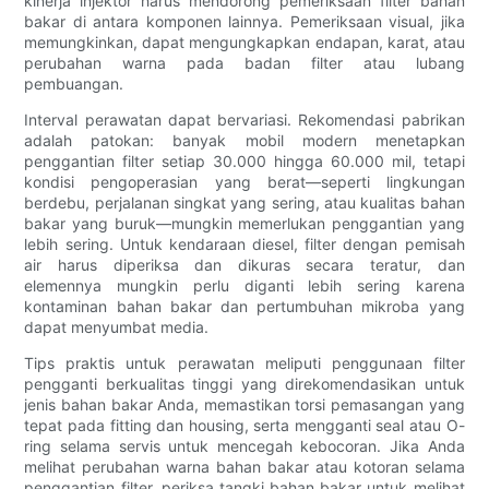
kinerja injektor harus mendorong pemeriksaan filter bahan
bakar di antara komponen lainnya. Pemeriksaan visual, jika
memungkinkan, dapat mengungkapkan endapan, karat, atau
perubahan warna pada badan filter atau lubang
pembuangan.
Interval perawatan dapat bervariasi. Rekomendasi pabrikan
adalah patokan: banyak mobil modern menetapkan
penggantian filter setiap 30.000 hingga 60.000 mil, tetapi
kondisi pengoperasian yang berat—seperti lingkungan
berdebu, perjalanan singkat yang sering, atau kualitas bahan
bakar yang buruk—mungkin memerlukan penggantian yang
lebih sering. Untuk kendaraan diesel, filter dengan pemisah
air harus diperiksa dan dikuras secara teratur, dan
elemennya mungkin perlu diganti lebih sering karena
kontaminan bahan bakar dan pertumbuhan mikroba yang
dapat menyumbat media.
Tips praktis untuk perawatan meliputi penggunaan filter
pengganti berkualitas tinggi yang direkomendasikan untuk
jenis bahan bakar Anda, memastikan torsi pemasangan yang
tepat pada fitting dan housing, serta mengganti seal atau O-
ring selama servis untuk mencegah kebocoran. Jika Anda
melihat perubahan warna bahan bakar atau kotoran selama
penggantian filter, periksa tangki bahan bakar untuk melihat