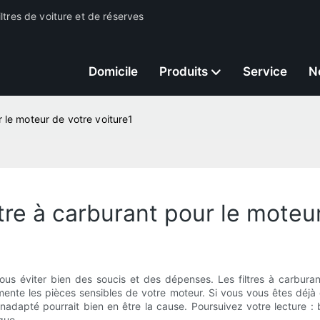
ltres de voiture et de réserves
Domicile
Produits
Service
N
r le moteur de votre voiture1
tre à carburant pour le moteur
us éviter bien des soucis et des dépenses. Les filtres à carbura
limente les pièces sensibles de votre moteur. Si vous vous êtes déj
adapté pourrait bien en être la cause. Poursuivez votre lecture : 
que.