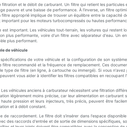
e filtration et le débit de carburant. Un filtre qui retient les particul
auvre et une baisse de performance. À l'inverse, un filtre optimisé p
filtre approprié implique de trouver un équilibre entre la capacité de
t important pour les moteurs turbocompressés ou hautes performances
e est important. Les véhicules tout-terrain, les voitures qui restent l
ion plus performante, voire d'un filtre avec séparateur d'eau. Un en
dèle plus performant.
èle de véhicule
 spécifications de votre véhicule et la configuration de son système
e de filtre recommandé et la fréquence de remplacement. Ces documen
t et le type de filtre (en ligne, à cartouche ou immergé). Si vous n'
peuvent vous aider à identifier les filtres compatibles en recoupant l
Les véhicules anciens à carburateur nécessitent une filtration diffé
ration légèrement moins précise, car leur alimentation en carburant s
ès haute pression et leurs injecteurs, très précis, peuvent être f
ation et à débit constant.
type de raccordement. Le filtre doit s'insérer dans l'espace disponi
is avec des raccords d'entrée et de sortie de dimensions spécifiques
îtier et leurs joints doivent être compatibles avec la conception de