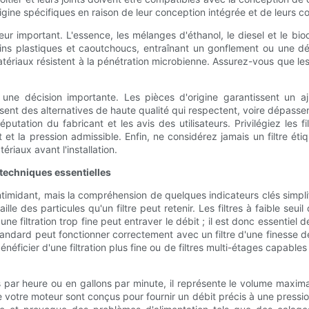
gine spécifiques en raison de leur conception intégrée et de leurs c
ur important. L'essence, les mélanges d'éthanol, le diesel et le biod
ins plastiques et caoutchoucs, entraînant un gonflement ou une dét
atériaux résistent à la pénétration microbienne. Assurez-vous que les j
t une décision importante. Les pièces d'origine garantissent un 
es alternatives de haute qualité qui respectent, voire dépassent, l
éputation du fabricant et les avis des utilisateurs. Privilégiez les
ébit et la pression admissible. Enfin, ne considérez jamais un filtre é
riaux avant l'installation.
s techniques essentielles
timidant, mais la compréhension de quelques indicateurs clés simplifi
aille des particules qu'un filtre peut retenir. Les filtres à faible seuil
e filtration trop fine peut entraver le débit ; il est donc essentiel d
dard peut fonctionner correctement avec un filtre d'une finesse de f
néficier d'une filtration plus fine ou de filtres multi-étages capab
es par heure ou en gallons par minute, il représente le volume maxima
votre moteur sont conçus pour fournir un débit précis à une pression 