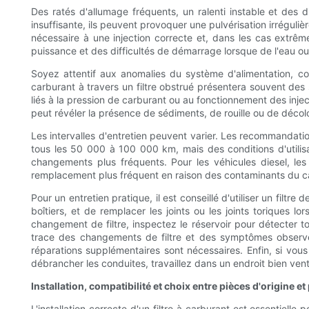
Des ratés d'allumage fréquents, un ralenti instable et des d
insuffisante, ils peuvent provoquer une pulvérisation irrégul
nécessaire à une injection correcte et, dans les cas extrêm
puissance et des difficultés de démarrage lorsque de l'eau o
Soyez attentif aux anomalies du système d'alimentation, 
carburant à travers un filtre obstrué présentera souvent de
liés à la pression de carburant ou au fonctionnement des injec
peut révéler la présence de sédiments, de rouille ou de décolor
Les intervalles d'entretien peuvent varier. Les recommandat
tous les 50 000 à 100 000 km, mais des conditions d'utilisa
changements plus fréquents. Pour les véhicules diesel, les 
remplacement plus fréquent en raison des contaminants du carb
Pour un entretien pratique, il est conseillé d'utiliser un fi
boîtiers, et de remplacer les joints ou les joints toriques l
changement de filtre, inspectez le réservoir pour détecter 
trace des changements de filtre et des symptômes observés 
réparations supplémentaires sont nécessaires. Enfin, si vou
débrancher les conduites, travaillez dans un endroit bien vent
Installation, compatibilité et choix entre pièces d'origine e
L'installation correcte d'un filtre à carburant est essentie