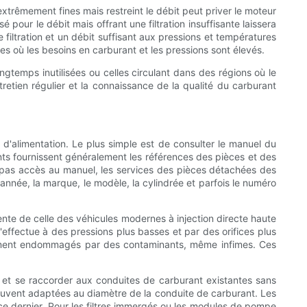
es extrêmement fines mais restreint le débit peut priver le moteur
our le débit mais offrant une filtration insuffisante laissera
 filtration et un débit suffisant aux pressions et températures
 où les besoins en carburant et les pressions sont élevés.
ongtemps inutilisées ou celles circulant dans des régions où le
tretien régulier et la connaissance de la qualité du carburant
 d'alimentation. Le plus simple est de consulter le manuel du
ts fournissent généralement les références des pièces et des
avez pas accès au manuel, les services des pièces détachées des
'année, la marque, le modèle, la cylindrée et parfois le numéro
rente de celle des véhicules modernes à injection directe haute
'effectue à des pressions plus basses et par des orifices plus
acilement endommagés par des contaminants, même infimes. Ces
ble et se raccorder aux conduites de carburant existantes sans
, souvent adaptées au diamètre de la conduite de carburant. Les
 ce dernier. Pour les filtres immergés ou les modules de pompe