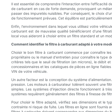
Il est essentiel de comprendre l'interaction entre l'efficacité d
de carburant en cas de forte demande, provoquant un mélange p
passer des impuretés nuisibles. Par conséquent, le choix d'un 
de fonctionnement prévues. Cet équilibre est particulièremen
Enfin, l'environnement dans lequel vous utilisez votre véhicul
carburant est de mauvaise qualité bénéficieront d'une filtrat
local vous aideront à choisir entre un filtre standard et un mo
Comment identifier le filtre à carburant adapté à votre mod
Choisir le bon filtre à carburant commence par connaître les
propriétaire ou le manuel d'entretien pour connaître le typ
critères tels que le seuil de filtration (en microns), le débi
concessionnaires et les catalogues de pièces en ligne fiables 
VIN de votre véhicule.
Un autre facteur est la conception du système d'alimentation. 
pression. Les moteurs à carburateur tolèrent souvent une filt
simples. Les systèmes d'injection directe fonctionnent à tr
systèmes requièrent généralement des filtres à finesse de filtr
Pour choisir le filtre adapté, vérifiez ses dimensions et le 
contrainte ni risque de fuite. Les filtres en ligne sont fourn
filtres à cartouche doivent correspondre aux dimensions du bo