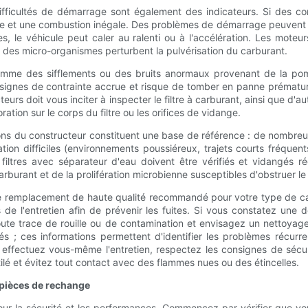
ifficultés de démarrage sont également des indicateurs. Si des cont
ière et une combustion inégale. Des problèmes de démarrage peuvent 
es, le véhicule peut caler au ralenti ou à l'accélération. Les mote
u des micro-organismes perturbent la pulvérisation du carburant.
comme des sifflements ou des bruits anormaux provenant de la pom
s signes de contrainte accrue et risque de tomber en panne prématu
teurs doit vous inciter à inspecter le filtre à carburant, ainsi que d'
ation sur le corps du filtre ou les orifices de vidange.
ions du constructeur constituent une base de référence : de nombre
tion difficiles (environnements poussiéreux, trajets courts fréque
filtres avec séparateur d'eau doivent être vérifiés et vidangés ré
urant et de la prolifération microbienne susceptibles d'obstruer le m
ltre de remplacement de haute qualité recommandé pour votre type de c
ors de l'entretien afin de prévenir les fuites. Si vous constatez un
toute trace de rouille ou de contamination et envisagez un nettoya
; ces informations permettent d'identifier les problèmes récurrent
s effectuez vous-même l'entretien, respectez les consignes de sécu
ilé et évitez tout contact avec des flammes nues ou des étincelles.
t pièces de rechange
lle pour la sécurité et les performances. Commencez par vérifier que