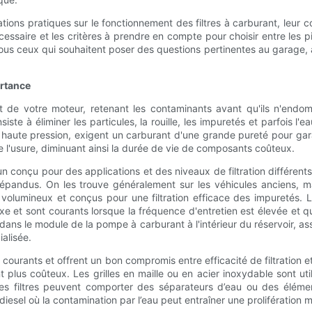
ons pratiques sur le fonctionnement des filtres à carburant, leur co
essaire et les critères à prendre en compte pour choisir entre les p
ous ceux qui souhaitent poser des questions pertinentes au garage, a
ortance
ant de votre moteur, retenant les contaminants avant qu'ils n'endo
te à éliminer les particules, la rouille, les impuretés et parfois l'ea
aute pression, exigent un carburant d'une grande pureté pour gara
re l'usure, diminuant ainsi la durée de vie de composants coûteux.
cun conçu pour des applications et des niveaux de filtration différents
 répandus. On les trouve généralement sur les véhicules anciens, 
 volumineux et conçus pour une filtration efficace des impuretés. Les
xe et sont courants lorsque la fréquence d'entretien est élevée et q
ans le module de la pompe à carburant à l'intérieur du réservoir, assu
alisée.
t courants et offrent un bon compromis entre efficacité de filtration e
 plus coûteux. Les grilles en maille ou en acier inoxydable sont utilisé
n, les filtres peuvent comporter des séparateurs d’eau ou des éléme
diesel où la contamination par l’eau peut entraîner une prolifératio