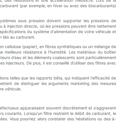
, des hésitations et une accélération médiocre. Lors de la
u carburant (par exemple, en hiver ou avec des biocarburants)
es systèmes sous pression doivent supporter les pressions de
u à injection directe, où les pressions peuvent être nettement
spécifications du système d'alimentation de votre véhicule et
n liés au carburant.
e en cellulose (papier), en fibres synthétiques ou un mélange de
e meilleure résistance à l’humidité. Les matériaux du boîtier
rateurs d’eau et les éléments coalescents sont particulièrement
 injecteurs. De plus, il est conseillé d’utiliser des filtres avec
tions telles que les rapports bêta, qui indiquent l'efficacité de
rmettent de distinguer les arguments marketing des mesures
re véhicule.
 défectueux apparaissent souvent discrètement et s'aggravent
courants. Lorsqu'un filtre restreint le débit de carburant, le
ées. Vous pourriez alors constater des hésitations ou des à-