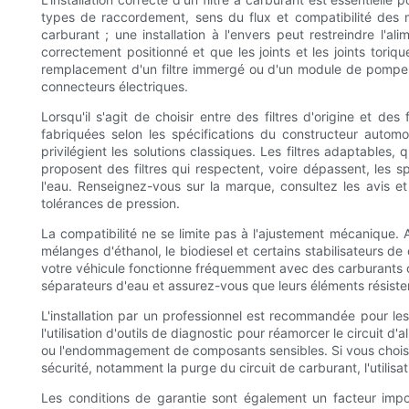
types de raccordement, sens du flux et compatibilité des 
carburant ; une installation à l'envers peut restreindre l'a
correctement positionné et que les joints et les joints tori
remplacement d'un filtre immergé ou d'un module de pompe p
connecteurs électriques.
Lorsqu'il s'agit de choisir entre des filtres d'origine et de
fabriquées selon les spécifications du constructeur automo
privilégient les solutions classiques. Les filtres adaptabl
proposent des filtres qui respectent, voire dépassent, les s
l'eau. Renseignez-vous sur la marque, consultez les avis et c
tolérances de pression.
La compatibilité ne se limite pas à l'ajustement mécanique. A
mélanges d'éthanol, le biodiesel et certains stabilisateurs d
votre véhicule fonctionne fréquemment avec des carburants cont
séparateurs d'eau et assurez-vous que leurs éléments résiste
L'installation par un professionnel est recommandée pour l
l'utilisation d'outils de diagnostic pour réamorcer le circuit d'
ou l'endommagement de composants sensibles. Si vous choisisse
sécurité, notamment la purge du circuit de carburant, l'utilisatio
Les conditions de garantie sont également un facteur import