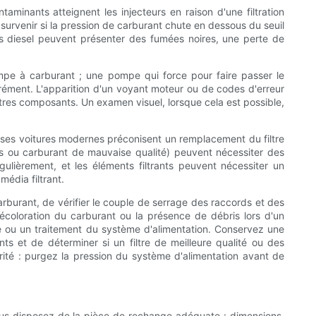
aminants atteignent les injecteurs en raison d'une filtration
survenir si la pression de carburant chute en dessous du seuil
urs diesel peuvent présenter des fumées noires, une perte de
pe à carburant ; une pompe qui force pour faire passer le
rément. L'apparition d'un voyant moteur ou de codes d'erreur
autres composants. Un examen visuel, lorsque cela est possible,
uses voitures modernes préconisent un remplacement du filtre
nts ou carburant de mauvaise qualité) peuvent nécessiter des
gulièrement, et les éléments filtrants peuvent nécessiter un
édia filtrant.
arburant, de vérifier le couple de serrage des raccords et des
e décoloration du carburant ou la présence de débris lors d'un
ge ou un traitement du système d'alimentation. Conservez une
s et de déterminer si un filtre de meilleure qualité ou des
rité : purgez la pression du système d'alimentation avant de
 vous disposez de la pièce de rechange adéquate : dimensions,