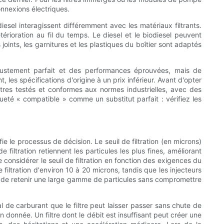
onnexions électriques.
iesel interagissent différemment avec les matériaux filtrants.
érioration au fil du temps. Le diesel et le biodiesel peuvent
oints, les garnitures et les plastiques du boîtier sont adaptés
ajustement parfait et des performances éprouvées, mais de
es spécifications d'origine à un prix inférieur. Avant d'opter
 filtres testés et conformes aux normes industrielles, avec des
tiqueté « compatible » comme un substitut parfait : vérifiez les
e le processus de décision. Le seuil de filtration (en microns)
 de filtration retiennent les particules les plus fines, améliorant
e considérer le seuil de filtration en fonction des exigences du
iltration d'environ 10 à 20 microns, tandis que les injecteurs
les de retenir une large gamme de particules sans compromettre
l de carburant que le filtre peut laisser passer sans chute de
donnée. Un filtre dont le débit est insuffisant peut créer une