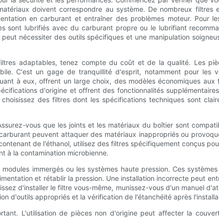
matériaux doivent correspondre au système. De nombreux filtres e
limentation en carburant et entraîner des problèmes moteur. Pour les
ques sont lubrifiés avec du carburant propre ou le lubrifiant recom
eut nécessiter des outils spécifiques et une manipulation soigneus
s filtres adaptables, tenez compte du coût et de la qualité. Les pi
bile. C'est un gage de tranquillité d'esprit, notamment pour les v
es, quant à eux, offrent un large choix, des modèles économiques a
pécifications d'origine et offrent des fonctionnalités supplémentai
hoisissez des filtres dont les spécifications techniques sont clair
ssurez-vous que les joints et les matériaux du boîtier sont compatib
e carburant peuvent attaquer des matériaux inappropriés ou provoque
enant de l'éthanol, utilisez des filtres spécifiquement conçus pour cet
nt à la contamination microbienne.
es modules immergés ou les systèmes haute pression. Ces systèmes
alimentation et rétablir la pression. Une installation incorrecte peut ent
z d'installer le filtre vous-même, munissez-vous d'un manuel d'atel
n d'outils appropriés et la vérification de l'étanchéité après l'installa
ant. L'utilisation de pièces non d'origine peut affecter la couve