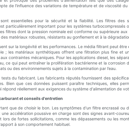
pe et provoque des problèmes d'alimentation tels que des calages
mpte de l'influence des variations de température et de viscosité d
sont essentielles pour la sécurité et la fiabilité. Les filtres d
 est particulièrement important pour les systèmes turbocompressés o
es filtres dont la pression nominale est conforme ou supérieure aux 
s des matériaux robustes, résistants au gonflement et à la dégradatio
luent sur la longévité et les performances. Le média filtrant peut êtr
 les matériaux synthétiques offrent une filtration plus fine et un
et aux contraintes mécaniques. Pour les applications diesel, les sépa
au, ce qui peut entraîner la prolifération bactérienne et la corrosion des
mats ou des environnements sujets à la contamination par l’eau.
de tests du fabricant. Les fabricants réputés fournissent des spécifica
ques. Bien que ces données puissent paraître techniques, elles pe
qui répond réellement aux exigences du système d'alimentation de vot
carburant et conseils d'entretien
ortant que de choisir le bon. Les symptômes d'un filtre encrassé ou
une accélération poussive en charge sont des signes avant-coureurs 
lors de fortes sollicitations, comme les dépassements ou les mont
 rapport à son comportement habituel.