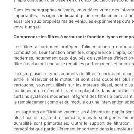
Dans les paragraphes suivants, vous découvrirez des informati
importantes, les signes indiquant qu'un remplacement est néc
aussi bien aux propriétaires de véhicules expérimentés qu'à t
votre budget.
Comprendre les filtres à carburant : fonction, types et imp
Les filtres à carburant protègent l'alimentation en carbur
combustion. Leur fonction première, d'apparence simple, consis
modernes, notamment ceux équipés de systèmes d'injection h
filtre à carburant encrassé réduit les performances et accélè
Il existe plusieurs types courants de filtres à carburant, cha
entre le réservoir et le moteur et sont sans doute les plus
cartouche, souvent utilisés sur les moteurs diesel, sont plus
contiennent un élément filtrant remplaçable dans un boîtier fi
certains systèmes modernes intègrent des filtres à carburant d
le remplacement complet du module ou une intervention spéci
Les supports de filtration varient : les éléments en papier son
plus fines et résistent à l’humidité, mais ils sont généralement
durabilité sont primordiales. Outre le support de filtratio
caractéristique particulièrement importante dans les moteurs 