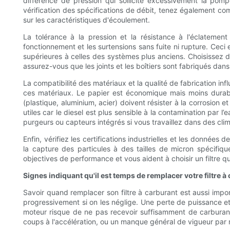
différence de pression qui sollicite excessivement la pom
vérification des spécifications de débit, tenez également co
sur les caractéristiques d'écoulement.
La tolérance à la pression et la résistance à l'éclatement 
fonctionnement et les surtensions sans fuite ni rupture. Ceci
supérieures à celles des systèmes plus anciens. Choisissez d
assurez-vous que les joints et les boîtiers sont fabriqués dan
La compatibilité des matériaux et la qualité de fabrication inf
ces matériaux. Le papier est économique mais moins durable ;
(plastique, aluminium, acier) doivent résister à la corrosion 
utiles car le diesel est plus sensible à la contamination par l’e
purgeurs ou capteurs intégrés si vous travaillez dans des cli
Enfin, vérifiez les certifications industrielles et les données 
la capture des particules à des tailles de micron spécifi
objectives de performance et vous aident à choisir un filtre 
Signes indiquant qu'il est temps de remplacer votre filtre à 
Savoir quand remplacer son filtre à carburant est aussi imp
progressivement si on les néglige. Une perte de puissance et 
moteur risque de ne pas recevoir suffisamment de carburant 
coups à l'accélération, ou un manque général de vigueur par