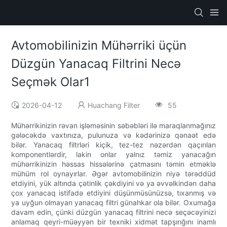
Avtomobilinizin Mühərriki üçün
Düzgün Yanacaq Filtrini Necə
Seçmək Olar1
2026-04-12
Huachang Filter
55
Mühərrikinizin rəvan işləməsinin səbəbləri ilə maraqlanmağınız
gələcəkdə vaxtınıza, pulunuza və kədərinizə qənaət edə
bilər. Yanacaq filtrləri kiçik, tez-tez nəzərdən qaçırılan
komponentlərdir, lakin onlar yalnız təmiz yanacağın
mühərrikinizin həssas hissələrinə çatmasını təmin etməklə
mühüm rol oynayırlar. Əgər avtomobilinizin niyə tərəddüd
etdiyini, yük altında çətinlik çəkdiyini və ya əvvəlkindən daha
çox yanacaq istifadə etdiyini düşünmüsünüzsə, tıxanmış və
ya uyğun olmayan yanacaq filtri günahkar ola bilər. Oxumağa
davam edin, çünki düzgün yanacaq filtrini necə seçəcəyinizi
anlamaq qeyri-müəyyən bir texniki xidmət tapşırığını inamlı