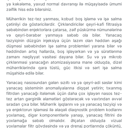
ya kəkələmə, yaxud normal davranışı ilə müqayisədə ümumi
zəiflik hiss edə bilərsiniz.
Mühərrikin tez-tez yanması, kobud boş işləmə və işə salma
çətinliyi də göstəricilərdir. Çirkləndiricilər qeyri-kafi filtrasiya
səbəbindən enjektorlara çatarsa, zəif püskürmə nümunələrinə
və qeyri-bərabər yanmaya səbəb ola bilər. Yanacaq
təzyiqinin düzgün injeksiya üçün lazım olan həddən aşağı
düşməsi səbəbindən işə salma problemləri yarana bilər və
həddindən artıq hallarda, boş işləyərkən və ya sürətlənmə
zamanı nəqliyyat vasitəsi dayana bilər. Su və ya mikrob
çirklənməsi yanacağın atomizasiyasına mane olduqda, dizel
mühərriklərində qara tüstü, güc itkisi və sərt işə salma
müşahidə edilə bilər.
Yanacaq nasosundan gələn sızıltı və ya qeyri-adi səslər kimi
yanacaq sisteminin anomaliyalarına diqqət yetirin; tıxanmış
filtrdən yanacağı itələmək üçün daha çox işləyən nasos tez-
tez artan gərginlik əlamətləri göstərəcək və vaxtından əvvəl
sıradan çıxa bilər. Mühərrik işıqlarını və ya yanacaq təzyiqi və
ya enjektorun işləməsi ilə əlaqəli diaqnostik problem kodlarını
yoxlamaq, digər komponentlərlə yanaşı, yanacaq filtrini də
yoxlamağa səbəb olmalıdır. Əlçatan olduqda vizual
yoxlamalar filtr gövdəsində və ya drenaj portlarında çöküntü,