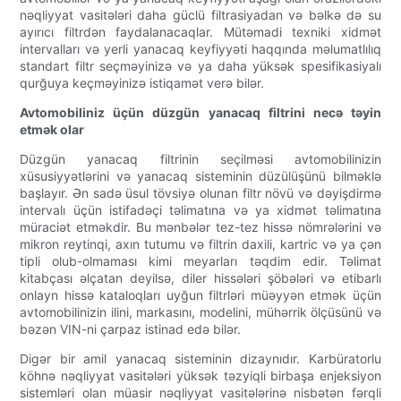
nəqliyyat vasitələri daha güclü filtrasiyadan və bəlkə də su
ayırıcı filtrdən faydalanacaqlar. Mütəmadi texniki xidmət
intervalları və yerli yanacaq keyfiyyəti haqqında məlumatlılıq
standart filtr seçməyinizə və ya daha yüksək spesifikasiyalı
qurğuya keçməyinizə istiqamət verə bilər.
Avtomobiliniz üçün düzgün yanacaq filtrini necə təyin
etmək olar
Düzgün yanacaq filtrinin seçilməsi avtomobilinizin
xüsusiyyətlərini və yanacaq sisteminin düzülüşünü bilməklə
başlayır. Ən sadə üsul tövsiyə olunan filtr növü və dəyişdirmə
intervalı üçün istifadəçi təlimatına və ya xidmət təlimatına
müraciət etməkdir. Bu mənbələr tez-tez hissə nömrələrini və
mikron reytinqi, axın tutumu və filtrin daxili, kartric və ya çən
tipli olub-olmaması kimi meyarları təqdim edir. Təlimat
kitabçası əlçatan deyilsə, diler hissələri şöbələri və etibarlı
onlayn hissə kataloqları uyğun filtrləri müəyyən etmək üçün
avtomobilinizin ilini, markasını, modelini, mühərrik ölçüsünü və
bəzən VIN-ni çarpaz istinad edə bilər.
Digər bir amil yanacaq sisteminin dizaynıdır. Karbüratorlu
köhnə nəqliyyat vasitələri yüksək təzyiqli birbaşa enjeksiyon
sistemləri olan müasir nəqliyyat vasitələrinə nisbətən fərqli