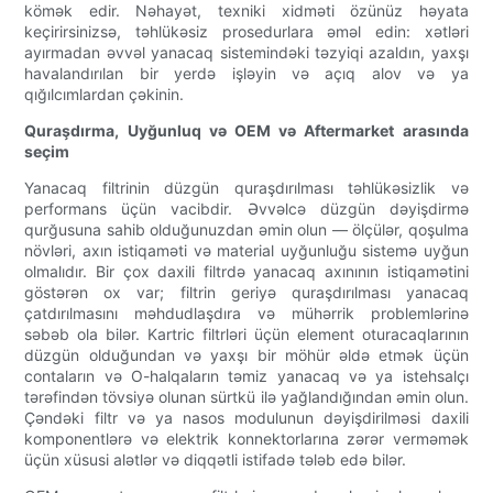
kömək edir. Nəhayət, texniki xidməti özünüz həyata
keçirirsinizsə, təhlükəsiz prosedurlara əməl edin: xətləri
ayırmadan əvvəl yanacaq sistemindəki təzyiqi azaldın, yaxşı
havalandırılan bir yerdə işləyin və açıq alov və ya
qığılcımlardan çəkinin.
Quraşdırma, Uyğunluq və OEM və Aftermarket arasında
seçim
Yanacaq filtrinin düzgün quraşdırılması təhlükəsizlik və
performans üçün vacibdir. Əvvəlcə düzgün dəyişdirmə
qurğusuna sahib olduğunuzdan əmin olun — ölçülər, qoşulma
növləri, axın istiqaməti və material uyğunluğu sistemə uyğun
olmalıdır. Bir çox daxili filtrdə yanacaq axınının istiqamətini
göstərən ox var; filtrin geriyə quraşdırılması yanacaq
çatdırılmasını məhdudlaşdıra və mühərrik problemlərinə
səbəb ola bilər. Kartric filtrləri üçün element oturacaqlarının
düzgün olduğundan və yaxşı bir möhür əldə etmək üçün
contaların və O-halqaların təmiz yanacaq və ya istehsalçı
tərəfindən tövsiyə olunan sürtkü ilə yağlandığından əmin olun.
Çəndəki filtr və ya nasos modulunun dəyişdirilməsi daxili
komponentlərə və elektrik konnektorlarına zərər verməmək
üçün xüsusi alətlər və diqqətli istifadə tələb edə bilər.