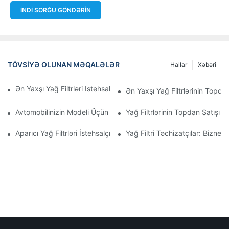
İNDI SORĞU GÖNDƏRIN
TÖVSIYƏ OLUNAN MƏQALƏLƏR
Hallar
Xəbəri
Ən Yaxşı Yağ Filtrləri Istehsal Edən Şirkətlər: Hərtərəfli Baxış
Ən Yaxşı Yağ Filtrlərinin Topdan
Avtomobilinizin Modeli Üçün Düzgün Yağ Filtrinin Seçilməsi: Əsa
Yağ Filtrlərinin Topdan Satışı 
Aparıcı Yağ Filtrləri İstehsalçılarına Və Onların İnnovasiyalarına D
Yağ Filtri Təchizatçılar: Biznes