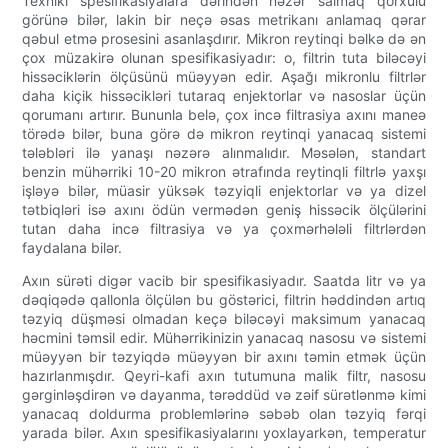
Texniki spesifikasiyalara dərindən nəzər salmaq qorxulu
görünə bilər, lakin bir neçə əsas metrikanı anlamaq qərar
qəbul etmə prosesini asanlaşdırır. Mikron reytinqi bəlkə də ən
çox müzakirə olunan spesifikasiyadır: o, filtrin tuta biləcəyi
hissəciklərin ölçüsünü müəyyən edir. Aşağı mikronlu filtrlər
daha kiçik hissəcikləri tutaraq enjektorlar və nasoslar üçün
qorumanı artırır. Bununla belə, çox incə filtrasiya axını maneə
törədə bilər, buna görə də mikron reytinqi yanacaq sistemi
tələbləri ilə yanaşı nəzərə alınmalıdır. Məsələn, standart
benzin mühərriki 10-20 mikron ətrafında reytinqli filtrlə yaxşı
işləyə bilər, müasir yüksək təzyiqli enjektorlar və ya dizel
tətbiqləri isə axını ödün vermədən geniş hissəcik ölçülərini
tutan daha incə filtrasiya və ya çoxmərhələli filtrlərdən
faydalana bilər.
Axın sürəti digər vacib bir spesifikasiyadır. Saatda litr və ya
dəqiqədə qallonla ölçülən bu göstərici, filtrin həddindən artıq
təzyiq düşməsi olmadan keçə biləcəyi maksimum yanacaq
həcmini təmsil edir. Mühərrikinizin yanacaq nasosu və sistemi
müəyyən bir təzyiqdə müəyyən bir axını təmin etmək üçün
hazırlanmışdır. Qeyri-kafi axın tutumuna malik filtr, nasosu
gərginləşdirən və dayanma, tərəddüd və zəif sürətlənmə kimi
yanacaq doldurma problemlərinə səbəb olan təzyiq fərqi
yarada bilər. Axın spesifikasiyalarını yoxlayarkən, temperatur