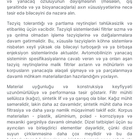
və yanacaq özlülüyünün dəyişməsinin (məsələn, qış
şəraitində və ya bioyanacaqlarla) axın xüsusiyyətlərinə necə
təsir edə biləcəyini də nəzərə alın.
Təzyiq tolerantlığı və partlama reytinqləri təhlükəsizlik və
etibarlılıq üçün vacibdir. Təzyiqli sistemlərdəki filtrlər sızma və
ya qırılma olmadan işləmə təzyiqlərinə və dalğalanmalara
davam gətirməlidir. Bu, xüsusilə təzyiqlərin köhnə sistemlərə
nisbətən xeyli yüksək ola biləcəyi turboşarjlı və ya birbaşa
enjeksiyon sistemlərində aktualdır. Avtomobilinizin yanacaq
sisteminin spesifikasiyalarına cavab verən və ya onları aşan
təzyiq reytinqlərinə malik filtrlər axtarın və möhürlərin və
korpusların yanacaqla əlaqəli şişməyə və ya parçalanmaya
davamlı möhkəm materiallardan hazırlandığını yoxlayın.
Material uyğunluğu və konstruksiya keyfiyyəti
uzunömürlülüyə və performansa təsir göstərir. Filtr mühiti
sellüloza (kağız), sintetik lif və ya qarışıq ola bilər. Kağız mühit
səmərəlidir, lakin daha az davamlıdır; sintetik mühit daha incə
filtrasiya və daha yaxşı nəmlik müqaviməti təklif edir. Korpus
materialları - plastik, alüminium, polad - korroziyaya və
mexaniki gərginliyə davamlı olmalıdır. Dizel tətbiqləri üçün su
ayırıcıları və birləşdirici elementlər dəyərlidir, çünki dizel
suyun çirklənməsinə daha çox meyllidir və bu da