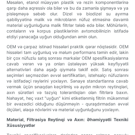
Məsələn, etanol müəyyən plastik və rezin komponentlərinə
qarşı daha aqressiv ola bilər və bu da zamanla şişməyə və ya
pisləşməyə səbəb olur. Dizel və biodizel su ayırma
qabiliyyətinə malik və mikrobların nüfuz etməsinə davamlı
material uyğunluğuna malik filtrlər tələb edə bilər. Möhürlərin,
contaların və korpus plastiklərinin avtomobilinizin istifadə
etdiyi yanacağa uyğun olduğundan əmin olun.
OEM və çarpaz istinad hissələri praktik qərar nöqtəsidir. OEM
hissələri tam uyğunluq və məlum performans təmin edir, lakin
bir çox nüfuzlu satış sonrası markalar OEM spesifikasiyalarına
cavab verən və ya onları üstələyən yüksək keyfiyyətli
alternativləri daha aşağı qiymətə təklif edir. Satış sonrası
seçimləri seçməzdən əvvəl sertifikatları, istehsalçı nüfuzlarını
və istifadəçi rəylərini yoxlayın. Sənaye standartlarına cavab
vermək üçün sınaqdan keçirilmiş və aydın mikron reytinqləri,
axın sürətləri və təzyiq tolerantlıqları olan filtrlərə baxın.
Nəhayət, heç vaxt "uyğun" kimi etiketlənmiş filtrin mükəmməl
bir əvəzedici olduğunu düşünməyin - quraşdırmadan əvvəl
ölçüləri, əlaqə növlərini və material uyğunluğunu yoxlayın.
Material, Filtrasiya Reytinqi və Axın: Əhəmiyyətli Texniki
Xüsusiyyətlər