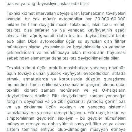
pas və ya rəng dəyişikliyini aşkar edə bilər.
Texniki xidmət intervalları dəyişə bilər. İstehsalçının tövsiyələri
əsasdır: bir çox müasir avtomobillər hər 30.000-60.000
mildən bir filtrin dəyişdirilməsini tələb edir, lakin tozlu mühit,
tez-tez qısa səfərlər və ya yanacaq keyfiyyətinin aşağı
olması kimi ağır iş şəraiti daha tez-tez dəyişdirilməsini tələb
edə bilər. Dizel avtomobillər üçün su ayırıcıları olan filtrlər
müntəzəm olaraq yoxlanılmalı və boşaldılmalıdır və yanacaq
çirkləndiriciləri və mühiti tıxaya bilən mikrobların böyüməsi
səbəbindən elementlər daha tez-tez dəyişdirilməli ola bilər.
Texniki xidmət üçün praktik məsləhətlərə yanacaq növünüz
üçün tövsiyə olunan yüksək keyfiyyətli əvəzedicidən istifadə
etmək, armaturlarda və korpuslarda düzgün quraşdırma
momentinin təmin edilməsi və sızmaların qarşısını almaq üçün
texniki xidmət zamanı möhürlərin və ya O-halqaların
dəyişdirilməsi daxildir. Filtr dəyişdirilməsi zamanı yanacağın
rənginin dəyişməsi və ya zibil görsəniz, yanacaq çənini pas
və ya çirklənmə üçün yoxlayın və yanacaq sistemini
təmizləməyi və ya emal etməyi düşünün. Filtr dəyişiklikləri və
simptomlarının qeydlərini saxlayın - bu qeydlər nümunələri
müəyyən etməyə və daha yüksək səviyyəli filtrə və ya əlavə
sistem təmirinə ehtiyac olub-olmadığını müəyyən etməyə