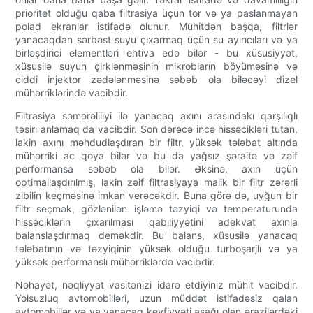
prioritet olduğu qaba filtrasiya üçün tor və ya paslanmayan
polad ekranlar istifadə olunur. Mühitdən başqa, filtrlər
yanacaqdan sərbəst suyu çıxarmaq üçün su ayırıcıları və ya
birləşdirici elementləri ehtiva edə bilər - bu xüsusiyyət,
xüsusilə suyun çirklənməsinin mikrobların böyüməsinə və
ciddi injektor zədələnməsinə səbəb ola biləcəyi dizel
mühərriklərində vacibdir.
Filtrasiya səmərəliliyi ilə yanacaq axını arasındakı qarşılıqlı
təsiri anlamaq da vacibdir. Son dərəcə incə hissəcikləri tutan,
lakin axını məhdudlaşdıran bir filtr, yüksək tələbat altında
mühərriki ac qoya bilər və bu da yağsız şəraitə və zəif
performansa səbəb ola bilər. Əksinə, axın üçün
optimallaşdırılmış, lakin zəif filtrasiyaya malik bir filtr zərərli
zibilin keçməsinə imkan verəcəkdir. Buna görə də, uyğun bir
filtr seçmək, gözlənilən işləmə təzyiqi və temperaturunda
hissəciklərin çıxarılması qabiliyyətini adekvat axınla
balanslaşdırmaq deməkdir. Bu balans, xüsusilə yanacaq
tələbatının və təzyiqinin yüksək olduğu turboşarjlı və ya
yüksək performanslı mühərriklərdə vacibdir.
Nəhayət, nəqliyyat vasitənizi idarə etdiyiniz mühit vacibdir.
Yolsuzluq avtomobilləri, uzun müddət istifadəsiz qalan
avtomobillər və ya yanacaq keyfiyyəti aşağı olan ərazilərdəki