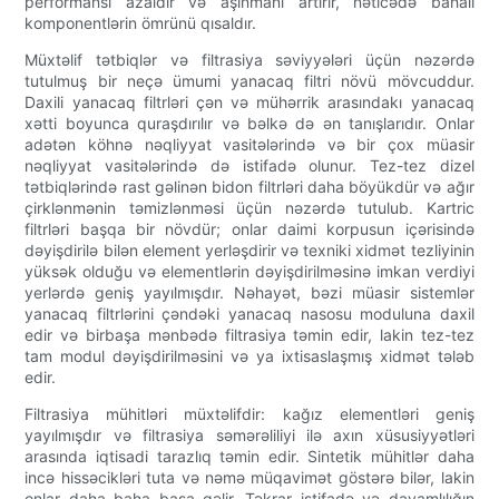
performansı azaldır və aşınmanı artırır, nəticədə bahalı
komponentlərin ömrünü qısaldır.
Müxtəlif tətbiqlər və filtrasiya səviyyələri üçün nəzərdə
tutulmuş bir neçə ümumi yanacaq filtri növü mövcuddur.
Daxili yanacaq filtrləri çən və mühərrik arasındakı yanacaq
xətti boyunca quraşdırılır və bəlkə də ən tanışlarıdır. Onlar
adətən köhnə nəqliyyat vasitələrində və bir çox müasir
nəqliyyat vasitələrində də istifadə olunur. Tez-tez dizel
tətbiqlərində rast gəlinən bidon filtrləri daha böyükdür və ağır
çirklənmənin təmizlənməsi üçün nəzərdə tutulub. Kartric
filtrləri başqa bir növdür; onlar daimi korpusun içərisində
dəyişdirilə bilən element yerləşdirir və texniki xidmət tezliyinin
yüksək olduğu və elementlərin dəyişdirilməsinə imkan verdiyi
yerlərdə geniş yayılmışdır. Nəhayət, bəzi müasir sistemlər
yanacaq filtrlərini çəndəki yanacaq nasosu moduluna daxil
edir və birbaşa mənbədə filtrasiya təmin edir, lakin tez-tez
tam modul dəyişdirilməsini və ya ixtisaslaşmış xidmət tələb
edir.
Filtrasiya mühitləri müxtəlifdir: kağız elementləri geniş
yayılmışdır və filtrasiya səmərəliliyi ilə axın xüsusiyyətləri
arasında iqtisadi tarazlıq təmin edir. Sintetik mühitlər daha
incə hissəcikləri tuta və nəmə müqavimət göstərə bilər, lakin
onlar daha baha başa gəlir. Təkrar istifadə və davamlılığın