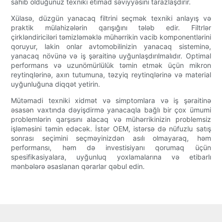
sahib olduğunuz texniki etimad səviyyəsini tarazlaşdırır.
Xülasə, düzgün yanacaq filtrini seçmək texniki anlayış və
praktik mülahizələrin qarışığını tələb edir. Filtrlər
çirkləndiriciləri təmizləməklə mühərrikin vacib komponentlərini
qoruyur, lakin onlar avtomobilinizin yanacaq sisteminə,
yanacaq növünə və iş şəraitinə uyğunlaşdırılmalıdır. Optimal
performans və uzunömürlülük təmin etmək üçün mikron
reytinqlərinə, axın tutumuna, təzyiq reytinqlərinə və material
uyğunluğuna diqqət yetirin.
Mütəmadi texniki xidmət və simptomlara və iş şəraitinə
əsasən vaxtında dəyişdirmə yanacaqla bağlı bir çox ümumi
problemlərin qarşısını alacaq və mühərrikinizin problemsiz
işləməsini təmin edəcək. İstər OEM, istərsə də nüfuzlu satış
sonrası seçimini seçməyinizdən asılı olmayaraq, həm
performansı, həm də investisiyanı qorumaq üçün
spesifikasiyalara, uyğunluq yoxlamalarına və etibarlı
mənbələrə əsaslanan qərarlar qəbul edin.