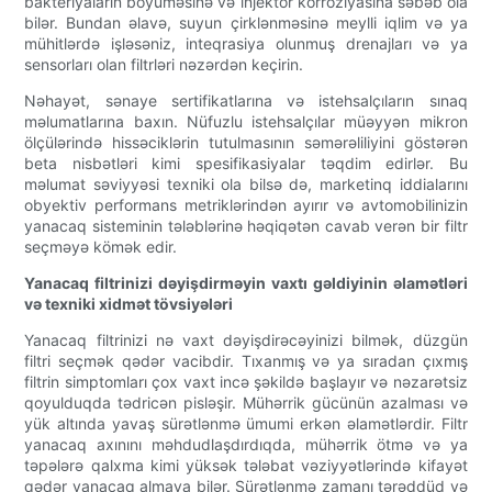
bakteriyaların böyüməsinə və injektor korroziyasına səbəb ola
bilər. Bundan əlavə, suyun çirklənməsinə meylli iqlim və ya
mühitlərdə işləsəniz, inteqrasiya olunmuş drenajları və ya
sensorları olan filtrləri nəzərdən keçirin.
Nəhayət, sənaye sertifikatlarına və istehsalçıların sınaq
məlumatlarına baxın. Nüfuzlu istehsalçılar müəyyən mikron
ölçülərində hissəciklərin tutulmasının səmərəliliyini göstərən
beta nisbətləri kimi spesifikasiyalar təqdim edirlər. Bu
məlumat səviyyəsi texniki ola bilsə də, marketinq iddialarını
obyektiv performans metriklərindən ayırır və avtomobilinizin
yanacaq sisteminin tələblərinə həqiqətən cavab verən bir filtr
seçməyə kömək edir.
Yanacaq filtrinizi dəyişdirməyin vaxtı gəldiyinin əlamətləri
və texniki xidmət tövsiyələri
Yanacaq filtrinizi nə vaxt dəyişdirəcəyinizi bilmək, düzgün
filtri seçmək qədər vacibdir. Tıxanmış və ya sıradan çıxmış
filtrin simptomları çox vaxt incə şəkildə başlayır və nəzarətsiz
qoyulduqda tədricən pisləşir. Mühərrik gücünün azalması və
yük altında yavaş sürətlənmə ümumi erkən əlamətlərdir. Filtr
yanacaq axınını məhdudlaşdırdıqda, mühərrik ötmə və ya
təpələrə qalxma kimi yüksək tələbat vəziyyətlərində kifayət
qədər yanacaq almaya bilər. Sürətlənmə zamanı tərəddüd və