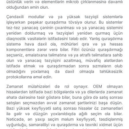
üstünlük verin və elementlərin mikrob çirklənməsinə davamlı
olduğundan əmin olun.
Çəndaxili modullar və ya yüksək təzyiqli sistemlərlə
işləyərkən peşəkar quraşdırma tövsiyə olunur. Bu sistemlər
tez-tez yanacaq çəninin çıxarılması və ya yanacaq sistemini
yenidən doldurmaq və təzyiqləri yenidən qurmaq üçün
diaqnostik vasitələrin istifadəsini tələb edir. Yanlış quraşdırma
sistemə hava daxil ola, möhürləri qıra və ya həssas
komponentlərə zərər verə bilər. Filtri özünüz quraşdırmağı
seçsəniz, emalatxana təlimatına və ya ətraflı təlimatlara sahib
olun və yanacaq təzyiqini azaltmaq, müvafiq alətlərdən
istifadə etmək və quraşdırmadan sonra sızmaların olub
olmadığını yoxlamaq da daxil olmaqla təhlükəsizlik
protokollarına əməl edin.
Zəmanət mülahizələri də rol oynayır. OEM olmayan
hissələrdən istifadə bəzi bölgələrdə və ya dilerlərdə zəmanət
əhatə dairəsinə təsir göstərə bilər, buna görə də satış sonrası
satışları seçməzdən əvvəl zəmanət şərtlərinizi başa düşün.
Bəzi yüksək keyfiyyətli satış sonrası hissələr öz zəmanətləri
ilə gəlir və düzgün yoxlanıldıqda ağıllı seçim ola bilər.
Nəticədə, ən yaxşı seçim məlum keyfiyyəti, təsdiqlənmiş
uyğunluğu, səmərəliliyi və quraşdırma və texniki xidmət üçün