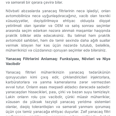
və səmərəli bir qərara çevirə bilər.
Növbəti abzaslarda yanacaq filtrlərinin necə işlədiyi, onları
avtomobilinizə necə uyğunlaşdıracağınız, vacib olan texniki
xüsusiyyətlər, dəyişdirilməyə ehtiyac olduqda diqqət
yetirilməli olan işarələr və OEM və satış sonrası seçimlər
arasında seçim edərkən nəzərə alınmalı məqamlar haqqında
praktik biliklər əldə edəcəksiniz. Bu təlimat həm praktik
avtomobil sahibləri, həm də təmir sexində daha ağıllı suallar
vermək istəyən hər kəs üçün nəzərdə tutulub, beləliklə,
mühərrikinizi və cüzdanınızı qoruyan seçimlər edə bilərsiniz.
Yanacaq Filtrlərini Anlamaq: Funksiyası, Növləri və Niyə
Vacibdir
Yanacaq filtrləri mühərrikinizin yanacaq tədarükünün
qoruyucuları kimi çıxış edir, çirkləndiriciləri injektorlara,
karbüratorlara və yanma kameralarına zərər verməzdən
əvvəl tutur. Onların əsas məqsədi aldadıcı dərəcədə sadədir:
yanacaqdan hissəcikləri, pası, çirki və bəzən suyu təmizləyir.
Lakin onların rolu çox vacibdir, çünki müasir mühərriklər,
xüsusən də yüksək təzyiqli yanacaq yeridmə sistemləri
olanlar, dəqiq tolerantlıqları və səmərəli yanmanı qorumaq
üçün çox təmiz yanacağa ehtiyac duyurlar. Zəif yanacaq filtri