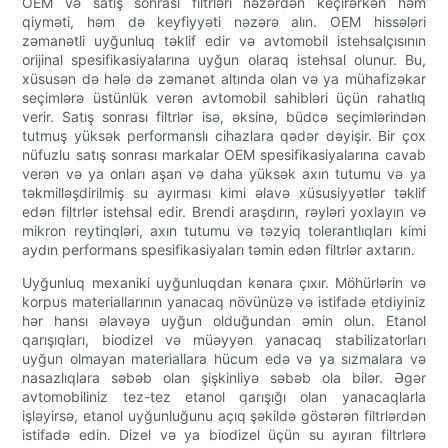
OEM və satış sonrası filtrləri nəzərdən keçirərkən həm
qiyməti, həm də keyfiyyəti nəzərə alın. OEM hissələri
zəmanətli uyğunluq təklif edir və avtomobil istehsalçısının
orijinal spesifikasiyalarına uyğun olaraq istehsal olunur. Bu,
xüsusən də hələ də zəmanət altında olan və ya mühafizəkar
seçimlərə üstünlük verən avtomobil sahibləri üçün rahatlıq
verir. Satış sonrası filtrlər isə, əksinə, büdcə seçimlərindən
tutmuş yüksək performanslı cihazlara qədər dəyişir. Bir çox
nüfuzlu satış sonrası markalar OEM spesifikasiyalarına cavab
verən və ya onları aşan və daha yüksək axın tutumu və ya
təkmilləşdirilmiş su ayırması kimi əlavə xüsusiyyətlər təklif
edən filtrlər istehsal edir. Brendi araşdırın, rəyləri yoxlayın və
mikron reytinqləri, axın tutumu və təzyiq tolerantlıqları kimi
aydın performans spesifikasiyaları təmin edən filtrlər axtarın.
Uyğunluq mexaniki uyğunluqdan kənara çıxır. Möhürlərin və
korpus materiallarının yanacaq növünüzə və istifadə etdiyiniz
hər hansı əlavəyə uyğun olduğundan əmin olun. Etanol
qarışıqları, biodizel və müəyyən yanacaq stabilizatorları
uyğun olmayan materiallara hücum edə və ya sızmalara və
nasazlıqlara səbəb olan şişkinliyə səbəb ola bilər. Əgər
avtomobiliniz tez-tez etanol qarışığı olan yanacaqlarla
işləyirsə, etanol uyğunluğunu açıq şəkildə göstərən filtrlərdən
istifadə edin. Dizel və ya biodizel üçün su ayıran filtrlərə