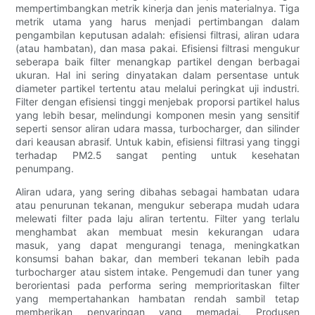
mempertimbangkan metrik kinerja dan jenis materialnya. Tiga
metrik utama yang harus menjadi pertimbangan dalam
pengambilan keputusan adalah: efisiensi filtrasi, aliran udara
(atau hambatan), dan masa pakai. Efisiensi filtrasi mengukur
seberapa baik filter menangkap partikel dengan berbagai
ukuran. Hal ini sering dinyatakan dalam persentase untuk
diameter partikel tertentu atau melalui peringkat uji industri.
Filter dengan efisiensi tinggi menjebak proporsi partikel halus
yang lebih besar, melindungi komponen mesin yang sensitif
seperti sensor aliran udara massa, turbocharger, dan silinder
dari keausan abrasif. Untuk kabin, efisiensi filtrasi yang tinggi
terhadap PM2.5 sangat penting untuk kesehatan
penumpang.
Aliran udara, yang sering dibahas sebagai hambatan udara
atau penurunan tekanan, mengukur seberapa mudah udara
melewati filter pada laju aliran tertentu. Filter yang terlalu
menghambat akan membuat mesin kekurangan udara
masuk, yang dapat mengurangi tenaga, meningkatkan
konsumsi bahan bakar, dan memberi tekanan lebih pada
turbocharger atau sistem intake. Pengemudi dan tuner yang
berorientasi pada performa sering memprioritaskan filter
yang mempertahankan hambatan rendah sambil tetap
memberikan penyaringan yang memadai. Produsen