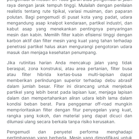
raya dengan jarak tempuh tinggi. Mulailah dengan penilaian
realistis tentang rute tipikal, variasi musiman, dan paparan
polutan. Bagi pengemudi di pusat kota yang padat, udara
mengandung asap knalpot kendaraan, partikel industri, dan
kabut asap yang menekankan pentingnya penyaringan
mesin dan kabin. Memilih filter kabin efisiensi tinggi dengan
karbon aktif dan filter mesin yang kuat yang tahan terhadap
penetrasi partikel halus akan mengurangi pengotoran udara
masuk dan menjaga kesehatan penumpang.
Jika rutinitas harian Anda mencakup jalan yang tidak
beraspal, zona konstruksi, atau area pertanian, filter busa
atau filter hibrida kertas-busa multi-lapisan dapat
memberikan perlindungan superior terhadap debu abrasif
dalam jumlah besar. Filter ini dirancang untuk menjebak
partikel yang lebih berat pada lapisan luar, menjaga lapisan
dalam dan mempertahankan aliran udara lebih lama dalam
kondisi beban berat. Para penggemar off-road mungkin
memprioritaskan filter dengan fitur penyegelan yang kuat,
rangka yang kokoh, dan material yang dapat dicuci dan
dilumasi ulang secara berkala tanpa risiko kerusakan.
Pengemudi dan penyetel performa menghadapi
pertimbangan yang berbeda. Mesin yang dimodifikasi untuk