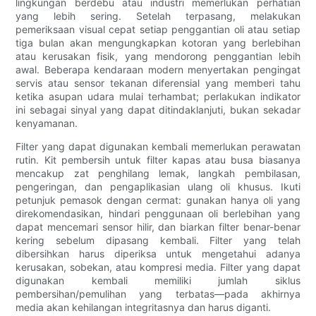
lingkungan berdebu atau industri memerlukan perhatian
yang lebih sering. Setelah terpasang, melakukan
pemeriksaan visual cepat setiap penggantian oli atau setiap
tiga bulan akan mengungkapkan kotoran yang berlebihan
atau kerusakan fisik, yang mendorong penggantian lebih
awal. Beberapa kendaraan modern menyertakan pengingat
servis atau sensor tekanan diferensial yang memberi tahu
ketika asupan udara mulai terhambat; perlakukan indikator
ini sebagai sinyal yang dapat ditindaklanjuti, bukan sekadar
kenyamanan.
Filter yang dapat digunakan kembali memerlukan perawatan
rutin. Kit pembersih untuk filter kapas atau busa biasanya
mencakup zat penghilang lemak, langkah pembilasan,
pengeringan, dan pengaplikasian ulang oli khusus. Ikuti
petunjuk pemasok dengan cermat: gunakan hanya oli yang
direkomendasikan, hindari penggunaan oli berlebihan yang
dapat mencemari sensor hilir, dan biarkan filter benar-benar
kering sebelum dipasang kembali. Filter yang telah
dibersihkan harus diperiksa untuk mengetahui adanya
kerusakan, sobekan, atau kompresi media. Filter yang dapat
digunakan kembali memiliki jumlah siklus
pembersihan/pemulihan yang terbatas—pada akhirnya
media akan kehilangan integritasnya dan harus diganti.