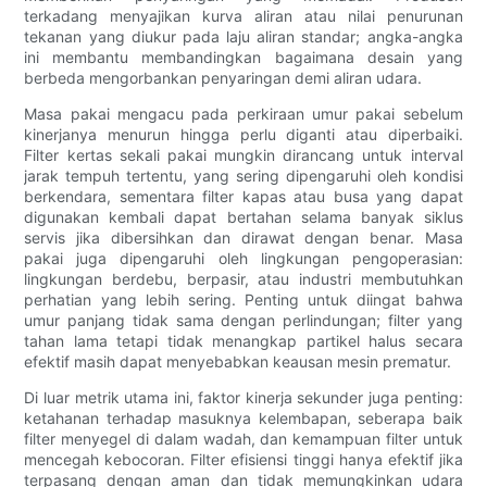
terkadang menyajikan kurva aliran atau nilai penurunan
tekanan yang diukur pada laju aliran standar; angka-angka
ini membantu membandingkan bagaimana desain yang
berbeda mengorbankan penyaringan demi aliran udara.
Masa pakai mengacu pada perkiraan umur pakai sebelum
kinerjanya menurun hingga perlu diganti atau diperbaiki.
Filter kertas sekali pakai mungkin dirancang untuk interval
jarak tempuh tertentu, yang sering dipengaruhi oleh kondisi
berkendara, sementara filter kapas atau busa yang dapat
digunakan kembali dapat bertahan selama banyak siklus
servis jika dibersihkan dan dirawat dengan benar. Masa
pakai juga dipengaruhi oleh lingkungan pengoperasian:
lingkungan berdebu, berpasir, atau industri membutuhkan
perhatian yang lebih sering. Penting untuk diingat bahwa
umur panjang tidak sama dengan perlindungan; filter yang
tahan lama tetapi tidak menangkap partikel halus secara
efektif masih dapat menyebabkan keausan mesin prematur.
Di luar metrik utama ini, faktor kinerja sekunder juga penting:
ketahanan terhadap masuknya kelembapan, seberapa baik
filter menyegel di dalam wadah, dan kemampuan filter untuk
mencegah kebocoran. Filter efisiensi tinggi hanya efektif jika
terpasang dengan aman dan tidak memungkinkan udara