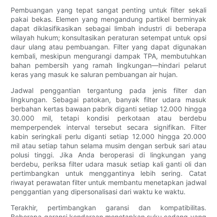
Pembuangan yang tepat sangat penting untuk filter sekali
pakai bekas. Elemen yang mengandung partikel berminyak
dapat diklasifikasikan sebagai limbah industri di beberapa
wilayah hukum; konsultasikan peraturan setempat untuk opsi
daur ulang atau pembuangan. Filter yang dapat digunakan
kembali, meskipun mengurangi dampak TPA, membutuhkan
bahan pembersih yang ramah lingkungan—hindari pelarut
keras yang masuk ke saluran pembuangan air hujan.
Jadwal penggantian tergantung pada jenis filter dan
lingkungan. Sebagai patokan, banyak filter udara masuk
berbahan kertas bawaan pabrik diganti setiap 12.000 hingga
30.000 mil, tetapi kondisi perkotaan atau berdebu
memperpendek interval tersebut secara signifikan. Filter
kabin seringkali perlu diganti setiap 12.000 hingga 20.000
mil atau setiap tahun selama musim dengan serbuk sari atau
polusi tinggi. Jika Anda beroperasi di lingkungan yang
berdebu, periksa filter udara masuk setiap kali ganti oli dan
pertimbangkan untuk menggantinya lebih sering. Catat
riwayat perawatan filter untuk membantu menetapkan jadwal
penggantian yang dipersonalisasi dari waktu ke waktu.
Terakhir, pertimbangkan garansi dan kompatibilitas.
Beberapa garansi kendaraan menetapkan suku cadang yang