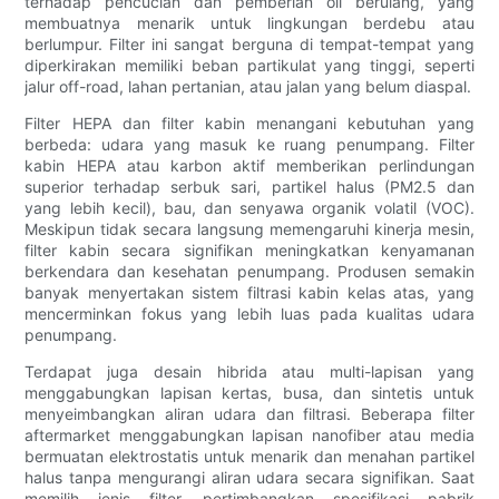
terhadap pencucian dan pemberian oli berulang, yang
membuatnya menarik untuk lingkungan berdebu atau
berlumpur. Filter ini sangat berguna di tempat-tempat yang
diperkirakan memiliki beban partikulat yang tinggi, seperti
jalur off-road, lahan pertanian, atau jalan yang belum diaspal.
Filter HEPA dan filter kabin menangani kebutuhan yang
berbeda: udara yang masuk ke ruang penumpang. Filter
kabin HEPA atau karbon aktif memberikan perlindungan
superior terhadap serbuk sari, partikel halus (PM2.5 dan
yang lebih kecil), bau, dan senyawa organik volatil (VOC).
Meskipun tidak secara langsung memengaruhi kinerja mesin,
filter kabin secara signifikan meningkatkan kenyamanan
berkendara dan kesehatan penumpang. Produsen semakin
banyak menyertakan sistem filtrasi kabin kelas atas, yang
mencerminkan fokus yang lebih luas pada kualitas udara
penumpang.
Terdapat juga desain hibrida atau multi-lapisan yang
menggabungkan lapisan kertas, busa, dan sintetis untuk
menyeimbangkan aliran udara dan filtrasi. Beberapa filter
aftermarket menggabungkan lapisan nanofiber atau media
bermuatan elektrostatis untuk menarik dan menahan partikel
halus tanpa mengurangi aliran udara secara signifikan. Saat
memilih jenis filter, pertimbangkan spesifikasi pabrik