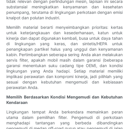
tidak relevan dengan perlindungan mesin, lapisan ini secara
substansial meningkatkan kenyamanan dan kesehatan
penumpang, terutama di lingkungan perkotaan dengan emisi
knalpot dan polutan industri.
Memilih material berarti menyeimbangkan prioritas: kertas
untuk keterjangkauan dan kesederhanaan, katun untuk
kinerja dan dapat digunakan kembali, busa untuk daya tahan
di lingkungan yang keras, dan sintetis/HEPA untuk
penangkapan partikel halus yang unggul dan kenyamanan
kabin. Pertimbangkan seberapa sering Anda akan melakukan
servis filter, apakah mobil masih dalam garansi (beberapa
garansi menentukan suku cadang tipe OEM), dan kondisi
lingkungan yang Anda hadapi. Setiap material memiliki
implikasi perawatan dan kompromi kinerja, jadi pilihlah yang
sesuai dengan kebutuhan mengemudi dan kebiasaan
perawatan Anda.
Memilih Berdasarkan Kondisi Mengemudi dan Kebutuhan
Kendaraan
Lingkungan tempat Anda berkendara memainkan peran
utama dalam pemilihan filter. Pengemudi di perkotaan
menghadapi tantangan yang berbeda dibandingkan
pengemudi di medan off-road gurun atau pengemudi di jalan