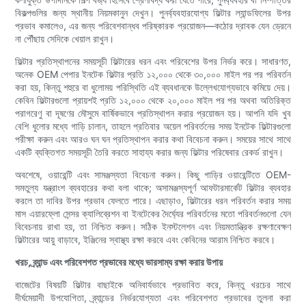
বিকল্পগুলির জন্য স্থানীয় নিয়মকানুন দেখুন। পুনর্ব্যবহারযোগ্য ফিল্টার ল্যান্ডফিলের উপর
প্রভাব কমালেও, এর জন্য পরিবেশবান্ধব পরিষ্কারক প্রয়োজন—কঠোর দ্রাবক যেন ড্রেনে
না পৌঁছায় সেদিকে খেয়াল রাখুন।
ফিল্টার প্রতিস্থাপনের সময়সূচী ফিল্টারের ধরন এবং পরিবেশের উপর নির্ভর করে। সাধারণত,
অনেক OEM পেপার ইনটেক ফিল্টার প্রতি ১২,০০০ থেকে ৩০,০০০ মাইল পর পর পরিবর্তন
করা হয়, কিন্তু শহুরে বা ধুলোময় পরিস্থিতি এই ব্যবধানকে উল্লেখযোগ্যভাবে কমিয়ে দেয়।
কেবিন ফিল্টারগুলো প্রায়শই প্রতি ১২,০০০ থেকে ২০,০০০ মাইল পর পর অথবা অতিরিক্ত
পরাগরেণু বা দূষণের মৌসুমে বার্ষিকভাবে প্রতিস্থাপন করার প্রয়োজন হয়। আপনি যদি খুব
বেশি ধুলোর মধ্যে গাড়ি চালান, তাহলে প্রতিবার অয়েল পরিবর্তনের সময় ইনটেক ফিল্টারগুলো
পরীক্ষা করুন এবং আরও ঘন ঘন প্রতিস্থাপন করার কথা বিবেচনা করুন। সময়ের সাথে সাথে
একটি ব্যক্তিগত সময়সূচী তৈরি করতে সাহায্য করার জন্য ফিল্টার পরিষেবার রেকর্ড রাখুন।
অবশেষে, ওয়ারেন্টি এবং সামঞ্জস্যতা বিবেচনা করুন। কিছু গাড়ির ওয়ারেন্টিতে OEM-
সমতুল্য যন্ত্রাংশ ব্যবহারের কথা বলা থাকে; অসামঞ্জস্যপূর্ণ আফটারমার্কেট ফিল্টার ব্যবহার
করলে তা দাবির উপর প্রভাব ফেলতে পারে। এছাড়াও, ফিল্টারের ধরন পরিবর্তন করার সময়
মাস এয়ারফ্লো সেন্সর ক্যালিব্রেশন বা ইনটেকের দৈর্ঘ্যের পরিবর্তনের মতো পরিবর্তনগুলো যেন
বিবেচনায় রাখা হয়, তা নিশ্চিত করুন। সঠিক ইনস্টলেশন এবং নিয়মতান্ত্রিক রক্ষণাবেক্ষণ
ফিল্টারের আয়ু বাড়াবে, ইঞ্জিনের স্বাস্থ্য রক্ষা করবে এবং কেবিনের আরাম নিশ্চিত করবে।
খরচ, ব্র্যান্ড এবং পরিবেশগত প্রভাবের মধ্যে ভারসাম্য রক্ষা করার উপায়
বাজেটের বিষয়টি ফিল্টার বাছাইকে অনিবার্যভাবে প্রভাবিত করে, কিন্তু খরচের সাথে
দীর্ঘমেয়াদী উপযোগিতা, ব্র্যান্ডের নির্ভরযোগ্যতা এবং পরিবেশগত প্রভাবের তুলনা করা