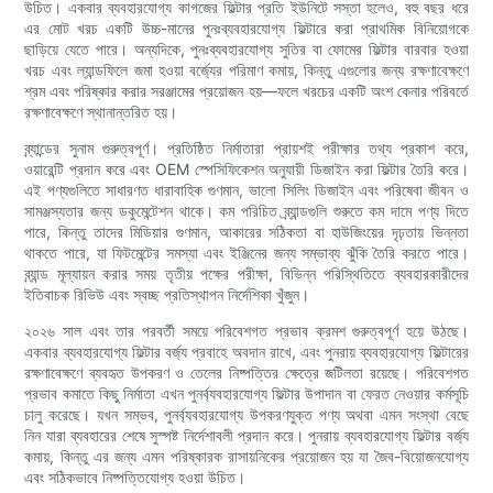
উচিত। একবার ব্যবহারযোগ্য কাগজের ফিল্টার প্রতি ইউনিটে সস্তা হলেও, বহু বছর ধরে
এর মোট খরচ একটি উচ্চ-মানের পুনঃব্যবহারযোগ্য ফিল্টারে করা প্রাথমিক বিনিয়োগকে
ছাড়িয়ে যেতে পারে। অন্যদিকে, পুনঃব্যবহারযোগ্য সুতির বা ফোমের ফিল্টার বারবার হওয়া
খরচ এবং ল্যান্ডফিলে জমা হওয়া বর্জ্যের পরিমাণ কমায়, কিন্তু এগুলোর জন্য রক্ষণাবেক্ষণে
শ্রম এবং পরিষ্কার করার সরঞ্জামের প্রয়োজন হয়—ফলে খরচের একটি অংশ কেনার পরিবর্তে
রক্ষণাবেক্ষণে স্থানান্তরিত হয়।
ব্র্যান্ডের সুনাম গুরুত্বপূর্ণ। প্রতিষ্ঠিত নির্মাতারা প্রায়শই পরীক্ষার তথ্য প্রকাশ করে,
ওয়ারেন্টি প্রদান করে এবং OEM স্পেসিফিকেশন অনুযায়ী ডিজাইন করা ফিল্টার তৈরি করে।
এই পণ্যগুলিতে সাধারণত ধারাবাহিক গুণমান, ভালো সিলিং ডিজাইন এবং পরিষেবা জীবন ও
সামঞ্জস্যতার জন্য ডকুমেন্টেশন থাকে। কম পরিচিত ব্র্যান্ডগুলি শুরুতে কম দামে পণ্য দিতে
পারে, কিন্তু তাদের মিডিয়ার গুণমান, আকারের সঠিকতা বা হাউজিংয়ের দৃঢ়তায় ভিন্নতা
থাকতে পারে, যা ফিটমেন্টের সমস্যা এবং ইঞ্জিনের জন্য সম্ভাব্য ঝুঁকি তৈরি করতে পারে।
ব্র্যান্ড মূল্যায়ন করার সময় তৃতীয় পক্ষের পরীক্ষা, বিভিন্ন পরিস্থিতিতে ব্যবহারকারীদের
ইতিবাচক রিভিউ এবং স্বচ্ছ প্রতিস্থাপন নির্দেশিকা খুঁজুন।
২০২৬ সাল এবং তার পরবর্তী সময়ে পরিবেশগত প্রভাব ক্রমশ গুরুত্বপূর্ণ হয়ে উঠছে।
একবার ব্যবহারযোগ্য ফিল্টার বর্জ্য প্রবাহে অবদান রাখে, এবং পুনরায় ব্যবহারযোগ্য ফিল্টারের
রক্ষণাবেক্ষণে ব্যবহৃত উপকরণ ও তেলের নিষ্পত্তির ক্ষেত্রে জটিলতা রয়েছে। পরিবেশগত
প্রভাব কমাতে কিছু নির্মাতা এখন পুনর্ব্যবহারযোগ্য ফিল্টার উপাদান বা ফেরত নেওয়ার কর্মসূচি
চালু করেছে। যখন সম্ভব, পুনর্ব্যবহারযোগ্য উপকরণযুক্ত পণ্য অথবা এমন সংস্থা বেছে
নিন যারা ব্যবহারের শেষে সুস্পষ্ট নির্দেশাবলী প্রদান করে। পুনরায় ব্যবহারযোগ্য ফিল্টার বর্জ্য
কমায়, কিন্তু এর জন্য এমন পরিষ্কারক রাসায়নিকের প্রয়োজন হয় যা জৈব-বিয়োজনযোগ্য
এবং সঠিকভাবে নিষ্পত্তিযোগ্য হওয়া উচিত।