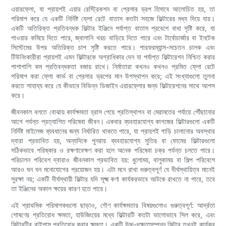
এয়ারফ্লো, যা প্রায়শই এয়ার রেস্ট্রিকশন বা প্রেসার ড্রপ হিসাবে আলোচিত হয়, তা
পরিমাপ করে যে একটি নির্দিষ্ট ফ্লো রেটে বাতাস কতটা সহজে ফিল্টারের মধ্য দিয়ে যায়।
একটি অতিরিক্ত প্রতিবন্ধক ফিল্টার ইঞ্জিনে পর্যাপ্ত বাতাস প্রবেশে বাধা সৃষ্টি করে, যা
পাওয়ার কমিয়ে দিতে পারে, জ্বালানি খরচ বাড়িয়ে দিতে পারে এবং টার্বোচার্জার বা ইনটেক
সিস্টেমের উপর অতিরিক্ত চাপ সৃষ্টি করতে পারে। পারফরম্যান্স-সচেতন চালক এবং
টিউনিংকারীরা প্রায়শই এমন ফিল্টারকে অগ্রাধিকার দেন যা পর্যাপ্ত ফিল্টারেশন নিশ্চিত করার
পাশাপাশি কম প্রতিবন্ধকতা বজায় রাখে। নির্মাতারা কখনও কখনও প্রমিত ফ্লো রেটে
পরিমাপ করা ফ্লো কার্ভ বা প্রেসার ড্রপের মান উপস্থাপন করে; এই সংখ্যাগুলো তুলনা
করতে সাহায্য করে যে কীভাবে বিভিন্ন ডিজাইন এয়ারফ্লোর জন্য ফিল্টারেশনের সাথে আপস
করে।
জীবনকাল বলতে বোঝায় কার্যক্ষমতা হ্রাস পেয়ে প্রতিস্থাপন বা মেরামতের পর্যায়ে পৌঁছানোর
আগে পর্যন্ত প্রত্যাশিত পরিষেবা জীবন। একবার ব্যবহারযোগ্য কাগজের ফিল্টারগুলো একটি
নির্দিষ্ট মাইলেজ ব্যবধানের জন্য নির্ধারিত থাকতে পারে, যা প্রায়শই গাড়ি চালানোর অবস্থার
দ্বারা প্রভাবিত হয়, অন্যদিকে পুনরায় ব্যবহারযোগ্য সুতির বা ফোমের ফিল্টারগুলো
সঠিকভাবে পরিষ্কার ও রক্ষণাবেক্ষণ করা হলে অনেক পরিষেবা চক্র পর্যন্ত চলতে পারে।
পরিচালন পরিবেশ দ্বারাও জীবনকাল প্রভাবিত হয়: ধুলোময়, বালুকাময় বা শিল্প পরিবেশে
আরও ঘন ঘন মনোযোগের প্রয়োজন হয়। এটা মনে রাখা গুরুত্বপূর্ণ যে দীর্ঘস্থায়িত্ব মানেই
সুরক্ষা নয়; একটি দীর্ঘস্থায়ী ফিল্টার যদি সূক্ষ্ম কণা কার্যকরভাবে আটকে রাখতে না পারে, তবে
তা ইঞ্জিনের অকাল ক্ষয়ের কারণ হতে পারে।
এই প্রাথমিক পরিমাপকগুলো ছাড়াও, গৌণ কার্যক্ষমতার বিষয়গুলোও গুরুত্বপূর্ণ: আর্দ্রতা
শোষণের প্রতিরোধ ক্ষমতা, হাউজিংয়ের মধ্যে ফিল্টারটি কতটা ভালোভাবে সিল করে, এবং
ফিল্টারটির বাইপাস প্রতিরোধ করার ক্ষমতা। একটি উচ্চ-দক্ষতাসম্পন্ন ফিল্টার তখনই কার্যকর