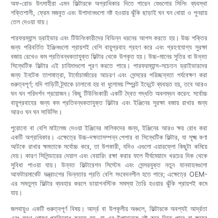
অফ-রোড উৎসাহীরা এমন ফিল্টারকে অগ্রাধিকার দিতে পারেন যেগুলোর সিলিং ব্যবস্থা
শক্তিশালী, ফ্রেম মজবুত এবং উপাদানগুলো নষ্ট হওয়ার ঝুঁকি ছাড়াই ঘন ঘন ধোয়া ও পুনরায়
তেল দেওয়া যায়।
পারফরম্যান্স ড্রাইভার এবং টিউনিংকারীদের বিভিন্ন ধরনের আপস করতে হয়। উচ্চ শক্তির
জন্য পরিবর্তিত ইঞ্জিনগুলো প্রায়শই বেশি বায়ুপ্রবাহ গ্রহণ করে এবং গ্রহণযোগ্য সুরক্ষা
বজায় রেখেও কম প্রতিবন্ধকতাযুক্ত ফিল্টার থেকে উপকৃত হয়। উচ্চ-মানের সুতির বা উন্নত
সিন্থেটিক ফিল্টার এই চাহিদাগুলো পূরণ করতে পারে। পারফরম্যান্স-সচেতন ড্রাইভারদের
জন্য ইনটেক তাপমাত্রা, টার্বোচার্জারের আচরণ এবং সেন্সরের পরিচ্ছন্নতা পর্যবেক্ষণ করা
গুরুত্বপূর্ণ; যদি গাড়িটি ট্র্যাকে চালানো হয় বা ধুলোময় স্প্রিন্ট ইভেন্টে ব্যবহৃত হয়, তবে আরও
ঘন ঘন পরিদর্শন প্রয়োজন। কিছু টিউনিংকারী একটি দ্বৈত পদ্ধতি অবলম্বন করেন: সর্বোচ্চ
বায়ুপ্রবাহের জন্য কম প্রতিবন্ধকতাযুক্ত ফিল্টার এবং ইঞ্জিনের সুরক্ষা বজায় রাখার জন্য
আরও ঘন ঘন সার্ভিসিং।
পুরোনো বা বেশি মাইলেজ দেওয়া ইঞ্জিনের মালিকদের জন্য, ইঞ্জিনের আরও ক্ষয় রোধ করা
একটি অগ্রাধিকার। এক্ষেত্রে উচ্চ-দক্ষতাসম্পন্ন পেপার বা সিন্থেটিক ফিল্টার, যা সূক্ষ্ম কণা
আটকে রাখার ক্ষমতাকে সর্বোচ্চ করে, তা উপকারী, যদিও এগুলো এয়ারফ্লো কিছুটা কমিয়ে
দেয়। কারণ সিলিন্ডারের দেয়াল এবং বেয়ারিং রক্ষা করার ফলে দীর্ঘমেয়াদে খরচের দিক থেকে
সুবিধা পাওয়া যায়। উন্নত ফিল্টারেশন সিস্টেম এবং সেন্সরযুক্ত নতুন যানবাহনগুলো
আফটারমার্কেট যন্ত্রাংশের ভিন্নতার প্রতি বেশি সংবেদনশীল হতে পারে; এক্ষেত্রে OEM-
এর সমতুল্য ফিল্টার ব্যবহার করলে ডায়াগনস্টিক সমস্যা তৈরি হওয়ার ঝুঁকি প্রায়শই কমে
যায়।
জলবায়ুও একটি গুরুত্বপূর্ণ বিষয়। আর্দ্র বা উপকূলীয় অঞ্চলে, ফিল্টারকে অবশ্যই আর্দ্রতা
এবং লবণ শোষণ প্রতিরোধ করতে হয়, যা এর উপাদানকে নষ্ট করে দিতে পারে বা ক্ষয়ের