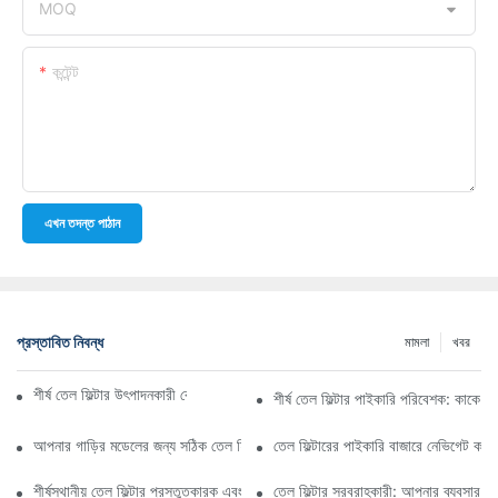
MOQ
কন্টেন্ট
এখন তদন্ত পাঠান
প্রস্তাবিত নিবন্ধ
মামলা
খবর
শীর্ষ তেল ফিল্টার উৎপাদনকারী কোম্পানি: একটি বিস্তৃত সারসংক্ষেপ
শীর্ষ তেল ফিল্টার পাইকারি পরিবেশক: কাকে ব
আপনার গাড়ির মডেলের জন্য সঠিক তেল ফিল্টার নির্বাচন করা: মূল বিবেচ্য বিষয়গুলি
তেল ফিল্টারের পাইকারি বাজারে নেভিগেট কর
শীর্ষস্থানীয় তেল ফিল্টার প্রস্তুতকারক এবং তাদের উদ্ভাবনের উপর স্পটলাইট
তেল ফিল্টার সরবরাহকারী: আপনার ব্যবসার জন্