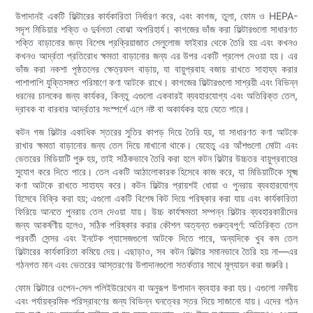
উপাদানই একটি ফিল্টারের কার্যকারিতা নির্ধারণ করে, এবং কাগজ, তুলা, ফোম ও HEPA-
সদৃশ মিডিয়ার শক্তি ও দুর্বলতা বোঝা অপরিহার্য। কাগজের ভাঁজ করা ফিল্টারগুলো সাধারণত
শক্তি বাড়ানোর জন্য বিশেষ প্রক্রিয়াজাত সেলুলোজ ফাইবার থেকে তৈরি হয় এবং কখনও
কখনও আর্দ্রতা প্রতিরোধ ক্ষমতা বাড়ানোর জন্য এর উপর একটি প্রলেপ দেওয়া হয়। এর
ভাঁজ করা নকশা পৃষ্ঠতলের ক্ষেত্রফল বাড়ায়, যা বায়ুপ্রবাহ বজায় রাখতে সাহায্য করার
পাশাপাশি যুক্তিসঙ্গত পরিমাণে কণা আটকে রাখে। কাগজের ফিল্টারগুলো সাশ্রয়ী এবং বিভিন্ন
ধরনের চালকের জন্য কার্যকর, কিন্তু এগুলো একবারই ব্যবহারযোগ্য এবং অতিরিক্ত তেল,
দ্রাবক বা বারবার আর্দ্রতার সংস্পর্শে এলে নষ্ট বা অকার্যকর হয়ে যেতে পারে।
কটন গজ ফিল্টার একাধিক স্তরের সুতির কাপড় দিয়ে তৈরি হয়, যা সাধারণত কণা আটকে
রাখার ক্ষমতা বাড়ানোর জন্য তেল দিয়ে মাখানো থাকে। যেহেতু এর আঁশগুলো মোটা এবং
ভেতরের মিডিয়াটি পুরু হয়, তাই সঠিকভাবে তৈরি করা হলে কটন ফিল্টার উচ্চতর বায়ুপ্রবাহের
সুযোগ করে দিতে পারে। তেল একটি আঠালোকারক হিসেবে কাজ করে, যা মিডিয়াটিকে সূক্ষ্ম
কণা আটকে রাখতে সাহায্য করে। কটন ফিল্টার প্রায়শই ধোয়া ও পুনরায় ব্যবহারযোগ্য
হিসেবে বিক্রি করা হয়; এগুলো একটি বিশেষ কিট দিয়ে পরিষ্কার করা যায় এবং কার্যকারিতা
ফিরিয়ে আনতে পুনরায় তেল দেওয়া যায়। উচ্চ কার্যক্ষমতা সম্পন্ন ফিল্টার ব্যবহারকারীদের
জন্য আকর্ষণীয় হলেও, সঠিক পরিষ্কার করার কৌশল অত্যন্ত গুরুত্বপূর্ণ: অতিরিক্ত তেল
পরবর্তী সেন্সর এবং ইনটেক প্যাসেজগুলো আটকে দিতে পারে, অন্যদিকে খুব কম তেল
ফিল্টারের কার্যকারিতা কমিয়ে দেয়। এছাড়াও, সব কটন ফিল্টার সমানভাবে তৈরি হয় না—এর
গঠনগত মান এবং ভেতরের আস্তরণের উপাদানগুলো সতর্কতার সাথে মূল্যায়ন করা জরুরি।
ফোম ফিল্টারে ওপেন-সেল পলিইউরেথেন বা অনুরূপ উপাদান ব্যবহার করা হয়। এগুলো নমনীয়
এবং পর্যায়ক্রমিক পরিস্রাবণের জন্য বিভিন্ন ঘনত্বের স্তর দিয়ে সাজানো যায়। এদের গঠন