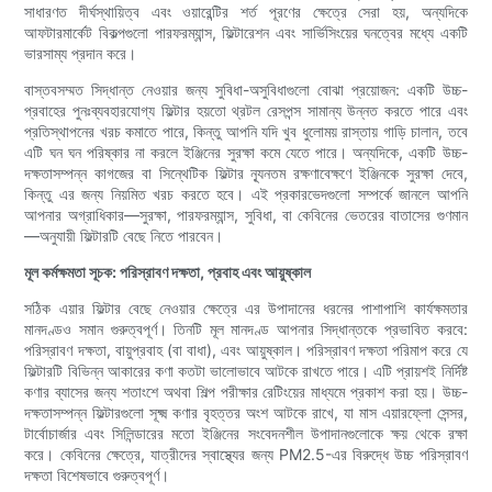
সাধারণত দীর্ঘস্থায়িত্ব এবং ওয়ারেন্টির শর্ত পূরণের ক্ষেত্রে সেরা হয়, অন্যদিকে
আফটারমার্কেট বিকল্পগুলো পারফরম্যান্স, ফিল্টারেশন এবং সার্ভিসিংয়ের ঘনত্বের মধ্যে একটি
ভারসাম্য প্রদান করে।
বাস্তবসম্মত সিদ্ধান্ত নেওয়ার জন্য সুবিধা-অসুবিধাগুলো বোঝা প্রয়োজন: একটি উচ্চ-
প্রবাহের পুনঃব্যবহারযোগ্য ফিল্টার হয়তো থ্রটল রেসপন্স সামান্য উন্নত করতে পারে এবং
প্রতিস্থাপনের খরচ কমাতে পারে, কিন্তু আপনি যদি খুব ধুলোময় রাস্তায় গাড়ি চালান, তবে
এটি ঘন ঘন পরিষ্কার না করলে ইঞ্জিনের সুরক্ষা কমে যেতে পারে। অন্যদিকে, একটি উচ্চ-
দক্ষতাসম্পন্ন কাগজের বা সিন্থেটিক ফিল্টার ন্যূনতম রক্ষণাবেক্ষণে ইঞ্জিনকে সুরক্ষা দেবে,
কিন্তু এর জন্য নিয়মিত খরচ করতে হবে। এই প্রকারভেদগুলো সম্পর্কে জানলে আপনি
আপনার অগ্রাধিকার—সুরক্ষা, পারফরম্যান্স, সুবিধা, বা কেবিনের ভেতরের বাতাসের গুণমান
—অনুযায়ী ফিল্টারটি বেছে নিতে পারবেন।
মূল কর্মক্ষমতা সূচক: পরিস্রাবণ দক্ষতা, প্রবাহ এবং আয়ুষ্কাল
সঠিক এয়ার ফিল্টার বেছে নেওয়ার ক্ষেত্রে এর উপাদানের ধরনের পাশাপাশি কার্যক্ষমতার
মানদণ্ডও সমান গুরুত্বপূর্ণ। তিনটি মূল মানদণ্ড আপনার সিদ্ধান্তকে প্রভাবিত করবে:
পরিস্রাবণ দক্ষতা, বায়ুপ্রবাহ (বা বাধা), এবং আয়ুষ্কাল। পরিস্রাবণ দক্ষতা পরিমাপ করে যে
ফিল্টারটি বিভিন্ন আকারের কণা কতটা ভালোভাবে আটকে রাখতে পারে। এটি প্রায়শই নির্দিষ্ট
কণার ব্যাসের জন্য শতাংশে অথবা শিল্প পরীক্ষার রেটিংয়ের মাধ্যমে প্রকাশ করা হয়। উচ্চ-
দক্ষতাসম্পন্ন ফিল্টারগুলো সূক্ষ্ম কণার বৃহত্তর অংশ আটকে রাখে, যা মাস এয়ারফ্লো সেন্সর,
টার্বোচার্জার এবং সিলিন্ডারের মতো ইঞ্জিনের সংবেদনশীল উপাদানগুলোকে ক্ষয় থেকে রক্ষা
করে। কেবিনের ক্ষেত্রে, যাত্রীদের স্বাস্থ্যের জন্য PM2.5-এর বিরুদ্ধে উচ্চ পরিস্রাবণ
দক্ষতা বিশেষভাবে গুরুত্বপূর্ণ।