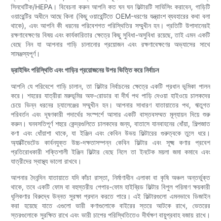
সিনথেটিক/HEPA। বিবেচনা করুন আপনি কত ঘন ঘন ফিল্টারটি সার্ভিসিং করাবেন, গাড়িটি
ওয়ারেন্টির অধীনে আছে কিনা (কিছু ওয়ারেন্টিতে OEM-ধরণের যন্ত্রাংশ ব্যবহারের কথা বলা
থাকে), এবং আপনি কী ধরনের পরিবেশগত পরিস্থিতির সম্মুখীন হন। প্রতিটি উপাদানেরই
রক্ষণাবেক্ষণের বিষয় এবং কার্যকারিতার ক্ষেত্রে কিছু সুবিধা-অসুবিধা রয়েছে, তাই এমন একটি
বেছে নিন যা আপনার গাড়ি চালানোর প্রয়োজন এবং রক্ষণাবেক্ষণের অভ্যাসের সাথে
সামঞ্জস্যপূর্ণ।
ড্রাইভিং পরিস্থিতি এবং গাড়ির প্রয়োজনের উপর ভিত্তি করে নির্বাচন
আপনি যে পরিবেশে গাড়ি চালান, তা ফিল্টার নির্বাচনের ক্ষেত্রে একটি প্রধান ভূমিকা পালন
করে। শহরের যাত্রীরা মরুভূমির অফ-রোডার বা দীর্ঘ পথ পাড়ি দেওয়া হাইওয়ে চালকদের
চেয়ে ভিন্ন ধরনের চ্যালেঞ্জের সম্মুখীন হন। আপনার সাধারণ যাতায়াতের পথ, ঋতুগত
পরিবর্তন এবং দূষণকারী পদার্থের সংস্পর্শে আসার একটি বাস্তবসম্মত মূল্যায়ন দিয়ে শুরু
করুন। ঘনবসতিপূর্ণ শহুরে কেন্দ্রগুলিতে চালকদের জন্য, বাতাসে যানবাহনের ধোঁয়া, শিল্পজাত
কণা এবং ধোঁয়াশা থাকে, যা ইঞ্জিন এবং কেবিন উভয় ফিল্টারের গুরুত্বকে তুলে ধরে।
অ্যাক্টিভেটেড কার্বনযুক্ত উচ্চ-দক্ষতাসম্পন্ন কেবিন ফিল্টার এবং সূক্ষ্ম কণার প্রবেশ
প্রতিরোধকারী শক্তিশালী ইঞ্জিন ফিল্টার বেছে নিলে তা ইনটেক ময়লা জমা কমাবে এবং
যাত্রীদের স্বাস্থ্য ভালো রাখবে।
আপনার দৈনন্দিন যাতায়াতে যদি কাঁচা রাস্তা, নির্মাণাধীন এলাকা বা কৃষি অঞ্চল অন্তর্ভুক্ত
থাকে, তবে একটি ফোম বা বহুস্তরীয় পেপার-ফোম হাইব্রিড ফিল্টার বিপুল পরিমাণ ক্ষয়কারী
ধূলিকণার বিরুদ্ধে উন্নত সুরক্ষা প্রদান করতে পারে। এই ফিল্টারগুলো এমনভাবে ডিজাইন
করা হয়েছে যাতে এগুলো ভারী কণাগুলোকে বাইরের স্তরে আটকে রাখে, ভেতরের
স্তরগুলোকে সুরক্ষিত রাখে এবং ভারী চাপের পরিস্থিতিতেও দীর্ঘক্ষণ বায়ুপ্রবাহ বজায় রাখে।