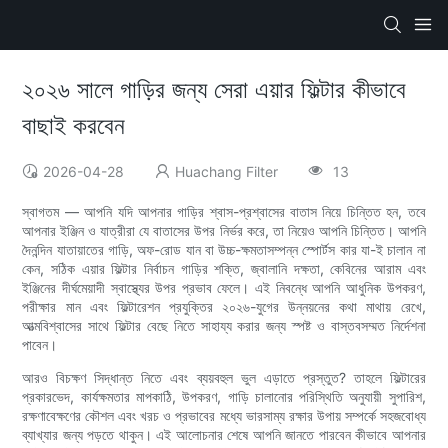
২০২৬ সালে গাড়ির জন্য সেরা এয়ার ফিল্টার কীভাবে
বাছাই করবেন
2026-04-28
Huachang Filter
13
স্বাগতম — আপনি যদি আপনার গাড়ির শ্বাস-প্রশ্বাসের বাতাস নিয়ে চিন্তিত হন, তবে
আপনার ইঞ্জিন ও যাত্রীরা যে বাতাসের উপর নির্ভর করে, তা নিয়েও আপনি চিন্তিত। আপনি
দৈনন্দিন যাতায়াতের গাড়ি, অফ-রোড যান বা উচ্চ-ক্ষমতাসম্পন্ন স্পোর্টস কার যা-ই চালান না
কেন, সঠিক এয়ার ফিল্টার নির্বাচন গাড়ির শক্তি, জ্বালানি দক্ষতা, কেবিনের আরাম এবং
ইঞ্জিনের দীর্ঘমেয়াদী স্বাস্থ্যের উপর প্রভাব ফেলে। এই নিবন্ধে আপনি আধুনিক উপকরণ,
পরীক্ষার মান এবং ফিল্টারেশন প্রযুক্তির ২০২৬-যুগের উন্নয়নের কথা মাথায় রেখে,
আত্মবিশ্বাসের সাথে ফিল্টার বেছে নিতে সাহায্য করার জন্য স্পষ্ট ও বাস্তবসম্মত নির্দেশনা
পাবেন।
আরও বিচক্ষণ সিদ্ধান্ত নিতে এবং ব্যয়বহুল ভুল এড়াতে প্রস্তুত? তাহলে ফিল্টারের
প্রকারভেদ, কার্যক্ষমতার মাপকাঠি, উপকরণ, গাড়ি চালানোর পরিস্থিতি অনুযায়ী সুপারিশ,
রক্ষণাবেক্ষণের কৌশল এবং খরচ ও প্রভাবের মধ্যে ভারসাম্য রক্ষার উপায় সম্পর্কে সহজবোধ্য
ব্যাখ্যার জন্য পড়তে থাকুন। এই আলোচনার শেষে আপনি জানতে পারবেন কীভাবে আপনার