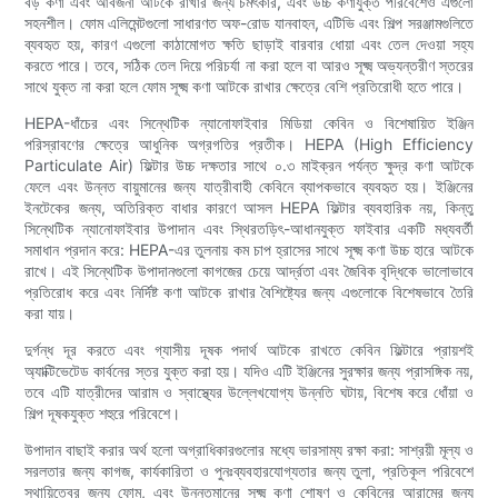
বড় কণা এবং আবর্জনা আটকে রাখার জন্য চমৎকার, এবং উচ্চ কণাযুক্ত পরিবেশেও এগুলো
সহনশীল। ফোম এলিমেন্টগুলো সাধারণত অফ-রোড যানবাহন, এটিভি এবং শিল্প সরঞ্জামগুলিতে
ব্যবহৃত হয়, কারণ এগুলো কাঠামোগত ক্ষতি ছাড়াই বারবার ধোয়া এবং তেল দেওয়া সহ্য
করতে পারে। তবে, সঠিক তেল দিয়ে পরিচর্যা না করা হলে বা আরও সূক্ষ্ম অভ্যন্তরীণ স্তরের
সাথে যুক্ত না করা হলে ফোম সূক্ষ্ম কণা আটকে রাখার ক্ষেত্রে বেশি প্রতিরোধী হতে পারে।
HEPA-ধাঁচের এবং সিন্থেটিক ন্যানোফাইবার মিডিয়া কেবিন ও বিশেষায়িত ইঞ্জিন
পরিস্রাবণের ক্ষেত্রে আধুনিক অগ্রগতির প্রতীক। HEPA (High Efficiency
Particulate Air) ফিল্টার উচ্চ দক্ষতার সাথে ০.৩ মাইক্রন পর্যন্ত ক্ষুদ্র কণা আটকে
ফেলে এবং উন্নত বায়ুমানের জন্য যাত্রীবাহী কেবিনে ব্যাপকভাবে ব্যবহৃত হয়। ইঞ্জিনের
ইনটেকের জন্য, অতিরিক্ত বাধার কারণে আসল HEPA ফিল্টার ব্যবহারিক নয়, কিন্তু
সিন্থেটিক ন্যানোফাইবার উপাদান এবং স্থিরতড়িৎ-আধানযুক্ত ফাইবার একটি মধ্যবর্তী
সমাধান প্রদান করে: HEPA-এর তুলনায় কম চাপ হ্রাসের সাথে সূক্ষ্ম কণা উচ্চ হারে আটকে
রাখে। এই সিন্থেটিক উপাদানগুলো কাগজের চেয়ে আর্দ্রতা এবং জৈবিক বৃদ্ধিকে ভালোভাবে
প্রতিরোধ করে এবং নির্দিষ্ট কণা আটকে রাখার বৈশিষ্ট্যের জন্য এগুলোকে বিশেষভাবে তৈরি
করা যায়।
দুর্গন্ধ দূর করতে এবং গ্যাসীয় দূষক পদার্থ আটকে রাখতে কেবিন ফিল্টারে প্রায়শই
অ্যাক্টিভেটেড কার্বনের স্তর যুক্ত করা হয়। যদিও এটি ইঞ্জিনের সুরক্ষার জন্য প্রাসঙ্গিক নয়,
তবে এটি যাত্রীদের আরাম ও স্বাস্থ্যের উল্লেখযোগ্য উন্নতি ঘটায়, বিশেষ করে ধোঁয়া ও
শিল্প দূষকযুক্ত শহুরে পরিবেশে।
উপাদান বাছাই করার অর্থ হলো অগ্রাধিকারগুলোর মধ্যে ভারসাম্য রক্ষা করা: সাশ্রয়ী মূল্য ও
সরলতার জন্য কাগজ, কার্যকারিতা ও পুনঃব্যবহারযোগ্যতার জন্য তুলা, প্রতিকূল পরিবেশে
স্থায়িত্বের জন্য ফোম, এবং উন্নতমানের সূক্ষ্ম কণা শোষণ ও কেবিনের আরামের জন্য