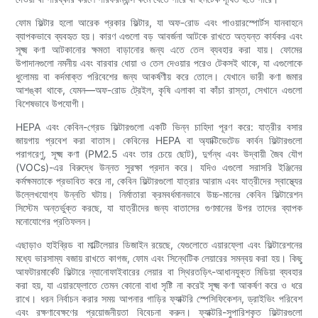
ফোম ফিল্টার হলো আরেক প্রকার ফিল্টার, যা অফ-রোড এবং পাওয়ারস্পোর্টস যানবাহনে
ব্যাপকভাবে ব্যবহৃত হয়। কারণ এগুলো বড় আবর্জনা আটকে রাখতে অত্যন্ত কার্যকর এবং
সূক্ষ্ম কণা আটকানোর ক্ষমতা বাড়ানোর জন্য এতে তেল ব্যবহার করা যায়। ফোমের
উপাদানগুলো নমনীয় এবং বারবার ধোয়া ও তেল দেওয়ার পরেও টেকসই থাকে, যা এগুলোকে
ধুলোময় বা কর্দমাক্ত পরিবেশের জন্য আকর্ষণীয় করে তোলে। যেখানে ভারী কণা জমার
আশঙ্কা থাকে, যেমন—অফ-রোড ট্রেইল, কৃষি এলাকা বা কাঁচা রাস্তা, সেখানে এগুলো
বিশেষভাবে উপযোগী।
HEPA এবং কেবিন-গ্রেড ফিল্টারগুলো একটি ভিন্ন চাহিদা পূরণ করে: যাত্রীর বসার
জায়গায় প্রবেশ করা বাতাস। কেবিনের HEPA বা অ্যাক্টিভেটেড কার্বন ফিল্টারগুলো
পরাগরেণু, সূক্ষ্ম কণা (PM2.5 এবং তার চেয়ে ছোট), দুর্গন্ধ এবং উদ্বায়ী জৈব যৌগ
(VOCs)-এর বিরুদ্ধে উন্নত সুরক্ষা প্রদান করে। যদিও এগুলো সরাসরি ইঞ্জিনের
কর্মক্ষমতাকে প্রভাবিত করে না, কেবিন ফিল্টারগুলো যাত্রার আরাম এবং যাত্রীদের স্বাস্থ্যের
উল্লেখযোগ্য উন্নতি ঘটায়। নির্মাতারা ক্রমবর্ধমানভাবে উচ্চ-মানের কেবিন ফিল্টারেশন
সিস্টেম অন্তর্ভুক্ত করছে, যা যাত্রীদের জন্য বাতাসের গুণমানের উপর তাদের ব্যাপক
মনোযোগের প্রতিফলন।
এছাড়াও হাইব্রিড বা মাল্টিলেয়ার ডিজাইন রয়েছে, যেগুলোতে এয়ারফ্লো এবং ফিল্টারেশনের
মধ্যে ভারসাম্য বজায় রাখতে কাগজ, ফোম এবং সিন্থেটিক লেয়ারের সমন্বয় করা হয়। কিছু
আফটারমার্কেট ফিল্টারে ন্যানোফাইবারের লেয়ার বা স্থিরতড়িৎ-আধানযুক্ত মিডিয়া ব্যবহার
করা হয়, যা এয়ারফ্লোতে তেমন কোনো বাধা সৃষ্টি না করেই সূক্ষ্ম কণা আকর্ষণ করে ও ধরে
রাখে। ধরন নির্বাচন করার সময় আপনার গাড়ির ফ্যাক্টরি স্পেসিফিকেশন, ড্রাইভিং পরিবেশ
এবং রক্ষণাবেক্ষণের প্রয়োজনীয়তা বিবেচনা করুন। ফ্যাক্টরি-সুপারিশকৃত ফিল্টারগুলো