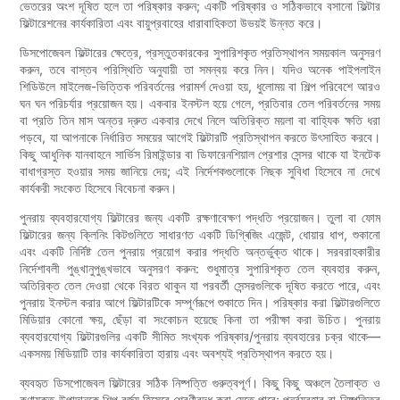
ভেতরের অংশ দূষিত হলে তা পরিষ্কার করুন; একটি পরিষ্কার ও সঠিকভাবে বসানো ফিল্টার
ফিল্টারেশনের কার্যকারিতা এবং বায়ুপ্রবাহের ধারাবাহিকতা উভয়ই উন্নত করে।
ডিসপোজেবল ফিল্টারের ক্ষেত্রে, প্রস্তুতকারকের সুপারিশকৃত প্রতিস্থাপন সময়কাল অনুসরণ
করুন, তবে বাস্তব পরিস্থিতি অনুযায়ী তা সমন্বয় করে নিন। যদিও অনেক পাইপলাইন
শিডিউলে মাইলেজ-ভিত্তিক পরিবর্তনের পরামর্শ দেওয়া হয়, ধুলোময় বা শিল্প পরিবেশে আরও
ঘন ঘন পরিচর্যার প্রয়োজন হয়। একবার ইনস্টল হয়ে গেলে, প্রতিবার তেল পরিবর্তনের সময়
বা প্রতি তিন মাস অন্তর দ্রুত একবার দেখে নিলে অতিরিক্ত ময়লা বা বাহ্যিক ক্ষতি ধরা
পড়বে, যা আপনাকে নির্ধারিত সময়ের আগেই ফিল্টারটি প্রতিস্থাপন করতে উৎসাহিত করবে।
কিছু আধুনিক যানবাহনে সার্ভিস রিমাইন্ডার বা ডিফারেনশিয়াল প্রেশার সেন্সর থাকে যা ইনটেক
বাধাগ্রস্ত হওয়ার সময় জানিয়ে দেয়; এই নির্দেশকগুলোকে নিছক সুবিধা হিসেবে না দেখে
কার্যকরী সংকেত হিসেবে বিবেচনা করুন।
পুনরায় ব্যবহারযোগ্য ফিল্টারের জন্য একটি রক্ষণাবেক্ষণ পদ্ধতি প্রয়োজন। তুলা বা ফোম
ফিল্টারের জন্য ক্লিনিং কিটগুলিতে সাধারণত একটি ডিগ্ৰিজিং এজেন্ট, ধোয়ার ধাপ, শুকানো
এবং একটি নির্দিষ্ট তেল পুনরায় প্রয়োগ করার পদ্ধতি অন্তর্ভুক্ত থাকে। সরবরাহকারীর
নির্দেশাবলী পুঙ্খানুপুঙ্খভাবে অনুসরণ করুন: শুধুমাত্র সুপারিশকৃত তেল ব্যবহার করুন,
অতিরিক্ত তেল দেওয়া থেকে বিরত থাকুন যা পরবর্তী সেন্সরগুলিকে দূষিত করতে পারে, এবং
পুনরায় ইনস্টল করার আগে ফিল্টারটিকে সম্পূর্ণরূপে শুকাতে দিন। পরিষ্কার করা ফিল্টারগুলিতে
মিডিয়ার কোনো ক্ষয়, ছেঁড়া বা সংকোচন হয়েছে কিনা তা পরীক্ষা করা উচিত। পুনরায়
ব্যবহারযোগ্য ফিল্টারগুলির একটি সীমিত সংখ্যক পরিষ্কার/পুনরায় ব্যবহারের চক্র থাকে—
একসময় মিডিয়াটি তার কার্যকারিতা হারায় এবং অবশ্যই প্রতিস্থাপন করতে হয়।
ব্যবহৃত ডিসপোজেবল ফিল্টারের সঠিক নিষ্পত্তি গুরুত্বপূর্ণ। কিছু কিছু অঞ্চলে তৈলাক্ত ও
কণাযুক্ত উপাদানকে শিল্প বর্জ্য হিসেবে শ্রেণীবদ্ধ করা যেতে পারে; পুনর্ব্যবহার বা নিষ্পত্তির