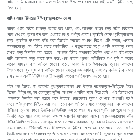
গাড়ি, গাড়ি চালানোর ধরণ এবং পরিবেশগত উদ্বেগের সাথে মানানসই একটি ফিল্টার বেছে
নিতে হয়।
গাড়ির এয়ার ফিল্টারের বিভিন্ন প্রকারভেদ বোঝা
গাড়ির এয়ার ফিল্টার বিভিন্ন ধরনের হয়ে থাকে, এবং আপনার গাড়ির জন্য সঠিক ফিল্টারটি
বেছে নেওয়ার প্রথম ধাপ হলো এগুলোর মধ্যে পার্থক্য বোঝা। ফ্যাক্টরি থেকে প্রতিস্থাপনের
জন্য প্রচলিত কাগজের ভাঁজ করা ফিল্টারই সবচেয়ে সাধারণ বিকল্প; এটি সস্তা, একবার
ব্যবহারযোগ্য এবং ফিল্টার করার কার্যকারিতা ও বায়ুপ্রবাহের মধ্যে একটি ভারসাম্য বজায়
রাখার জন্য ডিজাইন করা হয়েছে। কাগজের ফিল্টার সাধারণত দৈনন্দিন শহর এবং হাইওয়েতে
গাড়ি চালানোর জন্য ভালো কাজ করে, এবং বাতাস গ্রহণে অতিরিক্ত বাধা সৃষ্টি না করেই
অনেক সাধারণ কণা আটকে ফেলে। তবে, আরও উন্নত উপকরণের তুলনায় কাগজের
উপাদানগুলো খুব সূক্ষ্ম কণা আটকে ফেলার ক্ষেত্রে কম কার্যকর, এবং এর কার্যকারিতা বজায়
রাখার জন্য একটি নির্দিষ্ট সময়সূচী অনুযায়ী এগুলো প্রতিস্থাপন করতে হয়।
কটন গজ ফিল্টার, যা প্রায়শই পুনঃব্যবহারযোগ্য এবং উন্নত পারফরম্যান্স-ভিত্তিক বিকল্প
হিসেবে বিক্রি হয়, তা তেলযুক্ত সুতির কাপড়ের একাধিক স্তর দিয়ে তৈরি। এই ফিল্টারগুলো
এমনভাবে ডিজাইন করা হয়েছে যাতে উচ্চতর এয়ারফ্লোর সুযোগ দেওয়ার পাশাপাশি যথেষ্ট
ভালো পরিস্রাবণও নিশ্চিত করা যায়। তেল কণা আটকে রাখতে সাহায্য করে এবং কাগজের
ফিল্টারের তুলনায় এগুলো ইনটেক রেজিস্ট্যান্স কমাতে পারে, যার ফলে থ্রটল রেসপন্সে সামান্য
উন্নতি হতে পারে এবং কখনও কখনও জ্বালানি সাশ্রয়ও বাড়ে। পুনঃব্যবহারযোগ্য কটন
ফিল্টার নিয়মিত পরিষ্কার এবং পুনরায় তেল দেওয়ার প্রয়োজন হয় এবং সঠিকভাবে রক্ষণাবেক্ষণ
করলে এগুলোর দীর্ঘমেয়াদী খরচ ডিসপোজেবল ফিল্টারের চেয়ে কম হতে পারে। তবে, সঠিক
ইনস্টলেশন এবং পরিষ্কারের প্রতি মনোযোগ দেওয়া অত্যন্ত জরুরি; ভুলভাবে পুনরায় তেল
দেওয়া বা পরিষ্কার করলে পারফরম্যান্স কমে যেতে পারে বা ইনটেক দূষিত হতে পারে।