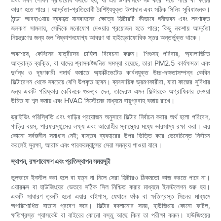
কারণ হতে পারে। আর্দ্রতা-প্রতিরোধী বৈশিষ্ট্যযুক্ত উপাদান এবং সঠিক সিলিং সুবিধাজনক।
ঠান্ডা আবহাওয়ায় ব্যবহৃত যানবাহনের ক্ষেত্রে ফিল্টারটি কীভাবে ঘনীভবন এবং লবণাক্ত
জলকণা সামলায়, সেদিকে মনোযোগ দেওয়ার প্রয়োজন হতে পারে; কিছু নকশায় আর্দ্রতা
নিয়ন্ত্রণের জন্য জল নিষ্কাশনযোগ্য আবরণ বা হাইড্রোফোবিক স্তর অন্তর্ভুক্ত থাকে।
অবশেষে, কেবিনের যাত্রীদের চাহিদা বিবেচনা করুন। শিশুসহ পরিবার, অ্যালার্জিতে
আক্রান্ত ব্যক্তি, বা যাদের শ্বাসকষ্টজনিত সমস্যা রয়েছে, তারা PM2.5 কার্যক্ষমতা এবং
দুর্গন্ধ ও দূষণকারী পদার্থ কমাতে অ্যাক্টিভেটেড কার্বনযুক্ত উচ্চ-দক্ষতাসম্পন্ন কেবিন
ফিল্টারেশন থেকে সবচেয়ে বেশি উপকৃত হবেন। ব্যবসায়িক ভ্রমণকারীরা, যারা কাজের সুবিধার
জন্য একটি পরিষ্কার কেবিনকে গুরুত্ব দেন, তাদেরও এমন ফিল্টারকে অগ্রাধিকার দেওয়া
উচিত যা শব্দ কমায় এবং HVAC সিস্টেমের মাধ্যমে বায়ুপ্রবাহ বজায় রাখে।
ড্রাইভিং পরিস্থিতি এবং গাড়ির প্রয়োজন অনুসারে ফিল্টার নির্বাচন করার অর্থ হলো পরিবেশ,
গাড়ির বয়স, পারফরম্যান্সের লক্ষ্য এবং আরোহীর স্বাস্থ্যের মধ্যে ভারসাম্য রক্ষা করা। এর
কোনো সর্বজনীন সমাধান নেই; বাস্তব ব্যবহারের উপর ভিত্তি করে ভেবেচিন্তে নির্বাচন
করলেই সুরক্ষা, আরাম এবং পারফরম্যান্সের সেরা সমন্বয় পাওয়া যাবে।
স্থাপন, রক্ষণাবেক্ষণ এবং প্রতিস্থাপন সময়সূচী
ভুলভাবে ইনস্টল করা হলে বা যত্ন না নিলে সেরা ফিল্টারও ঠিকমতো কাজ করতে পারে না।
এয়ারবক্স বা হাউজিংয়ের ভেতরে সঠিক সিল নিশ্চিত করার মাধ্যমে ইনস্টলেশন শুরু হয়।
একটি সাধারণ ত্রুটি হলো এয়ার বাইপাস, যেখানে ফাঁক বা ক্ষতিগ্রস্ত সিলের মাধ্যমে
অপরিশোধিত বাতাস প্রবেশ করে। ফিল্টার বদলানোর সময়, হাউজিংয়ে কোনো ফাটল,
ক্ষতিগ্রস্ত গ্যাসকেট বা বাইরের কোনো বস্তু আছে কিনা তা পরীক্ষা করুন। হাউজিংয়ের