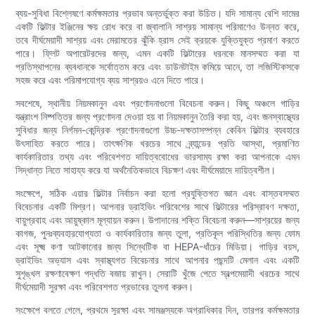
ব্যয়-সুবিধা বিশ্লেষণে কর্মক্ষমতার প্রভাব অন্তর্ভুক্ত করা উচিত। যদি সামান্য বেশি দামের
একটি ফিল্টার ইঞ্জিনের ক্ষয় রোধ করে বা জ্বালানি সাশ্রয় সামান্য পরিমাণেও উন্নত করে,
তবে দীর্ঘমেয়াদী সাশ্রয় এবং মেরামতের ঝুঁকি হ্রাস সেই ক্রয়কে যুক্তিযুক্ত প্রমাণ করতে
পারে। ফ্লিট অপারেটরদের জন্য, এমন একটি ফিল্টারের ধরনকে মানসম্মত করা যা
প্রতিস্থাপনের ব্যবধানকে সর্বোত্তম করে এবং ডাউনটাইম কমিয়ে আনে, তা লজিস্টিকসকে
সহজ করে এবং পরিমাপযোগ্য ব্যয় সাশ্রয়ও এনে দিতে পারে।
সবশেষে, স্থানীয় নিয়মকানুন এবং প্রণোদনাগুলো বিবেচনা করুন। কিছু অঞ্চলে গাড়ির
যন্ত্রাংশ নিষ্পত্তির জন্য প্রণোদনা দেওয়া হয় বা নিয়মকানুন তৈরি করা হয়, এবং জনস্বাস্থ্যের
সুবিধার জন্য নির্গমন-কেন্দ্রিক প্রণোদনাগুলো উচ্চ-দক্ষতাসম্পন্ন কেবিন ফিল্টার ব্যবহারে
উৎসাহিত করতে পারে। তাৎক্ষণিক খরচের সাথে ব্র্যান্ডের প্রতি আস্থা, প্রমাণিত
কার্যকারিতার তথ্য এবং পরিবেশগত দায়িত্ববোধের ভারসাম্য রক্ষা করা আপনাকে এমন
সিদ্ধান্ত নিতে সাহায্য করে যা অর্থনৈতিকভাবে বিচক্ষণ এবং দীর্ঘমেয়াদে দায়িত্বশীল।
সংক্ষেপে, সঠিক এয়ার ফিল্টার নির্বাচন করা হলো প্রযুক্তিগত জ্ঞান এবং বাস্তবসম্মত
বিবেচনার একটি মিশ্রণ। আপনার ড্রাইভিং পরিবেশের সাথে ফিল্টারের পরিস্রাবণ দক্ষতা,
বায়ুপ্রবাহ এবং আয়ুষ্কাল মূল্যায়ন করুন। উপাদানের শক্তি বিবেচনা করুন—সাশ্রয়ের জন্য
কাগজ, পুনঃব্যবহারযোগ্যতা ও কার্যকারিতার জন্য তুলা, প্রতিকূল পরিস্থিতির জন্য ফোম
এবং সূক্ষ্ম কণা আটকানোর জন্য সিন্থেটিক বা HEPA-ধাঁচের মিডিয়া। গাড়ির বয়স,
ড্রাইভিং অভ্যাস এবং স্বাস্থ্যগত বিবেচনার সাথে আপনার পছন্দটি মেলান এবং একটি
সুশৃঙ্খল রক্ষণাবেক্ষণ পদ্ধতি বজায় রাখুন। সেরাটি খুঁজে পেতে স্বল্পমেয়াদী খরচের সাথে
দীর্ঘমেয়াদী সুরক্ষা এবং পরিবেশগত প্রভাবের তুলনা করুন।
সংক্ষেপে বলতে গেলে, প্রথমে সুরক্ষা এবং সামঞ্জস্যকে অগ্রাধিকার দিন, তারপর কর্মক্ষমতার