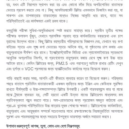
হয়, যখন এটি নিরাপদে স্থাপন করা হয় এবং কোনো ফাঁক দিয়ে অপরিশোধিত বাতাসকে
ভেতরে প্রবেশ করতে দেয় না। কিছু আফটারমার্কেট ফিল্টার এমনভাবে ডিজাইন করা হয়, যা
সাকশন এবং তাপমাত্রার তারতম্যের মধ্যেও নিজের আকৃতি ধরে রাখে, যাতে সব
পরিস্থিতিতেই এর কার্যক্ষমতা একই রকম থাকে।
বস্তুনিষ্ঠ পরীক্ষা সুবিধা-অসুবিধাগুলো স্পষ্ট করতে সাহায্য করে। স্বাধীন তৃতীয় পক্ষের
পরীক্ষার ফলাফল খুঁজুন, যেখানে প্রাসঙ্গিক প্রবাহ হারে কার্যকারিতার বক্ররেখা এবং চাপ
হ্রাসের উল্লেখ থাকে। কিছু ফিল্টার বহুস্তরীয় পরিস্রাবণের বিজ্ঞাপন দেয়, যেখানে বড় কণা
বাইরের স্তরে এবং সূক্ষ্ম কণা ভেতরের স্তরে আটকে যায়, যা পৃষ্ঠতলের চাপ কমায় এবং
বায়ুপ্রবাহকে দীর্ঘক্ষণ ধরে রাখে। ইলেক্ট্রোস্ট্যাটিক মিডিয়া এবং ন্যানোফাইবারের স্তরগুলো
আধুনিক অগ্রগতির নিদর্শন, যা গ্রহণযোগ্য বায়ুপ্রবাহ বজায় রেখে সূক্ষ্ম কণা উচ্চ হারে
আটকে রাখে। কেবিন ফিল্টারের জন্য, PM2.5 এবং পরাগরেণু আটকে রাখার রেটিং দেখুন
এবং দুর্গন্ধ ও VOC প্রশমনের জন্য অ্যাক্টিভেটেড কার্বনের স্তর বিবেচনা করুন।
গাড়ি বাছাই করার সময়, আপনি এটি কীভাবে ব্যবহার করেন তা বিবেচনা করুন। পরিষ্কার
শহুরে বাতাসে প্রতিদিন যাতায়াতকারী একজন ব্যক্তির জন্য ইঞ্জিন এবং কেবিনকে সুরক্ষিত
রাখতে দীর্ঘস্থায়ী ও উচ্চ-দক্ষতাসম্পন্ন ফিল্টার উপকারী। একটি পারফরম্যান্স কার যা মাঝে
মাঝে ট্র্যাকে ব্যবহৃত হয়, সেটি হয়তো একটি উন্নত মানের ফিল্টারেশন মাধ্যমসহ কম
প্রতিবন্ধকতা পছন্দ করতে পারে। অফ-রোডারদের জন্য প্রয়োজন মজবুত কাঠামো এবং
প্রচণ্ড ধুলোময় পরিস্থিতিতে উচ্চ মাত্রায় দূষক শোষণের ক্ষমতা। ফিল্টারেশনের কার্যকারিতা,
বায়ুপ্রবাহ এবং আয়ুষ্কাল সম্পর্কে সচেতনতার সাথে রক্ষণাবেক্ষণের নিয়মানুবর্তিতা আপনাকে
সুরক্ষা এবং পারফরম্যান্সের মধ্যে সবচেয়ে উপযুক্ত ভারসাম্য অর্জনে সহায়তা করবে।
উপাদান গুরুত্বপূর্ণ: কাগজ, তুলা, ফোম এবং হেপা বিকল্পসমূহ