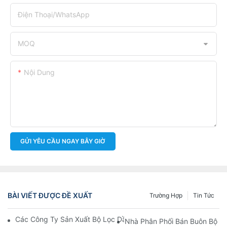
Điện Thoại/WhatsApp
MOQ
Nội Dung
GỬI YÊU CẦU NGAY BÂY GIỜ
BÀI VIẾT ĐƯỢC ĐỀ XUẤT
Trường Hợp
Tin Tức
Các Công Ty Sản Xuất Bộ Lọc Dầu Hàng Đầu: Tổng Quan Toàn 
Nhà Phân Phối Bán Buôn Bộ Lọ