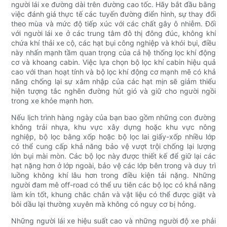
người lái xe đường dài trên đường cao tốc. Hãy bắt đầu bằng
việc đánh giá thực tế các tuyến đường điển hình, sự thay đổi
theo mùa và mức độ tiếp xúc với các chất gây ô nhiễm. Đối
với người lái xe ở các trung tâm đô thị đông đúc, không khí
chứa khí thải xe cộ, các hạt bụi công nghiệp và khói bụi, điều
này nhấn mạnh tầm quan trọng của cả hệ thống lọc khí động
cơ và khoang cabin. Việc lựa chọn bộ lọc khí cabin hiệu quả
cao với than hoạt tính và bộ lọc khí động cơ mạnh mẽ có khả
năng chống lại sự xâm nhập của các hạt mịn sẽ giảm thiểu
hiện tượng tắc nghẽn đường hút gió và giữ cho người ngồi
trong xe khỏe mạnh hơn.
Nếu lịch trình hàng ngày của bạn bao gồm những con đường
không trải nhựa, khu vực xây dựng hoặc khu vực nông
nghiệp, bộ lọc bằng xốp hoặc bộ lọc lai giấy-xốp nhiều lớp
có thể cung cấp khả năng bảo vệ vượt trội chống lại lượng
lớn bụi mài mòn. Các bộ lọc này được thiết kế để giữ lại các
hạt nặng hơn ở lớp ngoài, bảo vệ các lớp bên trong và duy trì
luồng không khí lâu hơn trong điều kiện tải nặng. Những
người đam mê off-road có thể ưu tiên các bộ lọc có khả năng
làm kín tốt, khung chắc chắn và vật liệu có thể được giặt và
bôi dầu lại thường xuyên mà không có nguy cơ bị hỏng.
Những người lái xe hiệu suất cao và những người độ xe phải