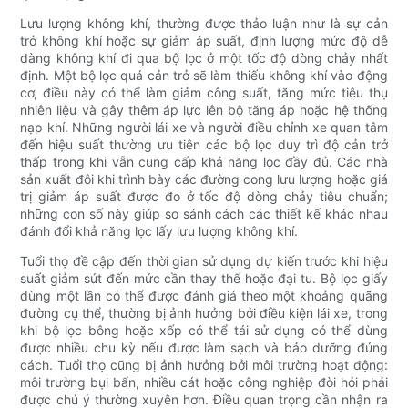
Lưu lượng không khí, thường được thảo luận như là sự cản
trở không khí hoặc sự giảm áp suất, định lượng mức độ dễ
dàng không khí đi qua bộ lọc ở một tốc độ dòng chảy nhất
định. Một bộ lọc quá cản trở sẽ làm thiếu không khí vào động
cơ, điều này có thể làm giảm công suất, tăng mức tiêu thụ
nhiên liệu và gây thêm áp lực lên bộ tăng áp hoặc hệ thống
nạp khí. Những người lái xe và người điều chỉnh xe quan tâm
đến hiệu suất thường ưu tiên các bộ lọc duy trì độ cản trở
thấp trong khi vẫn cung cấp khả năng lọc đầy đủ. Các nhà
sản xuất đôi khi trình bày các đường cong lưu lượng hoặc giá
trị giảm áp suất được đo ở tốc độ dòng chảy tiêu chuẩn;
những con số này giúp so sánh cách các thiết kế khác nhau
đánh đổi khả năng lọc lấy lưu lượng không khí.
Tuổi thọ đề cập đến thời gian sử dụng dự kiến ​​trước khi hiệu
suất giảm sút đến mức cần thay thế hoặc đại tu. Bộ lọc giấy
dùng một lần có thể được đánh giá theo một khoảng quãng
đường cụ thể, thường bị ảnh hưởng bởi điều kiện lái xe, trong
khi bộ lọc bông hoặc xốp có thể tái sử dụng có thể dùng
được nhiều chu kỳ nếu được làm sạch và bảo dưỡng đúng
cách. Tuổi thọ cũng bị ảnh hưởng bởi môi trường hoạt động:
môi trường bụi bẩn, nhiều cát hoặc công nghiệp đòi hỏi phải
được chú ý thường xuyên hơn. Điều quan trọng cần nhận ra