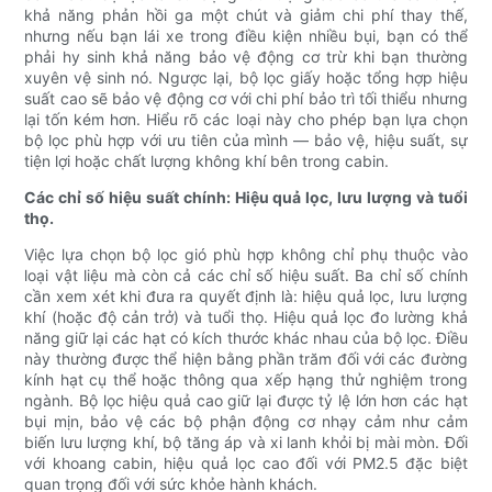
khả năng phản hồi ga một chút và giảm chi phí thay thế,
nhưng nếu bạn lái xe trong điều kiện nhiều bụi, bạn có thể
phải hy sinh khả năng bảo vệ động cơ trừ khi bạn thường
xuyên vệ sinh nó. Ngược lại, bộ lọc giấy hoặc tổng hợp hiệu
suất cao sẽ bảo vệ động cơ với chi phí bảo trì tối thiểu nhưng
lại tốn kém hơn. Hiểu rõ các loại này cho phép bạn lựa chọn
bộ lọc phù hợp với ưu tiên của mình — bảo vệ, hiệu suất, sự
tiện lợi hoặc chất lượng không khí bên trong cabin.
Các chỉ số hiệu suất chính: Hiệu quả lọc, lưu lượng và tuổi
thọ.
Việc lựa chọn bộ lọc gió phù hợp không chỉ phụ thuộc vào
loại vật liệu mà còn cả các chỉ số hiệu suất. Ba chỉ số chính
cần xem xét khi đưa ra quyết định là: hiệu quả lọc, lưu lượng
khí (hoặc độ cản trở) và tuổi thọ. Hiệu quả lọc đo lường khả
năng giữ lại các hạt có kích thước khác nhau của bộ lọc. Điều
này thường được thể hiện bằng phần trăm đối với các đường
kính hạt cụ thể hoặc thông qua xếp hạng thử nghiệm trong
ngành. Bộ lọc hiệu quả cao giữ lại được tỷ lệ lớn hơn các hạt
bụi mịn, bảo vệ các bộ phận động cơ nhạy cảm như cảm
biến lưu lượng khí, bộ tăng áp và xi lanh khỏi bị mài mòn. Đối
với khoang cabin, hiệu quả lọc cao đối với PM2.5 đặc biệt
quan trọng đối với sức khỏe hành khách.