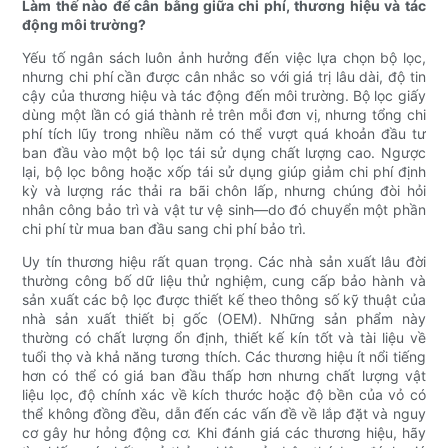
Làm thế nào để cân bằng giữa chi phí, thương hiệu và tác
động môi trường?
Yếu tố ngân sách luôn ảnh hưởng đến việc lựa chọn bộ lọc,
nhưng chi phí cần được cân nhắc so với giá trị lâu dài, độ tin
cậy của thương hiệu và tác động đến môi trường. Bộ lọc giấy
dùng một lần có giá thành rẻ trên mỗi đơn vị, nhưng tổng chi
phí tích lũy trong nhiều năm có thể vượt quá khoản đầu tư
ban đầu vào một bộ lọc tái sử dụng chất lượng cao. Ngược
lại, bộ lọc bông hoặc xốp tái sử dụng giúp giảm chi phí định
kỳ và lượng rác thải ra bãi chôn lấp, nhưng chúng đòi hỏi
nhân công bảo trì và vật tư vệ sinh—do đó chuyển một phần
chi phí từ mua ban đầu sang chi phí bảo trì.
Uy tín thương hiệu rất quan trọng. Các nhà sản xuất lâu đời
thường công bố dữ liệu thử nghiệm, cung cấp bảo hành và
sản xuất các bộ lọc được thiết kế theo thông số kỹ thuật của
nhà sản xuất thiết bị gốc (OEM). Những sản phẩm này
thường có chất lượng ổn định, thiết kế kín tốt và tài liệu về
tuổi thọ và khả năng tương thích. Các thương hiệu ít nổi tiếng
hơn có thể có giá ban đầu thấp hơn nhưng chất lượng vật
liệu lọc, độ chính xác về kích thước hoặc độ bền của vỏ có
thể không đồng đều, dẫn đến các vấn đề về lắp đặt và nguy
cơ gây hư hỏng động cơ. Khi đánh giá các thương hiệu, hãy