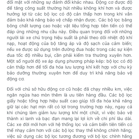
đối mặt với những sự đánh đổi khác nhau. Động cơ được độ
để tăng công suất thường hút nhiều không khí hơn và được
hưởng lợi từ các bộ lọc có độ cản thấp hơn trong khi vẫn
đảm bảo khả năng bảo vệ chấp nhận được. Các bộ lọc bằng
bông chất lượng cao hoặc vật liệu tổng hợp tiên tiến có thể
đáp ứng những nhu cầu này. Điều quan trọng đối với những
người lái xe chú trọng hiệu suất là phải theo dõi nhiệt độ khí
nạp, hoạt động của bộ tăng áp và độ sạch của cảm biến;
nếu xe được sử dụng trên đường đua hoặc trong các sự kiện
đua tốc độ nhiều bụi, cần phải kiểm tra thường xuyên hơn.
Một số người độ xe áp dụng phương pháp kép: bộ lọc có độ
cản thấp hơn để tối đa hóa lưu lượng khí kết hợp với chu kỳ
bảo dưỡng thường xuyên hơn để duy trì khả năng bảo vệ
động cơ.
Đối với chủ sở hữu động cơ cũ hoặc đã chạy nhiều km, việc
ngăn ngừa hao mòn thêm là ưu tiên hàng đầu. Các bộ lọc
giấy hoặc tổng hợp hiệu suất cao giúp tối đa hóa khả năng
giữ lại các hạt mịn rất có lợi trong trường hợp này, ngay cả
khi chúng làm giảm lưu lượng khí một chút, vì việc bảo vệ
thành xi lanh và bạc đạn mang lại lợi ích về chi phí lâu dài.
Các xe đời mới hơn với hệ thống lọc và cảm biến tiên tiến có
thể nhạy cảm hơn với các bộ lọc thay thế không chính hãng;
việc sử dụng các bộ lọc tương đương với bộ lọc chính hãng