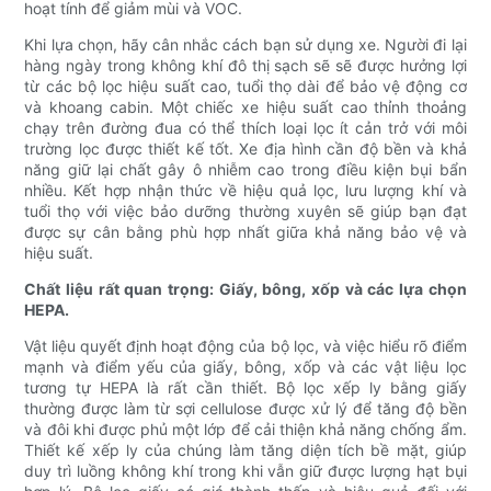
hoạt tính để giảm mùi và VOC.
Khi lựa chọn, hãy cân nhắc cách bạn sử dụng xe. Người đi lại
hàng ngày trong không khí đô thị sạch sẽ sẽ được hưởng lợi
từ các bộ lọc hiệu suất cao, tuổi thọ dài để bảo vệ động cơ
và khoang cabin. Một chiếc xe hiệu suất cao thỉnh thoảng
chạy trên đường đua có thể thích loại lọc ít cản trở với môi
trường lọc được thiết kế tốt. Xe địa hình cần độ bền và khả
năng giữ lại chất gây ô nhiễm cao trong điều kiện bụi bẩn
nhiều. Kết hợp nhận thức về hiệu quả lọc, lưu lượng khí và
tuổi thọ với việc bảo dưỡng thường xuyên sẽ giúp bạn đạt
được sự cân bằng phù hợp nhất giữa khả năng bảo vệ và
hiệu suất.
Chất liệu rất quan trọng: Giấy, bông, xốp và các lựa chọn
HEPA.
Vật liệu quyết định hoạt động của bộ lọc, và việc hiểu rõ điểm
mạnh và điểm yếu của giấy, bông, xốp và các vật liệu lọc
tương tự HEPA là rất cần thiết. Bộ lọc xếp ly bằng giấy
thường được làm từ sợi cellulose được xử lý để tăng độ bền
và đôi khi được phủ một lớp để cải thiện khả năng chống ẩm.
Thiết kế xếp ly của chúng làm tăng diện tích bề mặt, giúp
duy trì luồng không khí trong khi vẫn giữ được lượng hạt bụi