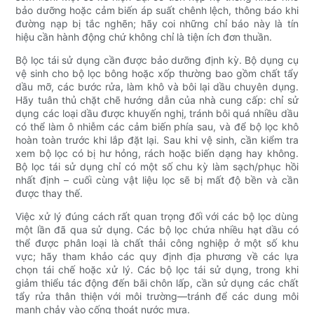
bảo dưỡng hoặc cảm biến áp suất chênh lệch, thông báo khi
đường nạp bị tắc nghẽn; hãy coi những chỉ báo này là tín
hiệu cần hành động chứ không chỉ là tiện ích đơn thuần.
Bộ lọc tái sử dụng cần được bảo dưỡng định kỳ. Bộ dụng cụ
vệ sinh cho bộ lọc bông hoặc xốp thường bao gồm chất tẩy
dầu mỡ, các bước rửa, làm khô và bôi lại dầu chuyên dụng.
Hãy tuân thủ chặt chẽ hướng dẫn của nhà cung cấp: chỉ sử
dụng các loại dầu được khuyến nghị, tránh bôi quá nhiều dầu
có thể làm ô nhiễm các cảm biến phía sau, và để bộ lọc khô
hoàn toàn trước khi lắp đặt lại. Sau khi vệ sinh, cần kiểm tra
xem bộ lọc có bị hư hỏng, rách hoặc biến dạng hay không.
Bộ lọc tái sử dụng chỉ có một số chu kỳ làm sạch/phục hồi
nhất định – cuối cùng vật liệu lọc sẽ bị mất độ bền và cần
được thay thế.
Việc xử lý đúng cách rất quan trọng đối với các bộ lọc dùng
một lần đã qua sử dụng. Các bộ lọc chứa nhiều hạt dầu có
thể được phân loại là chất thải công nghiệp ở một số khu
vực; hãy tham khảo các quy định địa phương về các lựa
chọn tái chế hoặc xử lý. Các bộ lọc tái sử dụng, trong khi
giảm thiểu tác động đến bãi chôn lấp, cần sử dụng các chất
tẩy rửa thân thiện với môi trường—tránh để các dung môi
mạnh chảy vào cống thoát nước mưa.