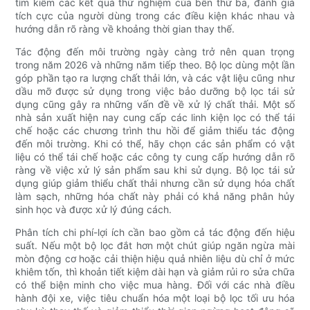
tìm kiếm các kết quả thử nghiệm của bên thứ ba, đánh giá
tích cực của người dùng trong các điều kiện khác nhau và
hướng dẫn rõ ràng về khoảng thời gian thay thế.
Tác động đến môi trường ngày càng trở nên quan trọng
trong năm 2026 và những năm tiếp theo. Bộ lọc dùng một lần
góp phần tạo ra lượng chất thải lớn, và các vật liệu cũng như
dầu mỡ được sử dụng trong việc bảo dưỡng bộ lọc tái sử
dụng cũng gây ra những vấn đề về xử lý chất thải. Một số
nhà sản xuất hiện nay cung cấp các linh kiện lọc có thể tái
chế hoặc các chương trình thu hồi để giảm thiểu tác động
đến môi trường. Khi có thể, hãy chọn các sản phẩm có vật
liệu có thể tái chế hoặc các công ty cung cấp hướng dẫn rõ
ràng về việc xử lý sản phẩm sau khi sử dụng. Bộ lọc tái sử
dụng giúp giảm thiểu chất thải nhưng cần sử dụng hóa chất
làm sạch, những hóa chất này phải có khả năng phân hủy
sinh học và được xử lý đúng cách.
Phân tích chi phí-lợi ích cần bao gồm cả tác động đến hiệu
suất. Nếu một bộ lọc đắt hơn một chút giúp ngăn ngừa mài
mòn động cơ hoặc cải thiện hiệu quả nhiên liệu dù chỉ ở mức
khiêm tốn, thì khoản tiết kiệm dài hạn và giảm rủi ro sửa chữa
có thể biện minh cho việc mua hàng. Đối với các nhà điều
hành đội xe, việc tiêu chuẩn hóa một loại bộ lọc tối ưu hóa