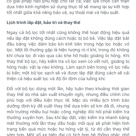
có giải pháp nào phù hợp cho tất cả; việc lựa chọn cẩn thận
dựa trên kinh nghiệm sử dụng thực tế sẽ mang lại sự kết hợp
tốt nhất giữa khả năng bảo vệ, sự thoải mái và hiệu suất.
Lịch trình lắp đặt, bảo trì và thay thế
Ngay cả bộ lọc tốt nhất cũng không thể hoạt động hiệu quả
nếu lắp đặt không đúng cách hoặc bị bỏ bê. Việc lắp đặt bắt
đầu bằng việc đảm bảo kín khít bên trong hộp lọc hoặc vỏ
lọc. Một lỗi thường gặp là hiện tượng rò rỉ khí, trong đó không
khí chưa lọc đi vào qua các khe hở hoặc gioăng bị hỏng. Khi
thay thế bộ lọc, hãy kiểm tra vỏ lọc xem có vết nứt, gioăng bị
hỏng hoặc vật lạ nào không. Làm sạch bên trong vỏ lọc nếu
bị bẩn; một bộ lọc sạch sẽ và được lắp đặt đúng cách sẽ cải
thiện cả hiệu suất lọc và độ ổn định của luồng khí.
Đối với bộ lọc dùng một lần, hãy tuân theo khoảng thời gian
thay thế do nhà sản xuất khuyến nghị, nhưng điều chỉnh cho
phù hợp với điều kiện thực tế. Mặc dù nhiều lịch trình bảo
dưỡng định kỳ đề xuất thay thế dựa trên số km đã đi, nhưng
môi trường nhiều bụi hoặc công nghiệp đòi hỏi phải kiểm tra
thường xuyên hơn. Sau khi lắp đặt, việc kiểm tra nhanh bằng
mắt thường mỗi lần thay dầu hoặc mỗi quý sẽ phát hiện tình
trạng bẩn quá mức hoặc hư hỏng vật lý, từ đó cần thay thế
sớm hơn. Một số xe hiện đại có tích hợp hệ thống nhắc nhở