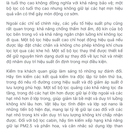
là tuổi thọ cao không đồng nghĩa với khả năng bảo vệ; một
bộ lọc có tuổi thọ cao nhưng không giữ lại các hạt mịn hiệu
quả vẫn có thể gây mòn động cơ sớm.
Ngoài các chỉ số chính này, các yếu tố hiệu suất phụ cũng
rất quan trọng: khả năng chống thấm hơi ẩm, độ kín của bộ
lọc bên trong vỏ và khả năng ngăn chặn luồng khí không lọc
đi qua. Một bộ lọc hiệu suất cao chỉ hoạt động hiệu quả nếu
được lắp đặt chắc chắn và không cho phép không khí chưa
lọc lọt qua các khe hở. Một số bộ lọc thay thế được thiết kế
để giữ nguyên hình dạng dưới sự thay đổi về lực hút và nhiệt
độ nhằm duy trì hiệu suất ổn định trong mọi điều kiện.
Kiểm tra khách quan giúp làm sáng tỏ những sự đánh đổi.
Hãy tìm kiếm các kết quả kiểm tra độc lập từ bên thứ ba,
trong đó nêu rõ đường cong hiệu suất và độ giảm áp suất ở
lưu lượng phù hợp. Một số bộ lọc quảng cáo khả năng lọc đa
tầng, trong đó các hạt lớn hơn được giữ lại ở lớp ngoài và các
hạt nhỏ hơn ở lớp trong, giúp giảm tải bề mặt và duy trì luồng
không khí lâu hơn. Vật liệu lọc tĩnh điện và lớp sợi nano là
những tiến bộ hiện đại, mang lại tỷ lệ giữ lại cao đối với các
hạt nhỏ trong khi vẫn duy trì lưu lượng không khí chấp nhận
được. Đối với bộ lọc cabin, hãy tìm kiếm xếp hạng khả năng
giữ lại PM2.5 và phấn hoa, và cân nhắc sử dụng lớp than