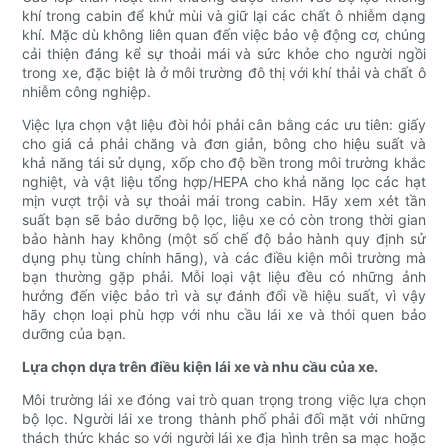
khí trong cabin để khử mùi và giữ lại các chất ô nhiễm dạng
khí. Mặc dù không liên quan đến việc bảo vệ động cơ, chúng
cải thiện đáng kể sự thoải mái và sức khỏe cho người ngồi
trong xe, đặc biệt là ở môi trường đô thị với khí thải và chất ô
nhiễm công nghiệp.
Việc lựa chọn vật liệu đòi hỏi phải cân bằng các ưu tiên: giấy
cho giá cả phải chăng và đơn giản, bông cho hiệu suất và
khả năng tái sử dụng, xốp cho độ bền trong môi trường khắc
nghiệt, và vật liệu tổng hợp/HEPA cho khả năng lọc các hạt
mịn vượt trội và sự thoải mái trong cabin. Hãy xem xét tần
suất bạn sẽ bảo dưỡng bộ lọc, liệu xe có còn trong thời gian
bảo hành hay không (một số chế độ bảo hành quy định sử
dụng phụ tùng chính hãng), và các điều kiện môi trường mà
bạn thường gặp phải. Mỗi loại vật liệu đều có những ảnh
hưởng đến việc bảo trì và sự đánh đổi về hiệu suất, vì vậy
hãy chọn loại phù hợp với nhu cầu lái xe và thói quen bảo
dưỡng của bạn.
Lựa chọn dựa trên điều kiện lái xe và nhu cầu của xe.
Môi trường lái xe đóng vai trò quan trọng trong việc lựa chọn
bộ lọc. Người lái xe trong thành phố phải đối mặt với những
thách thức khác so với người lái xe địa hình trên sa mạc hoặc