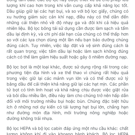
lượng khí cao hơn trong khi vẫn cung cấp khả năng lọc tốt.
Dầu giúp giữ lại các hạt bụi, và so với bộ lọc giấy, chúng có
xu hướng giảm sức cản khí nạp, điều này có thể dẫn đến
những cải thiện nhỏ về độ nhạy ga và đôi khi cả hiệu quả
nhiên liệu. Bộ lọc bông tái sử dụng cần được làm sạch và tẩm
dầu lại định kỳ, và chi phí dài hạn của chúng có thể thấp hơn
so với các lựa chọn dùng một lần nếu bạn bảo dưỡng chúng
đúng cách. Tuy nhiên, việc lắp đặt và vệ sinh đúng cách là
rất quan trọng; việc tẩm dầu lại hoặc làm sạch không đúng
cách có thể làm giảm hiệu suất hoặc gây ô nhiễm đường nạp.
Bộ lọc bọt là một loại khác, được sử dụng rộng rãi trong các
phương tiện địa hình và xe thể thao vì chúng rất hiệu quả
trong việc giữ lại các mảnh vụn lớn và có thể được xử lý
bằng dầu để cải thiện khả năng giữ lại các hạt mịn. Các phần
tử bọt có tính linh hoạt và khả năng chịu được việc giặt rửa
và bôi dầu nhiều lần, điều này làm cho chúng trở nên hấp dẫn
đối với môi trường nhiều bụi hoặc bùn. Chúng đặc biệt hữu
ích ở những nơi dự kiến ​​có tải lượng hạt bụi lớn, chẳng hạn
như đường mòn địa hình, môi trường nông nghiệp hoặc
đường không trải nhựa.
Bộ lọc HEPA và bộ lọc cabin đáp ứng một nhu cầu khác: chất
lượng không khí đi vào khoang hành khách. Bộ lọc HEPA