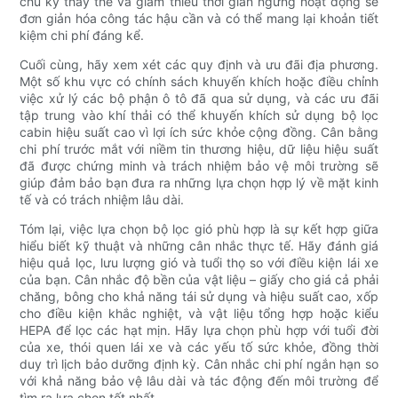
chu kỳ thay thế và giảm thiểu thời gian ngừng hoạt động sẽ
đơn giản hóa công tác hậu cần và có thể mang lại khoản tiết
kiệm chi phí đáng kể.
Cuối cùng, hãy xem xét các quy định và ưu đãi địa phương.
Một số khu vực có chính sách khuyến khích hoặc điều chỉnh
việc xử lý các bộ phận ô tô đã qua sử dụng, và các ưu đãi
tập trung vào khí thải có thể khuyến khích sử dụng bộ lọc
cabin hiệu suất cao vì lợi ích sức khỏe cộng đồng. Cân bằng
chi phí trước mắt với niềm tin thương hiệu, dữ liệu hiệu suất
đã được chứng minh và trách nhiệm bảo vệ môi trường sẽ
giúp đảm bảo bạn đưa ra những lựa chọn hợp lý về mặt kinh
tế và có trách nhiệm lâu dài.
Tóm lại, việc lựa chọn bộ lọc gió phù hợp là sự kết hợp giữa
hiểu biết kỹ thuật và những cân nhắc thực tế. Hãy đánh giá
hiệu quả lọc, lưu lượng gió và tuổi thọ so với điều kiện lái xe
của bạn. Cân nhắc độ bền của vật liệu – giấy cho giá cả phải
chăng, bông cho khả năng tái sử dụng và hiệu suất cao, xốp
cho điều kiện khắc nghiệt, và vật liệu tổng hợp hoặc kiểu
HEPA để lọc các hạt mịn. Hãy lựa chọn phù hợp với tuổi đời
của xe, thói quen lái xe và các yếu tố sức khỏe, đồng thời
duy trì lịch bảo dưỡng định kỳ. Cân nhắc chi phí ngắn hạn so
với khả năng bảo vệ lâu dài và tác động đến môi trường để
tìm ra lựa chọn tốt nhất.