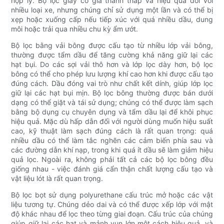
hợp lý. Bộ lọc giấy có giá thành thấp và hiệu quả đối với
nhiều loại xe, nhưng chúng chỉ sử dụng một lần và có thể bị
xẹp hoặc xuống cấp nếu tiếp xúc với quá nhiều dầu, dung
môi hoặc trải qua nhiều chu kỳ ẩm ướt.
Bộ lọc bằng vải bông được cấu tạo từ nhiều lớp vải bông,
thường được tẩm dầu để tăng cường khả năng giữ lại các
hạt bụi. Do các sợi vải thô hơn và lớp lọc dày hơn, bộ lọc
bông có thể cho phép lưu lượng khí cao hơn khi được cấu tạo
đúng cách. Dầu đóng vai trò như chất kết dính, giúp lớp lọc
giữ lại các hạt bụi mịn. Bộ lọc bông thường được bán dưới
dạng có thể giặt và tái sử dụng; chúng có thể được làm sạch
bằng bộ dụng cụ chuyên dụng và tẩm dầu lại để khôi phục
hiệu quả. Mặc dù hấp dẫn đối với người dùng muốn hiệu suất
cao, kỹ thuật làm sạch đúng cách là rất quan trọng: quá
nhiều dầu có thể làm tắc nghẽn các cảm biến phía sau và
các đường dẫn khí nạp, trong khi quá ít dầu sẽ làm giảm hiệu
quả lọc. Ngoài ra, không phải tất cả các bộ lọc bông đều
giống nhau - việc đánh giá cẩn thận chất lượng cấu tạo và
vật liệu lót là rất quan trọng.
Bộ lọc bọt sử dụng polyurethane cấu trúc mở hoặc các vật
liệu tương tự. Chúng dẻo dai và có thể được xếp lớp với mật
độ khác nhau để lọc theo từng giai đoạn. Cấu trúc của chúng
giúp giữ lại các hạt và mảnh vụn lớn một cách hiệu quả, và