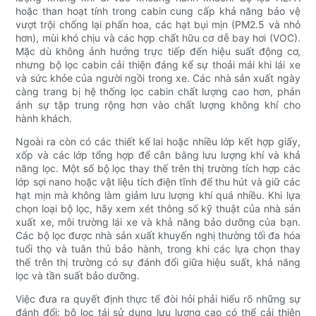
hoặc than hoạt tính trong cabin cung cấp khả năng bảo vệ
vượt trội chống lại phấn hoa, các hạt bụi mịn (PM2.5 và nhỏ
hơn), mùi khó chịu và các hợp chất hữu cơ dễ bay hơi (VOC).
Mặc dù không ảnh hưởng trực tiếp đến hiệu suất động cơ,
nhưng bộ lọc cabin cải thiện đáng kể sự thoải mái khi lái xe
và sức khỏe của người ngồi trong xe. Các nhà sản xuất ngày
càng trang bị hệ thống lọc cabin chất lượng cao hơn, phản
ánh sự tập trung rộng hơn vào chất lượng không khí cho
hành khách.
Ngoài ra còn có các thiết kế lai hoặc nhiều lớp kết hợp giấy,
xốp và các lớp tổng hợp để cân bằng lưu lượng khí và khả
năng lọc. Một số bộ lọc thay thế trên thị trường tích hợp các
lớp sợi nano hoặc vật liệu tích điện tĩnh để thu hút và giữ các
hạt mịn mà không làm giảm lưu lượng khí quá nhiều. Khi lựa
chọn loại bộ lọc, hãy xem xét thông số kỹ thuật của nhà sản
xuất xe, môi trường lái xe và khả năng bảo dưỡng của bạn.
Các bộ lọc được nhà sản xuất khuyến nghị thường tối đa hóa
tuổi thọ và tuân thủ bảo hành, trong khi các lựa chọn thay
thế trên thị trường có sự đánh đổi giữa hiệu suất, khả năng
lọc và tần suất bảo dưỡng.
Việc đưa ra quyết định thực tế đòi hỏi phải hiểu rõ những sự
đánh đổi: bộ lọc tái sử dụng lưu lượng cao có thể cải thiện