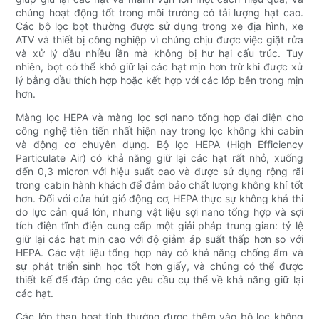
chúng hoạt động tốt trong môi trường có tải lượng hạt cao.
Các bộ lọc bọt thường được sử dụng trong xe địa hình, xe
ATV và thiết bị công nghiệp vì chúng chịu được việc giặt rửa
và xử lý dầu nhiều lần mà không bị hư hại cấu trúc. Tuy
nhiên, bọt có thể khó giữ lại các hạt mịn hơn trừ khi được xử
lý bằng dầu thích hợp hoặc kết hợp với các lớp bên trong mịn
hơn.
Màng lọc HEPA và màng lọc sợi nano tổng hợp đại diện cho
công nghệ tiên tiến nhất hiện nay trong lọc không khí cabin
và động cơ chuyên dụng. Bộ lọc HEPA (High Efficiency
Particulate Air) có khả năng giữ lại các hạt rất nhỏ, xuống
đến 0,3 micron với hiệu suất cao và được sử dụng rộng rãi
trong cabin hành khách để đảm bảo chất lượng không khí tốt
hơn. Đối với cửa hút gió động cơ, HEPA thực sự không khả thi
do lực cản quá lớn, nhưng vật liệu sợi nano tổng hợp và sợi
tích điện tĩnh điện cung cấp một giải pháp trung gian: tỷ lệ
giữ lại các hạt mịn cao với độ giảm áp suất thấp hơn so với
HEPA. Các vật liệu tổng hợp này có khả năng chống ẩm và
sự phát triển sinh học tốt hơn giấy, và chúng có thể được
thiết kế để đáp ứng các yêu cầu cụ thể về khả năng giữ lại
các hạt.
Các lớp than hoạt tính thường được thêm vào bộ lọc không