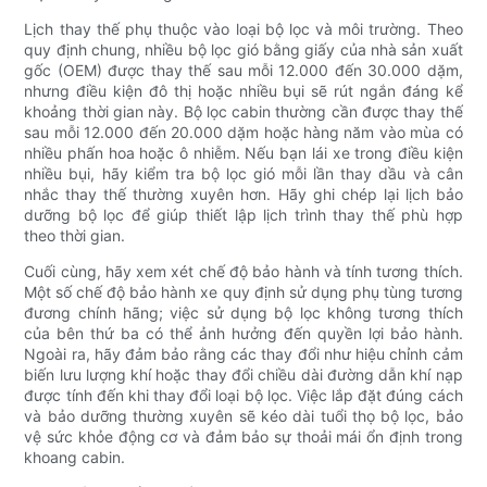
Lịch thay thế phụ thuộc vào loại bộ lọc và môi trường. Theo
quy định chung, nhiều bộ lọc gió bằng giấy của nhà sản xuất
gốc (OEM) được thay thế sau mỗi 12.000 đến 30.000 dặm,
nhưng điều kiện đô thị hoặc nhiều bụi sẽ rút ngắn đáng kể
khoảng thời gian này. Bộ lọc cabin thường cần được thay thế
sau mỗi 12.000 đến 20.000 dặm hoặc hàng năm vào mùa có
nhiều phấn hoa hoặc ô nhiễm. Nếu bạn lái xe trong điều kiện
nhiều bụi, hãy kiểm tra bộ lọc gió mỗi lần thay dầu và cân
nhắc thay thế thường xuyên hơn. Hãy ghi chép lại lịch bảo
dưỡng bộ lọc để giúp thiết lập lịch trình thay thế phù hợp
theo thời gian.
Cuối cùng, hãy xem xét chế độ bảo hành và tính tương thích.
Một số chế độ bảo hành xe quy định sử dụng phụ tùng tương
đương chính hãng; việc sử dụng bộ lọc không tương thích
của bên thứ ba có thể ảnh hưởng đến quyền lợi bảo hành.
Ngoài ra, hãy đảm bảo rằng các thay đổi như hiệu chỉnh cảm
biến lưu lượng khí hoặc thay đổi chiều dài đường dẫn khí nạp
được tính đến khi thay đổi loại bộ lọc. Việc lắp đặt đúng cách
và bảo dưỡng thường xuyên sẽ kéo dài tuổi thọ bộ lọc, bảo
vệ sức khỏe động cơ và đảm bảo sự thoải mái ổn định trong
khoang cabin.