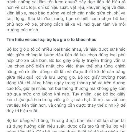
tránh những sai lầm tốn kém chưa? Hãy đọc tiếp để hiểu rõ
hơn về các loại, chỉ số hiệu suất, vật liệu, khuyến nghị về điều
kiện lái xe, mẹo bảo dưỡng và cách cân nhắc giữa chi phí và
tác động. Sau khi đọc xong, bạn sẽ biết cách chọn bộ lọc
phù hợp với xe, phong cách lái xe và mối quan tâm về môi
trường của mình.
Tìm hiểu về các loại bộ lọc gió ô tô khác nhau
Bộ lọc gió ô tô có nhiều loại khác nhau, và hiểu được sự khác
biệt giữa chúng là bước đầu tiên để lựa chọn đúng loại phù
hợp cho xe của bạn. Bộ lọc giấy xếp ly truyền thống vẫn là
lựa chọn phổ biến nhất cho việc thay thế phụ tùng chính
hãng; nó rẻ tiền, dùng một lần và được thiết kế để cân bằng
giữa hiệu quả lọc và lưu lượng gió. Bộ lọc giấy thường hoạt
động tốt khi lái xe hàng ngày trong thành phố và trên đường
cao tốc, giữ lại nhiều hạt bụi thông thường mà không gây cản
trở quá mức cho luồng khí nạp. Tuy nhiên, các bộ lọc giấy
kém hiệu quả hơn trong việc giữ lại các hạt rất mịn so với các
vật liệu tiên tiến hơn, và chúng cần được thay thế định kỳ để
duy trì hiệu suất.
Bộ lọc bằng vải bông, thường được bán như một lựa chọn tái
sử dụng hướng đến hiệu suất, được cấu tạo từ nhiều lớp vải
bông tẩm dầu. Các bộ lọc này được thiết kế để cho phép lưu