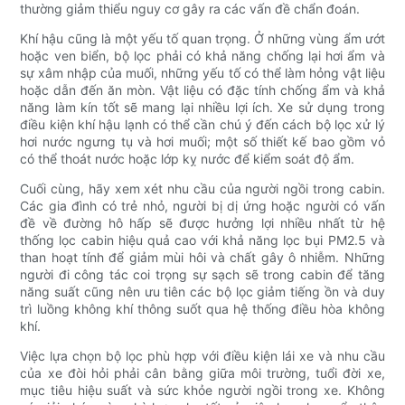
thường giảm thiểu nguy cơ gây ra các vấn đề chẩn đoán.
Khí hậu cũng là một yếu tố quan trọng. Ở những vùng ẩm ướt
hoặc ven biển, bộ lọc phải có khả năng chống lại hơi ẩm và
sự xâm nhập của muối, những yếu tố có thể làm hỏng vật liệu
hoặc dẫn đến ăn mòn. Vật liệu có đặc tính chống ẩm và khả
năng làm kín tốt sẽ mang lại nhiều lợi ích. Xe sử dụng trong
điều kiện khí hậu lạnh có thể cần chú ý đến cách bộ lọc xử lý
hơi nước ngưng tụ và hơi muối; một số thiết kế bao gồm vỏ
có thể thoát nước hoặc lớp kỵ nước để kiểm soát độ ẩm.
Cuối cùng, hãy xem xét nhu cầu của người ngồi trong cabin.
Các gia đình có trẻ nhỏ, người bị dị ứng hoặc người có vấn
đề về đường hô hấp sẽ được hưởng lợi nhiều nhất từ ​​hệ
thống lọc cabin hiệu quả cao với khả năng lọc bụi PM2.5 và
than hoạt tính để giảm mùi hôi và chất gây ô nhiễm. Những
người đi công tác coi trọng sự sạch sẽ trong cabin để tăng
năng suất cũng nên ưu tiên các bộ lọc giảm tiếng ồn và duy
trì luồng không khí thông suốt qua hệ thống điều hòa không
khí.
Việc lựa chọn bộ lọc phù hợp với điều kiện lái xe và nhu cầu
của xe đòi hỏi phải cân bằng giữa môi trường, tuổi đời xe,
mục tiêu hiệu suất và sức khỏe người ngồi trong xe. Không