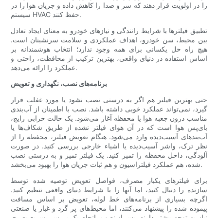
را در اولویت قرار دهند که سر و صدا را کاهش داده و جریان هوا را در
سیستم HVAC حفظ کنند.
تطبیق فیلترها با شرایط رانندگی و نیازهای خودرو به معنای ایجاد تعادل
بین محیط، سن خودرو، اهداف عملکردی و سلامت سرنشینان است.
هیچ راه حل یکسانی برای همه وجود ندارد؛ انتخاب هوشمندانه بر
اساس استفاده در دنیای واقعی، بهترین ترکیب از محافظت، راحتی و
عملکرد را ارائه می‌دهد.
برنامه‌های نصب، نگهداری و تعویض
حتی بهترین فیلتر هم اگر به درستی نصب نشود یا مورد غفلت قرار
گیرد، نمی‌تواند عملکرد خوبی داشته باشد. نصب با اطمینان از آب‌بندی
مناسب درون جعبه هوا یا محفظه آغاز می‌شود. یک حالت خرابی رایج،
بای‌پس هوا است که در آن هوای فیلتر نشده از طریق شکاف‌ها یا
آب‌بندهای آسیب‌دیده وارد می‌شود. هنگام تعویض فیلتر، محفظه را از
نظر ترک، واشر آسیب‌دیده یا اشیاء خارجی بررسی کنید. در صورت
آلودگی، داخل محفظه را تمیز کنید. یک فیلتر تمیز و به درستی نصب
شده، هم عملکرد فیلتراسیون و هم ثبات جریان هوا را بهبود می‌بخشد.
برای فیلترهای یکبار مصرف، فواصل تعویض توصیه شده توسط
سازنده را دنبال کنید، اما آنها را با شرایط دنیای واقعی تنظیم کنید.
اگرچه بسیاری از برنامه‌های خط لوله، تعویض بر اساس مسافت
پیموده شده را پیشنهاد می‌کنند، اما محیط‌های پر گرد و غبار یا صنعتی
نیاز به توجه بیشتر دارند. پس از نصب، انجام یک بررسی سریع بصری