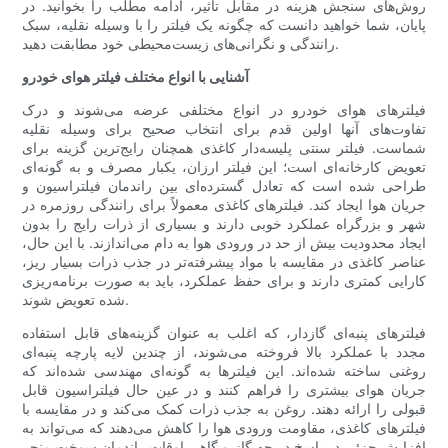
روش‌های سنجش هزینه در مقابل تأثیر، ادامه مطلب را بخوانید. در
پایان، شما خواهید دانست که چگونه یک فیلتر را با وسیله نقلیه، سبک
رانندگی و نگرانی‌های زیست‌محیطی خود مطابقت دهید.
آشنایی با انواع مختلف فیلتر هوای خودرو
فیلترهای هوای خودرو در انواع مختلفی عرضه می‌شوند و درک
تفاوت‌های آنها اولین قدم برای انتخاب صحیح برای وسیله نقلیه
شماست. فیلتر سنتی پلیسه‌دار کاغذی همچنان رایج‌ترین گزینه برای
تعویض کارخانه‌ای است؛ این فیلتر ارزان، یکبار مصرف و به گونه‌ای
طراحی شده است که تعادل گسترده‌ای بین راندمان فیلتراسیون و
جریان هوا ایجاد کند. فیلترهای کاغذی معمولاً برای رانندگی روزمره در
شهر و بزرگراه عملکرد خوبی دارند و بسیاری از ذرات رایج را بدون
ایجاد محدودیت بیش از حد در ورودی هوا به دام می‌اندازند. با این حال،
عناصر کاغذی در مقایسه با مواد پیشرفته‌تر در جذب ذرات بسیار ریز،
کارایی کمتری دارند و برای حفظ عملکرد، باید به صورت برنامه‌ریزی
شده تعویض شوند.
فیلترهای پنبه‌ای گازدار، که اغلب به عنوان گزینه‌های قابل استفاده
مجدد با عملکرد بالا فروخته می‌شوند، از چندین لایه پارچه پنبه‌ای
روغنی ساخته شده‌اند. این فیلترها به گونه‌ای مهندسی شده‌اند که
جریان هوای بیشتری را فراهم کنند و در عین حال فیلتراسیون قابل
قبولی را ارائه دهند. روغن به جذب ذرات کمک می‌کند و در مقایسه با
فیلترهای کاغذی، مقاومت ورودی هوا را کاهش می‌دهند که می‌تواند به
افزایش جزئی در پاسخ دریچه گاز و گاهی اوقات راندمان سوخت منجر