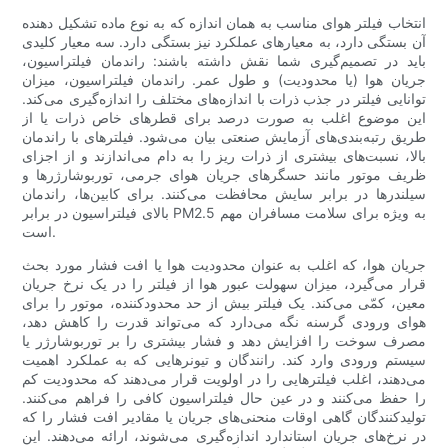
انتخاب فیلتر هوای مناسب به همان اندازه که به نوع ماده تشکیل دهنده
آن بستگی دارد، به معیارهای عملکرد نیز بستگی دارد. سه معیار کلیدی
باید در تصمیم‌گیری شما نقش داشته باشند: راندمان فیلتراسیون،
جریان هوا (یا محدودیت) و طول عمر. راندمان فیلتراسیون، میزان
توانایی فیلتر در جذب ذرات با اندازه‌های مختلف را اندازه‌گیری می‌کند.
این موضوع اغلب به صورت درصد برای قطرهای خاص ذرات یا از
طریق رتبه‌بندی‌های آزمایش صنعتی بیان می‌شود. فیلترهای با راندمان
بالا، نسبت‌های بیشتری از ذرات ریز را به دام می‌اندازند و از اجزای
ظریف موتور مانند حسگرهای جریان هوای جرمی، توربوشارژرها و
سیلندرها در برابر سایش محافظت می‌کنند. برای کابین‌ها، راندمان
بالای فیلتراسیون در برابر PM2.5 به ویژه برای سلامت مسافران مهم
است.
جریان هوا، که اغلب به عنوان محدودیت هوا یا افت فشار مورد بحث
قرار می‌گیرد، میزان سهولت عبور هوا از فیلتر را در یک نرخ جریان
معین، کمّی می‌کند. یک فیلتر بیش از حد محدودکننده، موتور را برای
هوای ورودی گرسنه نگه می‌دارد که می‌تواند قدرت را کاهش دهد،
مصرف سوخت را افزایش دهد و فشار بیشتری را بر توربوشارژر یا
سیستم ورودی وارد کند. رانندگان و تیونرهایی که به عملکرد اهمیت
می‌دهند، اغلب فیلترهایی را در اولویت قرار می‌دهند که محدودیت کم
را حفظ می‌کنند و در عین حال فیلتراسیون کافی را فراهم می‌کنند.
تولیدکنندگان گاهی اوقات منحنی‌های جریان یا مقادیر افت فشار را که
در نرخ‌های جریان استاندارد اندازه‌گیری می‌شوند، ارائه می‌دهند. این