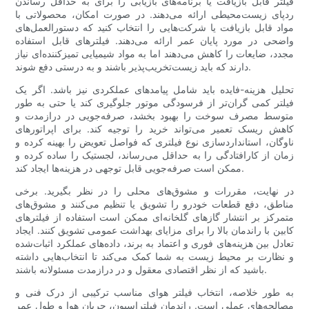
فیلتر قابل بازیافت یا برنامه‌های بازیابی را برای به حداقل رساندن
ردپای زیست‌محیطی ارائه می‌دهند. در صورت امکان، محصولاتی با
مواد قابل بازیافت یا شرکت‌هایی را انتخاب کنید که دستورالعمل‌های
واضحی در مورد پایان عمر ارائه می‌دهند. فیلترهای قابل استفاده
مجدد، ضایعات را کاهش می‌دهند اما به مواد شیمیایی تمیزکننده‌ای نیاز
دارند که باید زیست‌تخریب‌پذیر باشند و به درستی دفع شوند.
تحلیل هزینه-فایده باید شامل پیامدهای عملکردی نیز باشد. اگر یک
فیلتر کمی گران‌تر از فرسودگی موتور جلوگیری کند یا حتی به طور
متوسط ​​مصرف سوخت را بهبود بخشد، صرفه‌جویی در درازمدت و
کاهش ریسک تعمیر می‌تواند خرید را توجیه کند. برای اپراتورهای
ناوگان، استانداردسازی نوع فیلتری که فواصل تعویض را بهینه کرده و
زمان از کارافتادگی را به حداقل می‌رساند، لجستیک را ساده کرده و
ممکن است صرفه‌جویی قابل توجهی در هزینه‌ها ایجاد کند.
در نهایت، مقررات و مشوق‌های محلی را در نظر بگیرید. برخی
مناطق، دفع قطعات خودرو را تشویق یا تنظیم می‌کنند و مشوق‌های
متمرکز بر انتشار گازهای گلخانه‌ای ممکن است استفاده از فیلترهای
کابین با راندمان بالا را برای مزایای بهداشت عمومی تشویق کنند. ایجاد
تعادل بین هزینه‌های فوری و اعتماد به برند، داده‌های عملکرد اثبات‌شده
و نظارت بر محیط زیست به شما کمک می‌کند تا انتخاب‌هایی داشته
باشید که از نظر اقتصادی معقول و در درازمدت مسئولانه باشند.
به طور خلاصه، انتخاب فیلتر هوای مناسب ترکیبی از درک فنی و
مصالحه‌های عملی است. راندمان فیلتراسیون، جریان هوا و طول عمر