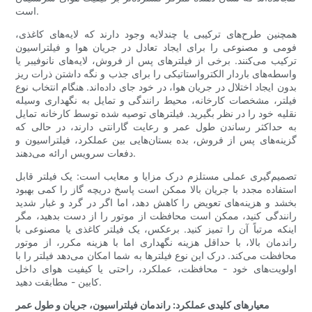
است.
همچنین طرح‌های ترکیبی یا چندلایه وجود دارند که لایه‌های کاغذی،
فومی و مصنوعی را برای ایجاد تعادل در جریان هوا و فیلتراسیون
ترکیب می‌کنند. برخی از فیلترهای پس از فروش، لایه‌های نانوفیبر یا
واسطه‌های باردار الکترواستاتیکی را برای جذب و نگه داشتن ذرات ریز
بدون ایجاد اختلال در جریان هوا، در خود جای داده‌اند. هنگام انتخاب نوع
فیلتر، مشخصات کارخانه، محیط رانندگی و تمایل به نگهداری وسیله
نقلیه خود را در نظر بگیرید. فیلترهای توصیه شده توسط کارخانه تمایل
به حداکثر رساندن طول عمر و رعایت گارانتی دارند، در حالی که
گزینه‌های پس از فروش، بده بستان‌هایی بین عملکرد، فیلتراسیون و
دفعات سرویس ارائه می‌دهند.
تصمیم‌گیری عملی مستلزم درک مزایا و معایب است: یک فیلتر قابل
استفاده مجدد با جریان بالا ممکن است پاسخ دریچه گاز را کمی بهبود
بخشد و هزینه‌های تعویض را کاهش دهد، اما اگر در گرد و غبار شدید
رانندگی کنید، ممکن است محافظت از موتور را از دست بدهید، مگر
اینکه مرتباً آن را تمیز کنید. برعکس، یک فیلتر کاغذی یا مصنوعی با
راندمان بالا، با حداقل هزینه نگهداری اما با هزینه مکرر، از موتور
محافظت می‌کند. درک این نوع فیلترها به شما امکان می‌دهد فیلتر را با
اولویت‌های خود - محافظت، عملکرد، راحتی یا کیفیت هوای داخل
کابین - مطابقت دهید.
معیارهای کلیدی عملکرد: راندمان فیلتراسیون، جریان و طول عمر