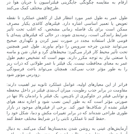
ارقام به مقایسه چگونگی جایگزینی فیلتراسیون با جریان هوا در
طرح‌های مختلف کمک می‌کنند.
طول عمر به طول عمر مورد انتظار قبل از کاهش عملکرد تا نقطه
تعویض یا تعمیر اساسی اشاره دارد. فیلترهای کاغذی یکبار مصرف
ممکن است برای یک فاصله زمانی مشخص، که اغلب تحت تأثیر
شرایط رانندگی است، رتبه‌بندی شوند، در حالی که فیلترهای پنبه‌ای یا
فومی قابل استفاده مجدد در صورت تمیز کردن و نگهداری صحیح
می‌توانند چندین چرخه سرویس را دوام بیاورند. طول عمر همچنین
تحت تأثیر محیط کار قرار می‌گیرد: محیط‌های گرد و غبار، شن و ماسه
یا صنعتی نیاز به توجه مکرر دارند. مهم است که تشخیص دهیم طول
عمر به معنای محافظت نیست. یک فیلتر با عمر طولانی که ذرات ریز
را به طور مؤثر جذب نمی‌کند، همچنان می‌تواند باعث فرسودگی
زودرس موتور شود.
فراتر از این معیارهای اولیه، عوامل عملکرد ثانویه نیز اهمیت دارند:
مقاومت در برابر جذب رطوبت، میزان آب‌بندی فیلتر در داخل محفظه
و توانایی فیلتر در جلوگیری از بای‌پس. یک فیلتر با راندمان بالا تنها در
صورتی مؤثر است که به طور ایمن نصب شود و اجازه ندهد هوای
فیلتر نشده از شکاف‌ها عبور کند. برخی از فیلترهای موجود در بازار
طوری طراحی شده‌اند که در برابر تغییرات مکش و دما، شکل خود را
حفظ کنند تا عملکرد ثابتی را در شرایط مختلف حفظ کنند.
آزمایش‌های عینی به روشن شدن بده‌بستان‌ها کمک می‌کنند. به دنبال
آزمایش‌های مستقل شخص ثالث باشید که منحنی‌های راندمان و افت