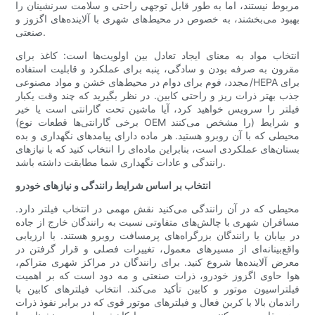
مربوط نیستند، اما به طور قابل توجهی راحتی و سلامت سرنشینان را
بهبود می‌بخشند، به خصوص در محیط‌های شهری با آلاینده‌های اگزوز و
صنعتی.
انتخاب مواد به معنای ایجاد تعادل بین اولویت‌ها است: کاغذ برای
مقرون به صرفه بودن و سادگی، پنبه برای عملکرد و قابلیت استفاده
مجدد، فوم برای دوام در محیط‌های خشن و مواد مصنوعی/HEPA برای
جذب بهتر ذرات ریز و راحتی کابین. در نظر بگیرید که چند وقت یکبار
فیلتر را سرویس خواهید کرد، آیا ماشین تحت گارانتی است یا خیر
(برخی گارانتی‌ها قطعات نوع OEM را مشخص می‌کنند) و شرایط
محیطی که با آن روبرو هستید. هر ماده دارای پیامدهای نگهداری و بده
بستان‌های عملکردی است، بنابراین ماده‌ای را انتخاب کنید که با نیازهای
رانندگی و عادات نگهداری شما مطابقت داشته باشد.
انتخاب بر اساس شرایط رانندگی و نیازهای خودرو
محیطی که در آن رانندگی می‌کنید نقش مهمی در انتخاب فیلتر دارد.
مسافران شهری با چالش‌های متفاوتی نسبت به رانندگان خارج از جاده
در بیابان یا رانندگان بزرگراه‌های پرمسافت روبرو هستند. با ارزیابی
واقع‌بینانه‌ای از مسیرهای معمول، تغییرات فصلی و قرار گرفتن در
معرض آلاینده‌ها شروع کنید. برای رانندگان در مراکز شهری متراکم،
هوا حاوی اگزوز خودرو، ذرات صنعتی و مه دود است که بر اهمیت
فیلتراسیون موتور و کابین تأکید می‌کند. انتخاب فیلترهای کابین با
راندمان بالا با کربن فعال و فیلترهای موتور قوی که در برابر نفوذ ذرات