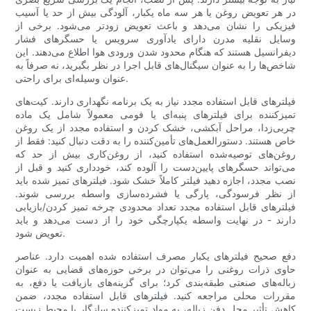
در هر تعویض روغن یا هر سه ماه یکبار، آلودگی بیش از حد یا آسیب
فیزیکی را نشان می‌دهد و باعث تعویض زودتر می‌شود. برخی از
وسایل نقلیه مدرن دارای یادآوری سرویس یا حسگرهای فشار
دیفرانسیل هستند که هنگام محدود شدن ورودی هوا اطلاع می‌دهند. این
شاخص‌ها را به عنوان سیگنال‌های قابل اجرا در نظر بگیرید، نه صرفاً به
عنوان وسیله‌ای برای راحتی.
فیلترهای قابل استفاده مجدد نیاز به یک برنامه نگهداری دارند. کیت‌های
تمیزکننده برای فیلترهای پنبه‌ای یا فومی معمولاً شامل یک ماده
چربی‌زدا، مراحل آبکشی، خشک کردن و استفاده مجدد از یک روغن
خاص هستند. دستورالعمل‌های تأمین‌کننده را به دقت دنبال کنید: فقط از
روغن‌های توصیه‌شده استفاده کنید، از روغن‌کاری بیش از حد که
می‌تواند حسگرهای پایین‌دست را آلوده کند، خودداری کنید و قبل از
نصب مجدد، اجازه دهید فیلتر کاملاً خشک شود. فیلترهای تمیز شده باید
از نظر فرسودگی، پارگی یا فشرده‌سازی واسطه بررسی شوند.
فیلترهای قابل استفاده مجدد تعداد محدودی چرخه تمیز کردن/بازیابی
دارند - در نهایت واسطه یکپارچگی خود را از دست می‌دهد و باید
تعویض شود.
دفع صحیح فیلترهای یکبار مصرف استفاده شده اهمیت دارد. عناصر
حاوی ذرات روغنی را می‌توان در برخی حوزه‌های قضایی به عنوان
زباله‌های صنعتی طبقه‌بندی کرد؛ برای گزینه‌های بازیافت یا دفع، به
مقررات محلی مراجعه کنید. فیلترهای قابل استفاده مجدد، ضمن
کاهش تأثیر محل دفن زباله، به مواد تمیزکننده سازگار با محیط زیست