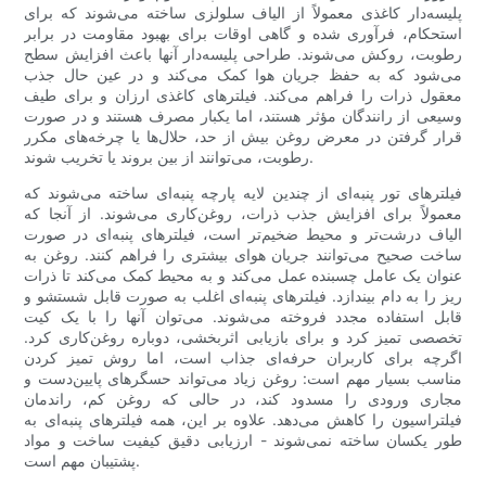
پلیسه‌دار کاغذی معمولاً از الیاف سلولزی ساخته می‌شوند که برای
استحکام، فرآوری شده و گاهی اوقات برای بهبود مقاومت در برابر
رطوبت، روکش می‌شوند. طراحی پلیسه‌دار آنها باعث افزایش سطح
می‌شود که به حفظ جریان هوا کمک می‌کند و در عین حال جذب
معقول ذرات را فراهم می‌کند. فیلترهای کاغذی ارزان و برای طیف
وسیعی از رانندگان مؤثر هستند، اما یکبار مصرف هستند و در صورت
قرار گرفتن در معرض روغن بیش از حد، حلال‌ها یا چرخه‌های مکرر
رطوبت، می‌توانند از بین بروند یا تخریب شوند.
فیلترهای تور پنبه‌ای از چندین لایه پارچه پنبه‌ای ساخته می‌شوند که
معمولاً برای افزایش جذب ذرات، روغن‌کاری می‌شوند. از آنجا که
الیاف درشت‌تر و محیط ضخیم‌تر است، فیلترهای پنبه‌ای در صورت
ساخت صحیح می‌توانند جریان هوای بیشتری را فراهم کنند. روغن به
عنوان یک عامل چسبنده عمل می‌کند و به محیط کمک می‌کند تا ذرات
ریز را به دام بیندازد. فیلترهای پنبه‌ای اغلب به صورت قابل شستشو و
قابل استفاده مجدد فروخته می‌شوند. می‌توان آنها را با یک کیت
تخصصی تمیز کرد و برای بازیابی اثربخشی، دوباره روغن‌کاری کرد.
اگرچه برای کاربران حرفه‌ای جذاب است، اما روش تمیز کردن
مناسب بسیار مهم است: روغن زیاد می‌تواند حسگرهای پایین‌دست و
مجاری ورودی را مسدود کند، در حالی که روغن کم، راندمان
فیلتراسیون را کاهش می‌دهد. علاوه بر این، همه فیلترهای پنبه‌ای به
طور یکسان ساخته نمی‌شوند - ارزیابی دقیق کیفیت ساخت و مواد
پشتیبان مهم است.