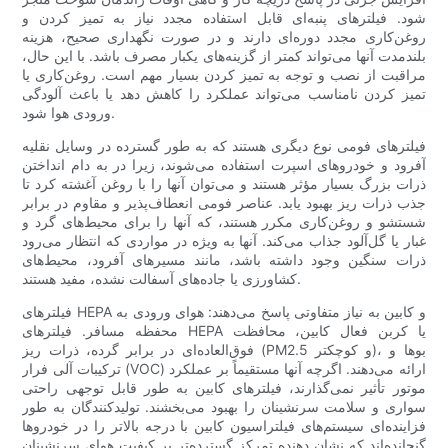
شود. فیلترهای پنبه‌ای قابل استفاده مجدد نیاز به تمیز کردن و
روغن‌کاری مجدد دوره‌ای دارند و در صورت نگهداری صحیح، هزینه
بلندمدت آنها می‌تواند کمتر از گزینه‌های یکبار مصرف باشد. با این حال،
مراقبت از نصب و توجه به تمیز کردن بسیار مهم است. روغن‌کاری یا
تمیز کردن نامناسب می‌تواند عملکرد را کاهش دهد یا باعث آلودگی
ورودی هوا شود.
فیلترهای فومی نوع دیگری هستند که به طور گسترده در وسایل نقلیه
آفرود و خودروهای اسپرت استفاده می‌شوند، زیرا در به دام انداختن
ذرات بزرگ بسیار مؤثر هستند و می‌توان آنها را با روغن آغشته کرد تا
جذب ذرات ریز بهبود یابد. عناصر فومی انعطاف‌پذیر و مقاوم در برابر
شستشو و روغن‌کاری مکرر هستند، که آنها را برای محیط‌های گرد و
غبار یا گل‌آلود جذاب می‌کند. آنها به ویژه در مواردی که انتظار می‌رود
ذرات سنگین وجود داشته باشد، مانند مسیرهای آفرود، محیط‌های
کشاورزی یا جاده‌های آسفالت نشده، مفید هستند.
فیلترهای HEPA و کابین به نیاز متفاوتی پاسخ می‌دهند: هوای ورودی به
محفظه مسافر. فیلترهای HEPA یا کربن فعال کابین، محافظت
فوق‌العاده‌ای در برابر گرده، ذرات ریز (PM2.5 و کوچکتر)، بوها و
ترکیبات آلی فرار (VOC) ارائه می‌دهند. اگرچه آنها مستقیماً بر عملکرد
موتور تأثیر نمی‌گذارند، فیلترهای کابین به طور قابل توجهی راحتی
سواری و سلامت سرنشینان را بهبود می‌بخشند. تولیدکنندگان به طور
فزاینده‌ای سیستم‌های فیلتراسیون کابین با درجه بالاتر را در خودروها
گنجانده‌اند که نشان دهنده تمرکز گسترده‌تر بر کیفیت هوای سرنشینان