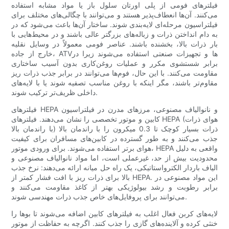
فیلترهای فومی از پلی اورتان سلول باز یا مواد مشابه استفاده
می‌کنند. آن‌ها انعطاف‌پذیر هستند و می‌توانند با چگالی‌های مختلف برای
فیلتراسیون مرحله‌ای لایه‌بندی شوند. ساختار آن‌ها باعث می‌شود که در
به دام انداختن ذرات و زباله‌های بزرگتر عالی باشند و در محیط‌هایی با
بار ذرات بالا، بخشنده باشند. عناصر فومی معمولاً در وسایل نقلیه
خارج از جاده، ATVها و تجهیزات صنعتی استفاده می‌شوند زیرا در
برابر شستشوی مکرر و عملیات روغن‌کاری بدون آسیب ساختاری
مقاومت می‌کنند. با این حال، فوم‌ها می‌توانند در برابر جذب ذرات ریز
مقاوم‌تر باشند، مگر اینکه با روغن مناسب تصفیه شوند یا با لایه‌های
داخلی ظریف‌تر ترکیب شوند.
فیلترهای HEPA و نانوالیاف مصنوعی، مرزهای مدرن در فیلتراسیون
کابین و موتور تخصصی را نشان می‌دهند. فیلترهای HEPA (هوای ذرات
با راندمان بالا) ذرات بسیار کوچک تا 0.3 میکرون را با راندمان بالا
جذب می‌کنند و به طور گسترده در کابین‌های مسافران برای کیفیت
هوای برتر استفاده می‌شوند. برای ورودی موتور، HEPA واقعی به دلیل
محدودیت بیش از حد، غیرعملی است، اما مواد نانوالیاف مصنوعی و
الیاف باردار الکترواستاتیکی، یک راه حل میانه ارائه می‌دهند: نرخ جذب
بالا برای ذرات ریز با افت فشار کمتر از HEPA. این مواد مصنوعی در
برابر رطوبت و رشد بیولوژیکی بهتر از کاغذ مقاومت می‌کنند و
می‌توانند برای پروفایل‌های خاص جذب ذرات مهندسی شوند.
لایه‌های کربن فعال اغلب به فیلترهای کابین اضافه می‌شوند تا بوها را
خنثی کرده و آلاینده‌های گازی را جذب کنند. اگرچه به حفاظت از موتور