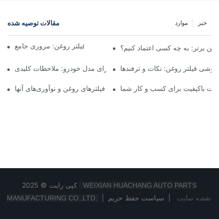
مقالات توصیه شده
خبر
موارد
شرکت‌های برتر تولیدکننده فیلتر روغن: مروری جامع
روغن برتر: به چه کسی اعتماد کنیم؟
فروشی فیلتر روغن: نکات و ترفندها
انتخاب فیلتر روغن مناسب برای مدل خودرو: ملاحظات کلیدی
ولات باکیفیت برای کسب و کار شما
نگاهی به تولیدکنندگان پیشرو فیلترهای روغن و نوآوری‌های آنها
کپی رایت © 2025
WEIXIAN HUACHANG AUTO PARTS
نقشه سایت
|
سیاست حفظ حریم
|
MANUFACTURING CO.,LTD.