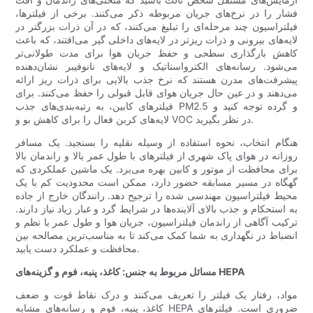
فشار را در نرخ‌های جریان مربوطه ذکر می‌کنند. برخی از فیلترها،
فیلتراسیون چند مرحله‌ای را تبلیغ می‌کنند، که در آن ذرات بزرگتر در
لایه‌های بیرونی و ذرات ریزتر در لایه‌های داخلی گیر می‌افتند، که باعث
کاهش بارگذاری سطحی و حفظ جریان هوا برای مدت طولانی‌تر
می‌شود. رسانه‌های الکترواستاتیک و لایه‌های نانوفیبر نشان‌دهنده
پیشرفت‌های مدرن هستند که نرخ جذب بالایی برای ذرات ریز ارائه
می‌دهند و در عین حال جریان هوای قابل قبولی را حفظ می‌کنند. برای
فیلترهای کابین، به رتبه‌بندی‌های جذب PM2.5 و گرده توجه کنید و
لایه‌های کربن فعال را برای کاهش بو و VOC در نظر بگیرید.
هنگام انتخاب، نحوه استفاده از وسیله نقلیه را بسنجید. یک مسافر
روزانه در هوای پاک شهری از فیلترهای با طول عمر بالا و راندمان بالا
برای محافظت از موتور و کابین بهره می‌برد. یک ماشین عملکردی که
گهگاه در مسیر مسابقه حضور دارد، ممکن است محدودیت کم با یک
محیط فیلتراسیون مهندسی شده را ترجیح دهد. رانندگان خارج از جاده
به استحکام و جذب بالای آلاینده‌ها در شرایط گرد و غبار زیاد نیاز دارند.
ترکیب آگاهی از راندمان فیلتراسیون، جریان هوا و طول عمر با نظم و
انضباط در نگهداری به شما کمک می‌کند تا به مناسب‌ترین مصالحه بین
محافظت و عملکرد دست یابید.
مسائل مربوط به جنس: کاغذ، پنبه، فوم و گزینه‌های HEPA
مواد، رفتار یک فیلتر را تعریف می‌کنند و درک نقاط قوت و ضعف
کاغذ، پنبه، فوم و رسانه‌های مشابه HEPA ضروری است. فیلترهای