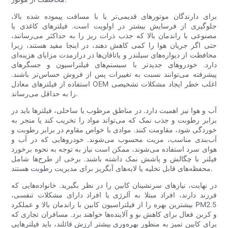
برای دارندگان موتورهای قدیمی‌تر یا با مسافت پیموده شده بالا،
جلوگیری از فرسایش بیشتر در اولویت است. فیلترهای کاغذی یا
مصنوعی با راندمان بالا که جذب ذرات ریز را به حداکثر می‌رسانند،
حتی اگر جریان هوا را کمی کاهش دهند، در اینجا مفید هستند، زیرا
محافظت از دیواره‌های سیلندر و یاتاقان‌ها در درازمدت مزایای هزینه‌ای
دارد. خودروهای جدیدتر با سیستم‌های فیلتراسیون و حسگرهای
پیشرفته می‌توانند نسبت به تغییرات پس از فروش حساس‌تر باشند.
استفاده از فیلترهای معادل OEM اغلب خطر ایجاد مشکلات تشخیصی
را به حداقل می‌رساند.
آب و هوا نیز اهمیت دارد. در مناطق مرطوب یا ساحلی، فیلترها باید در
برابر رطوبت و جذب نمک که می‌تواند مواد را تخریب کند یا منجر به
خوردگی شود، مقاومت کنند. موادی با خواص مقاوم در برابر رطوبت و
آب‌بندی مناسب، مزیت محسوب می‌شوند. خودروهایی که در آب و
هوای سرد استفاده می‌شوند، ممکن است نیاز به توجه به نحوه برخورد
فیلتر با چگالش و پاشش نمک داشته باشند. برخی از طرح‌ها شامل
محفظه‌های قابل تخلیه یا لایه‌های آبگریز برای مدیریت رطوبت هستند.
در نهایت، نیازهای سرنشینان کابین را در نظر بگیرید. خانواده‌هایی که
فرزند دارند، افراد مبتلا به آلرژی یا افراد دارای مشکلات تنفسی،
بیشترین بهره را از فیلتراسیون کابین با راندمان بالا و عملکرد PM2.5
و کربن فعال برای کاهش بو و آلاینده‌ها خواهند برد. مسافران تجاری که
برای کابین تمیز به منظور بهره‌وری بیشتر ارزش قائلند، باید فیلترهایی