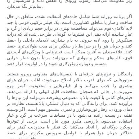
ریز مقاومت می‌کنند، رسوب ورودی را کاهش داده و سرنشینان را
سالم‌تر نگه می‌دارد.
اگر برنامه روزانه شما شامل جاده‌های آسفالت نشده، مناطق در حال
ساخت و ساز یا مناطق کشاورزی است، یک فیلتر ترکیبی فومی یا چند
لایه کاغذی-فوم می‌تواند محافظت بهتری در برابر حجم زیادی از گرد و
غبار ساینده ارائه دهد. این فیلترها به گونه‌ای طراحی شده‌اند که ذرات
سنگین‌تر را روی لایه بیرونی به دام بیندازند، لایه‌های داخلی را حفظ
کنند و جریان هوا را در شرایط بار سنگین برای مدت طولانی‌تری حفظ
کنند. علاقه‌مندان به آفرود ممکن است فیلترهایی با ویژگی‌های آب‌بندی
قوی، قاب‌های محکم و موادی که می‌توانند مرتباً بدون خطر خرابی
شسته و دوباره روغن‌کاری شوند را در اولویت قرار دهند.
رانندگان و تیونرهای حرفه‌ای با بده‌بستان‌های متفاوتی روبرو هستند.
موتورهایی که برای قدرت بالاتر اصلاح می‌شوند، اغلب جریان هوای
بیشتری را جذب می‌کنند و از فیلترهایی با محدودیت کمتر بهره
می‌برند، در حالی که همچنان محافظت قابل قبولی را ارائه می‌دهند.
فیلترهای کتانی با کیفیت بالا یا مصنوعی پیشرفته می‌توانند این نیازها را
برآورده کنند. برای رانندگانی که به دنبال عملکرد بالا هستند، نظارت بر
دمای ورودی، رفتار توربوشارژر و تمیزی سنسور مهم است. اگر وسیله
نقلیه در پیست رانده می‌شود یا در مسابقات سرعت پر گرد و غبار
استفاده می‌شود، بازرسی مکرر مورد نیاز است. برخی از تیونرها
رویکرد دوگانه‌ای را اتخاذ می‌کنند: یک فیلتر با محدودیت کمتر برای
حداکثر جریان هوا همراه با فواصل سرویس مکررتر برای حفظ
محافظت از موتور.