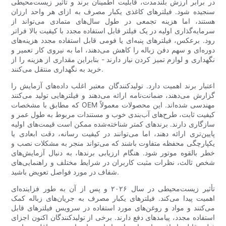
در برابر ارزش بلندمدت، قابلیت اطمینان برند و تأثیر زیست‌محیطی
سنجیده شود. فیلترهای کاغذی یکبار مصرف به ازای هر واحد ارزان
هستند، اما هزینه تجمعی در طول سال‌های متمادی می‌تواند از
سرمایه‌گذاری اولیه در یک فیلتر قابل استفاده مجدد با کیفیت بالا فراتر
رود. برعکس، فیلترهای پنبه‌ای یا فومی قابل استفاده مجدد هزینه‌های
دوره‌ای و سهم دفن زباله را کاهش می‌دهند، اما به نیروی کار تعمیر و
نگهداری و لوازم تمیز کردن نیاز دارند - بنابراین مقداری از هزینه را از
خرید به نگهداری منتقل می‌کنند.
اعتبار برند اهمیت دارد. تولیدکنندگان معتبر اغلب داده‌های آزمایش را
گزارش می‌دهند، ضمانت‌نامه ارائه می‌دهند و فیلترهایی تولید می‌کنند
که مطابق با مشخصات OEM مهندسی شده‌اند. این محصولات معمولاً
کیفیت ثابت، طرح‌های آب‌بندی خوب و مستندات مربوط به طول عمر و
سازگاری دارند. برندهای کمتر شناخته‌شده ممکن است قیمت‌های اولیه
پایین‌تری ارائه دهند، اما می‌توانند در کیفیت رسانه، دقت ابعادی یا
یکپارچگی محفظه متفاوت باشند که می‌تواند منجر به مشکلات نصب و
خطر بالقوه موتور شود. هنگام ارزیابی برندها، به دنبال آزمایش‌های
شخص ثالث، نظرات مثبت کاربران در شرایط مختلف و راهنمایی‌های
شفاف در مورد فواصل تعویض باشید.
تأثیر زیست‌محیطی در سال ۲۰۲۶ و پس از آن به طور فزاینده‌ای
اهمیت پیدا می‌کند. فیلترهای یکبار مصرف به جریان‌های زباله کمک
می‌کنند و مواد و روغن‌های مورد استفاده در سرویس فیلترهای قابل
استفاده مجدد، پیامدهای دفع دارند. برخی از تولیدکنندگان اکنون اجزای