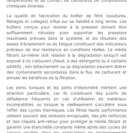
températures et au contact de carburants de compositions
chimiques diverses.
La qualité de fabrication du boîtier de filtre (soudures,
filetages et collages) influe sur sa fiabilité à long terme. Les
boîtiers conçus pour résister à la pression doivent être
suffisamment robustes pour supporter les pressions
maximales prévues dans le système, et les résultats des
essais d'éclatement ou de fatigue constituent des indicateurs
précieux de leur résistance en conditions réelles. Le média
filtrant lui-même doit résister à la dégradation lorsqu'il est
exposé à du carburant chaud, à des détergents ou à certains
additifs ; son détachement ou sa dégradation peuvent libérer
des contaminants secondaires dans le flux de carburant et
annuler les bénéfices de la filtration.
Les joints toriques et les joints d'étanchéité méritent une
attention particulière, car ils constituent des points de
défaillance fréquents en cas d'utilisation de matériaux
incompatibles ou lorsque le vieillissement s'accélère sous
l'effet des cycles thermiques. Les filtres haute performance
utilisent souvent des embouts encapsulés, des plis renforcés
et des clapets anti-retour pour protéger le média filtrant et
garantir une étanchéité constante même après des cycles de
service répétés. Pour les applications en environnements