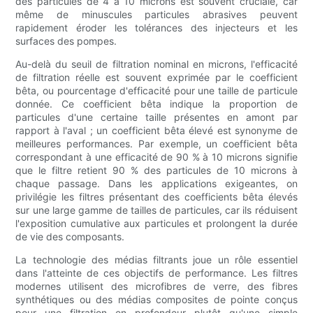
des particules de 4 à 10 microns est souvent cruciale, car
même de minuscules particules abrasives peuvent
rapidement éroder les tolérances des injecteurs et les
surfaces des pompes.
Au-delà du seuil de filtration nominal en microns, l'efficacité
de filtration réelle est souvent exprimée par le coefficient
bêta, ou pourcentage d'efficacité pour une taille de particule
donnée. Ce coefficient bêta indique la proportion de
particules d'une certaine taille présentes en amont par
rapport à l'aval ; un coefficient bêta élevé est synonyme de
meilleures performances. Par exemple, un coefficient bêta
correspondant à une efficacité de 90 % à 10 microns signifie
que le filtre retient 90 % des particules de 10 microns à
chaque passage. Dans les applications exigeantes, on
privilégie les filtres présentant des coefficients bêta élevés
sur une large gamme de tailles de particules, car ils réduisent
l'exposition cumulative aux particules et prolongent la durée
de vie des composants.
La technologie des médias filtrants joue un rôle essentiel
dans l'atteinte de ces objectifs de performance. Les filtres
modernes utilisent des microfibres de verre, des fibres
synthétiques ou des médias composites de pointe conçus
pour une filtration en profondeur plutôt qu'une simple