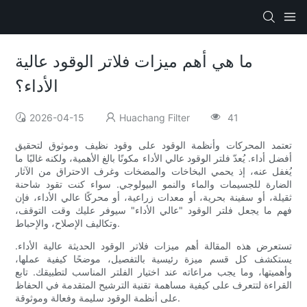
ما هي أهم ميزات فلاتر الوقود عالية
الأداء؟
2026-04-15
Huachang Filter
41
تعتمد المحركات وأنظمة الوقود على وقود نظيف وموثوق لتحقيق
أفضل أداء. يُعدّ فلتر الوقود عالي الأداء مكونًا بالغ الأهمية، ولكنه غالبًا ما
يُغفل عنه، إذ يحمي البخاخات والمضخات وغرف الاحتراق من الآثار
الضارة للجسيمات والماء والنمو البيولوجي. سواء كنت تقود شاحنة
ثقيلة، أو سفينة بحرية، أو معدات زراعية، أو محركًا عالي الأداء، فإن
فهم ما يجعل فلتر الوقود "عالي الأداء" سيوفر عليك وقت التوقف،
وتكاليف الإصلاح، والإحباط.
تستعرض هذه المقالة أهم ميزات فلاتر الوقود الحديثة عالية الأداء.
يستكشف كل قسم ميزة رئيسية بالتفصيل، موضحًا كيفية عملها،
وأهميتها، وما يجب مراعاته عند اختيار الفلتر المناسب لتطبيقك. تابع
القراءة لتتعرف على كيفية مساهمة تقنية الترشيح المتقدمة في الحفاظ
على أنظمة الوقود سليمة وفعالة وموثوقة.