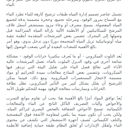
الماء.
تشمل عناصر تصميم إدارة المياه طبقات ترشيح كارهة للماء تطرد الماء
مع السماح بمرور الوقود، ومرحلة تجميع، وحجرة مصممة بدقة لتجميع
المياه المفصولة. يسمح مصرف أو وعاء مزود بمستشعر أسفل غلاف
المرشح للميكانيكيين أو الأنظمة الآلية بإزالة المياه المتراكمة قبل
وصولها إلى المحرك. تتضمن بعض المرشحات المتقدمة أنظمة تنقية
مياه أوتوماتيكية تزيل المياه المتجمعة دوريًا دون تدخل يدوي، وهو أمر
بالغ الأهمية للمعدات البعيدة أو التي يصعب الوصول إليها.
يُعد التلوث الميكروبي - أو ما يُعرف ببكتيريا خزانات الوقود - مشكلة
شائعة أخرى في وقود الديزل الملوث بالماء. تعمل المرشحات عالية
الأداء التي تعالج فصل الماء على تقليل البيئة التي تزدهر فيها
الميكروبات، وتتضمن بعض النماذج معالجات مبيدة للجراثيم أو مواد
مصممة لاحتجاز المستعمرات الميكروبية. ومع ذلك، فبينما يمكن
للترشيح أن يقلل بشكل كبير من التأثير الميكروبي، تظل نظافة
الخزانات وممارسات معالجة الوقود مهمة للتحكم طويل الأمد.
يُعدّ توافق المواد أمرًا بالغ الأهمية هنا: يجب أن تقاوم موانع التسرب
والأحواض وآليات التصريف التآكل الناتج عن الماء والمعالجات
الكيميائية. تسمح الأحواض الشفافة بالفحص البصري لتراكم المياه،
ولكن يجب أن تكون متينة بما يكفي لمقاومة الأشعة فوق البنفسجية
والتلف الكيميائي. تُضيف أجهزة الاستشعار التي تكشف عن محتوى
الماء وتُفعّل الإنذارات أو تُغلق النظام طبقة حماية إضافية للأنظمة