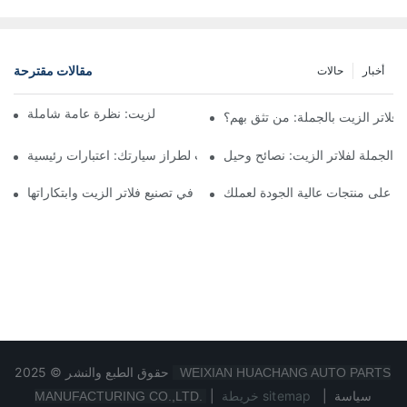
مقالات مقترحة
أخبار
حالات
أفضل شركات تصنيع فلاتر الزيت: نظرة عامة شاملة
لاتر الزيت بالجملة: من تثق بهم؟
 الجملة لفلاتر الزيت: نصائح وحيل
اختيار فلتر الزيت المناسب لطراز سيارتك: اعتبارات رئيسية
ثور على منتجات عالية الجودة لعملك
تسليط الضوء على الشركات الرائدة في تصنيع فلاتر الزيت وابتكاراتها
حقوق الطبع والنشر © 2025
WEIXIAN HUACHANG AUTO PARTS
سياسة
|
خريطة sitemap
|
MANUFACTURING CO.,LTD.