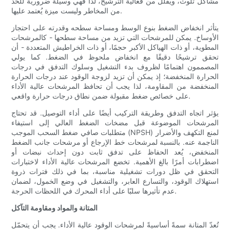
مشاكل تلوث، ويُقلل من فعالية الترشيح، لذا فهي وسيلة ضرورية للحد
من المخاطر وليست ميزة يُعتمد عليها.
يتأثر انخفاض الضغط بنوع الوسط ومساحة سطحه وقدرته على احتجاز
الأوساخ. يمكن للمرشحات التي تزيد من مساحة سطحها - كالمرشحات
المطوية، أو ذات الهياكل الأكبر حجمًا، أو ذات الخراطيش المتعددة - أن
تحقق ترشيحًا دقيقًا مع انخفاض ملحوظ في الضغط. كما يولي
المصممون اهتمامًا لظروف بدء التشغيل وسلوك التدفق في درجات
الحرارة المنخفضة؛ إذ يمكن أن تزيد لزوجة الوقود عند درجات الحرارة
المنخفضة من المقاومة، لذا يجب أن تحافظ المرشحات عالية الأداء
على خصائص ضغط مقبولة ضمن نطاق درجات حرارة واقعي.
يؤثر اتجاه التدفق وطريقة التركيب أيضًا على أداء التوصيل. قد تحتاج
المرشحات الموضوعة قبل مضخات الضغط العالي إلى استيفاء
متطلبات صافي ضغط السحب الموجب (NPSH) لمنع التكهف والأضرار
الناجمة عنه. بالنسبة لمرشحات خط الإرجاع أو مرشحات جانب الضغط
المنخفض، يُعد الحفاظ على تدفق ثابت دون إحداث نبضات أو
اضطرابات أمرًا بالغ الأهمية. تخضع المرشحات عالية الأداء لاختبارات
التحقق في ظل دورات تشغيلية مناسبة، بما في ذلك فترات ذروة
استهلاك الوقود، والتسارع العابر، والتشغيل في وضع الخمول، لضمان
عدم تأثيرها سلبًا على أداء المحرك في اللحظات الحرجة.
المتانة والمواد ومقاومة التآكل
تُعدّ المتانة سمةً أساسيةً لمرشحات الوقود عالية الأداء. يجب أن يتحمّل