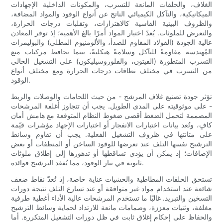
الغلاف، والحلقات المانعة للتسرب، والمكونات الداخلية الإجهادات
الميكانيكية، والتآكل الكيميائي الناتج عن أنواع الوقود والمواد المضافة،
والظروف البيئية القاسية كالاهتزازات، وتقلبات درجات الحرارة،
والتعرض للملوثات. يُعدّ اختيار المواد أمرًا بالغ الأهمية؛ إذ توفر المعادن
عالية الجودة (الفولاذ المقاوم للصدأ، والألومنيوم المطلي) والبوليمرات
المُهندسة مقاومةً للتآكل وسلامةً هيكليةً، بينما تحافظ مركبات منع
التسرب المتطورة (الفيتون، والفلوروسيليكون) على التشغيل الخالي
من التسرب في مختلف نطاقات درجات الحرارة ومع مختلف أنواع
الوقود.
تؤثر جودة تصنيع غلاف المرشح - من حيث اللحامات والوصلات والربط
- على موثوقيته على المدى الطويل. يجب أن تتجاوز أغلفة المرشحات
المصممة لتحمل الضغط أقصى ضغوط النظام المتوقعة مع هامش أمان
كافٍ، وتُعد بيانات اختبارات الانفجار أو اختبارات الإجهاد مؤشرات قيّمة
على متانتها في ظروف التشغيل الفعلية. يجب أن تقاوم وسائط
الترشيح نفسها التلف عند تعرضها للوقود الساخن أو المنظفات أو بعض
الإضافات؛ إذ يمكن أن يؤدي تساقطها أو تدهورها إلى إطلاق ملوثات
ثانوية في تيار الوقود، مما يُفقد الترشيح فوائده.
تستحق الحلقات المطاطية والحشيات عناية خاصة، إذ تُعدّ نقاط ضعف
شائعة عند استخدام مواد غير متوافقة أو عند تسارع التلف نتيجة دورات
التسخين والتبريد. غالبًا ما تستخدم المرشحات عالية الأداء أغطية طرفية
مغلفة، وثنيات معززة، وصمامات مانعة للارتداد لحماية وسائط الترشيح
والحفاظ على إحكام إغلاق ثابت في ظل دورات التشغيل المتكررة. أما