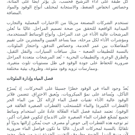
كل طبقة على أداء الترشيح فحسب، بل يؤثر أيضًا على المتانة،
وخصائص انخفاض الضغط، والاستجابة لمختلف أنواع الوقود والمواد
المضافة.
تستخدم الشركات المصنعة مزيجًا من الاختبارات المعملية والتجارب
الميدانية الواقعية للتحقق من صحة تصميم المراحل. غالبًا ما تُعلن
المرشحات عالية الأداء عن عدد المراحل، وأنواع الوسائط المستخدمة،
ومؤشرات الأداء لكل مرحلة، مما يساعد الفنيين والمشترين على تقييم
المفاضلات بين عمر الخدمة، وخصائص التدفق، واحتجاز الملوثات.
بالنسبة للتطبيقات الصعبة - مثل سباقات السيارات، والنقل الثقيل،
والطرق الوعرة، والتطبيقات البحرية - تُعد المرشحات متعددة المراحل
ضرورية للحفاظ على جودة الوقود في ظل مستويات تلوث متغيرة،
وممارسات تزويد وقود متنوعة، وظروف بيئية مختلفة.
فصل المياه وإدارة الملوثات
يُعدّ وجود الماء في الوقود خطرًا جسيمًا على المحركات، إذ يُسرّع
التآكل، ويُساعد على نموّ الميكروبات، ويُعيق الاحتراق. تتضمن فلاتر
الوقود عالية الأداء تقنيات فصل الماء لإزالة كلٍّ من الماء الحر
(القطرات الكبيرة) والماء المُستحلب (القطرات الصغيرة العالقة في
الوقود). تعتمد عملية فصل الماء الفعّالة عادةً على استخدام وسائط
تجميع تُشجّع قطرات الماء الصغيرة على الاندماج لتكوين قطرات أكبر،
ثم توجيه هذه القطرات إلى حوض أو مصرف حيث يُمكن إزالتها يدويًا أو
تلقائيًا. بالنسبة لمحركات الديزل، غالبًا ما تكون فواصل الماء ضرورية
لأن مزيج الديزل الحيوي وظروف التخزين الحديثة تزيد من خطر وجود