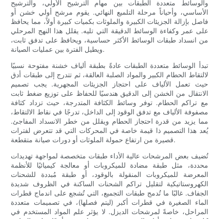
والوسائط متعددة الطبقات بين مهام الترشيح الأولي، والترشيح
الأساسي، وأحياناً مرحلة التلميع النهائي. يقوم مرشح أولي خشن أو
فاصل بإزالة الجزيئات الكبيرة والملوثات بكميات كبيرة أولاً، مما يحافظ
على عمر وكفاءة الوسائط الدقيقة التي تليه. يقلل هذا النهج المرحلي
من انسداد طبقات الوسائط الأكثر حساسية، ويحافظ على تدفق ثابت،
ويطيل الفترة بين عمليات الصيانة.
تبدأ الوسائط متعددة الطبقات عادةً بطبقة ألياف خشنة مفتوحة نسبيًا
لالتقاط الحطام الكبير والمواد الصلبة العالقة، ثم تتدرج إلى طبقات أدق
حيث تعمل الألياف على احتجاز الجزيئات المجهرية. يجب تصميم
الانتقال من الخشن إلى الدقيق هندسيًا للحفاظ على توزيع ضغط ثابت
مع تراكم الحطام. توفر وسائط الكثافة المتدرجة، حيث تزداد كثافة
مصفوفة الألياف مع تدفق الوقود إلى الداخل، تدرجًا في نقاط الالتقاط،
مما يزيد من قدرة احتجاز الحطام ويقلل من خطر الانسداد المفاجئ.
يُعد هذا التصميم ذا قيمة خاصة في المحركات التي قد تتعرض لفترات
قصيرة من ارتفاع حمولة الملوثات أو دورات صيانة متقطعة.
تُضيف بعض المرشحات عالية الأداء طبقات متخصصة لمواجهة تهديدات
محددة، مثل طبقة مضادة للميكروبات أو معالجة كيميائيًا للأنظمة
المعرضة للميكروبات المنقولة بالوقود، أو طبقة مُبددة للشحنات
الكهروستاتيكية لتقليل تراكم الشحنات الساكنة في الظروف شديدة
الجفاف. غالبًا ما تُدمج طبقات التجميع، التي تُشجع على اندماج قطرات
الماء الصغيرة في قطرات أكبر (ليتم فصلها)، في تصميمات متعددة
المراحل، خاصةً لمرشحات الديزل. لا يؤثر علم المواد المستخدم في