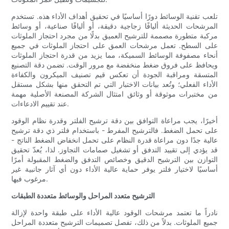
تلعب تقنية الوسائط دورًا أساسيًا في تحقيق أهداف الأداء هذه. تستخدم
المرشحات الحديثة أليافًا زجاجية دقيقة، أو أليافًا صناعية، أو وسائط
مركبة متطورة مصممة للترشيح العميق بدلًا من مجرد احتجاز الملوثات
على السطح. تعمل مرشحات العمق على احتجاز الملوثات في جميع
أنحاء مصفوفة الوسائط السميكة، مما يزيد من قدرة احتجاز الملوثات
ويحافظ على فروق ضغط منخفضة مع مرور الوقت. تضمن دقة التصنيع
المتسقة ومراقبة الجودة أن تعكس قيم تصنيف الميكرون والكفاءة
الأداء الفعلي؛ وتُعد بيانات الاختبار التي تم التحقق منها بشكل مستقل
من مختبرات موثوقة أو وثائق امتثال الشركة المصنعة الأصلية مهمة
عند تقييم الادعاءات.
أخيرًا، يجب مراعاة التوافق بين دقة ترشيح الفلتر وقدرة نظام الوقود
على تحمل الضغط. فالترشيح المفرط - باستخدام فلتر ذي دقة ترشيح
عالية جدًا دون مراعاة قدرة النظام على تحمل انخفاض الضغط الناتج -
قد يؤدي إلى تقييد التدفق أو تشغيل صمامات التجاوز. لذا، يُعدّ تحقيق
التوازن بين الترشيح الدقيق وخصائص التدفق والضغط المقبولة أمرًا
أساسيًا لاختيار فلتر يوفر حماية عالية الأداء دون أي آثار جانبية غير
مرغوب فيها.
الترشيح متعدد المراحل والوسائط متعددة الطبقات
نادراً ما تعتمد مرشحات الوقود عالية الأداء على طبقة واحدة لإزالة
جميع الملوثات. بدلاً من ذلك، تفصل تصميمات الترشيح متعددة المراحل