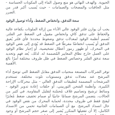
الحيوية. والهدف النهائي هو منع وصول الماء إلى المكونات الحساسة -
مثل الحاقنات والمضخات والصمامات - حيث يُسبب أكبر قدر من
الضرر.
سعة التدفق، وانخفاض الضغط، وأداء توصيل الوقود
يجب أن يوازن فلتر الوقود عالي الأداء بين إزالة الملوثات بكفاءة عالية
والحفاظ على تدفق كافٍ وانخفاض مقبول في الضغط عبر الفلتر.
تُصمم أنظمة الوقود لمعدلات تدفق وضغوط محددة؛ فأي فلتر يُعيق
التدفق أو يُسبب انخفاضًا مفرطًا في الضغط قد يُؤدي إلى نقص الوقود
في المحرك، أو ظهور رموز أعطال تشخيصية، أو إجبار نظام الوقود
على العمل خارج نطاق المعايير المُصممة له. لذلك، يُعد فهم وتحديد
سعة تدفق الفلتر وخصائص الضغط في ظل ظروف مختلفة أمرًا بالغ
الأهمية.
توفر الشركات المصنعة منحنيات التدفق مقابل الضغط التي توضح أداء
المرشح عند معدلات تدفق ومستويات تلوث مختلفة. تستخدم
المرشحات المصممة لتطبيقات التدفق العالي - مثل محركات الإزاحة
الكبيرة، وأنظمة الشحن التوربيني، أو حلقات إعادة تدوير الوقود -
وسائط ترشيح وتصاميم غلاف مُحسّنة لتقليل المقاومة. في كثير من
الحالات، يتضمن المرشح صمامًا جانبيًا أو صمام تخفيف ضغط مُعايرًا
ليفتح فقط في ظروف محددة، لحماية المحرك من نقص الوقود في
حال انسداد المرشح. مع أن الصمامات الجانبية تحمي من الانسداد
الكامل، إلا أن تفعيلها المتكرر يُشير إلى صغر حجم المرشح أو وجود