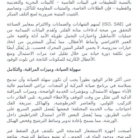
بالنسبة للتطبيقات في البيئات القاسية - كالبيئات البحرية والتعدينية
والقطبية - فإن الطلاءات الخاصة، والمثبتات المقاومة للتآكل، وتصاميم
التثبيت المتينة ضرورية لمنع التلف المبكر.
تُسهم الشهادات والضمانات والالتزام بمعايير الصناعة (ISO، SAE) في
التحقق من صحة ادعاءات متانة الفلتر. وتُقدم البيانات الميدانية من
عمليات الأساطيل واختبارات التحمل طويلة الأمد أدلة واقعية على
العمر الافتراضي وأنماط الأعطال، مما يُمكّن المشترين من اتخاذ
خيارات مدروسة. لا يحمي الفلتر المتين المحرك فحسب، بل يُقلل أيضًا
من تكلفة دورة حياته من خلال تقليل عدد مرات الاستبدال ومنع
الأعطال الكارثية للمكونات الناتجة عن تلوث الوقود.
سهولة الصيانة، وميزات المراقبة، والتكامل
حتى أكثر فلاتر الوقود تطوراً يجب أن تكون سهلة الصيانة وأن تندمج
بسلاسة في برنامج صيانة المركبة أو المعدات. تراعي التصاميم عالية
الأداء سهولة الاستبدال، ومؤشرات الخدمة الواضحة، وميزات المراقبة
الذكية التي تقلل من وقت التوقف والأخطاء البشرية. تلبي الفلاتر ذات
التركيب اللولبي، والعناصر الخرطوشية، والهياكل سريعة الفك
احتياجات بيئات الخدمة المختلفة؛ فبعضها يُفضل التغيير السريع على
جانب الطريق، بينما يُفضل البعض الآخر استبدال الخراطيش داخل
الورشة، مما يسمح بإعادة تدوير وسائط الترشيح وفحص الهيكل.
أصبحت أجهزة الاستشعار المدمجة التي تكشف فرق الضغط عبر
المرشح، ووجود الماء في الحوض، أو تشبع وسائط الترشيح، شائعة