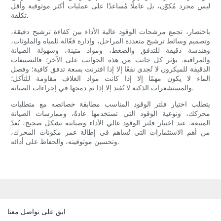
ليس مجرد مُكوّن، بل عاملًا مُساعدًا على عمليات أكثر موثوقية وأقل
تكلفة.
باختصار، تجمع مرشحات الوقود عالية الأداء بين كفاءة ترشيح دقيقة،
وتصميم وسائط ترشيح متعددة المراحل، وإدارة فعّالة للمياه والملوثات،
وهندسة دقيقة للتدفق والضغط، ومواد متينة، وسهولة الصيانة
والمراقبة. يؤثر كل جانب من هذه الجوانب على الآخر؛ فالتصنيفات
الدقيقة للميكرون لا تُجدي نفعًا إلا إذا اقترنت بسعة تدفق كافية؛ وفصل
الماء لا يكون مهمًا إلا إذا كانت مواد الغلاف مقاومة للتآكل؛
والمستشعرات الذكية لا تُفيد إلا إذا تم دمجها في إجراءات الصيانة.
يتطلب اختيار فلتر الوقود المناسب مطابقة خصائصه مع متطلبات
محركك، ونوعية الوقود التي تستخدمها عادةً، وممارسات الصيانة
المتبعة. عند اختيار فلتر الوقود عالي الأداء وصيانته بشكل صحيح، يُعدّ
من أهم الاستثمارات التي تُساهم في إطالة عمر مكونات المحرك،
وتحسين موثوقيته، والحفاظ على أدائه.
ابق على تواصل معنا