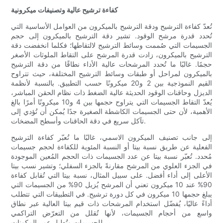
كفاءة ترشيح عالية وتصنيفات ميكرونية
تُعدّ كفاءة الترشيح ودقة الترشيح بالميكرون من العوامل الأساسية التي
تُحدد قدرة مرشح الوقود. تشير دقة الترشيح بالميكرون إلى حجم
الجسيمات التي صُممت وسائط الترشيح لالتقاطها؛ فكلما انخفضت دقة
الترشيح بالميكرون، زادت قدرة المرشح على التقاط الملوثات الأصغر
حجمًا. غالبًا ما تُحدد المرشحات عالية الأداء نطاقًا من دقة الترشيح
بالميكرون لمراحل أو طبقات وسائط الترشيح المختلفة، حيث تتراوح
القيم النموذجية بين 2 و20 ميكرونًا حسب التطبيق. بالنسبة لأنظمة
الديزل وحاقنات الوقود الحديثة عالية الضغط ذات نظام الحقن المباشر،
يُعدّ التقاط الجسيمات التي يتراوح حجمها بين 4 و10 ميكرونًا أمرًا بالغ
الأهمية، لأن حتى الجسيمات الكاشطة الصغيرة جدًا يُمكن أن تُؤدي إلى
تآكل سريع في دقة الحاقنات وأسطح المضخات.
إلى جانب تصنيف الميكرون الاسمي، غالبًا ما تُعبّر كفاءة الترشيح
الفعلية عن طريق نسبة بيتا أو النسبة المئوية للكفاءة لحجم جسيمات
مُحدد. تُعبّر نسبة بيتا عن عدد الجسيمات ذات الحجم المُعين الموجودة
في الجزء العلوي من المرشح مقارنةً بالجزء السفلي؛ وتشير نسب بيتا
الأعلى إلى أداء أفضل. على سبيل المثال، نسبة بيتا التي تُقابل كفاءة
90% عند 10 ميكرون تعني أن المرشح يُزيل 90% من الجسيمات التي
يبلغ حجمها 10 ميكرون في كل دورة ترشيح. في التطبيقات التي تتطلب
أداءً عاليًا، يُفضّل استخدام المرشحات ذات قيم بيتا العالية عبر نطاق
واسع من أحجام الجسيمات، لأنها تُقلل من التعرّض التراكمي
للجسيمات وتُطيل عمر المكونات.