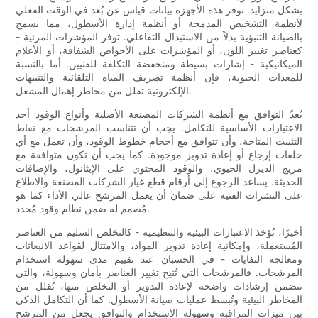
بشكل متزايد. توفر هذه الأجهزة بيانات قياس عن بُعد في الوقت الفعلي
لأنظمة التشخيص المدمجة أو أنظمة إدارة الأسطول، مما يسمح
بالصيانة التنبؤية بدلاً من الاستبدال التفاعلي. توفر المؤشرات المرئية -
كعناصر تغيير اللون، أو المؤشرات على الأحواض الشفافة، أو الأعلام
الميكانيكية - إشارات بسيطة ومنخفضة التكلفة للفنيين. أما بالنسبة
للمعدات الحيوية، فإن أنظمة تصريف المياه التلقائية والتنبيهات
الإلكترونية تقلل من مخاطر إهمال المشغل.
يُعدّ التوافق مع أنظمة الشركات المصنعة الأصلية وأنواع الوقود أحد
الاعتبارات الأساسية للتكامل. يجب أن تتناسب المرشحات مع نقاط
التثبيت المتاحة، وأن تتوافق مع أحجام خطوط الوقود، وأن تعمل مع أي
حلقات إرجاع أو إعادة تدوير موجودة. كما يجب أن تكون متوافقة مع
مزيج الديزل الحيوي، والوقود المحتوي على الإيثانول، والإضافات
الحديثة. يساعد الرجوع إلى أرقام قطع غيار الشركات المصنعة والاطلاع
على النشرات الفنية على ضمان أن يعمل المرشح عالي الأداء كما هو
مُصمم له ضمن نظام وقود مُحدد.
أخيرًا، تُؤخذ الاعتبارات البيئية والتنظيمية - كالتخلص السليم من العناصر
المُستعملة، وإمكانية إعادة تدوير المواد، والامتثال لقواعد الانبعاثات
ومعالجة النفايات - في الحسبان عند تقييم مدى سهولة استخدام
المرشحات. فالمرشحات التي تُتيح تغيير العناصر بأمان وسهولة، والتي
تتضمن إرشادات واضحة لإعادة التدوير أو التخلص منها، تُقلل من
المخاطر البيئية وتُبسط عمليات صيانة الأسطول. كما أن التكامل الذكي
بين ميزات المراقبة وسهولة الاستخدام والتوافق يجعل من المرشح