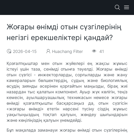
Жоғары өнімді отын сүзгілерінің
негізгі ерекшеліктері қандай?
2026-04-15
Huachang Filter
41
Қозғалтқыштар мен отын жүйелері ең жақсы жұмыс
істеуі үшін таза, сенімді отынға тәуелді. Жоғары өнімді
отын сүзгісі - инжекторларды, сорғыларды және жану
камераларын бөлшектердің, судың және биологиялық
өсудің зиянды әсерінен қорғайтын маңызды, бірақ жиі
назардан тыс қалатын компонент. Ауыр жүк көлігін, теңіз
кемесін, ауылшаруашылық техникасын немесе жоғары
өнімді қозғалтқышты басқарсаңыз да, отын сүзгісін
«жоғары өнімді» ететін нәрсені түсіну сіздің жұмыс
уақытыңыздың тоқтап қалуын, жөндеу шығындарын
және көңіліңіздің қалуын үнемдейді.
Бұл мақалада заманауи жоғары өнімді отын сүзгілерінің