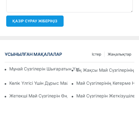
ҚАЗІР СҰРАУ ЖІБЕРІҢІЗ
ҰСЫНЫЛҒАН МАҚАЛАЛАР
Істер
Жаңалықтар
Мұнай Сүзгілерін Шығаратын Үздік Компаниялар: Жан-Жақ
Ең Жақсы Май Сүзгілерінің 
Көлік Үлгісі Үшін Дұрыс Май Сүзгісін Таңдау: Негізгі Ойлар
Май Сүзгілерінің Көтерме Н
Жетекші Май Сүзгілерін Өндірушілер Мен Олардың Иннова
Май Сүзгілерін Жеткізушілер