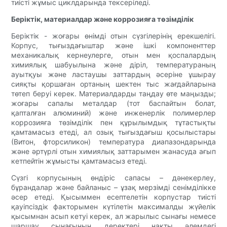
тиісті жұмыс циклдарында тексеріледі.
Беріктік, материалдар және коррозияға төзімділік
Беріктік - жоғары өнімді отын сүзгілерінің ерекшелігі.
Корпус, тығыздағыштар және ішкі компоненттер
механикалық кернеулерге, отын мен қоспалардың
химиялық шабуылына және діріл, температураның
ауытқуы және ластаушы заттардың әсеріне ұшырау
сияқты қоршаған ортаның шектен тыс жағдайларына
төтеп беруі керек. Материалдарды таңдау өте маңызды;
жоғары сапалы металдар (тот баспайтын болат,
қапталған алюминий) және инженерлік полимерлер
коррозияға төзімділік пен құрылымдық тұтастықты
қамтамасыз етеді, ал озық тығыздағыш қосылыстары
(Витон, фторсиликон) температура диапазондарында
және әртүрлі отын химиялық заттарымен жанасуда ағып
кетпейтін жұмысты қамтамасыз етеді.
Сүзгі корпусының өндіріс сапасы – дәнекерлеу,
бұрандалар және байланыс – ұзақ мерзімді сенімділікке
әсер етеді. Қысыммен есептелетін корпустар тиісті
қауіпсіздік факторымен күтілетін максималды жүйелік
қысымнан асып кетуі керек, ал жарылыс сынағы немесе
шаршау сынағының деректері нақты әлемдегі