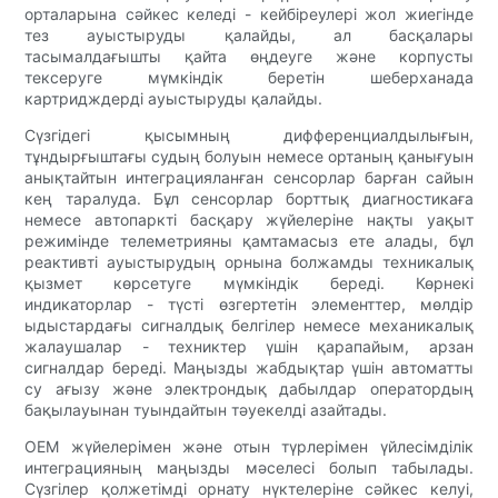
орталарына сәйкес келеді - кейбіреулері жол жиегінде
тез ауыстыруды қалайды, ал басқалары
тасымалдағышты қайта өңдеуге және корпусты
тексеруге мүмкіндік беретін шеберханада
картридждерді ауыстыруды қалайды.
Сүзгідегі қысымның дифференциалдылығын,
тұндырғыштағы судың болуын немесе ортаның қанығуын
анықтайтын интеграцияланған сенсорлар барған сайын
кең таралуда. Бұл сенсорлар борттық диагностикаға
немесе автопаркті басқару жүйелеріне нақты уақыт
режимінде телеметрияны қамтамасыз ете алады, бұл
реактивті ауыстырудың орнына болжамды техникалық
қызмет көрсетуге мүмкіндік береді. Көрнекі
индикаторлар - түсті өзгертетін элементтер, мөлдір
ыдыстардағы сигналдық белгілер немесе механикалық
жалаушалар - техниктер үшін қарапайым, арзан
сигналдар береді. Маңызды жабдықтар үшін автоматты
су ағызу және электрондық дабылдар оператордың
бақылауынан туындайтын тәуекелді азайтады.
OEM жүйелерімен және отын түрлерімен үйлесімділік
интеграцияның маңызды мәселесі болып табылады.
Сүзгілер қолжетімді орнату нүктелеріне сәйкес келуі,