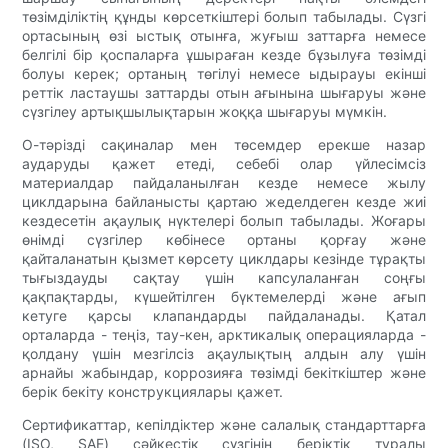
төзімділіктің құнды көрсеткіштері болып табылады. Сүзгі
ортасының өзі ыстық отынға, жуғыш заттарға немесе
белгілі бір қоспаларға ұшыраған кезде бұзылуға төзімді
болуы керек; ортаның төгілуі немесе ыдырауы екінші
реттік ластаушы заттарды отын ағынына шығаруы және
сүзгілеу артықшылықтарын жоққа шығаруы мүмкін.
О-тәрізді сақиналар мен төсемдер ерекше назар
аударуды қажет етеді, себебі олар үйлесімсіз
материалдар пайдаланылған кезде немесе жылу
циклдарына байланысты қартаю жеделдеген кезде жиі
кездесетін ақаулық нүктелері болып табылады. Жоғары
өнімді сүзгілер көбінесе ортаны қорғау және
қайталанатын қызмет көрсету циклдары кезінде тұрақты
тығыздауды сақтау үшін капсулаланған соңғы
қақпақтарды, күшейтілген бүктемелерді және ағып
кетуге қарсы клапандарды пайдаланады. Қатал
орталарда - теңіз, тау-кен, арктикалық операцияларда -
қолдану үшін мезгілсіз ақаулықтың алдын алу үшін
арнайы жабындар, коррозияға төзімді бекіткіштер және
берік бекіту конструкциялары қажет.
Сертификаттар, кепілдіктер және салалық стандарттарға
(ISO, SAE) сәйкестік сүзгінің беріктік туралы