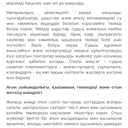
мерзімді бақылау үшін әлі де маңызды.
Материалдың үйлесімділігі мұнда маңызды:
тығыздағыштар, ыдыстар және ағызу механизмдері су
мен химиялық өңдеуден болатын коррозияға төзімді
болуы керек. Мөлдір ыдыстар судың жиналуын көзбен
тексеруге мүмкіндік береді, бірақ олар ультракүлгін
сәулелер мен химиялық ыдырауға төзімді болу үшін
жеткілікті берік болуы керек. Судың құрамын
анықтайтын және ескертулерді немесе құлыптауларды
іске қосатын сенсорлар маңызды жүйелер үшін қосымша
қорғаныс қабатын қосады. Соңғы мақсат - судың
сезімтал компоненттерге - инжекторларға, сорғыларға,
клапандарға - ең көп зақым келтіретін жерлерге жетуіне
жол бермеу.
Ағын сыйымдылығы, қысымның төмендеуі және отын
жеткізу өнімділігі
Жоғары өнімді отын сүзгісі ластаушы заттардың жоғары
сапалы шығарылуын сүзгідегі тиісті ағын мен қысымның
қолайлы төмендеуін сақтаумен теңестіруі керек. Отын
жүйелері белгілі бір ағын жылдамдығы мен қысымына
арналған; ағынды шектейтін немесе қысымның шамадан