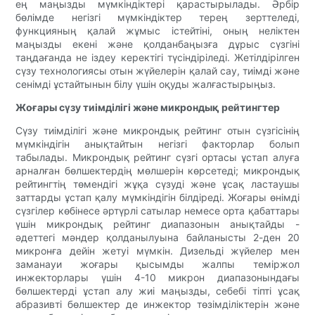
ең маңызды мүмкіндіктері қарастырылады. Әрбір
бөлімде негізгі мүмкіндіктер терең зерттеледі,
функцияның қалай жұмыс істейтіні, оның неліктен
маңызды екені және қолданбаңызға дұрыс сүзгіні
таңдағанда не іздеу керектігі түсіндіріледі. Жетілдірілген
сүзу технологиясы отын жүйелерін қалай сау, тиімді және
сенімді ұстайтынын білу үшін оқуды жалғастырыңыз.
Жоғары сүзу тиімділігі және микрондық рейтингтер
Сүзу тиімділігі және микрондық рейтинг отын сүзгісінің
мүмкіндігін анықтайтын негізгі факторлар болып
табылады. Микрондық рейтинг сүзгі ортасы ұстап алуға
арналған бөлшектердің мөлшерін көрсетеді; микрондық
рейтингтің төмендігі жұқа сүзуді және ұсақ ластаушы
заттарды ұстап қалу мүмкіндігін білдіреді. Жоғары өнімді
сүзгілер көбінесе әртүрлі сатылар немесе орта қабаттары
үшін микрондық рейтинг диапазонын анықтайды -
әдеттегі мәндер қолданылуына байланысты 2-ден 20
микронға дейін жетуі мүмкін. Дизельді жүйелер мен
заманауи жоғары қысымды жалпы теміржол
инжекторлары үшін 4-10 микрон диапазонындағы
бөлшектерді ұстап алу жиі маңызды, себебі тіпті ұсақ
абразивті бөлшектер де инжектор төзімділіктерін және