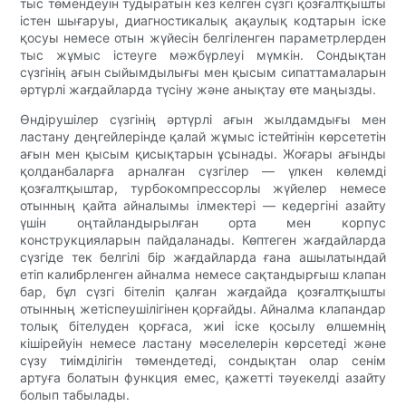
тыс төмендеуін тудыратын кез келген сүзгі қозғалтқышты
істен шығаруы, диагностикалық ақаулық кодтарын іске
қосуы немесе отын жүйесін белгіленген параметрлерден
тыс жұмыс істеуге мәжбүрлеуі мүмкін. Сондықтан
сүзгінің ағын сыйымдылығы мен қысым сипаттамаларын
әртүрлі жағдайларда түсіну және анықтау өте маңызды.
Өндірушілер сүзгінің әртүрлі ағын жылдамдығы мен
ластану деңгейлерінде қалай жұмыс істейтінін көрсететін
ағын мен қысым қисықтарын ұсынады. Жоғары ағынды
қолданбаларға арналған сүзгілер — үлкен көлемді
қозғалтқыштар, турбокомпрессорлы жүйелер немесе
отынның қайта айналымы ілмектері — кедергіні азайту
үшін оңтайландырылған орта мен корпус
конструкцияларын пайдаланады. Көптеген жағдайларда
сүзгіде тек белгілі бір жағдайларда ғана ашылатындай
етіп калибрленген айналма немесе сақтандырғыш клапан
бар, бұл сүзгі бітеліп қалған жағдайда қозғалтқышты
отынның жетіспеушілігінен қорғайды. Айналма клапандар
толық бітелуден қорғаса, жиі іске қосылу өлшемнің
кішірейуін немесе ластану мәселелерін көрсетеді және
сүзу тиімділігін төмендетеді, сондықтан олар сенім
артуға болатын функция емес, қажетті тәуекелді азайту
болып табылады.