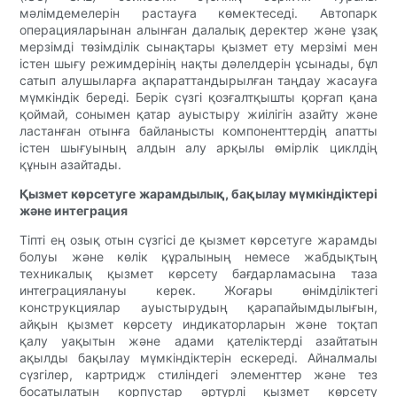
мәлімдемелерін растауға көмектеседі. Автопарк
операцияларынан алынған далалық деректер және ұзақ
мерзімді төзімділік сынақтары қызмет ету мерзімі мен
істен шығу режимдерінің нақты дәлелдерін ұсынады, бұл
сатып алушыларға ақпараттандырылған таңдау жасауға
мүмкіндік береді. Берік сүзгі қозғалтқышты қорғап қана
қоймай, сонымен қатар ауыстыру жиілігін азайту және
ластанған отынға байланысты компоненттердің апатты
істен шығуының алдын алу арқылы өмірлік циклдің
құнын азайтады.
Қызмет көрсетуге жарамдылық, бақылау мүмкіндіктері
және интеграция
Тіпті ең озық отын сүзгісі де қызмет көрсетуге жарамды
болуы және көлік құралының немесе жабдықтың
техникалық қызмет көрсету бағдарламасына таза
интеграциялануы керек. Жоғары өнімділіктегі
конструкциялар ауыстырудың қарапайымдылығын,
айқын қызмет көрсету индикаторларын және тоқтап
қалу уақытын және адами қателіктерді азайтатын
ақылды бақылау мүмкіндіктерін ескереді. Айналмалы
сүзгілер, картридж стиліндегі элементтер және тез
босатылатын корпустар әртүрлі қызмет көрсету