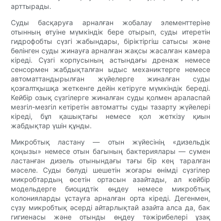
арттырады.
Суды басқаруға арналған жобалау элементтеріне
отынның өтуіне мүмкіндік бере отырып, суды итеретін
гидрофобты сүзгі жабындары, біріктіргіш сатысы және
бөлінген суды жинауға арналған жақсы жасалған камера
кіреді. Сүзгі корпусының астындағы дренаж немесе
сенсормен жабдықталған ыдыс механиктерге немесе
автоматтандырылған жүйелерге жиналған суды
қозғалтқышқа жеткенге дейін кетіруге мүмкіндік береді.
Кейбір озық сүзгілерге жиналған суды қолмен араласпай
мезгіл-мезгіл кетіретін автоматты суды тазарту жүйелері
кіреді, бұл қашықтағы немесе қол жеткізу қиын
жабдықтар үшін құнды.
Микробтық ластану — отын жүйесінің «дизельдік
қоңызы» немесе отын багының бактериялары — сумен
ластанған дизель отынындағы тағы бір кең таралған
мәселе. Суды бөлуді шешетін жоғары өнімді сүзгілер
микробтардың өсетін ортасын азайтады, ал кейбір
модельдерге биоцидтік өңдеу немесе микробтық
колонияларды ұстауға арналған орта кіреді. Дегенмен,
сүзу микробтық әсерді айтарлықтай азайта алса да, бак
гигиенасы және отынды өңдеу тәжірибелері ұзақ