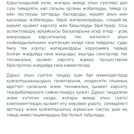
Қорытындылай келе, жоғары өнімді отын сүзгілері дәл
сүзу тиімділігін, көп сатылы ортаны жобалауды, тиімді су
мен ластаушы заттарды басқаруды, мұқият ағын мен
қысымды жобалауды, берік материалдарды, сондай-ақ
мұқият қызмет көрсету мен бақылауды біріктіреді. Осы
аспектілердің әрқайсысы басқаларына әсер етеді - ұсақ
микрондық көрсеткіштер тек жеткілікті ағын
сыйымдылығымен жұптасқан кезде ғана пайдалы; суды
бөлу тек корпус материалдары коррозияға төзімді
болған жағдайда ғана маңызды; ақылды сенсорлар тек
техникалық қызмет көрсету жұмыс процестеріне
біріктірілген жағдайда ғана көмектеседі.
Дұрыс отын сүзгісін таңдау үшін бұл мүмкіндіктерді
қозғалтқышыңыздың талаптарына, кездесетін отынның
әдеттегі сапасына және техникалық қызмет көрсету
тәжірибелеріңізге сәйкестендіру қажет. Дұрыс таңдалған
және күтілген кезде, жоғары өнімді отын сүзгісі
компоненттердің қызмет ету мерзімін ұзарту, сенімділікті
арттыру және қозғалтқыштың жұмысын сақтау үшін ең
тиімді инвестициялардың бірі болып табылады.