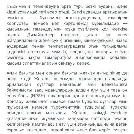
Қысымның төмендеуіне орта түрі, беткі ауданы және
кірді ұстау қабілеті әсер етеді. Беткі ауданды арттыратын
сүзгілер — бүктемелі конструкциялар, үлкенірек
корпустар немесе көп картриджді құрылымдар —
қысымның төмендеуімен жұқа сүзгілеуге қол жеткізе
алады. Дизайнерлер сонымен қатар іске қосу
жағдайларына және суық ағынның мінез-құлқына назар
аударады; төмен температурадағы отын тұтқырлығы
кедергіні арттыруы мүмкін, сондықтан жоғары өнімді
сүзгілер нақты температура диапазонында қолайлы
қысым сипаттамаларын сақтауы керек.
Ағын бағыты мен орнату бағыты жеткізу өнімділігіне де
әсер етеді. Жоғары қысымды сорғылардың алдында
орналасқан сүзгілер кавитация мен кавитацияға
байланысты зақымданулардың алдын алу үшін таза оң
сору басы (NPSH) талаптарын қанағаттандыруы мүмкін.
Қайтару желісіндегі немесе төмен бүйірлік сүзгілер үшін
пульсация немесе турбуленттілік тудырмай, тұрақты
ағынды сақтау маңызды. Жоғары өнімді сүзгілер
қозғалтқыштың жұмысына маңызды сәттерде нұқсан
келтірмеуін қамтамасыз ету үшін отынның шыңына деген
сұраныс кезеңдері, өтпелі үдеу және бос жүріс сияқты