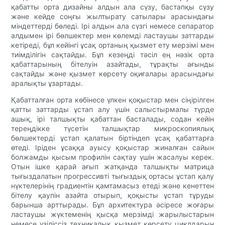
қабатты орта дизайны алдын ала сүзу, бастапқы сүзу
және кейде соңғы жылтырату сатылары арасындағы
міндеттерді бөледі. Ірі алдын ала сүзгі немесе сепаратор
алдымен ірі бөлшектер мен көлемді ластаушы заттарды
кетіреді, бұл кейінгі ұсақ ортаның қызмет ету мерзімі мен
тиімділігін сақтайды. Бұл кезеңді тәсіл ең нәзік орта
қабаттарының бітелуін азайтады, тұрақты ағынды
сақтайды және қызмет көрсету оқиғалары арасындағы
аралықты ұзартады.
Қабатталған орта көбінесе үлкен қоқыстар мен сіңірілген
қатты заттарды ұстап алу үшін салыстырмалы түрде
ашық, ірі талшықты қабаттан басталады, содан кейін
тереңдікке түсетін талшықтар микроскопиялық
бөлшектерді ұстап қалатын біртіндеп ұсақ қабаттарға
өтеді. Іріден ұсаққа ауысу қоқыстар жиналған сайын
болжамды қысым профилін сақтау үшін жасалуы керек.
Отын ішке қарай ағып жатқанда талшықты матрица
тығыздалатын прогрессивті тығыздық ортасы ұстап қалу
нүктелерінің градиентін қамтамасыз етеді және кенеттен
бітелу қаупін азайта отырып, қоқысты ұстап тұруды
барынша арттырады. Бұл архитектура әсіресе жоғары
ластаушы жүктеменің қысқа мерзімді жарылыстарын
немесе үзіліссіз техникалық қызмет көрсету циклдарын