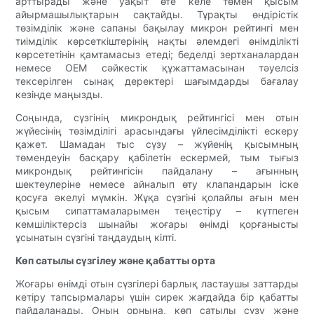
арттырады және уақыт өте келе төмен қысым
айырмашылықтарын сақтайды. Тұрақты өндірістік
төзімділік және сапаны бақылау микрон рейтингі мен
тиімділік көрсеткіштерінің нақты әлемдегі өнімділікті
көрсететінін қамтамасыз етеді; беделді зертханалардан
немесе OEM сәйкестік құжаттамасынан тәуелсіз
тексерілген сынақ деректері шағымдарды бағалау
кезінде маңызды.
Соңында, сүзгінің микрондық рейтингісі мен отын
жүйесінің төзімділігі арасындағы үйлесімділікті ескеру
қажет. Шамадан тыс сүзу – жүйенің қысымның
төмендеуін басқару қабілетін ескермей, тым тығыз
микрондық рейтингісін пайдалану – ағынның
шектеулеріне немесе айналып өту клапандарын іске
қосуға әкелуі мүмкін. Жұқа сүзгіні қолайлы ағын мен
қысым сипаттамаларымен теңестіру – күтпеген
кемшіліктерсіз шынайы жоғары өнімді қорғанысты
ұсынатын сүзгіні таңдаудың кілті.
Көп сатылы сүзгілеу және қабатты орта
Жоғары өнімді отын сүзгілері барлық ластаушы заттарды
кетіру тапсырмалары үшін сирек жағдайда бір қабатты
пайдаланады. Оның орнына, көп сатылы сүзу және