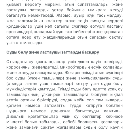
қызмет көрсету мерзімі, ағын сипаттамалары және
ластаушы заттарды ұстау бойынша ымыраға келуді
бағалауға көмектеседі. Жарыс, ауыр жүк тасымалдау,
жол талғамайтын көліктер және теңіз сияқты күрделі
қолданбалар үшін көп сатылы сүзгілер әртүрлі ластану
профильдері, жанармай құю тәжірибелері және қоршаған
ортаға әсер ету жағдайларында отын сапасын сақтау
үшін өте маңызды.
Суды бөлу және ластаушы заттарды басқару
Отындағы су қозғалтқыштар үшін үлкен қауіп төндіреді,
коррозияны жеделдетеді, микробтардың өсуін қолдайды
және жануды нашарлатады. Жоғары өнімді отын сүзгілері
бос суды (үлкен тамшылар) және эмульсияланған суды
(отында ілінген ұсақ тамшылар) кетіру үшін суды бөлу
мүмкіндіктерін қамтиды. Тиімді суды бөлу әдетте ұсақ су
тамшыларының үлкенірек тамшыларға бірігуіне ықпал
ететін ортаны біріктіруді, содан кейін сол тамшыларды
қолмен немесе автоматты түрде кетіруге болатын
шұңқырға немесе дренажға бағыттауды қамтиды.
Дизельді қозғалтқыштар үшін су бөлгіштер көбінесе
міндетті болып табылады, себебі биодизель қоспалары
және заманауи сақтау жағдайлары судың болу қаупін