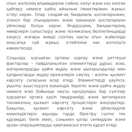
отын желісінің өлшемдеріне сәйкес келуі және кез келген
қайтару немесе қайта айналым ілмектерімен жұмыс
істеуі керек. Олар сондай-ақ биодизель қоспаларымен,
этанол бар отындармен және заманауи қоспалармен
үйлесімді болуы керек. Өндірушінің бөлшектерінің
нөмірлерін салыстыру және техникалық бюллетеньдерді
кеңесу жоғары өнімді сүзгінің нақты отын жүйесінде
мақсатқа сай жұмыс істейтініне көз жеткізуге
көмектеседі.
Соңында, қоршаған ортаны қорғау және реттеуші
факторлар - пайдаланылған элементтерді дұрыс жою,
материалдарды қайта өңдеу және шығарындылар мен
қалдықтарды өңдеу ережелерін сақтау - жалпы қызмет
көрсету сапасына әсер етеді. Элементтерді қауіпсіз,
ұқыпты ауыстыруға мүмкіндік беретін және қайта өңдеу
немесе жою бойынша нақты нұсқаулары бар сүзгілер
қоршаған ортаға қауіп төндірмейді және автопаркке
техникалық қызмет көрсету процестерін жеңілдетеді.
Бақылау, қызмет көрсету және үйлесімділік
мүмкіндіктерін ақылды түрде біріктіру сүзгіні тек
құрамдас бөлік емес, сонымен қатар сенімдірек және
арзан операцияларды қамтамасыз ететін құрал етеді.