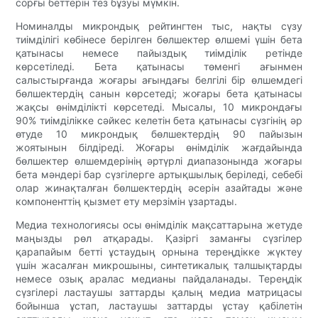
сорғы беттерін тез бұзуы мүмкін.
Номиналды микрондық рейтингтен тыс, нақты сүзу
тиімділігі көбінесе берілген бөлшектер өлшемі үшін бета
қатынасы немесе пайыздық тиімділік ретінде
көрсетіледі. Бета қатынасы төменгі ағынмен
салыстырғанда жоғары ағындағы белгілі бір өлшемдегі
бөлшектердің санын көрсетеді; жоғары бета қатынасы
жақсы өнімділікті көрсетеді. Мысалы, 10 микрондағы
90% тиімділікке сәйкес келетін бета қатынасы сүзгінің әр
өтуде 10 микрондық бөлшектердің 90 пайызын
жоятынын білдіреді. Жоғары өнімділік жағдайында
бөлшектер өлшемдерінің әртүрлі диапазонында жоғары
бета мәндері бар сүзгілерге артықшылық беріледі, себебі
олар жинақталған бөлшектердің әсерін азайтады және
компоненттің қызмет ету мерзімін ұзартады.
Медиа технологиясы осы өнімділік мақсаттарына жетуде
маңызды рөл атқарады. Қазіргі заманғы сүзгілер
қарапайым бетті ұстаудың орнына тереңдікке жүктеу
үшін жасалған микрошыны, синтетикалық талшықтарды
немесе озық аралас медианы пайдаланады. Тереңдік
сүзгілері ластаушы заттарды қалың медиа матрицасы
бойынша ұстап, ластаушы заттарды ұстау қабілетін