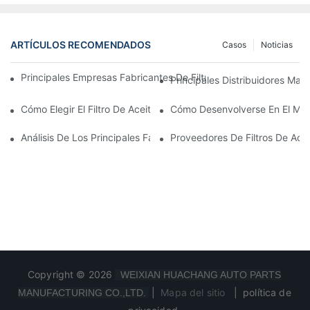
ARTÍCULOS RECOMENDADOS
Casos
Noticias
Principales Empresas Fabricantes De Filtros De Aceite: Una Vis
Principales Distribuidores Mayo
Cómo Elegir El Filtro De Aceite Adecuado Para Su Modelo De Ve
Cómo Desenvolverse En El Merc
Análisis De Los Principales Fabricantes De Filtros De Aceite Y 
Proveedores De Filtros De Ace
Copyright © 2026
WEIXIAN HUACHANG AUTO PARTS
|
Mapa del sitio
|
política de
MANUFACTURING CO.,LTD.