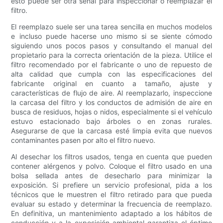
esto puede ser otra señal para inspeccionar o reemplazar el
filtro.
El reemplazo suele ser una tarea sencilla en muchos modelos
e incluso puede hacerse uno mismo si se siente cómodo
siguiendo unos pocos pasos y consultando el manual del
propietario para la correcta orientación de la pieza. Utilice el
filtro recomendado por el fabricante o uno de repuesto de
alta calidad que cumpla con las especificaciones del
fabricante original en cuanto a tamaño, ajuste y
características de flujo de aire. Al reemplazarlo, inspeccione
la carcasa del filtro y los conductos de admisión de aire en
busca de residuos, hojas o nidos, especialmente si el vehículo
estuvo estacionado bajo árboles o en zonas rurales.
Asegurarse de que la carcasa esté limpia evita que nuevos
contaminantes pasen por alto el filtro nuevo.
Al desechar los filtros usados, tenga en cuenta que pueden
contener alérgenos y polvo. Coloque el filtro usado en una
bolsa sellada antes de desecharlo para minimizar la
exposición. Si prefiere un servicio profesional, pida a los
técnicos que le muestren el filtro retirado para que pueda
evaluar su estado y determinar la frecuencia de reemplazo.
En definitiva, un mantenimiento adaptado a los hábitos de
conducción y a la exposición ambiental garantiza el óptimo