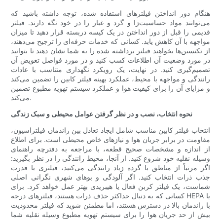
هنگام دور انداختن فیلترهای استفاده شده، توجه داشته باشید که
می‌توانند مواد حساسیت‌زا و گرد و غبار را در خود نگه دارند. فیلتر
قدیمی را قبل از دور انداختن در یک کیسه دربسته قرار دهید تا میزان
مواجهه با آن کاهش یابد. کسانی که خدمات حرفه‌ای را ترجیح می‌دهند،
از تکنسین‌ها بخواهند فیلتر برداشته شده را به شما نشان دهند تا بتوانید
در مورد وضعیت آن اطلاعات کسب کنید و در مورد فواصل تعویض آن
تصمیم‌گیری کنید. در نهایت، یک رویکرد نگهداری متناسب با عادات
رانندگی و مواجهه با محیط، عملکرد بهینه فیلتر کابین را تضمین می‌کند
و مزایای آن را برای کیفیت هوا و عملکرد سیستم تهویه مطبوع تضمین
می‌کند.
نحوه انتخاب، نصب و در نظر گرفتن عوامل محیطی و سبک زندگی
انتخاب فیلتر کابین مناسب شامل ایجاد تعادل بین راندمان فیلتراسیون،
مقاومت در برابر جریان هوا و نیازهای خاص محیطی است. برای اطلاع
از اندازه و مشخصات صحیح قطعه، با مراجعه به دفترچه راهنمای
وسیله نقلیه خود شروع کنید. از آنجا، محیط رانندگی را در نظر بگیرید:
اگر مرتباً از مناطق با گرده زیاد رانندگی می‌کنید، فیلتری با قدرت
جذب ذرات انتخاب کنید. اگر آلودگی و بوهای شهری نگرانی اصلی
شماست، یک فیلتر کربن فعال یا هیبریدی بهتر عمل خواهد کرد. برای
کسانی که به دنبال حداکثر حذف ذرات هستند، فیلترهای درجه HEPA یا
با راندمان بالا در دسترس هستند، اما مطمئن شوید که فیلتر محدودیت
بیش از حد جریان هوا را برای سیستم تهویه مطبوع وسیله نقلیه شما