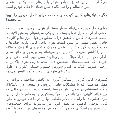
می‌گذارد، بنابراین تطبیق خواص فیلتر با نیازهای شما یک راه عملی
برای سالم و راحت نگه داشتن فضای داخلی خودرو است.
چگونه فیلترهای کابین کیفیت و سلامت هوای داخل خودرو را بهبود
می‌بخشند؟
هوای داخل خودرو می‌تواند بسیار بیشتر از هوای بیرون، آلوده باشد که
بخشی از آن به دلیل فضای بسته و نزدیکی سرنشینان به منبع آلاینده‌ها
است. فیلترهای کابین با کاهش ذرات معلق در هوا، آلرژن‌ها و گازهای
خاص، نقش مهمی در بهبود کیفیت هوای داخل کابین دارند. فیلترها با
جذب گرده و گرد و غبار، عوامل محرک واکنش‌های آلرژیک و علائم
آسم را کاهش می‌دهند که این امر می‌تواند به ویژه برای خانواده‌های
دارای فرزند یا افراد مبتلا به بیماری‌های تنفسی مهم باشد. حتی برای
افرادی که حساسیت‌های تشخیص داده شده ندارند، هوای پاک‌تر به
راحتی عمومی کمک می‌کند و سوزش چشم و خشکی گلو را در طول
سفرهای طولانی یا رفت و آمد کاهش می‌دهد.
فیلترهای کابین فراتر از تسکین آلرژی، به کاهش مواجهه با ذرات ریز
(PM2.5) کمک می‌کنند، که با مشکلات قلبی عروقی و تنفسی در
هنگام استنشاق در طول زمان مرتبط دانسته شده است. در حالی که
هیچ فیلتر کابینی نمی‌تواند ذرات میکروسکوپی را به طور کامل از بین
ببرد، فیلترهای با راندمان بالاتر غلظت آنها را در داخل خودرو به طور
قابل توجهی کاهش می‌دهند. این امر می‌تواند برای جمعیت‌های
آسیب‌پذیر و رانندگانی که مرتباً در معرض محیط‌های پر از دود یا آلوده
قرار دارند، معنادار باشد.