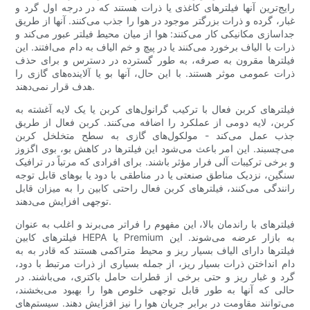
رایج‌ترین آنها فیلترهای کاغذی یا ذرات هستند که در درجه اول گرد و
غبار، گرده و ذرات بزرگتر موجود در هوا را جذب می‌کنند. آنها از طریق
جداسازی مکانیکی کار می‌کنند: هوا از میان محیط فیلتر عبور می‌کند و
ذرات با الیاف برخورد می‌کنند یا در پیچ و خم الیاف به دام می‌افتند. این
فیلترها مقرون به صرفه، به طور گسترده در دسترس و برای حذف
ذرات عمومی موثر هستند. با این حال، آنها بو یا آلاینده‌های گازی را
هدف قرار نمی‌دهند.
فیلترهای کربن فعال با ترکیب گرانول‌های کربن یا یک لایه آغشته به
کربن، لایه دومی از عملکرد را اضافه می‌کنند. کربن فعال از طریق
جذب عمل می‌کند - مولکول‌های گازی به سطح متخلخل کربن
می‌چسبند. این امر باعث می‌شود این فیلترها در کاهش بو، بوی اگزوز
و برخی ترکیبات آلی فرار مؤثر باشند. برای افرادی که مرتباً در ترافیک
سنگین، نزدیک مناطق صنعتی یا در مناطقی با دود یا بوهای قابل توجه
رانندگی می‌کنند، فیلترهای کربن فعال راحتی کابین را به میزان قابل
توجهی افزایش می‌دهند.
فیلترهای با راندمان بالا، این مفهوم را فراتر می‌برند و اغلب به عنوان
فیلترهای کابین HEPA یا Premium به بازار عرضه می‌شوند. این
فیلترها دارای الیاف بسیار ریز و محیط متراکمی هستند که قادر به به
دام انداختن ذرات بسیار ریز، از جمله بسیاری از ذرات مرتبط با دود،
گرد و غبار ریز و حتی برخی از قطرات حامل باکتری، می‌باشند. در
حالی که آنها به طور قابل توجهی خلوص هوا را بهبود می‌بخشند،
می‌توانند مقاومت در برابر جریان هوا را نیز افزایش دهند. سیستم‌های