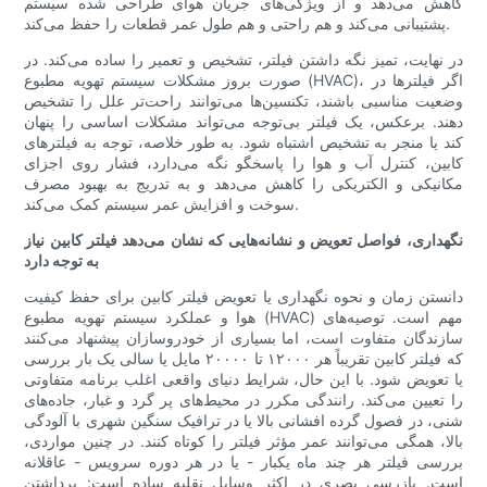
کاهش می‌دهد و از ویژگی‌های جریان هوای طراحی شده سیستم
پشتیبانی می‌کند و هم راحتی و هم طول عمر قطعات را حفظ می‌کند.
در نهایت، تمیز نگه داشتن فیلتر، تشخیص و تعمیر را ساده می‌کند. در
صورت بروز مشکلات سیستم تهویه مطبوع (HVAC)، اگر فیلترها در
وضعیت مناسبی باشند، تکنسین‌ها می‌توانند راحت‌تر علل را تشخیص
دهند. برعکس، یک فیلتر بی‌توجه می‌تواند مشکلات اساسی را پنهان
کند یا منجر به تشخیص اشتباه شود. به طور خلاصه، توجه به فیلترهای
کابین، کنترل آب و هوا را پاسخگو نگه می‌دارد، فشار روی اجزای
مکانیکی و الکتریکی را کاهش می‌دهد و به تدریج به بهبود مصرف
سوخت و افزایش عمر سیستم کمک می‌کند.
نگهداری، فواصل تعویض و نشانه‌هایی که نشان می‌دهد فیلتر کابین نیاز
به توجه دارد
دانستن زمان و نحوه نگهداری یا تعویض فیلتر کابین برای حفظ کیفیت
هوا و عملکرد سیستم تهویه مطبوع (HVAC) مهم است. توصیه‌های
سازندگان متفاوت است، اما بسیاری از خودروسازان پیشنهاد می‌کنند
که فیلتر کابین تقریباً هر ۱۲۰۰۰ تا ۲۰۰۰۰ مایل یا سالی یک بار بررسی
یا تعویض شود. با این حال، شرایط دنیای واقعی اغلب برنامه متفاوتی
را تعیین می‌کند. رانندگی مکرر در محیط‌های پر گرد و غبار، جاده‌های
شنی، در فصول گرده افشانی بالا یا در ترافیک سنگین شهری با آلودگی
بالا، همگی می‌توانند عمر مؤثر فیلتر را کوتاه کنند. در چنین مواردی،
بررسی فیلتر هر چند ماه یکبار - یا در هر دوره سرویس - عاقلانه
است. بازرسی بصری در اکثر وسایل نقلیه ساده است: برداشتن