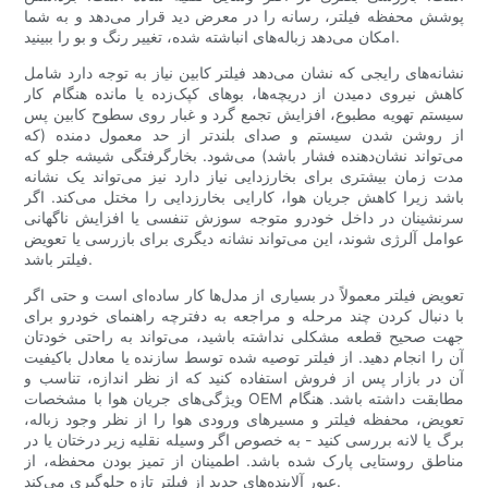
پوشش محفظه فیلتر، رسانه را در معرض دید قرار می‌دهد و به شما
امکان می‌دهد زباله‌های انباشته شده، تغییر رنگ و بو را ببینید.
نشانه‌های رایجی که نشان می‌دهد فیلتر کابین نیاز به توجه دارد شامل
کاهش نیروی دمیدن از دریچه‌ها، بوهای کپک‌زده یا مانده هنگام کار
سیستم تهویه مطبوع، افزایش تجمع گرد و غبار روی سطوح کابین پس
از روشن شدن سیستم و صدای بلندتر از حد معمول دمنده (که
می‌تواند نشان‌دهنده فشار باشد) می‌شود. بخارگرفتگی شیشه جلو که
مدت زمان بیشتری برای بخارزدایی نیاز دارد نیز می‌تواند یک نشانه
باشد زیرا کاهش جریان هوا، کارایی بخارزدایی را مختل می‌کند. اگر
سرنشینان در داخل خودرو متوجه سوزش تنفسی یا افزایش ناگهانی
عوامل آلرژی شوند، این می‌تواند نشانه دیگری برای بازرسی یا تعویض
فیلتر باشد.
تعویض فیلتر معمولاً در بسیاری از مدل‌ها کار ساده‌ای است و حتی اگر
با دنبال کردن چند مرحله و مراجعه به دفترچه راهنمای خودرو برای
جهت صحیح قطعه مشکلی نداشته باشید، می‌تواند به راحتی خودتان
آن را انجام دهید. از فیلتر توصیه شده توسط سازنده یا معادل باکیفیت
آن در بازار پس از فروش استفاده کنید که از نظر اندازه، تناسب و
ویژگی‌های جریان هوا با مشخصات OEM مطابقت داشته باشد. هنگام
تعویض، محفظه فیلتر و مسیرهای ورودی هوا را از نظر وجود زباله،
برگ یا لانه بررسی کنید - به خصوص اگر وسیله نقلیه زیر درختان یا در
مناطق روستایی پارک شده باشد. اطمینان از تمیز بودن محفظه، از
عبور آلاینده‌های جدید از فیلتر تازه جلوگیری می‌کند.