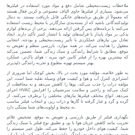
ملاحظات زیست‌محیطی شامل دفع و مواد مورد استفاده در فیلترها
می‌شود. بسیاری از فیلترها حاوی الیاف مصنوعی و کربن فعال هستند
که معمولاً از طریق برنامه‌های خانگی قابل بازیافت نیستند. به دنبال
تولیدکنندگانی باشید که از بسته‌بندی سازگارتر با محیط زیست استفاده
می‌کنند یا برنامه‌های پس گرفتن ارائه می‌دهند. برخی از برندهای لوازم
یدکی بر مواد پایدار یا فرآیندهای تولید با انتشار کمتر تأکید دارند. ایجاد
تعادل بین نیازهای عملکردی با تأثیر زیست‌محیطی و بودجه، انتخابی
معقول را هدایت می‌کند. در همه موارد، بازرسی منظم و تعویض به
موقع، مطابق با شرایط رانندگی و سبک زندگی شما، تضمین می‌کند
که بیشترین بهره را از فیلتر کابین خود ببرید - هوای پاک‌تر، عملکرد
بهتر سیستم تهویه مطبوع و تجربه رانندگی دلپذیرتر.
به طور خلاصه، مؤلفه مورد بحث در بالا، بخش کوچک اما ضروری از
استراتژی کنترل آب و هوا و کیفیت هوای وسیله نقلیه شما است. این
مؤلفه ذرات را جذب می‌کند، بوها را کاهش می‌دهد و به محافظت از
اجزای HVAC کمک می‌کند و راحتی و سلامت سرنشینان را افزایش
می‌دهد. انواع مختلف فیلترها نیازهای مختلفی را برطرف می‌کنند، از
گرده و گرد و غبار گرفته تا گازها و ذرات ریز، و انتخاب فیلتر مناسب
به محیط و اولویت‌های شما بستگی دارد.
نگهداری فیلتر از طریق بازرسی و تعویض به موقع، تشخیص علائم
تخریب مانند کاهش جریان هوا یا بو، و تطبیق نوع فیلتر با سبک زندگی
شما، کیفیت هوای داخل خودرو را حفظ می‌کند، طول عمر سیستم را
بهبود می‌بخشد و به تجربه رانندگی دلپذیرتری کمک می‌کند. با درک این