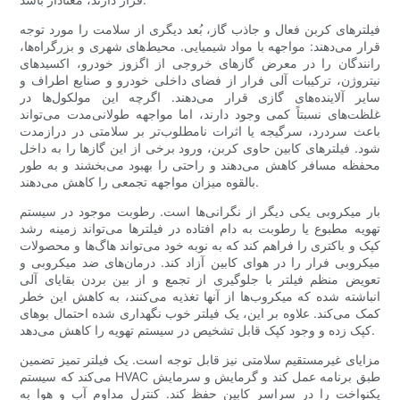
فیلترهای کربن فعال و جاذب گاز، بُعد دیگری از سلامت را مورد توجه
قرار می‌دهند: مواجهه با مواد شیمیایی. محیط‌های شهری و بزرگراه‌ها،
رانندگان را در معرض گازهای خروجی از اگزوز خودرو، اکسیدهای
نیتروژن، ترکیبات آلی فرار از فضای داخلی خودرو و صنایع اطراف و
سایر آلاینده‌های گازی قرار می‌دهند. اگرچه این مولکول‌ها در
غلظت‌های نسبتاً کمی وجود دارند، اما مواجهه طولانی‌مدت می‌تواند
باعث سردرد، سرگیجه یا اثرات نامطلوب‌تر بر سلامتی در درازمدت
شود. فیلترهای کابین حاوی کربن، ورود برخی از این گازها را به داخل
محفظه مسافر کاهش می‌دهند و راحتی را بهبود می‌بخشند و به طور
بالقوه میزان مواجهه تجمعی را کاهش می‌دهند.
بار میکروبی یکی دیگر از نگرانی‌ها است. رطوبت موجود در سیستم
تهویه مطبوع یا رطوبت به دام افتاده در فیلترها می‌تواند زمینه رشد
کپک و باکتری را فراهم کند که به نوبه خود می‌تواند هاگ‌ها و محصولات
میکروبی فرار را در هوای کابین آزاد کند. درمان‌های ضد میکروبی و
تعویض منظم فیلتر با جلوگیری از تجمع و از بین بردن بقایای آلی
انباشته شده که میکروب‌ها از آنها تغذیه می‌کنند، به کاهش این خطر
کمک می‌کند. علاوه بر این، یک فیلتر خوب نگهداری شده احتمال بوهای
کپک زده و وجود کپک قابل تشخیص در سیستم تهویه را کاهش می‌دهد.
مزایای غیرمستقیم سلامتی نیز قابل توجه است. یک فیلتر تمیز تضمین
می‌کند که سیستم HVAC طبق برنامه عمل کند و گرمایش و سرمایش
یکنواخت را در سراسر کابین حفظ کند. کنترل مداوم آب و هوا به