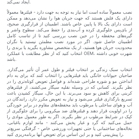
ایجاد نمی‌کند.
نصب معمولاً ساده است اما نیاز به توجه به جهت دارد - فیلترها معمولاً
دارای یک فلش هستند که جهت جریان هوا را نشان می‌دهد و ممکن
است دارای یک بالا یا پایین خاص باشند. اطمینان از قرارگیری صحیح،
از بای‌پس جلوگیری کرده و آب‌بندی را حفظ می‌کند. سطوح واشر و
گیره‌های محفظه را در حین نصب بررسی کنید تا از تناسب کامل
اطمینان حاصل شود. اگر در مورد نصب مطمئن نیستید یا نگران
محدودیت جریان هوا هستید، از یک متخصص مشاوره بگیرید یا برندی را
انتخاب کنید که از نظر مطابقت با عملکرد OEM، شهرت خوبی داشته
باشد.
انتخاب سبک زندگی بر انتخاب فیلتر و طول عمر آن تأثیر می‌گذارد.
صاحبان حیوانات خانگی باید فیلترهایی را انتخاب کنند که برای به دام
انداختن مو و شوره طراحی شده‌اند و فواصل تعویض کوتاه‌تری را در
نظر بگیرند. کسانی که در وسیله نقلیه سیگار می‌کشند، از فیلترهای
کربنی برای کاهش بو سود می‌برند. با این حال، سیگار کشیدن باعث
تسریع بارگذاری فیلتر می‌شود و نیاز به تعویض مکرر دارد. رانندگان در
آب و هوای ساحلی یا مرطوب باید محفظه‌های مقاوم در برابر خوردگی
را در اولویت قرار دهند و فیلترهای ضد میکروبی را برای جلوگیری از
کپک در شرایط مرطوب در نظر بگیرند. اگر به طور معمول موادی را
حمل می‌کنید که گرد و غبار پخش می‌کنند - مانند لوازم باغبانی،
نخاله‌های ساختمانی یا حتی تجهیزات ورزشی خاص - گرفتگی سریع‌تر
را پیش‌بینی کنید و بر این اساس برای تعویض آنها برنامه‌ریزی کنید.