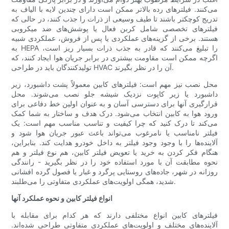
می‌کنند. فیلترهای رده بالاتر ممکن است دارای چندین لایه با الیاف به
تدریج کوچکتر باشند تا طیف وسیعی از ذرات را جذب کنند، در حالی که
فیلترهای تخصصی شامل کربن فعال یا پوشش‌های ضد میکروبی
هستند. برخی از گزینه‌های عملکردی یا پس از فروش، عملکردی شبیه
به HEPA را تبلیغ می‌کنند که قادر به جذب ذرات بسیار ریز است،
اگرچه ممکن است مقاومت بیشتری در برابر جریان هوا ایجاد کنند، که
تولیدکنندگان باید در طراحی HVAC آن را در نظر بگیرند.
محل نصب نیز مهم است: فیلترهای کابین معمولاً پشت داشبورد، زیر
داشبورد یا زیر کاپوت نزدیک شیشه جلو نصب می‌شوند. محل
قرارگیری آنها برای دسترسی آسان و به عنوان اولین خط دفاعی برای
ورود هوا به کابین انتخاب می‌شود. درک هدف و ساختار به شما کمک
می‌کند تا درک کنید که چرا کیفیت و تناسب مناسب مهم است: یک
فیلتر نامناسب یا نامرغوب می‌تواند باعث عبور جریان هوا شود و
آلاینده‌ها را با وجود وجود فیلتر به داخل خودرو هدایت کند. بنابراین،
هنگام فکر کردن به خرید یا تعویض فیلتر کابین، هم نوع فیلتر و هم
نحوه مطابقت آن با مورد استفاده خود را در نظر بگیرید - رانندگی
روزانه در شهر، جاده‌های روستایی پرگرد و غبار یا فصول گرده افشانی
شدید، همگی اولویت‌های عملکردی متفاوتی را می‌طلبند.
انواع فیلتر کابین و نحوه عملکرد آنها
فیلترهای کابین انواع مختلفی دارند که هر کدام برای مقابله با
آلاینده‌های مختلف و اولویت‌های عملکردی متفاوتی طراحی شده‌اند.