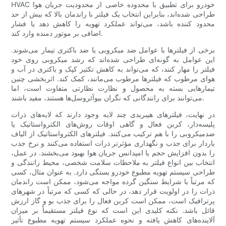
HVAC خودرو برای تطبیق با محدوده خاصی از محدودیت جریان هوا
طراحی شده‌اند، بنابراین انتخاب یک فیلتر با راندمان بالا که بیش از حد
محدود کننده باشد، می‌تواند عملکرد تهویه را کاهش دهد یا فشار
اضافی بر موتور دمنده وارد کند.
برخی از فیلترها با عوامل ضد میکروبی یا ضد باکتری تیمار می‌شوند.
این عوامل به گونه‌ای طراحی شده‌اند که رشد میکروبی روی خود
فیلتر را مهار کنند، که می‌تواند به کاهش تکثیر کپک و باکتری در آب و
هوای مرطوب که فیلترها مرطوب می‌مانند، کمک کند. اثربخشی چنین
تیمارهایی بسته به محصول و نظارت نظارتی متفاوت است، اما
می‌توانند برای رانندگانی که نگران بیوآئروسل‌ها هستند، مفید باشند.
در نهایت، فیلترهای هیبریدی چند لایه وجود دارند که لایه‌های ذرات
پلیسه‌دار، کربن فعال و گاهی اوقات روش‌های الکترواستاتیک یا
ضدمیکروبی را با هم ترکیب می‌کنند. فیلترهای الکترواستاتیک از الیاف
باردار برای جذب و نگهداری مؤثرتر ذرات استفاده می‌کنند و نرخ جذب
را بدون افزایش حجم یا امپدانس جریان هوا بهبود می‌بخشند. در عمل،
انتخاب بین انواع فیلتر به ملاحظات سلامت شخصی، محیط رانندگی و
طراحی سیستم تهویه مطبوع خودرو بستگی دارد. به عنوان مثال، کسی
که مرتباً با شرایط سنگین گرده مواجه می‌شود، ممکن است راندمان
ذرات را در اولویت قرار دهد، در حالی که کسی که مرتباً در شهرهای
پرترافیک است، ممکن است کربن فعال را برای جذب بو و گاز ارزش
قائل باشد. نکته کلیدی این است که نوع فیلتر مستقیماً بر میزان
آلاینده‌های کاهش یافته و نحوه عملکرد سیستم تهویه مطبوع تأثیر