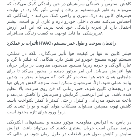
کاهش استرس و خستگی سرنشینان در حین رانندگی کمک می‌کند، که
می‌تواند به طور غیرمستقیم بر رفاه و ایمنی تأثیر بگذارد. در نهایت،
فیلترهای کابین به درک تمیزی و راحتی کمک می‌کنند - رانندگانی که
احساس می‌کنند فضای داخلی خودرو تازه و عاری از بو است، بیشتر
احتمال دارد از تجربه رانندگی خود لذت ببرند، که این امر ارزش
غیرپزشکی اما قابل توجهی به کیفیت زندگی می‌افزاید.
تأثیرات بر عملکرد HVAC، راندمان سوخت و طول عمر سیستم
فیلتر کابین نه تنها بر کیفیت هوا تأثیر می‌گذارد، بلکه در عملکرد
سیستم تهویه مطبوع خودرو نیز نقش دارد. هنگامی که فیلتر با گرد و
غبار، آلودگی و خرده ریزها مسدود می‌شود، مقاومت در برابر جریان
هوا افزایش می‌یابد. این امر موتور دمنده را مجبور می‌کند تا برای
جابجایی همان حجم هوا سخت‌تر کار کند، که می‌تواند منجر به چندین
پیامد عملی شود. اولاً، سرنشینان ممکن است متوجه کاهش جریان هوا
در دریچه‌های کابین شوند، حتی زمانی که فن روی سرعت بالا تنظیم
شده باشد. این امر اثربخشی گرمایش و سرمایش را کاهش می‌دهد و
باعث می‌شود مه‌زدایی و کنترل راحتی کندتر یا کمتر یکنواخت باشد.
کاهش تهویه همچنین می‌تواند مشکلات هوای کهنه و بو را تشدید کند
زیرا ورود هوای تازه محدود است.
در پاسخ به افزایش مقاومت، موتور دمنده و سیستم‌های الکتریکی
مرتبط ممکن است جریان بیشتری بکشند که می‌تواند باعث افزایش
سایش و کاهش طول عمر قطعات در طول زمان شود. در حالی که