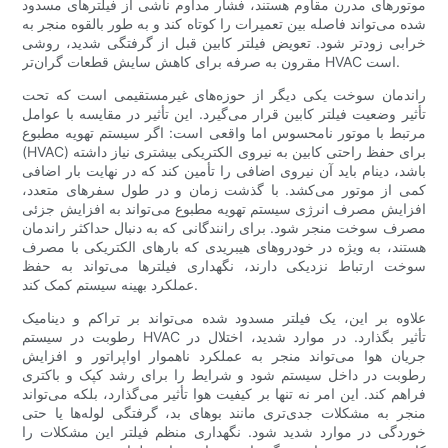
موتورهای مدرن مقاوم هستند، فشار مداوم ناشی از فیلترهای مسدود
شده می‌تواند فاصله بین تعمیرات را کوتاه کند و به طور بالقوه منجر به
خرابی زودتر شود. تعویض فیلتر کابین قبل از گرفتگی شدید، روشی
مقرون به صرفه برای کاهش سایش قطعات گران‌تر HVAC است.
راندمان سوخت یکی دیگر از حوزه‌های غیرمستقیمی است که تحت
تأثیر وضعیت فیلتر کابین قرار می‌گیرد. این تأثیر در مقایسه با عوامل
مرتبط با موتور نامحسوس اما واقعی است: اگر سیستم تهویه مطبوع
(HVAC) برای حفظ راحتی کابین به نیروی الکتریکی بیشتری نیاز داشته
باشد، دینام باید آن نیروی اضافی را تأمین کند که در نهایت بار اضافی
کمی از موتور می‌کشد. با گذشت زمان و در طول سفرهای متعدد،
افزایش مصرف انرژی سیستم تهویه مطبوع می‌تواند به افزایش جزئی
مصرف سوخت منجر شود. برای رانندگانی که به دنبال حداکثر راندمان
هستند، به ویژه در خودروهای هیبریدی که بارهای الکتریکی با مصرف
سوخت ارتباط نزدیکی دارند، نگهداری فیلترها می‌تواند به حفظ
عملکرد بهینه سیستم کمک کند.
علاوه بر این، یک فیلتر مسدود شده می‌تواند بر تراکم و دینامیک
رطوبت در سیستم HVAC تأثیر بگذارد. در موارد شدید، اختلال در
جریان هوا می‌تواند منجر به عملکرد ناهموار اواپراتور و افزایش
رطوبت در داخل سیستم شود و شرایط را برای رشد کپک و باکتری
فراهم کند. این امر نه تنها بر کیفیت هوا تأثیر می‌گذارد، بلکه می‌تواند
منجر به مشکلات جدی‌تری مانند بوهای بد، گرفتگی لوله‌ها یا حتی
خوردگی در موارد شدید شود. نگهداری منظم فیلتر این مشکلات را