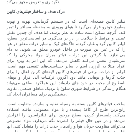
نگهداری و تعویض مجهز می‌کند.
درک هدف و ساختار فیلترهای کابین
فیلتر کابین قطعه‌ای است که در سیستم گرمایش، تهویه و تهویه
مطبوع خودرو قرار می‌گیرد تا هوای ورودی به محفظه مسافر را تمیز
کند. اگرچه ممکن است ساده به نظر برسد، اما هدف آن چندین نقش
عملی و مرتبط با سلامت را در بر می‌گیرد. در اساسی‌ترین سطح،
فیلتر کابین گرد و غبار، گرده، هاگ‌های کپک و سایر ذرات معلق در هوا
را که در غیر این صورت در داخل خودرو معلق می‌شوند، به دام
می‌اندازد. با گرفتن این ذرات، فیلتر میزان مواد محرکی را که
سرنشینان تنفس می‌کنند کاهش می‌دهد، که این امر به ویژه برای
افراد مبتلا به آلرژی، آسم یا سایر حساسیت‌های تنفسی مهم است.
فراتر از ذرات، برخی از فیلترهای کابین لایه‌های کربن فعال را برای
جذب گازها و بوهایی مانند دود اگزوز، ترکیبات آلی فرار و بوهای
نامطبوع از محیط در خود جای داده‌اند. این عملکرد اضافی می‌تواند
هنگام رانندگی در شرایط شهری شلوغ یا نزدیک مناطق صنعتی، تفاوت
چشمگیری برای مسافران ایجاد کند.
ساخت فیلترهای کابین بسته به وسیله نقلیه و سازنده متفاوت است.
رایج‌ترین طرح از کاغذ پلیسه‌دار یا مواد مصنوعی نبافته استفاده
می‌کند. پلیسه‌دار کردن، سطح موجود برای فیلتراسیون را افزایش
می‌دهد و در عین حال فیلتر را فشرده نگه می‌دارد. مواد مصنوعی
می‌توانند مقاومت جریان هوا و راندمان جذب ذرات را متعادل کنند. آنها
اغلب در شرایط مرطوب بهتر دوام می‌آورند و در برابر پارگی مقاومت