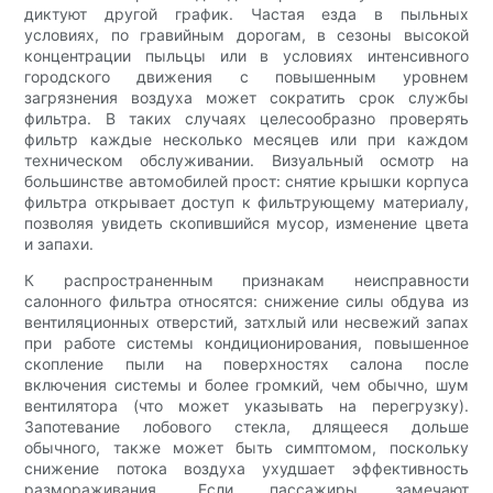
диктуют другой график. Частая езда в пыльных
условиях, по гравийным дорогам, в сезоны высокой
концентрации пыльцы или в условиях интенсивного
городского движения с повышенным уровнем
загрязнения воздуха может сократить срок службы
фильтра. В таких случаях целесообразно проверять
фильтр каждые несколько месяцев или при каждом
техническом обслуживании. Визуальный осмотр на
большинстве автомобилей прост: снятие крышки корпуса
фильтра открывает доступ к фильтрующему материалу,
позволяя увидеть скопившийся мусор, изменение цвета
и запахи.
К распространенным признакам неисправности
салонного фильтра относятся: снижение силы обдува из
вентиляционных отверстий, затхлый или несвежий запах
при работе системы кондиционирования, повышенное
скопление пыли на поверхностях салона после
включения системы и более громкий, чем обычно, шум
вентилятора (что может указывать на перегрузку).
Запотевание лобового стекла, длящееся дольше
обычного, также может быть симптомом, поскольку
снижение потока воздуха ухудшает эффективность
размораживания. Если пассажиры замечают