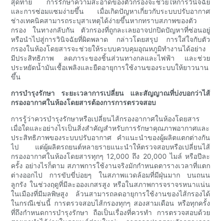
สุดท้าย การรักษาความสะอาดของตัวกรองจะช่วยให้การวินิจฉัย
และการซ่อมแซมง่ายขึ้น เมื่อเกิดปัญหาเกี่ยวกับระบบปรับอากาศ
ช่างเทคนิคสามารถระบุสาเหตุได้ง่ายขึ้นหากทราบสภาพของตัว
กรอง ในทางกลับกัน ตัวกรองที่ถูกละเลยอาจปกปิดปัญหาที่ซ่อนอยู่
หรือนำไปสู่การวินิจฉัยที่ผิดพลาด กล่าวโดยสรุป การใส่ใจกับตัว
กรองในห้องโดยสารจะช่วยให้ระบบควบคุมอุณหภูมิทำงานได้อย่าง
มีประสิทธิภาพ ลดภาระของชิ้นส่วนทางกลและไฟฟ้า และช่วย
ประหยัดน้ำมันเชื้อเพลิงและยืดอายุการใช้งานของระบบให้ยาวนาน
ขึ้น
การบำรุงรักษา ระยะเวลาการเปลี่ยน และสัญญาณที่บ่งบอกว่าไส้
กรองอากาศในห้องโดยสารต้องการการตรวจสอบ
การรู้ว่าควรบำรุงรักษาหรือเปลี่ยนไส้กรองอากาศในห้องโดยสาร
เมื่อใดและอย่างไรเป็นสิ่งสำคัญสำหรับการรักษาคุณภาพอากาศและ
ประสิทธิภาพของระบบปรับอากาศ คำแนะนำของผู้ผลิตแตกต่างกัน
ไป แต่ผู้ผลิตรถยนต์หลายรายแนะนำให้ตรวจสอบหรือเปลี่ยนไส้
กรองอากาศในห้องโดยสารทุกๆ 12,000 ถึง 20,000 ไมล์ หรือปีละ
ครั้ง อย่างไรก็ตาม สภาพการใช้งานจริงมักกำหนดตารางเวลาที่แตก
ต่างออกไป การขับขี่บ่อยๆ ในสภาพแวดล้อมที่มีฝุ่นมาก บนถนน
ลูกรัง ในช่วงฤดูที่มีละอองเกสรสูง หรือในสภาพการจราจรหนาแน่น
ในเมืองที่มีมลพิษสูง ล้วนสามารถลดอายุการใช้งานของไส้กรองได้
ในกรณีเช่นนี้ การตรวจสอบไส้กรองทุกๆ สองสามเดือน หรือทุกครั้ง
ที่ถึงกำหนดการบำรุงรักษา ถือเป็นเรื่องที่ควรทำ การตรวจสอบด้วย