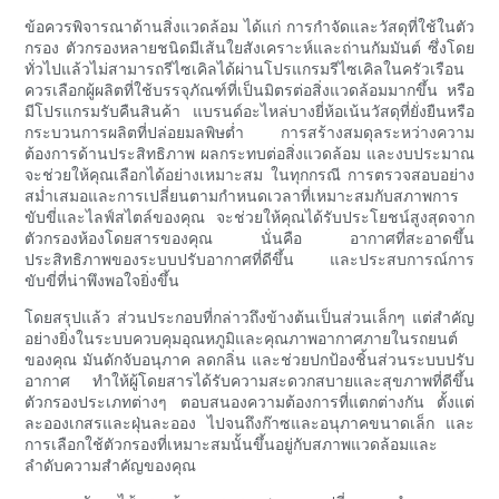
ข้อควรพิจารณาด้านสิ่งแวดล้อม ได้แก่ การกำจัดและวัสดุที่ใช้ในตัว
กรอง ตัวกรองหลายชนิดมีเส้นใยสังเคราะห์และถ่านกัมมันต์ ซึ่งโดย
ทั่วไปแล้วไม่สามารถรีไซเคิลได้ผ่านโปรแกรมรีไซเคิลในครัวเรือน
ควรเลือกผู้ผลิตที่ใช้บรรจุภัณฑ์ที่เป็นมิตรต่อสิ่งแวดล้อมมากขึ้น หรือ
มีโปรแกรมรับคืนสินค้า แบรนด์อะไหล่บางยี่ห้อเน้นวัสดุที่ยั่งยืนหรือ
กระบวนการผลิตที่ปล่อยมลพิษต่ำ การสร้างสมดุลระหว่างความ
ต้องการด้านประสิทธิภาพ ผลกระทบต่อสิ่งแวดล้อม และงบประมาณ
จะช่วยให้คุณเลือกได้อย่างเหมาะสม ในทุกกรณี การตรวจสอบอย่าง
สม่ำเสมอและการเปลี่ยนตามกำหนดเวลาที่เหมาะสมกับสภาพการ
ขับขี่และไลฟ์สไตล์ของคุณ จะช่วยให้คุณได้รับประโยชน์สูงสุดจาก
ตัวกรองห้องโดยสารของคุณ นั่นคือ อากาศที่สะอาดขึ้น
ประสิทธิภาพของระบบปรับอากาศที่ดีขึ้น และประสบการณ์การ
ขับขี่ที่น่าพึงพอใจยิ่งขึ้น
โดยสรุปแล้ว ส่วนประกอบที่กล่าวถึงข้างต้นเป็นส่วนเล็กๆ แต่สำคัญ
อย่างยิ่งในระบบควบคุมอุณหภูมิและคุณภาพอากาศภายในรถยนต์
ของคุณ มันดักจับอนุภาค ลดกลิ่น และช่วยปกป้องชิ้นส่วนระบบปรับ
อากาศ ทำให้ผู้โดยสารได้รับความสะดวกสบายและสุขภาพที่ดีขึ้น
ตัวกรองประเภทต่างๆ ตอบสนองความต้องการที่แตกต่างกัน ตั้งแต่
ละอองเกสรและฝุ่นละออง ไปจนถึงก๊าซและอนุภาคขนาดเล็ก และ
การเลือกใช้ตัวกรองที่เหมาะสมนั้นขึ้นอยู่กับสภาพแวดล้อมและ
ลำดับความสำคัญของคุณ