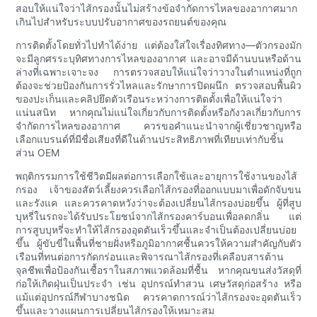
สอบให้แน่ใจว่าไส้กรองนั้นไม่สร้างข้อจำกัดการไหลของอากาศมาก
เกินไปสำหรับระบบปรับอากาศของรถยนต์ของคุณ
การติดตั้งโดยทั่วไปทำได้ง่าย แต่ต้องใส่ใจเรื่องทิศทาง—ตัวกรองมัก
จะมีลูกศรระบุทิศทางการไหลของอากาศ และอาจมีด้านบนหรือด้าน
ล่างที่เฉพาะเจาะจง การตรวจสอบให้แน่ใจว่าวางในตำแหน่งที่ถูก
ต้องจะช่วยป้องกันการรั่วไหลและรักษาการปิดผนึก ตรวจสอบพื้นผิว
ของปะเก็นและคลิปยึดตัวเรือนระหว่างการติดตั้งเพื่อให้แน่ใจว่า
แน่นสนิท หากคุณไม่แน่ใจเกี่ยวกับการติดตั้งหรือกังวลเกี่ยวกับการ
จำกัดการไหลของอากาศ ควรขอคำแนะนำจากผู้เชี่ยวชาญหรือ
เลือกแบรนด์ที่มีชื่อเสียงที่ดีในด้านประสิทธิภาพที่เทียบเท่ากับชิ้น
ส่วน OEM
พฤติกรรมการใช้ชีวิตมีผลต่อการเลือกใช้และอายุการใช้งานของไส้
กรอง เจ้าของสัตว์เลี้ยงควรเลือกไส้กรองที่ออกแบบมาเพื่อดักจับขน
และรังแค และควรคาดหวังว่าจะต้องเปลี่ยนไส้กรองบ่อยขึ้น ผู้ที่สูบ
บุหรี่ในรถจะได้รับประโยชน์จากไส้กรองคาร์บอนเพื่อลดกลิ่น แต่
การสูบบุหรี่จะทำให้ไส้กรองอุดตันเร็วขึ้นและจำเป็นต้องเปลี่ยนบ่อย
ขึ้น ผู้ขับขี่ในพื้นที่ชายฝั่งหรือภูมิอากาศชื้นควรให้ความสำคัญกับตัว
เรือนที่ทนต่อการกัดกร่อนและพิจารณาไส้กรองที่เคลือบสารต้าน
จุลชีพเพื่อป้องกันเชื้อราในสภาพแวดล้อมที่ชื้น หากคุณขนส่งวัสดุที่
ก่อให้เกิดฝุ่นเป็นประจำ เช่น อุปกรณ์ทำสวน เศษวัสดุก่อสร้าง หรือ
แม้แต่อุปกรณ์กีฬาบางชนิด ควรคาดการณ์ว่าไส้กรองจะอุดตันเร็ว
ขึ้นและวางแผนการเปลี่ยนไส้กรองให้เหมาะสม