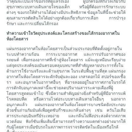
ว่าคุณจะเป็นเจ้าของรถที่ดูแลรถเอง ผู้ปกครองที่กังวลเกี่ยวกับ
สุขภาพระบบทางเดินหายใจของเด็ก หรือผู้ที่ต้องการรักษาระบบ
ต่างๆ ของรถให้ทำงานได้อย่างมีประสิทธิภาพ ข้อมูลในที่นี้จะช่วยให้
คุณสามารถตัดสินใจได้อย่างถูกต้องเกี่ยวกับการเลือก การบำรุง
รักษา และการเปลี่ยนไส้กรอง
ทำความเข้าใจวัตถุประสงค์และโครงสร้างของไส้กรองอากาศใน
ห้องโดยสาร
แผ่นกรองอากาศในห้องโดยสารเป็นส่วนประกอบที่ติดตั้งอยู่ภายใน
ระบบทำความร้อน การระบายอากาศ และการปรับอากาศของ
รถยนต์ เพื่อกรองอากาศที่เข้าสู่ห้องโดยสาร แม้จะดูเหมือนเรียบง่าย
แต่จุดประสงค์ของมันครอบคลุมบทบาทที่สำคัญหลายประการทั้งใน
ด้านการใช้งานจริงและด้านสุขภาพ ในระดับพื้นฐานที่สุด แผ่นกรอง
อากาศในห้องโดยสารจะดักจับฝุ่นละออง เกสรดอกไม้ สปอร์ของเชื้อ
รา และอนุภาคในอากาศอื่นๆ ที่อาจลอยอยู่ในอากาศภายในรถได้
การดักจับอนุภาคเหล่านี้จะช่วยลดปริมาณสารระคายเคืองที่ผู้
โดยสารสูดดมเข้าไป ซึ่งมีความสำคัญอย่างยิ่งสำหรับผู้ที่มีอาการแพ้
โรคหอบหืด หรือความไวต่อระบบทางเดินหายใจอื่นๆ นอกจาก
อนุภาคแล้ว แผ่นกรองอากาศในห้องโดยสารบางชนิดยังประกอบ
ด้วยชั้นถ่านกัมมันต์เพื่อดูดซับก๊าซและกลิ่นต่างๆ เช่น ควันไอเสีย
สารประกอบอินทรีย์ระเหยง่าย และกลิ่นไม่พึงประสงค์จากสภาพ
แวดล้อม ฟังก์ชันเพิ่มเติมนี้สามารถสร้างความแตกต่างอย่างมากให้
กับผู้โดยสารเมื่อขับรถในสภาพการจราจรติดขัดในเมืองหรือใกล้