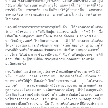
หอบหืด ซึ่งอาจมีความสำคัญอย่างยิ่งสำหรับครอบครัวที่มีเด็กหรือผู้ที่
มีปัญหาเกี่ยวกับระบบทางเดินหายใจ แม้แต่ผู้ที่ไม่มีอาการแพ้ที่ได้รับ
การวินิจฉัย อากาศที่สะอาดขึ้นก็ช่วยให้รู้สึกสบายขึ้น ลดอาการ
ระคายเคืองตาและคอแห้งระหว่างการเดินทางไกลหรือการเดินทาง
ไปทำงาน
นอกเหนือจากการบรรเทาอาการภูมิแพ้แล้ว ไส้กรองอากาศในห้อง
โดยสารยังช่วยลดการสัมผัสกับฝุ่นละอองขนาดเล็ก (PM2.5) ซึ่ง
เชื่อมโยงกับปัญหาระบบหัวใจและหลอดเลือดและระบบทางเดิน
หายใจเมื่อสูดดมเข้าไปเป็นเวลานาน แม้ว่าไส้กรองอากาศในห้อง
โดยสารจะไม่สามารถกำจัดอนุภาคขนาดเล็กได้อย่างสมบูรณ์ แต่ไส้
กรองที่มีประสิทธิภาพสูงจะช่วยลดความเข้มข้นของอนุภาคเหล่านี้
ภายในรถได้อย่างมาก ซึ่งอาจมีความสำคัญสำหรับกลุ่มประชากรที่มี
ความเสี่ยงและผู้ขับขี่ที่ต้องเผชิญกับสภาพแวดล้อมที่มีควันหรือ
มลพิษบ่อยครั้ง
ถ่านกัมมันต์และตัวกรองดูดซับก๊าซช่วยแก้ปัญหาด้านสุขภาพอีกมิติ
หนึ่ง นั่นคือ การสัมผัสสารเคมี สภาพแวดล้อมในเมืองและบน
ทางหลวงทำให้ผู้ขับขี่สัมผัสกับไอเสียจากยานยนต์ ไนโตรเจน
ออกไซด์ สารประกอบอินทรีย์ระเหยง่ายจากภายในรถยนต์และ
อุตสาหกรรมโดยรอบ และมลพิษทางอากาศอื่นๆ แม้ว่าโมเลกุลเหล่า
นี้จะมีอยู่ในความเข้มข้นค่อนข้างต่ำ แต่การสัมผัสเป็นเวลานานอาจ
ทำให้เกิดอาการปวดหัว เวียนศีรษะ หรือผลกระทบต่อสุขภาพใน
ระยะยาวที่ละเอียดอ่อนกว่านั้น ตัวกรองห้องโดยสารที่มีส่วนประกอบ