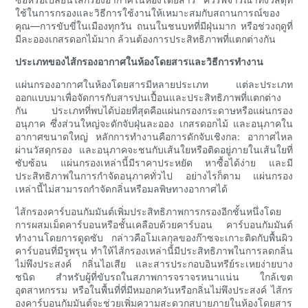
ใช้ในการกรองและวิธีการใช้งานให้เหมาะสมกับสถานการณ์ของ
คุณ—การขับขี่ในเมืองทุกวัน ถนนในชนบทที่มีฝุ่นมาก หรือช่วงฤดูที่
มีละอองเกสรดอกไม้มาก ล้วนต้องการประสิทธิภาพที่แตกต่างกัน
ประเภทของไส้กรองอากาศในห้องโดยสารและวิธีการทำงาน
แผ่นกรองอากาศในห้องโดยสารมีหลายประเภท แต่ละประเภท
ออกแบบมาเพื่อจัดการกับสารปนเปื้อนและประสิทธิภาพที่แตกต่าง
กัน ประเภทที่พบได้บ่อยที่สุดคือแผ่นกรองกระดาษหรือแผ่นกรอง
อนุภาค ซึ่งส่วนใหญ่จะดักจับฝุ่นละออง เกสรดอกไม้ และอนุภาคใน
อากาศขนาดใหญ่ หลักการทำงานคือการดักจับเชิงกล: อากาศไหล
ผ่านวัสดุกรอง และอนุภาคจะชนกับเส้นใยหรือติดอยู่ภายในเส้นใยที่
ซับซ้อน แผ่นกรองเหล่านี้มีราคาประหยัด หาซื้อได้ง่าย และมี
ประสิทธิภาพในการกำจัดอนุภาคทั่วไป อย่างไรก็ตาม แผ่นกรอง
เหล่านี้ไม่สามารถกำจัดกลิ่นหรือมลพิษทางอากาศได้
ไส้กรองคาร์บอนกัมมันต์เพิ่มประสิทธิภาพการกรองอีกชั้นหนึ่งโดย
การผสมเม็ดคาร์บอนหรือชั้นเคลือบด้วยคาร์บอน คาร์บอนกัมมันต์
ทำงานโดยการดูดซับ กล่าวคือโมเลกุลของก๊าซจะเกาะติดกับพื้นผิว
คาร์บอนที่มีรูพรุน ทำให้ไส้กรองเหล่านี้มีประสิทธิภาพในการลดกลิ่น
ไม่พึงประสงค์ กลิ่นไอเสีย และสารประกอบอินทรีย์ระเหยง่ายบาง
ชนิด สำหรับผู้ที่ขับรถในสภาพการจราจรหนาแน่น ใกล้เขต
อุตสาหกรรม หรือในพื้นที่ที่มีหมอกควันหรือกลิ่นไม่พึงประสงค์ ไส้กร
องคาร์บอนกัมมันต์จะช่วยเพิ่มความสะดวกสบายภายในห้องโดยสาร