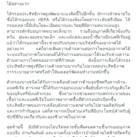
ได้อย่างมาก
ไส้กรองประสิทธิภาพสูงพัฒนาแนวคิดนี้ไปอีกขั้น มักวางจำหน่ายใน
ชื่อไส้กรองแบบ HEPA หรือไส้กรองห้องโดยสารระดับพรีเมียม ไส้
กรองเหล่านี้มีเส้นใยละเอียดมากและวัสดุที่มีความหนาแน่นสูง
สามารถดักจับอนุภาคขนาดเล็กมาก รวมถึงอนุภาคที่เกี่ยวข้องกับ
ควัน ฝุ่นละอองขนาดเล็ก และแม้แต่ละอองน้ำที่อาจมีแบคทีเรียอยู่
แม้ว่าไส้กรองเหล่านี้จะช่วยปรับปรุงความบริสุทธิ์ของอากาศได้
อย่างมาก แต่ก็อาจเพิ่มความต้านทานต่อการไหลของอากาศได้
ระบบปรับอากาศในรถยนต์ได้รับการออกแบบมาให้รองรับช่วงความ
ต้านทานการไหลของอากาศที่กำหนด ดังนั้นการเลือกไส้กรอง
ประสิทธิภาพสูงที่มีความต้านทานมากเกินไปอาจลดประสิทธิภาพ
การระบายอากาศหรือทำให้มอเตอร์พัดลมทำงานหนักขึ้น
ตัวกรองบางชนิดได้รับการเคลือบด้วยสารต้านจุลชีพหรือสารต้าน
แบคทีเรีย สารเหล่านี้ได้รับการออกแบบมาเพื่อยับยั้งการเจริญเติบโต
ของจุลินทรีย์บนตัวกรอง ซึ่งสามารถช่วยลดการแพร่กระจายของ
เชื้อราและแบคทีเรียในสภาพอากาศชื้นที่ตัวกรองมักเปียกชื้น
ประสิทธิภาพของการเคลือบดังกล่าวแตกต่างกันไปตามผลิตภัณฑ์
และการกำกับดูแล แต่ก็สามารถเป็นส่วนเสริมที่มีประโยชน์สำหรับผู้
ขับขี่ที่กังวลเกี่ยวกับละอองชีวภาพในอากาศ
สุดท้ายนี้ ยังมีตัวกรองไฮบริดหลายชั้นที่ผสมผสานชั้นกรองอนุภาค
แบบจีบ ถ่านกัมมันต์ และบางครั้งอาจมีการบำบัดด้วยไฟฟ้าสถิตหรือ