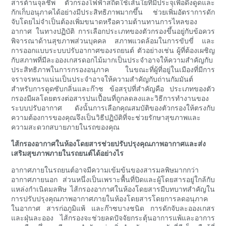
สารต้านจุลชีพ ตัวกรองไฟฟ้าสถิตใช้เส้นใยที่มีประจุเพื่อดึงดูดและ
กักเก็บอนุภาคได้อย่างมีประสิทธิภาพมากขึ้น ช่วยเพิ่มอัตราการดัก
จับโดยไม่จำเป็นต้องเพิ่มขนาดหรือความต้านทานการไหลของ
อากาศ ในทางปฏิบัติ การเลือกประเภทของตัวกรองขึ้นอยู่กับข้อควร
พิจารณาด้านสุขภาพส่วนบุคคล สภาพแวดล้อมในการขับขี่ และ
การออกแบบระบบปรับอากาศของรถยนต์ ตัวอย่างเช่น ผู้ที่ต้องเผชิญ
กับสภาพที่มีละอองเกสรดอกไม้มากเป็นประจำอาจให้ความสำคัญกับ
ประสิทธิภาพในการกรองอนุภาค ในขณะที่ผู้ที่อยู่ในเมืองที่มีการ
จราจรหนาแน่นเป็นประจำอาจให้ความสำคัญกับถ่านกัมมันต์
สำหรับการดูดซับกลิ่นและก๊าซ ข้อสรุปที่สำคัญคือ ประเภทของตัว
กรองมีผลโดยตรงต่อสารปนเปื้อนที่ถูกลดลงและวิธีการทำงานของ
ระบบปรับอากาศ ดังนั้นการเลือกคุณสมบัติของตัวกรองให้ตรงกับ
ความต้องการของคุณจึงเป็นวิธีปฏิบัติที่จะช่วยรักษาสุขภาพและ
ความสะดวกสบายภายในรถของคุณ
ไส้กรองอากาศในห้องโดยสารช่วยปรับปรุงคุณภาพอากาศและส่ง
เสริมสุขภาพภายในรถยนต์ได้อย่างไร
อากาศภายในรถยนต์อาจมีความเข้มข้นของสารมลพิษมากกว่า
อากาศภายนอก ส่วนหนึ่งเป็นเพราะพื้นที่ปิดและผู้โดยสารอยู่ใกล้กับ
แหล่งกำเนิดมลพิษ ไส้กรองอากาศในห้องโดยสารมีบทบาทสำคัญใน
การปรับปรุงคุณภาพอากาศภายในห้องโดยสารโดยการลดอนุภาค
ในอากาศ สารก่อภูมิแพ้ และก๊าซบางชนิด การดักจับละอองเกสร
และฝุ่นละออง ไส้กรองจะช่วยลดปัจจัยกระตุ้นอาการแพ้และอาการ