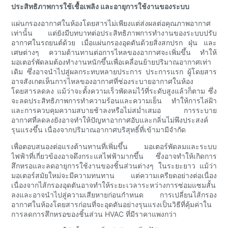
ประสิทธิภาพการใช้เชื้อเพลิง และอายุการใช้งานของระบบ
แผ่นกรองอากาศในห้องโดยสารไม่เพียงแต่ส่งผลต่อคุณภาพอากาศ
เท่านั้น แต่ยังมีบทบาทต่อประสิทธิภาพการทำงานของระบบปรับ
อากาศในรถยนต์ด้วย เมื่อแผ่นกรองอุดตันด้วยสิ่งสกปรก ฝุ่น และ
เศษต่างๆ ความต้านทานต่อการไหลของอากาศจะเพิ่มขึ้น ทำให้
มอเตอร์พัดลมต้องทำงานหนักขึ้นเพื่อเคลื่อนย้ายปริมาณอากาศเท่า
เดิม ซึ่งอาจนำไปสู่ผลกระทบหลายประการ ประการแรก ผู้โดยสาร
อาจสังเกตเห็นการไหลของอากาศที่ช่องระบายอากาศในห้อง
โดยสารลดลง แม้ว่าจะตั้งความเร็วพัดลมไว้ที่ระดับสูงแล้วก็ตาม ซึ่ง
จะลดประสิทธิภาพการทำความร้อนและความเย็น ทำให้การไล่ฝ้า
และการควบคุมความสบายช้าลงหรือไม่สม่ำเสมอ การระบาย
อากาศที่ลดลงยังอาจทำให้ปัญหาอากาศอับและกลิ่นไม่พึงประสงค์
รุนแรงขึ้น เนื่องจากปริมาณอากาศบริสุทธิ์ที่เข้ามามีจำกัด
เพื่อตอบสนองต่อแรงต้านทานที่เพิ่มขึ้น มอเตอร์พัดลมและระบบ
ไฟฟ้าที่เกี่ยวข้องอาจดึงกระแสไฟฟ้ามากขึ้น ซึ่งอาจทำให้เกิดการ
สึกหรอและลดอายุการใช้งานของชิ้นส่วนต่างๆ ในระยะยาว แม้ว่า
มอเตอร์สมัยใหม่จะมีความทนทาน แต่ความเครียดอย่างต่อเนื่อง
เนื่องจากไส้กรองอุดตันอาจทำให้ระยะเวลาระหว่างการซ่อมแซมสั้น
ลงและอาจนำไปสู่ความเสียหายก่อนกำหนด การเปลี่ยนไส้กรอง
อากาศในห้องโดยสารก่อนที่จะอุดตันอย่างรุนแรงเป็นวิธีที่คุ้มค่าใน
การลดการสึกหรอของชิ้นส่วน HVAC ที่มีราคาแพงกว่า