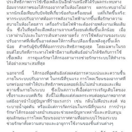
ประสิทธิภาพการใช้เชื้อเพลิงเป็นอีกด้านหนึ่งที่ได้รับผลกระทบทาง
อ้อมจากสภาพของไส้กรองอากาศในห้องโดยสาร ผลกระทบอาจไม่
มากนักเมื่อเทียบกับปัจจัยที่เกี่ยวข้องกับเครื่องยนต์ แต่ก็เกิดขึ้นจริง:
หากระบบปรับอากาศต้องการพลังงานไฟฟ้ามากขึ้นเพื่อรักษาความ
สบายในห้องโดยสาร เครื่องกำเนิดไฟฟ้าจะต้องจ่ายพลังงานเพิ่มเติม
นั้น ซึ่งในที่สุดก็จะดึงพลังงานจากเครื่องยนต์เพิ่มขึ้นเล็กน้อย เมื่อ
เวลาผ่านไปและในการเดินทางหลายครั้ง การใช้พลังงานของระบบ
ปรับอากาศที่เพิ่มขึ้นอาจส่งผลให้การสิ้นเปลืองเชื้อเพลิงสูงขึ้นเล็ก
น้อย สำหรับผู้ขับขี่ที่ต้องการประสิทธิภาพสูงสุด โดยเฉพาะในรถ
ยนต์ไฮบริดที่ภาระทางไฟฟ้ามีความสัมพันธ์อย่างใกล้ชิดกับการใช้
เชื้อเพลิง การดูแลรักษาไส้กรองสามารถช่วยรักษาระบบให้ทำงาน
ได้อย่างเหมาะสมที่สุด
นอกจากนี้ ไส้กรองที่อุดตันยังส่งผลต่อการควบแน่นและความชื้น
ภายในระบบปรับอากาศ ในกรณีที่รุนแรง การไหลเวียนของอากาศที่
บกพร่องอาจทำให้ประสิทธิภาพของคอยล์เย็นไม่สม่ำเสมอและเพิ่ม
ความชื้นภายในระบบ ซึ่งเป็นสภาวะที่เอื้อต่อการเจริญเติบโตของ
เชื้อราและแบคทีเรีย สิ่งนี้ไม่เพียงแต่ส่งผลกระทบต่อคุณภาพอากาศ
แต่ยังอาจนำไปสู่ปัญหาที่ร้ายแรงกว่า เช่น กลิ่นไม่พึงประสงค์ ท่อ
ระบายน้ำอุดตัน หรือแม้แต่การกัดกร่อนในกรณีที่รุนแรง การบำรุง
รักษาไส้กรองอย่างสม่ำเสมอจะช่วยลดปัญหาเหล่านี้และสนับสนุน
คุณลักษณะการไหลเวียนของอากาศตามที่ออกแบบไว้ของระบบ
ช่วยรักษาทั้งความสบายและอายุการใช้งานของชิ้นส่วนต่างๆ