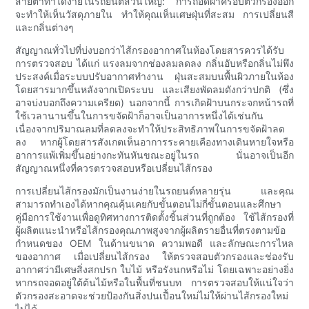
สายตาทำได้ง่ายในรถยนต์ส่วนใหญ่: การถอดฝาครอบตัวกรองออก
จะทำให้เห็นวัสดุภายใน ทำให้คุณเห็นเศษฝุ่นที่สะสม การเปลี่ยนสี
และกลิ่นต่างๆ
สัญญาณทั่วไปที่บ่งบอกว่าไส้กรองอากาศในห้องโดยสารควรได้รับ
การตรวจสอบ ได้แก่ แรงลมจากช่องลมลดลง กลิ่นอับหรือกลิ่นไม่พึง
ประสงค์เมื่อระบบปรับอากาศทำงาน ฝุ่นสะสมบนพื้นผิวภายในห้อง
โดยสารมากขึ้นหลังจากเปิดระบบ และเสียงพัดลมดังกว่าปกติ (ซึ่ง
อาจบ่งบอกถึงความเครียด) นอกจากนี้ การเกิดฝ้าบนกระจกหน้ารถที่
ใช้เวลานานขึ้นในการขจัดฝ้าก็อาจเป็นอาการหนึ่งได้เช่นกัน
เนื่องจากปริมาณลมที่ลดลงจะทำให้ประสิทธิภาพในการขจัดฝ้าลด
ลง หากผู้โดยสารสังเกตเห็นอาการระคายเคืองทางเดินหายใจหรือ
อาการแพ้เพิ่มขึ้นอย่างกะทันหันขณะอยู่ในรถ นั่นอาจเป็นอีก
สัญญาณหนึ่งที่ควรตรวจสอบหรือเปลี่ยนไส้กรอง
การเปลี่ยนไส้กรองมักเป็นงานง่ายในรถยนต์หลายรุ่น และคุณ
สามารถทำเองได้หากคุณคุ้นเคยกับขั้นตอนไม่กี่ขั้นตอนและศึกษา
คู่มือการใช้งานเพื่อดูทิศทางการติดตั้งชิ้นส่วนที่ถูกต้อง ใช้ไส้กรองที่
ผู้ผลิตแนะนำหรือไส้กรองคุณภาพสูงจากผู้ผลิตรายอื่นที่ตรงตามข้อ
กำหนดของ OEM ในด้านขนาด ความพอดี และลักษณะการไหล
ของอากาศ เมื่อเปลี่ยนไส้กรอง ให้ตรวจสอบตัวกรองและช่องรับ
อากาศว่ามีเศษสิ่งสกปรก ใบไม้ หรือรังนกหรือไม่ โดยเฉพาะอย่างยิ่ง
หากรถจอดอยู่ใต้ต้นไม้หรือในพื้นที่ชนบท การตรวจสอบให้แน่ใจว่า
ตัวกรองสะอาดจะช่วยป้องกันสิ่งปนเปื้อนใหม่ไม่ให้ผ่านไส้กรองใหม่
ไปได้