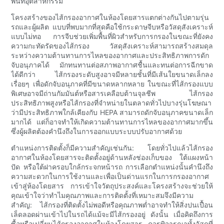
พื้นที่อุตสาหกรรม
โครงสร้างของไส้กรองอากาศในห้องโดยสารแตกต่างกันไปตามรุ่น
รถและผู้ผลิต แบบที่พบมากที่สุดคือใช้กระดาษจีบหรือวัสดุสังเคราะห์
แบบไม่ทอ การจีบช่วยเพิ่มพื้นที่ผิวสำหรับการกรองในขณะที่ยังคง
ความกะทัดรัดของไส้กรอง วัสดุสังเคราะห์สามารถสร้างสมดุล
ระหว่างความต้านทานการไหลของอากาศและประสิทธิภาพการดัก
จับอนุภาคได้ มักทนทานต่อสภาพอากาศชื้นและทนต่อการฉีกขาด
ได้ดีกว่า ไส้กรองระดับสูงอาจมีหลายชั้นที่มีเส้นใยขนาดเล็กลง
เรื่อยๆ เพื่อดักจับอนุภาคที่มีขนาดหลากหลาย ในขณะที่ไส้กรองแบบ
พิเศษอาจมีถ่านกัมมันต์หรือสารเคลือบต้านจุลชีพ ไส้กรอง
ประสิทธิภาพสูงหรือไส้กรองที่จำหน่ายในตลาดทั่วไปบางรุ่นโฆษณา
ว่ามีประสิทธิภาพใกล้เคียงกับ HEPA สามารถดักจับอนุภาคขนาดเล็ก
มากได้ แต่ก็อาจทำให้เกิดความต้านทานการไหลของอากาศมากขึ้น
ซึ่งผู้ผลิตต้องคำนึงถึงในการออกแบบระบบปรับอากาศด้วย
ตำแหน่งการติดตั้งก็มีความสำคัญเช่นกัน: โดยทั่วไปแล้วไส้กรอง
อากาศในห้องโดยสารจะติดตั้งอยู่ด้านหลังช่องเก็บของ ใต้แผงหน้า
ปัด หรือใต้ฝาครอบใกล้กระจกหน้ารถ การเลือกตำแหน่งนั้นคำนึงถึง
ความสะดวกในการใช้งานและเพื่อเป็นด่านแรกในการกรองอากาศ
เข้าสู่ห้องโดยสาร การเข้าใจวัตถุประสงค์และโครงสร้างจะช่วยให้
คุณเข้าใจว่าทำไมคุณภาพและการติดตั้งที่เหมาะสมจึงมีความ
สำคัญ: ไส้กรองที่ติดตั้งไม่พอดีหรือคุณภาพต่ำอาจทำให้สิ่งปนเปื้อน
เล็ดลอดผ่านเข้าไปในรถได้แม้จะมีไส้กรองอยู่ ดังนั้น เมื่อคิดถึงการ
ซื้อหรือเปลี่ยนไส้กรองอากาศในห้องโดยสาร ควรพิจารณาทั้งวัสดุที่