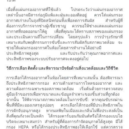
เมื่อทิ้งแผ่นกรองอากาศที่ใช้แล้ว โปรดระวังว่าแผ่นกรองอากาศ
เหล่านั้นอาจมีสารก่อภูมิแพ้และฝุ่นละอองติดอยู่ ควรใส่แผ่นกรอง
อากาศเก่าลงในถุงที่ปิดสนิทก่อนทิ้งเพื่อลดการสัมผัส สำหรับผู้ที่
ต้องการบริการจากช่างผู้เชี่ยวชาญ ควรขอให้ช่างแสดงแผ่นกรอง
อากาศที่ถอดออกมาให้ดู เพื่อที่คุณจะได้ทราบสภาพของแผ่นกรอง
และประเมินความถี่ในการเปลี่ยน โดยสรุปแล้ว การบำรุงรักษาที่
เหมาะสมกับพฤติกรรมการขับขี่และการสัมผัสกับสภาพแวดล้อม จะ
ช่วยให้แผ่นกรองอากาศในห้องโดยสารทำงานได้อย่างมี
ประสิทธิภาพสูงสุด และรับประกันว่าคุณภาพอากาศและ
ประสิทธิภาพของระบบปรับอากาศจะคงอยู่ต่อไป
วิธีการเลือก ติดตั้ง และพิจารณาปัจจัยด้านสิ่งแวดล้อมและวิถีชีวิต
การเลือกไส้กรองอากาศในห้องโดยสารที่เหมาะสมนั้น ต้องพิจารณา
ถึงประสิทธิภาพการกรอง ความต้านทานการไหลของอากาศ และ
ความต้องการเฉพาะของสภาพแวดล้อม เริ่มต้นด้วยการตรวจสอบ
คู่มือเจ้าของรถเพื่อหาขนาดและข้อมูลจำเพาะของชิ้นส่วนที่ถูกต้อง
จากนั้น ให้พิจารณาสภาพแวดล้อมในการขับขี่: หากคุณขับรถผ่าน
พื้นที่ที่มีละอองเกสรสูงบ่อยๆ ควรเลือกไส้กรองที่มีประสิทธิภาพใน
การดักจับอนุภาคสูง หากมลพิษในเมืองและกลิ่นไม่พึงประสงค์เป็น
สิ่งที่คุณกังวลเป็นหลัก ไส้กรองคาร์บอนกัมมันต์หรือไส้กรองแบบไฮ
บริดจะเหมาะสมกว่า สำหรับผู้ที่ต้องการกำจัดอนุภาคได้สูงสุด มีไส้
กรอง HEPA หรือไส้กรองประสิทธิภาพสูงให้เลือกใช้ แต่ควรตรวจ