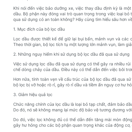
Khi nói đến việc bảo dưỡng xe, việc thay dầu định kỳ là một
dầu. Bộ phận này đóng vai trò quan trọng trong việc loại bỏ
qua sử dụng có an toàn không? Hãy cùng tìm hiểu sâu hơn về 
1. Mục đích của bộ lọc dầu
Lọc dầu được thiết kế để giữ lại bụi bẩn, mảnh vụn và các
Theo thời gian, bộ lọc tích tụ một lượng lớn mảnh vụn, làm gi
2. Những nguy hiểm khi sử dụng bộ lọc dầu đã qua sử dụng
Việc sử dụng lọc dầu đã qua sử dụng có thể gây ra nhiều rủi 
chế dòng chảy của dầu. Điều này có thể dẫn đến việc bôi trơ
Hơn nữa, tính toàn vẹn về cấu trúc của bộ lọc dầu đã qua sử
bộ lọc bị vỡ hoặc rò rỉ, gây rò rỉ dầu và tiềm ẩn nguy cơ hư h
3. Giảm hiệu quả lọc
Chức năng chính của lọc dầu là loại bỏ tạp chất, đảm bảo dầ
Do đó, nó sẽ không mang lại mức độ bảo vệ tương đương với 
Do đó, việc lọc không đủ có thể dẫn đến tăng mài mòn động 
gây hư hỏng cho các bộ phận quan trọng khác của động cơ, c