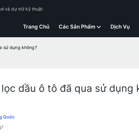
i và dự trữ kỹ thuật.
Trang Chủ
Các Sản Phẩm
Dịch Vụ
ua sử dụng không?
 lọc dầu ô tô đã qua sử dụng
ung Quốc
g?