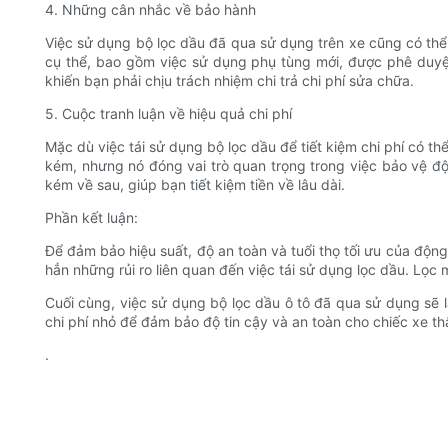
4. Những cân nhắc về bảo hành
Việc sử dụng bộ lọc dầu đã qua sử dụng trên xe cũng có th
cụ thể, bao gồm việc sử dụng phụ tùng mới, được phê duyệt
khiến bạn phải chịu trách nhiệm chi trả chi phí sửa chữa.
5. Cuộc tranh luận về hiệu quả chi phí
Mặc dù việc tái sử dụng bộ lọc dầu để tiết kiệm chi phí có t
kém, nhưng nó đóng vai trò quan trọng trong việc bảo vệ đ
kém về sau, giúp bạn tiết kiệm tiền về lâu dài.
Phần kết luận:
Để đảm bảo hiệu suất, độ an toàn và tuổi thọ tối ưu của động
hẳn những rủi ro liên quan đến việc tái sử dụng lọc dầu. Lọc
Cuối cùng, việc sử dụng bộ lọc dầu ô tô đã qua sử dụng sẽ l
chi phí nhỏ để đảm bảo độ tin cậy và an toàn cho chiếc xe t
.