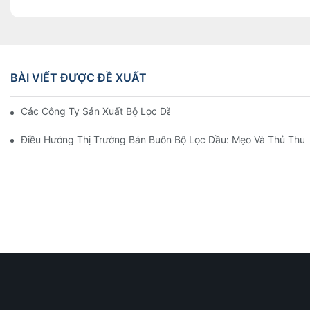
BÀI VIẾT ĐƯỢC ĐỀ XUẤT
Các Công Ty Sản Xuất Bộ Lọc Dầu Hàng Đầu: Tổng Quan Toàn 
Điều Hướng Thị Trường Bán Buôn Bộ Lọc Dầu: Mẹo Và Thủ Thuậ