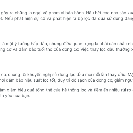
ể gây ra những lo ngại về phạm vi bảo hành. Hầu hết các nhà sản x
. Nếu phát hiện sự cố và phát hiện ra bộ lọc đã qua sử dụng đan
hể là một ý tưởng hấp dẫn, nhưng điều quan trọng là phải cân nhắc n
ộng cơ và đảm bảo tuổi thọ của động cơ. Việc thay lọc dầu thường
 cơ, chúng tôi khuyến nghị sử dụng lọc dầu mới mỗi lần thay dầu. Mặc
 mới đảm bảo hiệu suất lọc tốt, duy trì độ sạch của động cơ, giảm 
àm giảm hiệu quả tổng thể của hệ thống lọc và tiềm ẩn nhiều rủi r
hân yêu của bạn.