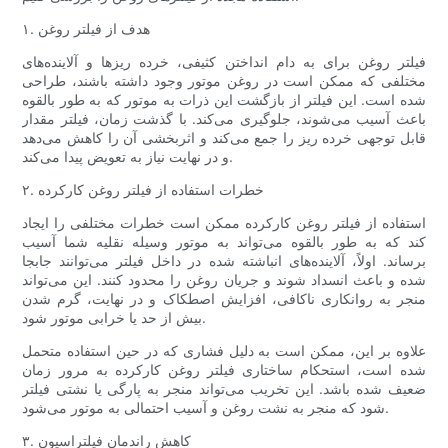
۱. هدف از فیلتر روغن
فیلتر روغن برای به دام انداختن کثیفی، خرده ریزها و آلاینده‌های
مختلفی که ممکن است در روغن موتور وجود داشته باشند، طراحی
شده است. این فیلتر از بازگشت این ذرات به موتور که به طور بالقوه
باعث آسیب می‌شوند، جلوگیری می‌کند. با گذشت زمان، فیلتر مقدار
قابل توجهی خرده ریز را جمع می‌کند و اثربخشی آن را کاهش می‌دهد
و در نهایت نیاز به تعویض پیدا می‌کند.
۲. خطرات استفاده از فیلتر روغن کارکرده
استفاده از فیلتر روغن کارکرده ممکن است خطرات مختلفی را ایجاد
کند که به طور بالقوه می‌تواند به موتور وسیله نقلیه شما آسیب
برساند. اولاً، آلاینده‌های انباشته شده در داخل فیلتر می‌توانند جابجا
شده و باعث انسداد شوند و جریان روغن را محدود کنند. این می‌تواند
منجر به روانکاری ناکافی، افزایش اصطکاک و در نهایت، گرم شدن
بیش از حد یا خرابی موتور شود.
علاوه بر این، ممکن است به دلیل فشاری که در حین استفاده متحمل
شده است، استحکام ساختاری فیلتر روغن کارکرده به مرور زمان
ضعیف شده باشد. این تخریب می‌تواند منجر به پارگی یا نشتی فیلتر
شود که منجر به نشت روغن و آسیب احتمالی به موتور می‌شود.
۳. کاهش راندمان فیلتراسیون