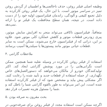
وظیفه اصلی فیلتر روغن، حذف ناخالصی‌ها و اطمینان از گردش روغن
تمیز در سراسر موتور است. با این حال، یک فیلتر روغن کارکرده به
دلیل تجمع کثیفی و آلودگی، راندمان فیلتراسیون اولیه خود را از دست
داده است. در نتیجه، همان سطح محافظت یک فیلتر نو را ارائه
نمی‌دهد.
متعاقباً، فیلتراسیون ناکافی می‌تواند منجر به افزایش سایش موتور،
پیری زودرس قطعات موتور و کاهش عملکرد کلی موتور شود. علاوه
بر این، ذراتی که از فیلتراسیون خارج می‌شوند، ممکن است به سایر
قطعات حیاتی موتور مانند پیستون‌ها یا سیلندرها آسیب برسانند.
۴. ملاحظات گارانتی
استفاده از فیلتر روغن کارکرده در وسیله نقلیه شما همچنین ممکن
است نگرانی‌هایی را در مورد پوشش گارانتی ایجاد کند. اکثر
تولیدکنندگان خودرو از مالکان می‌خواهند که دستورالعمل‌های خاص
نگهداری، از جمله استفاده از قطعات جدید و تأیید شده را رعایت کنند.
اگر مشکلی پیش بیاید و مشخص شود که از فیلتر کارکرده استفاده
شده است، این امر می‌تواند به طور بالقوه گارانتی شما را باطل کند و
شما را مسئول هزینه تعمیرات قرار دهد.
۵. بحث مقرون به صرفه بودن
اگرچه ممکن است استفاده مجدد از فیلتر روغن برای صرفه‌جویی در