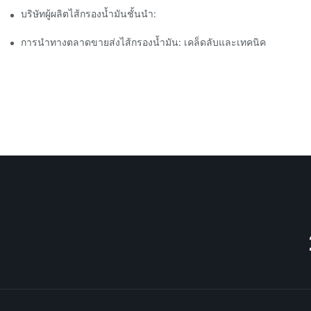
บริษัทผู้ผลิตไส้กรองน้ำมันชั้นนำ: ภาพรวมที่ครอบคลุม
การนำทางตลาดขายส่งไส้กรองน้ำมัน: เคล็ดลับและเทคนิค