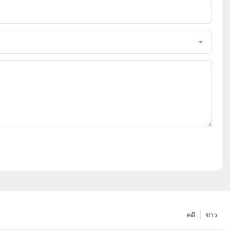
คดี
ข่าว