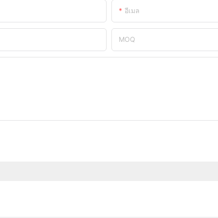
อีเมล
MOQ