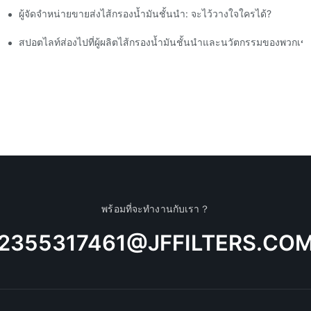
ผู้จัดจำหน่ายขายส่งไส้กรองน้ำมันชั้นนำ: จะไว้วางใจใครได้?
สปอตไลท์ส่องไปที่ผู้ผลิตไส้กรองน้ำมันชั้นนำและนวัตกรรมของพวกเข
พร้อมที่จะทำงานกับเรา？
2355317461@JFFILTERS.CO