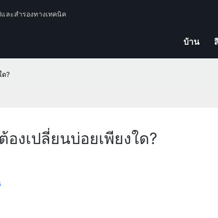
ปีและสำรองทางเทคนิค
บ้าน
ส
งใด?
นต้องเปลี่ยนบ่อยเพียงใด?
น