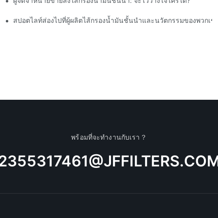
ผู้จัดจำหน่ายขายส่งไส้กรองน้ำมันชั้นนำ: จะไว้วางใจใครได้?
สปอตไลท์ส่องไปที่ผู้ผลิตไส้กรองน้ำมันชั้นนำและนวัตกรรมของพวกเข
พร้อมที่จะทำงานกับเรา？
2355317461@JFFILTERS.CO