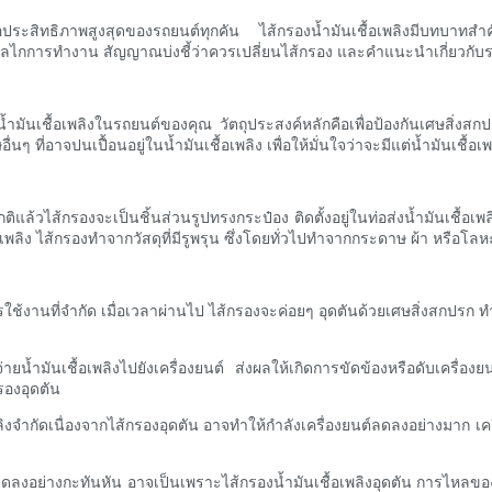
ยิ่งต่อประสิทธิภาพสูงสุดของรถยนต์ทุกคัน ไส้กรองน้ำมันเชื้อเพลิงมีบท
 กลไกการทำงาน สัญญาณบ่งชี้ว่าควรเปลี่ยนไส้กรอง และคำแนะนำเกี่ยวกับร
ยน้ำมันเชื้อเพลิงในรถยนต์ของคุณ วัตถุประสงค์หลักคือเพื่อป้องกันเศษสิ่งสก
ี่อาจปนเปื้อนอยู่ในน้ำมันเชื้อเพลิง เพื่อให้มั่นใจว่าจะมีแต่น้ำมันเชื้อเพลิง
ล้วไส้กรองจะเป็นชิ้นส่วนรูปทรงกระป๋อง ติดตั้งอยู่ในท่อส่งน้ำมันเชื้อเพลิงร
อเพลิง ไส้กรองทำจากวัสดุที่มีรูพรุน ซึ่งโดยทั่วไปทำจากกระดาษ ผ้า หรือโลห
ุการใช้งานที่จำกัด เมื่อเวลาผ่านไป ไส้กรองจะค่อยๆ อุดตันด้วยเศษสิ่งสกปร
่ายน้ำมันเชื้อเพลิงไปยังเครื่องยนต์ ส่งผลให้เกิดการขัดข้องหรือดับเครื่
รองอุดตัน
พลิงจำกัดเนื่องจากไส้กรองอุดตัน อาจทำให้กำลังเครื่องยนต์ลดลงอย่างมาก เค
ลงอย่างกะทันหัน อาจเป็นเพราะไส้กรองน้ำมันเชื้อเพลิงอุดตัน การไหลของน