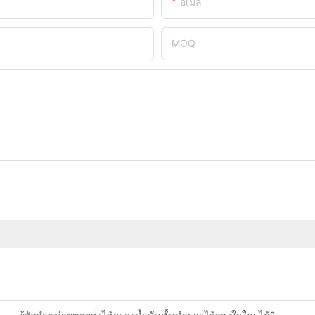
อีเมล
MOQ