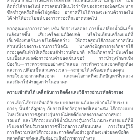
ล่วงหน้าก่อนการเดินทางไกลหรือการเปลี่ยนแปลงตามฤดูกาล เมื่อ
ติดตั้งไส้กรองใหม่ ตรวจสอบให้แน่ใจว่าซีลของตัวกรองปิดสนิท หาก
ซีลชำรุดหรือติดตั้งไม่ถูกต้อง อากาศที่ไม่ได้กรองจะผ่านตัวกรองไป
ได้ ทำให้ประโยชน์ของการกรองที่สะอาดหมดไป
หากคุณพบอาการต่างๆ เช่น อัตราเร่งลดลง การสิ้นเปลืองน้ำมันเชื้อ
เพลิงมากขึ้น เสียงเครื่องยนต์ผิดปกติ หรือไฟเตือนเครื่องยนต์ที่
เกี่ยวข้องกับเซ็นเซอร์ไอดีติดสว่าง ให้ตรวจสอบไส้กรองอากาศเป็น
ส่วนหนึ่งของกระบวนการวินิจฉัย บางครั้งปัญหาอาจเกิดจากไส้
กรองอุดตันทำให้เครื่องยนต์ทำงานผิดปกติ หรือเกิดจากน้ำมันเครื่อง
ปนเปื้อนส่งผลต่อการอ่านค่าของเซ็นเซอร์ การบำรุงรักษาเชิง
ป้องกัน—การตรวจสอบอย่างสม่ำเสมอ การทำความสะอาดที่ถูกต้อง
และการเปลี่ยนชิ้นส่วนตรงเวลา—จะช่วยให้เครื่องยนต์ของคุณ
หายใจเอาอากาศที่สะอาด และลดโอกาสที่จะเกิดปัญหาที่รุนแรง
และมีค่าใช้จ่ายสูงกว่าในอนาคต
ความเข้ากันได้ เคล็ดลับการติดตั้ง และวิธีการอ่านรหัสตัวกรอง
การเลือกไส้กรองที่พอดีกับระบบของรถยนต์และเข้ากันได้กับระบบ
ต่างๆ นั้นสำคัญพอๆ กับการเลือกวัสดุกรองที่เหมาะสม ไส้กรองแบบ
ไหลเวียนอากาศสูงบางรุ่นอาจไม่พอดีกับกล่องกรองอากาศของ
รถยนต์ และไส้กรองแบบใช้น้ำมันบางรุ่นอาจไม่เหมาะกับรถยนต์ที่มี
เซ็นเซอร์วัดปริมาณอากาศที่ไวต่อการเปลี่ยนแปลง การเรียนรู้วิธี
การตีความรหัสไส้กรองและการติดตั้งอย่างถูกต้องจะช่วยลดข้อผิด
พลาดที่อาจส่งผลเสียต่อประสิทธิภาพการทำงาน