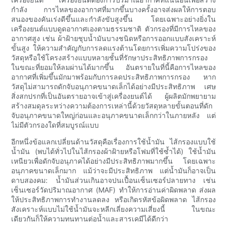
กำลัง การไหลของอากาศที่มากขึ้นบางครั้งอาจส่งผลให้การตอบ
สนองของคันเร่งดีขึ้นและกำลังขับสูงขึ้น โดยเฉพาะอย่างยิ่งใน
เครื่องยนต์แบบดูดอากาศเองตามธรรมชาติ ตัวกรองที่มีการไหลของ
อากาศสูง เช่น ผ้าฝ้ายชุบน้ำมันบางชนิดหรือการออกแบบสังเคราะห์
ขั้นสูง ให้ความสำคัญกับการลดแรงต้านโดยการเพิ่มความโปร่งของ
วัสดุหรือใช้โครงสร้างแบบหลายชั้นที่รักษาประสิทธิภาพการกรอง
ในขณะที่ยอมให้ลมผ่านได้มากขึ้น อันตรายในที่นี้คือการไหลของ
อากาศที่เพิ่มขึ้นมักมาพร้อมกับการลดประสิทธิภาพการกรอง หาก
วัสดุไม่สามารถดักจับอนุภาคขนาดเล็กได้อย่างมีประสิทธิภาพ เศษ
สิ่งสกปรกที่เป็นอันตรายอาจเข้าสู่เครื่องยนต์ได้ ผู้ผลิตมักพยายาม
สร้างสมดุลระหว่างความต้องการเหล่านี้ด้วยวัสดุหลายขั้นตอนที่ดัก
จับอนุภาคขนาดใหญ่ก่อนและอนุภาคขนาดเล็กกว่าในภายหลัง แต่
ไม่มีตัวกรองใดที่สมบูรณ์แบบ
อีกหนึ่งข้อแลกเปลี่ยนด้านวัสดุคือเรื่องการใช้น้ำมัน ไส้กรองแบบใช้
น้ำมัน (พบได้ทั่วไปในไส้กรองผ้าฝ้ายหรือโฟมที่ใช้ซ้ำได้) ใช้น้ำมัน
เหนียวเพื่อดักจับอนุภาคได้อย่างมีประสิทธิภาพมากขึ้น โดยเฉพาะ
อนุภาคขนาดเล็กมาก แม้ว่าจะมีประสิทธิภาพ แต่น้ำมันก็อาจเป็น
ดาบสองคม: น้ำมันส่วนเกินอาจปนเปื้อนเซ็นเซอร์ปลายทาง เช่น
เซ็นเซอร์วัดปริมาณอากาศ (MAF) ทำให้การอ่านค่าผิดพลาด ส่งผล
ให้ประสิทธิภาพการทำงานลดลง หรือเกิดรหัสข้อผิดพลาด ไส้กรอง
สังเคราะห์แบบไม่ใช้น้ำมันจะหลีกเลี่ยงความเสี่ยงนี้ ในขณะ
เดียวกันก็ให้ความทนทานต่อน้ำและสารเคมีได้ดีกว่า