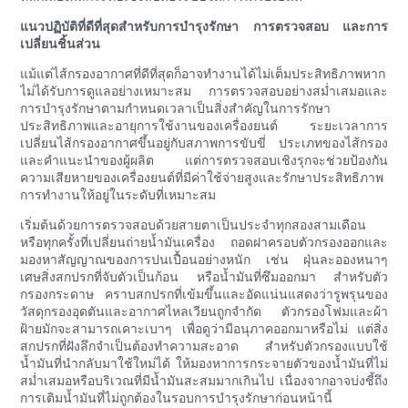
แนวปฏิบัติที่ดีที่สุดสำหรับการบำรุงรักษา การตรวจสอบ และการ
เปลี่ยนชิ้นส่วน
แม้แต่ไส้กรองอากาศที่ดีที่สุดก็อาจทำงานได้ไม่เต็มประสิทธิภาพหาก
ไม่ได้รับการดูแลอย่างเหมาะสม การตรวจสอบอย่างสม่ำเสมอและ
การบำรุงรักษาตามกำหนดเวลาเป็นสิ่งสำคัญในการรักษา
ประสิทธิภาพและอายุการใช้งานของเครื่องยนต์ ระยะเวลาการ
เปลี่ยนไส้กรองอากาศขึ้นอยู่กับสภาพการขับขี่ ประเภทของไส้กรอง
และคำแนะนำของผู้ผลิต แต่การตรวจสอบเชิงรุกจะช่วยป้องกัน
ความเสียหายของเครื่องยนต์ที่มีค่าใช้จ่ายสูงและรักษาประสิทธิภาพ
การทำงานให้อยู่ในระดับที่เหมาะสม
เริ่มต้นด้วยการตรวจสอบด้วยสายตาเป็นประจำทุกสองสามเดือน
หรือทุกครั้งที่เปลี่ยนถ่ายน้ำมันเครื่อง ถอดฝาครอบตัวกรองออกและ
มองหาสัญญาณของการปนเปื้อนอย่างหนัก เช่น ฝุ่นละอองหนาๆ
เศษสิ่งสกปรกที่จับตัวเป็นก้อน หรือน้ำมันที่ซึมออกมา สำหรับตัว
กรองกระดาษ คราบสกปรกที่เข้มขึ้นและอัดแน่นแสดงว่ารูพรุนของ
วัสดุกรองอุดตันและอากาศไหลเวียนถูกจำกัด ตัวกรองโฟมและผ้า
ฝ้ายมักจะสามารถเคาะเบาๆ เพื่อดูว่ามีอนุภาคออกมาหรือไม่ แต่สิ่ง
สกปรกที่ฝังลึกจำเป็นต้องทำความสะอาด สำหรับตัวกรองแบบใช้
น้ำมันที่นำกลับมาใช้ใหม่ได้ ให้มองหาการกระจายตัวของน้ำมันที่ไม่
สม่ำเสมอหรือบริเวณที่มีน้ำมันสะสมมากเกินไป เนื่องจากอาจบ่งชี้ถึง
การเติมน้ำมันที่ไม่ถูกต้องในรอบการบำรุงรักษาก่อนหน้านี้