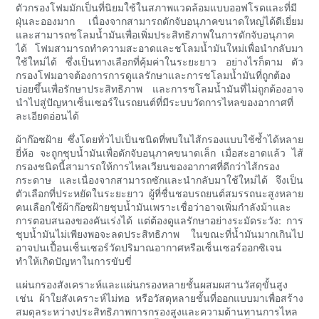
ตัวกรองโฟมมักเป็นที่นิยมใช้ในสภาพแวดล้อมแบบออฟโรดและที่มี
ฝุ่นละอองมาก เนื่องจากสามารถดักจับอนุภาคขนาดใหญ่ได้ดีเยี่ยม
และสามารถชโลมน้ำมันเพื่อเพิ่มประสิทธิภาพในการดักจับอนุภาค
ได้ โฟมสามารถทำความสะอาดและชโลมน้ำมันใหม่เพื่อนำกลับมา
ใช้ใหม่ได้ ซึ่งเป็นทางเลือกที่คุ้มค่าในระยะยาว อย่างไรก็ตาม ตัว
กรองโฟมอาจต้องการการดูแลรักษาและการชโลมน้ำมันที่ถูกต้อง
บ่อยขึ้นเพื่อรักษาประสิทธิภาพ และการชโลมน้ำมันที่ไม่ถูกต้องอาจ
นำไปสู่ปัญหาเซ็นเซอร์ในรถยนต์ที่มีระบบวัดการไหลของอากาศที่
ละเอียดอ่อนได้
ผ้าก๊อซฝ้าย ซึ่งโดยทั่วไปเป็นชนิดที่พบในไส้กรองแบบใช้ซ้ำได้หลาย
ยี่ห้อ จะถูกชุบน้ำมันเพื่อดักจับอนุภาคขนาดเล็ก เมื่อสะอาดแล้ว ไส้
กรองชนิดนี้สามารถให้การไหลเวียนของอากาศที่ดีกว่าไส้กรอง
กระดาษ และเนื่องจากสามารถซักและนำกลับมาใช้ใหม่ได้ จึงเป็น
ตัวเลือกที่ประหยัดในระยะยาว ผู้ที่ชื่นชอบรถยนต์สมรรถนะสูงหลาย
คนเลือกใช้ผ้าก๊อซฝ้ายชุบน้ำมันเพราะเชื่อว่าอาจเพิ่มกำลังม้าและ
การตอบสนองของคันเร่งได้ แต่ต้องดูแลรักษาอย่างระมัดระวัง: การ
ชุบน้ำมันไม่เพียงพอจะลดประสิทธิภาพ ในขณะที่น้ำมันมากเกินไป
อาจปนเปื้อนเซ็นเซอร์วัดปริมาณอากาศหรือเซ็นเซอร์ออกซิเจน
ทำให้เกิดปัญหาในการขับขี่
แผ่นกรองสังเคราะห์และแผ่นกรองหลายชั้นผสมผสานวัสดุขั้นสูง
เช่น ผ้าใยสังเคราะห์ไม่ทอ หรือวัสดุหลายชั้นที่ออกแบบมาเพื่อสร้าง
สมดุลระหว่างประสิทธิภาพการกรองสูงและความต้านทานการไหล