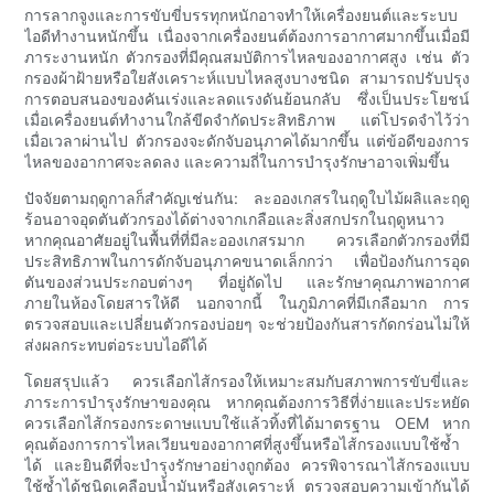
การลากจูงและการขับขี่บรรทุกหนักอาจทำให้เครื่องยนต์และระบบ
ไอดีทำงานหนักขึ้น เนื่องจากเครื่องยนต์ต้องการอากาศมากขึ้นเมื่อมี
ภาระงานหนัก ตัวกรองที่มีคุณสมบัติการไหลของอากาศสูง เช่น ตัว
กรองผ้าฝ้ายหรือใยสังเคราะห์แบบไหลสูงบางชนิด สามารถปรับปรุง
การตอบสนองของคันเร่งและลดแรงดันย้อนกลับ ซึ่งเป็นประโยชน์
เมื่อเครื่องยนต์ทำงานใกล้ขีดจำกัดประสิทธิภาพ แต่โปรดจำไว้ว่า
เมื่อเวลาผ่านไป ตัวกรองจะดักจับอนุภาคได้มากขึ้น แต่ข้อดีของการ
ไหลของอากาศจะลดลง และความถี่ในการบำรุงรักษาอาจเพิ่มขึ้น
ปัจจัยตามฤดูกาลก็สำคัญเช่นกัน: ละอองเกสรในฤดูใบไม้ผลิและฤดู
ร้อนอาจอุดตันตัวกรองได้ต่างจากเกลือและสิ่งสกปรกในฤดูหนาว
หากคุณอาศัยอยู่ในพื้นที่ที่มีละอองเกสรมาก ควรเลือกตัวกรองที่มี
ประสิทธิภาพในการดักจับอนุภาคขนาดเล็กกว่า เพื่อป้องกันการอุด
ตันของส่วนประกอบต่างๆ ที่อยู่ถัดไป และรักษาคุณภาพอากาศ
ภายในห้องโดยสารให้ดี นอกจากนี้ ในภูมิภาคที่มีเกลือมาก การ
ตรวจสอบและเปลี่ยนตัวกรองบ่อยๆ จะช่วยป้องกันสารกัดกร่อนไม่ให้
ส่งผลกระทบต่อระบบไอดีได้
โดยสรุปแล้ว ควรเลือกไส้กรองให้เหมาะสมกับสภาพการขับขี่และ
ภาระการบำรุงรักษาของคุณ หากคุณต้องการวิธีที่ง่ายและประหยัด
ควรเลือกไส้กรองกระดาษแบบใช้แล้วทิ้งที่ได้มาตรฐาน OEM หาก
คุณต้องการการไหลเวียนของอากาศที่สูงขึ้นหรือไส้กรองแบบใช้ซ้ำ
ได้ และยินดีที่จะบำรุงรักษาอย่างถูกต้อง ควรพิจารณาไส้กรองแบบ
ใช้ซ้ำได้ชนิดเคลือบน้ำมันหรือสังเคราะห์ ตรวจสอบความเข้ากันได้