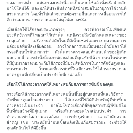
ของอากาศต่ำ แผ่นกรองเหล่านี้อาจเป็นแบบใช้แล้วทิ้งหรือนำกลับ
มาใช้ใหม่ได้ และมักให้ประสิทธิภาพที่สม่ำเสมอในอายุการใช้งานที่
ยาวนานกว่า โดยทั่วไปแล้วจะทนต่อความชื้นและการเสื่อมสภาพได้
ดีกว่าแผ่นกรองกระดาษและวัสดุโฟมบางชนิด
เมื่อเลือกใช้ไส้กรองประเภทต่างๆ ควรพิจารณาไม่เพียงแค่
ประสิทธิภาพที่โฆษณาไว้เท่านั้น แต่ยังรวมถึงข้อกำหนดเฉพาะของ
รถคุณด้วย เครื่องยนต์สมัยใหม่ที่มีเซ็นเซอร์และระบบควบคุมการ
ปล่อยมลพิษที่ละเอียดอ่อน อาจไวต่อการปนเปื้อนของน้ำมันจากไส้
กรองที่ชุบน้ำมันมากกว่า ดังนั้นควรตรวจสอบคำแนะนำของผู้ผลิต
นอกจากนี้ ควรคำนึงถึงสภาพแวดล้อมที่คุณขับขี่ด้วย ถนนในชนบท
ที่มีฝุ่นมากอาจเหมาะกับไส้กรองที่มีประสิทธิภาพในการดักจับสูงและ
ทนทานกว่า ในขณะที่การขับขี่ในเมืองอาจใช้ไส้กรองกระดาษ
มาตรฐานที่เปลี่ยนเป็นประจำก็เพียงพอแล้ว
เลือกใช้ไส้กรองอากาศให้เหมาะสมกับสภาพการขับขี่ของคุณ
การเลือกไส้กรองอากาศที่เหมาะสมนั้นขึ้นอยู่กับสถานที่และวิธีการ
ขับขี่ของคุณเป็นอย่างมาก ไส้กรองที่ใช้ได้ดีสำหรับผู้ที่ขับขี่บน
ทางหลวงเป็นประจำ อาจไม่ใช่ตัวเลือกที่ดีที่สุดสำหรับผู้ที่ขับขี่ใน
พื้นที่ก่อสร้างที่มีฝุ่นมาก หรือเส้นทางออฟโรดเป็นประจำ การ
ทำความเข้าใจสภาพแวดล้อม การบำรุงรักษา และลำดับความ
สำคัญ เช่น ประหยัดน้ำมันเชื้อเพลิงเทียบกับสมรรถนะ จะช่วยให้
คุณตัดสินใจได้ดียิ่งขึ้น