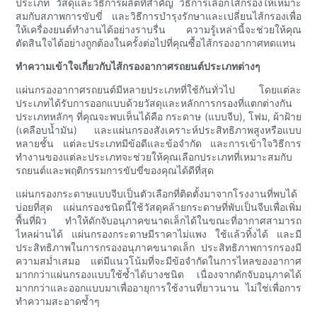
ประเภท วัสดุและวิธีการผลิตที่สำคัญ วิธีการเลือกไส้กรองให้เหมาะ
สมกับสภาพการขับขี่ และวิธีการบำรุงรักษาและเปลี่ยนไส้กรองเพื่อ
ให้เครื่องยนต์ทำงานได้อย่างราบรื่น ความรู้เหล่านี้จะช่วยให้คุณ
ตัดสินใจได้อย่างถูกต้องในครั้งต่อไปที่คุณซื้อไส้กรองอากาศทดแทน
ทำความเข้าใจเกี่ยวกับไส้กรองอากาศรถยนต์ประเภทต่างๆ
แผ่นกรองอากาศรถยนต์มีหลายประเภทที่ใช้กันทั่วไป โดยแต่ละ
ประเภทได้รับการออกแบบด้วยวัสดุและหลักการกรองที่แตกต่างกัน
ประเภทหลักๆ ที่คุณจะพบเห็นได้คือ กระดาษ (แบบจีบ), โฟม, ผ้าฝ้าย
(เคลือบน้ำมัน) และแผ่นกรองสังเคราะห์ประสิทธิภาพสูงหรือแบบ
หลายชั้น แต่ละประเภทมีข้อดีและข้อจำกัด และการเข้าใจวิธีการ
ทำงานของแต่ละประเภทจะช่วยให้คุณเลือกประเภทที่เหมาะสมกับ
รถยนต์และพฤติกรรมการขับขี่ของคุณได้ดีที่สุด
แผ่นกรองกระดาษแบบจีบเป็นตัวเลือกที่ติดตั้งมาจากโรงงานที่พบได้
บ่อยที่สุด แผ่นกรองชนิดนี้ใช้วัสดุคล้ายกระดาษที่พับเป็นจีบเพื่อเพิ่ม
พื้นที่ผิว ทำให้ดักจับอนุภาคขนาดเล็กได้ในขณะที่อากาศสามารถ
ไหลผ่านได้ แผ่นกรองกระดาษมีราคาไม่แพง ใช้แล้วทิ้งได้ และมี
ประสิทธิภาพในการกรองอนุภาคขนาดเล็ก ประสิทธิภาพการกรองมี
ความสม่ำเสมอ แต่มีแนวโน้มที่จะมีข้อจำกัดในการไหลของอากาศ
มากกว่าแผ่นกรองแบบใช้ซ้ำได้บางชนิด เนื่องจากดักจับอนุภาคได้
มากกว่าและออกแบบมาเพื่ออายุการใช้งานที่ยาวนาน ไม่ใช่เพื่อการ
ทำความสะอาดซ้ำๆ