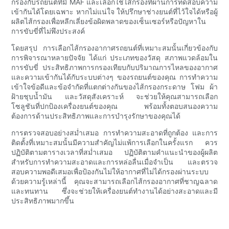
กรองกับรถยนต์ที่มี MAF และเลือกใช้ไส้กรองที่ผ่านการทดสอบความ
เข้ากันได้โดยเฉพาะ หากไม่แน่ใจ ให้ปรึกษาช่างยนต์ที่ไว้ใจได้หรือผู้
ผลิตไส้กรองเพื่อหลีกเลี่ยงข้อผิดพลาดของเซ็นเซอร์หรือปัญหาใน
การขับขี่ที่ไม่พึงประสงค์
โดยสรุป การเลือกไส้กรองอากาศรถยนต์ที่เหมาะสมนั้นเกี่ยวข้องกับ
การพิจารณาหลายปัจจัย ได้แก่ ประเภทของวัสดุ สภาพแวดล้อมใน
การขับขี่ ประสิทธิภาพการกรองเทียบกับปริมาณการไหลของอากาศ
และความเข้ากันได้กับระบบต่างๆ ของรถยนต์ของคุณ การทำความ
เข้าใจข้อดีและข้อจำกัดที่แตกต่างกันของไส้กรองกระดาษ โฟม ผ้า
ฝ้ายชุบน้ำมัน และวัสดุสังเคราะห์ จะช่วยให้คุณสามารถเลือก
โซลูชันที่ปกป้องเครื่องยนต์ของคุณ พร้อมทั้งตอบสนองความ
ต้องการด้านประสิทธิภาพและการบำรุงรักษาของคุณได้
การตรวจสอบอย่างสม่ำเสมอ การทำความสะอาดที่ถูกต้อง และการ
ติดตั้งที่เหมาะสมนั้นมีความสำคัญไม่แพ้การเลือกในครั้งแรก ควร
ปฏิบัติตามตารางเวลาที่สม่ำเสมอ ปฏิบัติตามคำแนะนำของผู้ผลิต
สำหรับการทำความสะอาดและการหล่อลื่นเมื่อจำเป็น และตรวจ
สอบความพอดีเสมอเพื่อป้องกันไม่ให้อากาศที่ไม่ได้กรองผ่านระบบ
ด้วยความรู้เหล่านี้ คุณจะสามารถเลือกไส้กรองอากาศที่ชาญฉลาด
และทนทาน ซึ่งจะช่วยให้เครื่องยนต์ทำงานได้อย่างสะอาดและมี
ประสิทธิภาพมากขึ้น