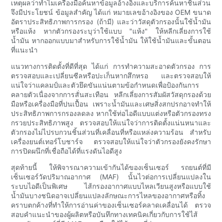
เหตุผลว่าทำไมเครื่องมือค้นหาข้อมูลอ้างอิงและบริการค้นหาชิ้นส่วน
จึงมีประโยชน์ ข้อมูลสำคัญ ได้แก่ หมายเลขอ้างอิงของ OEM ขนาด
อัตราประสิทธิภาพการกรอง (ถ้ามี) และว่าวัสดุตัวกรองนั้นใช้น้ำมัน
หรือแห้ง หากตัวกรองระบุว่าใช้แบบ "แห้ง" ให้หลีกเลี่ยงการใช้
น้ำมัน หากออกแบบมาสำหรับการใช้น้ำมัน ให้ใช้น้ำมันและขั้นตอน
ที่แนะนำ
แนวทางการติดตั้งที่ดีที่สุด ได้แก่ การทำความสะอาดตัวกรอง การ
ตรวจสอบและเปลี่ยนซีลหรือปะเก็นหากสึกหรอ และตรวจสอบให้
แน่ใจว่าแคลมป์และตัวยึดขันแน่นตามข้อกำหนดเพื่อป้องกันการ
คลายตัวเนื่องจากการสั่นสะเทือน หลีกเลี่ยงการสัมผัสวัสดุกรองด้วย
มือหรือเครื่องมือที่ปนเปื้อน เพราะน้ำมันและเศษสิ่งสกปรกอาจทำให้
ประสิทธิภาพการกรองลดลง หากใช้ท่อไอดีแบบแต่งหรือตัวกรองทรง
กรวยประสิทธิภาพสูง ตรวจสอบให้แน่ใจว่าการติดตั้งแน่นหนาและ
ตัวกรองไม่ไปรบกวนชิ้นส่วนที่เคลื่อนที่หรือแหล่งความร้อน สำหรับ
เครื่องยนต์เทอร์โบชาร์จ ตรวจสอบให้แน่ใจว่าตัวกรองยังคงรักษา
การปิดผนึกที่เชื่อถือได้ที่แรงดันไอดีสูง
สุดท้ายนี้ ให้พิจารณาความเข้ากันได้ของเซ็นเซอร์ รถยนต์ที่มี
เซ็นเซอร์วัดปริมาณอากาศ (MAF) นั้นไวต่อการเปลี่ยนแปลงใน
ระบบไอดีเป็นพิเศษ ไส้กรองอากาศแบบไหลเวียนสูงหรือแบบใช้
น้ำมันบางชนิดอาจเปลี่ยนแปลงลักษณะการไหลของอากาศหรือทิ้ง
คราบตกค้างที่ทำให้การอ่านค่าของเซ็นเซอร์คลาดเคลื่อนได้ ตรวจ
สอบคำแนะนำของผู้ผลิตหรือบันทึกทางเทคนิคเกี่ยวกับการใช้ไส้