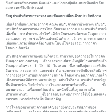
กับเซ็นเซอร์ของรถยนต์และคำแนะนำของผู้ผลิตเสมอเพื่อหลีกเลี่ยง
ผลกระทบที่ไม่พึงประสงค์
วัสดุ ประสิทธิภาพการกรอง และข้อแลกเปลี่ยนด้านประสิทธิภาพ
เมื่อเลือกซื้อแผ่นกรองอากาศ คุณจะพบกับคำกล่าวอ้างต่างๆ เกี่ยวกับ
ประสิทธิภาพการกรอง การไหลเวียนของอากาศ และประสิทธิภาพที่
เพิ่มขึ้น การทำความเข้าใจข้อดีข้อเสียทางเทคนิคของวัสดุและการ
ออกแบบต่างๆ จะช่วยให้คุณประเมินคำกล่าวอ้างทางการตลาดและ
เลือกแผ่นกรองที่สอดคล้องกับประโยชน์ใช้สอยจริงมากกว่าคำ
โฆษณาเกินจริง
ประสิทธิภาพการกรองหมายถึงความสามารถของตัวกรองในการดัก
จับอนุภาคขนาดต่างๆ ตัวกรองรถยนต์ส่วนใหญ่มีเป้าหมายที่จะดัก
จับอนุภาคในช่วง 1 ถึง 10 ไมครอน ซึ่งรวมถึงฝุ่นละอองที่เป็น
อันตราย ละอองเกสร และเขม่า ตัวกรองกระดาษมักมีประสิทธิภาพ
การกรองสูงสำหรับอนุภาคหลายขนาด โดยเฉพาะอนุภาคขนาดเล็ก
เนื่องจากวัสดุที่มีความหนาแน่นสูง อย่างไรก็ตาม ประสิทธิภาพที่สูง
ขึ้นมักมาพร้อมกับข้อจำกัดการไหลของอากาศที่มากขึ้น ซึ่ง
หมายความว่าเครื่องยนต์ต้องทำงานหนักขึ้นเพื่อดูดอากาศใน
ปริมาณเท่าเดิม ซึ่งอาจลดประสิทธิภาพการใช้เชื้อเพลิงและ
สมรรถนะหากข้อจำกัดนั้นมีนัยสำคัญ
การไหลของอากาศมีความสำคัญอย่างยิ่งต่อประสิทธิภาพของ
เครื่องยนต์ เครื่องยนต์ต้องการปริมาณอากาศที่แน่นอนเพื่อสร้าง