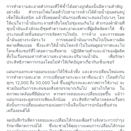
การทำความสะอาดตัวกรองที่ใช้ซ้ำได้อย่างถูกต้องนั้นมีความสำคัญ
อย่างยิ่ง ตัวกรองโฟมโดยทั่วไปสามารถล้างได้ด้วยน้ำอุ่นผสมสบู่
เช็ดให้แห้งสนิท แล้วจึงหยอดน้ำมันกรองที่เหมาะสมลงไปบางๆ โดย
ให้แน่ใจว่าน้ำมันกระจายทั่วถึงโดยไม่ชุ่มจนเกินไป ตัวกรองผ้าฝ้ายที่
ชุบน้ำมันแล้วมักจะมีชุดทำความสะอาดเฉพาะที่ผู้ผลิตจัดหาให้ ซึ่ง
ประกอบด้วยขั้นตอนการขจัดคราบไขมัน การล้าง และการหยอด
น้ำมันอย่างระมัดระวัง การหยอดน้ำมันมากเกินไปเป็นความผิด
พลาดที่พบบ่อย ซึ่งจะทำให้น้ำมันไหลเข้าไปในท่อดูดอากาศและไป
โดนเซ็นเซอร์ที่ไวต่อความเสียหาย ปฏิบัติตามคำแนะนำของผู้ผลิต
ทั้งในเรื่องของสารทำความสะอาดและปริมาณน้ำมัน เพื่อรักษา
ประสิทธิภาพการกรองโดยไม่ทำให้เกิดปัญหาเกี่ยวกับเซ็นเซอร์
แผ่นกรองกระดาษออกแบบมาให้ใช้แล้วทิ้ง และควรเปลี่ยนใหม่แทน
การทำความสะอาด การเปลี่ยนตามระยะเวลาที่แนะนำ (โดยทั่วไป
ทุกๆ 12,000 ถึง 30,000 ไมล์ ขึ้นอยู่กับรถและสภาพการใช้งาน) จะ
ช่วยป้องกันการสะสมของสิ่งสกปรกมากเกินไป อย่างไรก็ตาม ใน
สภาพแวดล้อมที่มีฝุ่นมาก ควรตรวจสอบและเปลี่ยนบ่อยขึ้น แม้ว่า
แผ่นกรองจะดูสกปรกเพียงเล็กน้อย ประสิทธิภาพก็อาจลดลงเรื่อยๆ
ดังนั้นการเปลี่ยนแผ่นกรองบ่อยกว่านั้นจึงเป็นการปกป้องชิ้นส่วน
เครื่องยนต์ได้
จดบันทึกวันที่ตรวจสอบและเปลี่ยนไส้กรองเพื่อสร้างจังหวะการบำรุง
รักษาที่คาดการณ์ได้ ซึ่งจะช่วยให้คุณวางแผนการเปลี่ยนไส้กรอง