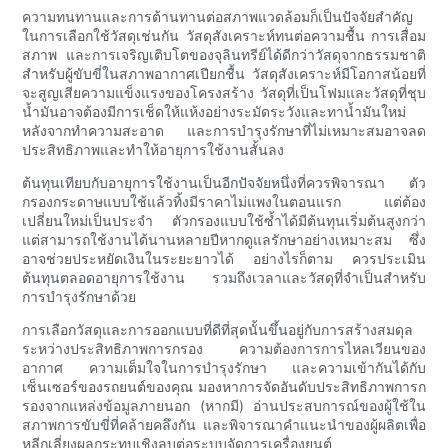
ความทนทานและการต้านทานต่อสภาพแวดล้อมก็เป็นปัจจัยสำคัญ
ในการเลือกใช้วัสดุเช่นกัน วัสดุสังเคราะห์ทนต่อความชื้น การเสื่อม
สภาพ และการเจริญเติบโตของจุลินทรีย์ได้ดีกว่าวัสดุจากธรรมชาติ
สำหรับผู้ขับขี่ในสภาพอากาศเปียกชื้น วัสดุสังเคราะห์มีโอกาสน้อยที่
จะสูญเสียความแข็งแรงของโครงสร้าง วัสดุที่เป็นโฟมและวัสดุที่ชุบ
น้ำมันอาจต้องมีการเช็ดให้แห้งอย่างระมัดระวังและทาน้ำมันใหม่
หลังจากทำความสะอาด และการบำรุงรักษาที่ไม่เหมาะสมอาจลด
ประสิทธิภาพและทำให้อายุการใช้งานสั้นลง
ต้นทุนเทียบกับอายุการใช้งานเป็นอีกปัจจัยหนึ่งที่ควรพิจารณา ตัว
กรองกระดาษแบบใช้แล้วทิ้งมีราคาไม่แพงในตอนแรก แต่ต้อง
เปลี่ยนใหม่เป็นประจำ ตัวกรองแบบใช้ซ้ำได้มีต้นทุนเริ่มต้นสูงกว่า
แต่สามารถใช้งานได้นานหลายปีหากดูแลรักษาอย่างเหมาะสม ซึ่ง
อาจช่วยประหยัดเงินในระยะยาวได้ อย่างไรก็ตาม ควรประเมิน
ต้นทุนตลอดอายุการใช้งาน รวมถึงเวลาและวัสดุที่จำเป็นสำหรับ
การบำรุงรักษาด้วย
การเลือกวัสดุและการออกแบบที่ดีที่สุดนั้นขึ้นอยู่กับการสร้างสมดุล
ระหว่างประสิทธิภาพการกรอง ความต้องการการไหลเวียนของ
อากาศ ความเต็มใจในการบำรุงรักษา และความเข้ากันได้กับ
เซ็นเซอร์ของรถยนต์ของคุณ มองหาการจัดอันดับประสิทธิภาพการก
รองจากแหล่งข้อมูลภายนอก (หากมี) อ่านประสบการณ์ของผู้ใช้ใน
สภาพการขับขี่ที่คล้ายคลึงกัน และพิจารณาคำแนะนำของผู้ผลิตเพื่อ
หลีกเลี่ยงผลกระทบเชิงลบต่อระบบจัดการเครื่องยนต์