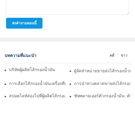
ส่งคำถามตอนนี้
บทความที่แนะนำ
คดี
ข่าว
บริษัทผู้ผลิตไส้กรองน้ำมันชั้นนำ: ภาพรวมที่ครอบคลุม
ผู้จัดจำหน่ายขายส่งไส้กรองน้ำมั
การเลือกไส้กรองน้ำมันเครื่องที่ถูกต้องสำหรับรุ่นรถของคุณ: ข้อควรพิ
การนำทางตลาดขายส่งไส้กรองน้ำ
สปอตไลท์ส่องไปที่ผู้ผลิตไส้กรองน้ำมันชั้นนำและนวัตกรรมของพวกเข
ซัพพลายเออร์ตัวกรองน้ำมัน: ค้