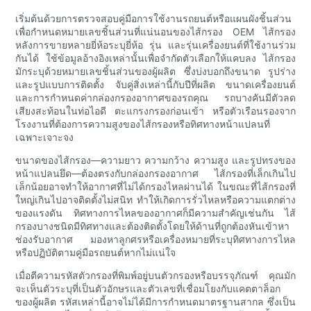
เริ่มต้นด้วยการตรวจสอบคู่มือการใช้งานรถยนต์หรือแผนผังชิ้นส่วน
เพื่อกำหนดหมายเลขชิ้นส่วนที่แน่นอนของไส้กรอง OEM ไส้กรอง
หลังการขายหลายยี่ห้อระบุยี่ห้อ รุ่น และรุ่นเครื่องยนต์ที่ใช้งานร่วม
กันได้ ใช้ข้อมูลอ้างอิงเหล่านั้นเพื่อจำกัดตัวเลือกให้แคบลง ไส้กรอง
มักระบุด้วยหมายเลขชิ้นส่วนของผู้ผลิต ซึ่งบ่งบอกถึงขนาด รูปร่าง
และรูปแบบการติดตั้ง จับคู่สิ่งเหล่านี้กับปีที่ผลิต ขนาดเครื่องยนต์
และการกำหนดค่ากล่องกรองอากาศของรถคุณ รถบางคันมีตัวลด
เสียงสะท้อนในท่อไอดี ตะแกรงกรองก่อนเข้า หรือตัวเรือนรองจาก
โรงงานที่ต้องการความสูงของไส้กรองหรือทิศทางหน้าแปลนที่
เฉพาะเจาะจง
ขนาดของไส้กรอง—ความยาว ความกว้าง ความสูง และรูปทรงของ
หน้าแปลนยึด—ต้องตรงกับกล่องกรองอากาศ ไส้กรองที่เล็กเกินไป
เล็กน้อยอาจทำให้อากาศที่ไม่ได้กรองไหลผ่านได้ ในขณะที่ไส้กรองที่
ใหญ่เกินไปอาจติดตั้งไม่สนิท ทำให้เกิดการรั่วไหลหรือความแตกต่าง
ของแรงดัน ทิศทางการไหลของอากาศก็มีความสำคัญเช่นกัน ไส้
กรองบางชนิดมีทิศทางและต้องติดตั้งโดยให้ด้านที่ถูกต้องหันเข้าหา
ช่องรับอากาศ มองหาลูกศรหรือเครื่องหมายที่ระบุทิศทางการไหล
หรือปฏิบัติตามคู่มือรถยนต์หากไม่แน่ใจ
เมื่อตีความรหัสตัวกรองที่พิมพ์อยู่บนตัวกรองหรือบรรจุภัณฑ์ คุณมัก
จะเห็นตัวระบุที่เป็นตัวอักษรและตัวเลขที่เชื่อมโยงกับแคตตาล็อก
ของผู้ผลิต รหัสเหล่านี้อาจไม่ได้มีการกำหนดมาตรฐานสากล ซึ่งเป็น