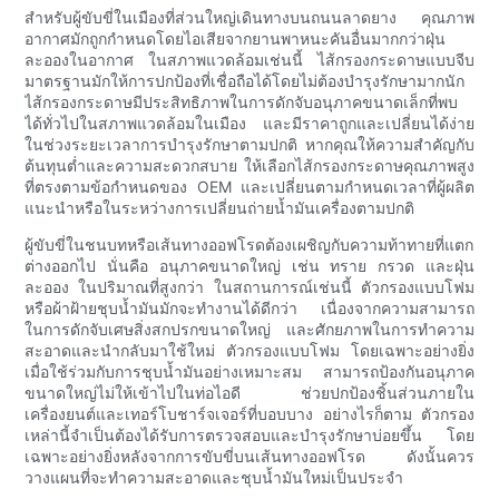
สำหรับผู้ขับขี่ในเมืองที่ส่วนใหญ่เดินทางบนถนนลาดยาง คุณภาพ
อากาศมักถูกกำหนดโดยไอเสียจากยานพาหนะคันอื่นมากกว่าฝุ่น
ละอองในอากาศ ในสภาพแวดล้อมเช่นนี้ ไส้กรองกระดาษแบบจีบ
มาตรฐานมักให้การปกป้องที่เชื่อถือได้โดยไม่ต้องบำรุงรักษามากนัก
ไส้กรองกระดาษมีประสิทธิภาพในการดักจับอนุภาคขนาดเล็กที่พบ
ได้ทั่วไปในสภาพแวดล้อมในเมือง และมีราคาถูกและเปลี่ยนได้ง่าย
ในช่วงระยะเวลาการบำรุงรักษาตามปกติ หากคุณให้ความสำคัญกับ
ต้นทุนต่ำและความสะดวกสบาย ให้เลือกไส้กรองกระดาษคุณภาพสูง
ที่ตรงตามข้อกำหนดของ OEM และเปลี่ยนตามกำหนดเวลาที่ผู้ผลิต
แนะนำหรือในระหว่างการเปลี่ยนถ่ายน้ำมันเครื่องตามปกติ
ผู้ขับขี่ในชนบทหรือเส้นทางออฟโรดต้องเผชิญกับความท้าทายที่แตก
ต่างออกไป นั่นคือ อนุภาคขนาดใหญ่ เช่น ทราย กรวด และฝุ่น
ละออง ในปริมาณที่สูงกว่า ในสถานการณ์เช่นนี้ ตัวกรองแบบโฟม
หรือผ้าฝ้ายชุบน้ำมันมักจะทำงานได้ดีกว่า เนื่องจากความสามารถ
ในการดักจับเศษสิ่งสกปรกขนาดใหญ่ และศักยภาพในการทำความ
สะอาดและนำกลับมาใช้ใหม่ ตัวกรองแบบโฟม โดยเฉพาะอย่างยิ่ง
เมื่อใช้ร่วมกับการชุบน้ำมันอย่างเหมาะสม สามารถป้องกันอนุภาค
ขนาดใหญ่ไม่ให้เข้าไปในท่อไอดี ช่วยปกป้องชิ้นส่วนภายใน
เครื่องยนต์และเทอร์โบชาร์จเจอร์ที่บอบบาง อย่างไรก็ตาม ตัวกรอง
เหล่านี้จำเป็นต้องได้รับการตรวจสอบและบำรุงรักษาบ่อยขึ้น โดย
เฉพาะอย่างยิ่งหลังจากการขับขี่บนเส้นทางออฟโรด ดังนั้นควร
วางแผนที่จะทำความสะอาดและชุบน้ำมันใหม่เป็นประจำ