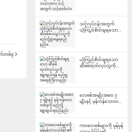
လဲ၊ ဘယ်ဟာက သင့်
အတွက် သင့်တော်လဲ။
သင့်လုပ်ငန်းအတွက်
ယုံကြည်စိတ်ချရသော
ဆီစစ်ပေးသွင်းသူကို
မည်သို့ရှာဖွေရမည်နည်း။
က်တစ်ခု
ယုံကြည်စိတ်ချရသော
ဆီစစ်ထုတ်လုပ်သူကို
ရွေးချယ်ရန် မည်မျှ
အရေးကြီးသနည်း
လေစစ်အမျိုးအစား ၇
မျိုးနှင့် မှန်ကန်သောတစ်
ခုကို မည်သို့ရွေးချယ်ရ
မည်နည်း
ကားလေစစ်များကို မှန်မှန်
လဲလှယ်ခြင်း၏