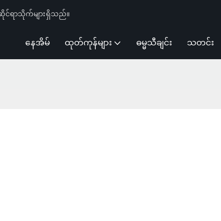
ိုင်ရာသိုက်များရှိသည်။
နေအိမ်
ထုတ်ကုန်များ
ဓမ္မသီချင်း
သတင်း