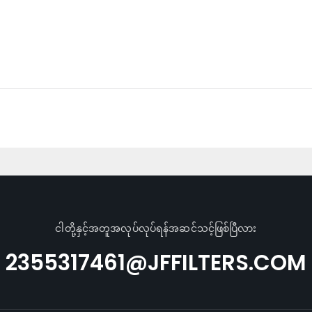
ငါတို့နှင့်အတူအလုပ်လုပ်ရန်အဆင်သင့်ဖြစ်ပြီလား
2355317461@JFFILTERS.COM