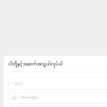
ငါတို့နှင့်အဆက်အသွယ်လုပ်ပါ
နံမယ်
ဖုန်း / WhatsApp