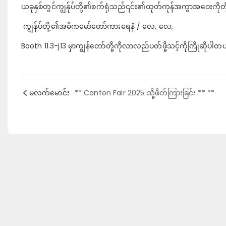
ယခုနှစ်တွင်ကျွန်ုပ်တို့၏စက်ရုံသည်၎င်း၏ထုတ်ကုန်အကွာအဝေးကိုတိ
ကျွန်ုပ်တို့၏အဓိကမော်တော်ကားရေနံ / လေ, လေ,
Booth 11.3-j13 မှာကျွန်တော်တို့ကိုလာလည်ပတ်ဖို့သင့်ကိုကြိုဆိုပါတ
မလက်မောင်း
** Canton Fair 2025 သို့ဖိတ်ကြားခြင်း ** **