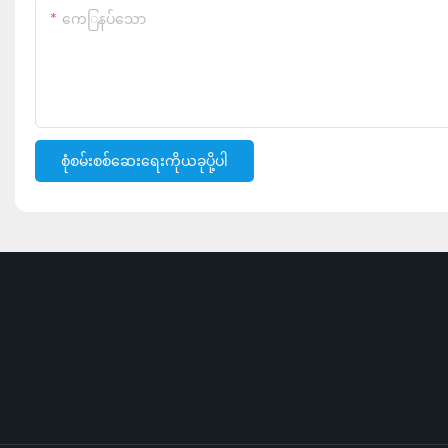
ကေြနပ်သော
စုံစမ်းစစ်ဆေးရေးကိုယခုပို့ပါ