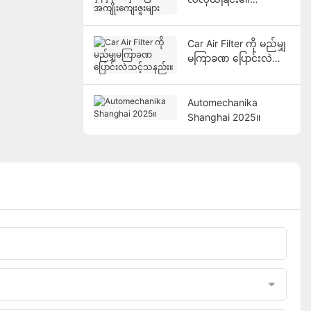
အကျိုးကျေးဇူးများ
Car Air Filter ကို မည်မျှ
မကြာခဏ ပြောင်းလဲသင့်
သနည်း။
Automechanika
Shanghai 2025။