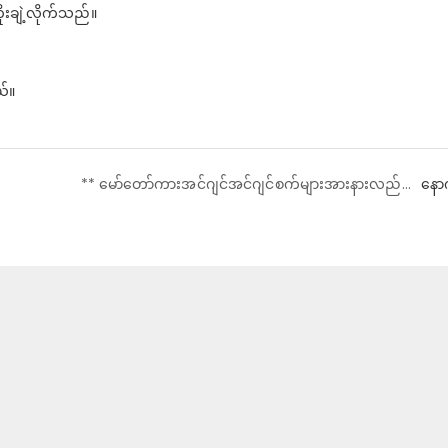
ုးချဲ့လိုက်သည်။
ယ်။
** မော်တော်ကားအင်ဂျင်အင်ဂျင်စက်များအားနားလည်ခြင်း - အတိုချုပ်လမ်းညွှန် **
နော