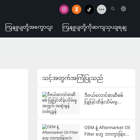
ကြှနျုပျတို့အကွောငျး
ကြှနျုပျတို့ကိုဆကျသှယျရနျ
သင့်အတွက်အကြံပြုသည်
ဒီဇယ်လောင်စာဆီစစ်
ပြုပြင်ထိန်းသိမ်းမှု
အတွက် အဆုံးစွန်
လမ်းညွှန်
OEM နဲ့ Aftermarket Oil
Filter တွေ ဘာကွာခြား