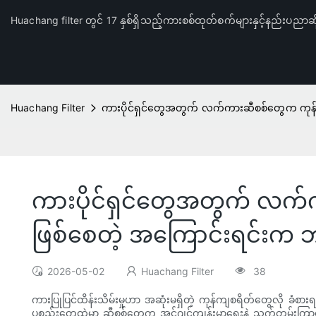
Huachang filter တွင် 17 နှစ်ရှိသည့်ကားစစ်ထုတ်စက်များနှင့်နည်းပညာဆိ
Huachang Filter
ကားပိုင်ရှင်တွေအတွက် လက်ကားဆီစစ်တွေက ကုန်
ကားပိုင်ရှင်တွေအတွက် လက်
ဖြစ်စေတဲ့ အကြောင်းရင်းက 
2026-05-02
Huachang Filter
38
ကားပြုပြင်ထိန်းသိမ်းမှုဟာ အဆုံးမရှိတဲ့ ကုန်ကျစရိတ်တွေလို ခံစား
ပစ္စည်းတွေထဲမှာ ဆီစစ်တွေက အင်ဂျင်ကျန်းမာရေးနဲ့ သက်တမ်းကြာရ