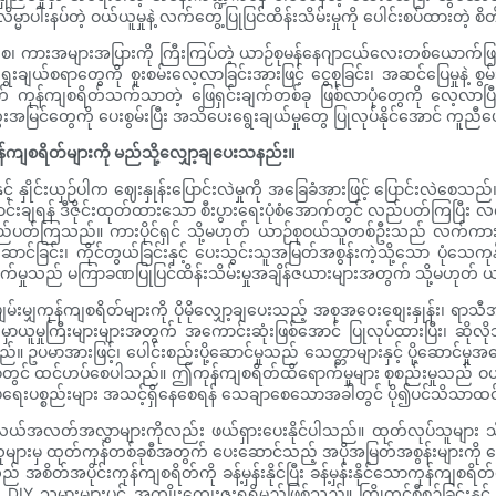
းနပ်တဲ့ ဝယ်ယူမှုနဲ့ လက်တွေ့ပြုပြင်ထိန်းသိမ်းမှုကို ပေါင်းစပ်ထားတဲ့ စိ
၊ ကားအများအပြားကို ကြီးကြပ်တဲ့ ယာဉ်စုမန်နေဂျာငယ်လေးတစ်ယောက်ဖြစ်စေ၊ ဒါမှ
ချယ်စရာတွေကို စူးစမ်းလေ့လာခြင်းအားဖြင့် ငွေစုခြင်း၊ အဆင်ပြေမှုနဲ့ စ
ကုန်ကျစရိတ်သက်သာတဲ့ ဖြေရှင်းချက်တစ်ခု ဖြစ်လာပုံတွေကို လေ့လာပြီ
မြင်တွေကို ပေးစွမ်းပြီး အသိပေးရွေးချယ်မှုတွေ ပြုလုပ်နိုင်အောင် ကူည
်ကျစရိတ်များကို မည်သို့လျှော့ချပေးသနည်း။
နှိုင်းယှဉ်ပါက ဈေးနှုန်းပြောင်းလဲမှုကို အခြေခံအားဖြင့် ပြောင်းလဲစေသည်။ 
ာင်းချရန် ဒီဇိုင်းထုတ်ထားသော စီးပွားရေးပုံစံအောက်တွင် လည်ပတ်ကြပြီး
် လည်ပတ်ကြသည်။ ကားပိုင်ရှင် သို့မဟုတ် ယာဉ်စုဝယ်သူတစ်ဦးသည် လက်ကားဝယ
ခြင်း၊ ကိုင်တွယ်ခြင်းနှင့် ပေးသွင်းသူအမြတ်အစွန်းကဲ့သို့သော ပုံသေက
်မှုသည် မကြာခဏပြုပြင်ထိန်းသိမ်းမှုအချိန်ဇယားများအတွက် သို့မဟုတ် ယာဉ်
ျှကုန်ကျစရိတ်များကို ပိုမိုလျှော့ချပေးသည့် အစုအဝေးစျေးနှုန်း၊ ရာသီအလို
 မှာယူမှုကြီးများများအတွက် အကောင်းဆုံးဖြစ်အောင် ပြုလုပ်ထားပြီး၊ ဆိုလိ
ပမာအားဖြင့်၊ ပေါင်းစည်းပို့ဆောင်မှုသည် သေတ္တာများနှင့် ပို့ဆောင်မှုအရေအတွ
ေစုတွင် ထင်ဟပ်စေပါသည်။ ဤကုန်ကျစရိတ်ထိရောက်မှုများ စုစည်းမှုသည် ဝယ်သ
်ပံ့ရေးပစ္စည်းများ အသင့်ရှိနေစေရန် သေချာစေသောအခါတွင် ပို၍ပင်သိသာ
်အလတ်အလွှာများကိုလည်း ဖယ်ရှားပေးနိုင်ပါသည်။ ထုတ်လုပ်သူများ သို့မဟု
ျသူများမှ ထုတ်ကုန်တစ်ခုစီအတွက် ပေးဆောင်သည့် အပိုအမြတ်အစွန်းများကိ
စိတ်အပိုင်းကုန်ကျစရိတ်ကို ခန့်မှန်းနိုင်ပြီး ခန့်မှန်းနိုင်သောကုန်ကျစရိတ
IY သမားများပင် အကျိုးကျေးဇူးရရှိမည်ဖြစ်သည်။ ကြိုတင်စီစဉ်ခြင်းနှင့် 