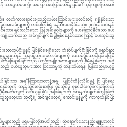
င်းကို ကာကွယ်ပေးပြီး အမြောက်အမြားဝယ်ယူခြင်း၏ ကုန်ကျစရိတ်အား
်။ လက်ကားရောင်းချသည့်လမ်းကြောင်းများမှတစ်ဆင့် ရရှိနိုင်သော
့်အလမ်းများကို တစ်ခါတစ်ရံ ဖန်တီးပေးနိုင်သည်။ ဂုဏ်သတင်းနှင့်
်သော၊ ရှင်းလင်းသော ပြန်အမ်းမူဝါဒများကို ပေးဆောင်နိုင်သော ပေး
ကျိုးဆက်သည် အင်ဂျင်ပျက်စီးမှုဖြစ်စေနိုင်သောကြောင့် ပေးသွင်းသူ
ုပ်ပိုးမှုနှင့် ဖြစ်နိုင်ချေရှိသော တံဆိပ်ပျက်စီးခြင်းကို ရှောင်ရှား
သူများသည် ကုန်ပစ္စည်းအဟောင်းများကို အသစ်ပို့ဆောင်ခြင်းမပြုမီ
ခြေရာခံခြင်းသည် ယာဉ်အမျိုးအစားများစွာကို စီမံခန့်ခွဲသော အဖွဲ့
်းသည် ဝယ်ယူသူများအား မြင်သာမှုကို ထိန်းသိမ်းရန်၊ ပြန်လည်မှာယူမှု
င်းဟာ အချိန်ကြာလာတာနဲ့အမျှ ပြုပြင်ထိန်းသိမ်းမှုနဲ့ ပြုပြင်ရေး
ကို ထည့်သွင်းစဉ်းစားပြီး ပိုင်ဆိုင်မှု စုစုပေါင်းကုန်ကျစရိတ်ကို
ပိုမိုစမတ်ကျတဲ့ ဝယ်ယူမှုပါပဲ။ အဖြစ်များတဲ့ အားနည်းချက်တွေဖြစ်တဲ့
်ယူသူတွေဟာ သူတို့ရဲ့ အင်ဂျင်တွေရဲ့ ကောင်းမွန်မှုကို ကာကွယ်နိုင်ပြီး
မှုများသည် မရှိမဖြစ်လိုအပ်ပါသည်။ ထိရောက်သောနည်းဗျူဟာတစ်
င့် ဝန်ဆောင်မှုကြားကာလများတစ်လျှောက် ဝယ်ယူမှုများကို ပေါင်းစည်း