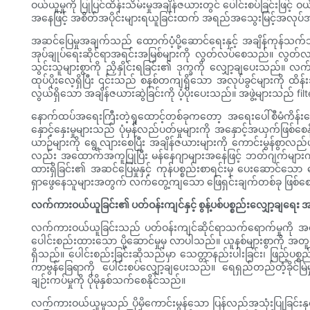
ဝယ်ယူမှုကို ပြုပြင်ထိန်းသိမ်းမှုအချိန်ဇယားတွင် ပေါင်းစပ်ခြင်းဖ
အနေဖြင့် အစိတ်အပိုင်းများရယူခြင်းထက် အရည်အသွေးမြင့်အလုပ်အပေ
အဆင်ပြေမှုအချက်သည် ထောက်ပံ့ပို့ဆောင်ရေးနှင့် အချိန်ကုန်သက်သာစ
အုပ်ချုပ်ရေးဆိုင်ရာအရင်းအမြစ်များကို လွတ်လပ်စေသည်။ လွတ်လပ်သေ
သွင်းသူများစွာကို ညှိနှိုင်းရခြင်း၏ ဒုက္ခကို လျှော့ချပေးသည်
ထုပ်ပိုးလေ့ရှိပြီး ၎င်းသည် စနစ်တကျရှိသော အလုပ်ခွင်များကို ထိန်းသ
လွယ်ရှိသော အချိန်ဇယားဆွဲခြင်းကို ပံ့ပိုးပေးသည်။ အဖွဲ့များသည် fil
နောက်ထပ်အရေးကြီးတဲ့ရှုထောင့်တစ်ခုကတော့ အရေးပေါ်စီမံကိန်းရ
နှောင့်နှေးမှုများသည် ပုံမှန်လည်ပတ်မှုများကို အနှောင့်အယှက်ဖြစ်
ယာဉ်များကို ရွေ့လျားစေပြီး အချိန်ဇယားများကို ကောင်းမွန်စွာလည်ပ
လည်း အထောက်အကူပြုပြီး မန်နေဂျာများအနေဖြင့် ဘတ်ဂျက်များကို ပိုမ
ထားရှိခြင်း၏ အဆင်ပြေမှုနှင့် ကုန်ပစ္စည်းစာရင်းမှ ပေးဆောင်သော ငွေ
ရှာဖွေနေသူများအတွက် လက်တွေ့ကျသော ဖြေရှင်းချက်တစ်ခု ဖြစ်
လက်ကားဝယ်ယူခြင်း၏ ပတ်ဝန်းကျင်နှင့် စွန့်ပစ်ပစ္စည်းလျှော့ချရေး 
လက်ကားဝယ်ယူခြင်းသည် ပတ်ဝန်းကျင်ဆိုင်ရာသက်ရောက်မှုကို အဓိပ္ပာယ
ပေါင်းစည်းထားသော ပို့ဆောင်မှုမှ လာပါသည်။ ယူနစ်များစွာကို အတူတ
ရှိသည်။ ပေါင်းစည်းခြင်းဆိုသည်မှာ သေတ္တာနည်းပါးခြင်း၊ ဖြည့်ပစ္စည်းနည
ကာဗွန်ခြေရာကို ပေါင်းစပ်လျှော့ချပေးသည်။ ရေရှည်တည်တံ့ခိုင
ချဉ်းကပ်မှုကို ပိုမိုနှစ်သက်စေနိုင်သည်။
လက်ကားဝယ်ယူမှုသည် ပိုမိုကောင်းမွန်သော ပြန်လည်အသုံးပြုခြင်းနှင့