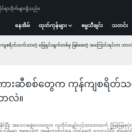
ုင်ရာသိုက်များရှိသည်။
နေအိမ်
ထုတ်ကုန်များ
ဓမ္မသီချင်း
သတင်း
ကျစရိတ်သက်သာတဲ့ ဖြေရှင်းချက်တစ်ခု ဖြစ်စေတဲ့ အကြောင်းရင်းက ဘာလ
ကားဆီစစ်တွေက ကုန်ကျစရိတ်သက်
ဘာလဲ။
ရနိုင်ပြီး အသေးအဖွဲလေးတွေက လူတိုင်းမျှော်လင့်ထားတာထက် ပိုမြန်မြန်စုပု
ှည်ခံမှုမှာ အရေးပါတဲ့ အခန်းကဏ္ဍကနေ ပါဝင်နေတဲ့ သေးငယ်ပြီး ဆွဲဆောင