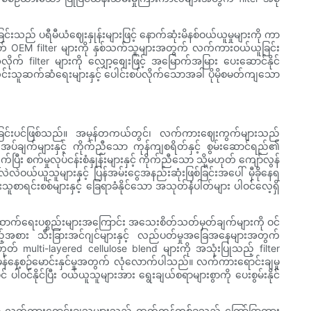
င်းသည် ပရီမီယံဈေးနှုန်းများဖြင့် နောက်ဆုံးမိနစ်ဝယ်ယူမှုများကို ကာ
မဟုတ် OEM filter များကို နှစ်သက်သူများအတွက် လက်ကားဝယ်ယူခြင်း
က် filter များကို လျှော့စျေးဖြင့် အမြောက်အမြား ပေးဆောင်နိုင်
ေးသွင်းသူဆက်ဆံရေးများနှင့် ပေါင်းစပ်လိုက်သောအခါ ပိုမိုစမတ်ကျသော
ကြခြင်းပင်ဖြစ်သည်။ အမှန်တကယ်တွင်၊ လက်ကားဈေးကွက်များသည်
အပ်ချက်များနှင့် ကိုက်ညီသော ကုန်ကျစရိတ်နှင့် စွမ်းဆောင်ရည်၏
း စက်မှုလုပ်ငန်းစံနှုန်းများနှင့် ကိုက်ညီသော သို့မဟုတ် ကျော်လွန်
ယ်ယူသူများနှင့် ပြန်အမ်းငွေအနည်းဆုံးဖြစ်ခြင်းအပေါ် မှီခိုနေရ
ူစာရင်းစစ်များနှင့် ခြေရာခံနိုင်သော အသုတ်နံပါတ်များ ပါဝင်လေ့ရှိ
ောက်ရေးပစ္စည်းများအကြောင်း အသေးစိတ်သတ်မှတ်ချက်များကို ဝင်
မည့်အစား သီးခြားအင်ဂျင်များနှင့် လည်ပတ်မှုအခြေအနေများအတွက်
် multi-layered cellulose blend များကို အသုံးပြုသည့် filter
ုံမှန်နေ့စဉ်မောင်းနှင်မှုအတွက် လုံလောက်ပါသည်။ လက်ကားရောင်းချမှု
ပါဝင်နိုင်ပြီး ဝယ်ယူသူများအား ရွေးချယ်စရာများစွာကို ပေးစွမ်းနိုင်
းသော လက်ကားရောင်းချသူများသည် ထုတ်ကုန်တစ်ခုသည် ကြော်ငြာထား