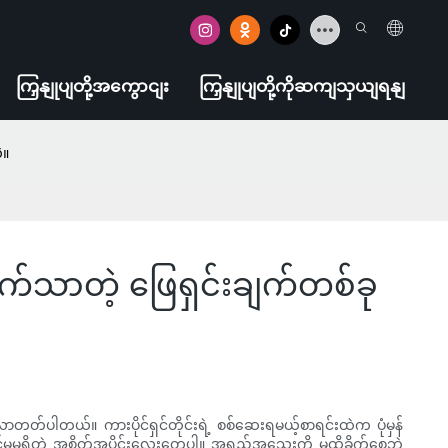
ကြှနျုပျတို့အကွောငျး
ကြှနျုပျတို့ကိုဆကျသှယျရနျ
ဲ။
သာတဲ့ ဖြေရှင်းချက်တစ်ခု
ံလာတတ်ပါတယ်။ ကားပိုင်ရှင်တိုင်းရဲ့ စစ်ဆေးရမယ့်စာရင်းထဲက ပုံမှန်
်မှုမရှိတဲ့ အစိတ်အပိုင်းလေးတွေပါ။ အရည်အသွေးကို မထိခိုက်စေဘဲ