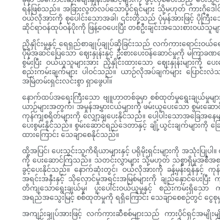
ရန်ဖြစ်သည်။ အခြားလွတ်လပ်သောပိုင်ရှင်များ သို့မဟုတ် ကားဂိုဒေါ
ဝယ်လိုအားကို စုပေါင်းသောအခါ၊ ၎င်းတို့သည် ပုံမှန်အားဖြင့် ပိုက
ဆိုင်ရာဝန်ထုပ်ဝန်ပိုးကို ဖြန့်ဝေပေးပြီး တစ်ဦးချင်းအသေးစားဝယ်သူ
ညှိနှိုင်းမှုနှင့် ရေရှည်စာချုပ်ချုပ်ဆိုခြင်းသည် လက်ကားရောင်း
ပိုမိုအဆင်ပြေသော ဈေးနှုန်းနှင့် ဦးစားပေးဝန်ဆောင်မှုကို မကြာ
စွမ်းပြီး ဝယ်ယူသူများအား ညှိနှိုင်းထားသော ဈေးနှုန်းများကို ပေ
စည်းကမ်းချက်များ ပါဝင်သည်။ ယာဉ်လိုအပ်ချက်များ ပြောင်းလဲသည့်
အမြဲတမ်းရှင်းလင်းစွာ ရှာဖွေပါ။
နောက်ထပ်အရေးကြီးသော ဗျူဟာတစ်ခုမှာ စစ်ထုတ်မှုရွေးချယ်မှုများကိ
ယာဉ်များအတွက်၊ အမှုန်အမွှားငယ်များကို ဖမ်းယူပေးသော စွမ်းဆောင်ရည်
ကုန်ကျစရိတ်များကို လျှော့ချပေးနိုင်သည်။ ပေါ့ပါးသောအခြေအနေမျ
ပေးစွမ်းနိုင်သည်။ စွမ်းဆောင်ရည်ဒေတာနှင့် ချို့ယွင်းချက်များကိ
ထားကြောင်း သေချာစေနိုင်သည်။
ထို့အပြင်၊ ပေးသွင်းသူကိရိယာများနှင့် ပရိုမိုးရှင်းများကို အသုံးပြုပါ
ကို ပေးဆောင်ကြသည်။ သတင်းလွှာများ သို့မဟုတ် သစ္စာရှိမှုအစီအစဉ်မျ
ခွင့်ပေးနိုင်သည်။ နောက်ဆုံးတွင်၊ ဝယ်လိုအားကို ခန့်မှန်းရန်နှင့် 
အရင်းအနှီးနှင့် သိုလှောင်မှုအရင်းအမြစ်များကို ချည်နှောင်ပေးပြီ
တိကျသောရွေးချယ်မှု၊ ပူးပေါင်းဝယ်ယူမှုနှင့် စည်းကမ်းရှိသော ကုန်
အရည်အသွေးမြင့် စစ်ထုတ်မှုကို ရရှိကြောင်း သေချာစေစဉ်တွင် ငွေစုမှ
အကျဉ်းချုပ်အားဖြင့် လက်ကားဆီစစ်များသည် ကားပိုင်ရှင်အမျိုးမျိ