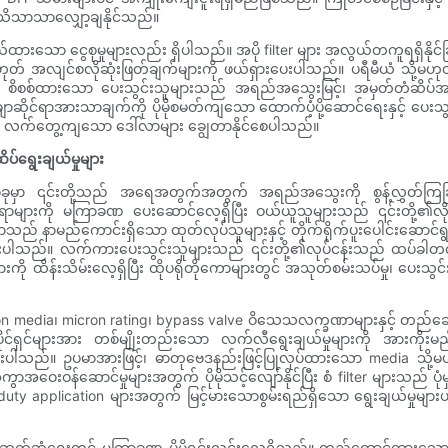
ိသိသာသာလျှော့ချနိုင်သည်။
ွယ်ထားသော ငွေစုမှုများလည်း ရှိပါသည်။ အပို filter များ အလွယ်တကူရရှိနိုင်ခြ
ု့မဟုတ် အလျင်စလိုဆုံးဖြတ်ချက်များကို ဖယ်ရှားပေးပါသည်။ ပရီမီယံ သို့
စွာ စိစစ်ထားသော ပေးသွင်းသူများသည် အရည်အသွေးမြင့်၊ အမှတ်တံဆိပ်အလို
်္ချာဆိုင်ရာအားသာချက်ကို ပိုမိုစမတ်ကျသော ထောက်ပံ့ပို့ဆောင်ရေးနှင့် ပ
င် လက်တွေ့ကျသော ဒေါ်လာများ ချွေတာနိုင်စေပါသည်။
်ရွေးချယ်မှုများ
တစ်ခုမှာ ၎င်းတို့သည် အရေအတွက်အတွက် အရည်အသွေးကို စွန့်လွှတ်
စရာများကို မကြာခဏ ပေးဆောင်လေ့ရှိပြီး ဝယ်ယူသူများသည် ၎င်းတို့၏လို
် နာမည်ကောင်းရှိသော ထုတ်လုပ်သူများနှင့် တိုက်ရိုက်ပူးပေါင်းဆောင်ရွက်ပြီ
ြူးပါသည်။ လက်ကားပေးသွင်းသူများသည် ၎င်းတို့၏လုပ်ငန်းသည် ထပ်ခါတလဲလဲဝ
 ထိန်းသိမ်းလေ့ရှိပြီး ထိုပရိုတိုကောများတွင် အသုတ်စမ်းသပ်မှု၊ ပေးသွင်းသ
n media၊ micron rating၊ bypass valve ဝိသေသလက္ခဏာများနှင့် တည်ဆ
ိုင်ရှင်များအား တစ်မျိုးတည်းသော လက်လီရွေးချယ်မှုများကို အားကိုး
းပါသည်။ ဥပမာအားဖြင့်၊ ဓာတုဗေဒနည်းဖြင့်ပြုလုပ်ထားသော media သို့မဟုတ
အဝေးဝန်ဆောင်မှုများအတွက် ပိုမိုသင့်လျော်နိုင်ပြီး စံ filter များသည် ပ
duty application များအတွက် မြင့်မားသောစွမ်းရည်ရှိသော ရွေးချယ်မှုများပင် 
းဝယ်ရေးဆက်ဆံရေးတွင် မကြာခဏ ပိုမိုရှင်းလင်းလေ့ရှိသည်။ တည်ထောင်ထာ