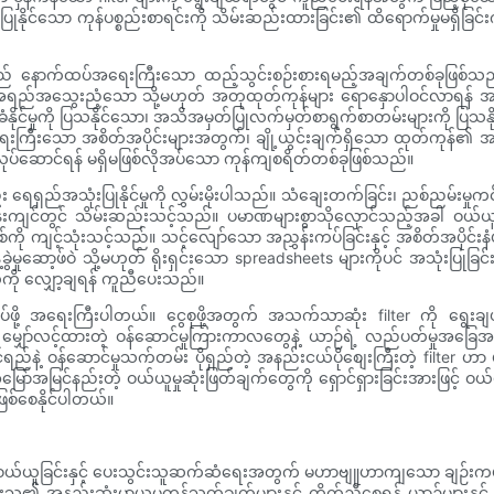
နိုင်သော ကုန်ပစ္စည်းစာရင်းကို သိမ်းဆည်းထားခြင်း၏ ထိရောက်မှုမရှိခြ
်းသည် နောက်ထပ်အရေးကြီးသော ထည့်သွင်းစဉ်းစားရမည့်အချက်တစ်ခုဖြစ်သည
 အရည်အသွေးညံ့သော သို့မဟုတ် အတုထုတ်ကုန်များ ရောနှောပါဝင်လာရန် အခွင
င်မှုကို ပြသနိုင်သော၊ အသိအမှတ်ပြုလက်မှတ်စာရွက်စာတမ်းများကို ပြသနိုင
 အရေးကြီးသော အစိတ်အပိုင်းများအတွက်၊ ချို့ယွင်းချက်ရှိသော ထုတ်ကုန်၏ အ
လုပ်ဆောင်ရန် မရှိမဖြစ်လိုအပ်သော ကုန်ကျစရိတ်တစ်ခုဖြစ်သည်။
ရှည်အသုံးပြုနိုင်မှုကို လွှမ်းမိုးပါသည်။ သံချေးတက်ခြင်း၊ ညစ်ညမ်းမှုကင်းသောထ
တ်ဝန်းကျင်တွင် သိမ်းဆည်းသင့်သည်။ ပမာဏများစွာသိုလှောင်သည့်အခါ ဝယ်ယူ
င့်သုံးသင့်သည်။ သင့်လျော်သော အညွှန်းကပ်ခြင်းနှင့် အစိတ်အပိုင်းနံပါတ်
ွဲမှုဆော့ဖ်ဝဲ သို့မဟုတ် ရိုးရှင်းသော spreadsheets များကိုပင် အသုံးပြုခြင
ာယ်ကို လျှော့ချရန် ကူညီပေးသည်။
်ဖို့ အရေးကြီးပါတယ်။ ငွေစုဖို့အတွက် အသက်သာဆုံး filter ကို ရွေးချယ်ခြ
ျှော်လင့်ထားတဲ့ ဝန်ဆောင်မှုကြားကာလတွေနဲ့ ယာဉ်ရဲ့ လည်ပတ်မှုအခြေအနေတွေ
်ရည်နဲ့ ဝန်ဆောင်မှုသက်တမ်း ပိုရှည်တဲ့ အနည်းငယ်ပိုစျေးကြီးတဲ့ filter ဟာ 
 အမြော်အမြင်နည်းတဲ့ ဝယ်ယူမှုဆုံးဖြတ်ချက်တွေကို ရှောင်ရှားခြင်းအားဖြင့် ဝယ
ြစ်စေနိုင်ပါတယ်။
ဝယ်ယူခြင်းနှင့် ပေးသွင်းသူဆက်ဆံရေးအတွက် မဟာဗျူဟာကျသော ချဉ်းကပ်
င်းသူ၏ အနည်းဆုံးမှာယူမှုကန့်သတ်ချက်များနှင့် ကိုက်ညီစေရန် ယာဉ်များနှ