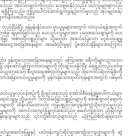
စဉ်များသည် အားသာချက်ကိုလည်း ပေးစွမ်းနိုင်သည်။ ဝယ်သူများစွာသည်
ု ရရှိကြသည်။ ဤပူးပေါင်းဆောင်ရွက်မှုချဉ်းကပ်မှုသည် အုပ်ချုပ်ရေး
ရောက်နိုင်စေပါသည်။
ည်ငြိမ်ပြီး ခန့်မှန်းနိုင်သော မှာယူမှုများအတွက် လဲလှယ်ရန်အတွက်
ဉ်တစ်ခု ချမှတ်ခြင်းသည် ပေးသွင်းသူများအား ပမာဏသေချာမှုကို ပေး
ျေးဖြင့် အစားထိုးပစ္စည်းများ သို့မဟုတ် အဆင်ပြေသော ငွေပေးချေမှု
အခြေအနေများ၊ အာမခံပံ့ပိုးမှုနှင့် ပို့ဆောင်ချိန်များအကြောင်း
ရန်ဖြစ်သည်။ ဖုန်ထူသောအခြေအနေများတွင် မကြာခဏ ခရီးတိုများသွားသော
ီး ဝန်ဆောင်မှုကြားကာလများကို တိုးချဲ့ပေးနိုင်ပြီး ရေရှည်လည်ပတ်မှု
ယ်ယူထားသော စီးပွားရေးစစ်ထုတ်မှုများသည် အကောင်းဆုံးတန်ဖိုးကို
မြောက်အမြားဝယ်ယူမှုများကို မှန်ကန်သောထုတ်ကုန်များအတွက် ပစ်မှတ်
ယ်ယူမှုလုပ်ငန်းစဉ်ကို ရိုးရှင်းစေသည့် အော်ဒါစီမံခန့်ခွဲမှုပေါ်တယ်များ
်းချမှု သို့မဟုတ် ပိတ်သိမ်းခြင်းပစ္စည်းများကို စောစီးစွာဝင်ရောက်
တမ်းများကို ထိန်းသိမ်းထားပါ။ ကုန်ပစ္စည်းအလွန်အကျွံသိုလှောင်မှုသည်
ယ်ယူမှုများကို အတင်းအကျပ်ပြုလုပ်စေသည်။ စမတ်ကျသော ညှိနှိုင်းမှု၊
ားနှင့် မန်နေဂျာများသည် ၎င်းတို့၏ယာဉ်များသည် ယုံကြည်စိတ်ချရသော၊
မှုအဆင်ပြေမှုနှင့် ပတ်ဝန်းကျင်ဆိုင်ရာအကျိုးကျေးဇူးများကို ဆွဲ