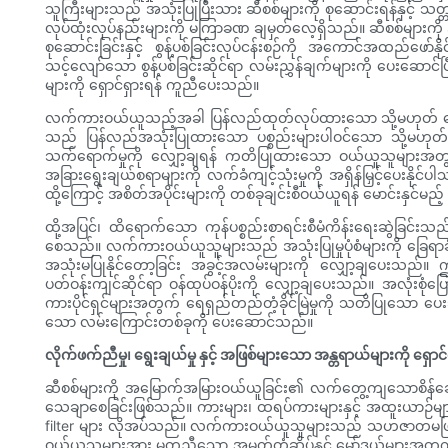
သူကြီးများသည် အသုံးပြုပြီးသား ဆီစစ်များကို စုဆောင်းရန်နှင့် သတ
လုပ်ထုံးလုပ်နည်းများကို မကြာခဏ ချမှတ်လေ့ရှိသည်။ ဆီစစ်များကိ
စုဆောင်းခြင်းနှင့် စွန့်ပစ်ခြင်းလုပ်ငန်းစဉ်ကို အကောင်အထည်ဖေ
သင့်လျော်သော စွန့်ပစ်ခြင်းဆိုင်ရာ လမ်းညွှန်ချက်များကို ပေးဆောင
များကို ရှောင်ရှားရန် ကူညီပေးသည်။
လက်ကားဝယ်ယူသည့်အခါ ပြန်လည်ထုတ်လုပ်ထားသော သို့မဟုတ် ရေရှ
သည် ပြန်လည်အသုံးပြုထားသော ပစ္စည်းများပါဝင်သော သို့မဟုတ် ပ
သက်ရောက်မှုကို လျှော့ချရန် ကတိပြုထားသော ဝယ်ယူသူများအတွက်၊ အ
အခြားရွေးချယ်စရာများကို လက်ခံကျင့်သုံးမှုကို အရှိန်မြှင့်ပေးနိ
ထို့ကြောင့် အစိတ်အပိုင်းများကို တစ်ခုချင်းစီဝယ်ယူရန် မောင်းနှင်
ထို့အပြင်၊ ထိရောက်သော ကုန်ပစ္စည်းစာရင်းစီမံကိန်းရေးဆွဲခြင်
စေသည်။ လက်ကားဝယ်ယူသူများသည် အသုံးပြုမှုပုံစံများကို ခြေရာခ
အသုံးမပြုနိုင်တော့ခြင်း အခွင့်အလမ်းများကို လျှော့ချပေးသည်။ ဤဂ
ပတ်ဝန်းကျင်ဆိုင်ရာ ဝန်ထုပ်ဝန်ပိုးကို လျှော့ချပေးသည်။ အလုံးစုံ
ကားပိုင်ရှင်များအတွက် ရေရှည်တည်တံ့ခိုင်မြဲမှုကို သတိပြုသော ပေ
သော လမ်းကြောင်းတစ်ခုကို ပေးဆောင်သည်။
လိုက်ဖက်ညီမှု၊ ရွေးချယ်မှု နှင့် အဖြစ်များသော အန္တရာယ်များကို ရှောင်ရ
ဆီစစ်များကို အမြောက်အမြားဝယ်ယူခြင်း၏ လက်တွေ့ကျသောစိန်ခေါ်မှု
သေချာစေခြင်းဖြစ်သည်။ ကားများ၊ ထရပ်ကားများနှင့် အထူးယာဉ်မ
filter များ လိုအပ်သည်။ လက်ကားဝယ်ယူသူများသည် သဟဇာတမဖြစ်သောပ
ဝယ်ယူသူများအား မတူညီသော အမှတ်တံဆိပ်နှင့် မော်ဒယ်များအတွက် မှ