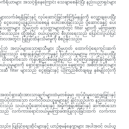
တ်ကိရိယာများ အသင့်ရှိနေကြောင်း သေချာစေနိုင်ပြီး နည်းပညာရှင်များ
ခံရရှိခြင်းနှင့် လုပ်ဆောင်ခြင်း၏ကြိမ်နှုန်းကို လျှော့ချပေးပြီး
ငွေပေးငွေယူနည်းပါးစေရန် ပေါင်းစပ်ခြင်းသည် ပို့ဆောင်ခနှင့် ပေး
 သေတ္တာများ သို့မဟုတ် သေတ္တာများထဲတွင် filter များကို မကြာခဏ
 ကူညီပေးသည်။ ထို့အပြင် ဝယ်ယူမှုတွင် စီးပွားရေးသည် ပြောင်းလွယ်ပြင်
လအတွင်း ပြုပြင်ထိန်းသိမ်းမှုကို စီစဉ်နိုင်သည်။
်လင့်ဘဲ အလုပ်များသောရာသီများ သို့မဟုတ် ထောက်ပံ့ရေးကွင်းဆက်
ြင်းသည် ဈေးနှုန်းမြင့်တက်မှုနှင့် ပြတ်လပ်မှုများမှ ကာကွယ်ပေးပြီး
်သော ကုန်ပစ္စည်းစီမံခန့်ခွဲမှုသည် ငွေကြေးခန့်မှန်းနိုင်စွမ်းကို
်ယူမှုများကို ရှောင်ရှားနိုင်စေပါသည်။ နေရာတွင် အစိတ်အပိုင်းများ
filter များသည် ငွေစုခြင်းနှင့် ယုံကြည်စိတ်ချရမှု နှစ်မျိုးလုံးကို
ှားဆုံးအားသာချက်များထဲမှတစ်ခုမှာ ထုပ်ပိုးမှုလျှော့ချခြင်းနှင့်
ုပ်ပိုးထားသော လက်လီဝယ်ယူမှုများနှင့် နှိုင်းယှဉ်ပါက နည်းပါးလေ့
း ၎င်းသည် သယ်ယူပို့ဆောင်ရေးနှင့် အမှိုက်စွန့်ပစ်ခြင်းနှင့် ဆက်စပ်သော
မှုများသည် လက်ကားရောင်းဝယ်မှုမကြာခဏပြုလုပ်ခြင်းထက် လက်ကား
ါသည်။ ပြုပြင်ရေးဆိုင်များနှင့် ယာဉ်စုမန်နေဂျာများ အပါအဝင် ဝယ်ယူ