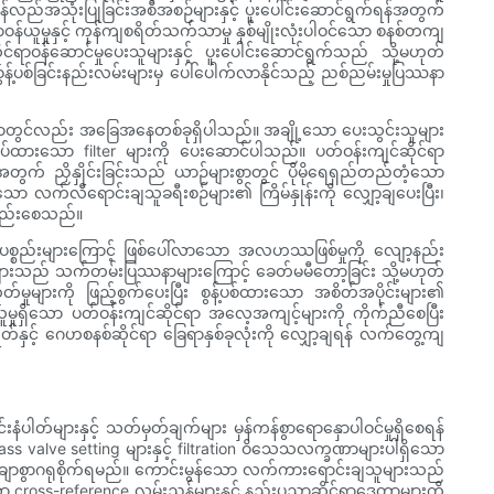
ပြန်လည်အသုံးပြုခြင်းအစီအစဉ်များနှင့် ပူးပေါင်းဆောင်ရွက်ရန်အတွက်
ယူမှုနှင့် ကုန်ကျစရိတ်သက်သာမှု နှစ်မျိုးလုံးပါဝင်သော စနစ်တကျ
်ရာဝန်ဆောင်မှုပေးသူများနှင့် ပူးပေါင်းဆောင်ရွက်သည် သို့မဟုတ်
ွန့်ပစ်ခြင်းနည်းလမ်းများမှ ပေါ်ပေါက်လာနိုင်သည့် ညစ်ညမ်းမှုပြဿနာ
ာတွင်လည်း အခြေအနေတစ်ခုရှိပါသည်။ အချို့သော ပေးသွင်းသူများ
ုပ်ထားသော filter များကို ပေးဆောင်ပါသည်။ ပတ်ဝန်းကျင်ဆိုင်ရာ
ွက် ညှိနှိုင်းခြင်းသည် ယာဉ်များစွာတွင် ပိုမိုရေရှည်တည်တံ့သော
သော လက်လီရောင်းချသူခရီးစဉ်များ၏ ကြိမ်နှုန်းကို လျှော့ချပေးပြီး၊
ာ့နည်းစေသည်။
ာ ပစ္စည်းများကြောင့် ဖြစ်ပေါ်လာသော အလဟဿဖြစ်မှုကို လျော့နည်း
ာများသည် သက်တမ်းပြဿနာများကြောင့် ခေတ်မမီတော့ခြင်း သို့မဟုတ်
တ်မှုများကို ဖြည့်စွက်ပေးပြီး စွန့်ပစ်ထားသော အစိတ်အပိုင်းများ၏
ယူမှုရှိသော ပတ်ဝန်းကျင်ဆိုင်ရာ အလေ့အကျင့်များကို ကိုက်ညီစေပြီး
်နှင့် ဂေဟစနစ်ဆိုင်ရာ ခြေရာနှစ်ခုလုံးကို လျှော့ချရန် လက်တွေ့ကျ
တ်များနှင့် သတ်မှတ်ချက်များ မှန်ကန်စွာရောနှောပါဝင်မှုရှိစေရန်
alve setting များနှင့် filtration ဝိသေသလက္ခဏာများပါရှိသော
သေချာစွာဂရုစိုက်ရမည်။ ကောင်းမွန်သော လက်ကားရောင်းချသူများသည်
 cross-reference လမ်းညွှန်များနှင့် နည်းပညာဆိုင်ရာဒေတာများကို