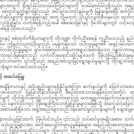
ဆိုမှုများအတွက် ရိုးရှင်းသောလမ်းကြောင်းများကို ပေးဆောင်လေ့ရှိသည်။
ှုညံ့ဖျင်းခြင်းသည် အင်ဂျင်ဟောင်းနွမ်းမှုကို မြန်ဆန်စေပြီး စက်ပိုင်းဆိုင
ျားကို ရှာဖွေခြင်းနှင့် အတု သို့မဟုတ် ယိုယွင်းပျက်စီးနေသော ထုတ်က
ာင်း အတည်ပြုခြင်း၊ လက်ခံရရှိသည့်အခါ စစ်ဆေးခြင်းနှင့် ဂိုဒေါင်များတွင် သ
် ပံ့ပိုးပေးသည်။
နှင့် စစ်ထုတ်ကိရိယာများကို တိကျစွာ ကိုက်ညီစေရန် ကူညီပေးသည့် နည်း
်။ ဤနည်းပညာပံ့ပိုးမှုသည် မမှန်ကန်သော ဝယ်ယူမှုများ၏ အခွင့်အလမ်း
ကားအသုံးချမှုများ၊ ရှားပါးစစ်ထုတ်ကိရိယာအရွယ်အစားရှိသော ဂန္ထဝင်ကာ
းရင်းမြစ်များသည် လက်လီအရောင်းဆိုင်များထက် ပိုမိုယုံကြည်စိတ်ချရသေ
 ၎င်းတို့သည် အရည်အသွေးမြင့်ရွေးချယ်မှုများသို့ တိုးချဲ့ဝင်ရောက်ခ
အုံများ တပ်ဆင်ထားသည်။
င့် အဆင်ပြေမှု
ချိန်ဇယားနှင့် အပိုပစ္စည်းများရရှိနိုင်မှုအကြား ဆက်နွယ်မှုကို ပြောင်းလဲစ
ိုအပ်တော့ဘဲ ပြုပြင်ထိန်းသိမ်းမှုကို စီစဉ်ထားသောအချိန်ဇယားအတိုင
့်မှန်းနိုင်မှုကို တိုက်ရိုက်အကျိုးသက်ရောက်စေသည့် မဟာဗျူဟာမြောက်လုပ်ဆော
သည် နောက်ပိုင်းတွင် ပိုမိုစျေးကြီးသောပြုပြင်မှုများအဖြစ်သို့ အဆင့်ဆင့်ပြေ
ွယ်အစားမဆိုရှိသော အဖွဲ့အစည်းများသည် ဝန်ဆောင်မှုလုပ်ငန်းများကို ချောမွေ့
အမြားဝယ်ယူခြင်းထက် ပိုမိုပါဝင်သည်။ ၎င်းသည် တပ်ဆင်မှုအမျိုးအစား၊ သက်တမ
်ယူသူများအား အလိုအလျောက်မှာယူမှုစနစ်များ၊ အနည်းဆုံးစတော့အဆင့်သတိပေး
ုများသည် ပြုပြင်ရေးဆိုင်ငယ်များ သို့မဟုတ် အထူးဝယ်ယူရေးဝန်ထမ်းများမရှ