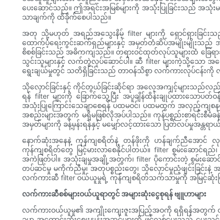
ပေးဆောင်သည်။ ဤအရင်းအမြစ်များကို အသုံးပြုခြင်းသည် အသုံးမပြု
သာချက်ကို ထိခိုက်စေပါသည်။
အတု သို့မဟုတ် အရည်အသွေးနိမ့် filter များကို ရှောင်ရှားခြင
ထောက်ပံ့ရေးကွင်းဆက်ရှည်များနှင့် အမှတ်တံဆိပ်အမျိုးမျိုးသည်
စိစစ်ခြင်းသည် အဓိကကျသည်။ တရားဝင်ထုတ်လုပ်သူများထံ ခြေရာခံနို
သွင်းသူများနှင့် လက်တွဲလုပ်ဆောင်ပါ။ ဆီ filter များကဲ့သို့သော
ရွေးချယ်မှုတွင် သတိရှိခြင်းသည် တာဝန်သိစွာ လက်ကားလုပ်ငန်းကို 
သိုလှောင်ခြင်းနှင့် ကိုင်တွယ်ခြင်းဆိုင်ရာ အလေ့အကျင့်များသည်လည်း ရေ
ရန် filter များကို ခြောက်သွေ့ပြီး အပူချိန်ထိန်းချုပ်ထားသောပ
အသုံးပြုကြောင်းသေချာစေရန် ပထမဝင်၊ ပထမထွက် အလှည့်ကျစနစ်ကို ကျ
အစည်းများအတွက် မရှိမဖြစ်လိုအပ်ပါသည်။ ကုန်ပစ္စည်းစာရင်းစီမံခန့်ခ
အမှတ်များကို ခန့်မှန်းရန်နှင့် မမျှော်လင့်ထားသော ပြတ်လပ်မှုအန္တရ
နောက်ဆုံးအနေနဲ့ ကုန်ကျစရိတ်နဲ့ တန်ဖိုးကို ဟန်ချက်ညီအောင် လုပ
ကုန်ကျစရိတ်တွေ မြင့်မားလာစေနိုင်ပါတယ်။ filter စွမ်းဆောင်ရည်၊ မ
အကဲဖြတ်ပါ။ အသုံးချမှုအချို့အတွက်၊ filter ပိုကောင်းတဲ့ စွမ်းဆောင
တပ်ဆင်မှု မကိုက်ညီမှု၊ အတုပစ္စည်းတွေ၊ သိုလှောင်မှုညံ့ဖျင်းခြင်းနဲ့
လက်ကားဆီ filter ဝယ်ယူမှုရဲ့ ကုန်ကျစရိတ်သက်သာမှုကို အမြင့်ဆုံးဖ
လက်ကားဆီစစ်များဝယ်ယူရာတွင် အများဆုံးငွေစုရန် ဗျူဟာများ
လက်ကားဝယ်ယူမှု၏ အကျိုးကျေးဇူးအပြည့်အဝကို ရရှိရန်အတွက် 
ခုမှာ အကောင်းဆုံးစျေးနှုန်းအဆင့်များကို ဖွင့်လှစ်ပေးသည့် ပေးသွ