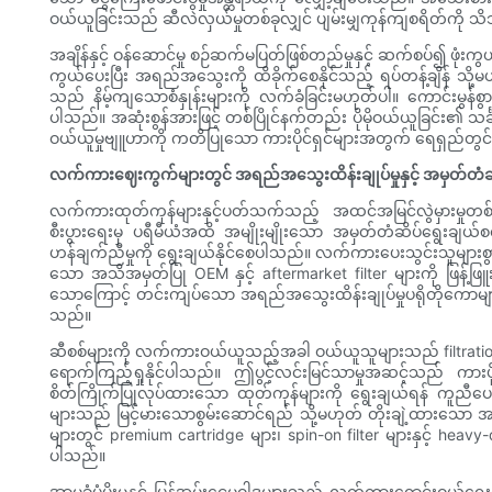
ဝယ်ယူခြင်းသည် ဆီလဲလှယ်မှုတစ်ခုလျှင် ပျမ်းမျှကုန်ကျစရိတ်ကို သ
အချိန်နှင့် ဝန်ဆောင်မှု စဉ်ဆက်မပြတ်ဖြစ်တည်မှုနှင့် ဆက်စပ်၍ ဖုံးက
ကွယ်ပေးပြီး အရည်အသွေးကို ထိခိုက်စေနိုင်သည့် ရပ်တန့်ချိန် သိ
သည် နိမ့်ကျသောစံနှုန်းများကို လက်ခံခြင်းမဟုတ်ပါ။ ကောင်းမွန်
ပါသည်။ အဆုံးစွန်အားဖြင့် တစ်ပြိုင်နက်တည်း ပိုမိုဝယ်ယူခြင်း၏ သင
ဝယ်ယူမှုဗျူဟာကို ကတိပြုသော ကားပိုင်ရှင်များအတွက် ရေရှည်တွ
လက်ကားဈေးကွက်များတွင် အရည်အသွေးထိန်းချုပ်မှုနှင့် အမှတ်တံဆိပ
လက်ကားထုတ်ကုန်များနှင့်ပတ်သက်သည့် အထင်အမြင်လွဲမှားမှု
စီးပွားရေးမှ ပရီမီယံအထိ အမျိုးမျိုးသော အမှတ်တံဆိပ်ရွေးချယ်
ဟန်ချက်ညီမှုကို ရွေးချယ်နိုင်စေပါသည်။ လက်ကားပေးသွင်းသူများစွာသည
သော အသိအမှတ်ပြု OEM နှင့် aftermarket filter များကို ဖြန့်ဖ
သောကြောင့် တင်းကျပ်သော အရည်အသွေးထိန်းချုပ်မှုပရိုတိုကောများကို
သည်။
ဆီစစ်များကို လက်ကားဝယ်ယူသည့်အခါ ဝယ်ယူသူများသည် filtratio
ရောက်ကြည့်ရှုနိုင်ပါသည်။ ဤပွင့်လင်းမြင်သာမှုအဆင့်သည် ကားပ
စိတ်ကြိုက်ပြုလုပ်ထားသော ထုတ်ကုန်များကို ရွေးချယ်ရန် ကူညီပေ
များသည် မြင့်မားသောစွမ်းဆောင်ရည် သို့မဟုတ် တိုးချဲ့ထားသော အကွာ
များတွင် premium cartridge များ၊ spin-on filter များနှင့် heavy-
ပါသည်။
အာမခံပံ့ပိုးမှုနှင့် ပြန်အမ်းငွေမူဝါဒများသည် လက်ကားရောင်