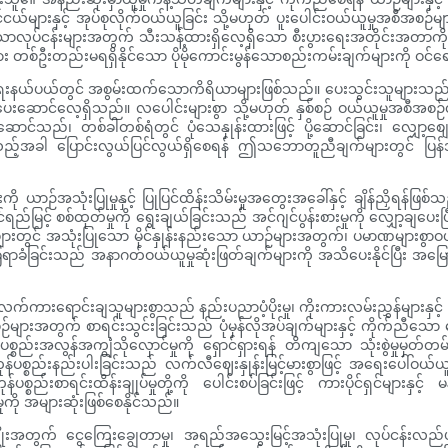
င်ငယ်များနှင့် အုပ်စုလိုက်ဝယ်ယူခြင်း သို့မဟုတ် ပူးပေါင်းဝယ်ယူမှုအစီအ
ြီးသောလုပ်ငန်းများအတွက် သီးသန့်ထားရှိလေ့ရှိသော စီးပွားရေးအတိုင်းအတာကိ
များ တစ်ဦးတည်းမရရှိနိုင်သော ပိုမိုကောင်းမွန်သောစည်းကမ်းချက်များကို ဝင်
ဝယ်ရေးနယ်ပယ်တွင် အစွမ်းထက်သောကိရိယာများဖြစ်သည်။ ပေးသွင်းသူများသည် တ
ခဏပေးဆောင်လေ့ရှိသည်။ လပေါင်းများစွာ သို့မဟုတ် နှစ်စဉ် ဝယ်ယူမှုအစီအစ
းဆောင်သည်၊ တစ်ခါတစ်ရံတွင် ပုံသေနှုန်းထားဖြင့် ပို့ဆောင်ခြင်း၊ လျှော့စ
အခါ ပြောင်းလွယ်ပြင်လွယ်ရှိစေရန် ဤသဘောတူညီချက်များတွင် ပြန်အမ်းငွေ
ု ယာဉ်အသုံးပြုမှုနှင့် ပြုပြင်ထိန်းသိမ်းမှုအတွေးအခေါ်နှင့် ချိန်ညှိ
မြင့် စစ်ထုတ်မှုကို ရွေးချယ်ခြင်းသည် အင်ဂျင်ပွန်းစားမှုကို လျှော့ချပေးပြ
ားတွင် အသုံးပြုသော မိုင်နှုန်းနည်းသော ယာဉ်များအတွက်၊ ပမာဏများစွာဝ
ု ခြေရာခံခြင်းသည် အနာဂတ်ဝယ်ယူမှုဆုံးဖြတ်ချက်များကို အသိပေးနိုင်ပြီး အ
။ လက်ကားရောင်းချသူများစွာသည် နည်းပညာပံ့ပိုးမှု၊ ကိုးကားလမ်းညွှန်များနှင့် ဝ
ားအတွက် စာရင်းသွင်းခြင်းသည် ပုံမှန်လိုအပ်ချက်များနှင့် ကိုက်ညီသော ရောင
ကုန်ပစ္စည်းအလွန်အကျွံသိုလှောင်မှုကို ရှောင်ရှားရန် တိကျသော သုံးစွဲမှုမှတ်
း ကုန်ပစ္စည်းနည်းပါးခြင်းသည် လက်လီဈေးနှုန်းမြင့်မားစွာဖြင့် အရေးပေါ်ဝ
ပစ္စည်းစာရင်းထိန်းချုပ်မှုတို့ကို ပေါင်းစပ်ခြင်းဖြင့် ကားပိုင်ရှင်မျ
ုကို အများဆုံးဖြစ်စေနိုင်သည်။
ုးအတွက် ငွေကြေးချွေတာမှု၊ အရည်အသွေးမြင့်အသုံးပြုမှု၊ လုပ်ငန်းလည်ပတ်