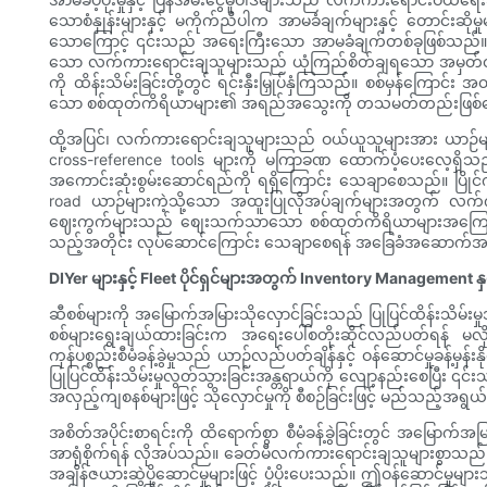
သောစံနှုန်းများနှင့် မကိုက်ညီပါက အာမခံချက်များနှင့် တောင်း
သောကြောင့် ၎င်းသည် အရေးကြီးသော အာမခံချက်တစ်ခုဖြစ်သည်။ စစ်ထုတ်မ
သော လက်ကားရောင်းချသူများသည် ယုံကြည်စိတ်ချရသော အမှတ်တံဆိပ်မ
ကို ထိန်းသိမ်းခြင်းတို့တွင် ရင်းနှီးမြှုပ်နှံကြသည်။ စစ်မှန်ကြေ
သော စစ်ထုတ်ကိရိယာများ၏ အရည်အသွေးကို တသမတ်တည်းဖြစ်စေရန
ထို့အပြင်၊ လက်ကားရောင်းချသူများသည် ဝယ်ယူသူများအား ယာဉ်များ
cross-reference tools များကို မကြာခဏ ထောက်ပံ့ပေးလေ့ရှိသည
အကောင်းဆုံးစွမ်းဆောင်ရည်ကို ရရှိကြောင်း သေချာစေသည်။ ပြိုင်
road ယာဉ်များကဲ့သို့သော အထူးပြုလိုအပ်ချက်များအတွက် လက်ကာ
ဈေးကွက်များသည် စျေးသက်သာသော စစ်ထုတ်ကိရိယာများအကြောင်းသာမက၊
သည့်အတိုင်း လုပ်ဆောင်ကြောင်း သေချာစေရန် အခြေခံအဆောက်အ
DIYer များနှင့် Fleet ပိုင်ရှင်များအတွက် Inventory Management နှ
ဆီစစ်များကို အမြောက်အမြားသိုလှောင်ခြင်းသည် ပြုပြင်ထိန်းသိမ်းမှုအ
စစ်များရွေးချယ်ထားခြင်းက အရေးပေါ်စတိုးဆိုင်လည်ပတ်ရန် မလ
ကုန်ပစ္စည်းစီမံခန့်ခွဲမှုသည် ယာဉ်လည်ပတ်ချိန်နှင့် ဝန်ဆောင်မှုခန
ပြုပြင်ထိန်းသိမ်းမှုလွတ်သွားခြင်းအန္တရာယ်ကို လျော့နည်းစေပြီး ၎င်း
အလှည့်ကျစနစ်များဖြင့် သိုလှောင်မှုကို စီစဉ်ခြင်းဖြင့် မည်သည့်အရ
အစိတ်အပိုင်းစာရင်းကို ထိရောက်စွာ စီမံခန့်ခွဲခြင်းတွင် အမြောက်
အာရုံစိုက်ရန် လိုအပ်သည်။ ခေတ်မီလက်ကားရောင်းချသူများစွာသည် ဝယ
အချိန်ဇယားဆွဲပို့ဆောင်မှုများဖြင့် ပံ့ပိုးပေးသည်။ ဤဝန်ဆောင်မှ