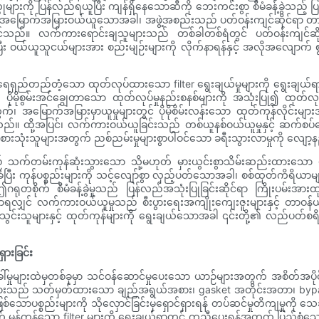
္တုများကို ပြန်လည်ရယူပြီး ကျန်ရှိနေသောဆီကို ဘေးကင်းစွာ စီမံခန့်ခွဲသည့် 
ု အမြောက်အမြားဝယ်ယူသောအခါ၊ အဖွဲ့အစည်းသည် ပတ်ဝန်းကျင်ဆိုင်ရာ တာဝန်
ာ်နိုင်သည်။ လက်ကားရောင်းချသူများသည် တစ်ခါတစ်ရံတွင် ပတ်ဝန်းကျင်ဆိုင
်ပြီး ဝယ်ယူသူငယ်များအား စည်းမျဉ်းများကို လိုက်နာရန်နှင့် အလိုအလျောက် စ
ည်တည်တံ့သော ထုတ်လုပ်ထားသော filter ရွေးချယ်မှုများကို ရွေးချယ်ရ
ိုမိုစွမ်းအင်ချွေတာသော ထုတ်လုပ်မှုနည်းစနစ်များကို အသုံးပြု၍ ထုတ်လ
မြောက်အမြားမှာယူမှုများတွင် ပိုမိုစိမ်းလန်းသော ထုတ်ကုန်လိုင်းများအတ
ုင်ပါသည်။ ထို့အပြင်၊ လက်ကားဝယ်ယူခြင်းသည် တစ်ယူနစ်ဝယ်ယူမှုနှင့် ဆက်စပ်
မည့် စားသုံးသူများအတွက် ညစ်ညမ်းမှုများစွာပါဝင်သော ခရီးသွားလာမှုကို လျေ
းသည် သက်တမ်းကုန်ဆုံးသွားသော သို့မဟုတ် မှားယွင်းစွာသိမ်းဆည်းထားသေ
ံပြီး ကုန်ပစ္စည်းများကို သင့်လျော်စွာ လှည့်ပတ်သောအခါ၊ စစ်ထုတ်ကိရိယ
ရုတစိုက် စီမံခန့်ခွဲမှုသည် ပြန်လည်အသုံးပြုခြင်းဆိုင်ရာ ကြိုးပမ်းအားထု
ပြောရလျှင် လက်ကားဝယ်ယူမှုသည် စီးပွားရေးအကျိုးကျေးဇူးများနှင့် တာဝန်
းသွင်းသူများနှင့် ထုတ်ကုန်များကို ရွေးချယ်သောအခါ ၎င်းတို့၏ လည်ပတ်စရိတ
ှားခြင်း
များထဲမှတစ်ခုမှာ သင်ဝန်ဆောင်မှုပေးသော ယာဉ်များအတွက် အစိတ်အပိုင်းနံပါ
ျားသည် သတ်မှတ်ထားသော ချည်အရွယ်အစား၊ gasket အတိုင်းအတာ၊ bypass v
စ္စည်းများကို သိုလှောင်ခြင်းမှရှောင်ရှားရန် တပ်ဆင်မှုတိကျမှုကို 
န်ကန်သော filter များကို ရွေးချယ်ရာတွင် ကူညီပေးရန်အတွက် ပြည့်စုံသော