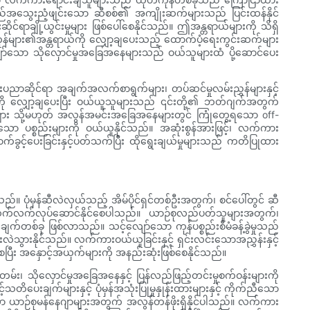
 အရည်အသွေးညံ့ဖျင်းသော ဆီစစ်၏ အကျိုးဆက်များသည် ပြင်းထန်နိုင်
်ရာချို့ယွင်းမှုများ ဖြစ်ပေါ်စေနိုင်သည်။ ဤအန္တရာယ်များကို သိရှိ
ုန်များ၏အန္တရာယ်ကို လျှော့ချပေးသည့် ထောက်ပံ့ရေးကွင်းဆက်များ
င့်လျော်သော သိုလှောင်မှုအခြေအနေများသည် ဝယ်သူများထံ ပို့ဆောင်ပေး
ပညာဆိုင်ရာ အချက်အလက်စာရွက်များ၊ တပ်ဆင်မှုလမ်းညွှန်များနှင့်
ကို လျှော့ချပေးပြီး ဝယ်ယူသူများသည် ၎င်းတို့၏ ဘတ်ဂျက်အတွက်
းများ သို့မဟုတ် အလွန်အမင်းအခြေအနေများတွင် ကြုံတွေ့ရသော off-
ာ ပစ္စည်းများကို ဝယ်ယူနိုင်သည်။ အဆုံးစွန်အားဖြင့်၊ လက်ကား
ွင့်ပေးခြင်းနှင့်ပတ်သက်ပြီး ထိုရွေးချယ်မှုများသည် ကတိပြုထား
ေသည်။ ပုံမှန်ဆီလဲလှယ်သည့် အိမ်ပိုင်ရှင်တစ်ဦးအတွက်၊ စင်ပေါ်တွင် ဆီ
်း ဆက်လက်လုပ်ဆောင်နိုင်စေပါသည်။ ယာဉ်စုလည်ပတ်သူများအတွက်၊
င်ချက်တစ်ခု ဖြစ်လာသည်။ သင့်လျော်သော ကုန်ပစ္စည်းစီမံခန့်ခွဲမှုသည်
ာင်းလဲသွားနိုင်သည်။ လက်ကားဝယ်ယူခြင်းနှင့် ရှင်းလင်းသောအညွှန်းနှင့်
စေပြီး အနှောင့်အယှက်များကို အနည်းဆုံးဖြစ်စေနိုင်သည်။
်း၊ သိုလှောင်မှုအခြေအနေနှင့် ပြန်လည်ဖြည့်တင်းမှုစက်ဝန်းများကို
ချက်များနှင့် ပုံမှန်အသုံးပြုမှုနှုန်းထားများနှင့် ကိုက်ညီသော
ိသော ယာဉ်စုမန်နေဂျာများအတွက် အလွန်တန်ဖိုးရှိနိုင်ပါသည်။ လက်ကား