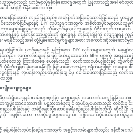
ြင့် ဝယ်ယူသူများသည် ယာဉ်များပုံမှန်ဝန်ဆောင်မှုအတွက် ပြန်လာသည့်အခါ စစ်ထု
ါ် အာရုံစိုက်နိုင်စေပါသည်။
ေခြင်းအထိ ကျယ်ပြန့်သည်။ အမြောက်အမြားပို့ဆောင်ခြင်းသည် မှာယူမှုများလက်
ာစက်ပြင်များနှင့် DIY လုပ်သူများအတွက် အစိတ်အပိုင်းများဝယ်ယူမှုကို 
။ လက်ကားရောင်းချသူများသည် သိုလှောင်ရလွယ်ကူစေရန် ဒီဇိုင်းထုတ်ထားသော
ိမ်းရန်နှင့် မှန်ကန်သောပစ္စည်းကို ရှာဖွေရန် ကုန်ဆုံးချိန်ကို လျှော့ချရန်
ter မရနိုင်သည့်အခါ တုံ့ပြန်ဆောင်ရွက်မှုများအစား အကောင်းဆုံးဝန်ဆောင်မှုကာ
ေးဆွဲခြင်းပါ။ ယာဉ်စုများနှင့် မကြာခဏ DIY လုပ်သူများအတွက် မမျှော
စေနိုင်သည်။ လက်ကားဈေးနှုန်းဖြင့် ဝယ်ယူထားသော filter များကို အရန်ထားရှိခ
တ်စေသည့် ကြားခံတစ်ခု ပေးစွမ်းသည်။ လက်ကားဝယ်ယူခြင်းနှင့် တွဲဖက်၍ ထိရောက
ိုတိကျစွာ ခွဲဝေပေးနိုင်ပြီး မြင့်မားသောကုန်ကျစရိတ်များဖြင့် အရေးပေါ်ဝယ
ကြေးနှင့် လုပ်ငန်းလည်ပတ်မှုထိန်းချုပ်မှု ပေါင်းစပ်ထားခြင်းသည် လက်ကားဆီ 
စေသည်။
အကျိုးကျေးဇူးများ
်ရှိသောနည်းလမ်းများစွာဖြင့် လျှော့ချရန် အထောက်အကူပြုနိုင်သည်။ အထင်ရ
ကွပို့ဆောင်သောအခါ၊ ပစ္စည်းတစ်ခုလျှင် ထုပ်ပိုးမှုပမာဏသည် တစ်ဦးချင်းထ
်းပါးခြင်းနှင့် တစ်ဦးချင်းပို့ဆောင်မှုခရီးစဉ်နည်းပါးခြင်းတို့ကို ဆိုလိုပြီ
်မြဲမှုကို ဂရုစိုက်သော ကားပိုင်ရှင်များအတွက်၊ ဤအထက်ပိုင်းထိရောက်
် စွန့်ပစ်ခြင်းလုပ်ငန်းစဉ်များအတွက် အခွင့်အလမ်းများကိုလည်း ဖန်တီးပေးပ