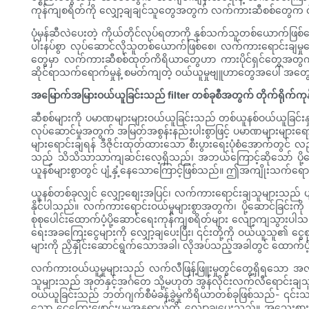
ကုန်ကျစရိတ်ကို လျှော့ချချင်သူတွေအတွက် လက်ကားဆီစစ်တွေက လိမ္မာပါ
ပုံမှန်ဆီလဲပေးတဲ့ ကိုယ်တိုင်လုပ်ရတာကို နှစ်သက်သူတစ်ယောက်ဖြစ်စေ
ပါးနပ်စွာ လုပ်ဆောင်လိုသူတစ်ယောက်ဖြစ်စေ၊ လက်ကားရောင်းချမှုရွေး
တွေမှာ လက်ကားဆီစစ်ထုတ်ကိရိယာတွေဟာ ကားပိုင်ရှင်တွေအတွက် 
ဆိုင်ရာသက်ရောက်မှုနဲ့ စမတ်ကျတဲ့ ဝယ်ယူမှုဗျူဟာတွေအပေါ် အတွေးအ
အမြောက်အမြားဝယ်ယူခြင်းသည် filter တစ်ခုစီအတွက် တိုက်ရိုက်ကုန
ဆီစစ်များကို ပမာဏများများဝယ်ယူခြင်းသည် တစ်ယူနစ်ဝယ်ယူခြင်းနှင့် 
လုပ်ဆောင်မှုအတွက် အမြတ်အစွန်းနည်းပါးစွာဖြင့် ပမာဏများများရေ
များရောင်းချရန် ဒီဇိုင်းထုတ်ထားသော စီးပွားရေးပုံစံအောက်တွင
သည် သိသိသာသာကျဆင်းလေ့ရှိသည်၊ အဘယ်ကြောင့်ဆိုသော် ပို့ဆောင်
ယူနစ်များစွာတွင် ပျံ့နှံ့နေသောကြောင့်ဖြစ်သည်။ ဤအကျိုးသက်ရောက
ယူနစ်တစ်ခုလျှင် လျှော့စျေးအပြင်၊ လက်ကားရောင်းချသူများသည် ပျမ်းမ
နိုင်ပါသည်။ လက်ကားရောင်းဝယ်မှုများစွာအတွက်၊ ပို့ဆောင်ခြင်းကို
စုစုပေါင်းထောက်ပံ့ပို့ဆောင်ရေးကုန်ကျစရိတ်များ လျော့ကျသွားပါသည်။ ဥ
ရေးအခကြေးငွေများကို လျှော့ချပေးပြီး၊ ၎င်းတို့ကို ဝယ်ယူသူ၏ ငွ
များကို ညှိနှိုင်းဆောင်ရွက်သောအခါ၊ လိုအပ်သည့်အခါတွင် ထောက
လက်ကားဝယ်ယူမှုများသည် လက်လီဖြန့်ဖြူးမှုတွင်တွေ့ရှိရသော အလယ
သူများသည် အုတ်နှင့်အင်္ဂတေ သို့မဟုတ် အွန်လိုင်းလက်လီရောင်းခ
ဝယ်ယူခြင်းသည် ဘတ်ဂျက်စီမံခန့်ခွဲမှုကိရိယာတစ်ခုဖြစ်သည်- ၎င်းသည် အ
သော ငွေကြေးဖောင်းပွမှုအန္တရာယ်ကို လျှော့ချပေးသည်။ အသေးစား D