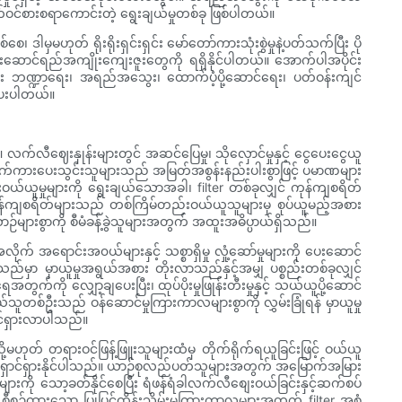
တ်ဝင်စားစရာကောင်းတဲ့ ရွေးချယ်မှုတစ်ခု ဖြစ်ပါတယ်။
မဟုတ် ရိုးရိုးရှင်းရှင်း မော်တော်ကားသုံးစွဲမှုနဲ့ပတ်သက်ပြီး ပို
ွမ်းဆောင်ရည်အကျိုးကျေးဇူးတွေကို ရရှိနိုင်ပါတယ်။ အောက်ပါအပိုင်း
း ဘဏ္ဍာရေး၊ အရည်အသွေး၊ ထောက်ပံ့ပို့ဆောင်ရေး၊ ပတ်ဝန်းကျင်
ီပေးပါတယ်။
လက်လီဈေးနှုန်းများတွင် အဆင်ပြေမှု၊ သိုလှောင်မှုနှင့် ငွေပေးငွေယူ
 လက်ကားပေးသွင်းသူများသည် အမြတ်အစွန်းနည်းပါးစွာဖြင့် ပမာဏများ
်ယူမှုများကို ရွေးချယ်သောအခါ၊ filter တစ်ခုလျှင် ကုန်ကျစရိတ်
ုန်ကျစရိတ်များသည် တစ်ကြိမ်တည်းဝယ်ယူသူများမှ စုပ်ယူမည့်အစား
များစွာကို စီမံခန့်ခွဲသူများအတွက် အထူးအဓိပ္ပာယ်ရှိသည်။
က် အရောင်းအ၀ယ်များနှင့် သစ္စာရှိမှု လှုံ့ဆော်မှုများကို ပေးဆောင်
ုသည်မှာ မှာယူမှုအရွယ်အစား တိုးလာသည်နှင့်အမျှ ပစ္စည်းတစ်ခုလျှင်
က်ကို လျှော့ချပေးပြီး၊ ထုပ်ပိုးမှုဖြုန်းတီးမှုနှင့် သယ်ယူပို့ဆောင်
ူတစ်ဦးသည် ဝန်ဆောင်မှုကြားကာလများစွာကို လွှမ်းခြုံရန် မှာယူမှု
ထင်ရှားလာပါသည်။
တ် တရားဝင်ဖြန့်ဖြူးသူများထံမှ တိုက်ရိုက်ရယူခြင်းဖြင့် ဝယ်ယူ
ု ရှောင်ရှားနိုင်ပါသည်။ ယာဉ်စုလည်ပတ်သူများအတွက် အမြောက်အမြား
်များကို သော့ခတ်နိုင်စေပြီး ရံဖန်ရံခါလက်လီစျေးဝယ်ခြင်းနှင့်ဆက်စပ်
စီစဉ်ထားသော ပြုပြင်ထိန်းသိမ်းမှုကြားကာလများအတွက် filter အစုံ