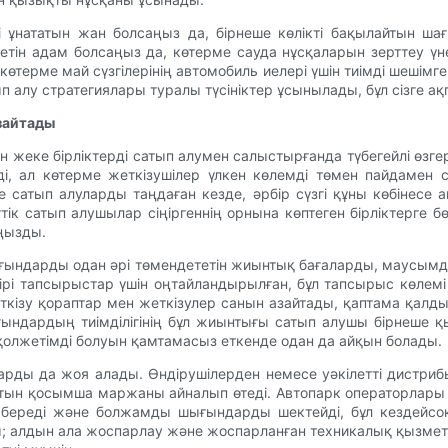
ді ұнататын жан болсаңыз да, бірнеше көлікті бақылайтын ш
ін адам болсаңыз да, көтерме сауда нұсқаларын зерттеу үне
көтерме май сүзгілерінің автомобиль иелері үшін тиімді шеш
ып алу стратегиялары туралы түсініктер ұсынылады, бұл сізге 
азайтады
н жеке бірліктерді сатып алумен салыстырғанда түбегейлі өзге
і, ал көтерме жеткізушілер үлкен көлемді төмен пайдамен с
 сатып алуларды таңдаған кезде, әрбір сүзгі құны көбінесе 
ік сатып алушылар сіңіргеннің орнына көптеген бірліктерге бө
аңызды.
шығындарды одан әрі төмендететін жиынтық бағаларды, маусы
у ірі тапсырыстар үшін оңтайландырылған, бұл тапсырыс көлем
жеткізу қораптар мен жеткізулер санын азайтады, қаптама қа
ғындардың тиімділігінің бұл жиынтығы сатып алушы бірнеше
қолжетімді болуын қамтамасыз еткенде одан да айқын болады.
арды да жоя алады. Өндірушілерден немесе уәкілетті дистри
атын қосымша маржаны айналып өтеді. Автопарк операторлары
к береді және болжамды шығындарды шектейді, бұл кездейсо
ды; алдын ала жоспарлау және жоспарланған техникалық қызмет