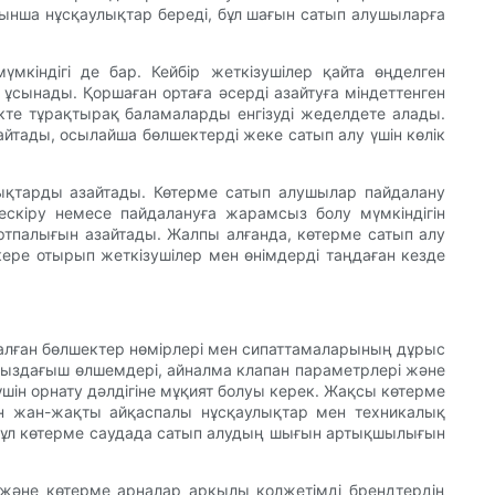
ынша нұсқаулықтар береді, бұл шағын сатып алушыларға
мкіндігі де бар. Кейбір жеткізушілер қайта өңделген
ұсынады. Қоршаған ортаға әсерді азайтуға міндеттенген
ікте тұрақтырақ баламаларды енгізуді жеделдете алады.
айтады, осылайша бөлшектерді жеке сатып алу үшін көлік
дықтарды азайтады. Көтерме сатып алушылар пайдалану
 ескіру немесе пайдалануға жарамсыз болу мүмкіндігін
ртпалығын азайтады. Жалпы алғанда, көтерме сатып алу
ере отырып жеткізушілер мен өнімдерді таңдаған кезде
рналған бөлшектер нөмірлері мен сипаттамаларының дұрыс
тығыздағыш өлшемдері, айналма клапан параметрлері және
шін орнату дәлдігіне мұқият болуы керек. Жақсы көтерме
ін жан-жақты айқаспалы нұсқаулықтар мен техникалық
 бұл көтерме саудада сатып алудың шығын артықшылығын
і және көтерме арналар арқылы қолжетімді брендтердің