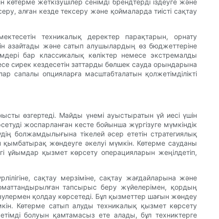
 көтерме жеткізушілер сенімді брендтерді іздеуге және
еру, алған кезде тексеру және қоймаларда тиісті сақтау
мектесетін техникалық деректер парақтарын, орнату
гін азайтады және сатып алушылардың өз бюджеттеріне
шемдері бар классикалық көліктер немесе экстремалды
есе сирек кездесетін заттарды бөлшек сауда орындарына
олар сапалы опцияларға масштабталатын қолжетімділікті
нысты өзгертеді. Майды үнемі ауыстыратын үй иесі үшін
сетуді жоспарланған кесте бойынша жүргізуге мүмкіндік
дің болжамдылығына тікелей әсер ететін стратегиялық
ен қымбатырақ жөндеуге әкелуі мүмкін. Көтерме сауданы
і ұйымдар қызмет көрсету операцияларын жеңілдетіп,
лілігіне, сақтау мерзіміне, сақтау жағдайларына және
томаттандырылған тапсырыс беру жүйелерімен, қордың
ізулермен қолдау көрсетеді. Бұл қызметтер шағын жөндеу
кін. Көтерме сатып алуды техникалық қызмет көрсету
жетімді болуын қамтамасыз ете алады, бұл техниктерге