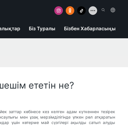
алықтар
Біз Туралы
Бізбен Хабарласыңы
шешім ететін не?
ек заттар көбінесе кез келген адам күткеннен тезірек
енсаулығы мен ұзақ мерзімділігінде үлкен рөл атқаратын
мдар үшін көтерме май сүзгілері ақылды сатып алуды