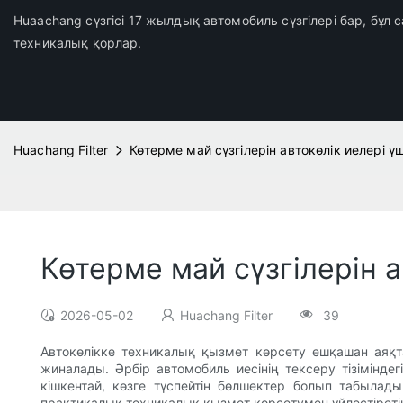
Huaachang сүзгісі 17 жылдық автомобиль сүзгілері бар, бұл
техникалық қорлар.
Huachang Filter
Көтерме май сүзгілерін автокөлік иелері үш
Көтерме май сүзгілерін а
2026-05-02
Huachang Filter
39
Автокөлікке техникалық қызмет көрсету ешқашан аяқта
жиналады. Әрбір автомобиль иесінің тексеру тізіміндег
кішкентай, көзге түспейтін бөлшектер болып табыла
практикалық техникалық қызмет көрсетумен үйлестірет