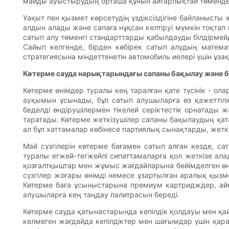
майды ауыстырудың орташа құнын айтарлықтай төмендет
Уақыт пен қызмет көрсетудің үздіксіздігіне байланысты
алдын алады және сапаға нұқсан келтіруі мүмкін тоқта
сатып алу төменгі стандарттарды қабылдауды білдірмейд
Сайып келгенде, бірден көбірек сатып алудың матем
стратегиясына міндеттенетін автомобиль иелері үшін ұз
Көтерме сауда нарықтарындағы сапаны бақылау және 
Көтерме өнімдер туралы кең таралған қате түсінік - ол
ауқымын ұсынады, бұл сатып алушыларға өз қажеттілікт
беделді өндірушілермен тікелей серіктестік орнатады ж
таратады. Көтерме жеткізушілер сапаны бақылаудың қата
ал бұл хаттамалар көбінесе партиялық сынақтарды, жетк
Май сүзгілерін көтерме бағамен сатып алған кезде, с
туралы егжей-тегжейлі сипаттамаларға қол жеткізе ала
қозғалтқыштар мен жұмыс жағдайларына бейімделген өн
сүзгілер жоғары өнімді немесе ұзартылған аралық қызмет
Көтерме баға ұсыныстарына премиум картридждер, айна
алушыларға кең таңдау палитрасын береді.
Көтерме сауда қатынастарында кепілдік қолдауы мен қай
келмеген жағдайда кепілдіктер мен шағымдар үшін қара