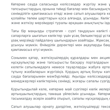
Көтерме сауда саласында келіссөздер жүргізу және 
тапсырыстардың орнына тиімді бағалар мен басымдықты 
сенімділігін қамтамасыз етеді және сатып алушыларға к
қолайлы төлем шарттарын қоса алғанда, ұсынады. Көлікт
және жеткізу мерзімдері туралы әрқашан анықтықты ізде
Тағы бір маңызды стратегия - сүзгі таңдауын көлік
сапарларға шығатын көліктер үшін ұсақ бөлшектерді ұст
ұзақ мерзімді пайдалану шығындарын азайтады. Жұмсақ 
ұсынуы мүмкін. Өнімділік деректері мен ақауларды ба
қамтамасыз етуі мүмкін.
Сонымен қатар, жеткізушілердің құралдары мен акция
нұсқаулықтар және тапсырысты басқару порталдарын ұ
келетін сатылымдарға немесе тауарларды жабуға ерте
тұтыну жазбаларын жүргізіңіз. Қордың артық болуы ка
сауда бағаларымен мәжбүрлейді. Ақылды келіссөздерді
менеджерлері көліктерінің сенімді, жоғары сапалы сүзгі
Қорытындылай келе, көтерме май сүзгілері көлік иеле
артықшылықтардың тамаша үйлесімін ұсынады. Көтерм
тасымалдау әсерін азайта отырып, сапалы нұсқалардың 
Сатып алушылар орнату дәлдігіне, жеткізушілерді текс