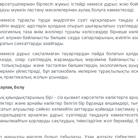
өрсетушілермен бірлесіп жұмыс істейді немесе дұрыс жою бой
ауы мүмкін ластану мәселелерінен аулақ болуға көмектеседі.
емесе тұрақты түрде өндірілген сүзгі нұсқаларын таңдау мү
ін өндіріс әдістерін қолдана отырып шығарылатын сүзгілерді 
логиялық таза өнім желілері туралы келіссөздер бірнеше көл
ып алумен байланысты бөлшек сауда сапарларының жиілігін аз
ратын саяхаттарды азайтады.
 немесе дұрыс сақталмаған тауарлардан пайда болатын қал
 кезде, олар сүзгілердің жарамдылық мерзіміне байланысты
 толықтырады және тасталған бөлшектердің экологиялық ауы
рмен үйлестіреді, бұл автомобиль иелеріне тұрақтылықты еск
ың практикалық жолын ұсынады.
 аулақ болу
ық қиындықтарының бірі - сіз қызмет көрсететін көліктерге а
ліктері және арнайы көліктер белгілі бір бұранда өлшемдері, 
е сатып алушылар сәйкес келмейтін заттарды қоймада сақтамау ү
одельдерге арналған дұрыс сүзгілерді таңдауға көмектесет
ланылмайтын қорларды сақтаудың тиімсіздігіне жол бермейді,
ір маңызды мәселе болып табылады. Ұзақ жеткізу тізбектер