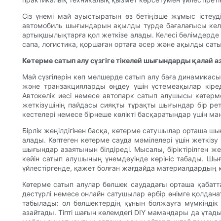
Сіз үнемі май ауыстыратын өз бетіңізше жұмыс істеу
автомобиль шығындарын ақылды түрде бағалағысы келет
артықшылықтарға қол жеткізе алады. Келесі бөлімдерде 
сапа, логистика, қоршаған ортаға әсер және ақылды сат
Көтерме сатып алу сүзгіге тікелей шығындарды қалай 
Май сүзгілерін көп мөлшерде сатып алу баға динамикасы
және транзакцияларды өңдеу үшін үстемеақылар кіред
Автокөлік иесі немесе автопарк сатып алушысы көтерме
жеткізушінің пайдасы сияқты тұрақты шығындар бір ретт
кестелері немесе бірнеше көлікті басқаратындар үшін м
Бірлік жеңілдігінен басқа, көтерме сатушылар орташа 
алады. Көптеген көтерме сауда мәмілелері үшін жеткіз
шығындар азаятынын білдіреді. Мысалы, біріктірілген 
кейін сатып алушының үнемдеуінде көрініс табады. Шы
үйлестіргенде, қажет болған жағдайда материалдардың 
Көтерме сатып алулар бөлшек саудадағы орташа қабатт
дәстүрлі немесе онлайн сатушылар әрбір өнімге қолдан
табылады: ол бөлшектердің құнын болжауға мүмкінді
азайтады. Тіпті шағын көлемдегі DIY мамандары да ұта