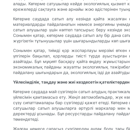
алады. Көтерме сатушылар кейде экологиялық қызмет к
ережелерді сақтауға және арнайы жою әдістерінен туынд
Көтерме саудада сатып алу кезінде қайта жасалған н
материалдарды пайдаланатын немесе энергияны үнемдейт
сатып алушылар үшін көптеп тапсырыс беру кезінде эко
Сонымен қатар, көтерме саудада сатып алу бір дана сат
жүргізетін тұтынушылар үшін шығарындыларды көп шыға
Сонымен қатар, тиімді қор жоспарлауы мерзімі өткен
үлгілерін бақылап, қорларды тиісті түрде ауыстырған
азайтады. Бұл мұқият басқару қайта өңдеу жұмыстарын
экономикалық пайданы жауапты экологиялық тәжірибеле
пайдалану шығындарын да, экологиялық ізді де азайтуд
Үйлесімділік, таңдау және жиі кездесетін қателіктерден
Көтерме саудада май сүзгілерін сатып алудың практикал
үйлесімін қамтамасыз ету. Жеңіл автомобильдер, жүк кө
сүзу сипаттамалары бар сүзгілерді қажет етеді. Көтерм
сатушылар сатып алушыларға әртүрлі маркалар мен м
деректерді ұсынады. Бұл ресурстарды пайдалану пайда
төмендетеді.
Жалған немесе сапасыз сүзгілерден аулақ болу тағы б