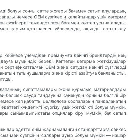
тімді болуы соңғы сәтте жоғары бағамен сатып алулардың
сапалы немесе OEM сүзгілерін қалайтындар үшін көтерме
н сүзгілерді төмендетілген бағамен көптеп ұсына алады.
рмен қарым-қатынаспен үйлескенде, ақылды сатып алу
р көбінесе үнемдіден премиумға дейінгі брендтердің кең
дауға мүмкіндік береді. Көптеген көтерме жеткізушілер
н сертификатталған OEM және сатудан кейінгі сүзгілерді
анатын тұтынушыларға және кірісті азайтуға байланысты,
мтиды.
ма клапанның сипаттамалары және құрылыс материалдары
й бөлшек сауда таңдауына сүйенудің орнына белгілі бір
немесе көп қабатты целлюлоза қоспаларын пайдаланатын
еттегі күнделікті жүргізу үшін жеткілікті болуы мүмкін.
ғары сыйымдылықтағы опциялар кіруі мүмкін, бұл сатып
тушылар әдетте өнім жарнамаланған стандарттарға сәйкес
асыз май сүзгісінің салдары ауыр болуы мүмкін — нашар