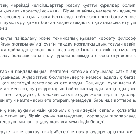
ұзақ мерзімді келісімшарттар жасау қуатты құралдар болып
қызмет көрсетуді ұсынады. Бірнеше айлық немесе жылдық саты
еліссөздер арқылы баға белгілеуді, кейде бекітілген бағамен ж
і ауыстыру қажет болған кезде икемділікті қамтамасыз ету үш
ңіз.
ті нақты пайдалану және техникалық қызмет көрсету филосо
айтын жоғары өнімді сүзгіні таңдау қозғалтқыштың тозуын аза
жағдайларда қолданылатын аз жүрісті көліктер үшін көп мөлше
қылау болашақ сатып алу туралы шешімдерге әсер етуі және 
ларын пайдаланыңыз. Көптеген көтерме сатушылар сатып алу
сынады. Ақпараттық бюллетеньдерге немесе адалдық бағдар
 қол жеткізуді қамтамасыз ете алады. Соңында, сұранысты
питал мен сақтау ресурстарын байланыстырады, ал қордың же
, дәл таңдауды, бірлескен сатып алуды және тәртіпті қорла
ден өтуін қамтамасыз ете отырып, үнемдеуді барынша арттыра а
рінің кең ауқымы үшін қаржылық үнемдеудің, сапалы қолжеті
е сатып алу бірлік құнын төмендетеді, қорларды жоспарла
кең ауқымынан таңдау жасауға мүмкіндік береді.
еруге және сақтау тәжірибелеріне назар аудару арқылы жиі ке