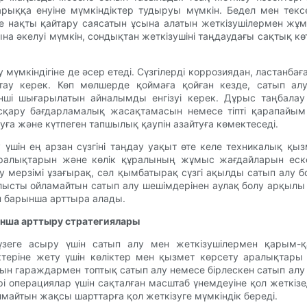
нарыққа енуіне мүмкіндіктер тудыруы мүмкін. Бедел мен те
е нақты қайтару саясатын ұсына алатын жеткізушілермен жұмы
а әкелуі мүмкін, сондықтан жеткізушіні таңдаудағы сақтық көт
у мүмкіндігіне де әсер етеді. Сүзгілерді коррозиядан, ластанб
қтау керек. Көп мөлшерде қоймаға қойған кезде, сатып ал
рінші шығарылатын айналымды енгізуі керек. Дұрыс таңбалау
қару бағдарламалық жасақтамасын немесе тіпті қарапайым
ауға және күтпеген тапшылық қаупін азайтуға көмектеседі.
үшін ең арзан сүзгіні таңдау уақыт өте келе техникалық қ
ету аралықтарын және көлік құралының жұмыс жағдайларын ес
ту мерзімі ұзағырақ, сәл қымбатырақ сүзгі ақылды сатып алу 
алысты ойламайтын сатып алу шешімдерінен аулақ болу арқыл
ін барынша арттыра алады.
рынша арттыру стратегиялары
еге асыру үшін сатып алу мен жеткізушілермен қарым-қат
ктеріне жету үшін көліктер мен қызмет көрсету аралықтары
ын гараждармен топтық сатып алу немесе бірлескен сатып алу ке
рі операциялар үшін сақталған масштаб үнемдеуіне қол жеткізе
майтын жақсы шарттарға қол жеткізуге мүмкіндік береді.