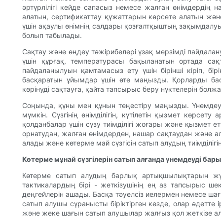
әртүрлілігі кейде сапасыз немесе жалған өнімдердің 
алатын, сертификаттау құжаттарын көрсете алатын жән
үшін ақаулы өнімнің салдары қозғалтқыштың зақымдалуын
болып табылады.
Сақтау және өңдеу тәжірибелері ұзақ мерзімді пайдалан
үшін құрғақ, температурасы бақыланатын ортада са
пайдаланылуын қамтамасыз ету үшін бірінші кіріп, бі
басқаратын ұйымдар үшін өте маңызды. Қорларды бас
көрінуді сақтауға, қайта тапсырыс беру нүктелерін болж
Соңында, құны мен құнын теңестіру маңызды. Үнемдеу 
мүмкін. Сүзгінің өнімділігін, күтілетін қызмет көрс
қолданбалар үшін сүзу тиімділігі жоғары және қызмет е
орнатудан, жалған өнімдерден, нашар сақтаудан және 
алады және көтерме май сүзгісін сатып алудың тиімділіг
Көтерме мұнай сүзгілерін сатып алғанда үнемдеуді ба
Көтерме сатып алудың барлық артықшылықтарын жүз
тактикалардың бірі - жеткізушінің ең аз тапсырыс ше
деңгейлерін ашады. Басқа тәуелсіз иелермен немесе шағ
сатып алушы сұранысты біріктірген кезде, олар әдетте і
және жеке шағын сатып алушылар жалғыз қол жеткізе ал