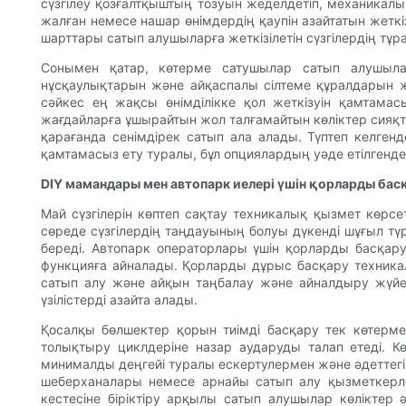
сүзгілеу қозғалтқыштың тозуын жеделдетіп, механикалы
жалған немесе нашар өнімдердің қаупін азайтатын жеткі
шарттары сатып алушыларға жеткізілетін сүзгілердің тұр
Сонымен қатар, көтерме сатушылар сатып алушыларғ
нұсқаулықтарын және айқаспалы сілтеме құралдарын ж
сәйкес ең жақсы өнімділікке қол жеткізуін қамтамас
жағдайларға ұшырайтын жол талғамайтын көліктер сияқт
қарағанда сенімдірек сатып ала алады. Түптеп келгенд
қамтамасыз ету туралы, бұл опциялардың уәде етілгенд
DIY мамандары мен автопарк иелері үшін қорларды ба
Май сүзгілерін көптеп сақтау техникалық қызмет көрсе
сөреде сүзгілердің таңдауының болуы дүкенді шұғыл тү
береді. Автопарк операторлары үшін қорларды басқар
функцияға айналады. Қорларды дұрыс басқару техникалы
сатып алу және айқын таңбалау және айналдыру жүйе
үзілістерді азайта алады.
Қосалқы бөлшектер қорын тиімді басқару тек көтерме 
толықтыру циклдеріне назар аударуды талап етеді. 
минималды деңгейі туралы ескертулермен және әдеттегі 
шеберханалары немесе арнайы сатып алу қызметкерле
кестесіне біріктіру арқылы сатып алушылар көліктер 