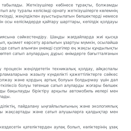
 табылады. Жеткізушілер көбінесе тұрақты, болжамды
п алу туралы келісімді орнату жеткізушілерге көлемнің
еткізуді, жеңілдікпен ауыстырылатын бөлшектерді немесе
ін осы келісімдерде қайтару шарттары, кепілдік қолдауы
фиясына сәйкестендіру. Шаңды жағдайларда жиі қысқа
йтып, қызмет көрсету аралығын ұзартуы мүмкін, осылайша
рде сатып алынған үнемді сүзгілер ең жақсы құндылықты
көптеп сатып алулардың дұрыс өнімдерге бағытталғанын
 процесін жеңілдететін техникалық қолдау, айқаспалы
ламаларына жазылу күнделікті қажеттіліктерге сәйкес
 болжау және қордың артық болуын болдырмау үшін дәл
ткіліксіз болуы төтенше сатып алуларды жоғары бөлшек
рды бақылауды біріктіру арқылы автомобиль иелері мен
лады.
мділіктің, пайдалану ыңғайлылығының және экологиялық
уды жақсартады және сатып алушыларға қалдықтар мен
здесетін қателіктерден аулақ болып, көліктерінің ұзақ