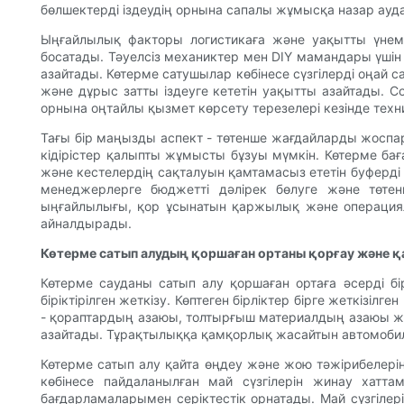
бөлшектерді іздеудің орнына сапалы жұмысқа назар ауда
Ыңғайлылық факторы логистикаға және уақытты үнемд
босатады. Тәуелсіз механиктер мен DIY мамандары үшін 
азайтады. Көтерме сатушылар көбінесе сүзгілерді оңай
және дұрыс затты іздеуге кететін уақытты азайтады. Со
орнына оңтайлы қызмет көрсету терезелері кезінде тех
Тағы бір маңызды аспект - төтенше жағдайларды жоспар
кідірістер қалыпты жұмысты бұзуы мүмкін. Көтерме бағ
және кестелердің сақталуын қамтамасыз ететін буферді
менеджерлерге бюджетті дәлірек бөлуге және төте
ыңғайлылығы, қор ұсынатын қаржылық және операциялық
айналдырады.
Көтерме сатып алудың қоршаған ортаны қорғау және
Көтерме сауданы сатып алу қоршаған ортаға әсерді б
біріктірілген жеткізу. Көптеген бірліктер бірге жеткізі
- қораптардың азаюы, толтырғыш материалдың азаюы жә
азайтады. Тұрақтылыққа қамқорлық жасайтын автомобиль и
Көтерме сатып алу қайта өңдеу және жою тәжірибелерін
көбінесе пайдаланылған май сүзгілерін жинау хатт
бағдарламаларымен серіктестік орнатады. Май сүзгілер