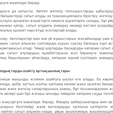
руға мүмкіндік береді.
еуге де қатысты. Көптеп жеткізу тапсырыстарды қабылдау ж
бөлшектерді сатып алуды аз транзакцияларға біріктіру жеткіз
 сақтауға арналған жәшіктерге немесе қораптарға салады, бұл
нымен қатар, сатып алудағы үнемдеу икемді кестені қолдайды
никалық қызмет көрсетуді жоспарлай алады.
лау. Автопарктер мен жиі үй жұмыстарын жасайтындар үшін кү
амен сатып алынған сүзгілердің қорын сақтау бағаның күрт ө
 қамтамасыз етеді. Тиімді қорларды басқаруды көтерме сатып
нше сатып алулардың қымбаттауына жол бермеуге мүмкінд
 бақылаумен үйлесімде, көтерме мұнай сүзгілерін үнемдеу м
 қалдықтарды азайту артықшылықтары
ірнеше маңызды жолмен азайтуға ықпал ете алады. Ең көрі
лген кезде, әрбір заттың жалпы қаптама көлемі жеке оралған бөлш
не жеке жеткізу сапарларының азаюы, бұл тасымалдаумен жән
елері үшін бұл жоғары ағынды тиімділік көтерме сауда тәсілін
 жақсартуға мүмкіндік береді. Жөндеу шеберханалары мен ав
амаларын белгілейді және металдарды қалпына келтіретін 
і көптеп сатып алынған кезде, ұйым экологиялық жауапкершілі