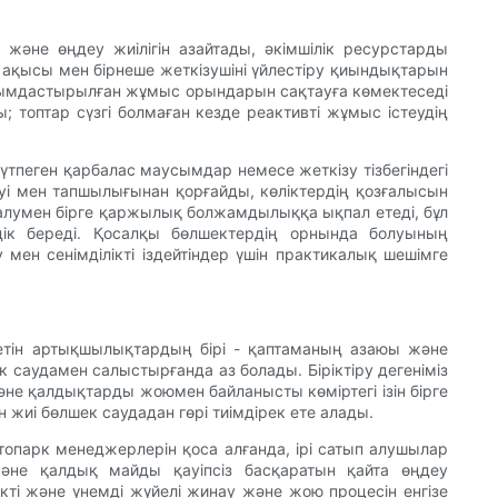
әне өңдеу жиілігін азайтады, әкімшілік ресурстарды
у ақысы мен бірнеше жеткізушіні үйлестіру қиындықтарын
 ұйымдастырылған жұмыс орындарын сақтауға көмектеседі
; топтар сүзгі болмаған кезде реактивті жұмыс істеудің
тпеген қарбалас маусымдар немесе жеткізу тізбегіндегі
суі мен тапшылығынан қорғайды, көліктердің қозғалысын
 алумен бірге қаржылық болжамдылыққа ықпал етеді, бұл
ік береді. Қосалқы бөлшектердің орнында болуының
ен сенімділікті іздейтіндер үшін практикалық шешімге
нетін артықшылықтардың бірі - қаптаманың азаюы және
ек саудамен салыстырғанда аз болады. Біріктіру дегеніміз
е қалдықтарды жоюмен байланысты көміртегі ізін бірге
 жиі бөлшек саудадан гөрі тиімдірек ете алады.
топарк менеджерлерін қоса алғанда, ірі сатып алушылар
және қалдық майды қауіпсіз басқаратын қайта өңдеу
кті және үнемді жүйелі жинау және жою процесін енгізе