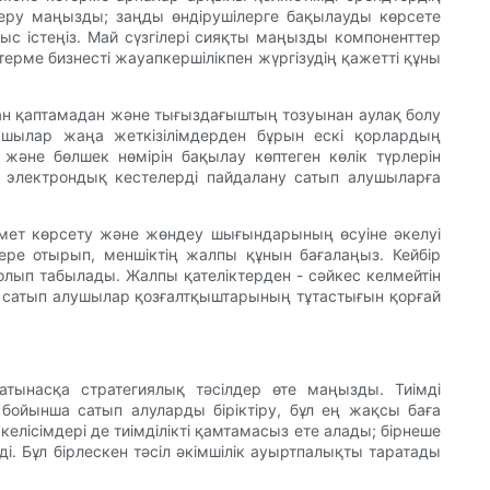
ксеру маңызды; заңды өндірушілерге бақылауды көрсете
с істеңіз. Май сүзгілері сияқты маңызды компоненттер
ерме бизнесті жауапкершілікпен жүргізудің қажетті құны
аған қаптамадан және тығыздағыштың тозуынан аулақ болу
ушылар жаңа жеткізілімдерден бұрын ескі қорлардың
 және бөлшек нөмірін бақылау көптеген көлік түрлерін
 электрондық кестелерді пайдалану сатып алушыларға
ызмет көрсету және жөндеу шығындарының өсуіне әкелуі
кере отырып, меншіктің жалпы құнын бағалаңыз. Кейбір
болып табылады. Жалпы қателіктерден - сәйкес келмейтін
ы сатып алушылар қозғалтқыштарының тұтастығын қорғай
ынасқа стратегиялық тәсілдер өте маңызды. Тиімді
 бойынша сатып алуларды біріктіру, бұл ең жақсы баға
лісімдері де тиімділікті қамтамасыз ете алады; бірнеше
ді. Бұл бірлескен тәсіл әкімшілік ауыртпалықты таратады