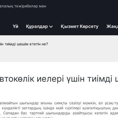
 салалық тәжірибелер мен
Үй
Құралдар
Қызмет Көрсету
Жаң
ін тиімді шешім ететін не?
втокөлік иелері үшін тиімді 
лмайтын шығындар ағыны сияқты сезілуі мүмкін, ал ұсақ-түй
і күнделікті заттардың ішінде май сүзгілері қозғалтқыштың д
ды. Сападан бас тартпай шығындарды азайтқысы келетін ада
ін қызықты нұсқаны ұсынады.