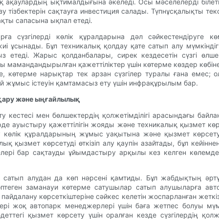
қ ақаулардың ықтималдығына әкеледі. Осы мәселелерді білетін
зу тізбектерін сақтауға инвестиция салады. Түпнұсқалықты текс
ақты сапасына ықпал етеді.
а сүзгілерді көлік құралдарына дәл сәйкестендіруге кө
иі ұсынады. Бұл техникалық қолдау қате сатып алу мүмкінді
ыз етеді. Жарыс қолданбалары, сирек кездесетін сүзгі өл
ы мамандандырылған қажеттіліктер үшін көтерме көздер көбін
е, көтерме нарықтар тек арзан сүзгілер туралы ғана емес; 
ей жұмыс істеуін қамтамасыз ету үшін инфрақұрылым бар.
сқару және ыңғайлылық
ту кестесі мен бөлшектердің қолжетімділігі арасындағы байла
рде ауыстыру қажеттілігін жояды және техникалық қызмет көр
у көлік құралдарының жұмыс уақытына және қызмет көрсету
қ қызмет көрсетуді өткізіп алу қаупін азайтады, бұл кейінн
лері бар сақтауды ұйымдастыру арқылы кез келген көлемдег
сатып алудан да көп нәрсені қамтиды. Бұл жабдықтың әртүр
Көптеген заманауи көтерме сатушылар сатып алушыларға ав
пайдалану көрсеткіштеріне сәйкес келетін жоспарланған жетк
рі жоқ автопарк менеджерлері үшін баға жетпес болуы мүм
әдеттегі қызмет көрсету үшін оралған кезде сүзгілердің қол