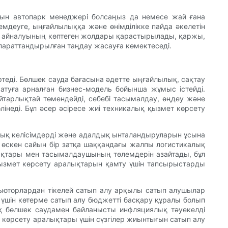
ағын автопарк менеджері болсаңыз да немесе жай ғана
мдеуге, ыңғайлылыққа және өнімділікке пайда әкелетін
імге айналуының көптеген жолдары қарастырылады, қаржы,
ақпараттандырылған таңдау жасауға көмектеседі.
ртеді. Бөлшек сауда бағасына әдетте ыңғайлылық, сақтау
атуға арналған бизнес-модель бойынша жұмыс істейді.
айтарлықтай төмендейді, себебі тасымалдау, өңдеу және
лінеді. Бұл әсер әсіресе жиі техникалық қызмет көрсету
мдық келісімдерді және адалдық ынталандыруларын ұсына
і өскен сайын бір затқа шаққандағы жалпы логистикалық
лдықтары мен тасымалдаушының төлемдерін азайтады, бұл
 қызмет көрсету аралықтарын қамту үшін тапсырыстарды
бьюторлардан тікелей сатып алу арқылы сатып алушылар
 үшін көтерме сатып алу бюджетті басқару құралы болып
қ бөлшек саудамен байланысты инфляциялық тәуекелді
 көрсету аралықтары үшін сүзгілер жиынтығын сатып алу