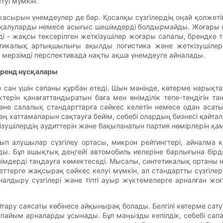
уі мүмкін.
 жасырын үнемдеулер де бар. Қосалқы сүзгілердің оңай қолже
п қалуларды немесе асығыс шешімдерді болдырмайды. Жоғары 
і - жақсы тексерілген жеткізушілер жоғары сапалы, брендке тә
атикалық артықшылығы ақылды логистика және жеткізушіле
ақ мерзімді перспективада нақты ақша үнемдеуге айналады.
бренд нұсқалары
ар сан үшін сапаны құрбан етеді. Шын мәнінде, көтерме нарықта
ерін қанағаттандыратын баға мен өнімділік тепе-теңдігін таң
әне салалық стандарттарға сәйкес келетін немесе одан асаты
ң хаттамаларын сақтауға бейім, себебі олардың бизнесі қайтал
ізушілердің аудиттерін және бақыланатын партия нөмірлерін қа
атып алушылар сүзгілеу ортасы, микрон рейтингтері, айнал
ды. Бұл ашықтық деңгейі автомобиль иелеріне барлығына бірде
імдерді таңдауға көмектеседі. Мысалы, синтетикалық ортаны 
терге жақсырақ сәйкес келуі мүмкін, ал стандартты сүзгілер әд
лдыру сүзгілері және тіпті ауыр жүктемелерге арналған жо
тару саясаты көбінесе айқынырақ болады. Белгілі көтерме са
пайым арналарды ұсынады. Бұл маңызды кепілдік, себебі сап