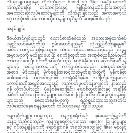
လိုအပ်ချက်များနှင့် ကိုက်ညီသော brand နှင့် filter အမျိုးအစားကို
ကိုက်ညီစေပြီး တပ်ဆင်ခြင်းနှင့် ပြုပြင်ထိန်းသိမ်းခြင်းအတွက်
အကောင်းဆုံးလုပ်ဆောင်မှုများကို လိုက်နာခြင်းသည် အကာအကွယ်
နှင့် တန်ဖိုး၏ အကောင်းဆုံးဟန်ချက်ညီမှုကို ပေးစွမ်းပါသည်။
အနှစ်ချုပ်:
ဒီဇယ်အင်ဂျင်များတွင် လောင်စာဆီစစ်သည် အသေးအဖွဲဆက်စပ်
ပစ္စည်းတစ်ခုမဟုတ်ဘဲ စွမ်းဆောင်ရည်နှင့် ယုံကြည်စိတ်ချရမှု၏
အဓိကကာကွယ်သူဖြစ်သည်။ ထိရောက်သောစစ်ထုတ်မှုသည် အမှုန်
အမွှားများကို ဖယ်ရှားပေးပြီး ရေကိုခွဲထုတ်ကာ အဏုဇီဝညစ်ညမ်းမှုကို
ကာကွယ်ပေးပြီး ၎င်းတို့အားလုံးသည် အာရုံခံနိုင်သော လောင်စာဆီပန့်
များနှင့် အင်ဂျက်တာများကို ကာကွယ်ပေးသည်။ စစ်ထုတ်အမျိုး
အစား၊ မီဒီယာနှင့် မိုက်ခရွန်အဆင့်သတ်မှတ်ချက်တို့ကို မှန်ကန်စွာ
ပေါင်းစပ်ရန် သင့်အင်ဂျင်၏ အာရုံခံနိုင်စွမ်း၊ သင်ကြုံတွေ့ရသော
လောင်စာဆီအရည်အသွေးနှင့် လည်ပတ်မှုပတ်ဝန်းကျင်ကို နားလည်
ရန် လိုအပ်ပါသည်။ ပုံမှန်စစ်ဆေးခြင်း၊ ရေစစ်ထုတ်ခြင်းနှင့် အချိန်မီ
အစိတ်အပိုင်းပြောင်းလဲမှုများအပါအဝင် ပြုပြင်ထိန်းသိမ်းမှုလုပ်ငန်းစဉ်
များသည် စစ်ထုတ်စနစ်များကို ရည်ရွယ်ထားသည့်အတိုင်း
လုပ်ဆောင်နေစေရန်အတွက် ထပ်တူအရေးကြီးပါသည်။
ဂရုတစိုက်ချဉ်းကပ်မှုသည် ကုန်ကျစရိတ်နှင့် စွမ်းဆောင်ရည်ကို
ဟန်ချက်ညီစေသည်- ကုန်ကျစရိတ်များသော injector ပြုပြင်မှုများ
နှင့် ရပ်တန့်ချိန်များကို ရှောင်ရှားရန် အရည်အသွေးမြင့် filter များနှင့်
သင့်လျော်သောတပ်ဆင်မှုတွင် ရင်းနှီးမြှုပ်နှံပါ၊ သို့သော် ဝန်ဆောင်မှု