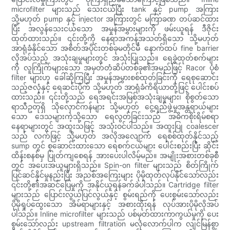
microfilter များသည် သေးငယ်ပြီး tank နှင့် pump အကြား
သို့မဟုတ် pump နှင့် injector အကြားတွင် မကြာခဏ တပ်ဆင်ထား
ပြီး အလွန်သေးငယ်သော အမှုန်အမွှားများကို ဖမ်းယူရန် ဒီဇိုင်း
ထုတ်ထားသည်။ ၎င်းတို့ကို နေရာအကန့်အသတ်ရှိသော သို့မဟုတ်
အာရုံခံနိုင်သော အစိတ်အပိုင်းတစ်ခုမတိုင်မီ နောက်ထပ် fine barrier
လိုအပ်သည့် အသုံးချမှုများတွင် အသုံးပြုသည်။ ရေခွဲထုတ်စက်များ
ကို လူကြိုက်များသော အမှတ်တံဆိပ်တစ်ခု၏အမည်ဖြင့် Racor ပုံစံ
filter များဟု ခေါ်ဆိုကြပြီး အမှုန်အမွှားစစ်ထုတ်ခြင်းကို ရေစုဆောင်း
သည့်ဇလုံနှင့် ရေဆင်းပိုက် သို့မဟုတ် အာရုံခံကိရိယာတို့ဖြင့် ပေါင်းစပ်
ထားသည်။ ၎င်းတို့သည် ရေအရင်းအမြစ်အသုံးချမှုများ၊ စိုစွတ်သော
ရာသီဥတုရှိ သိုလှောင်ကန်များ သို့မဟုတ် ငွေ့ရည်ဖွဲ့မှုအန္တရာယ်များ
သော ဒေသများကဲ့သို့သော ရေလွတ်ခြင်းသည် အဓိကစိုးရိမ်စရာ
နေရာများတွင် အထူးသဖြင့် အသုံးဝင်ပါသည်။ အထူးပြု coalescer
သည် လက်ဖြင့် သို့မဟုတ် အလိုအလျောက် ရေစစ်ထုတ်နိုင်သည့်
sump တွင် စုဆောင်းထားသော ရေစက်ငယ်များ ပေါင်းစည်းပြီး ဆိုင်း
ထိန်းစနစ်မှ ပြုတ်ကျစေရန် အားပေးပါလိမ့်မည်။ အမျိုးအစားတစ်ခုစီ
တွင် အပေးအယူများရှိသည်။ Spin-on filter များသည် စိတ်ကြိုက်
ပြင်ဆင်နိုင်မှုနည်းပြီး အညစ်အကြေးများ ပိုမိုထုတ်လုပ်နိုင်သော်လည်း
၎င်းတို့၏အဆင်ပြေမှုကို အနိုင်ယူရန်ခက်ခဲပါသည်။ Cartridge filter
များသည် ပြောင်းလွယ်ပြင်လွယ်နှင့် စွမ်းရည်ကို ပေးစွမ်းသော်လည်း
ပိုမိုရှုပ်ထွေးသော အိမ်ရာများနှင့် အစားထိုးရန် လုပ်အားပိုမိုလိုအပ်
ပါသည်။ Inline microfilter များသည် ပစ်မှတ်ထားကာကွယ်မှုကို ပေး
စွမ်းသော်လည်း upstream filtration မလုံလောက်ပါက လျင်မြန်စွာ