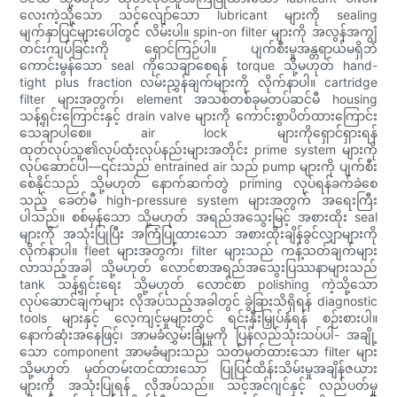
လေးကဲ့သို့သော သင့်လျော်သော lubricant များကို sealing
မျက်နှာပြင်များပေါ်တွင် လိမ်းပါ။ spin-on filter များကို အလွန်အကျွံ
တင်းကျပ်ခြင်းကို ရှောင်ကြဉ်ပါ။ ပျက်စီးမှုအန္တရာယ်မရှိဘဲ
ကောင်းမွန်သော seal ကိုသေချာစေရန် torque သို့မဟုတ် hand-
tight plus fraction လမ်းညွှန်ချက်များကို လိုက်နာပါ။ cartridge
filter များအတွက်၊ element အသစ်တစ်ခုမတပ်ဆင်မီ housing
သန့်ရှင်းကြောင်းနှင့် drain valve များကို ကောင်းစွာပိတ်ထားကြောင်း
သေချာပါစေ။ air lock များကိုရှောင်ရှားရန်
ထုတ်လုပ်သူ၏လုပ်ထုံးလုပ်နည်းများအတိုင်း prime system များကို
လုပ်ဆောင်ပါ—၎င်းသည် entrained air သည် pump များကို ပျက်စီး
စေနိုင်သည် သို့မဟုတ် နောက်ဆက်တွဲ priming လုပ်ရန်ခက်ခဲစေ
သည့် ခေတ်မီ high-pressure system များအတွက် အရေးကြီး
ပါသည်။ စစ်မှန်သော သို့မဟုတ် အရည်အသွေးမြင့် အစားထိုး seal
များကို အသုံးပြုပြီး အကြံပြုထားသော အစားထိုးချိန်ခွင်လျှာများကို
လိုက်နာပါ။ fleet များအတွက်၊ filter များသည် ကန့်သတ်ချက်များ
လာသည့်အခါ သို့မဟုတ် လောင်စာအရည်အသွေးပြဿနာများသည်
tank သန့်ရှင်းရေး သို့မဟုတ် လောင်စာ polishing ကဲ့သို့သော
လုပ်ဆောင်ချက်များ လိုအပ်သည့်အခါတွင် ခွဲခြားသိရှိရန် diagnostic
tools များနှင့် လေ့ကျင့်မှုများတွင် ရင်းနှီးမြှုပ်နှံရန် စဉ်းစားပါ။
နောက်ဆုံးအနေဖြင့်၊ အာမခံလွှမ်းခြုံမှုကို ပြန်လည်သုံးသပ်ပါ- အချို့
သော component အာမခံများသည် သတ်မှတ်ထားသော filter များ
သို့မဟုတ် မှတ်တမ်းတင်ထားသော ပြုပြင်ထိန်းသိမ်းမှုအချိန်ဇယား
များကို အသုံးပြုရန် လိုအပ်သည်။ သင့်အင်ဂျင်နှင့် လည်ပတ်မှု