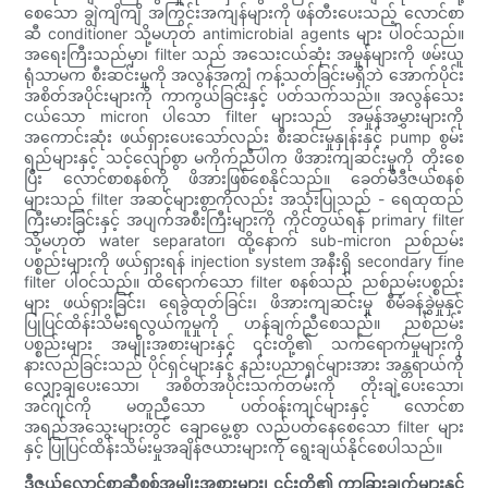
စေသော ချွဲကျိကျိ အကြွင်းအကျန်များကို ဖန်တီးပေးသည့် လောင်စာ
ဆီ conditioner သို့မဟုတ် antimicrobial agents များ ပါဝင်သည်။
အရေးကြီးသည်မှာ၊ filter သည် အသေးငယ်ဆုံး အမှုန်များကို ဖမ်းယူ
ရုံသာမက စီးဆင်းမှုကို အလွန်အကျွံ ကန့်သတ်ခြင်းမရှိဘဲ အောက်ပိုင်း
အစိတ်အပိုင်းများကို ကာကွယ်ခြင်းနှင့် ပတ်သက်သည်။ အလွန်သေး
ငယ်သော micron ပါသော filter များသည် အမှုန်အမွှားများကို
အကောင်းဆုံး ဖယ်ရှားပေးသော်လည်း စီးဆင်းမှုနှုန်းနှင့် pump စွမ်း
ရည်များနှင့် သင့်လျော်စွာ မကိုက်ညီပါက ဖိအားကျဆင်းမှုကို တိုးစေ
ပြီး လောင်စာစနစ်ကို ဖိအားဖြစ်စေနိုင်သည်။ ခေတ်မီဒီဇယ်စနစ်
များသည် filter အဆင့်များစွာကိုလည်း အသုံးပြုသည် - ရေထုထည်
ကြီးမားခြင်းနှင့် အပျက်အစီးကြီးများကို ကိုင်တွယ်ရန် primary filter
သို့မဟုတ် water separator၊ ထို့နောက် sub-micron ညစ်ညမ်း
ပစ္စည်းများကို ဖယ်ရှားရန် injection system အနီးရှိ secondary fine
filter ပါဝင်သည်။ ထိရောက်သော filter စနစ်သည် ညစ်ညမ်းပစ္စည်း
များ ဖယ်ရှားခြင်း၊ ရေခွဲထုတ်ခြင်း၊ ဖိအားကျဆင်းမှု စီမံခန့်ခွဲမှုနှင့်
ပြုပြင်ထိန်းသိမ်းရလွယ်ကူမှုကို ဟန်ချက်ညီစေသည်။ ညစ်ညမ်း
ပစ္စည်းများ အမျိုးအစားများနှင့် ၎င်းတို့၏ သက်ရောက်မှုများကို
နားလည်ခြင်းသည် ပိုင်ရှင်များနှင့် နည်းပညာရှင်များအား အန္တရာယ်ကို
လျှော့ချပေးသော၊ အစိတ်အပိုင်းသက်တမ်းကို တိုးချဲ့ပေးသော၊
အင်ဂျင်ကို မတူညီသော ပတ်ဝန်းကျင်များနှင့် လောင်စာ
အရည်အသွေးများတွင် ချောမွေ့စွာ လည်ပတ်နေစေသော filter များ
နှင့် ပြုပြင်ထိန်းသိမ်းမှုအချိန်ဇယားများကို ရွေးချယ်နိုင်စေပါသည်။
ဒီဇယ်လောင်စာဆီစစ်အမျိုးအစားများ၊ ၎င်းတို့၏ ကွာခြားချက်များနှင့်