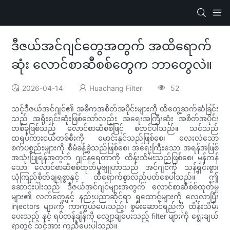
ဒီဇယ်အင်ဂျင်တွေအတွက် အထိရောက်
ဆုံး လောင်စာဆီစစ်တွေက ဘာတွေလဲ။
2026-04-14
Huachang Filter
52
သင့်ဒီဇယ်အင်ဂျင်၏ အဓိကအစိတ်အပိုင်းများကို ထိတွေ့ဆက်ဆံခြင်း
သည် အရိုးရှင်းဆုံးဖြစ်သော်လည်း အရေးအကြီးဆုံး အစိတ်အပိုင်း
တစ်ခုဖြစ်သည့် လောင်စာဆီစစ်ဖြင့် စတင်ပါသည်။ သင်သည်
ထရပ်ကားငယ်တစ်စီးကို မောင်းနှင်သည်ဖြစ်စေ၊ လေးလံသော
စက်ပစ္စည်းများကို စီမံခန့်ခွဲသည်ဖြစ်စေ၊ အရေးကြီးသော အရန်အဖြစ်
အသုံးပြုရန်အတွက် ဂျင်နရေတာကို ထိန်းသိမ်းသည်ဖြစ်စေ၊ မှန်ကန်
သော လောင်စာဆီစစ်ထုတ်မှုဗျူဟာသည် အင်ဂျင်ကို သန့်ရှင်းစွာ၊
ယုံကြည်စိတ်ချရစွာနှင့် ထိရောက်စွာလည်ပတ်စေပါသည်။ ဤ
ဆောင်းပါးသည် ဒီဇယ်အင်ဂျင်များအတွက် လောင်စာဆီစစ်ထုတ်မှု
များ၏ လက်တွေ့နှင့် နည်းပညာဆိုင်ရာ ရှုထောင့်များကို လေ့လာပြီး
injectors များကို ကာကွယ်ပေးသည့်၊ စွမ်းဆောင်ရည်ကို ထိန်းသိမ်း
ပေးသည့် နှင့် ရပ်တန့်ချိန်ကို လျှော့ချပေးသည့် filter များကို ရွေးချယ်
ရာတွင် သင့်အား ကူညီပေးပါသည်။