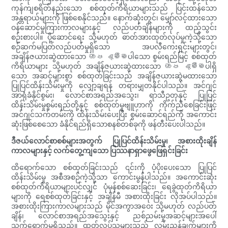
ကုန်ကျစရိတ်နည်းသော စစ်ထုတ်ကိရိယာများသည် ပြင်းထန်သော
အန္တရာယ်များကို ဖြစ်စေနိုင်သည်။ နောက်ဆုံးတွင်၊ မျှော်လင့်ထားသော
ဝန်ဆောင်မှုကြားကာလများနှင့် လည်ပတ်ချိန်များကို ထည့်သွင်း
စဉ်းစားပါ။ ပို့ဆောင်ရေး သို့မဟုတ် ဓာတ်အားထုတ်လုပ်မှုကဲ့သို့သော
စဉ်ဆက်မပြတ်လည်ပတ်မှုရှိသော အပလီကေးရှင်းများတွင်၊
အချိန်ဇယားဆွဲထားသော ඔප දැමීමပါသော စွမ်းရည်မြင့် စစ်ထုတ်
ကိရိယာများ သို့မဟုတ် အချိန်ဇယားဆွဲထားသော ඔප දැමීමပါရှိ
သော အဆင့်များစွာ စစ်ထုတ်ခြင်းသည် အချိန်ဇယားဆွဲမထားသော
ပြုပြင်ထိန်းသိမ်းမှုကို လျှော့ချရန် တရားမျှတနိုင်ပါသည်။ အင်ဂျင်
အာရုံခံနိုင်စွမ်း၊ လောင်စာအရည်အသွေး၊ ရာသီဥတုနှင့် ပြုပြင်
ထိန်းသိမ်းမှုစွမ်းရည်တို့နှင့် စစ်ထုတ်မှုဗျူဟာကို ကိုက်ညီစေခြင်းဖြင့်
အင်ဂျင်သက်တမ်းကို ထိန်းသိမ်းပေးပြီး စွမ်းဆောင်ရည်ကို အကောင်း
ဆုံးဖြစ်စေသော ခံနိုင်ရည်ရှိသောစနစ်တစ်ခုကို ဖန်တီးပေးပါသည်။
ဒီဇယ်လောင်စာစစ်များအတွက် ပြုပြင်ထိန်းသိမ်းမှု၊ အစားထိုးချိန်
ကာလများနှင့် လက်တွေ့ကျသော ပြဿနာရှာဖွေဖြေရှင်းခြင်း
ထိရောက်သော စစ်ထုတ်ခြင်းသည် ၎င်းကို ပံ့ပိုးပေးသော ပြုပြင်
ထိန်းသိမ်းမှု အစီအစဉ်ကဲ့သို့သာ ကောင်းမွန်ပါသည်။ အကောင်းဆုံး
စစ်ထုတ်ကိရိယာများပင်လျှင် ပုံမှန်စစ်ဆေးခြင်း၊ ရေခွဲထုတ်ကိရိယာ
များကို ရေစစ်ထုတ်ခြင်းနှင့် အချိန်မီ အစားထိုးခြင်း လိုအပ်ပါသည်။
အစားထိုးကြားကာလများသည် မိုင်အကွာအဝေး သို့မဟုတ် လည်ပတ်
ချိန်၊ လောင်စာအရည်အသွေးနှင့် ညစ်ညမ်းမှုအဆင့်များအပေါ်
သက်ရောက်မှုရှိသည်။ ထုတ်လုပ်သူများသည် လမ်းညွှန်ချက်များကို