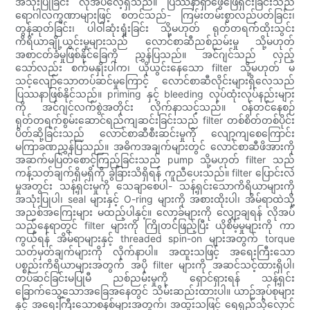
အသုံးပြုခြင်း လိုအပ်လေ့ရှိသည်။ ပြဿနာရှာဖွေဖြေရှင်းခြင်းသည်
ရောဂါလက္ခဏာများဖြင့် စတင်သည်- ကြမ်းတမ်းစွာလည်ပတ်ခြင်း၊
တွန့်ဆုတ်ခြင်း၊ ပါဝါဆုံးရှုံးခြင်း သို့မဟုတ် ရုတ်တရက်ထိုးသွင်း
ကိရိယာချို့ယွင်းမှုများသည် လောင်စာဆီညစ်ညမ်းမှု သို့မဟုတ်
အစာငတ်ခံမှုဖြစ်နိုင်ခြေကို ညွှန်ပြသည်။ အင်ဂျင်သည် လှည့်
သော်လည်း စက်မနှိုးပါက၊ ယိုယွင်းနေသော filter သို့မဟုတ် မ
သင့်လျော်သောတပ်ဆင်မှုကြောင့် လောင်စာဆီလိုင်းများရှိလေသည်
ပြဿနာဖြစ်နိုင်သည်။ priming နှင့် bleeding လုပ်ထုံးလုပ်နည်းများ
ကို အင်ဂျင်လက်စွဲအတိုင်း လိုက်နာသင့်သည်။ ဝန်တင်နေစဉ်
ရုတ်တရက်စွမ်းဆောင်ရည်ကျဆင်းခြင်းသည် filter တစ်စိတ်တစ်ပိုင်း
ပိတ်ဆို့ခြင်းသည် လောင်စာဆီစီးဆင်းမှုကို လျော့ကျစေကြောင်း
မကြာခဏညွှန်ပြသည်။ အဓိကအချက်များတွင် လောင်စာဆီဖိအားကို
အဆက်မပြတ်စောင့်ကြည့်ခြင်းသည် pump သို့မဟုတ် filter သည်
ကန့်သတ်ချက်ရှိမရှိကို ခွဲခြားသိရှိရန် ကူညီပေးသည်။ filter ပြောင်းလဲ
မှုအတွင်း သန့်ရှင်းမှုကို သေချာစေပါ- သန့်ရှင်းသောကိရိယာများကို
အသုံးပြုပါ၊ seal များနှင့် O-ring များကို အစားထိုးပါ၊ အိမ်ရာထဲသို့
အညစ်အကြေးများ မထည့်ပါနှင့်။ လော့ခ်များကို လျှော့ချရန် လိုအပ်
သည့်နေရာတွင် filter များကို ကြိုတင်ဖြည့်ပြီး ယိုစိမ့်မှုများကို ကာ
ကွယ်ရန် အိမ်ရာများနှင့် threaded spin-on များအတွက် torque
သတ်မှတ်ချက်များကို လိုက်နာပါ။ အထူးသဖြင့် အရေးကြီးသော
ပစ္စည်းကိရိယာများအတွက် အပို filter များကို အဆင်သင့်ထားရှိပါ၊
တပ်ဆင်ခြင်းမပြုမီ ညစ်ညမ်းမှုကို ရှောင်ရှားရန် သန့်ရှင်း
ခြောက်သွေ့သောအခြေအနေတွင် သိမ်းဆည်းထားပါ။ ယာဉ်အုပ်စုများ
နှင့် အရေးကြီးသောစနစ်များအတွက်၊ အထူးသဖြင့် ရေရှည်သိုလှောင်