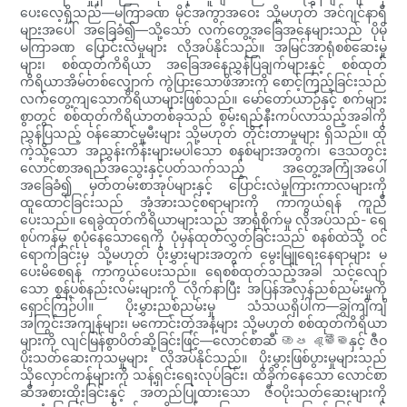
ပေးလေ့ရှိသည်—မကြာခဏ မိုင်အကွာအဝေး သို့မဟုတ် အင်ဂျင်နာရီ
များအပေါ် အခြေခံ၍—သို့သော် လက်တွေ့အခြေအနေများသည် ပိုမို
မကြာခဏ ပြောင်းလဲမှုများ လိုအပ်နိုင်သည်။ အမြင်အာရုံစစ်ဆေးမှု
များ၊ စစ်ထုတ်ကိရိယာ အခြေအနေညွှန်ပြချက်များနှင့် စစ်ထုတ်
ကိရိယာအိမ်တစ်လျှောက် ကွဲပြားသောဖိအားကို စောင့်ကြည့်ခြင်းသည်
လက်တွေ့ကျသောကိရိယာများဖြစ်သည်။ မော်တော်ယာဉ်နှင့် စက်များ
စွာတွင် စစ်ထုတ်ကိရိယာတစ်ခုသည် စွမ်းရည်နီးကပ်လာသည့်အခါကို
ညွှန်ပြသည့် ဝန်ဆောင်မှုမီးများ သို့မဟုတ် တိုင်းတာမှုများ ရှိသည်။ ထို
ကဲ့သို့သော အညွှန်းကိန်းများမပါသော စနစ်များအတွက်၊ ဒေသတွင်း
လောင်စာအရည်အသွေးနှင့်ပတ်သက်သည့် အတွေ့အကြုံအပေါ်
အခြေခံ၍ မှတ်တမ်းစာအုပ်များနှင့် ပြောင်းလဲမှုကြားကာလများကို
ထူထောင်ခြင်းသည် အံ့အားသင့်စရာများကို ကာကွယ်ရန် ကူညီ
ပေးသည်။ ရေခွဲထုတ်ကိရိယာများသည် အာရုံစိုက်မှု လိုအပ်သည်- ရေ
စုပ်ကန်မှ စုပုံနေသောရေကို ပုံမှန်ထုတ်လွှတ်ခြင်းသည် စနစ်ထဲသို့ ဝင်
ရောက်ခြင်းမှ သို့မဟုတ် ပိုးမွှားများအတွက် မွေးမြူရေးနေရာများ မ
ပေးမိစေရန် ကာကွယ်ပေးသည်။ ရေစစ်ထုတ်သည့်အခါ သင့်လျော်
သော စွန့်ပစ်နည်းလမ်းများကို လိုက်နာပြီး အပြန်အလှန်ညစ်ညမ်းမှုကို
ရှောင်ကြဉ်ပါ။ ပိုးမွှားညစ်ညမ်းမှု သံသယရှိပါက—ချွဲကျိကျိ
အကြွင်းအကျန်များ၊ မကောင်းတဲ့အနံ့များ သို့မဟုတ် စစ်ထုတ်ကိရိယာ
များကို လျင်မြန်စွာပိတ်ဆို့ခြင်းဖြင့်—လောင်စာဆီ ඔප දැමීමနှင့် ဇီဝ
ပိုးသတ်ဆေးကုသမှုများ လိုအပ်နိုင်သည်။ ပိုးမွှားဖြစ်ပွားမှုများသည်
သိုလှောင်ကန်များကို သန့်ရှင်းရေးလုပ်ခြင်း၊ ထိခိုက်နေသော လောင်စာ
ဆီအစားထိုးခြင်းနှင့် အတည်ပြုထားသော ဇီဝပိုးသတ်ဆေးများကို