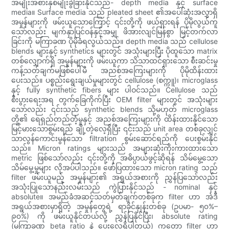
အမျိုးအစားနှစ်မျိုးခွဲခြားနိုင်သည်- depth media နှင့် surface
media။ Surface media သည် pleated sheet ၏အပေါ်ဆုံးအလွှာရှိ
အမှုန်များကို ဖမ်းယူသောကြောင့် ၎င်းတို့ကို ဖယ်ရှားရန် ပိုမိုလွယ်ကူ
သော်လည်း မျက်နှာပြင်ဝန်နှင့်အမျှ ဖိအားလျင်မြန်စွာ မြင့်တက်လာ
ခြင်းကို မကြာခဏ ပိုမိုခံရလွယ်သည်။ depth media သည် cellulose
blends များနှင့် synthetics များတွင် အသုံးများပြီး ပိုထူသော matrix
တစ်လျှောက်ရှိ အမှုန်များကို ဖမ်းယူကာ သိသာထင်ရှားသော စီးဆင်းမှု
ကန့်သတ်ချက်မဖြစ်ပေါ်မီ အညစ်အကြေးများကို ပိုမိုထိန်းထား
ပေးသည်။ ပစ္စည်းရွေးချယ်မှုများတွင် cellulose (စက္ကူ)၊ microglass
နှင့် fully synthetic fibers များ ပါဝင်သည်။ Cellulose သည်
စီးပွားရေးအရ တွက်ခြေကိုက်ပြီး OEM filter များတွင် အသုံးများ
သော်လည်း ၎င်းသည် synthetic blends သို့မဟုတ် microglass
တို့၏ ရေရှည်တည်တံ့မှုနှင့် အညစ်အကြေးများကို ထိန်းထားနိုင်သော
မြင့်မားသောစွမ်းရည် ချို့တဲ့လေ့ရှိပြီး ၎င်းသည် unit area တစ်ခုလျှင်
သာလွန်ကောင်းမွန်သော filtration စွမ်းဆောင်ရည်ကို ပေးစွမ်းနိုင်
သည်။ Micron ratings များသည် အများဆုံးကိုးကားထားသော
metric ဖြစ်သော်လည်း ၎င်းတို့ကို အဓိပ္ပာယ်ဖွင့်ဆိုရန် သိမ်မွေ့သော
သိမ်မွေ့မှုများ လိုအပ်ပါသည်။ ဖော်ပြထားသော micron rating သည်
filter ဖမ်းယူမည့် အမှုန်များ၏ အရွယ်အစားကို ညွှန်ပြသော်လည်း
အသုံးပြုသောနည်းလမ်းသည် ကွဲပြားနိုင်သည် - nominal နှင့်
absolute။ အမည်ခံအဆင့်သတ်မှတ်ချက်တစ်ခုက filter ဟာ အဲဒီ
အရွယ်အစားမှာရှိတဲ့ အမှုန်တွေရဲ့ ရာခိုင်နှုန်းတစ်ခု (ဥပမာ- ၅၀%–
၉၀%) ကို ဖမ်းယူနိုင်တယ်လို့ ညွှန်ပြနိုင်ပြီး၊ absolute rating
(မကြာခဏ beta ratio နဲ့ ပေးလေ့ရှိပါတယ်) ကတော့ filter ဟာ