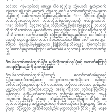
သင်ဟာ ကြမ်းတမ်းတဲ့ idling၊ ပါဝါဆုံးရှုံးမှု သို့မဟုတ် ရုတ်တရက်
injector ချို့ယွင်းမှုတွေကို ကြုံတွေ့ဖူးရင် လောင်စာဆီညစ်ညမ်းမှုဟာ
မမြင်ရတဲ့ အဓိကတရားခံဖြစ်လေ့ရှိပါတယ်။ filter ဒီဇိုင်းအမျိုးမျိုး
ဘယ်လိုအလုပ်လုပ်လဲ၊ ဘယ်လိုညစ်ညမ်းမှုတွေကို ဖယ်ရှားပေးလဲ၊
filter တစ်ခုကို သင့်အင်ဂျင်နဲ့ လည်ပတ်မှုအခြေအနေတွေနဲ့ ဘယ်လို
ကိုက်ညီအောင်လုပ်ရမလဲဆိုတာ နားလည်ခြင်းက ပြုပြင်စရိတ်တွေကို
သိသိသာသာ သက်သာစေပြီး ယုံကြည်စိတ်ချရမှုဆိုင်ရာ ခေါင်းခဲစရာ
တွေကို ရှောင်ရှားနိုင်ပါတယ်။ ဒီဇယ်လောင်စာ filter အမျိုးအစားများ၊
မီဒီယာ၊ ရွေးချယ်မှုစံနှုန်းများ၊ ပြုပြင်ထိန်းသိမ်းမှုနှင့် အကောင်းဆုံး
လုပ်ဆောင်မှုများအကြောင်း နက်နက်နဲနဲ လေ့လာရန် ဆက်လက်ဖတ်ရှု
ပါ။
ဒီဇယ်လောင်စာစစ်ထုတ်ခြင်း မည်သို့အလုပ်လုပ်ပုံနှင့် အဘယ်ကြောင့်
အရေးကြီးသည်ကို နားလည်ခြင်း
ဒီဇယ်လောင်စာစစ်ထုတ်ခြင်းသည် လောင်စာဆီပန့်များနှင့်
မြင့်မားသောဖိအားရှိသော အင်ဂျက်တာများကဲ့သို့သော အင်ဂျင်
အစိတ်အပိုင်းများမရောက်မီ လောင်စာမှ မလိုလားအပ်သော ညစ်ညမ်း
ပစ္စည်းများကို ဖယ်ရှားပေးသည့် အရေးကြီးသော လုပ်ငန်းစဉ်တစ်ခု
ဖြစ်သည်။ စိုးရိမ်ဖွယ်ကောင်းသော ညစ်ညမ်းပစ္စည်းများတွင် အမှုန်
အမွှားများ (ဖုန်မှုန့်၊ သံချေး၊ သဲမှုန့်အကြွင်းအကျန်များ၊ မီးခိုး)၊ ရေ
လွတ်လပ်ခြင်းနှင့် အမြှုပ်ထွက်ရေ၊ ဇီဝဗေဒဆိုင်ရာ ကြီးထွားမှု (ဒီဇယ်
ပိုးမွှား သို့မဟုတ် အဏုဇီဝညစ်ညမ်းမှုဟုလည်းခေါ်သည်) နှင့် ဗာနစ်