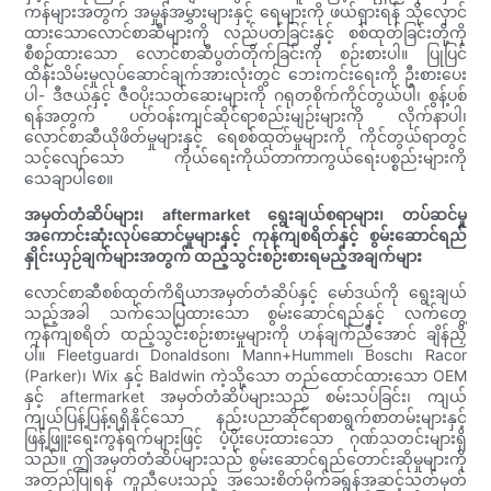
ကန်များအတွက် အမှုန်အမွှားများနှင့် ရေများကို ဖယ်ရှားရန် သိုလှောင်
ထားသောလောင်စာဆီများကို လည်ပတ်ခြင်းနှင့် စစ်ထုတ်ခြင်းတို့ကို
စီစဉ်ထားသော လောင်စာဆီပွတ်တိုက်ခြင်းကို စဉ်းစားပါ။ ပြုပြင်
ထိန်းသိမ်းမှုလုပ်ဆောင်ချက်အားလုံးတွင် ဘေးကင်းရေးကို ဦးစားပေး
ပါ- ဒီဇယ်နှင့် ဇီဝပိုးသတ်ဆေးများကို ဂရုတစိုက်ကိုင်တွယ်ပါ၊ စွန့်ပစ်
ရန်အတွက် ပတ်ဝန်းကျင်ဆိုင်ရာစည်းမျဉ်းများကို လိုက်နာပါ၊
လောင်စာဆီယိုဖိတ်မှုများနှင့် ရေစစ်ထုတ်မှုများကို ကိုင်တွယ်ရာတွင်
သင့်လျော်သော ကိုယ်ရေးကိုယ်တာကာကွယ်ရေးပစ္စည်းများကို
သေချာပါစေ။
အမှတ်တံဆိပ်များ၊ aftermarket ရွေးချယ်စရာများ၊ တပ်ဆင်မှု
အကောင်းဆုံးလုပ်ဆောင်မှုများနှင့် ကုန်ကျစရိတ်နှင့် စွမ်းဆောင်ရည်
နှိုင်းယှဉ်ချက်များအတွက် ထည့်သွင်းစဉ်းစားရမည့်အချက်များ
လောင်စာဆီစစ်ထုတ်ကိရိယာအမှတ်တံဆိပ်နှင့် မော်ဒယ်ကို ရွေးချယ်
သည့်အခါ သက်သေပြထားသော စွမ်းဆောင်ရည်နှင့် လက်တွေ့
ကုန်ကျစရိတ် ထည့်သွင်းစဉ်းစားမှုများကို ဟန်ချက်ညီအောင် ချိန်ညှိ
ပါ။ Fleetguard၊ Donaldson၊ Mann+Hummel၊ Bosch၊ Racor
(Parker)၊ Wix နှင့် Baldwin ကဲ့သို့သော တည်ထောင်ထားသော OEM
နှင့် aftermarket အမှတ်တံဆိပ်များသည် စမ်းသပ်ခြင်း၊ ကျယ်
ကျယ်ပြန့်ပြန့်ရရှိနိုင်သော နည်းပညာဆိုင်ရာစာရွက်စာတမ်းများနှင့်
ဖြန့်ဖြူးရေးကွန်ရက်များဖြင့် ပံ့ပိုးပေးထားသော ဂုဏ်သတင်းများရှိ
သည်။ ဤအမှတ်တံဆိပ်များသည် စွမ်းဆောင်ရည်တောင်းဆိုမှုများကို
အတည်ပြုရန် ကူညီပေးသည့် အသေးစိတ်မိုက်ခရွန်အဆင့်သတ်မှတ်