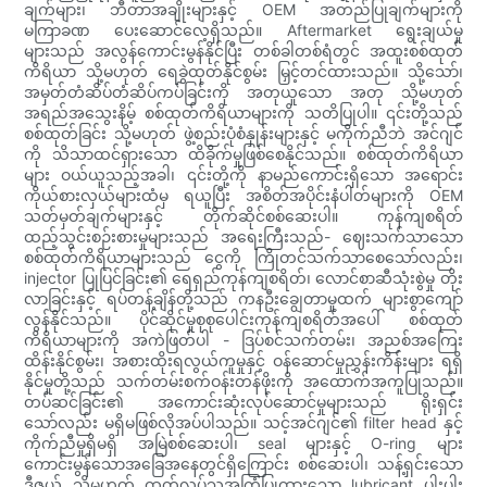
ချက်များ၊ ဘီတာအချိုးများနှင့် OEM အတည်ပြုချက်များကို
မကြာခဏ ပေးဆောင်လေ့ရှိသည်။ Aftermarket ရွေးချယ်မှု
များသည် အလွန်ကောင်းမွန်နိုင်ပြီး တစ်ခါတစ်ရံတွင် အထူးစစ်ထုတ်
ကိရိယာ သို့မဟုတ် ရေခွဲထုတ်နိုင်စွမ်း မြှင့်တင်ထားသည်။ သို့သော်၊
အမှတ်တံဆိပ်တံဆိပ်ကပ်ခြင်းကို အတုယူသော အတု သို့မဟုတ်
အရည်အသွေးနိမ့် စစ်ထုတ်ကိရိယာများကို သတိပြုပါ။ ၎င်းတို့သည်
စစ်ထုတ်ခြင်း သို့မဟုတ် ဖွဲ့စည်းပုံစံနှုန်းများနှင့် မကိုက်ညီဘဲ အင်ဂျင်
ကို သိသာထင်ရှားသော ထိခိုက်မှုဖြစ်စေနိုင်သည်။ စစ်ထုတ်ကိရိယာ
များ ဝယ်ယူသည့်အခါ၊ ၎င်းတို့ကို နာမည်ကောင်းရှိသော အရောင်း
ကိုယ်စားလှယ်များထံမှ ရယူပြီး အစိတ်အပိုင်းနံပါတ်များကို OEM
သတ်မှတ်ချက်များနှင့် တိုက်ဆိုင်စစ်ဆေးပါ။ ကုန်ကျစရိတ်
ထည့်သွင်းစဉ်းစားမှုများသည် အရေးကြီးသည်- ဈေးသက်သာသော
စစ်ထုတ်ကိရိယာများသည် ငွေကို ကြိုတင်သက်သာစေသော်လည်း၊
injector ပြုပြင်ခြင်း၏ ရေရှည်ကုန်ကျစရိတ်၊ လောင်စာဆီသုံးစွဲမှု တိုး
လာခြင်းနှင့် ရပ်တန့်ချိန်တို့သည် ကနဦးချွေတာမှုထက် များစွာကျော်
လွန်နိုင်သည်။ ပိုင်ဆိုင်မှုစုစုပေါင်းကုန်ကျစရိတ်အပေါ် စစ်ထုတ်
ကိရိယာများကို အကဲဖြတ်ပါ - ဒြပ်စင်သက်တမ်း၊ အညစ်အကြေး
ထိန်းနိုင်စွမ်း၊ အစားထိုးရလွယ်ကူမှုနှင့် ဝန်ဆောင်မှုညွှန်းကိန်းများ ရရှိ
နိုင်မှုတို့သည် သက်တမ်းစက်ဝန်းတန်ဖိုးကို အထောက်အကူပြုသည်။
တပ်ဆင်ခြင်း၏ အကောင်းဆုံးလုပ်ဆောင်မှုများသည် ရိုးရှင်း
သော်လည်း မရှိမဖြစ်လိုအပ်ပါသည်။ သင့်အင်ဂျင်၏ filter head နှင့်
ကိုက်ညီမှုရှိမရှိ အမြဲစစ်ဆေးပါ၊ seal များနှင့် O-ring များ
ကောင်းမွန်သောအခြေအနေတွင်ရှိကြောင်း စစ်ဆေးပါ၊ သန့်ရှင်းသော
ဒီဇယ် သို့မဟုတ် ထုတ်လုပ်သူအကြံပြုထားသော lubricant ပါးပါး