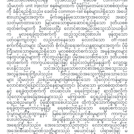
သို့မဟုတ် unit injector စနစ်များထက် ပိုမိုကြမ်းတမ်းသောစစ်ထုတ်မှု
ကို ခံနိုင်ရည်ရှိသည်။ ခေတ်မီ common-rail စနစ်များပါရှိသော အပေါ့
စားယာဉ်များအတွက်၊ မိုက်ခရွန်နိမ့်သောအကွာအဝေးတွင် အဆင့်
သတ်မှတ်ထားသော မြင့်မားသောစွမ်းဆောင်ရည်ရှိသော ဒုတိယစစ်
ထုတ်စက်များကို ဦးစားပေးပြီး လောင်စာအရည်အသွေးသံသယရှိပါ
က မူလရေခွဲထုတ်စက်ကို ထည့်သွင်းစဉ်းစားပါ။ ဖုန်ထူသော
ပတ်ဝန်းကျင်တွင် လည်ပတ်နေသော လေးလံသော off-road
စက်ကိရိယာများ သို့မဟုတ် စိုက်ပျိုးရေးစက်ယန္တရားများအတွက်၊ ပိုမို
ကြီးမားသောစွမ်းရည်ရှိသော မူလစစ်ထုတ်စက်သည် အမှုန်အမွှားများ
ဝန်ထုပ်ဝန်ပိုးများကို ကိုင်တွယ်နိုင်ပြီး၊ ပိုမိုအသေးစိတ်သော ဒုတိယစစ်
ထုတ်စက်ကို ကာကွယ်ပေးခြင်းဖြင့် ပြောင်းလဲမှုကြိမ်နှုန်းကို လျှော့ချ
ပေးနိုင်သည်။ သင်အသုံးပြုသောလောင်စာအရည်အသွေးသည်
အလွန်အရေးကြီးပါသည်။ ဒီဇယ်အရည်အသွေးကွဲပြားသောဒေသ
များ သို့မဟုတ် ညစ်ညမ်းမှုများဖြစ်စေနိုင်သော သိုလှောင်ကန်များမှ
လောင်စာလွှဲပြောင်းသည့်နေရာများတွင်၊ ခိုင်မာသော မူလစစ်ထုတ်စက်
နှင့် ရေခွဲထုတ်စက်ကို တပ်ဆင်ပါ။ ရေကြောင်းနှင့် ရာသီအလိုက်
သိုလှောင်မှုအခြေအနေများသည် မကြာခဏ ငွေ့ရည်ဖွဲ့ခြင်းကြောင့်
ရေညစ်ညမ်းမှုကို ပိုမိုဆိုးရွားစေပါသည်။ ထိုကဲ့သို့သောကိစ္စများတွင်
ရေခွဲထုတ်မှုကောင်းမွန်ပြီး ရေစစ်ထုတ်နိုင်သော ရေစုပ်စက်သည်
ပိုးမွှားများကြီးထွားမှုနှင့် မြစ်အောက်ပိုင်းပျက်စီးမှုများကို ကာကွယ်
ပေးပါလိမ့်မည်။ အပူချိန်ထည့်သွင်းစဉ်းစားမှုများသည်လည်း
အရေးကြီးပါသည်။ အေးသောရာသီဥတုတွင်၊ လောင်စာဂျယ်လီနှင့်
အအေးစီးဆင်းမှုဂုဏ်သတ္တိများသည် ဖယောင်းနှင့် ပါရာဖင်ဖြင့် မ