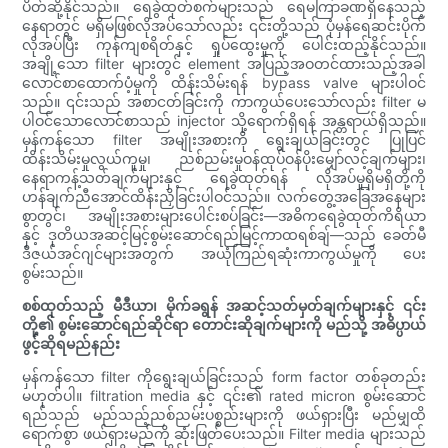
ပိတ်ဆို့နိုင်သည်။ ရေခွဲထုတ်စက်များသည် ရေမကြာခဏရှိနေသည့်
နေရာတွင် မရှိမဖြစ်လိုအပ်သော်လည်း ၎င်းတို့သည် ပုံမှန်ရေဆင်းပိုက်
လိုအပ်ပြီး ကုန်ကျစရိတ်နှင့် ရှုပ်ထွေးမှုကို ပေါင်းထည့်နိုင်သည်။
အချို့သော filter များတွင် element အပြည့်အဝတင်ထားသည့်အခါ
လောင်စာထောက်ပံ့မှုကို ထိန်းသိမ်းရန် bypass valve များပါဝင်
သည်။ ၎င်းသည် အစာငတ်ခြင်းကို ကာကွယ်ပေးသော်လည်း filter မ
ပါဝင်သောလောင်စာသည် injector သို့ရောက်ရှိရန် အန္တရာယ်ရှိသည်။
မှန်ကန်သော filter အမျိုးအစားကို ရွေးချယ်ခြင်းတွင် ပြုပြင်
ထိန်းသိမ်းမှုလွယ်ကူမှု၊ ညစ်ညမ်းမှုဝန်ထုပ်ဝန်ပိုးမျှော်လင့်ချက်များ၊
နေရာကန့်သတ်ချက်များနှင့် ရေခွဲထုတ်ရန် လိုအပ်မှုရှိမရှိတို့ကို
ဟန်ချက်ညီအောင်ထိန်းညှိခြင်းပါဝင်သည်။ လက်တွေ့အခြေအနေများ
စွာတွင်၊ အမျိုးအစားများပေါင်းစပ်ခြင်း—အဓိကရေခွဲထုတ်ကိရိယာ
နှင့် ဒုတိယအဆင့်မြင့်စွမ်းဆောင်ရည်မြင့်ကာထရစ်ချ်—သည် ခေတ်မီ
ဒီဇယ်အင်ဂျင်များအတွက် အယုံကြည်ရဆုံးကာကွယ်မှုကို ပေး
စွမ်းသည်။
စစ်ထုတ်သည့် မီဒီယာ၊ မိုက်ခရွန် အဆင့်သတ်မှတ်ချက်များနှင့် ၎င်း
တို့၏ စွမ်းဆောင်ရည်ဆိုင်ရာ တောင်းဆိုချက်များကို မည်သို့ အဓိပ္ပာယ်
ဖွင့်ဆိုရမည်နည်း
မှန်ကန်သော filter ကိုရွေးချယ်ခြင်းသည် form factor တစ်ခုတည်း
မဟုတ်ပါ။ filtration media နှင့် ၎င်း၏ rated micron စွမ်းဆောင်
ရည်သည် မည်သည့်ညစ်ညမ်းပစ္စည်းများကို ဖယ်ရှားပြီး မည်မျှထိ
ရောက်စွာ ဖယ်ရှားမည်ကို ဆုံးဖြတ်ပေးသည်။ Filter media များသည်