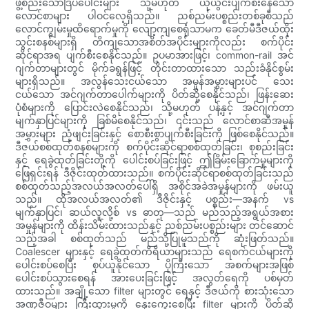
ဖွဲ့စည်းသောဒြပ်ပေါင်းများ သို့မဟုတ် ယိုယွင်းပျက်စီးနေသော
လောင်စာများ ပါဝင်လေ့ရှိသည်။ ညစ်ညမ်းပစ္စည်းတစ်ခုစီသည်
လောင်ကျွမ်းမှုထိရောက်မှုကို လျော့ကျစေရုံသာမက ခေတ်မီဒီဇယ်ထိုး
သွင်းစနစ်များရှိ တိကျသောအစိတ်အပိုင်းများကိုလည်း စက်ပိုင်း
ဆိုင်ရာအရ ပျက်စီးစေနိုင်သည်။ ဥပမာအားဖြင့်၊ common-rail အင်
ဂျက်တာများတွင် မိုက်ခရွန်ဖြင့် တိုင်းတာထားသော သည်းခံနိုင်စွမ်း
များရှိသည်။ အလွန်သေးငယ်သော အမှုန်အမွှားများပင် သေး
ငယ်သော အင်ဂျက်တာပေါက်များကို ပိတ်ဆို့စေနိုင်သည်၊ ဖြန်းဆေး
ပုံစံများကို ပြောင်းလဲစေနိုင်သည်၊ သို့မဟုတ် ပန့်နှင့် အင်ဂျက်တာ
မျက်နှာပြင်များကို ခြစ်မိစေနိုင်သည်၊ ၎င်းသည် လောင်စာဆီအမှုန်
အမွှားများ ညံ့ဖျင်းခြင်းနှင့် စောစီးစွာပျက်စီးခြင်းကို ဖြစ်စေနိုင်သည်။
ဒီဇယ်စစ်ထုတ်စနစ်များကို စက်ပိုင်းဆိုင်ရာစစ်ထုတ်ခြင်း၊ စုစည်းခြင်း
နှင့် ရေခွဲထုတ်ခြင်းတို့ကို ပေါင်းစပ်ခြင်းဖြင့် ဤခြိမ်းခြောက်မှုများကို
ဖြေရှင်းရန် ဒီဇိုင်းထုတ်ထားသည်။ စက်ပိုင်းဆိုင်ရာစစ်ထုတ်ခြင်းသည်
စစ်ထုတ်သည့်အလယ်အလတ်ပေါ်ရှိ အစိုင်အခဲအမှုန်များကို ဖမ်းယူ
သည်။ ထိုအလယ်အလတ်၏ ဒီဇိုင်းနှင့် ပစ္စည်း—အနက် vs
မျက်နှာပြင်၊ ဆယ်လူလို့စ် vs ဓာတု—သည် မည်သည့်အရွယ်အစား
အမှုန်များကို ထိန်းသိမ်းထားသည်နှင့် ညစ်ညမ်းပစ္စည်းများ တင်ဆောင်
သည့်အခါ စစ်ထုတ်သည် မည်သို့ပြုမူသည်ကို ဆုံးဖြတ်သည်။
Coalescer များနှင့် ရေခွဲထုတ်ကိရိယာများသည် ရေစက်ငယ်များကို
ပေါင်းစပ်စေပြီး စုပ်ယူနိုင်သော ပိုကြီးသော အစက်များအဖြစ်
ပေါင်းစပ်သွားစေရန် အားပေးခြင်းဖြင့် အလွတ်ရေကို ပစ်မှတ်
ထားသည်။ အချို့သော filter များတွင် ရေနှင့် ဒီဇယ်ကို စားသုံးသော
အဏုဇီဝများ ကြီးထွားမှုကို နှေးကွေးစေပြီး filter များကို ပိတ်ဆို့