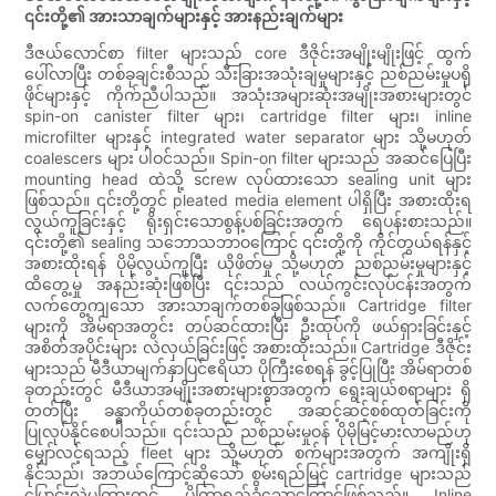
၎င်းတို့၏ အားသာချက်များနှင့် အားနည်းချက်များ
ဒီဇယ်လောင်စာ filter များသည် core ဒီဇိုင်းအမျိုးမျိုးဖြင့် ထွက်
ပေါ်လာပြီး တစ်ခုချင်းစီသည် သီးခြားအသုံးချမှုများနှင့် ညစ်ညမ်းမှုပရို
ဖိုင်များနှင့် ကိုက်ညီပါသည်။ အသုံးအများဆုံးအမျိုးအစားများတွင်
spin-on canister filter များ၊ cartridge filter များ၊ inline
microfilter များနှင့် integrated water separator များ သို့မဟုတ်
coalescers များ ပါဝင်သည်။ Spin-on filter များသည် အဆင်ပြေပြီး
mounting head ထဲသို့ screw လုပ်ထားသော sealing unit များ
ဖြစ်သည်။ ၎င်းတို့တွင် pleated media element ပါရှိပြီး အစားထိုးရ
လွယ်ကူခြင်းနှင့် ရိုးရှင်းသောစွန့်ပစ်ခြင်းအတွက် ရေပန်းစားသည်။
၎င်းတို့၏ sealing သဘောသဘာဝကြောင့် ၎င်းတို့ကို ကိုင်တွယ်ရန်နှင့်
အစားထိုးရန် ပိုမိုလွယ်ကူပြီး ယိုဖိတ်မှု သို့မဟုတ် ညစ်ညမ်းမှုများနှင့်
ထိတွေ့မှု အနည်းဆုံးဖြစ်ပြီး ၎င်းသည် လယ်ကွင်းလုပ်ငန်းအတွက်
လက်တွေ့ကျသော အားသာချက်တစ်ခုဖြစ်သည်။ Cartridge filter
များကို အိမ်ရာအတွင်း တပ်ဆင်ထားပြီး ဦးထုပ်ကို ဖယ်ရှားခြင်းနှင့်
အစိတ်အပိုင်းများ လဲလှယ်ခြင်းဖြင့် အစားထိုးသည်။ Cartridge ဒီဇိုင်း
များသည် မီဒီယာမျက်နှာပြင်ဧရိယာ ပိုကြီးစေရန် ခွင့်ပြုပြီး အိမ်ရာတစ်
ခုတည်းတွင် မီဒီယာအမျိုးအစားများစွာအတွက် ရွေးချယ်စရာများ ရှိ
တတ်ပြီး ခန္ဓာကိုယ်တစ်ခုတည်းတွင် အဆင့်ဆင့်စစ်ထုတ်ခြင်းကို
ပြုလုပ်နိုင်စေပါသည်။ ၎င်းသည် ညစ်ညမ်းမှုဝန် ပိုမိုမြင့်မားလာမည်ဟု
မျှော်လင့်ရသည့် fleet များ သို့မဟုတ် စက်များအတွက် အကျိုးရှိ
နိုင်သည်၊ အဘယ်ကြောင့်ဆိုသော် စွမ်းရည်မြင့် cartridge များသည်
ပြောင်းလဲမှုကြားတွင် ပိုကြာရှည်ခံသောကြောင့်ဖြစ်သည်။ Inline