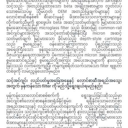
စွမ်းဆောင်ရည်တောင်းဆိုချက်များကို အခြေအနေအလိုက် အကဲဖြတ်
သင့်သည်- အတည်ပြုထားသော beta အချိုးအစားများ၊ လွတ်လပ်
သောစမ်းသပ်မှု သို့မဟုတ် OEM အတည်ပြုချက်များနှင့် သင့်
လောင်စာဆီစနစ်၏ စီးဆင်းမှုနှင့် ဖိအားဝိသေသလက္ခဏာများနှင့်
လိုက်ဖက်ညီမှုကို ရှာဖွေပါ။ beta အဆင့်သတ်မှတ်ချက် မြင့်မားသော
စွမ်းဆောင်ရည်မြင့် microglass filter သည် ဖိအားမြင့် common-rail
အင်ဂျင်များအတွက် အသင့်တော်ဆုံးဖြစ်နိုင်ပြီး micron အဆင့်
သတ်မှတ်ချက် မြင့်မားသော ခိုင်မာသည့် depth-style cartridge
သည် စွမ်းရည်နှင့် ဝန်ဆောင်မှုကြားကာလ ပိုရှည်ခြင်းသည်
အရေးကြီးသော ဖုန်ထူသောပတ်ဝန်းကျင်တွင် လည်ပတ်နေသော
ဒီဇယ်ဂျင်နရေတာအတွက် ပိုကောင်းနိုင်သည်။ micron အရွယ်အစား၊
စွမ်းဆောင်ရည်နှင့် စွမ်းရည်တို့အကြား အပေးအယူများကို နားလည်
ခြင်းသည် လက်တွေ့ကျပြီး ကုန်ကျစရိတ်သက်သာသော filter ဗျူဟာ
တစ်ခုကို လမ်းညွှန်ပေးလိမ့်မည်။
သင့်အင်ဂျင်၊ လည်ပတ်မှုအခြေအနေနှင့် လောင်စာဆီအရည်အသွေး
အတွက် မှန်ကန်သော filter ကို မည်သို့ရွေးချယ်ရမည်နည်း
မှန်ကန်သောလောင်စာစစ်စက်ကို ရွေးချယ်ခြင်းဆိုသည်မှာ
အင်ဂျင်၏လောင်စာစနစ်အာရုံခံနိုင်စွမ်း၊ ရရှိနိုင်သောလောင်စာ
အရည်အသွေးနှင့် လည်ပတ်မှုပတ်ဝန်းကျင်ကို ထည့်သွင်းစဉ်းစားခြင်း
ဖြစ်သည်။ သင့်အင်ဂျင်၏ထိုးသွင်းစနစ်ကို နားလည်ခြင်းဖြင့် စတင်ပါ။
ခေတ်မီစက်ပိုင်းဆိုင်ရာထိုးသွင်းစနစ်များသည် ၎င်းတို့၏မြင့်မားသော
ဖိအားများနှင့်တင်းကျပ်သောသည်းခံနိုင်စွမ်းများကြောင့် ပိုမို
အသေးစိတ်စစ်ထုတ်ရန် လိုအပ်သည့် ခေတ်မီ common-rail