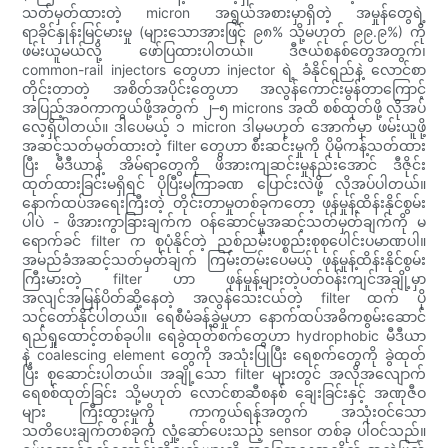
သတ်မှတ်ထားတဲ့ micron အရွယ်အစားမှာရှိတဲ့ အမှုန်တွေရဲ့
ရာခိုင်နှုန်းမြင့်မားမှု (များသောအားဖြင့် ၉၈% သို့မဟုတ် ၉၉.၉%) ကို
ဖမ်းယူမယ်လို့ ဖော်ပြထားပါတယ်။ ဒီဇယ်စနစ်တွေအတွက်၊
common-rail injectors တွေဟာ injector ရဲ့ ခံနိုင်ရည်နဲ့ လောင်စာ
တိုင်းတာတဲ့ အစိတ်အပိုင်းတွေဟာ အလွန်ကောင်းမွန်တာကြောင့်
အပြည့်အဝကာကွယ်ဖို့အတွက် ၂–၅ microns အထိ စစ်ထုတ်ဖို့ လိုအပ်
လေ့ရှိပါတယ်။ ဒါပေမယ့် ၁ micron ဒါမှမဟုတ် အောက်မှာ ဖမ်းယူဖို့
အဆင့်သတ်မှတ်ထားတဲ့ filter တွေဟာ စီးဆင်းမှုကို ပိုမိုကန့်သတ်ထား
ပြီး မီဒီယာနဲ့ အိမ်ရာတွေကို ဖိအားကျဆင်းမှုနည်းအောင် ဒီဇိုင်း
ထုတ်ထားခြင်းမရှိရင် ပိုပြီးမကြာခဏ ပြောင်းလဲဖို့ လိုအပ်ပါတယ်။
နောက်ထပ်အရေးကြီးတဲ့ တိုင်းတာမှုတစ်ခုကတော့ ဖုန်မှုန့်ထိန်းနိုင်စွမ်း
ပါပဲ - ဖိအားကွာခြားချက်က ဝန်ဆောင်မှုအဆင့်သတ်မှတ်ချက်ကို မ
ရောက်ခင် filter က စုပုံနိုင်တဲ့ ညစ်ညမ်းပစ္စည်းစုစုပေါင်းပမာဏပါ။
အမည်ခံအဆင့်သတ်မှတ်ချက် ကြမ်းတမ်းပေမယ့် ဖုန်မှုန့်ထိန်းနိုင်စွမ်း
ကြီးမားတဲ့ filter ဟာ ဖုန်မှုန့်များတဲ့ပတ်ဝန်းကျင်အချို့မှာ
အလျင်အမြန်ပိတ်ဆို့နေတဲ့ အလွန်သေးငယ်တဲ့ filter ထက် ပို
သင့်တော်နိုင်ပါတယ်။ ရေစီမံခန့်ခွဲမှုဟာ နောက်ထပ်အဓိကစွမ်းဆောင်
ရည်ရှုထောင့်တစ်ခုပါ။ ရေခွဲထုတ်စက်တွေဟာ hydrophobic မီဒီယာ
နဲ့ coalescing element တွေကို အသုံးပြုပြီး ရေစက်တွေကို ခွဲထုတ်
ပြီး စုဆောင်းပါတယ်။ အချို့သော filter များတွင် အလိုအလျောက်
ရေစစ်ထုတ်ခြင်း သို့မဟုတ် လောင်စာဆီစနစ် ချေးခြင်းနှင့် အဏုဇီဝ
များ ကြီးထွားမှုကို ကာကွယ်ရန်အတွက် အသုံးဝင်သော
သတိပေးချက်တစ်ခုကို လှုံ့ဆော်ပေးသည့် sensor တစ်ခု ပါဝင်သည်။