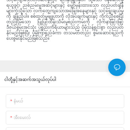
ရယူခွင့်၊ ညစ်ညမ်းမှုအဆင့်များနှင့် မျှော်မှန်းထားသော လည်ပတ်ချိန်
များကဲ့သို့သော လက်တွေ့ကျသောအခြေအနေများနှင့် သင့်ရွေးချယ်မှု
ကို ချိန်ညှိပါ။ စစ်ထုတ်မှုဗျူဟာကို လိုအပ်ချက်များနှင့် ကိုက်ညီစေပြီး
တည်ငြိမ်သော ပြုပြင်ထိန်းသိမ်းမှုစည်းကမ်းကို လိုက်နာခြင်းဖြင့်
ဒီဇယ်စွမ်းအင်သုံး ပစ္စည်းကိရိယာများသည် ပိုမိုသန့်ရှင်းစွာ လည်ပတ်
နိုင်မည်ဖြစ်ပြီး ပိုမိုကြာရှည်ခံကာ တသမတ်တည်း စွမ်းဆောင်ရည်ကို
ပေးစွမ်းနိုင်မည်ဖြစ်သည်။
ငါတို့နှင့်အဆက်အသွယ်လုပ်ပါ
နံမယ်
အီးမေးလ်