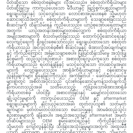
ပိတ်ဆို့သော စစ်ထုတ်စနစ်များ လိုအပ်သည်။ စစ်ထုတ်ကိရိယာများ
ပိတ်ဆို့ခြင်းမှ ကာကွယ်ပေးသော မီဒီယာနှင့် ဖြည့်စွက်ပစ္စည်းများကို
ရွေးချယ်ခြင်းနှင့် သင့်လျော်သော လောင်စာအပူပေးစနစ် သို့မဟုတ်
ဆောင်းရာသီအတွက် စစ်ထုတ်ကိရိယာများကို သေချာစေခြင်းသည်
စီးဆင်းမှုကို ထိန်းသိမ်းရန် ကူညီပေးသည်။ ယာဉ်စုအော်ပရေတာများ
အတွက်၊ ယာဉ်အတန်းအစားများတစ်လျှောက် စစ်ထုတ်ကိရိယာ
အမျိုးအစားများကို စံသတ်မှတ်ခြင်းသည် ထောက်ပံ့ပို့ဆောင်ရေးနှင့်
လေ့ကျင့်ရေးကို ရိုးရှင်းစေသော်လည်း ရွေးချယ်ထားသော စစ်ထုတ်
ကိရိယာသည် အင်ဂျင်တစ်ခုစီ၏ စီးဆင်းမှုနှင့် ဖိအားလိုအပ်ချက်များ
နှင့် ကိုက်ညီကြောင်း အမြဲသေချာစေပါ။ ပြုပြင်ထိန်းသိမ်းမှု အသုံးပြု
နိုင်စွမ်းကို ထည့်သွင်းစဉ်းစားပါ- အစားထိုးရလွယ်ကူသော စစ်ထုတ်
ကိရိယာများသည် ရပ်တန့်ချိန်နှင့် မသင့်လျော်သော တပ်ဆင်မှုအမှား
များကို လျှော့ချပေးသည်။ အာရုံခံကိရိယာများနှင့် ဝန်ဆောင်မှု
ညွှန်ပြချက်များ ရှိနေခြင်းကိုလည်း အကဲဖြတ်ပါ - ခေတ်မီတပ်ဆင်မှု
များစွာတွင် အစိတ်အပိုင်းသည် ၎င်း၏ဝန်ဆောင်မှုကန့်သတ်ချက်သို့
နီးကပ်လာသည့်အခါ သတိပေးသည့် ကွဲပြားသောဖိအားအာရုံခံ
ကိရိယာတစ်ခု ပါဝင်ပြီး အစာငတ်ခြင်းနှင့် မမျှော်လင့်ထားသော
ချို့ယွင်းမှုများကို ကာကွယ်ပေးသည်။ OEM နှင့် aftermarket
ရွေးချယ်မှုများကို နှိုင်းယှဉ်သောအခါ၊ ထုတ်လုပ်သူ၏ သတ်မှတ်
ချက်များ၊ မှတ်တမ်းတင်ထားသော စမ်းသပ်မှုနှင့် အာမခံထည့်သွင်း
စဉ်းစားမှုများကို ချိန်ဆပါ။ အရည်အသွေးမြင့် aftermarket အမှတ်
တံဆိပ်များသည် OEM စွမ်းဆောင်ရည်နှင့် ကိုက်ညီနိုင်သည်
သို့မဟုတ် ကျော်လွန်နိုင်ပြီး သီးခြားအသုံးချမှုများအတွက် အထူးမီဒီ
ယာကို မကြာခဏ ပေးဆောင်လေ့ရှိသော်လည်း အတု သို့မဟုတ်