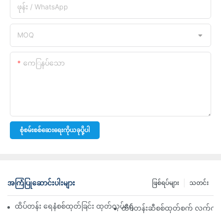
ဖုန်း / WhatsApp
MOQ
ကေြနပ်သော
စုံစမ်းစစ်ဆေးရေးကိုယခုပို့ပါ
အကြံပြုဆောင်းပါးများ
ဖြစ်ရပ်များ
သတင်း
ထိပ်တန်း ရေနံစစ်ထုတ်ခြင်း ထုတ်လုပ်ရေးကုမ္ပဏီများ- ပြည့်စုံသော ခြုံင
ထိပ်တန်းဆီစစ်ထုတ်စက် လက်ကားဖ