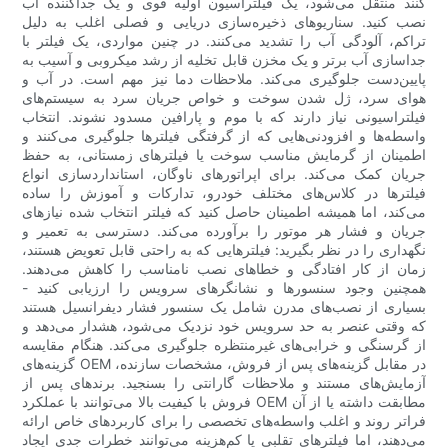
کنند منتقل می‌شود، یک فیلتراسیون اولیه قوی و یک جداکننده آب
نصب کنید. سناریوهای ذخیره‌سازی دریایی و فصلی اغلب به دلیل
تراکم، آلودگی آب را تشدید می‌کنند. در چنین مواردی، یک فیلتر با
جداسازی آب برتر و یک مخزن قابل تخلیه از رشد میکروبی و آسیب به
پایین‌دست جلوگیری می‌کند. ملاحظات دما نیز مهم است. در آب و
هوای سرد، ژل شدن سوخت و خواص جریان سرد به سیستم‌های
فیلتراسیونی نیاز دارند که با موم و پارافین مسدود نشوند. انتخاب
واسطه‌ها و افزودنی‌هایی که از گرفتگی فیلترها جلوگیری می‌کنند و
اطمینان از گرمایش مناسب سوخت یا فیلترهای زمستانی، به حفظ
جریان کمک می‌کند. برای اپراتورهای ناوگان، استانداردسازی انواع
فیلترها در کلاس‌های مختلف خودرو، تدارکات و آموزش را ساده
می‌کند، اما همیشه اطمینان حاصل کنید که فیلتر انتخاب شده نیازهای
جریان و فشار هر موتور را برآورده می‌کند. دسترسی به تعمیر و
نگهداری را در نظر بگیرید: فیلترهایی که به راحتی قابل تعویض هستند،
زمان از کار افتادگی و خطاهای نصب نامناسب را کاهش می‌دهند.
همچنین وجود سنسورها و نشانگرهای سرویس را ارزیابی کنید -
بسیاری از نصب‌های مدرن شامل یک سنسور فشار دیفرانسیل هستند
که وقتی عنصر به حد سرویس خود نزدیک می‌شود، هشدار می‌دهد و
از گرسنگی و خرابی‌های غیرمنتظره جلوگیری می‌کند. هنگام مقایسه
گزینه‌های OEM در مقابل گزینه‌های پس از فروش، مشخصات سازنده،
آزمایش‌های مستند و ملاحظات گارانتی را بسنجید. برندهای پس از
فروش با کیفیت بالا می‌توانند با عملکرد OEM مطابقت داشته یا از آن
فراتر روند و اغلب واسطه‌های تخصصی را برای کاربردهای خاص ارائه
می‌دهند، اما فیلترهای تقلبی یا کم‌هزینه می‌توانند خطرات جدی ایجاد