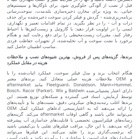
قبل از نصب از آلودگی جلوگیری شود. برای ناوگان‌ها و سیستم‌های
حیاتی، به ویژه برای مخازن ذخیره‌سازی بلندمدت، سوخت‌رسانی
برنامه‌ریزی‌شده - گردش و فیلتر کردن سوخت ذخیره‌شده برای حذف
ذرات و آب - را در نظر بگیرید. در تمام اقدامات تعمیر و نگهداری،
ایمنی را در اولویت قرار دهید: با گازوئیل و زیست‌کش‌ها با احتیاط
رفتار کنید، مقررات زیست‌محیطی را برای دفع رعایت کنید و هنگام
برخورد با نشت سوخت و آب تخلیه‌شده، از تجهیزات حفاظت فردی
مناسب اطمینان حاصل کنید.
برندها، گزینه‌های پس از فروش، بهترین شیوه‌های نصب و ملاحظات
هزینه در مقابل عملکرد
هنگام انتخاب برند و مدل فیلتر سوخت، عملکرد اثبات‌شده را با
ملاحظات هزینه عملی متعادل کنید. برندهای معتبر OEM و
aftermarket مانند Fleetguard، Donaldson، Mann+Hummel،
Bosch، Racor (Parker)، Wix و Baldwin دارای اعتبار پشتیبانی‌شده
توسط آزمایش، اسناد فنی گسترده و شبکه‌های توزیع هستند. این
برندها اغلب رتبه‌بندی‌های میکرونی دقیق، نسبت‌های بتا و تأییدیه‌های
OEM را ارائه می‌دهند که به اعتبارسنجی ادعاهای عملکرد کمک
می‌کند. گزینه‌های aftermarket می‌توانند عالی باشند و گاهی اوقات
رسانه‌های فیلتراسیون تخصصی یا قابلیت‌های جداسازی آب پیشرفته
ارائه می‌دهند. با این حال، مراقب فیلترهای تقلبی یا بی‌کیفیتی باشید
که برچسب‌گذاری برند را تقلید می‌کنند. این فیلترها می‌توانند
استانداردهای فیلتراسیون یا ساختاری را برآورده نکنند و باعث آسیب