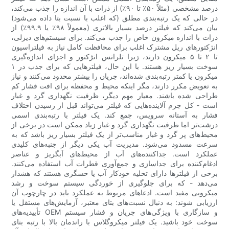
درصد مشخصی (مثلاً ۵۰٪ تا ۹۰٪) از ذرات با آن اندازه را جذب می‌کند،
در حالی که یک رتبه‌بندی مطلق (که اغلب با نسبت بتا داده می‌شود)
بیان می‌کند که فیلتر درصد بسیار بالاتری (معمولاً ۹۸٪ یا ۹۹.۹٪) از
ذرات با اندازه میکرون خاص را جذب می‌کند. برای سیستم‌های دیزلی،
انژکتورهای ریل مشترک اغلب برای محافظت کامل نیاز به فیلتراسیون
تا ۲ تا ۵ میکرون دارند، زیرا تلرانس انژکتور و اجزای اندازه‌گیری
سوخت بسیار ریز هستند. با این حال، فیلترهایی که برای جذب در ۱
میکرون یا کمتر رتبه‌بندی شده‌اند، جریان را بیشتر محدود می‌کنند و نیاز
به تعویض مکرر دارند، مگر اینکه محیط و محفظه برای افت فشار کم
طراحی شده باشند. معیار مهم دیگر، ظرفیت نگهداری گرد و غبار
است - کل جرم آلاینده‌هایی که فیلتر می‌تواند قبل از رسیدن اختلاف
فشار به آستانه سرویس، جمع کند. یک فیلتر با رتبه‌بندی اسمی
درشت‌تر اما ظرفیت نگهداری گرد و غبار زیاد ممکن است در برخی از
محیط‌های پر گرد و غبار مناسب‌تر از یک فیلتر بسیار ریز باشد که به
سرعت مسدود می‌شود. مدیریت آب یکی دیگر از جنبه‌های کلیدی
عملکرد است. جداکننده‌های آب از محیط‌های آبگریز و عناصر
ادغام‌کننده برای جداسازی و جمع‌آوری قطرات آب استفاده می‌کنند.
برخی از فیلترها دارای تخلیه خودکار آب یا حسگری هستند که هشدار
می‌دهد - که برای جلوگیری از خوردگی سیستم سوخت و رشد
میکروبی مفید است. ادعاهای مربوط به عملکرد باید در چارچوب آن
ارزیابی شوند: به دنبال نسبت‌های بتای معتبر، آزمایش‌های مستقل یا
تأییدیه‌های OEM و سازگاری با ویژگی‌های جریان و فشار سیستم
سوخت خود باشید. یک فیلتر میکروگلاس با راندمان بالا با رتبه بتای