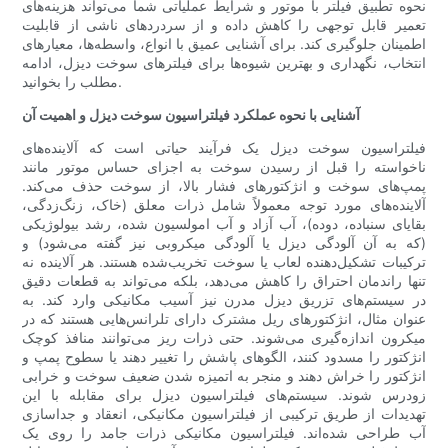
نحوه تطبیق فیلتر با موتور و شرایط عملیاتی شما می‌تواند هزینه‌های
تعمیر قابل توجهی را کاهش داده و از سردردهای ناشی از قابلیت
اطمینان جلوگیری کند. برای آشنایی عمیق با انواع، واسطه‌ها، معیارهای
انتخاب، نگهداری و بهترین شیوه‌ها برای فیلترهای سوخت دیزل، ادامه
مطلب را بخوانید.
آشنایی با نحوه عملکرد فیلتراسیون سوخت دیزل و اهمیت آن
فیلتراسیون سوخت دیزل یک فرآیند حیاتی است که آلاینده‌های
ناخواسته را قبل از رسیدن سوخت به اجزای حساس موتور مانند
پمپ‌های سوخت و انژکتورهای فشار بالا، از سوخت حذف می‌کند.
آلاینده‌های مورد توجه معمولاً شامل ذرات معلق (خاک، زنگ‌زدگی،
بقایای سنباده، دوده)، آب آزاد و آب امولسیون شده، رشد بیولوژیکی
(که به آن آلودگی دیزل یا آلودگی میکروبی نیز گفته می‌شود) و
ترکیبات تشکیل‌دهنده لعاب یا سوخت تخریب‌شده هستند. هر آلاینده نه
تنها راندمان احتراق را کاهش می‌دهد، بلکه می‌تواند به قطعات دقیق
در سیستم‌های تزریق دیزل مدرن نیز آسیب مکانیکی وارد کند. به
عنوان مثال، انژکتورهای ریل مشترک دارای تلرانس‌هایی هستند که در
میکرون اندازه‌گیری می‌شوند. حتی ذرات ریز می‌توانند منافذ کوچک
انژکتور را مسدود کنند، الگوهای پاشش را تغییر دهند یا سطوح پمپ و
انژکتور را خراش دهند و منجر به اتمیزه شدن ضعیف سوخت و خرابی
زودرس شوند. سیستم‌های فیلتراسیون دیزل برای مقابله با این
تهدیدات از طریق ترکیبی از فیلتراسیون مکانیکی، انعقاد و جداسازی
آب طراحی شده‌اند. فیلتراسیون مکانیکی ذرات جامد را روی یک