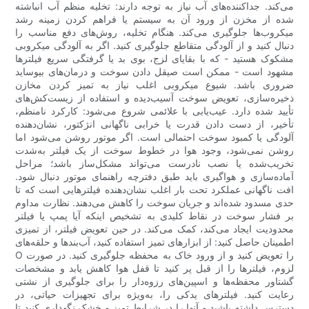
می‌کند. جداکننده‌های آب نیاز به توجه دارند: تخلیه منظم آب انباشته
شده از مخزن از ورود آن به سیستم یا فراهم کردن زمینه رشد
میکروب‌ها جلوگیری می‌کند. هنگام تخلیه، روش‌های دفع مناسب را
دنبال کنید و از آلودگی متقاطع جلوگیری کنید. اگر به آلودگی میکروبی
مشکوک هستید - که با بقایای لزج، بوی بد یا گرفتگی سریع فیلترها
مشهود است - ممکن است صیقل دادن سوخت و درمان‌های بیوساید
ضروری باشد. شیوع میکروبی اغلب نیاز به تمیز کردن مخازن
ذخیره‌سازی، تعویض سوخت آسیب‌دیده و استفاده از زیست‌کش‌های
تأیید شده دارد. عیب‌یابی با علائمی شروع می‌شود: کارکرد نامنظم،
تأخیر، از دست دادن قدرت یا خرابی ناگهانی انژکتور، نشان‌دهنده
آلودگی یا کمبود سوخت احتمالی است. اگر موتور روشن می‌شود اما
روشن نمی‌شود، وجود هوا در خطوط سوخت از یک فیلتر به‌شدت
تخریب‌شده یا نصب نادرست می‌تواند مشکل‌ساز باشد؛ مراحل
آماده‌سازی و هواگیری باید طبق دفترچه راهنمای موتور دنبال شود.
افت ناگهانی عملکرد تحت بار اغلب نشان‌دهنده فیلترهایی است که تا
حدی مسدود شده‌اند و جریان سوخت را کاهش می‌دهند. نظارت مداوم
بر فشار سوخت در نقاط کلیدی به تشخیص اینکه آیا پمپ یا فیلتر
محدودیت ایجاد می‌کند، کمک می‌کند. در حین تعویض فیلتر، از تمیزی
اطمینان حاصل کنید: از ابزارهای تمیز استفاده کنید، آب‌بندها و حلقه‌های
O را تعویض کنید و از ورود خاک به محفظه جلوگیری کنید. در صورت
لزوم، فیلترها را از قبل پر کنید تا قفل هوا کاهش یابد و مشخصات
گشتاور محفظه‌ها و اسپین‌های رزوه‌دار را برای جلوگیری از نشتی
رعایت کنید. فیلترهای یدکی را، به‌ویژه برای تجهیزات حیاتی، در
دسترس داشته باشید و آنها را در شرایط تمیز و خشک نگهداری کنید تا