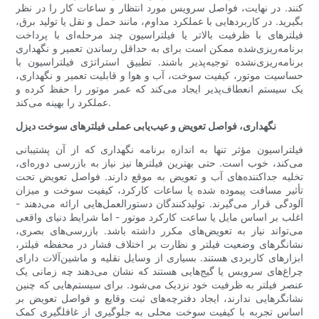
کنند. در نهایت، فواصل سرویس مورد انتظار و ساعات کار را در نظر
بگیرید. در کاربردهایی با عملکرد مداوم، مانند حمل و نقل یا تولید برق،
فیلترهای با ظرفیت بالاتر یا فیلتراسیون چند مرحله‌ای با پرداخت
برنامه‌ریزی‌شده ممکن است برای به حداقل رساندن تعمیر و نگهداری
برنامه‌ریزی‌نشده توجیه‌پذیر باشند. تطبیق استراتژی فیلتراسیون با
حساسیت موتور، کیفیت سوخت، آب و هوا و قابلیت تعمیر و نگهداری،
یک سیستم انعطاف‌پذیر ایجاد می‌کند که عمر موتور را حفظ کرده و
عملکرد را بهینه می‌کند.
نگهداری، فواصل تعویض و عیب‌یابی عملی فیلترهای سوخت دیزل
فیلتراسیون مؤثر تنها به اندازه برنامه نگهداری که از آن پشتیبانی
می‌کند، خوب است. حتی بهترین فیلترها نیز نیاز به بازرسی دوره‌ای،
تخلیه جداکننده‌های آب و تعویض به موقع دارند. فواصل تعویض تحت
تأثیر مسافت پیموده شده یا ساعات کارکرد، کیفیت سوخت و میزان
آلودگی قرار می‌گیرند. تولیدکنندگان دستورالعمل‌هایی ارائه می‌دهند -
اغلب بر اساس مایل یا ساعت کارکرد موتور - اما شرایط دنیای واقعی
می‌تواند نیاز به تعویض‌های مکرر داشته باشد. بازرسی‌های بصری،
نشانگرهای وضعیت فیلتر و نظارت بر اختلاف فشار در محفظه فیلتر،
ابزارهای کاربردی هستند. بسیاری از وسایل نقلیه و ماشین‌آلات دارای
چراغ‌های سرویس یا گیج‌هایی هستند که نشان می‌دهند چه زمانی یک
عنصر فیلتر به ظرفیت خود نزدیک می‌شود. برای سیستم‌هایی که چنین
نشانگرهایی ندارند، ایجاد دفترچه‌های ثبت وقایع و فواصل تعویض بر
اساس تجربه با کیفیت سوخت محلی به جلوگیری از غافلگیری کمک