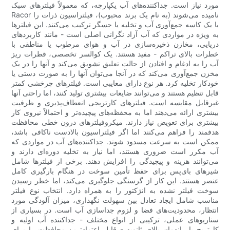
مورد نیاز است. جداکننده‌های آب یکپارچه، که معمولاً فیلترهای سبک
Racor نامیده می‌شوند (به نام یک برند محبوب)، فیلتراسیون ذرات را
با یک کاسه جمع‌آوری آب و تخلیه یا حسگر ترکیب می‌کنند. این فیلترها
به ویژه در مواردی که آب آزاد نگرانی اصلی است - مانند کاربردهای
دریایی، مخازن ذخیره‌سازی در آب و هوای مرطوب یا مناطقی با
خطرات بالای تراکم - مفید هستند. یک کوالسر تخصصی، قطرات ریز
آب را به ادغام و افتادن از حالت تعلیق تشویق می‌کند و آنها را در یک
مخزن جمع‌آوری می‌کند که در آنجا می‌توان آنها را به صورت دستی یا
خودکار تخلیه کرد. هر نوع دارای معایبی است. فیلترهای چرخشی کمتر
قابل تنظیم هستند و می‌توانند ضایعات بیشتری تولید کنند، اما راحتی آنها
غیرقابل مقایسه است. فیلترهای کارتریجی انعطاف‌پذیری و ظرفیت
بیشتری ارائه می‌دهند اما به محفظه‌های پیچیده‌تر و احتمالاً نیروی کار
بیشتری برای تعویض نیاز دارند. میکروفیلترهای درون خطی محافظت
هدفمند را فراهم می‌کنند اما اگر فیلتراسیون بالادست ناکافی باشد،
ممکن است به سرعت مسدود شوند. جداکننده‌های آب در مواردی که
آب مکرر است ضروری هستند، اما نیاز به تخلیه دوره‌ای دارند و
می‌توانند هزینه و پیچیدگی را افزایش دهند. برخی از فیلترها شامل
شیرهای بای‌پس برای حفظ تأمین سوخت در هنگام بارگیری کامل
عنصر هستند. این کار از گرسنگی جلوگیری می‌کند، اما خطر رسیدن
سوخت فیلتر نشده به انژکتور را به همراه دارد. انتخاب نوع فیلتر
مناسب شامل ایجاد تعادل بین سهولت نگهداری، میزان آلودگی مورد
انتظار، محدودیت‌های فضا و لزوم جداسازی آب است. در بسیاری از
سناریوهای عملی، ترکیبی از انواع مختلف - جداکننده آب اولیه و
کارتریج با راندمان بالای ثانویه - قابل اعتمادترین محافظت را برای