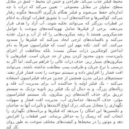
محیط فیلتر جذب می‌کند. طراحی و جنس آن محیط - عمق در مقابل
سطح، سلولز در مقابل مصنوعی - تعیین می‌کند که ذرات با چه
اندازه‌ای حفظ می‌شوند و فیلتر هنگام بارگیری آلاینده‌ها چگونه رفتار
می‌کند. کوالسرها و جداکننده‌های آب، با تشویق قطرات کوچک به ادغام
در قطرات بزرگتر که می‌توانند تخلیه شوند، آب آزاد را هدف قرار
می‌دهند. برخی از فیلترها شامل تهویه‌کننده‌های سوخت یا عوامل
ضدمیکروبی هستند تا رشد میکروب‌هایی را که از آب و دیزل تغذیه
می‌کنند و باقیمانده‌های لزجی ایجاد می‌کنند که فیلترها را مسدود
می‌کنند، کند کنند. نکته مهم این است که فیلتراسیون صرفاً به دام
انداختن کوچکترین ذرات ممکن نیست؛ بلکه محافظت از اجزای
پایین‌دست بدون محدود کردن بیش از حد جریان است. فیلترهایی با
میکرون‌های بسیار ریز، حذف ذرات عالی را فراهم می‌کنند، اما اگر به
درستی با نرخ جریان و ظرفیت پمپ مطابقت نداشته باشند، می‌توانند
افت فشار را افزایش داده و سیستم سوخت را تحت فشار قرار دهند.
سیستم‌های دیزلی مدرن همچنین از چندین مرحله فیلتراسیون استفاده
می‌کنند - یک فیلتر اولیه یا جداکننده آب برای مدیریت آب فله و
زباله‌های بزرگ، و به دنبال آن یک فیلتر ریز ثانویه نزدیک به سیستم
تزریق برای حذف آلاینده‌های زیر میکرون. یک سیستم فیلتراسیون
مؤثر، حذف آلاینده‌ها، جداسازی آب، مدیریت افت فشار و سهولت
نگهداری را متعادل می‌کند. درک انواع آلاینده‌ها و تأثیرات آنها به صاحبان
و تکنسین‌ها این امکان را می‌دهد که فیلترها و برنامه‌های نگهداری را
انتخاب کنند که ریسک را به حداقل برساند، عمر قطعات را افزایش
دهد و موتور را در محیط‌ها و کیفیت‌های مختلف سوخت به طور روان
کار کند.