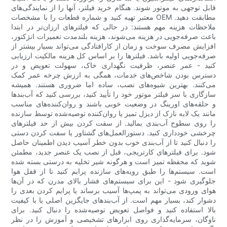
قابل توجهی به موتور شوند. هنگام خرید فیلتر، آنها را از نمایندگی‌های
معتبر تهیه کنید و شماره قطعات را با مشخصات OEM مطابقت دهید.
ملاحظات هزینه مهم هستند: در حالی که فیلترهای ارزان‌تر در ابتدا
باعث صرفه‌جویی در هزینه می‌شوند، هزینه بلندمدت تعمیرات انژکتور،
افزایش مصرف سوخت و زمان از کارافتادگی می‌تواند بسیار بیشتر از
صرفه‌جویی اولیه باشد. فیلترها را بر اساس کل هزینه مالکیت ارزیابی
کنید - عمر عنصر، ظرفیت نگهداری خاک، سهولت تعویض و در
دسترس بودن شاخص‌های خدمات، همگی به ارزش چرخه عمر کمک
می‌کنند. بهترین شیوه‌های نصب، ساده اما ضروری هستند. همیشه
سازگاری با سر فیلتر موتور خود را تأیید کنید، بررسی کنید که آب‌بندها
و حلقه‌های اورینگ در وضعیت خوبی باشند و روان‌کننده‌های مناسب
مانند یک لایه نازک از دیزل تمیز یا روان‌کننده توصیه‌شده توسط سازنده
را روی سطوح آب‌بندی بمالید. از سفت کردن بیش از حد فیلترهای
چرخشی خودداری کنید. دستورالعمل‌های گشتاور یا سفت کردن دستی
را دنبال کنید تا از آب‌بندی خوب بدون خطر آسیب دیدن اطمینان حاصل
شود. برای فیلترهای کارتریجی، قبل از نصب یک عنصر جدید، مطمئن
شوید که محفظه تمیز است و هرگونه شیر تخلیه به درستی بسته شده
است. سیستم‌ها را طبق رویه‌های سازنده پرایم کنید تا از قفل هوا
جلوگیری شود - این برای سیستم‌های فشار بالای مدرن که در آن‌ها
هوای ورودی می‌تواند به پمپ‌ها آسیب برساند یا پرایم کردن بعدی را
دشوار کند، بسیار مهم است. از آب‌بندهای جایگزین اصلی یا با کیفیت
بالا استفاده کنید و فواصل تعویض توصیه‌شده را دنبال کنید. برای
ناوگان، سرمایه‌گذاری روی ابزارهای تشخیصی و آموزش را در نظر