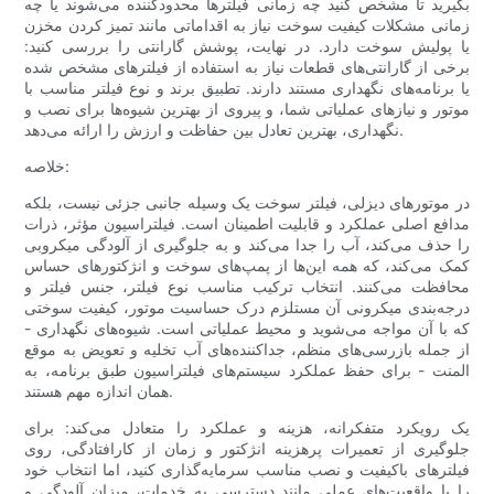
بگیرید تا مشخص کنید چه زمانی فیلترها محدودکننده می‌شوند یا چه
زمانی مشکلات کیفیت سوخت نیاز به اقداماتی مانند تمیز کردن مخزن
یا پولیش سوخت دارد. در نهایت، پوشش گارانتی را بررسی کنید:
برخی از گارانتی‌های قطعات نیاز به استفاده از فیلترهای مشخص شده
یا برنامه‌های نگهداری مستند دارند. تطبیق برند و نوع فیلتر مناسب با
موتور و نیازهای عملیاتی شما، و پیروی از بهترین شیوه‌ها برای نصب و
نگهداری، بهترین تعادل بین حفاظت و ارزش را ارائه می‌دهد.
خلاصه:
در موتورهای دیزلی، فیلتر سوخت یک وسیله جانبی جزئی نیست، بلکه
مدافع اصلی عملکرد و قابلیت اطمینان است. فیلتراسیون مؤثر، ذرات
را حذف می‌کند، آب را جدا می‌کند و به جلوگیری از آلودگی میکروبی
کمک می‌کند، که همه این‌ها از پمپ‌های سوخت و انژکتورهای حساس
محافظت می‌کنند. انتخاب ترکیب مناسب نوع فیلتر، جنس فیلتر و
درجه‌بندی میکرونی آن مستلزم درک حساسیت موتور، کیفیت سوختی
که با آن مواجه می‌شوید و محیط عملیاتی است. شیوه‌های نگهداری -
از جمله بازرسی‌های منظم، جداکننده‌های آب تخلیه و تعویض به موقع
المنت - برای حفظ عملکرد سیستم‌های فیلتراسیون طبق برنامه، به
همان اندازه مهم هستند.
یک رویکرد متفکرانه، هزینه و عملکرد را متعادل می‌کند: برای
جلوگیری از تعمیرات پرهزینه انژکتور و زمان از کارافتادگی، روی
فیلترهای باکیفیت و نصب مناسب سرمایه‌گذاری کنید، اما انتخاب خود
را با واقعیت‌های عملی مانند دسترسی به خدمات، میزان آلودگی و