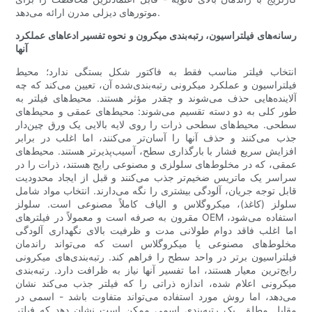
موتورهای دیزلی مدرن ارائه می‌دهد.
رسانه‌های فیلتراسیون، رتبه‌بندی میکرون و نحوه تفسیر ادعاهای عملکرد
آنها
انتخاب فیلتر مناسب فقط به فاکتور شکل بستگی ندارد؛ محیط
فیلتراسیون و عملکرد میکرونی رتبه‌بندی‌شده آن، تعیین می‌کند که چه
آلاینده‌هایی حذف می‌شوند و چقدر مؤثر هستند. محیط‌های فیلتر به
طور کلی به دو دسته تقسیم می‌شوند: محیط‌های عمقی و محیط‌های
سطحی. محیط‌های سطحی ذرات را روی لایه بالایی یک ورق چین‌دار
جذب می‌کنند و حذف آنها را آسان‌تر می‌کنند، اما اغلب در برابر
افزایش سریع فشار با بارگذاری سطح، آسیب‌پذیرتر هستند. محیط‌های
عمقی، که در مخلوط‌های سلولزی و مصنوعی رایج هستند، ذرات را در
سراسر یک ماتریس ضخیم‌تر جذب می‌کنند و قبل از ایجاد محدودیت
قابل توجه جریان، آلودگی بیشتری را نگه می‌دارند. انتخاب مواد شامل
سلولز (کاغذ)، میکروگلاس و الیاف کاملاً مصنوعی است. سلولز
مقرون به صرفه است و معمولاً در فیلترهای OEM استفاده می‌شود،
اما اغلب فاقد دوام طولانی مدت و ظرفیت بالای نگهداری آلودگی
مخلوط‌های مصنوعی یا میکروگلاس است که می‌تواند راندمان
فیلتراسیون برتر در واحد سطح را فراهم کند. رتبه‌بندی‌های میکرونی
رایج‌ترین معیار هستند، اما تفسیر آنها نیاز به ظرافت دارد. رتبه‌بندی
میکرونی اعلام شده، اندازه ذراتی را که فیلتر جذب می‌کند نشان
می‌دهد، اما روش مورد استفاده می‌تواند متفاوت باشد - اسمی در
مقابل مطلق. یک رتبه‌بندی اسمی ممکن است نشان دهد که فیلتر