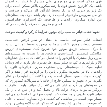
قوی ممکن است برای موتورهای ریلی مشترک با فشار بالا ایده‌آل
باشد. یک کارتریج عمیق قوی با رتبه میکرون بالاتر ممکن است برای
یک ژنراتور دیزلی که در یک محیط غبارآلود کار می‌کند و ظرفیت و
فواصل سرویس طولانی‌تر اهمیت دارد، بهتر باشد. درک بده بستان‌های
بین اندازه میکرون، راندمان و ظرفیت، یک استراتژی فیلتراسیون
عملی و مقرون به صرفه را هدایت می‌کند.
نحوه انتخاب فیلتر مناسب برای موتور، شرایط کارکرد و کیفیت سوخت
انتخاب فیلتر سوخت مناسب به معنای در نظر گرفتن حساسیت
سیستم سوخت موتور، کیفیت سوخت موجود و محیط عملیاتی است.
با درک سیستم تزریق موتور خود شروع کنید. سیستم‌های تزریق
مکانیکی قدیمی‌تر، فیلتراسیون درشت‌تری را نسبت به سیستم‌های
مدرن ریل مشترک یا انژکتور واحد تحمل می‌کنند، که به دلیل فشارهای
بالا و تلرانس‌های کم، به فیلتراسیون ظریف‌تری نیاز دارند. برای وسایل
نقلیه سبک با سیستم‌های ریل مشترک مدرن، فیلترهای ثانویه با
راندمان بالا در محدوده میکرون پایین را در اولویت قرار دهید و اگر
کیفیت سوخت مورد سوال است، یک جداکننده آب اولیه را در نظر
بگیرید. برای تجهیزات سنگین خارج از جاده یا ماشین‌آلات کشاورزی که
در محیط‌های پر گرد و غبار کار می‌کنند، یک فیلتر اولیه با ظرفیت
بزرگتر می‌تواند بارهای ذرات بالا را تحمل کند و در عین حال از یک
فیلتر ثانویه ظریف‌تر محافظت کند. کیفیت سوختی که استفاده می‌کنید
بسیار مهم است. در مناطقی که کیفیت دیزل متفاوت است، یا جایی
که سوخت از مخازن ذخیره‌سازی که ممکن است آلاینده‌هایی را وارد