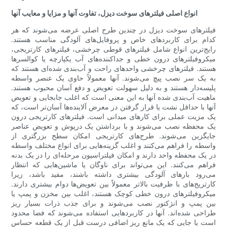
انواع اصلی فیلترهای سوخت دیزل، تفاوت آنها و مزایا و معایب آنها
فیلترهای سوخت دیزل در چندین طرح اصلی عرضه می‌شوند که هر
کدام برای کاربردهای خاص و پروفایل‌های آلودگی مناسب هستند.
رایج‌ترین انواع شامل فیلترهای قوطی چرخشی، فیلترهای کارتریجی،
میکروفیلترهای درون خطی و جداکننده‌های آب یکپارچه یا کوالسرها
هستند. فیلترهای چرخشی واحدهای راحت و آب‌بندی شده‌ای هستند که
به یک سر نصب پیچ می‌شوند. آنها معمولاً حاوی یک عنصر واسطه
پلیسه‌دار هستند و به دلیل سهولت تعویض و دفع آسان محبوب هستند.
ماهیت آب‌بندی شده آنها به این معنی است که اغلب جابجایی و تعویض
آنها با حداقل نشت یا قرار گرفتن در معرض آلاینده‌ها آسان‌تر است، که
یک مزیت عملی برای کارهای میدانی است. فیلترهای کارتریجی درون
یک محفظه نصب می‌شوند و با برداشتن یک درپوش و تعویض عناصر
جایگزین می‌شوند. طرح‌های کارتریجی امکان سطح بزرگتری از
واسطه را فراهم می‌کنند و اغلب گزینه‌هایی برای انواع مختلف واسطه
در یک محفظه واحد دارند و امکان فیلتراسیون مرحله‌ای را در یک بدنه
فراهم می‌کنند. این می‌تواند برای ناوگان یا ماشین‌هایی که انتظار
می‌رود بارهای آلودگی بیشتری داشته باشند، مفید باشد، زیرا
کارتریج‌های با ظرفیت بالاتر معمولاً بین تعویض‌ها دوام بیشتری دارند.
میکروفیلترهای درون خطی کوچک هستند، اغلب بین مخزن و پمپ یا
بین پمپ و انژکتور نصب می‌شوند و برای جذب ذرات بسیار ریز
طراحی شده‌اند. آنها در کاربردهایی استفاده می‌شوند که فضا محدود
است یا جایی که یک مانع ریز اضافی درست قبل از یک قطعه حساس