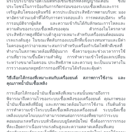
มีระบบระบายน้ำอัตโนมัติหรือเซ็นเซอร์ที่ส่งสัญญาณเตือน ซึ่งมี
ประโยชน์ในการป้องกันการกัดกร่อนของระบบเชื้อเพลิงและการ
เจริญเติบโตของจุลินทรีย์ ควรประเมินประสิทธิภาพตามบริบท: มอง
หาอัตราส่วนเบต้าที่ได้รับการตรวจสอบแล้ว การทดสอบอิสระ หรือ
การอนุมัติจากผู้ผลิต และความเข้ากันได้กับลักษณะการไหลและ
ความดันของระบบเชื้อเพลิงของคุณ ตัวกรองไมโครกลาส
ประสิทธิภาพสูงที่มีค่าเบต้าสูงอาจเหมาะสำหรับเครื่องยนต์คอมมอน
เรลแรงดันสูง ในขณะที่ตลับกรองแบบลึกที่แข็งแรงทนทานและมีค่า
ไมครอนสูงกว่าอาจเหมาะสมกว่าสำหรับเครื่องกำเนิดไฟฟ้าดีเซลที่
ทำงานในสภาพแวดล้อมที่มีฝุ่นมาก ซึ่งความจุและช่วงเวลาการใช้
งานที่ยาวนานขึ้นมีความสำคัญ การทำความเข้าใจข้อแลกเปลี่ยน
ระหว่างขนาดไมครอน ประสิทธิภาพ และความจุ จะเป็นแนวทางใน
การวางแผนกลยุทธ์การกรองที่ใช้งานได้จริงและคุ้มค่า
วิธีเลือกไส้กรองที่เหมาะสมกับเครื่องยนต์ สภาพการใช้งาน และ
คุณภาพน้ำมันเชื้อเพลิง
การเลือกไส้กรองน้ำมันเชื้อเพลิงที่เหมาะสมนั้นหมายถึงการ
พิจารณาถึงความไวของระบบเชื้อเพลิงของเครื่องยนต์ คุณภาพของ
น้ำมันเชื้อเพลิงที่มีอยู่ และสภาพแวดล้อมในการใช้งาน เริ่มต้นด้วย
การทำความเข้าใจระบบฉีดเชื้อเพลิงของเครื่องยนต์ ระบบฉีดเชื้อ
เพลิงแบบกลไกแบบเก่าสามารถทนต่อการกรองที่หยาบกว่าระบบ
คอมมอนเรลหรือระบบหัวฉีดแบบยูนิตสมัยใหม่ ซึ่งต้องการการกรอง
ที่ละเอียดกว่าเนื่องจากแรงดันสูงและความคลาดเคลื่อนที่แคบ