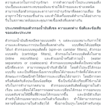
ความสะดวกในการบำรุงรักษา การทำความเข้าใจประเภทของสิ่ง
ปนเปื้อนและผลกระทบของมันจะช่วยให้เจ้าของและช่างเทคนิค
สามารถเลือกตัวกรองและตารางการบำรุงรักษาที่ลดความเสี่ยง ยืด
อายุการใช้งานของชิ้นส่วน และทำให้เครื่องยนต์ทำงานได้อย่างราบ
รื่นในสภาพแวดล้อมและคุณภาพเชื้อเพลิงที่แตกต่างกัน
ประเภทหลักของตัวกรองน้ำมันดีเซล ความแตกต่าง ข้อดีและข้อเสีย
ของแต่ละประเภท
ตัวกรองน้ำมันดีเซลมีหลายแบบหลัก ๆ แต่ละแบบเหมาะกับการใช้
งานและลักษณะการปนเปื้อนที่แตกต่างกัน แบบที่พบได้บ่อยที่สุด
ได้แก่ ตัวกรองแบบหมุนติดตั้ง (spin-on canister filters), ตัวกรอง
แบบตลับ (cartridge filters), ตัวกรองไมโครแบบติดตั้งในสาย
(inline microfilters) และตัวแยกน้ำหรือตัวรวมน้ำ (water
separators or coalescers) ตัวกรองแบบหมุนติดตั้งเป็นหน่วยปิด
ผนึกที่สะดวก สามารถหมุนเข้ากับหัวยึดได้ โดยทั่วไปจะมีไส้กรอง
แบบจีบ และเป็นที่นิยมเนื่องจากเปลี่ยนได้ง่ายและกำจัดทิ้งได้สะดวก
ลักษณะการปิดผนึกทำให้จัดการและเปลี่ยนได้ง่ายกว่า โดยมีการหก
หรือสัมผัสกับสิ่งปนเปื้อนน้อยที่สุด ซึ่งเป็นข้อได้เปรียบที่ใช้งานได้
จริงในการทำงานภาคสนาม ตัวกรองแบบตลับติดตั้งอยู่ภายในตัว
เรือน และเปลี่ยนได้โดยการถอดฝาและเปลี่ยนไส้กรอง การออกแบบ
แบบตลับช่วยให้มีพื้นที่ผิวของไส้กรองมากขึ้น และมักมีตัวเลือก
สำหรับไส้กรองหลายประเภทในตัวเรือนเดียว ทำให้สามารถกรอง
หลายขั้นตอนภายในตัวเดียวได้ ซึ่งอาจเป็นประโยชน์สำหรับกลุ่ม