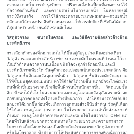
ความสะดวกในการบำรุงรักษา ปริมาณสิ่งปนเปื้อนที่คาดการณ์ไว้
ข้อจำกัดด้านพื้นที่ และความจำเป็นในการแยกน้ำ ในหลายกรณี
การใช้งานจริง การใช้ไส้กรองหลายประเภทผสมกัน—ตัวแยกน้ำ
หลักและไส้กรองประสิทธิภาพสูงรอง—ให้การปกป้องที่เชื่อถือได้มาก
ที่สุดสำหรับเครื่องยนต์ดีเซลสมัยใหม่
วัสดุตัวกรอง ขนาดไมครอน และวิธีตีความข้อกล่าวอ้างด้าน
ประสิทธิภาพ
การเลือกตัวกรองที่เหมาะสมไม่ได้ขึ้นอยู่กับรูปร่างเพียงอย่างเดียว
วัสดุตัวกรองและประสิทธิภาพการกรองระดับไมครอนที่กำหนดไว้จะ
เป็นตัวกำหนดว่าสารปนเปื้อนชนิดใดจะถูกกำจัดออกไปและมี
ประสิทธิภาพเพียงใด วัสดุตัวกรองแบ่งออกเป็นสองประเภทหลักๆ คือ
วัสดุแบบชั้นลึกและวัสดุแบบชั้นผิว วัสดุแบบชั้นผิวจะดักจับอนุภาค
ไว้ที่ชั้นบนสุดของแผ่นพับ ทำให้กำจัดได้ง่ายขึ้น แต่ก็มักจะไวต่อแรง
ดันที่เพิ่มขึ้นอย่างรวดเร็วเมื่อพื้นผิวรับน้ำหนักมากขึ้น วัสดุแบบชั้น
ลึก ซึ่งพบได้ทั่วไปในส่วนผสมของเซลลูโลสและวัสดุสังเคราะห์ จะ
ดักจับอนุภาคตลอดทั้งโครงสร้างที่หนากว่า ทำให้สามารถกักเก็บสิ่ง
สกปรกได้มากขึ้นก่อนที่จะเกิดการอุดตันอย่างมีนัยสำคัญ วัสดุที่เลือก
ใช้ได้แก่ เซลลูโลส (กระดาษ) ไมโครกลาส และเส้นใยสังเคราะห์
ทั้งหมด เซลลูโลสมีราคาประหยัดและนิยมใช้ในตัวกรอง OEM แต่
โดยทั่วไปแล้วจะขาดความทนทานในระยะยาวและความสามารถ
ในการกักเก็บสิ่งสกปรกสูงเมื่อเทียบกับส่วนผสมของวัสดุสังเคราะห์
หรือไมโครกลาส ซึ่งสามารถให้ประสิทธิภาพการกรองที่เหนือกว่าต่อ