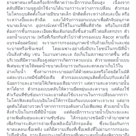
ยานพาหนะหรือเครื่องจักรที่คาดว่าจะมีการปนเปื้อนสูง เนื่องจาก
ตลับที่มีความจุสูงมักใช้งานได้นานกว่าระหว่างการเปลี่ยน ตัวกรอง
ไมโครแบบติดตั้งในสายมีขนาดเล็ก มักติดตั้งระหว่างถังและปั๊ม หรือ
ระหว่างปั๊มและหัวฉีด และได้รับการออกแบบมาเพื่อดักจับอนุภาค
ขนาดเล็กมาก อุปกรณ์เหล่านี้ใช้ในงานที่พื้นที่จำกัด หรือในกรณีที่
ต้องการชั้นกรองละเอียดเพิ่มเติมก่อนถึงชิ้นส่วนที่ไวต่อสิ่งสกปรก ตัว
แยกน้ำแบบรวม (หรือที่เรียกกันทั่วไปว่าตัวกรองแบบ Racor ตามชื่อ
แบรนด์ยอดนิยม) จะรวมการกรองอนุภาคเข้ากับถ้วยเก็บน้ำและท่อ
ระบายหรือเซ็นเซอร์ โดยเฉพาะอย่างยิ่งมีประโยชน์ในกรณีที่น้ำ
เป็นสิ่งสำคัญ เช่น ในงานทางทะเล ถังเก็บในสภาพอากาศชื้น หรือ
บริเวณที่มีความเสี่ยงสูงต่อการเกิดการควบแน่น ตัวรวมหยดน้ำแบบ
พิเศษจะช่วยให้หยดน้ำขนาดเล็กมารวมกันและตกลงมาเก็บไว้ใน
อ่างเก็บน้ำ ซึ่งสามารถระบายออกได้ด้วยตนเองหรือโดยอัตโนมัติ
แต่ละประเภทมีข้อดีข้อเสีย ตัวกรองแบบหมุนติดตั้งนั้นปรับแต่งได้
น้อยกว่าและอาจก่อให้เกิดของเสียมากกว่า แต่ความสะดวกสบายนั้น
หาได้ยาก ตัวกรองแบบตลับให้ความยืดหยุ่นและความจุ แต่ต้องใช้
ตัวเรือนที่ซับซ้อนกว่าและอาจต้องใช้แรงงานในการเปลี่ยนมากกว่า
ไมโครฟิลเตอร์แบบอินไลน์ให้การป้องกันแบบเฉพาะเจาะจง แต่อาจ
อุดตันได้อย่างรวดเร็วหากการกรองต้นทางไม่เพียงพอ ตัวแยกน้ำเป็น
สิ่งจำเป็นในกรณีที่มีน้ำบ่อย แต่ต้องมีการระบายน้ำเป็นระยะและ
อาจเพิ่มต้นทุนและความซับซ้อน ไส้กรองบางชนิดมีวาล์วบายพาส
เพื่อรักษาระดับการจ่ายเชื้อเพลิงเมื่อไส้กรองเต็ม ซึ่งจะป้องกันการ
ขาดแคลนเชื้อเพลิง แต่ก็มีความเสี่ยงที่เชื้อเพลิงที่ไม่ผ่านการกรองจะ
ไปถึงหัวฉีด การเลือกประเภทไส้กรองที่เหมาะสมนั้นต้องพิจารณาถึง