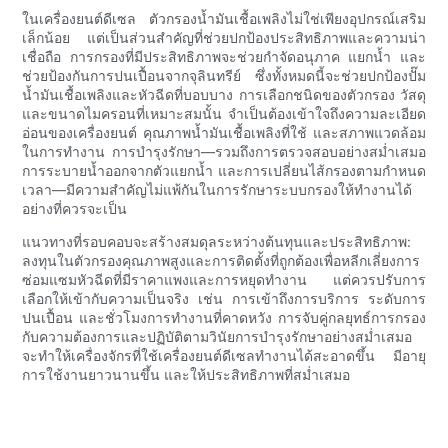
ในเครื่องยนต์ดีเซล ตัวกรองน้ำมันเชื้อเพลิงไม่ใช่เพียงอุปกรณ์เสริม
เล็กน้อย แต่เป็นส่วนสำคัญที่ช่วยปกป้องประสิทธิภาพและความน่า
เชื่อถือ การกรองที่มีประสิทธิภาพจะช่วยกำจัดอนุภาค แยกน้ำ และ
ช่วยป้องกันการปนเปื้อนจากจุลินทรีย์ ซึ่งทั้งหมดนี้จะช่วยปกป้องปั๊ม
น้ำมันเชื้อเพลิงและหัวฉีดที่บอบบาง การเลือกชนิดของตัวกรอง วัสดุ
และขนาดไมครอนที่เหมาะสมนั้น จำเป็นต้องเข้าใจถึงความละเอียด
อ่อนของเครื่องยนต์ คุณภาพน้ำมันเชื้อเพลิงที่ใช้ และสภาพแวดล้อม
ในการทำงาน การบำรุงรักษา—รวมถึงการตรวจสอบอย่างสม่ำเสมอ
การระบายน้ำออกจากตัวแยกน้ำ และการเปลี่ยนไส้กรองตามกำหนด
เวลา—มีความสำคัญไม่แพ้กันในการรักษาระบบกรองให้ทำงานได้
อย่างที่ควรจะเป็น
แนวทางที่รอบคอบจะสร้างสมดุลระหว่างต้นทุนและประสิทธิภาพ:
ลงทุนในตัวกรองคุณภาพสูงและการติดตั้งที่ถูกต้องเพื่อหลีกเลี่ยงการ
ซ่อมแซมหัวฉีดที่มีราคาแพงและการหยุดทำงาน แต่ควรปรับการ
เลือกให้เข้ากับความเป็นจริง เช่น การเข้าถึงการบริการ ระดับการ
ปนเปื้อน และชั่วโมงการทำงานที่คาดหวัง การจับคู่กลยุทธ์การกรอง
กับความต้องการและปฏิบัติตามวินัยการบำรุงรักษาอย่างสม่ำเสมอ
จะทำให้เครื่องจักรที่ใช้เครื่องยนต์ดีเซลทำงานได้สะอาดขึ้น มีอายุ
การใช้งานยาวนานขึ้น และให้ประสิทธิภาพที่สม่ำเสมอ