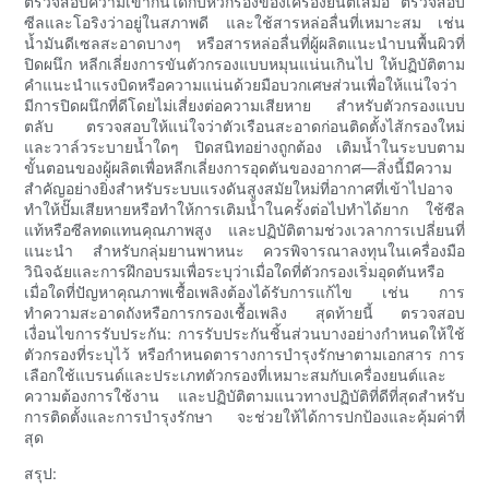
ตรวจสอบความเข้ากันได้กับหัวกรองของเครื่องยนต์เสมอ ตรวจสอบ
ซีลและโอริงว่าอยู่ในสภาพดี และใช้สารหล่อลื่นที่เหมาะสม เช่น
น้ำมันดีเซลสะอาดบางๆ หรือสารหล่อลื่นที่ผู้ผลิตแนะนำบนพื้นผิวที่
ปิดผนึก หลีกเลี่ยงการขันตัวกรองแบบหมุนแน่นเกินไป ให้ปฏิบัติตาม
คำแนะนำแรงบิดหรือความแน่นด้วยมือบวกเศษส่วนเพื่อให้แน่ใจว่า
มีการปิดผนึกที่ดีโดยไม่เสี่ยงต่อความเสียหาย สำหรับตัวกรองแบบ
ตลับ ตรวจสอบให้แน่ใจว่าตัวเรือนสะอาดก่อนติดตั้งไส้กรองใหม่
และวาล์วระบายน้ำใดๆ ปิดสนิทอย่างถูกต้อง เติมน้ำในระบบตาม
ขั้นตอนของผู้ผลิตเพื่อหลีกเลี่ยงการอุดตันของอากาศ—สิ่งนี้มีความ
สำคัญอย่างยิ่งสำหรับระบบแรงดันสูงสมัยใหม่ที่อากาศที่เข้าไปอาจ
ทำให้ปั๊มเสียหายหรือทำให้การเติมน้ำในครั้งต่อไปทำได้ยาก ใช้ซีล
แท้หรือซีลทดแทนคุณภาพสูง และปฏิบัติตามช่วงเวลาการเปลี่ยนที่
แนะนำ สำหรับกลุ่มยานพาหนะ ควรพิจารณาลงทุนในเครื่องมือ
วินิจฉัยและการฝึกอบรมเพื่อระบุว่าเมื่อใดที่ตัวกรองเริ่มอุดตันหรือ
เมื่อใดที่ปัญหาคุณภาพเชื้อเพลิงต้องได้รับการแก้ไข เช่น การ
ทำความสะอาดถังหรือการกรองเชื้อเพลิง สุดท้ายนี้ ตรวจสอบ
เงื่อนไขการรับประกัน: การรับประกันชิ้นส่วนบางอย่างกำหนดให้ใช้
ตัวกรองที่ระบุไว้ หรือกำหนดตารางการบำรุงรักษาตามเอกสาร การ
เลือกใช้แบรนด์และประเภทตัวกรองที่เหมาะสมกับเครื่องยนต์และ
ความต้องการใช้งาน และปฏิบัติตามแนวทางปฏิบัติที่ดีที่สุดสำหรับ
การติดตั้งและการบำรุงรักษา จะช่วยให้ได้การปกป้องและคุ้มค่าที่
สุด
สรุป: