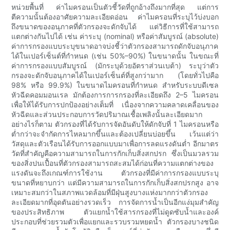
หน่วยพื้นที่ ค่าไมครอนเป็นตัวชี้วัดที่ถูกอ้างถึงมากที่สุด แต่การ
ตีความนั้นต้องอาศัยความละเอียดอ่อน ค่าไมครอนที่ระบุไว้บ่งบอก
ถึงขนาดของอนุภาคที่ตัวกรองจะดักจับได้ แต่วิธีการที่ใช้สามารถ
แตกต่างกันไปได้ เช่น ค่าระบุ (nominal) หรือค่าสัมบูรณ์ (absolute)
ค่าการกรองแบบระบุขนาดอาจบ่งชี้ว่าตัวกรองสามารถดักจับอนุภาค
ได้ในเปอร์เซ็นต์ที่กำหนด (เช่น 50%–90%) ในขนาดนั้น ในขณะที่
ค่าการกรองแบบสัมบูรณ์ (มักระบุด้วยอัตราส่วนเบต้า) ระบุว่าตัว
กรองจะดักจับอนุภาคได้ในเปอร์เซ็นต์ที่สูงกว่ามาก (โดยทั่วไปคือ
98% หรือ 99.9%) ในขนาดไมครอนที่กำหนด สำหรับระบบดีเซล
หัวฉีดคอมมอนเรล มักต้องการการกรองที่ละเอียดถึง 2–5 ไมครอน
เพื่อให้ได้รับการปกป้องอย่างเต็มที่ เนื่องจากความคลาดเคลื่อนของ
หัวฉีดและส่วนประกอบการวัดปริมาณเชื้อเพลิงนั้นละเอียดมาก
อย่างไรก็ตาม ตัวกรองที่ได้รับการจัดอันดับให้ดักจับที่ 1 ไมครอนหรือ
ต่ำกว่าจะจำกัดการไหลมากขึ้นและต้องเปลี่ยนบ่อยขึ้น เว้นแต่ว่า
วัสดุและตัวเรือนได้รับการออกแบบมาเพื่อการลดแรงดันต่ำ อีกมาตร
วัดที่สำคัญคือความสามารถในการกักเก็บสิ่งสกปรก ซึ่งเป็นมวลรวม
ของสิ่งปนเปื้อนที่ตัวกรองสามารถสะสมได้ก่อนที่ความแตกต่างของ
แรงดันจะถึงเกณฑ์การใช้งาน ตัวกรองที่มีค่าการกรองแบบระบุ
ขนาดที่หยาบกว่า แต่มีความสามารถในการกักเก็บสิ่งสกปรกสูง อาจ
เหมาะสมกว่าในสภาพแวดล้อมที่มีฝุ่นสูงบางแห่งมากกว่าตัวกรอง
ละเอียดมากที่อุดตันอย่างรวดเร็ว การจัดการน้ำเป็นอีกแง่มุมสำคัญ
ของประสิทธิภาพ ตัวแยกน้ำใช้สารกรองที่ไม่ดูดซับน้ำและองค์
ประกอบที่ช่วยรวมตัวเพื่อแยกและรวบรวมหยดน้ำ ตัวกรองบางชนิด