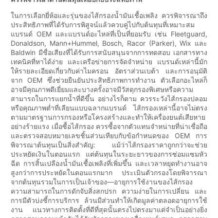
ในการเลือกยี่ห้อและรุ่นของไส้กรองน้ำมันเชื้อเพลิง ควรพิจารณาถึง
ประสิทธิภาพที่ได้รับการพิสูจน์แล้วควบคู่ไปกับต้นทุนที่เหมาะสม
แบรนด์ OEM และแบรนด์อะไหล่ที่เป็นที่ยอมรับ เช่น Fleetguard,
Donaldson, Mann+Hummel, Bosch, Racor (Parker), Wix และ
Baldwin มีชื่อเสียงที่ได้รับการสนับสนุนจากการทดสอบ เอกสารทาง
เทคนิคที่หาได้ง่าย และเครือข่ายการจัดจำหน่าย แบรนด์เหล่านี้มัก
ให้รายละเอียดเกี่ยวกับค่าไมครอน อัตราส่วนเบต้า และการอนุมัติ
จาก OEM ซึ่งช่วยยืนยันประสิทธิภาพการทำงาน ตัวเลือกอะไหล่ก็
อาจมีคุณภาพดีเยี่ยมและบางครั้งอาจมีวัสดุกรองพิเศษหรือความ
สามารถในการแยกน้ำที่ดีขึ้น อย่างไรก็ตาม ควรระวังไส้กรองปลอม
หรือคุณภาพต่ำที่เลียนแบบฉลากแบรนด์ ไส้กรองเหล่านี้อาจไม่ตรง
ตามมาตรฐานการกรองหรือโครงสร้างและทำให้เครื่องยนต์เสียหาย
อย่างร้ายแรง เมื่อซื้อไส้กรอง ควรซื้อจากตัวแทนจำหน่ายที่น่าเชื่อถือ
และตรวจสอบหมายเลขชิ้นส่วนเทียบกับข้อกำหนดของ OEM การ
พิจารณาต้นทุนเป็นสิ่งสำคัญ: แม้ว่าไส้กรองราคาถูกกว่าจะช่วย
ประหยัดเงินในตอนแรก แต่ต้นทุนในระยะยาวของการซ่อมแซมหัว
ฉีด การสิ้นเปลืองน้ำมันเชื้อเพลิงที่เพิ่มขึ้น และเวลาหยุดทำงานอาจ
สูงกว่าการประหยัดในตอนแรกมาก ประเมินตัวกรองโดยพิจารณา
จากต้นทุนรวมในการเป็นเจ้าของ—อายุการใช้งานของไส้กรอง
ความสามารถในการดักจับสิ่งสกปรก ความง่ายในการเปลี่ยน และ
การมีตัวบ่งชี้การบริการ ล้วนมีส่วนทำให้เกิดมูลค่าตลอดอายุการใช้
งาน แนวทางการติดตั้งที่ดีที่สุดนั้นตรงไปตรงมาแต่จำเป็นอย่างยิ่ง