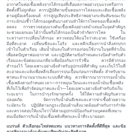
อากาศในท่อเชื้อเพลิงจากไส้กรองที่เสื่อมสภาพอย่างรุนแรงหรือการ
ติดตั้งที่ไม่ถูกต้อง ควรปฏิบัติตามขั้นตอนการไล่ลมและเติมเชื้อเพลิง
ตามคู่มือเครื่องยนต์ การสูญเสียประสิทธิภาพอย่างกะทันหันขณะรับ
ภาระมักบ่งชี้ว่าไส้กรองอุดตันบางส่วนทำให้การไหลของเชื้อเพลิง
ลดลง การตรวจสอบแรงดันเชื้อเพลิงอย่างสม่ำเสมอในจุดสำคัญๆ
จะช่วยแยกแยะได้ว่าปั๊มหรือไส้กรองเป็นตัวจำกัดการไหล ใน
ระหว่างการเปลี่ยนไส้กรอง ตรวจสอบให้แน่ใจว่าสะอาด: ใช้เครื่อง
มือที่สะอาด เปลี่ยนซีลและโอริง และหลีกเลี่ยงการนำสิ่งสกปรก
เข้าไปในตัวเรือน เติมน้ำมันลงในตัวกรองก่อนใช้งานในจุดที่จำเป็น
เพื่อลดปัญหาฟองอากาศ และปฏิบัติตามข้อกำหนดแรงบิดสำหรับตัว
เรือนและข้อต่อแบบเกลียวเพื่อป้องกันการรั่วซึม ควรมีตัวกรอง
สำรองไว้ โดยเฉพาะอย่างยิ่งสำหรับอุปกรณ์ที่สำคัญ และเก็บไว้ในที่
สะอาดและแห้งเพื่อหลีกเลี่ยงการปนเปื้อนก่อนการติดตั้ง สำหรับยาน
พาหนะจำนวนมากและระบบที่สำคัญ ควรพิจารณาการกรองน้ำมัน
เชื้อเพลิงตามกำหนดเวลา—การหมุนเวียนและกรองน้ำมันเชื้อเพลิง
ที่เก็บไว้เพื่อกำจัดอนุภาคและน้ำ—โดยเฉพาะอย่างยิ่งสำหรับถังเก็บ
ระยะยาว ในการบำรุงรักษาทุกครั้ง ให้ให้ความสำคัญกับความ
ปลอดภัย: จัดการกับน้ำมันดีเซลและสารฆ่าเชื้อด้วยความ
ระมัดระวัง ปฏิบัติตามกฎระเบียบด้านสิ่งแวดล้อมสำหรับการกำจัด
และตรวจสอบให้แน่ใจว่าได้สวมอุปกรณ์ป้องกันส่วนบุคคลที่เหมาะ
สมเมื่อจัดการกับน้ำมันเชื้อเพลิงที่หกและน้ำที่ระบายออก
แบรนด์ ตัวเลือกอะไหล่ทดแทน แนวทางการติดตั้งที่ดีที่สุด และข้อ
ควรพิจารณาด้านต้นทุนเทียบกับประสิทธิภาพ