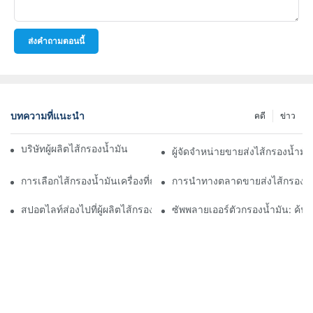
ส่งคำถามตอนนี้
บทความที่แนะนำ
คดี
ข่าว
บริษัทผู้ผลิตไส้กรองน้ำมันชั้นนำ: ภาพรวมที่ครอบคลุม
ผู้จัดจำหน่ายขายส่งไส้กรองน้ำมั
การเลือกไส้กรองน้ำมันเครื่องที่ถูกต้องสำหรับรุ่นรถของคุณ: ข้อควรพิ
การนำทางตลาดขายส่งไส้กรองน้ำ
สปอตไลท์ส่องไปที่ผู้ผลิตไส้กรองน้ำมันชั้นนำและนวัตกรรมของพวกเข
ซัพพลายเออร์ตัวกรองน้ำมัน: ค้