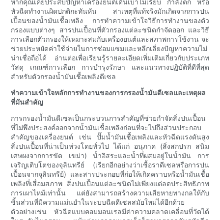
หากคุณเคยประสบปัญหาเครื่องยนต์เดินเบาไม่เรียบ กำลังตก หรือ
หัวฉีดทำงานผิดปกติกะทันหัน สาเหตุที่แท้จริงมักเกิดจากการปน
เปื้อนของน้ำมันเชื้อเพลิง การทำความเข้าใจวิธีการทำงานของตัว
กรองแบบต่างๆ สารปนเปื้อนที่ตัวกรองแต่ละชนิดกำจัดออก และวิธี
การเลือกตัวกรองให้เหมาะสมกับเครื่องยนต์และสภาพการใช้งาน จะ
ช่วยประหยัดค่าใช้จ่ายในการซ่อมแซมและหลีกเลี่ยงปัญหาความไม่
น่าเชื่อถือได้ อ่านต่อเพื่อเรียนรู้รายละเอียดเพิ่มเติมเกี่ยวกับประเภท
วัสดุ เกณฑ์การเลือก การบำรุงรักษา และแนวทางปฏิบัติที่ดีที่สุด
สำหรับตัวกรองน้ำมันเชื้อเพลิงดีเซล
ทำความเข้าใจหลักการทำงานของการกรองน้ำมันดีเซลและเหตุผล
ที่มันสำคัญ
การกรองน้ำมันดีเซลเป็นกระบวนการสำคัญที่ช่วยกำจัดสิ่งปนเปื้อน
ที่ไม่พึงประสงค์ออกจากน้ำมันเชื้อเพลิงก่อนที่จะไปถึงส่วนประกอบ
สำคัญของเครื่องยนต์ เช่น ปั๊มน้ำมันเชื้อเพลิงและหัวฉีดแรงดันสูง
สิ่งปนเปื้อนที่น่าเป็นห่วงโดยทั่วไป ได้แก่ อนุภาค (สิ่งสกปรก สนิม
เศษผงจากการขัด เขม่า) น้ำอิสระและน้ำที่ผสมอยู่ในน้ำมัน การ
เจริญเติบโตของจุลินทรีย์ (เรียกอีกอย่างว่าเชื้อราดีเซลหรือการปน
เปื้อนจากจุลินทรีย์) และสารประกอบที่ก่อให้เกิดคราบหรือน้ำมันเชื้อ
เพลิงที่เสื่อมสภาพ สิ่งปนเปื้อนแต่ละชนิดไม่เพียงแต่ลดประสิทธิภาพ
การเผาไหม้เท่านั้น แต่ยังสามารถสร้างความเสียหายทางกลให้กับ
ชิ้นส่วนที่มีความแม่นยำในระบบฉีดดีเซลสมัยใหม่ได้อีกด้วย
ตัวอย่างเช่น หัวฉีดแบบคอมมอนเรลมีค่าความคลาดเคลื่อนที่วัดได้