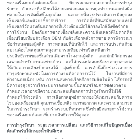
ของเครื่องยนต์แต่ละเครื่อง พิจารณาความสะดวกในการบำรุง
รักษา: ตัวกรองที่เปลี่ยนได้ง่ายจะช่วยลดเวลาหยุดทำงานและข้อผิด
พลาดในการติดตั้งที่ไม่ถูกต้อง นอกจากนี้ควรประเมินการมีอยู่ของ
เซ็นเซอร์และตัวบ่งชี้การบริการ การติดตั้งที่ทันสมัยหลายแห่งมี
เซ็นเซอร์วัดแรงดันแตกต่างที่แจ้งเตือนเมื่อไส้กรองใกล้ถึงขีดจำกัด
การใช้งาน ป้องกันการขาดเชื้อเพลิงและความล้มเหลวที่ไม่คาดคิด
เมื่อเปรียบเทียบตัวเลือก OEM กับตัวเลือกหลังการขาย ควรพิจารณา
ข้อกำหนดของผู้ผลิต การทดสอบที่บันทึกไว้ และการรับประกันด้วย
แบรนด์อะไหล่คุณภาพสูงสามารถเทียบเท่าหรือเหนือกว่า
ประสิทธิภาพของชิ้นส่วนเดิมจากโรงงานผู้ผลิต และมักมีวัสดุกรอง
เฉพาะสำหรับงานเฉพาะด้าน แต่ไส้กรองปลอมหรือราคาถูกอาจก่อ
ให้เกิดความเสี่ยงร้ายแรงได้ สุดท้ายนี้ ควรคำนึงถึงช่วงเวลาการ
บำรุงรักษาและชั่วโมงการทำงานที่คาดการณ์ไว้ ในงานที่มีการ
ทำงานต่อเนื่อง เช่น การขนส่งทางเรือหรือการผลิตไฟฟ้า ไส้กรองที่
มีความจุสูงกว่าหรือระบบกรองหลายขั้นตอนพร้อมการขัดเงาตาม
กำหนดเวลาอาจมีความเหมาะสมเพื่อลดการบำรุงรักษาที่ไม่ได้
กำหนดไว้ล่วงหน้า การเลือกกลยุทธ์การกรองให้เหมาะสมกับความ
ไวของเครื่องยนต์ คุณภาพเชื้อเพลิง สภาพอากาศ และความสามารถ
ในการบำรุงรักษา จะสร้างระบบที่ทนทานซึ่งช่วยยืดอายุการใช้งาน
ของเครื่องยนต์และเพิ่มประสิทธิภาพให้สูงสุด
การบำรุงรักษา ระยะเวลาการเปลี่ยน และวิธีการแก้ไขปัญหาเบื้อง
ต้นสำหรับไส้กรองน้ำมันดีเซล