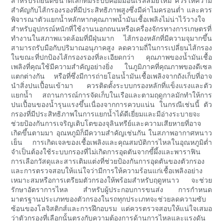
สำหรับรถยนต์ขนาดเล็กที่มีระบบคอมมอนเรลสมัยใหม่ ควรให้ความ
สำคัญกับไส้กรองรองที่มีประสิทธิภาพสูงซึ่งมีค่าไมครอนต่ำ และควร
พิจารณาตัวแยกน้ำหลักหากคุณภาพน้ำมันเชื้อเพลิงไม่น่าไว้วางใจ
สำหรับอุปกรณ์หนักที่ใช้งานนอกถนนหรือเครื่องจักรทางการเกษตรที่
ทำงานในสภาพแวดล้อมที่มีฝุ่นมาก ไส้กรองหลักที่มีความจุมากขึ้น
สามารถรับมือกับปริมาณอนุภาคสูง ลดความถี่ในการเปลี่ยนไส้กรอง
ในขณะที่ปกป้องไส้กรองรองที่ละเอียดกว่า คุณภาพของน้ำมันเชื้อ
เพลิงที่คุณใช้มีความสำคัญอย่างยิ่ง ในภูมิภาคที่คุณภาพของดีเซล
แตกต่างกัน หรือที่ซึ่งมีการถ่ายโอนน้ำมันเชื้อเพลิงจากถังเก็บที่อาจ
นำสิ่งปนเปื้อนเข้ามา ควรติดตั้งระบบกรองหลักที่แข็งแรงและตัว
แยกน้ำ สถานการณ์การจัดเก็บในเรือและตามฤดูกาลมักทำให้การ
ปนเปื้อนของน้ำรุนแรงขึ้นเนื่องจากการควบแน่น ในกรณีเช่นนี้ ตัว
กรองที่มีประสิทธิภาพในการแยกน้ำได้ดีเยี่ยมและมีอ่างระบายจะ
ช่วยป้องกันการเจริญเติบโตของจุลินทรีย์และความเสียหายที่อาจ
เกิดขึ้นตามมา อุณหภูมิก็มีความสำคัญเช่นกัน ในสภาพอากาศหนาว
เย็น การเกิดเจลของเชื้อเพลิงและคุณสมบัติการไหลในอุณหภูมิต่ำ
จำเป็นต้องใช้ระบบกรองที่ไม่เกิดการอุดตันจากขี้ผึ้งและพาราฟิน
การเลือกวัสดุและสารเติมแต่งที่ช่วยป้องกันการอุดตันของตัวกรอง
และการตรวจสอบให้แน่ใจว่ามีการให้ความร้อนแก่เชื้อเพลิงอย่าง
เหมาะสมหรือการเตรียมตัวกรองให้พร้อมสำหรับฤดูหนาว จะช่วย
รักษาอัตราการไหล สำหรับผู้ประกอบการขนส่ง การกำหนด
มาตรฐานประเภทของตัวกรองในรถทุกประเภทจะช่วยลดความซับ
ซ้อนของโลจิสติกส์และการฝึกอบรม แต่ควรตรวจสอบให้แน่ใจเสมอ
ว่าตัวกรองที่เลือกนั้นตรงกับความต้องการด้านการไหลและแรงดัน