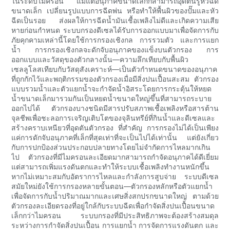
ในระดับไมครอน แม้แต่อนุภาคขนาดเล็กก็สามารถอุดตันรูหัวฉีด
ขนาดเล็ก เปลี่ยนรูปแบบการฉีดพ่น หรือทำให้พื้นผิวของปั๊มและหัว
ฉีดเป็นรอย ส่งผลให้การฉีดน้ำมันเชื้อเพลิงไม่ดีและเกิดความเสีย
หายก่อนกำหนด ระบบกรองดีเซลได้รับการออกแบบมาเพื่อจัดการกับ
ภัยคุกคามเหล่านี้โดยใช้การกรองเชิงกล การรวมตัว และการแยก
น้ำ การกรองเชิงกลจะดักจับอนุภาคของแข็งบนตัวกรอง การ
ออกแบบและวัสดุของตัวกลางนั้น—ความลึกเทียบกับพื้นผิว
เซลลูโลสเทียบกับวัสดุสังเคราะห์—เป็นตัวกำหนดขนาดของอนุภาค
ที่ถูกกักไว้และพฤติกรรมของตัวกรองเมื่อมีสิ่งปนเปื้อนสะสม ตัวกรอง
แบบรวมน้ำและตัวแยกน้ำจะกำจัดน้ำอิสระโดยการกระตุ้นให้หยด
น้ำขนาดเล็กมารวมกันเป็นหยดน้ำขนาดใหญ่ขึ้นที่สามารถระบาย
ออกไปได้ ตัวกรองบางชนิดมีสารปรับสภาพเชื้อเพลิงหรือสารต้าน
จุลชีพเพื่อชะลอการเจริญเติบโตของจุลินทรีย์ที่กินน้ำและดีเซลและ
สร้างคราบเหนียวที่อุดตันตัวกรอง ที่สำคัญ การกรองไม่ได้เป็นเพียง
แค่การดักจับอนุภาคที่เล็กที่สุดเท่าที่จะเป็นไปได้เท่านั้น แต่ยังเกี่ยว
กับการปกป้องส่วนประกอบปลายทางโดยไม่จำกัดการไหลมากเกิน
ไป ตัวกรองที่มีไมครอนละเอียดมากสามารถกำจัดอนุภาคได้ดีเยี่ยม
แต่สามารถเพิ่มแรงดันตกและทำให้ระบบเชื้อเพลิงทำงานหนักขึ้น
หากไม่เหมาะสมกับอัตราการไหลและกำลังการสูบจ่าย ระบบดีเซล
สมัยใหม่ยังใช้การกรองหลายขั้นตอน—ตัวกรองหลักหรือตัวแยกน้ำ
เพื่อจัดการกับน้ำปริมาณมากและเศษสิ่งสกปรกขนาดใหญ่ ตามด้วย
ตัวกรองละเอียดรองที่อยู่ใกล้กับระบบฉีดเพื่อกำจัดสิ่งปนเปื้อนขนาด
เล็กกว่าไมครอน ระบบกรองที่มีประสิทธิภาพจะต้องสร้างสมดุล
ระหว่างการกำจัดสิ่งปนเปื้อน การแยกน้ำ การจัดการแรงดันตก และ