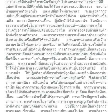
การกรองที่มีประสิทธิภาพนั้นขึ้นอยู่กับโปรแกรมการบำรุงรักษาที่ดี
แม้แต่ตัวกรองที่ดีที่สุดก็ยังต้องได้รับการตรวจสอบเป็นระยะ ระบาย
น้ำออกจากตัวแยกน้ำ และเปลี่ยนใหม่ตรงเวลา ระยะเวลาการ
เปลี่ยนขึ้นอยู่กับระยะทางหรือชั่วโมงการใช้งาน คุณภาพน้ำมันเชื้อ
เพลิง และระดับการปนเปื้อน ผู้ผลิตมักให้คำแนะนำ—โดยอิงจาก
ระยะทางหรือชั่วโมงการทำงานของเครื่องยนต์—แต่สภาพการใช้
งานจริงอาจทำให้ต้องเปลี่ยนบ่อยกว่านั้น การตรวจสอบด้วยสายตา
ตัวบ่งชี้สภาพตัวกรอง และการตรวจสอบความดันแตกต่างระหว่าง
ตัวกรองเป็นเครื่องมือที่ใช้งานได้จริง ยานพาหนะและเครื่องจักร
หลายชนิดมีไฟแสดงสถานะหรือมาตรวัดที่แสดงเมื่อไส้กรองใกล้เต็ม
สำหรับระบบที่ไม่มีตัวบ่งชี้ดังกล่าว การกำหนดสมุดบันทึกและระยะ
เวลาการเปลี่ยนตามประสบการณ์เกี่ยวกับคุณภาพน้ำมันเชื้อเพลิงใน
พื้นที่นั้นๆ จะช่วยป้องกันปัญหาที่ไม่คาดคิดได้ ตัวแยกน้ำต้องการการ
ดูแล: การระบายน้ำที่สะสมอยู่ในอ่างอย่างสม่ำเสมอจะช่วยป้องกัน
ไม่ให้น้ำไหลเข้าสู่ระบบหรือเป็นแหล่งเพาะพันธุ์ของจุลินทรีย์ เมื่อ
ระบายน้ำ ให้ปฏิบัติตามวิธีการกำจัดที่ถูกต้องและหลีกเลี่ยงการปน
เปื้อนข้าม หากสงสัยว่ามีการปนเปื้อนของจุลินทรีย์—ซึ่งสังเกตได้
จากคราบเหนียว กลิ่นเหม็น หรือไส้กรองอุดตันอย่างรวดเร็ว—อาจ
จำเป็นต้องทำการกรองเชื้อเพลิงและใช้สารฆ่าเชื้อ การระบาดของ
จุลินทรีย์มักต้องทำความสะอาดถังเก็บเชื้อเพลิง เปลี่ยนเชื้อเพลิงที่ปน
เปื้อน และใช้สารฆ่าเชื้อที่ได้รับการอนุมัติ การแก้ไขปัญหาเริ่มต้น
จากอาการ: การทำงานไม่ราบรื่น การกระตุก การสูญเสียกำลัง หรือ
หัวฉีดทำงานผิดปกติอย่างกะทันหัน บ่งชี้ถึงการปนเปื้อนหรือการ
ขาดแคลนเชื้อเพลิง หากเครื่องยนต์หมุนแต่ไม่ติด อาจเกิดจาก