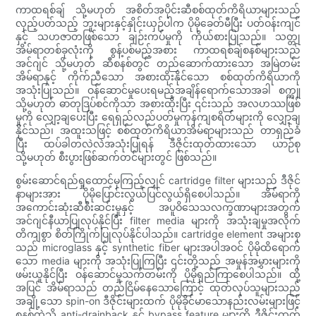
ကာထရစ်ချ် သို့မဟုတ် အစိတ်အပိုင်းဆီစစ်ထုတ်ကိရိယာများသည်
လှည့်ပတ်သည့် ဘူးများနှင့်နှိုင်းယှဉ်ပါက ပိုမိုခေတ်မီပြီး ပတ်ဝန်းကျင်
နှင့် သဟဇာတဖြစ်သော ချဉ်းကပ်မှုကို ကိုယ်စားပြုသည်။ သတ္တု
အိမ်ရာတစ်ခုလုံးကို စွန့်ပစ်မည့်အစား ကာထရစ်ချ်စနစ်များသည်
အင်ဂျင် သို့မဟုတ် ဆီစနစ်တွင် တည်ဆောက်ထားသော အမြဲတမ်း
အိမ်ရာနှင့် ကိုက်ညီသော အစားထိုးနိုင်သော စစ်ထုတ်ကိရိယာကို
အသုံးပြုသည်။ ဝန်ဆောင်မှုပေးရမည့်အချိန်ရောက်သောအခါ စက္ကူ
သို့မဟုတ် ဓာတုဒြပ်စင်ကိုသာ အစားထိုးပြီး ၎င်းသည် အလဟဿဖြစ်
မှုကို လျှော့ချပေးပြီး ရေရှည်လည်ပတ်မှုကုန်ကျစရိတ်များကို လျှော့ချ
နိုင်သည်၊ အထူးသဖြင့် စစ်ထုတ်ကိရိယာအိမ်ရာများသည် တာရှည်ခံ
ပြီး ထပ်ခါတလဲလဲအသုံးပြုရန် ဒီဇိုင်းထုတ်ထားသော ယာဉ်စု
သို့မဟုတ် စီးပွားဖြစ်ဆက်တင်များတွင် ဖြစ်သည်။
စွမ်းဆောင်ရည်ရှုထောင့်မှကြည့်လျှင် cartridge filter များသည် ဒီဇိုင်
နာများအား ပိုမိုပြောင်းလွယ်ပြင်လွယ်ရှိစေပါသည်။ အိမ်ရာကို
အကောင်းဆုံးဆီစီးဆင်းမှုနှင့် အပူဝိသေသလက္ခဏာများအတွက်
အင်ဂျင်နီယာပြုလုပ်နိုင်ပြီး filter media များကို အသုံးချမှုအလိုက်
တိကျစွာ စိတ်ကြိုက်ပြုလုပ်နိုင်ပါသည်။ cartridge element အများစု
သည် microglass နှင့် synthetic fiber များအပါအဝင် ပိုမိုထိရောက်
သော media များကို အသုံးပြုကြပြီး ၎င်းတို့သည် အမှုန်အမွှားများကို
ဖမ်းယူနိုင်ပြီး ဝန်ဆောင်မှုသက်တမ်းကို ပိုမိုရှည်ကြာစေပါသည်။ ထို့
အပြင် အိမ်ရာသည် တည်ငြိမ်နေသောကြောင့် ထုတ်လုပ်သူများသည်
အချို့သော spin-on ဒီဇိုင်းများထက် ပိုမိုခိုင်မာသောနည်းလမ်းများဖြင့်
စနစ်ထဲသို့ anti-drainback နှင့် bypass feature များကို ဒီဇိုင်းထုတ်