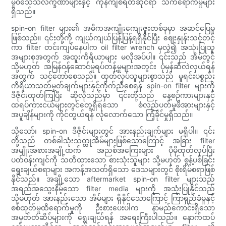
မှုဝိသေသလက္ခဏာများနှင့် ကုန်ကျစရိတ်ဆိုင်ရာ သက်ရောက်မှုများ
ရှိသည်။
spin-on filter များ၏ အဓိကအကျိုးကျေးဇူးတစ်ခုမှာ အဆင်ပြေမှု
ဖြစ်သည်။ ၎င်းတို့ကို ကျယ်ကျယ်ပြန့်ပြန့်ရရှိနိုင်ပြီး ဈေးနှုန်းသင့်တင့်
ကာ filter တင်းကျပ်နေပါက oil filter wrench မှလွဲ၍ အသုံးပြုသူ
အများစုအတွက် အထူးကိရိယာများ မလိုအပ်ပါ။ ၎င်းသည် အိမ်တွင်
သို့မဟုတ် အမြန်ဝန်ဆောင်မှုရပ်တန့်မှုများအတွင်း ပုံမှန်ဆီလဲလှယ်ရန်
အတွက် သင့်တော်စေသည်။ ထုတ်လုပ်သူများစွာသည် မူရင်းပစ္စည်း
ကိရိယာသတ်မှတ်ချက်များနှင့်ကိုက်ညီစေရန် spin-on filter များကို
ဒီဇိုင်းထုတ်ကြပြီး ဆိုလိုသည်မှာ ၎င်းတို့သည် နေ့စဉ်ကားများနှင့်
ထရပ်ကားငယ်များတွင်တွေ့ရှိရသော စံလည်ပတ်မှုဖိအားများနှင့်
အပူချိန်များကို ကိုင်တွယ်ရန် လုံလောက်သော ကြံ့ခိုင်မှုရှိသည်။
သို့သော်၊ spin-on ဒီဇိုင်းများတွင် အားနည်းချက်များ မရှိပါ။ ၎င်း
တို့သည် တစ်ခါသုံးသတ္တုအိမ်များဖြစ်သောကြောင့် အခြား filter
အမျိုးအစားအချို့ထက် အညစ်အကြေးများ ပိုမိုထုတ်လုပ်ပြီး
ပတ်ဝန်းကျင်ကို သတိထားသော စားသုံးသူများ သို့မဟုတ် စွန့်ပစ်ခြင်း
ရွေးချယ်စရာများ အကန့်အသတ်ရှိသော ဒေသများတွင် စိုးရိမ်စရာဖြစ်
နိုင်သည်။ အချို့သော aftermarket spin-on filter များသည်
အရည်အသွေးနိမ့်သော filter media များကို အသုံးပြုနိုင်သည်
သို့မဟုတ် အားနည်းသော အိမ်များ ရှိနိုင်သောကြောင့် ကြာရှည်ခံမှုနှင့်
စစ်ထုတ်မှုထိရောက်မှုကို ဦးစားပေးပါက နာမည်ကောင်းရှိသော
အမှတ်တံဆိပ်များကို ရွေးချယ်ရန် အရေးကြီးပါသည်။ နောက်ထပ်