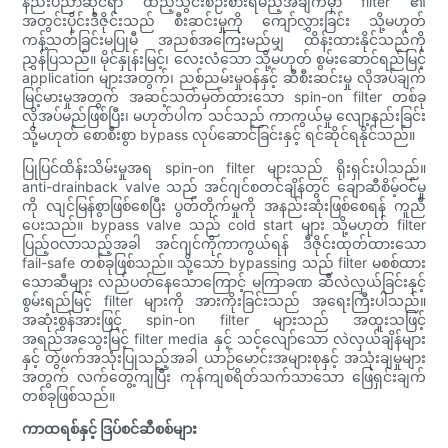
နည်းပညာဆိုင်ရာ ထည့်သွင်းစဉ်းစားရမည့်အချက်မှာ filter ၏
အတွင်းပိုင်းဒီဇိုင်းသည် စီးဆင်းမှုကို ကျော်လွှားခြင်း သို့မဟုတ်
ကန့်သတ်ခြင်းမပြုမီ အညစ်အကြေးမည်မျှ ထိန်းထားနိုင်သည်ကို
ညွှန်ပြသည်။ မိုင်နှုန်းမြင့်၊ လေးလံသော သို့မဟုတ် စွမ်းဆောင်ရည်မြင့်
application များအတွက်၊ ညစ်ညမ်းမှုဝန်နှင့် ဆီစီးဆင်းမှု လိုအပ်ချက်
မြင့်မားမှုအတွက် အဆင့်သတ်မှတ်ထားသော spin-on filter တစ်ခု
လိုအပ်မည်ဖြစ်ပြီး၊ မဟုတ်ပါက သင်သည် ကာကွယ်မှု လျော့နည်းခြင်း
သို့မဟုတ် စောစီးစွာ bypass လုပ်ဆောင်ခြင်းနှင့် ရင်ဆိုင်ရနိုင်သည်။
ပြုပြင်ထိန်းသိမ်းမှုအရ spin-on filter များသည် ရိုးရှင်းပါသည်။
anti-drainback valve သည် အင်ဂျင်စတင်ချိန်တွင် ချောဆီစိမ့်ဝင်မှု
ကို လျင်မြန်စွာဖြစ်စေပြီး ပွတ်တိုက်မှုကို အနည်းဆုံးဖြစ်စေရန် ကူညီ
ပေးသည်။ bypass valve သည် cold start များ သို့မဟုတ် filter
ပြည့်ဝလာသည့်အခါ အင်ဂျင်ကိုကာကွယ်ရန် ဒီဇိုင်းထုတ်ထားသော
fail-safe တစ်ခုဖြစ်သည်။ သို့သော် bypassing သည် filter မစစ်ထား
သောဆီများ လည်ပတ်နေသောကြောင့် မကြာခဏ ဆီလဲလှယ်ခြင်းနှင့်
စွမ်းရည်မြင့် filter များကို အားကိုးခြင်းသည် အရေးကြီးပါသည်။
အဆုံးစွန်အားဖြင့် spin-on filter များသည် အထူးသဖြင့်
အရည်အသွေးမြင့် filter media နှင့် သင့်လျော်သော လဲလှယ်ချိန်များ
နှင့် တွဲဖက်အသုံးပြုသည့်အခါ ယာဉ်မောင်းအများစုနှင့် အသုံးချမှုများ
အတွက် လက်တွေ့ကျပြီး ကုန်ကျစရိတ်သက်သာသော ဖြေရှင်းချက်
တစ်ခုဖြစ်သည်။
ကာထရစ်နှင့် ဒြပ်စင်ဆီစစ်များ