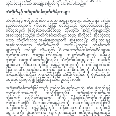
တိုင်းတာနိုင်သော အကျိုးအမြတ်ကို ပေးစွမ်းပါသည်။
သံလိုက်နှင့် ဗဟိုခွာဆီစစ်ထုတ်ကိရိယာများ
သံလိုက်နှင့် ဗဟိုခွာဆီစစ်များသည် အမှုန်အမွှားများဖယ်ရှားရန် အခြား
နည်းလမ်းများကို ကိုယ်စားပြုပြီး ၎င်းတို့သည် ရိုးရာမီဒီယာအခြေခံ
စစ်ထုတ်မှုကို ဖြည့်စွက်ပေးနိုင်သည် သို့မဟုတ် အချို့ကိစ္စများတွင်
အစားထိုးနိုင်သည်။ သံလိုက်စစ်ထုတ်များသည် ဆီကိုတွင် ဆိုင်းငံ့ထား
သော သံလိုက်သတ္တုအမှုန်အမွှားများကို ဆွဲဆောင်ပြီး ထိန်းထားရန်
အစွမ်းထက်သော သံလိုက်များကို အသုံးပြုသည်။ ဤစစ်ထုတ်
များသည် အင်ဂျင် သို့မဟုတ် ဂီယာဘောက်စ်အစိတ်အပိုင်းများမှ
ထုတ်လုပ်သော သတ္တုဟောင်းနွမ်းမှု အပျက်အစီးများကို ဖမ်းယူ
ရာတွင် အထူးထိရောက်မှုရှိသည်။ သံလိုက်ဖမ်းယူမှုသည် အပေါက်
များသော မီဒီယာအတွင်းရှိ အမှုန်အမွှားများကို ထောင်ချောက်ဆင်
ခြင်းအပေါ် မမူတည်သောကြောင့် ၎င်းသည် စီးဆင်းမှုကို သိသိသာသာ
ကန့်သတ်ခြင်းမရှိဘဲ လည်ပတ်နိုင်ပြီး သံလိုက်ဒြပ်စင်ကို ပုံမှန်သန့်ရှင်း
ရေးလုပ်ခြင်းမှလွဲ၍ ပြုပြင်ထိန်းသိမ်းမှုမလိုအပ်ပါ။
ဗဟိုခွာဆီစစ်ထုတ်ခြင်းသည် ညစ်ညမ်းပစ္စည်းများကို ဆီမှ ခွဲထုတ်ရန်
လည်ပတ်အားများကို အသုံးပြုသည်။ ဗဟိုခွာခွဲထုတ်စက်များ
သို့မဟုတ် လှည့်စက်များတွင် ဆီကို မြန်နှုန်းမြင့်လည်ပတ်မှုဖြင့်
လည်ပတ်စေပြီး ပိုလေးသောအမှုန်များကို စုဆောင်းမှုမျက်နှာပြင်သို့
အပြင်ဘက်သို့ တွန်းပို့ချိန်တွင် သန့်စင်သောဆီသည် အတွင်းသို့
ရွေ့လျားပြီး ခွဲထုတ်စက်မှ ထွက်ခွာစေသည်။ ဗဟိုခွာစနစ်များသည်