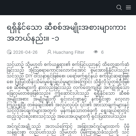
ရရှိနိုင်သော ဆီစစ်အမျိုးအစားများကား
အဘယ်နည်း။ -၁
2026-04-26
Huachang Filter
6
သင့်ယာဉ် သို့မဟုတ် စက်ယန္တရား၏ စက်ပြင်ပညာနှင့် ထိတွေ့ဆက်ဆံ
ခြင်းသည် အံ့သြစရာကောင်းလောက်အောင် စွမ်းအားရှိနိုင်ပါသည်။
သင်သည် DIY ဝါသနာရှင်ဖြစ်စေ၊ ပရော်ဖက်ရှင်နယ် စက်ပြင်ဆရာဖြစ်
စေ၊ ပြုပြင်ထိန်းသိမ်းမှုရွေးချယ်မှုများအကြောင်း သိရှိလိုသူတစ်ဦးဖြစ်
စေ ဆီစစ်များကို နားလည်ခြင်းသည် လက်တွေ့ကျပြီး အကျိုးရှိသော
ခြေလှမ်းတစ်ခုဖြစ်သည်။ ဤဆောင်းပါးသည် ရရှိနိုင်သော ဆီစစ်
အမျိုးအစား အမျိုးမျိုးကို ရှင်းလင်းစွာနှင့် နက်ရှိုင်းစွာ လေ့လာ
ကြည့်ရှုပြီး တစ်ခုချင်းစီ၏ အလုပ်လုပ်ပုံ၊ ၎င်း၏ အားသာချက်များနှင့်
သင့်လိုအပ်ချက်များအတွက် မှန်ကန်သောတစ်ခုကို ရွေးချယ်ရာတွင်
ထည့်သွင်းစဉ်းစားသင့်သည့် အပေးအယူများကို ရှင်းပြထားပါသည်။
အင်ဂျင်အချို့သည် အဘယ်ကြောင့် အခြားအင်ဂျင်များထက် ပိုမို
သန့်ရှင်းစွာ လည်ပတ်သည် သို့မဟုတ် ပိုမိုကြာရှည်ခံသည်ကို သင်