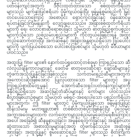
ပတ်ဝန်းကျင်အတွက် ဒီဇိုင်းထုတ်ထားသော စစ်ထုတ်ကိရိယာ
များသည် မျက်နှာပြင်ဧရိယာ ပိုမိုကျယ်ဝန်းပြီး ဖုန်မှုန့်စွမ်းရည်ကို မြှင့်
တင်ပေးသောကြောင့် အစောပိုင်း ရှောင်ကွင်းခြင်းနှင့် ဝန်ဆောင်မှု
ရပ်တန့်ခြင်းကြိမ်နှုန်းကို လျှော့ချပေးသည်။ အခြားစစ်ထုတ်ကိရိယာ
များကို ရေ၊ လောင်စာဆီရောစပ်ခြင်း သို့မဟုတ် ဓာတုဖြည့်စွက်ပစ္စည်း
များကဲ့သို့သော ညစ်ညမ်းပစ္စည်းများကို ကိုင်တွယ်ဖြေရှင်းရန် အထူး
တည်ဆောက်ထားပြီး အက်ဆစ်နှင့် အခြားအန္တရာယ်ရှိသော ဒြပ်ပေါင်း
များကို ပျက်ပြယ်စေသော ပေါင်းစပ်ဒြပ်စင်များ သို့မဟုတ် မီဒီယာများ
ပါဝင်သည်။
အထူးပြု filter များ၏ နောက်ထပ်ရှုထောင့်တစ်ခုမှာ ကြာရှည်သော ဆီ
လဲလှယ်ချိန်ကာလများနှင့် ခေတ်မီ ဓာတုဗေဒဆိုင်ရာ ချောဆီများနှင့်
တွဲဖက်အသုံးပြုနိုင်ခြင်းဖြစ်သည်။ သက်တမ်းရှည်ဆီများအတွက်
အကောင်းဆုံးဖြစ်အောင် ပြုလုပ်ထားသော filter များတွင် အပူ
ကြာရှည်စွာထိတွေ့မှုနှင့် အောက်ဆီဒေးရှင်းပတ်ဝန်းကျင်များကို
ခံနိုင်ရည်ရှိသော အဆင့်မြင့်တံဆိပ်များနှင့် ကော်များ ပါဝင်သည်။
စီးပွားဖြစ်ယာဉ်စုများ သို့မဟုတ် မစ်ရှင်-အရေးပါသော ပစ္စည်းကိရိယာ
များအတွက်၊ ဤ filter များတွင် ပိုမိုကျယ်ပြန့်သော ခန့်မှန်းပြုပြင်
ထိန်းသိမ်းမှု မဟာဗျူဟာ၏ တစ်စိတ်တစ်ပိုင်းဖြစ်နိုင်ပြီး ပုံသေမိုင်
အကွာအဝေးများထက် လက်တွေ့ကမ္ဘာညစ်ညမ်းမှုခေတ်ရေစီးကြောင်း
အပေါ် အခြေခံ၍ ဆီနမူနာယူခြင်း၊ အမှုန်ရေတွက်ခြင်းနှင့် အချိန်ဇယား
ဆွဲထားသော အစားထိုးမှုများနှင့်အတူ တွဲဖက်နိုင်သည်။ အဆုံးစွန်
အားဖြင့်၊ အထူးပြုနှင့် စွမ်းဆောင်ရည် filter များသည် စိတ်ကြိုက်