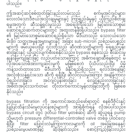
ပါသည်။
ဤအဆင့်ဆင့်စစ်ထုတ်ခြင်းနည်းလမ်းသည် စက်မှုအင်ဂျင်များ၊
လေးလံသောဒီဇယ်အသုံးချမှုများနှင့် ကြာရှည်ခံမှုနှင့် ယုံကြည်စိတ်ချ
ရမှုအတွက် ဆီသန့်ရှင်းမှုသည် အရေးကြီးသော မြင့်မားသောစွမ်း
ဆောင်ရည်ဆက်တင်များတွင် အထူးတန်ဖိုးရှိပါသည်။ bypass filter
၏ မြင့်မားသောစွမ်းဆောင်ရည်ရှိသော မီဒီယာသည် သေးငယ်သော
မီးခိုး၊ သတ္တုအမှုန်အမွှားများနှင့် အခြား sub-micron ညစ်ညမ်းပစ္စည်း
များကို ဖမ်းယူပေးပြီး ၎င်းတို့သည် ဆီဂုဏ်သတ္တိများကို ရေရှည်ပွန်း
စားခြင်းနှင့် ယိုယွင်းပျက်စီးစေနိုင်သည်။ bypass စနစ်သည် စီးဆင်းမှု
နှုန်းနိမ့်ကျခြင်းဖြင့် လည်ပတ်သောကြောင့် အဓိကချောဆီစနစ်တွင် မ
လိုအပ်သောဖိအားကျဆင်းမှုကို မဖြစ်စေဘဲ ပိုသိပ်သည်းပြီး ပိုမို
ကန့်သတ်ထားသော မီဒီယာကို ခံနိုင်ရည်ရှိသည်။ ရလဒ်အနေဖြင့်
အလုံးစုံသန့်ရှင်းသော ဆီကို ရရှိပြီး ဆီလဲလှယ်မှုအကြား အချိန်ကာလ
ပိုရှည်လာခြင်း၊ အင်ဂျင်ပွန်းစားခြင်း လျော့နည်းလာခြင်းနှင့်
အစိတ်အပိုင်းသက်တမ်း တိုးတက်ကောင်းမွန်လာခြင်းတို့ကို ဖြစ်စေ
နိုင်သည်။
bypass filtration ကို အကောင်အထည်ဖော်ရာတွင် စနစ်ဒီဇိုင်းနှင့်
ပြုပြင်ထိန်းသိမ်းမှုလုပ်ငန်းစဉ်များကို အာရုံစိုက်ရန် လိုအပ်ပါသည်။
bypass circuit တွင် ဒုတိယ filter မှတစ်ဆင့် ဆီကို ဆွဲယူရန် pump
သို့မဟုတ် pressure differential-controlled valve တစ်ခု ပါဝင်လေ့
ရှိပြီး filter ပြောင်းလဲမှုကြားကာလများကို oil အခြေအနေနှင့်
ညစ်ညမ်းမှုပမာဏဖြင့် ဆုံးဖြတ်သည်။ စောင့်ကြည့်ခြင်းလည်း