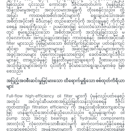
ဖြစ်သည်။ ၎င်းသည် ကောင်းစွာ ဒီဇိုင်းမထုတ်ပါက ပုံမှန်ပြုပြင်
ထိန်းသိမ်းမှုအတွင်း အလုပ်သမားအချိန်ကို တိုးစေနိုင်သည်။ ထို့
အပြင်၊ ကာထရစ်အစိတ်အပိုင်းများကို ရွေးချယ်သောအခါ၊
အစိတ်အပိုင်း၏ မီဒီယာနှင့် တည်ဆောက်ပုံကို အသုံးချမှုနှင့် ကိုက်ညီ
စေရန် အရေးကြီးသည် - ဥပမာအားဖြင့် လေးလံသောဒီဇယ်အင်ဂျင်
တွင် စွမ်းရည်နည်းသော အစိတ်အပိုင်းကို အသုံးပြုခြင်းသည် မ
လုံလောက်ပါ။ အကျဉ်းချုပ်အားဖြင့်၊ ကာထရစ်နှင့် အစိတ်အပိုင်းဆီ
filter များသည် ပိုမိုမြင့်မားသော စိတ်ကြိုက်ပြင်ဆင်မှု၊ ပတ်ဝန်းကျင်
ဆိုင်ရာ အကျိုးကျေးဇူးများနှင့် အဆင့်မြင့်အင်္ဂါရပ်များအတွက်
အခွင့်အလမ်းများ ပိုမိုကောင်းမွန်သောကြောင့် ခေတ်မီအင်ဂျင်ဒီဇိုင်း
များနှင့် တာရှည်ခံမှုနှင့် ဖြုန်းတီးမှုလျှော့ချရေးကို ဦးစားပေးသော
အသုံးပြုသူများအတွက် ၎င်းတို့ကို ခိုင်မာသောရွေးချယ်မှုတစ်ခု ဖြစ်
စေသည်။
အပြည့်အဝစီးဆင်းမှုမြင့်မားသော ထိရောက်မှုရှိသော စစ်ထုတ်ကိရိယာ
များ
Full-flow high-efficiency oil filter များကို ပုံမှန်လည်ပတ်နေစဉ်
အတွင်း အင်ဂျင်ဆီပမာဏအပြည့်ဖြတ်သန်းသွားစေရန် ဒီဇိုင်း
ထုတ်ထားပြီး၊ filtration efficiency ကို အနည်းဆုံးဖိအားကျဆင်းမှု
ဖြင့် ဟန်ချက်ညီအောင်ထိန်းညှိပေးပါသည်။ ရည်မှန်းချက်မှာ oil
pump သည် အင်ဂျင် bearings နှင့် hydraulic components
အားလုံးသို့ လုံလောက်သောစီးဆင်းမှုကို ဆက်လက်ပေးပို့နိုင်စေရန်
သေချာစေစဉ်တွင် အမှုန်အမွှားများကို တတ်နိုင်သမျှဖယ်ရှားရန်ဖြစ်