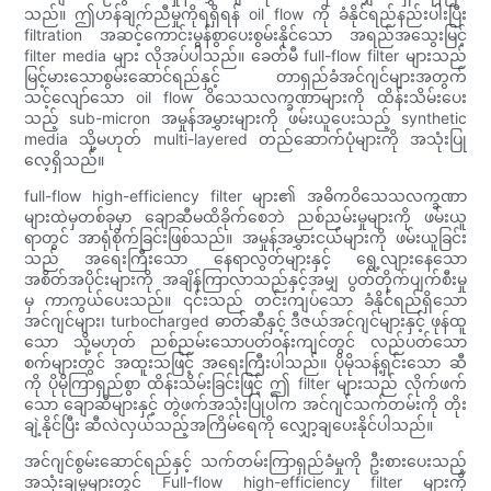
သည်။ ဤဟန်ချက်ညီမှုကိုရရှိရန် oil flow ကို ခံနိုင်ရည်နည်းပါးပြီး
filtration အဆင့်ကောင်းမွန်စွာပေးစွမ်းနိုင်သော အရည်အသွေးမြင့်
filter media များ လိုအပ်ပါသည်။ ခေတ်မီ full-flow filter များသည်
မြင့်မားသောစွမ်းဆောင်ရည်နှင့် တာရှည်ခံအင်ဂျင်များအတွက်
သင့်လျော်သော oil flow ဝိသေသလက္ခဏာများကို ထိန်းသိမ်းပေး
သည့် sub-micron အမှုန်အမွှားများကို ဖမ်းယူပေးသည့် synthetic
media သို့မဟုတ် multi-layered တည်ဆောက်ပုံများကို အသုံးပြု
လေ့ရှိသည်။
full-flow high-efficiency filter များ၏ အဓိကဝိသေသလက္ခဏာ
များထဲမှတစ်ခုမှာ ချောဆီမထိခိုက်စေဘဲ ညစ်ညမ်းမှုများကို ဖမ်းယူ
ရာတွင် အာရုံစိုက်ခြင်းဖြစ်သည်။ အမှုန်အမွှားငယ်များကို ဖမ်းယူခြင်း
သည် အရေးကြီးသော နေရာလွတ်များနှင့် ရွေ့လျားနေသော
အစိတ်အပိုင်းများကို အချိန်ကြာလာသည်နှင့်အမျှ ပွတ်တိုက်ပျက်စီးမှု
မှ ကာကွယ်ပေးသည်။ ၎င်းသည် တင်းကျပ်သော ခံနိုင်ရည်ရှိသော
အင်ဂျင်များ၊ turbocharged ဓာတ်ဆီနှင့် ဒီဇယ်အင်ဂျင်များနှင့် ဖုန်ထူ
သော သို့မဟုတ် ညစ်ညမ်းသောပတ်ဝန်းကျင်တွင် လည်ပတ်သော
စက်များတွင် အထူးသဖြင့် အရေးကြီးပါသည်။ ပိုမိုသန့်ရှင်းသော ဆီ
ကို ပိုမိုကြာရှည်စွာ ထိန်းသိမ်းခြင်းဖြင့် ဤ filter များသည် လိုက်ဖက်
သော ချောဆီများနှင့် တွဲဖက်အသုံးပြုပါက အင်ဂျင်သက်တမ်းကို တိုး
ချဲ့နိုင်ပြီး ဆီလဲလှယ်သည့်အကြိမ်ရေကို လျှော့ချပေးနိုင်ပါသည်။
အင်ဂျင်စွမ်းဆောင်ရည်နှင့် သက်တမ်းကြာရှည်ခံမှုကို ဦးစားပေးသည့်
အသုံးချမှုများတွင် Full-flow high-efficiency filter များကို