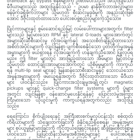
drainback နှင့် bypass စနစ်များကို ဦးစားပေးသည်။ အသုံးပြုသော
မီဒီယာများသည် အထူးပြုနိုင်သည် - ဥပမာ နာနိုဖိုက်ဘာအလွှာများ၊
ဖန်မိုက်ခရိုဖိုက်ဘာများ သို့မဟုတ် စီးဆင်းမှုခုခံမှုကို အနည်းဆုံးဖြစ်
အောင် ဒီဇိုင်းထုတ်ထားသော ပေါင်းစပ်ဖွဲ့စည်းပုံများကဲ့သို့သော။
ပြိုင်ကားများနှင့် စွမ်းဆောင်ရည်မြင့် လမ်းပေါ်ကားများအတွက်၊ filter
များသည် မြင့်မားသော RPM နှင့် lateral G-loads များအောက်တွင်
အများဆုံးဆီစီးဆင်းမှု လိုအပ်ချက်နှင့် အသေးစိတ်ချိန်ညှိထားသော
အစိတ်အပိုင်းများကို လျင်မြန်စွာ ပျက်စီးစေနိုင်သော ပွတ်တိုက်မှုအမှုန်
အမွှားများကို ဖယ်ရှားရန် လိုအပ်ချက်ကို ဟန်ချက်ညီအောင် ပြုလုပ်ရ
မည်။ ဤ filter များတွင် အားဖြည့်ထားသော အိမ်များ၊ မြှင့်တင်မှု
သို့မဟုတ် ထောင့်ချိုးအားများအောက်တွင် ယိုစိမ့်မှုများကို ကာကွယ်
ရန် multi-lip seal များနှင့် မြန်ဆန်သောစီးဆင်းမှုနှင့် သေးငယ်သော
အမှုန်အမွှားများကို ဖမ်းယူရန်အတွက် ဒီဇိုင်းထုတ်ထားသော မီဒီယာ
များ ပါဝင်နိုင်သည်။ ပြိုင်ကားအသုံးချမှုအချို့တွင်၊ magnetic
pickups များနှင့် quick-change filter systems များကို ပွဲများ
အတွင်း လျင်မြန်စွာ ဝန်ဆောင်မှုပေးနိုင်ရန်နှင့် ပြောင်းလဲမှုအကြား
ကြီးမားသော ယိုယွင်းမှုကို ကာကွယ်ရန်အတွက်လည်း အသုံးပြု
သည်။
ရေကြောင်း၊ စိုက်ပျိုးရေးနှင့် အကြီးစားစက်မှုလုပ်ငန်းသုံး စစ်ထုတ်
ကိရိယာများကို သံချေးတက်ခြင်းကို ခံနိုင်ရည်ရှိစေရန်၊ အမှုန်အမွှား
များ စုပ်ယူမှုမြင့်မားခြင်းကို ကိုင်တွယ်ဖြေရှင်းရန်နှင့် ဆီခွဲခြမ်းစိတ်ဖြာမှု
ပါဝင်သော ပြုပြင်ထိန်းသိမ်းမှုအစီအစဉ်များနှင့် ပေါင်းစပ်ရန်
တည်ဆောက်ထားလေ့ရှိသည်။ လမ်းကြမ်း သို့မဟုတ် ဖုန်ထူသော