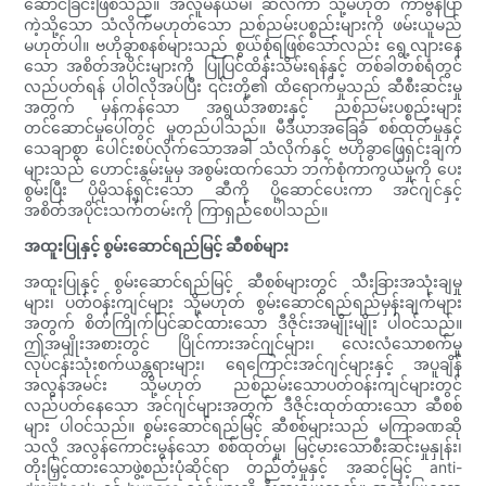
ဆောင်ခြင်းဖြစ်သည်။ အလူမီနီယမ်၊ ဆီလီကာ သို့မဟုတ် ကာဗွန်ပြာ
ကဲ့သို့သော သံလိုက်မဟုတ်သော ညစ်ညမ်းပစ္စည်းများကို ဖမ်းယူမည်
မဟုတ်ပါ။ ဗဟိုခွာစနစ်များသည် စွယ်စုံရဖြစ်သော်လည်း ရွေ့လျားနေ
သော အစိတ်အပိုင်းများကို ပြုပြင်ထိန်းသိမ်းရန်နှင့် တစ်ခါတစ်ရံတွင်
လည်ပတ်ရန် ပါဝါလိုအပ်ပြီး ၎င်းတို့၏ ထိရောက်မှုသည် ဆီစီးဆင်းမှု
အတွက် မှန်ကန်သော အရွယ်အစားနှင့် ညစ်ညမ်းပစ္စည်းများ
တင်ဆောင်မှုပေါ်တွင် မူတည်ပါသည်။ မီဒီယာအခြေခံ စစ်ထုတ်မှုနှင့်
သေချာစွာ ပေါင်းစပ်လိုက်သောအခါ သံလိုက်နှင့် ဗဟိုခွာဖြေရှင်းချက်
များသည် ဟောင်းနွမ်းမှုမှ အစွမ်းထက်သော ဘက်စုံကာကွယ်မှုကို ပေး
စွမ်းပြီး ပိုမိုသန့်ရှင်းသော ဆီကို ပို့ဆောင်ပေးကာ အင်ဂျင်နှင့်
အစိတ်အပိုင်းသက်တမ်းကို ကြာရှည်စေပါသည်။
အထူးပြုနှင့် စွမ်းဆောင်ရည်မြင့် ဆီစစ်များ
အထူးပြုနှင့် စွမ်းဆောင်ရည်မြင့် ဆီစစ်များတွင် သီးခြားအသုံးချမှု
များ၊ ပတ်ဝန်းကျင်များ သို့မဟုတ် စွမ်းဆောင်ရည်ရည်မှန်းချက်များ
အတွက် စိတ်ကြိုက်ပြင်ဆင်ထားသော ဒီဇိုင်းအမျိုးမျိုး ပါဝင်သည်။
ဤအမျိုးအစားတွင် ပြိုင်ကားအင်ဂျင်များ၊ လေးလံသောစက်မှု
လုပ်ငန်းသုံးစက်ယန္တရားများ၊ ရေကြောင်းအင်ဂျင်များနှင့် အပူချိန်
အလွန်အမင်း သို့မဟုတ် ညစ်ညမ်းသောပတ်ဝန်းကျင်များတွင်
လည်ပတ်နေသော အင်ဂျင်များအတွက် ဒီဇိုင်းထုတ်ထားသော ဆီစစ်
များ ပါဝင်သည်။ စွမ်းဆောင်ရည်မြင့် ဆီစစ်များသည် မကြာခဏဆို
သလို အလွန်ကောင်းမွန်သော စစ်ထုတ်မှု၊ မြင့်မားသောစီးဆင်းမှုနှုန်း၊
တိုးမြှင့်ထားသောဖွဲ့စည်းပုံဆိုင်ရာ တည်တံ့မှုနှင့် အဆင့်မြင့် anti-