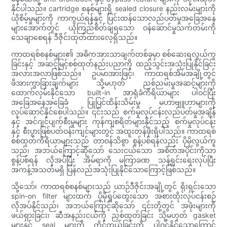
နိုင်ပါသည်။ cartridge စနစ်များရှိ sealed closure နည်းလမ်းများကို
ယိုစိမ့်မှုများကို ကာကွယ်ရန်နှင့် ပြင်းထန်သောလည်ပတ်မှုအခြေအနေ
များအောက်တွင် ယုံကြည်စိတ်ချရသော ဝန်ဆောင်မှုသက်တမ်းကို
သေချာစေရန် ဒီဇိုင်းထုတ်ထားလေ့ရှိသည်။
ကာထရစ်စနစ်များ၏ အဓိကအားသာချက်တစ်ခုမှာ စစ်ဆေးရလွယ်ကူ
ခြင်းနှင့် အဆင့်မြင့်စစ်ထုတ်နည်းပညာကို ထည့်သွင်းအသုံးပြုနိုင်ခြင်း
အလားအလာဖြစ်သည်။ ဥပမာအားဖြင့်၊ ကာထရစ်အိမ်အချို့တွင်
ဖိအားကွာခြားချက်များ သို့မဟုတ် ညစ်ညမ်းမှုအဆင့်များကို
ထောက်လှမ်းနိုင်သော built-in အာရုံခံကိရိယာများ ပါဝင်ပြီး
အခြေအနေအခြေခံ ပြုပြင်ထိန်းသိမ်းမှု မဟာဗျူဟာများကို
လုပ်ဆောင်နိုင်စေပါသည်။ ၎င်းသည် စက်မှုလုပ်ငန်းလည်ပတ်မှုအချိန်
နှင့် အင်ဂျင်ပျက်စီးမှုများ ကုန်ကျစရိတ်များနိုင်သည့် စက်မှုလုပ်ငန်း
နှင့် စီးပွားဖြစ်ပတ်ဝန်းကျင်များတွင် အထူးတန်ဖိုးရှိပါသည်။ ကာထရစ်
စစ်ထုတ်ကိရိယာများသည် တာဝန်သိစွာ စွန့်ပစ်ရန်လည်း ပိုမိုလွယ်ကူ
သည်၊ အဘယ်ကြောင့်ဆိုသော် သေးငယ်သော အစိတ်အပိုင်းကိုသာ
စွန့်ပစ်ရန် လိုအပ်ပြီး အိမ်ရာကို မကြာခဏ သန့်ရှင်းရေးလုပ်ပြီး
အကန့်အသတ်မရှိ ပြန်လည်အသုံးပြုနိုင်သောကြောင့်ဖြစ်သည်။
သို့သော်၊ ကာထရစ်စနစ်များသည် ယာဉ်ဒီဇိုင်းအချို့တွင် ရိုးရှင်းသော
spin-on filter များထက် ပိုမိုရှုပ်ထွေးသော အစားထိုးလုပ်ငန်းစဉ်
လိုအပ်နိုင်သည်၊ အဘယ်ကြောင့်ဆိုသော် ၎င်းတို့တွင် အဖုံးများကို
ဖယ်ရှားခြင်း၊ ဆီအနည်းငယ်ကို ညှစ်ထုတ်ခြင်း သို့မဟုတ် gasket
များနှင့် seal များကို ကိုင်တွယ်ခြင်းတို့ ပါဝင်နိုင်သောကြောင့်