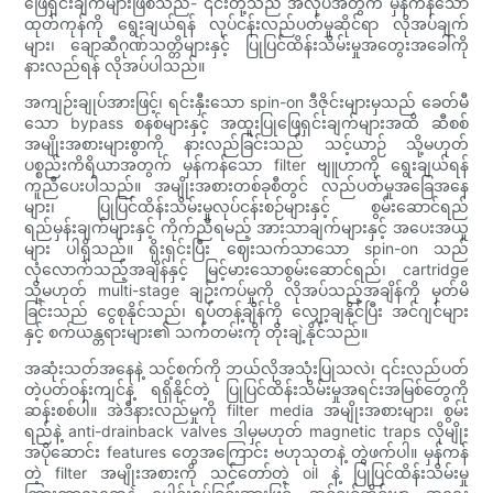
ဖြေရှင်းချက်များဖြစ်သည်- ၎င်းတို့သည် အလုပ်အတွက် မှန်ကန်သော
ထုတ်ကုန်ကို ရွေးချယ်ရန် လုပ်ငန်းလည်ပတ်မှုဆိုင်ရာ လိုအပ်ချက်
များ၊ ချောဆီဂုဏ်သတ္တိများနှင့် ပြုပြင်ထိန်းသိမ်းမှုအတွေးအခေါ်ကို
နားလည်ရန် လိုအပ်ပါသည်။
အကျဉ်းချုပ်အားဖြင့်၊ ရင်းနှီးသော spin-on ဒီဇိုင်းများမှသည် ခေတ်မီ
သော bypass စနစ်များနှင့် အထူးပြုဖြေရှင်းချက်များအထိ ဆီစစ်
အမျိုးအစားများစွာကို နားလည်ခြင်းသည် သင့်ယာဉ် သို့မဟုတ်
ပစ္စည်းကိရိယာအတွက် မှန်ကန်သော filter ဗျူဟာကို ရွေးချယ်ရန်
ကူညီပေးပါသည်။ အမျိုးအစားတစ်ခုစီတွင် လည်ပတ်မှုအခြေအနေ
များ၊ ပြုပြင်ထိန်းသိမ်းမှုလုပ်ငန်းစဉ်များနှင့် စွမ်းဆောင်ရည်
ရည်မှန်းချက်များနှင့် ကိုက်ညီရမည့် အားသာချက်များနှင့် အပေးအယူ
များ ပါရှိသည်။ ရိုးရှင်းပြီး ဈေးသက်သာသော spin-on သည်
လုံလောက်သည့်အချိန်နှင့် မြင့်မားသောစွမ်းဆောင်ရည်၊ cartridge
သို့မဟုတ် multi-stage ချဉ်းကပ်မှုကို လိုအပ်သည့်အချိန်ကို မှတ်မိ
ခြင်းသည် ငွေစုနိုင်သည်၊ ရပ်တန့်ချိန်ကို လျှော့ချနိုင်ပြီး အင်ဂျင်များ
နှင့် စက်ယန္တရားများ၏ သက်တမ်းကို တိုးချဲ့နိုင်သည်။
အဆုံးသတ်အနေနဲ့ သင့်စက်ကို ဘယ်လိုအသုံးပြုသလဲ၊ ၎င်းလည်ပတ်
တဲ့ပတ်ဝန်းကျင်နဲ့ ရရှိနိုင်တဲ့ ပြုပြင်ထိန်းသိမ်းမှုအရင်းအမြစ်တွေကို
ဆန်းစစ်ပါ။ အဲဒီနားလည်မှုကို filter media အမျိုးအစားများ၊ စွမ်း
ရည်နဲ့ anti-drainback valves ဒါမှမဟုတ် magnetic traps လိုမျိုး
အပိုဆောင်း features တွေအကြောင်း ဗဟုသုတနဲ့ တွဲဖက်ပါ။ မှန်ကန်
တဲ့ filter အမျိုးအစားကို သင့်တော်တဲ့ oil နဲ့ ပြုပြင်ထိန်းသိမ်းမှု