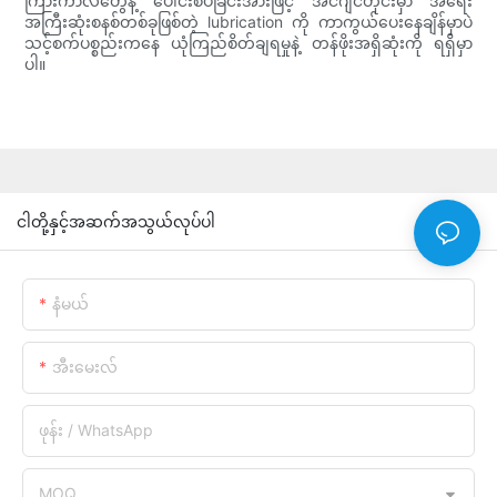
ကြားကာလတွေနဲ့ ပေါင်းစပ်ခြင်းအားဖြင့် အင်ဂျင်တိုင်းမှာ အရေး
အကြီးဆုံးစနစ်တစ်ခုဖြစ်တဲ့ lubrication ကို ကာကွယ်ပေးနေချိန်မှာပဲ
သင့်စက်ပစ္စည်းကနေ ယုံကြည်စိတ်ချရမှုနဲ့ တန်ဖိုးအရှိဆုံးကို ရရှိမှာ
ပါ။
ငါတို့နှင့်အဆက်အသွယ်လုပ်ပါ
နံမယ်
အီးမေးလ်
ဖုန်း / WhatsApp
MOQ