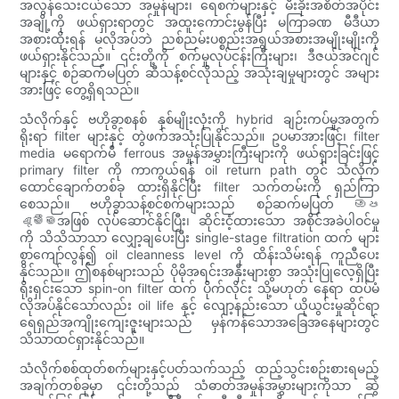
အလွန်သေးငယ်သော အမှုန်များ၊ ရေစက်များနှင့် မီးခိုးအစိတ်အပိုင်း
အချို့ကို ဖယ်ရှားရာတွင် အထူးကောင်းမွန်ပြီး မကြာခဏ မီဒီယာ
အစားထိုးရန် မလိုအပ်ဘဲ ညစ်ညမ်းပစ္စည်းအရွယ်အစားအမျိုးမျိုးကို
ဖယ်ရှားနိုင်သည်။ ၎င်းတို့ကို စက်မှုလုပ်ငန်းကြီးများ၊ ဒီဇယ်အင်ဂျင်
များနှင့် စဉ်ဆက်မပြတ် ဆီသန့်စင်လိုသည့် အသုံးချမှုများတွင် အများ
အားဖြင့် တွေ့ရှိရသည်။
သံလိုက်နှင့် ဗဟိုခွာစနစ် နှစ်မျိုးလုံးကို hybrid ချဉ်းကပ်မှုအတွက်
ရိုးရာ filter များနှင့် တွဲဖက်အသုံးပြုနိုင်သည်။ ဥပမာအားဖြင့်၊ filter
media မရောက်မီ ferrous အမှုန်အမွှားကြီးများကို ဖယ်ရှားခြင်းဖြင့်
primary filter ကို ကာကွယ်ရန် oil return path တွင် သံလိုက်
ထောင်ချောက်တစ်ခု ထားရှိနိုင်ပြီး filter သက်တမ်းကို ရှည်ကြာ
စေသည်။ ဗဟိုခွာသန့်စင်စက်များသည် စဉ်ဆက်မပြတ် ඔප
දැමීමအဖြစ် လုပ်ဆောင်နိုင်ပြီး၊ ဆိုင်းငံ့ထားသော အစိုင်အခဲပါဝင်မှု
ကို သိသိသာသာ လျှော့ချပေးပြီး single-stage filtration ထက် များ
စွာကျော်လွန်၍ oil cleanness level ကို ထိန်းသိမ်းရန် ကူညီပေး
နိုင်သည်။ ဤစနစ်များသည် ပိုမိုအရင်းအနှီးများစွာ အသုံးပြုလေ့ရှိပြီး
ရိုးရှင်းသော spin-on filter ထက် ပိုက်လိုင်း သို့မဟုတ် နေရာ ထပ်မံ
လိုအပ်နိုင်သော်လည်း oil life နှင့် လျော့နည်းသော ယိုယွင်းမှုဆိုင်ရာ
ရေရှည်အကျိုးကျေးဇူးများသည် မှန်ကန်သောအခြေအနေများတွင်
သိသာထင်ရှားနိုင်သည်။
သံလိုက်စစ်ထုတ်စက်များနှင့်ပတ်သက်သည့် ထည့်သွင်းစဉ်းစားရမည့်
အချက်တစ်ခုမှာ ၎င်းတို့သည် သံဓာတ်အမှုန်အမွှားများကိုသာ ဆွဲ