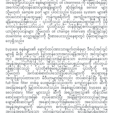
အရေးကြီးပါသည်။ စနစ်များစွာတွင် oil cleanness ကို ခြေရာခံရန်နှင့်
အကောင်းဆုံးဝန်ဆောင်မှုအချိန်များကို ဆုံးဖြတ်ရန် sensor များ
သို့မဟုတ် sample port များ ပါဝင်သည်။ bypass system များ၏
ထပ်လောင်းရှုပ်ထွေးမှုနှင့် ကုန်ကျစရိတ်ကို အကျိုးကျေးဇူးများနှင့်
ချိန်ဆရမည်ဖြစ်သည် - ၎င်းတို့သည် ညစ်ညမ်းမှုဖယ်ရှားခြင်းကို ပိုမို
ကောင်းမွန်စေသော်လည်း၊ ၎င်းတို့သည် တန်ဖိုးမြင့်စက်ယန္တရားများ၊
ယာဉ်စုလုပ်ငန်းများ သို့မဟုတ် oil change intervals တိုးချဲ့ခြင်းနှင့်
downtime လျှော့ချခြင်းကို ဦးစားပေးသည့်နေရာတွင် ပိုမိုတရားမျှတ
လေ့ရှိသည်။
bypass စနစ်များ၏ နောက်ထပ်အားသာချက်တစ်ခုမှာ ဒီဇယ်အင်ဂျင်
များရှိ မီးခိုး သို့မဟုတ် ပြင်းထန်သောအလုပ်ချိန်အတွင်း အင်ဂျင်များ
တွင် အဏုကြည့်မှန်ပြောင်းဖြင့်သာမြင်နိုင်သော ဟောင်းနွမ်းနေသော
အမှုန်အမွှားများကဲ့သို့သော သီးခြားညစ်ညမ်းပစ္စည်းများကို ကိုင်တွယ်
ဖြေရှင်းနိုင်သည့် ၎င်းတို့၏စွမ်းရည်ဖြစ်သည်။ ၎င်းတို့ကို ရေ
သို့မဟုတ် အက်ဆစ်ဓာတ်ပါသောဒြပ်ပေါင်းများကို ဖယ်ရှားရန်
အထူးပြုလုပ်ထားသော မီဒီယာများဖြင့်လည်း တပ်ဆင်နိုင်ပြီး ရိုးရာ
full-flow filter တစ်ခု ပေးစွမ်းနိုင်သည်ထက် ကျော်လွန်သော ဆီကို
အခြေအနေကို မြှင့်တင်ပေးပါသည်။ အနှစ်ချုပ်အားဖြင့် bypass နှင့်
secondary filter များသည် ဆီကို အရည်အသွေး၏ ထိန်းသိမ်း
စောင့်ရှောက်သူအဖြစ် လုပ်ဆောင်ပြီး အချိန်ကြာလာသည်နှင့်အမျှ
ချောဆီစီးဆင်းမှုကို အနှောင့်အယှက်ဖြစ်စေသော အသေးငယ်ဆုံး
အမှုန်အမွှားများကို ဖမ်းယူကာ စက်ပစ္စည်းယုံကြည်စိတ်ချရမှုသည်
အလွန်အရေးကြီးသော ပတ်ဝန်းကျင်များတွင် ရင်းနှီးမြှုပ်နှံမှုအပေါ်