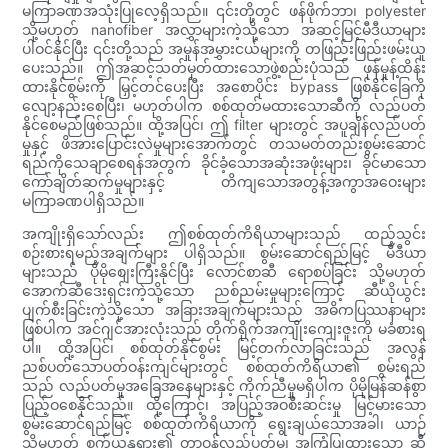
မကြာခဏအသုံးပြုလေ့ရှိသည်။ ၎င်းတို့တွင် ဖန်ဖိုက်ဘာ၊ polyester
သို့မဟုတ် nanofiber အလွှာများကဲ့သို့သော အဆင့်မြင့်မီဒီယာများ
ပါဝင်နိုင်ပြီး ၎င်းတို့သည် အမှုန်အမွှားငယ်များကို တဖြည်းဖြည်းဖမ်းယူ
ပေးသည်။ ဤအဆင့်သတ်မှတ်ထားသောဖွဲ့စည်းပုံသည် ဖုန်မှုန့်ထိန်း
ထားနိုင်စွမ်းကို မြှင့်တင်ပေးပြီး အစောပိုင်း bypass ဖြစ်နိုင်ခြေကို
လျော့နည်းစေပြီး၊ မဟုတ်ပါက စစ်ထုတ်မထားသောဆီကို လည်ပတ်
နိုင်စေမည်ဖြစ်သည်။ ထို့အပြင်၊ ဤ filter များတွင် အပူချိန်လည်ပတ်
မှုနှင့် ဖိအားပြောင်းလဲမှုများအောက်တွင် တသမတ်တည်းစွမ်းဆောင်
ရည်ကိုသေချာစေရန်အတွက် ခိုင်ခံ့သောအဆုံးအဖုံးများ၊ ခိုင်မာသော
ကော်ချိတ်ဆက်မှုများနှင့် တိကျသောအတွန့်အကွာအဝေးများ
မကြာခဏပါရှိသည်။
အကျိုးရှိသော်လည်း ဤစစ်ထုတ်ကိရိယာများသည် ထည့်သွင်း
စဉ်းစားရမည့်အချက်များ ပါရှိသည်။ စွမ်းဆောင်ရည်မြင့် မီဒီယာ
များသည် ပိုမိုစျေးကြီးနိုင်ပြီး လောင်စာဆီ ရောစပ်ခြင်း သို့မဟုတ်
အောက်ဆီဒေးရှင်းကဲ့သို့သော ညစ်ညမ်းမှုများကြောင့် ဆီယိုယွင်း
ပျက်စီးခြင်းကဲ့သို့သော အခြားအချက်များသည် အဓိကပြဿနာများ
ဖြစ်ပါက အင်ဂျင်အားလုံးသည် တိုက်ရိုက်အကျိုးကျေးဇူးကို မခံစားရ
ပါ။ ထို့အပြင်၊ စစ်ထုတ်နိုင်စွမ်း မြင့်တက်လာခြင်းသည် အလွန်
ညစ်ပတ်သောပတ်ဝန်းကျင်များတွင် စစ်ထုတ်ကိရိယာ၏ စွမ်းရည်
သည် လည်ပတ်မှုအခြေအနေများနှင့် ကိုက်ညီမှုမရှိပါက ပိုမိုမြန်ဆန်စွာ
ပြည့်ဝစေနိုင်သည်။ ထို့ကြောင့်၊ အပြည့်အဝစီးဆင်းမှု မြင့်မားသော
စွမ်းဆောင်ရည်မြင့် စစ်ထုတ်ကိရိယာကို ရွေးချယ်သောအခါ၊ ယာဉ်
သို့မဟုတ် စက်ယန္တရား၏ တာဝန်လည်ပတ်မှု၊ အကြံပြုထားသော ဆီ