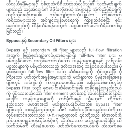
လဲလှယ်ချိန်များနှင့် စစ်ထုတ်ကိရိယာထုတ်လုပ်သူ၏ သတ်မှတ်ချက်
များသည် သင့်အင်ဂျင်၏ ဒီဇိုင်းလိုအပ်ချက်များနှင့် ကိုက်ညီမှုရှိမရှိကို
ထည့်သွင်းစဉ်းစားပါ။ သင့်လျော်စွာအသုံးပြုပါက ဤစစ်ထုတ်
ကိရိယာများသည် အင်ဂျင်ကျန်းမာရေးကို ကြာရှည်ခံစေပြီး စွမ်း
ဆောင်ရည်ကို ထိန်းသိမ်းရန်အတွက် အစွမ်းထက်သောကိရိယာတစ်ခု
ဖြစ်သည်။
Bypass နှင့် Secondary Oil Filters များ
Bypass နှင့် secondary oil filter များသည် full-flow filtration
အတွက် ဖြည့်စွက်ချဉ်းကပ်မှုတစ်ခုဖြစ်ပြီး full-flow filter များ မ
ဖမ်းယူနိုင်သော အလွန်သေးငယ်သော အမှုန်အမွှားများနှင့် ညစ်ညမ်း
ပစ္စည်းများကို ပစ်မှတ်ထားသည့် ဒုတိယအဆင့် သန့်စင်ပေးပါသည်။ ပုံ
မှန်စနစ်တွင် full-flow filter သည် ဆီစီးဆင်းမှုကို ကိုင်တွယ်ပြီး ပို
ကြီးသော ပွတ်တိုက်အမှုန်အမွှားများကို ဖယ်ရှားကာ ပုံမှန်အခြေအနေ
များတွင် အင်ဂျင်ကို ကာကွယ်ပေးပါသည်။ အခြားတစ်ဖက်တွင်မူ
bypass filter သည် စုစုပေါင်းဆီစီးဆင်းမှု၏ ရာခိုင်နှုန်းအနည်းငယ်
ကို ပိုမိုသေးငယ်သော filter element မှတစ်ဆင့် လမ်းကြောင်းပြောင်း
ပေးပြီး အမှုန်အမွှားများကို တစ်မိုက်ခရွန် သို့မဟုတ် ထို့ထက်
နည်းသော ပမာဏအထိ ဖယ်ရှားပေးနိုင်ပါသည်။ bypass filter
များသည် တစ်ချိန်တည်းတွင် ဆီ၏ အစိတ်အပိုင်းအနည်းငယ်ကိုသာ
လုပ်ဆောင်သော်လည်း၊ ዑደብများစွာတွင် ၎င်းတို့သည် ဆီအတွင်းရှိ
ညစ်ညမ်းပစ္စည်းဝန်ထုပ်ဝန်ပိုးကို သိသိသာသာ လျှော့ချပေးနိုင်ပြီး ဆီ
သက်တမ်းကို တိုးချဲ့ပေးကာ ပွတ်တိုက်မှုကာကွယ်မှုကို တိုးတက်စေ