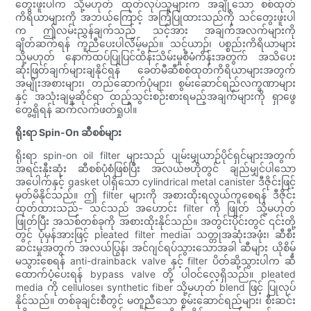
တွေးဖူးပါက သို့မဟုတ် ထုတ်လုပ်သူများက အချို့သော စစ်ထုတ်
ကိရိယာများကို အဘယ်ကြောင့် အကြံပြုထားသည်ကို သင်တွေးဖူးပါ
က ဤလမ်းညွှန်ချက်သည် သင့်အား အချက်အလက်များကို
ချိတ်ဆက်ရန် ကူညီပေးပါလိမ့်မည်။ သင့်ယာဉ်၊ ပစ္စည်းကိရိယာများ
သို့မဟုတ် နောက်ထပ်ပြုပြင်ထိန်းသိမ်းမှုစီမံကိန်းအတွက် အသိပေး
ဆုံးဖြတ်ချက်များချနိုင်ရန် ခေတ်မီဆီစစ်ထုတ်ကိရိယာများအတွက်
အမျိုးအစားများ၊ တည်ဆောက်ပုံများ၊ စွမ်းဆောင်ရည်လက္ခဏာများ
နှင့် အသုံးချမှုဆိုင်ရာ ထည့်သွင်းစဉ်းစားရမည့်အချက်များကို ရှာဖွေ
တွေ့ရှိရန် ဆက်လက်ဖတ်ရှုပါ။
ရိုးရာ Spin-On ဆီစစ်များ
ရိုးရာ spin-on oil filter များသည် ပျမ်းမျှယာဉ်ပိုင်ရှင်များအတွက်
အရင်းနှီးဆုံး ဆီစစ်ပုံစံဖြစ်ပြီး အလယ်ဗဟိုတွင် ချည်မျှင်ပါသော
အပေါက်နှင့် gasket ပါရှိသော cylindrical metal canister ဒီဇိုင်းဖြင့်
မှတ်မိနိုင်သည်။ ဤ filter များကို အစားထိုးရလွယ်ကူစေရန် ဒီဇိုင်း
ထုတ်ထားသည်- သင်သည် အဟောင်း filter ကို ဖြုတ် သို့မဟုတ်
ဖြုတ်ပြီး အသစ်တစ်ခုကို အစားထိုးနိုင်သည်။ အတွင်းပိုင်းတွင် ၎င်းတို့
တွင် ပုံမှန်အားဖြင့် pleated filter media၊ သတ္တုအဆုံးအဖုံး၊ ဆီစီး
ဆင်းမှုအတွက် အလယ်ပြွန်၊ အင်ဂျင်ရပ်သွားသောအခါ ဆီများ ယိုစိမ့်
မသွားစေရန် anti-drainback valve နှင့် filter ပိတ်ဆို့သွားပါက ဆီ
ထောက်ပံ့ပေးရန် bypass valve တို့ ပါဝင်လေ့ရှိသည်။ pleated
media ကို cellulose၊ synthetic fiber သို့မဟုတ် blend ဖြင့် ပြုလုပ်
နိုင်သည်။ တစ်ခုချင်းစီတွင် မတူညီသော စွမ်းဆောင်ရည်များ၊ စီးဆင်း