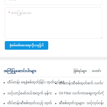
ကေြနပ်သော
စုံစမ်းစစ်ဆေးရေးကိုယခုပို့ပါ
အကြံပြုဆောင်းပါးများ
ဖြစ်ရပ်များ
သတင်း
ထိပ်တန်း ရေနံစစ်ထုတ်ခြင်း ထုတ်လုပ်ရေးကုမ္ပဏီများ- ပြည့်စုံသော ခြုံင
ထိပ်တန်းဆီစစ်ထုတ်စက် လက်ကားဖ
သင့်ယာဉ်မော်ဒယ်အတွက် မှန်ကန်သော ဆီစစ်ထုတ်စက်ကို ရွေးချယ်ခြင်း
Oil Filter လက်ကားစျေးကွက်ကို လမ
ထိပ်တန်းဆီစစ်ထုတ်သည့် ထုတ်လုပ်သူများနှင့် ၎င်းတို့၏ ဆန်းသစ်တီ
ဆီစစ်ထုတ်သူများ- သင့်လုပ်ငန်း