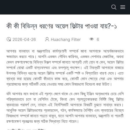
কী কী বিভিন্ন ধরণের অয়েল ফিল্টার পাওয়া যায়?-১
2026-04-26
Huachang Filter
6
আপনার যানবাহন বা যন্ত্রপাতির কার্যপ্রণালী সম্পর্কে জানা আপনাকে আশ্চর্যজনকভাবে
ক্ষমতায়ন করতে পারে। আপনি একজন শৌখিন কারিগর, একজন পেশাদার মেকানিক, অথবা
কেবল রক্ষণাবেক্ষণের বিভিন্ন বিকল্প সম্পর্কে জানতে আগ্রহী যেই হোন না কেন, অয়েল ফিল্টার
সম্পর্কে বোঝা একটি বাস্তবসম্মত এবং ফলপ্রসূ পদক্ষেপ। এই নিবন্ধটি আপনাকে বাজারে
উপলব্ধ বিভিন্ন ধরণের অয়েল ফিল্টার সম্পর্কে একটি স্পষ্ট ও বিস্তারিত ধারণা দেবে। এতে
ব্যাখ্যা করা হয়েছে কোনটি কীভাবে কাজ করে, কোনটি কোন ক্ষেত্রে সেরা এবং আপনার
প্রয়োজনের জন্য সঠিকটি বেছে নেওয়ার সময় কোন বিষয়গুলো বিবেচনা করা উচিত।
যদি আপনার মনে কখনো এই প্রশ্ন জেগে থাকে যে কেন কিছু ইঞ্জিন অন্যগুলোর চেয়ে বেশি
পরিষ্কারভাবে চলে বা বেশিদিন টেকে, কিংবা কেন প্রস্তুতকারকরা নির্দিষ্ট কিছু ফিল্টার
ব্যবহারের পরামর্শ দেন, তাহলে এই নির্দেশিকাটি আপনাকে বিষয়টি বুঝতে সাহায্য করবে।
আধুনিক অয়েল ফিল্টারগুলোর প্রকারভেদ, গঠন, কার্যক্ষমতার বৈশিষ্ট্য এবং ব্যবহারের বিবেচ্য
বিষয়গুলো সম্পর্কে জানতে পড়তে থাকুন, যাতে আপনি আপনার যানবাহন, যন্ত্রপাতি বা পরবর্তী
রক্ষণাবেক্ষণ প্রকল্পের জন্য সঠিক সিদ্ধান্ত নিতে পারেন।