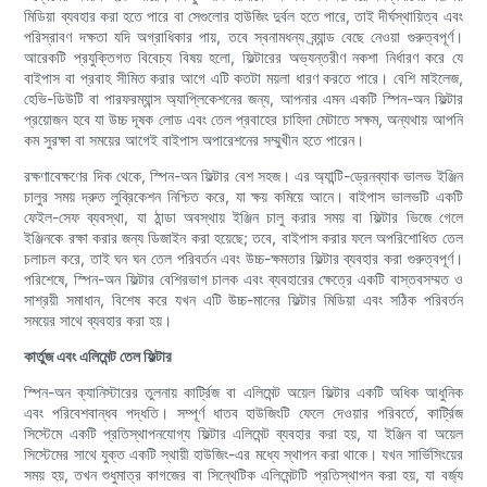
মিডিয়া ব্যবহার করা হতে পারে বা সেগুলোর হাউজিং দুর্বল হতে পারে, তাই দীর্ঘস্থায়িত্ব এবং
পরিস্রাবণ দক্ষতা যদি অগ্রাধিকার পায়, তবে স্বনামধন্য ব্র্যান্ড বেছে নেওয়া গুরুত্বপূর্ণ।
আরেকটি প্রযুক্তিগত বিবেচ্য বিষয় হলো, ফিল্টারের অভ্যন্তরীণ নকশা নির্ধারণ করে যে
বাইপাস বা প্রবাহ সীমিত করার আগে এটি কতটা ময়লা ধারণ করতে পারে। বেশি মাইলেজ,
হেভি-ডিউটি ​​বা পারফরম্যান্স অ্যাপ্লিকেশনের জন্য, আপনার এমন একটি স্পিন-অন ফিল্টার
প্রয়োজন হবে যা উচ্চ দূষক লোড এবং তেল প্রবাহের চাহিদা মেটাতে সক্ষম, অন্যথায় আপনি
কম সুরক্ষা বা সময়ের আগেই বাইপাস অপারেশনের সম্মুখীন হতে পারেন।
রক্ষণাবেক্ষণের দিক থেকে, স্পিন-অন ফিল্টার বেশ সহজ। এর অ্যান্টি-ড্রেনব্যাক ভালভ ইঞ্জিন
চালুর সময় দ্রুত লুব্রিকেশন নিশ্চিত করে, যা ক্ষয় কমিয়ে আনে। বাইপাস ভালভটি একটি
ফেইল-সেফ ব্যবস্থা, যা ঠান্ডা অবস্থায় ইঞ্জিন চালু করার সময় বা ফিল্টার ভিজে গেলে
ইঞ্জিনকে রক্ষা করার জন্য ডিজাইন করা হয়েছে; তবে, বাইপাস করার ফলে অপরিশোধিত তেল
চলাচল করে, তাই ঘন ঘন তেল পরিবর্তন এবং উচ্চ-ক্ষমতার ফিল্টার ব্যবহার করা গুরুত্বপূর্ণ।
পরিশেষে, স্পিন-অন ফিল্টার বেশিরভাগ চালক এবং ব্যবহারের ক্ষেত্রে একটি বাস্তবসম্মত ও
সাশ্রয়ী সমাধান, বিশেষ করে যখন এটি উচ্চ-মানের ফিল্টার মিডিয়া এবং সঠিক পরিবর্তন
সময়ের সাথে ব্যবহার করা হয়।
কার্তুজ এবং এলিমেন্ট তেল ফিল্টার
স্পিন-অন ক্যানিস্টারের তুলনায় কার্ট্রিজ বা এলিমেন্ট অয়েল ফিল্টার একটি অধিক আধুনিক
এবং পরিবেশবান্ধব পদ্ধতি। সম্পূর্ণ ধাতব হাউজিংটি ফেলে দেওয়ার পরিবর্তে, কার্ট্রিজ
সিস্টেমে একটি প্রতিস্থাপনযোগ্য ফিল্টার এলিমেন্ট ব্যবহার করা হয়, যা ইঞ্জিন বা অয়েল
সিস্টেমের সাথে যুক্ত একটি স্থায়ী হাউজিং-এর মধ্যে স্থাপন করা থাকে। যখন সার্ভিসিংয়ের
সময় হয়, তখন শুধুমাত্র কাগজের বা সিন্থেটিক এলিমেন্টটি প্রতিস্থাপন করা হয়, যা বর্জ্য