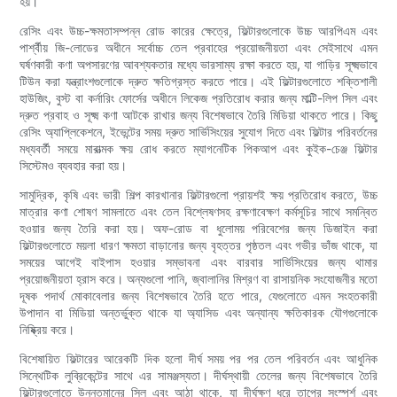
হয়।
রেসিং এবং উচ্চ-ক্ষমতাসম্পন্ন রোড কারের ক্ষেত্রে, ফিল্টারগুলোকে উচ্চ আরপিএম এবং
পার্শ্বীয় জি-লোডের অধীনে সর্বোচ্চ তেল প্রবাহের প্রয়োজনীয়তা এবং সেইসাথে এমন
ঘর্ষণকারী কণা অপসারণের আবশ্যকতার মধ্যে ভারসাম্য রক্ষা করতে হয়, যা গাড়ির সূক্ষ্মভাবে
টিউন করা যন্ত্রাংশগুলোকে দ্রুত ক্ষতিগ্রস্ত করতে পারে। এই ফিল্টারগুলোতে শক্তিশালী
হাউজিং, বুস্ট বা কর্নারিং ফোর্সের অধীনে লিকেজ প্রতিরোধ করার জন্য মাল্টি-লিপ সিল এবং
দ্রুত প্রবাহ ও সূক্ষ্ম কণা আটকে রাখার জন্য বিশেষভাবে তৈরি মিডিয়া থাকতে পারে। কিছু
রেসিং অ্যাপ্লিকেশনে, ইভেন্টের সময় দ্রুত সার্ভিসিংয়ের সুযোগ দিতে এবং ফিল্টার পরিবর্তনের
মধ্যবর্তী সময়ে মারাত্মক ক্ষয় রোধ করতে ম্যাগনেটিক পিকআপ এবং কুইক-চেঞ্জ ফিল্টার
সিস্টেমও ব্যবহার করা হয়।
সামুদ্রিক, কৃষি এবং ভারী শিল্প কারখানার ফিল্টারগুলো প্রায়শই ক্ষয় প্রতিরোধ করতে, উচ্চ
মাত্রার কণা শোষণ সামলাতে এবং তেল বিশ্লেষণসহ রক্ষণাবেক্ষণ কর্মসূচির সাথে সমন্বিত
হওয়ার জন্য তৈরি করা হয়। অফ-রোড বা ধুলোময় পরিবেশের জন্য ডিজাইন করা
ফিল্টারগুলোতে ময়লা ধারণ ক্ষমতা বাড়ানোর জন্য বৃহত্তর পৃষ্ঠতল এবং গভীর ভাঁজ থাকে, যা
সময়ের আগেই বাইপাস হওয়ার সম্ভাবনা এবং বারবার সার্ভিসিংয়ের জন্য থামার
প্রয়োজনীয়তা হ্রাস করে। অন্যগুলো পানি, জ্বালানির মিশ্রণ বা রাসায়নিক সংযোজনীর মতো
দূষক পদার্থ মোকাবেলার জন্য বিশেষভাবে তৈরি হতে পারে, যেগুলোতে এমন সংহতকারী
উপাদান বা মিডিয়া অন্তর্ভুক্ত থাকে যা অ্যাসিড এবং অন্যান্য ক্ষতিকারক যৌগগুলোকে
নিষ্ক্রিয় করে।
বিশেষায়িত ফিল্টারের আরেকটি দিক হলো দীর্ঘ সময় পর পর তেল পরিবর্তন এবং আধুনিক
সিন্থেটিক লুব্রিকেন্টের সাথে এর সামঞ্জস্যতা। দীর্ঘস্থায়ী তেলের জন্য বিশেষভাবে তৈরি
ফিল্টারগুলোতে উন্নতমানের সিল এবং আঠা থাকে, যা দীর্ঘক্ষণ ধরে তাপের সংস্পর্শ এবং