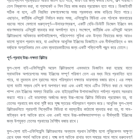
প্রতিস্থাপন প্রক্রিয়াটি আরও জটিল হতে পারে, কারণ এর জন্য কভার খোলা, অল্প পরিমাণে
তেল নিষ্কাশন করা, বা গ্যাসকেট ও সিল নিয়ে কাজ করার প্রয়োজন হতে পারে। ডিজাইনটি
সঠিক না হলে, এটি নিয়মিত রক্ষণাবেক্ষণের সময় শ্রমসাধ্য কাজ বাড়িয়ে দিতে পারে।
এছাড়াও, কার্ট্রিজ এলিমেন্ট নির্বাচন করার সময়, এলিমেন্টের মিডিয়া এবং গঠনকে ব্যবহারের
ধরনের সাথে মেলানো গুরুত্বপূর্ণ—উদাহরণস্বরূপ, একটি হেভি-ডিউটি ​​ডিজেল ইঞ্জিনে কম
ধারণক্ষমতার এলিমেন্ট ব্যবহার করা অপর্যাপ্ত হবে। সংক্ষেপে, কার্ট্রিজ এবং এলিমেন্ট অয়েল
ফিল্টারগুলো অধিকতর কাস্টমাইজেশন, পরিবেশগত সুবিধা এবং উন্নত ফিচারের জন্য আরও
ভালো সুযোগ প্রদান করে, যা এগুলিকে আধুনিক ইঞ্জিনের ডিজাইনে এবং দীর্ঘস্থায়িত্ব ও কম
বর্জ্যকে অগ্রাধিকার দেন এমন ব্যবহারকারীদের জন্য একটি শক্তিশালী পছন্দ করে তোলে।
পূর্ণ-প্রবাহ উচ্চ-দক্ষতা ফিল্টার
ফুল-ফ্লো হাই-এফিশিয়েন্সি অয়েল ফিল্টারগুলো এমনভাবে ডিজাইন করা হয়েছে যাতে
স্বাভাবিক অপারেশনের সময় ইঞ্জিনের সম্পূর্ণ পরিমাণ তেল এর মধ্য দিয়ে প্রবাহিত হতে
পারে, যা ন্যূনতম চাপ হ্রাসের সাথে পরিস্রাবণ দক্ষতার ভারসাম্য বজায় রাখে। এর লক্ষ্য
হলো যতটা সম্ভব বেশি কণা অপসারণ করা এবং একই সাথে এটিও নিশ্চিত করা যে অয়েল
পাম্প যেন ইঞ্জিনের সমস্ত বিয়ারিং এবং হাইড্রোলিক উপাদানগুলিতে পর্যাপ্ত প্রবাহ সরবরাহ
করতে পারে। এই ভারসাম্য অর্জনের জন্য উচ্চ-মানের ফিল্টার মিডিয়ার প্রয়োজন হয়, যা
তেলের প্রবাহে কম বাধা সৃষ্টি করে সূক্ষ্ম স্তরের পরিস্রাবণ প্রদান করে। আধুনিক ফুল-ফ্লো
ফিল্টারগুলিতে প্রায়শই সিন্থেটিক মিডিয়া বা বহুস্তরীয় কাঠামো ব্যবহার করা হয়, যা সাব-
মাইক্রন কণা আটকে রাখে এবং একই সাথে উচ্চ-কর্মক্ষমতাসম্পন্ন ও দীর্ঘস্থায়ী ইঞ্জিনের
জন্য উপযুক্ত তেলের প্রবাহের বৈশিষ্ট্য বজায় রাখে।
ফুল-ফ্লো হাই-এফিশিয়েন্সি ফিল্টারগুলোর অন্যতম প্রধান বৈশিষ্ট্য হলো লুব্রিকেশন অক্ষুণ্ণ
রেখে দূষক পদার্থ আটকে রাখা। সূক্ষ্ম কণা আটকে রাখার ফলে সময়ের সাথে সাথে গুরুত্বপূর্ণ