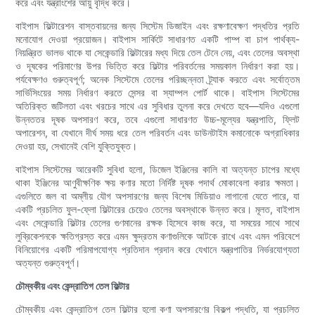
করে এবং যন্ত্রাংশের আয়ু বৃদ্ধি করে।
বাইপাস ফিল্টারেশন বাস্তবায়নের জন্য সিস্টেম ডিজাইন এবং রক্ষণাবেক্ষণ পদ্ধতির প্রতি
মনোযোগ দেওয়া প্রয়োজন। বাইপাস সার্কিটে সাধারণত একটি পাম্প বা চাপ পার্থক্য-
নিয়ন্ত্রিত ভালভ থাকে যা সেকেন্ডারি ফিল্টারের মধ্য দিয়ে তেল টেনে নেয়, এবং তেলের অবস্থা
ও দূষকের পরিমাণের উপর ভিত্তি করে ফিল্টার পরিবর্তনের সময়কাল নির্ধারণ করা হয়।
পর্যবেক্ষণও গুরুত্বপূর্ণ; অনেক সিস্টেমে তেলের পরিচ্ছন্নতা ট্র্যাক করতে এবং সর্বোত্তম
সার্ভিসিংয়ের সময় নির্ধারণ করতে সেন্সর বা স্যাম্পল পোর্ট থাকে। বাইপাস সিস্টেমের
অতিরিক্ত জটিলতা এবং খরচের সাথে এর সুবিধার তুলনা করে দেখতে হবে—যদিও এগুলো
উন্নততর দূষক অপসারণ করে, তবে এগুলো সাধারণত উচ্চ-মূল্যের যন্ত্রপাতি, ফ্লিট
অপারেশন, বা যেখানে দীর্ঘ সময় ধরে তেল পরিবর্তন এবং ডাউনটাইম কমানোকে অগ্রাধিকার
দেওয়া হয়, সেখানেই বেশি যুক্তিযুক্ত।
বাইপাস সিস্টেমের আরেকটি সুবিধা হলো, ডিজেল ইঞ্জিনের কালি বা অত্যন্ত চাপের মধ্যে
থাকা ইঞ্জিনের আণুবীক্ষণিক ক্ষয় কণার মতো নির্দিষ্ট দূষক পদার্থ মোকাবেলা করার ক্ষমতা।
এগুলিতে জল বা অম্লীয় যৌগ অপসারণের জন্য বিশেষ মিডিয়াও লাগানো যেতে পারে, যা
একটি প্রচলিত ফুল-ফ্লো ফিল্টারের চেয়েও তেলের অবস্থাকে উন্নত করে। মূলত, বাইপাস
এবং সেকেন্ডারি ফিল্টার তেলের গুণমানের রক্ষক হিসেবে কাজ করে, যা সময়ের সাথে সাথে
লুব্রিকেশনকে ক্ষতিগ্রস্ত করে এমন ক্ষুদ্রতম কণাগুলিকে আটকে রাখে এবং এমন পরিবেশে
বিনিয়োগের একটি পরিমাপযোগ্য প্রতিদান প্রদান করে যেখানে যন্ত্রপাতির নির্ভরযোগ্যতা
অত্যন্ত গুরুত্বপূর্ণ।
চৌম্বকীয় এবং কেন্দ্রাতিগ তেল ফিল্টার
চৌম্বকীয় এবং কেন্দ্রাতিগ তেল ফিল্টার হলো কণা অপসারণের বিকল্প পদ্ধতি, যা প্রচলিত