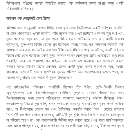
ফিল্টারগুলো ইঞ্জিনের স্বাস্থ্য দীর্ঘায়িত করতে এবং কর্মক্ষমতা বজায় রাখার জন্য একটি
শক্তিশালী হাতিয়ার।
বাইপাস এবং সেকেন্ডারি তেল ফিল্টার
বাইপাস এবং সেকেন্ডারি অয়েল ফিল্টার হলো ফুল-ফ্লো ফিল্ট্রেশনের একটি পরিপূরক পদ্ধতি,
যা তেল পরিষ্কারের একটি দ্বিতীয় পর্যায় প্রদান করে। এই ফিল্টারটি এমন সব সূক্ষ্ম কণা এবং
দূষক পদার্থকে লক্ষ্য করে, যা ফুল-ফ্লো ফিল্টার হয়তো আটকাতে পারে না। একটি সাধারণ
ব্যবস্থায়, ফুল-ফ্লো ফিল্টার তেলের মূল প্রবাহকে নিয়ন্ত্রণ করে, বড় আকারের ক্ষয়কারী কণা
অপসারণ করে এবং স্বাভাবিক অবস্থায় ইঞ্জিনকে সুরক্ষিত রাখে। অন্যদিকে, একটি বাইপাস
ফিল্টার মোট তেল প্রবাহের একটি ক্ষুদ্র অংশকে অনেক বেশি সূক্ষ্ম ফিল্টার এলিমেন্টের মধ্য দিয়ে
প্রবাহিত করে—যা প্রায়শই এক মাইক্রন বা তারও কম আকারের কণা অপসারণ করতে
সক্ষম। যদিও বাইপাস ফিল্টার একবারে তেলের একটি ক্ষুদ্র অংশই পরিশোধন করে, বহুবার
ব্যবহারের ফলে এটি তেলের সামগ্রিক দূষকের পরিমাণ উল্লেখযোগ্যভাবে কমাতে পারে, যা
তেলের আয়ু বাড়ায় এবং ক্ষয়রোধী সুরক্ষা উন্নত করে।
এই পর্যায়ক্রমিক পরিস্রাবণ পদ্ধতিটি বিশেষত শিল্প ইঞ্জিন, হেভি-ডিউটি ​​ডিজেল
অ্যাপ্লিকেশন এবং উচ্চ-পারফরম্যান্স সেটিংসে মূল্যবান, যেখানে দীর্ঘস্থায়িত্ব এবং
নির্ভরযোগ্যতার জন্য তেলের পরিচ্ছন্নতা অত্যন্ত গুরুত্বপূর্ণ। বাইপাস ফিল্টারের উচ্চ-
দক্ষতাসম্পন্ন মিডিয়া সূক্ষ্ম কালি, ধাতব কণা এবং অন্যান্য সাব-মাইক্রন দূষক পদার্থ আটকে
রাখে, যা দীর্ঘমেয়াদে তেলের ক্ষয় এবং বৈশিষ্ট্যের অবনতি ঘটাতে পারে। যেহেতু বাইপাস
সিস্টেমটি কম প্রবাহ হারে কাজ করে, তাই এটি মূল লুব্রিকেশন সিস্টেমে অযাচিত চাপ হ্রাস
না ঘটিয়েই আরও ঘন এবং বাধাদানকারী মিডিয়া সহ্য করতে পারে। এর ফলে সামগ্রিকভাবে
তেল আরও পরিষ্কার হয়, যা তেল পরিবর্তনের মধ্যবর্তী সময় বাড়িয়ে দেয়, ইঞ্জিনের ক্ষয় হ্রাস