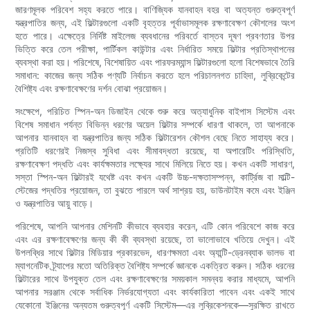
জারণমূলক পরিবেশ সহ্য করতে পারে। বাণিজ্যিক যানবাহন বহর বা অত্যন্ত গুরুত্বপূর্ণ
যন্ত্রপাতির জন্য, এই ফিল্টারগুলো একটি বৃহত্তর পূর্বাভাসমূলক রক্ষণাবেক্ষণ কৌশলের অংশ
হতে পারে। এক্ষেত্রে নির্দিষ্ট মাইলেজ ব্যবধানের পরিবর্তে বাস্তব দূষণ প্রবণতার উপর
ভিত্তি করে তেল পরীক্ষা, পার্টিকল কাউন্টার এবং নির্ধারিত সময়ে ফিল্টার প্রতিস্থাপনের
ব্যবস্থা করা হয়। পরিশেষে, বিশেষায়িত এবং পারফরম্যান্স ফিল্টারগুলো হলো বিশেষভাবে তৈরি
সমাধান: কাজের জন্য সঠিক পণ্যটি নির্বাচন করতে হলে পরিচালনগত চাহিদা, লুব্রিকেন্টের
বৈশিষ্ট্য এবং রক্ষণাবেক্ষণের দর্শন বোঝা প্রয়োজন।
সংক্ষেপে, পরিচিত স্পিন-অন ডিজাইন থেকে শুরু করে অত্যাধুনিক বাইপাস সিস্টেম এবং
বিশেষ সমাধান পর্যন্ত বিভিন্ন ধরণের অয়েল ফিল্টার সম্পর্কে ধারণা থাকলে, তা আপনাকে
আপনার যানবাহন বা যন্ত্রপাতির জন্য সঠিক ফিল্টারেশন কৌশল বেছে নিতে সাহায্য করে।
প্রতিটি ধরণেরই নিজস্ব সুবিধা এবং সীমাবদ্ধতা রয়েছে, যা অপারেটিং পরিস্থিতি,
রক্ষণাবেক্ষণ পদ্ধতি এবং কার্যক্ষমতার লক্ষ্যের সাথে মিলিয়ে নিতে হয়। কখন একটি সাধারণ,
সস্তা স্পিন-অন ফিল্টারই যথেষ্ট এবং কখন একটি উচ্চ-দক্ষতাসম্পন্ন, কার্ট্রিজ বা মাল্টি-
স্টেজের পদ্ধতির প্রয়োজন, তা বুঝতে পারলে অর্থ সাশ্রয় হয়, ডাউনটাইম কমে এবং ইঞ্জিন
ও যন্ত্রপাতির আয়ু বাড়ে।
পরিশেষে, আপনি আপনার মেশিনটি কীভাবে ব্যবহার করেন, এটি কোন পরিবেশে কাজ করে
এবং এর রক্ষণাবেক্ষণের জন্য কী কী ব্যবস্থা রয়েছে, তা ভালোভাবে খতিয়ে দেখুন। এই
উপলব্ধির সাথে ফিল্টার মিডিয়ার প্রকারভেদ, ধারণক্ষমতা এবং অ্যান্টি-ড্রেনব্যাক ভালভ বা
ম্যাগনেটিক ট্র্যাপের মতো অতিরিক্ত বৈশিষ্ট্য সম্পর্কে জ্ঞানকে একত্রিত করুন। সঠিক ধরনের
ফিল্টারের সাথে উপযুক্ত তেল এবং রক্ষণাবেক্ষণের সময়কাল সমন্বয় করার মাধ্যমে, আপনি
আপনার সরঞ্জাম থেকে সর্বাধিক নির্ভরযোগ্যতা এবং কার্যকারিতা পাবেন এবং একই সাথে
যেকোনো ইঞ্জিনের অন্যতম গুরুত্বপূর্ণ একটি সিস্টেম—এর লুব্রিকেশনকে—সুরক্ষিত রাখতে