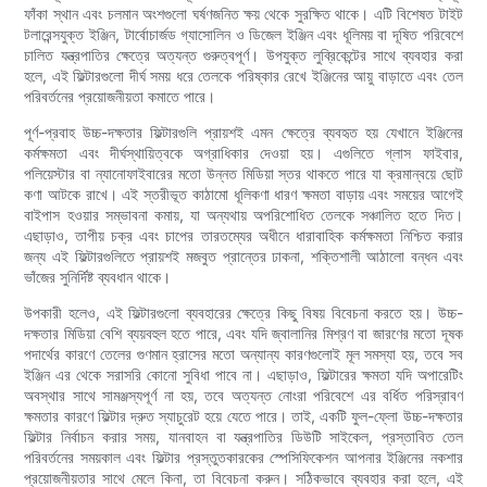
ফাঁকা স্থান এবং চলমান অংশগুলো ঘর্ষণজনিত ক্ষয় থেকে সুরক্ষিত থাকে। এটি বিশেষত টাইট
টলারেন্সযুক্ত ইঞ্জিন, টার্বোচার্জড গ্যাসোলিন ও ডিজেল ইঞ্জিন এবং ধূলিময় বা দূষিত পরিবেশে
চালিত যন্ত্রপাতির ক্ষেত্রে অত্যন্ত গুরুত্বপূর্ণ। উপযুক্ত লুব্রিকেন্টের সাথে ব্যবহার করা
হলে, এই ফিল্টারগুলো দীর্ঘ সময় ধরে তেলকে পরিষ্কার রেখে ইঞ্জিনের আয়ু বাড়াতে এবং তেল
পরিবর্তনের প্রয়োজনীয়তা কমাতে পারে।
পূর্ণ-প্রবাহ উচ্চ-দক্ষতার ফিল্টারগুলি প্রায়শই এমন ক্ষেত্রে ব্যবহৃত হয় যেখানে ইঞ্জিনের
কর্মক্ষমতা এবং দীর্ঘস্থায়িত্বকে অগ্রাধিকার দেওয়া হয়। এগুলিতে গ্লাস ফাইবার,
পলিয়েস্টার বা ন্যানোফাইবারের মতো উন্নত মিডিয়া স্তর থাকতে পারে যা ক্রমান্বয়ে ছোট
কণা আটকে রাখে। এই স্তরীভূত কাঠামো ধূলিকণা ধারণ ক্ষমতা বাড়ায় এবং সময়ের আগেই
বাইপাস হওয়ার সম্ভাবনা কমায়, যা অন্যথায় অপরিশোধিত তেলকে সঞ্চালিত হতে দিত।
এছাড়াও, তাপীয় চক্র এবং চাপের তারতম্যের অধীনে ধারাবাহিক কর্মক্ষমতা নিশ্চিত করার
জন্য এই ফিল্টারগুলিতে প্রায়শই মজবুত প্রান্তের ঢাকনা, শক্তিশালী আঠালো বন্ধন এবং
ভাঁজের সুনির্দিষ্ট ব্যবধান থাকে।
উপকারী হলেও, এই ফিল্টারগুলো ব্যবহারের ক্ষেত্রে কিছু বিষয় বিবেচনা করতে হয়। উচ্চ-
দক্ষতার মিডিয়া বেশি ব্যয়বহুল হতে পারে, এবং যদি জ্বালানির মিশ্রণ বা জারণের মতো দূষক
পদার্থের কারণে তেলের গুণমান হ্রাসের মতো অন্যান্য কারণগুলোই মূল সমস্যা হয়, তবে সব
ইঞ্জিন এর থেকে সরাসরি কোনো সুবিধা পাবে না। এছাড়াও, ফিল্টারের ক্ষমতা যদি অপারেটিং
অবস্থার সাথে সামঞ্জস্যপূর্ণ না হয়, তবে অত্যন্ত নোংরা পরিবেশে এর বর্ধিত পরিস্রাবণ
ক্ষমতার কারণে ফিল্টার দ্রুত স্যাচুরেট হয়ে যেতে পারে। তাই, একটি ফুল-ফ্লো উচ্চ-দক্ষতার
ফিল্টার নির্বাচন করার সময়, যানবাহন বা যন্ত্রপাতির ডিউটি ​​সাইকেল, প্রস্তাবিত তেল
পরিবর্তনের সময়কাল এবং ফিল্টার প্রস্তুতকারকের স্পেসিফিকেশন আপনার ইঞ্জিনের নকশার
প্রয়োজনীয়তার সাথে মেলে কিনা, তা বিবেচনা করুন। সঠিকভাবে ব্যবহার করা হলে, এই