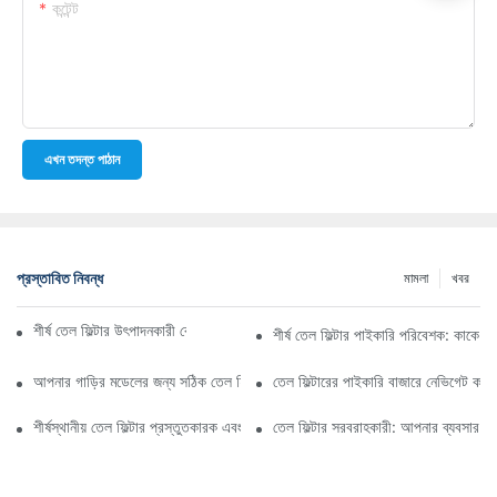
কন্টেন্ট
এখন তদন্ত পাঠান
প্রস্তাবিত নিবন্ধ
মামলা
খবর
শীর্ষ তেল ফিল্টার উৎপাদনকারী কোম্পানি: একটি বিস্তৃত সারসংক্ষেপ
শীর্ষ তেল ফিল্টার পাইকারি পরিবেশক: কাকে ব
আপনার গাড়ির মডেলের জন্য সঠিক তেল ফিল্টার নির্বাচন করা: মূল বিবেচ্য বিষয়গুলি
তেল ফিল্টারের পাইকারি বাজারে নেভিগেট কর
শীর্ষস্থানীয় তেল ফিল্টার প্রস্তুতকারক এবং তাদের উদ্ভাবনের উপর স্পটলাইট
তেল ফিল্টার সরবরাহকারী: আপনার ব্যবসার জন্