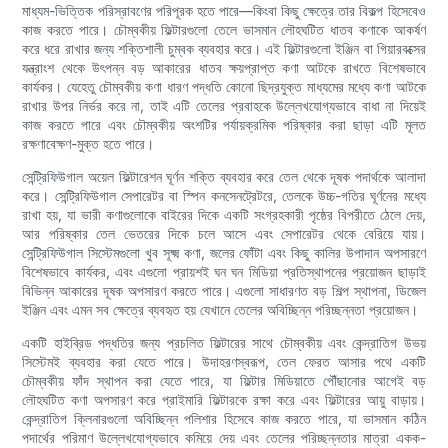
মাধ্যম-ভিত্তিক পরিস্রাবণের পরিপূরক হতে পারে—কিংবা কিছু ক্ষেত্রে তার বিকল্প হিসেবেও
কাজ করতে পারে। চৌম্বকীয় ফিল্টারগুলো তেলে ভাসমান লৌহঘটিত ধাতব কণাকে আকর্ষণ
করে ধরে রাখার জন্য শক্তিশালী চুম্বক ব্যবহার করে। এই ফিল্টারগুলো ইঞ্জিন বা গিয়ারবক্সের
যন্ত্রাংশ থেকে উৎপন্ন বড় আকারের ধাতব ক্ষয়প্রাপ্ত কণা আটকে রাখতে বিশেষভাবে
কার্যকর। যেহেতু চৌম্বকীয় কণা ধারণ পদ্ধতি কোনো ছিদ্রযুক্ত মাধ্যমের মধ্যে কণা আটকে
রাখার উপর নির্ভর করে না, তাই এটি তেলের প্রবাহকে উল্লেখযোগ্যভাবে বাধা না দিয়েই
কাজ করতে পারে এবং চৌম্বকীয় অংশটির পর্যায়ক্রমিক পরিষ্কার করা ছাড়া এটি মূলত
রক্ষণাবেক্ষণ-মুক্ত হতে পারে।
সেন্ট্রিফিউগাল অয়েল ফিল্টারেশন ঘূর্ণন শক্তি ব্যবহার করে তেল থেকে দূষক পদার্থকে আলাদা
করে। সেন্ট্রিফিউগাল সেপারেটর বা স্পিন কনসেনট্রেটরে, তেলকে উচ্চ-গতির ঘূর্ণনের মধ্যে
রাখা হয়, যা ভারী কণাগুলোকে বাইরের দিকে একটি সংগ্রহকারী পৃষ্ঠের বিপরীতে ঠেলে দেয়,
আর পরিষ্কার তেল ভেতরের দিকে চলে আসে এবং সেপারেটর থেকে বেরিয়ে যায়।
সেন্ট্রিফিউগাল সিস্টেমগুলো খুব সূক্ষ্ম কণা, জলের ফোঁটা এবং কিছু কালির উপাদান অপসারণে
বিশেষভাবে কার্যকর, এবং এগুলো প্রায়শই ঘন ঘন মিডিয়া প্রতিস্থাপনের প্রয়োজন ছাড়াই
বিভিন্ন আকারের দূষক অপসারণ করতে পারে। এগুলো সাধারণত বড় শিল্প স্থাপনা, ডিজেল
ইঞ্জিন এবং এমন সব ক্ষেত্রে ব্যবহৃত হয় যেখানে তেলের অবিচ্ছিন্ন পরিচ্ছন্নতা প্রয়োজন।
একটি হাইব্রিড পদ্ধতির জন্য প্রচলিত ফিল্টারের সাথে চৌম্বকীয় এবং কেন্দ্রাতিগ উভয়
সিস্টেমই ব্যবহার করা যেতে পারে। উদাহরণস্বরূপ, তেল ফেরত আসার পথে একটি
চৌম্বকীয় ফাঁদ স্থাপন করা যেতে পারে, যা ফিল্টার মিডিয়াতে পৌঁছানোর আগেই বড়
লৌহঘটিত কণা অপসারণ করে প্রাইমারি ফিল্টারকে রক্ষা করে এবং ফিল্টারের আয়ু বাড়ায়।
কেন্দ্রাতিগ ক্লিনারগুলো অবিচ্ছিন্ন পলিশার হিসেবে কাজ করতে পারে, যা ভাসমান কঠিন
পদার্থের পরিমাণ উল্লেখযোগ্যভাবে কমিয়ে দেয় এবং তেলের পরিচ্ছন্নতার মাত্রা একক-