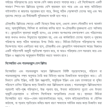
পর্যায়ের পরিস্রাবণের চেয়ে অনেক বেশি বজায় রাখতে সাহায্য করে। এই সিস্টেমগুলো একটি
সাধারণ স্পিন-অন ফিল্টারের তুলনায় বেশি ব্যয়বহুল হতে পারে এবং এর জন্য অতিরিক্ত
পাইপলাইন বা জায়গার প্রয়োজন হতে পারে, কিন্তু সঠিক প্রেক্ষাপটে তেলের আয়ু এবং ক্ষয়
হ্রাসের ক্ষেত্রে এর দীর্ঘমেয়াদী সুবিধাগুলো যথেষ্ট হতে পারে।
চৌম্বকীয় ফিল্টারের ক্ষেত্রে একটি বিবেচ্য বিষয় হলো, এগুলো কেবল লৌহঘটিত কণা আকর্ষণ
করে; অ্যালুমিনিয়াম, সিলিকা বা কার্বনময় কালির মতো অ-চৌম্বকীয় দূষকগুলো এতে আটকায়
না। কেন্দ্রাতিগ ব্যবস্থা বহুমুখী হলেও, এর চলমান অংশগুলোর রক্ষণাবেক্ষণ এবং পরিচালনার
জন্য কখনও কখনও বিদ্যুতের প্রয়োজন হয়, এবং এর কার্যকারিতা তেলের প্রবাহ ও দূষকের
পরিমাণের জন্য সঠিক আকারের উপর নির্ভর করে। মিডিয়া-ভিত্তিক পরিস্রাবণের সাথে
বিচক্ষণতার সাথে একত্রিত করা হলে, চৌম্বকীয় এবং কেন্দ্রাতিগ সমাধানগুলো ক্ষয়ের বিরুদ্ধে
একটি শক্তিশালী বহুমুখী প্রতিরক্ষা প্রদান করে, যা আরও পরিষ্কার তেল সরবরাহ করে এবং
ইঞ্জিন ও যন্ত্রাংশের আয়ুষ্কাল দীর্ঘায়িত করতে অবদান রাখে।
বিশেষায়িত এবং পারফরম্যান্স তেল ফিল্টার
বিশেষায়িত এবং পারফরম্যান্স অয়েল ফিল্টারগুলো নির্দিষ্ট প্রয়োগক্ষেত্র, পরিবেশ বা
পারফরম্যান্সের লক্ষ্য অনুসারে তৈরি করা বিভিন্ন ধরনের ডিজাইনকে অন্তর্ভুক্ত করে। এই
বিভাগে রেসিং ইঞ্জিন, ভারী শিল্প যন্ত্রপাতি, সামুদ্রিক ইঞ্জিন এবং চরম তাপমাত্রা বা দূষিত
পরিবেশে চালিত ইঞ্জিনের জন্য ডিজাইন করা ফিল্টারগুলো রয়েছে। পারফরম্যান্স ফিল্টারগুলোতে
প্রায়শই অতি-সূক্ষ্ম পরিস্রাবণ, উচ্চ প্রবাহ হার, উন্নত কাঠামোগত দৃঢ়তা এবং উন্নত
অ্যান্টি-ড্রেনব্যাক ও বাইপাস সিস্টেমকে অগ্রাধিকার দেওয়া হয়। ব্যবহৃত মিডিয়া
বিশেষায়িত হতে পারে—যেমন ন্যানোফাইবারের স্তর, গ্লাস মাইক্রোফাইবার বা যৌগিক
কাঠামো, যা প্রবাহ প্রতিরোধ কমিয়ে ময়লা ধারণ ক্ষমতাকে সর্বাধিক করার জন্য ডিজাইন করা