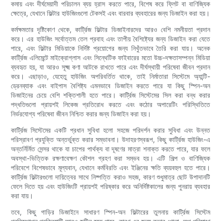
কমায় এবং দীর্ঘমেয়াদী পরিচালন ব্যয় হ্রাস করতে পারে, বিশেষ করে ফ্লিট বা বাণিজ্যিক
ক্ষেত্রে, যেখানে ফিল্টার হাউজিংগুলো টেকসই এবং বারবার ব্যবহারের জন্য ডিজাইন করা হয়।
কর্মক্ষমতার দৃষ্টিকোণ থেকে, কার্ট্রিজ ফিল্টার ডিজাইনারদের আরও বেশি নমনীয়তা প্রদান
করে। এর হাউজিং সর্বোত্তম তেল প্রবাহ এবং তাপীয় বৈশিষ্ট্যের জন্য ডিজাইন করা যেতে
পারে, এবং ফিল্টার মিডিয়াকে নির্দিষ্ট প্রয়োগের জন্য নিখুঁতভাবে তৈরি করা যায়। অনেক
কার্ট্রিজ এলিমেন্টে মাইক্রোগ্লাস এবং সিন্থেটিক ফাইবারের মতো উচ্চ-দক্ষতাসম্পন্ন মিডিয়া
ব্যবহৃত হয়, যা আরও সূক্ষ্ম কণা আটকে রাখতে পারে এবং দীর্ঘস্থায়ী পরিষেবা জীবন প্রদান
করে। এছাড়াও, যেহেতু হাউজিং অপরিবর্তিত থাকে, তাই নির্মাতারা সিস্টেমে অ্যান্টি-
ড্রেনব্যাক এবং বাইপাস বৈশিষ্ট্য এমনভাবে ডিজাইন করতে পারে যা কিছু স্পিন-অন
ডিজাইনের চেয়ে বেশি শক্তিশালী হতে পারে। কার্ট্রিজ সিস্টেমের সিল করা বন্ধ করার
পদ্ধতিগুলো প্রায়শই লিকেজ প্রতিরোধ করতে এবং কঠোর অপারেটিং পরিস্থিতিতে
নির্ভরযোগ্য পরিষেবা জীবন নিশ্চিত করার জন্য ডিজাইন করা হয়।
কার্ট্রিজ সিস্টেমের একটি প্রধান সুবিধা হলো সহজে পরিদর্শন করার সুবিধা এবং উন্নত
পরিস্রাবণ প্রযুক্তি অন্তর্ভুক্ত করার সম্ভাবনা। উদাহরণস্বরূপ, কিছু কার্ট্রিজ হাউজিং-এ
অন্তর্নির্মিত সেন্সর থাকে যা চাপের পার্থক্য বা দূষণের মাত্রা শনাক্ত করতে পারে, যার ফলে
অবস্থা-ভিত্তিক রক্ষণাবেক্ষণ কৌশল গ্রহণ করা সম্ভব হয়। এটি শিল্প ও বাণিজ্যিক
পরিবেশে বিশেষভাবে মূল্যবান, যেখানে কর্মবিরতি এবং ইঞ্জিনের ক্ষতি ব্যয়বহুল হতে পারে।
কার্ট্রিজ ফিল্টারগুলো দায়িত্বের সাথে নিষ্পত্তি করাও সহজ, কারণ শুধুমাত্র ছোট উপাদানটি
ফেলে দিতে হয় এবং হাউজিংটি প্রায়শই পরিষ্কার করে অনির্দিষ্টকালের জন্য পুনরায় ব্যবহার
করা যায়।
তবে, কিছু গাড়ির ডিজাইনে সাধারণ স্পিন-অন ফিল্টারের তুলনায় কার্ট্রিজ সিস্টেম