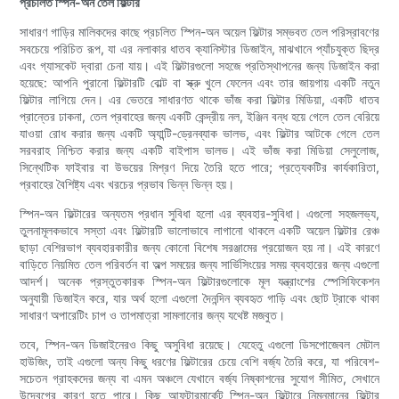
প্রচলিত স্পিন-অন তেল ফিল্টার
সাধারণ গাড়ির মালিকদের কাছে প্রচলিত স্পিন-অন অয়েল ফিল্টার সম্ভবত তেল পরিস্রাবণের
সবচেয়ে পরিচিত রূপ, যা এর নলাকার ধাতব ক্যানিস্টার ডিজাইন, মাঝখানে প্যাঁচযুক্ত ছিদ্র
এবং গ্যাসকেট দ্বারা চেনা যায়। এই ফিল্টারগুলো সহজে প্রতিস্থাপনের জন্য ডিজাইন করা
হয়েছে: আপনি পুরানো ফিল্টারটি বোল্ট বা স্ক্রু খুলে ফেলেন এবং তার জায়গায় একটি নতুন
ফিল্টার লাগিয়ে দেন। এর ভেতরে সাধারণত থাকে ভাঁজ করা ফিল্টার মিডিয়া, একটি ধাতব
প্রান্তের ঢাকনা, তেল প্রবাহের জন্য একটি কেন্দ্রীয় নল, ইঞ্জিন বন্ধ হয়ে গেলে তেল বেরিয়ে
যাওয়া রোধ করার জন্য একটি অ্যান্টি-ড্রেনব্যাক ভালভ, এবং ফিল্টার আটকে গেলে তেল
সরবরাহ নিশ্চিত করার জন্য একটি বাইপাস ভালভ। এই ভাঁজ করা মিডিয়া সেলুলোজ,
সিন্থেটিক ফাইবার বা উভয়ের মিশ্রণ দিয়ে তৈরি হতে পারে; প্রত্যেকটির কার্যকারিতা,
প্রবাহের বৈশিষ্ট্য এবং খরচের প্রভাব ভিন্ন ভিন্ন হয়।
স্পিন-অন ফিল্টারের অন্যতম প্রধান সুবিধা হলো এর ব্যবহার-সুবিধা। এগুলো সহজলভ্য,
তুলনামূলকভাবে সস্তা এবং ফিল্টারটি ভালোভাবে লাগানো থাকলে একটি অয়েল ফিল্টার রেঞ্চ
ছাড়া বেশিরভাগ ব্যবহারকারীর জন্য কোনো বিশেষ সরঞ্জামের প্রয়োজন হয় না। এই কারণে
বাড়িতে নিয়মিত তেল পরিবর্তন বা অল্প সময়ের জন্য সার্ভিসিংয়ের সময় ব্যবহারের জন্য এগুলো
আদর্শ। অনেক প্রস্তুতকারক স্পিন-অন ফিল্টারগুলোকে মূল যন্ত্রাংশের স্পেসিফিকেশন
অনুযায়ী ডিজাইন করে, যার অর্থ হলো এগুলো দৈনন্দিন ব্যবহৃত গাড়ি এবং ছোট ট্রাকে থাকা
সাধারণ অপারেটিং চাপ ও তাপমাত্রা সামলানোর জন্য যথেষ্ট মজবুত।
তবে, স্পিন-অন ডিজাইনেরও কিছু অসুবিধা রয়েছে। যেহেতু এগুলো ডিসপোজেবল মেটাল
হাউজিং, তাই এগুলো অন্য কিছু ধরণের ফিল্টারের চেয়ে বেশি বর্জ্য তৈরি করে, যা পরিবেশ-
সচেতন গ্রাহকদের জন্য বা এমন অঞ্চলে যেখানে বর্জ্য নিষ্কাশনের সুযোগ সীমিত, সেখানে
উদ্বেগের কারণ হতে পারে। কিছু আফটারমার্কেট স্পিন-অন ফিল্টারে নিম্নমানের ফিল্টার