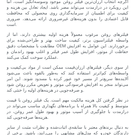
اگرچه انتخاب ارزان‌ترین فیلتر روغن موجود وسوسه‌انگیز است، اما
این رویکرد در درازمدت می‌تواند مضر باشد. ایجاد تعادل بین هزینه و
کیفیت برای اطمینان از سرمایه‌گذاری روی محصولی که محافظت
قابل اعتمادی را بدون هزینه‌های غیرضروری ارائه می‌دهد، ضروری
است.
فیلترهای روغن مرغوب معمولاً هزینه اولیه بیشتری دارند، اما از
واسطه فیلتراسیون برتر، کیفیت ساخت بهتر و طراحی‌شده برای
مطابقت با مشخصات دقیق OEM برخوردارند. این عوامل به افزایش
حفاظت از موتور، افزایش طول عمر فیلتر و اغلب بهبود راندمان و
عملکرد سوخت کمک می‌کنند.
از سوی دیگر، فیلترهای ارزان‌قیمت ممکن است از مواد بی‌کیفیت و
واسطه‌های کم‌اثرتر استفاده کنند که به‌طور بالقوه باعث می‌شود
آلاینده‌ها سریع‌تر از مسیر خود عبور کرده یا مسدود شوند. این امر
می‌تواند منجر به افزایش فرسودگی موتور و تعویض مکرر روغن شود
و صرفه‌جویی در هزینه‌های اولیه را خنثی کند.
در نظر گرفتن کل هزینه مالکیت مهم است. یک فیلتر روغن با قیمت
متوسط ​​و کیفیت بالا همراه با برنامه‌های نگهداری مناسب می‌تواند در
درازمدت با جلوگیری از آسیب موتور و بهبود طول عمر روغن، در
هزینه‌ها صرفه‌جویی کند.
به دنبال برندهای معتبر با سابقه‌ی اثبات‌شده و نظرات مثبت از سایر
دارندگان خودرو که مدل‌های مشابهی را می‌رانند، باشید. برخی از