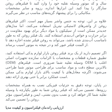
سال و کد موتور وسیله نقلیه خود را وارد کنید تا فیلترهای روغن
سازگار را پیدا کنید. این ابزارها اندازه، رزوه و سایر مشخصات
مکانیکی را برای پیشنهاد گزینه‌های مناسب در نظر می‌گیرند.
علاوه بر این، توجه به جنس واشر بسیار مهم است. اکثر فیلترهای
روغن از واشرهای لاستیکی نیتریل استفاده می‌کنند، اما مدل‌های
جدیدتر ممکن است از سیلیکون یا مواد دیگر برای بهبود مقاومت در
برابر حرارت و خواص آب‌بندی استفاده کنند. یک فیلتر روغن که به طور
نامناسب آب‌بندی شده باشد، می‌تواند به روغن فیلتر نشده اجازه دهد تا
از المنت فیلتر عبور کند و در نتیجه به موتور آسیب برساند.
اگر تصمیم دارید از یک برند فیلتر روغن بازار لوازم یدکی استفاده کنید،
تطبیق شماره قطعات و مشخصات با الزامات سازنده تجهیزات اصلی
(OEM) وسیله نقلیه شما ضروری است. فیلترهای OEM اغلب با
بالاترین سطح دقت و مواد مناسب برای طراحی موتور شما طراحی
می‌شوند، اگرچه معادل‌های با کیفیت بالای بازار لوازم یدکی ممکن
است عملکرد برابر یا حتی بهتری ارائه دهند.
در پایان، توجه دقیق به جزئیات فیزیکی نصب به همراه مشخصات
رزوه‌ها، تضمین می‌کند که فیلتر روغن شما به طور یکپارچه با وسیله
نقلیه شما کار خواهد کرد و نصب بدون نشتی، ایمن و فیلتراسیون مؤثر
روغن را تضمین می‌کند.
ارزیابی راندمان فیلتراسیون و کیفیت مدیا