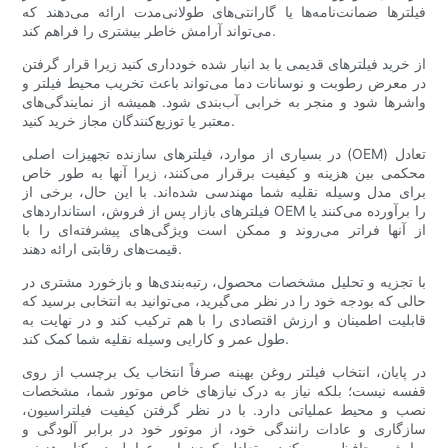
فیلترها ضمانت‌نامه‌ها یا گارانتی‌های طولانی‌مدت ارائه می‌دهند که
می‌تواند آرامش خاطر بیشتری را فراهم کند.
از خرید فیلترهای قدیمی یا بد انبار شده خودداری کنید زیرا قرار گرفتن
در معرض رطوبت و نوسانات دما می‌تواند باعث تخریب محیط فیلتر و
واشرها شود و منجر به خرابی آب‌بندی شود. همیشه از نمایندگی‌های
معتبر یا توزیع‌کنندگان مجاز خرید کنید.
در بسیاری از موارد، فیلترهای سازنده تجهیزات اصلی (OEM) تعادل
محکمی بین هزینه و کیفیت برقرار می‌کنند، زیرا آنها به طور خاص
برای مدل وسیله نقلیه شما مهندسی شده‌اند. با این حال، برخی از
فیلترهای بازار پس از فروش، استانداردهای OEM را برآورده می‌کنند یا
از آنها فراتر می‌روند و ممکن است ویژگی‌های پیشرفته‌ای را با
قیمت‌های رقابتی ارائه دهند.
با تجزیه و تحلیل مشخصات محصول، رتبه‌بندی‌ها و بازخورد مشتری در
حالی که بودجه خود را در نظر می‌گیرید، می‌توانید به انتخابی برسید که
قابلیت اطمینان و ارزش اقتصادی را با هم ترکیب کند و در نهایت به
طول عمر و کارایی وسیله نقلیه شما کمک کند.
در پایان، انتخاب فیلتر روغن بهینه صرفاً انتخاب یک برچسب از روی
قفسه نیست؛ بلکه نیاز به درک نیازهای خاص موتور شما، مشخصات
نصب و محیط عملیاتی دارد. با در نظر گرفتن کیفیت فیلتراسیون،
سازگاری و عادات رانندگی خود، از موتور خود در برابر آلودگی و
سایش محافظت می‌کنید. متعادل کردن این عوامل در کنار هزینه،