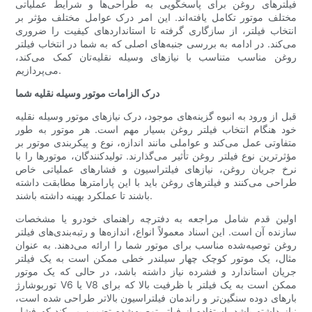
فیلترهای روغن برای پاسخگویی به طراحی‌ها و شرایط عملیاتی
مختلف موتور تکامل یافته‌اند. این امر درک عوامل مختلف مؤثر بر
انتخاب فیلتر، از سازگاری گرفته تا استانداردهای کیفیت را ضروری
می‌کند. در ادامه به بررسی جنبه‌های اصلی که به شما در انتخاب فیلتر
روغن مناسب متناسب با نیازهای وسیله نقلیه‌تان کمک می‌کند،
می‌پردازیم.
درک الزامات موتور وسیله نقلیه شما
قبل از ورود به انبوه گزینه‌های موجود، درک نیازهای موتور وسیله نقلیه
خود هنگام انتخاب فیلتر روغن بسیار مهم است. هر موتور به طور
متفاوتی عمل می‌کند و عواملی مانند اندازه، نوع و پیکربندی موتور بر
مؤثرترین نوع فیلتر روغن تأثیر می‌گذارند. تولیدکنندگان، موتورها را با
نرخ جریان روغن، نیازهای فیلتراسیون و فشارهای عملیاتی خاص
طراحی می‌کنند و فیلترهای روغن باید با این پارامترها مطابقت داشته
باشند تا عملکرد بهینه داشته باشند.
اولین قدم شامل مراجعه به دفترچه راهنمای خودرو یا مشخصات
سازنده آن است. این اسناد معمولاً انواع، اندازه‌ها و رتبه‌بندی‌های فیلتر
روغن توصیه‌شده مناسب برای موتور شما را ارائه می‌دهند. به عنوان
مثال، یک موتور کوچک چهار سیلندر خطی ممکن است به یک فیلتر
جریان استاندارد و فشرده نیاز داشته باشد، در حالی که یک موتور
توربوشارژ V6 یا V8 ممکن است به یک فیلتر با ظرفیت بالا که برای
بارهای دوده سنگین‌تر و راندمان فیلتراسیون بالاتر طراحی شده است،
نیاز داشته باشد. استفاده از فیلتر توصیه‌شده تضمین می‌کند که فشار