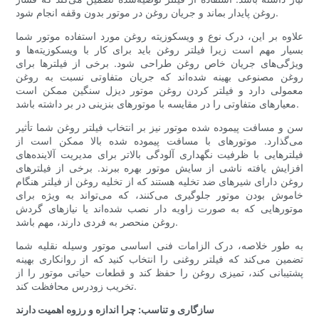
روغن پایدار بماند و جریان روغن در موتور بدون وقفه انجام شود.
علاوه بر این، درک نوع و ویسکوزیته روغن مورد استفاده موتور شما
بسیار مهم است زیرا فیلتر روغن باید برای کار با ویسکوزیته‌ها و
ویژگی‌های جریان خاص روغن طراحی شود. برخی از فیلترها برای
روغن مصنوعی بهینه شده‌اند که جریان متفاوتی نسبت به روغن
معمولی دارد و فیلتر کردن روغن موتور دیزل سنگین ممکن است
معیارهای متفاوتی را در مقایسه با موتورهای بنزینی در بر داشته باشد.
سن و مسافت پیموده شده موتور نیز بر انتخاب فیلتر روغن شما تأثیر
می‌گذارد. موتورهای با مسافت پیموده شده بالا ممکن است از
فیلترهایی با ظرفیت نگهداری آلودگی بالاتر برای مدیریت آلاینده‌های
افزایش یافته ناشی از سایش موتور بهره ببرند. برخی از فیلترهای
روغن دارای شیرهای ضد تخلیه هستند که از تخلیه روغن از فیلتر هنگام
خاموش بودن موتور جلوگیری می‌کنند، که می‌تواند به ویژه برای
موتورهایی که به صورت زاویه دار نصب شده‌اند یا نیازهای گردش
روغن منحصر به فردی دارند، مهم باشد.
به طور خلاصه، درک الزامات فنی اساسی موتور وسیله نقلیه شما
تضمین می‌کند که فیلتر روغنی را انتخاب کنید که از روانکاری بهینه
پشتیبانی کند، تمیزی روغن را حفظ کند و قطعات حیاتی موتور را از
تخریب زودرس محافظت کند.
سازگاری و تناسب: چرا اندازه و رزوه اهمیت دارند