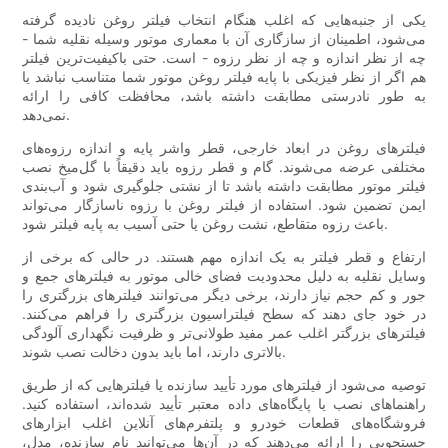
یکی از جنبه‌هایی که اغلب هنگام انتخاب فیلتر روغن نادیده گرفته
می‌شود، اطمینان از سازگاری آن با معماری موتور وسیله نقلیه شما -
چه از نظر اندازه و چه از نظر رزوه - است. حتی باکیفیت‌ترین فیلتر
هم اگر از نظر فیزیکی با پایه فیلتر روغن موتور شما متناسب نباشد یا
به طور نادرستی مطابقت داشته باشد، محافظت کافی را ارائه
نمی‌دهد.
فیلترهای روغن در ابعاد خارجی، قطر واشر پایه و اندازه رزوه‌های
مختلفی عرضه می‌شوند. گام و قطر رزوه باید دقیقاً با گل‌میخ نصب
فیلتر موتور مطابقت داشته باشد تا از نشتی جلوگیری شود و آب‌بندی
ایمن تضمین شود. استفاده از فیلتر روغن با رزوه ناسازگار می‌تواند
باعث رزوه متقاطع، نشت روغن یا حتی آسیب به پایه فیلتر شود.
ارتفاع و قطر فیلتر به یک اندازه مهم هستند. در حالی که برخی از
وسایل نقلیه به دلیل محدودیت فضای خالی موتور به فیلترهای جمع و
جور و کم حجم نیاز دارند، برخی دیگر می‌توانند فیلترهای بزرگتری را
در خود جای دهند که سطح فیلتراسیون بزرگتری را فراهم می‌کنند.
فیلترهای بزرگتر اغلب عمر مفید طولانی‌تر و ظرفیت نگهداری آلودگی
بالاتری دارند، اما باید بدون دخالت نصب شوند.
توصیه می‌شود از فیلترهای مورد تأیید سازنده یا فیلترهایی که از طریق
راهنماهای نصب یا پایگاه‌های داده معتبر تأیید شده‌اند، استفاده کنید.
فروشگاه‌های قطعات خودرو و پلتفرم‌های آنلاین اغلب ابزارهای
جستجویی را ارائه می‌دهند که در آن‌ها می‌توانید نام سازنده، مدل،