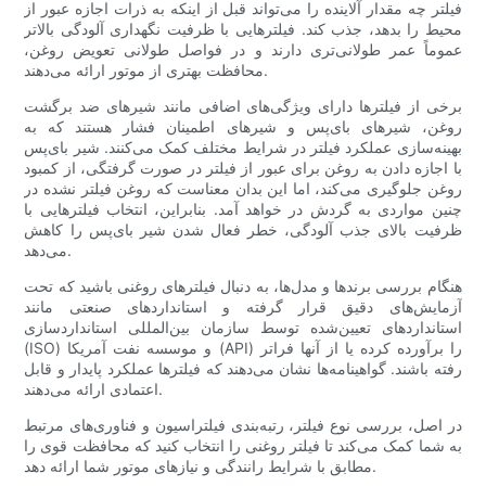
فیلتر چه مقدار آلاینده را می‌تواند قبل از اینکه به ذرات اجازه عبور از
محیط را بدهد، جذب کند. فیلترهایی با ظرفیت نگهداری آلودگی بالاتر
عموماً عمر طولانی‌تری دارند و در فواصل طولانی تعویض روغن،
محافظت بهتری از موتور ارائه می‌دهند.
برخی از فیلترها دارای ویژگی‌های اضافی مانند شیرهای ضد برگشت
روغن، شیرهای بای‌پس و شیرهای اطمینان فشار هستند که به
بهینه‌سازی عملکرد فیلتر در شرایط مختلف کمک می‌کنند. شیر بای‌پس
با اجازه دادن به روغن برای عبور از فیلتر در صورت گرفتگی، از کمبود
روغن جلوگیری می‌کند، اما این بدان معناست که روغن فیلتر نشده در
چنین مواردی به گردش در خواهد آمد. بنابراین، انتخاب فیلترهایی با
ظرفیت بالای جذب آلودگی، خطر فعال شدن شیر بای‌پس را کاهش
می‌دهد.
هنگام بررسی برندها و مدل‌ها، به دنبال فیلترهای روغنی باشید که تحت
آزمایش‌های دقیق قرار گرفته و استانداردهای صنعتی مانند
استانداردهای تعیین‌شده توسط سازمان بین‌المللی استانداردسازی
(ISO) و موسسه نفت آمریکا (API) را برآورده کرده یا از آنها فراتر
رفته باشند. گواهینامه‌ها نشان می‌دهند که فیلترها عملکرد پایدار و قابل
اعتمادی ارائه می‌دهند.
در اصل، بررسی نوع فیلتر، رتبه‌بندی فیلتراسیون و فناوری‌های مرتبط
به شما کمک می‌کند تا فیلتر روغنی را انتخاب کنید که محافظت قوی را
مطابق با شرایط رانندگی و نیازهای موتور شما ارائه دهد.