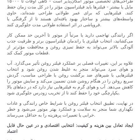
طراحی‌های تخصصی موتور امکان‌پذیر است - گاهی اوقات تا ۱۵۰۰۰
مایل یا بیشتر - فیلترها باید فیلتراسیون مؤثر را در کل مدت زمان حفظ
کنند. فیلترهایی که برای عمر طولانی طراحی شده‌اند، حاوی
واسطه‌های بیشتر و ساختار بهبود یافته‌ای هستند تا از گرفتگی یا
فروپاشی در اثر استفاده طولانی مدت جلوگیری کنند.
اگر رانندگی تهاجمی دارید یا مرتباً از موتور تا آخرین حد ممکن کار
می‌کشانید، انتخاب فیلتری با راندمان فیلتراسیون برتر و ظرفیت جذب
آلودگی بالاتر می‌تواند به حفظ تمیزی روغن و محافظت مؤثرتر از
قطعات موتور کمک کند.
علاوه بر این، تغییرات فصلی بر عملکرد فیلتر روغن تأثیر می‌گذارد. آب
و هوای سرد می‌تواند منجر به غلیظ شدن روغن شود و انتخاب
فیلترهایی با شیرهای ضد برگشت روغن با طراحی مناسب، گردش
سریع روغن را در هنگام روشن شدن تضمین می‌کند و سایش موتور را
کاهش می‌دهد. آب و هوای گرم به فیلترهایی نیاز دارد که در دماهای بالا
یکپارچگی خود را حفظ کنند تا از تخریب زودرس جلوگیری شود.
در نهایت، تطبیق انتخاب فیلتر روغن با شرایط خاص رانندگی و عادات
نگهداری شما منجر به سلامت و عملکرد بهتر موتور می‌شود و خطر
خرابی یا تعمیرات پرهزینه را به حداقل می‌رساند.
ایجاد تعادل بین هزینه و کیفیت: انتخابی اقتصادی و در عین حال قابل
اعتماد