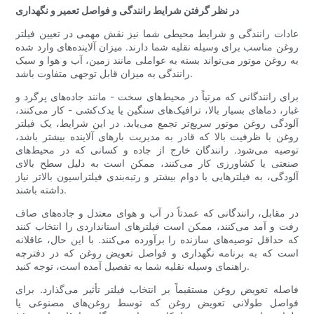
در نظر گرفتن شرایط رانندگی و فواصل تعمیر و نگهداری
عادات رانندگی و شرایط محیطی شما نیز نقش مهمی در تعیین فیلتر
روغن مناسب برای وسیله نقلیه شما دارند. میزان آلاینده‌های وارد شده
به روغن موتور می‌تواند بسته به عواملی مانند زمین، آب و هوا و سبک
رانندگی به میزان قابل توجهی متفاوت باشد.
برای رانندگانی که مرتباً در محیط‌های سخت - مانند جاده‌های پرگرد و
غبار، دماهای بسیار بالا، ترافیک‌های سنگین یا یدک‌کشی - کار می‌کنند،
آلودگی روغن موتور سریع‌تر تجمع می‌یابد. در این شرایط، یک فیلتر
روغن با ظرفیت بالا که قادر به مدیریت بارهای آلاینده بیشتر باشد،
توصیه می‌شود. رانندگان خارج از جاده و کسانی که در محیط‌های
صنعتی یا کشاورزی کار می‌کنند، ممکن است به دلیل سطح بالای
آلودگی، به فیلترهایی با دوام بیشتر و رتبه‌بندی فیلتراسیون بالاتر نیاز
داشته باشند.
در مقابل، رانندگانی که عمدتاً در آب و هوای معتدل و جاده‌های صاف
رفت و آمد می‌کنند، ممکن است فیلترهای استانداردی را انتخاب کنند
که حداقل توصیه‌های سازنده را برآورده می‌کنند. با این حال، عاقلانه
است که به برنامه نگهداری و فواصل تعویض روغن که در دفترچه
راهنمای وسیله نقلیه شما به تفصیل آمده است، توجه کنید.
فاصله تعویض روغن مستقیماً بر انتخاب فیلتر تأثیر می‌گذارد. برای
فواصل طولانی تعویض روغن که توسط روغن‌های مصنوعی یا