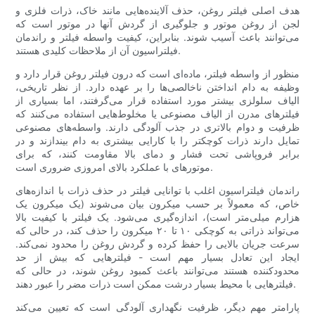
هدف اصلی فیلتر روغن، حذف آلاینده‌هایی مانند خاک، ذرات فلزی و
لجن از روغن موتور و جلوگیری از گردش آنها در موتور است که
می‌توانند باعث آسیب شوند. بنابراین، کیفیت واسطه فیلتر و راندمان
فیلتراسیون آن از ملاحظات کلیدی هستند.
منظور از واسطه فیلتر، ماده‌ای است که درون فیلتر روغن قرار دارد و
وظیفه به دام انداختن ناخالصی‌ها را بر عهده دارد. از نظر تاریخی،
الیاف سلولزی بیشتر مورد استفاده قرار می‌گرفتند، اما بسیاری از
فیلترهای مدرن از الیاف مصنوعی یا مخلوط‌هایی استفاده می‌کنند که
ظرفیت و دوام بالاتری در جذب آلودگی دارند. واسطه‌های مصنوعی
تمایل دارند ذرات کوچکتر را با کارایی بیشتری به دام بیندازند و در
برابر فروپاشی تحت فشار و دمای بالا مقاومت کنند، که برای
موتورهای با عملکرد بالای امروزی ضروری است.
راندمان فیلتراسیون اغلب با توانایی فیلتر در حذف ذرات با اندازه‌های
خاص، که معمولاً بر حسب میکرون بیان می‌شوند (یک میکرون یک
هزارم میلی‌متر است)، اندازه‌گیری می‌شود. یک فیلتر با کیفیت بالا
می‌تواند ذراتی به کوچکی ۱۰ تا ۲۰ میکرون را حذف کند، در حالی که
سرعت جریان بالایی را حفظ کرده و گردش روغن را محدود نمی‌کند.
ایجاد این تعادل بسیار مهم است - فیلترهایی که بیش از حد
محدودکننده هستند می‌توانند باعث کمبود روغن شوند، در حالی که
فیلترهایی با محیط بسیار درشت ممکن است ذرات مضر را عبور دهند.
پارامتر مهم دیگر، ظرفیت نگهداری آلودگی است که تعیین می‌کند