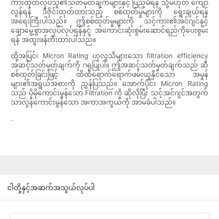
ကားထုတ်လုပ်သူ၏သတ်မှတ်ချက်များနှင့် ပြည့်မီရန် သို့မဟုတ် ကျော်
လွန်ရန် ဒီဇိုင်းထုတ်ထားသည့် စစ်ထုတ်မှုများကို ရွေးချယ်ရန်
အရေးကြီးပါသည်။ ဤစစ်ထုတ်မှုများကို သင့်ကား၏အင်ဂျင်နှင့်
ချောမွေ့စွာအလုပ်လုပ်ရန်နှင့် အကောင်းဆုံးစွမ်းဆောင်ရည်ကိုပေးစွမ်း
ရန် အထူးဖန်တီးထားပါသည်။
ထို့အပြင်၊ Micron Rating ဟုလူသိများသော filtration efficiency
အဆင့်သတ်မှတ်ချက်ကို ဂရုပြုပါ။ ဤအဆင့်သတ်မှတ်ချက်သည် ဆီ
စစ်ထုတ်ခြင်းဖြင့် ထိထိရောက်ရောက်ဖမ်းယူနိုင်သော အမှုန်
များ၏အရွယ်အစားကို ညွှန်ပြသည်။ အောက်ပိုင်း Micron Rating
သည် ပိုမိုကောင်းမွန်သော Filtration ကို ဆိုလိုပြီး သင့်အင်ဂျင်အတွက်
သာလွန်ကောင်းမွန်သော အကာအကွယ်ကို အာမခံပါသည်။
.
ငါတို့နှင့်အဆက်အသွယ်လုပ်ပါ