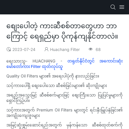
စျေးပေါတဲ့ ကားဆီစစ်တာတွေဟာ ဘာ
ကြောင့် ရေရှည်မှာ ပိုကုန်ကျနိုင်တာလဲ။
2023-07-24
Huachang Filter
68
ရေးသားသူ- HUACHANG -
တရုတ်နိုင်ငံတွင် အကောင်းဆုံး
မော်တော်ကား Filter ထုတ်လုပ်သူ
Quality Oil Filters များ၏ အရေးပါပုံကို နားလည်ခြင်း။
သင့်ကားပေါ်ရှိ စျေးပေါသော ဆီစစ်ခြင်းများ၏ ဆိုးကျိုးများ
အရည်အသွေးမြင့် ဆီစစ်စက်များဖြင့် စျေးကြီးသော ပြုပြင်မှုများကို
ရှောင်ကြဉ်ပါ။
သင့်ကားအတွက် Premium Oil Filters များတွင် ရင်းနှီးမြှုပ်နှံခြင်း၏
အကျိုးကျေးဇူးများ
အမြင့်ဆုံးစွမ်းဆောင်ရည်အတွက် မှန်ကန်သော ဆီစစ်ထုတ်စက်ကို