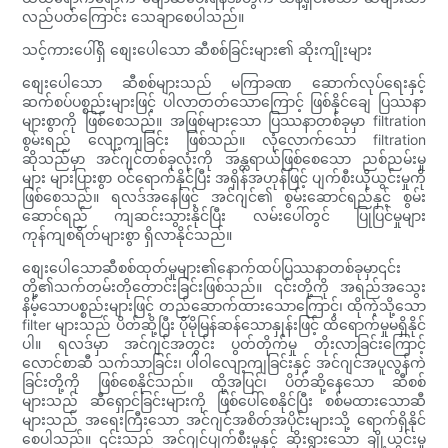
လည်ပတ်ကြောင်း သေချာစေပါသည်။
သင့်ကားပေါ်ရှိ စျေးပေါသော ဆီစစ်ခြင်းများ၏ ဆိုးကျိုးများ
စျေးပေါသော ဆီစစ်များသည် မကြာခဏ ဆောက်လုပ်ရေးနှင့်
ဆက်စပ်ပစ္စည်းများဖြင့် ပါလာတတ်သောကြောင့် ဖြစ်နိုင်ချေ ပြဿနာ
များစွာကို ဖြစ်စေသည်။ အဖြစ်များသော ပြဿနာတစ်ခုမှာ filtration
စွမ်းရည် လျော့ကျခြင်း ဖြစ်သည်။ လုံလောက်သော filtration
ဆိုသည်မှာ အင်ဂျင်တစ်ခုလုံးကို အန္တရာယ်ဖြစ်စေသော ညစ်ညမ်းမှု
များ များပြားစွာ ဝင်ရောက်နိုင်ပြီး အရှိန်အဟုန်ဖြင့် ပျက်စီးယိုယွင်းမှုကို
ဖြစ်စေသည်။ ရလဒ်အနေဖြင့် အင်ဂျင်၏ စွမ်းဆောင်ရည်နှင့် စွမ်း
ဆောင်ရည် ကျဆင်းသွားနိုင်ပြီး လမ်းပေါ်တွင် ပြုပြင်မှုများ
ကုန်ကျစရိတ်များစွာ ရှိလာနိုင်သည်။
စျေးပေါသောဆီစစ်ထုတ်မှုများ၏နောက်ထပ်ပြဿနာတစ်ခုမှာ၎င်း
တို့၏သက်တမ်းတိုတောင်းခြင်းဖြစ်သည်။ ၎င်းတို့ကို အရည်အသွေး
နိမ့်သောပစ္စည်းများဖြင့် တည်ဆောက်ထားသောကြောင့်၊ ထိုကဲ့သို့သော
filter များသည် ပိတ်ဆို့ပြီး ပိုမိုမြန်ဆန်သောနှုန်းဖြင့် ထိရောက်မှုမရှိနိုင်
ပါ။ ရလဒ်မှာ အင်ဂျင်အတွင်း ပွတ်တိုက်မှု တိုးလာခြင်းကြောင့်
လောင်စာဆီ သက်သာခြင်း၊ ပါဝါလျော့ကျခြင်းနှင့် အင်ဂျင်အပူလွန်ကဲ
ခြင်းတို့ကို ဖြစ်စေနိုင်သည်။ ထို့အပြင်၊ ပိတ်ဆို့နေသော ဆီစစ်
များသည် ဆီရှောင်ခြင်းများကို ဖြစ်ပေါ်စေနိုင်ပြီး စစ်မထားသောဆီ
များသည် အရေးကြီးသော အင်ဂျင်အစိတ်အပိုင်းများသို့ ရောက်ရှိနိုင်
စေပါသည်။ ၎င်းသည် အင်ဂျင်ပျက်စီးမှုနှင့် ဆိုးရွားသော ချို့ယွင်းမှု