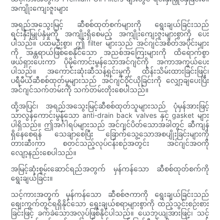
အကျိုးကျေးဇူးများ
အရည်အသွေးမြင့် ဆီစစ်ထုတ်စက်များကို ရွေးချယ်ခြင်းသည်
ရင်းနှီးမြှုပ်နှံမှုကို အကျိုးရှိစေမည့် အကျိုးကျေးဇူးများစွာကို ပေး
ပါသည်။ ပထမဦးစွာ၊ ဤ filter များသည် အင်ဂျင်အစိတ်အပိုင်းများ
ကို အန္တရာယ်ဖြစ်စေနိုင်သော အညစ်အကြေးများကို ထိရောက်စွာ
ဖယ်ရှားပေးကာ ပိုမိုကောင်းမွန်သောအင်ဂျင်ကို အကာအကွယ်ပေး
ပါသည်။ အကောင်းဆုံးဆီသန့်ရှင်းမှုကို ထိန်းသိမ်းထားခြင်းဖြင့်၊
ပရီမီယံဆီစစ်ထုတ်မှုများသည် အင်ဂျင်ဝိုင်ယိုခြင်းကို လျှော့ချပေးပြီး
အင်ဂျင်သက်တမ်းကို သက်တမ်းတိုးစေပါသည်။
ထို့အပြင်၊ အရည်အသွေးမြင့်ဆီစစ်ထုတ်သူများသည် ပုံမှန်အားဖြင့်
သာလွန်ကောင်းမွန်သော anti-drain back valves နှင့် gasket များ
ပါရှိသည်။ ဤအင်္ဂါရပ်များသည် အင်ဂျင်ပိတ်သောအခါတွင် ဆီကျန်
ရှိနေစေရန် သေချာစေပြီး ခြောက်သွေ့သောအစပျိုးခြင်းများကို
တားဆီးကာ စတင်သည့်လုပ်ငန်းစဉ်အတွင်း အင်ဂျင်အဝကို
လျော့နည်းစေပါသည်။
အမြင့်ဆုံးစွမ်းဆောင်ရည်အတွက် မှန်ကန်သော ဆီစစ်ထုတ်စက်ကို
ရွေးချယ်ခြင်း။
သင့်ကားအတွက် မှန်ကန်သော ဆီစစ်ဇကာကို ရွေးချယ်ခြင်းသည်
စျေးကွက်တွင်ရရှိနိုင်သော ရွေးချယ်စရာများစွာကို ထည့်သွင်းစဉ်းစား
ခြင်းဖြင့် ခက်ခဲသောအလုပ်ဖြစ်နိုင်ပါသည်။ ယေဘုယျအားဖြင့်၊ သင့်