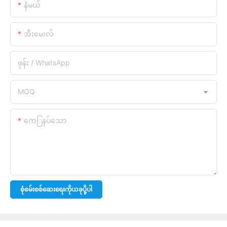
နံမယ်
အီးမေးလ်
ဖုန်း / WhatsApp
MOQ
ကေြနပ်သော
စုံစမ်းစစ်ဆေးရေးကိုယခုပို့ပါ