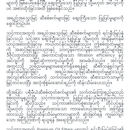
များကို ဖြစ်ပေါ်စေနိုင်ပြီး စျေးကြီးသော ပြုပြင်မှု သို့မဟုတ် အင်ဂျင်ကို
ပင် အစားထိုးခြင်းအထိ ဖြစ်စေနိုင်သည်။
အရည်အသွေးမြင့် ဆီစစ်စက်များဖြင့် စျေးကြီးသော ပြုပြင်မှုများကို
ရှောင်ကြဉ်ပါ။
သင့်ကားအတွက် အရည်အသွေးမြင့် ဆီစစ်စက်များတွင် ရင်းနှီးမြုပ်နှံ
ခြင်းသည် သင့်အား စျေးကြီးသော ပြုပြင်မှု သို့မဟုတ် အချိန်မတန်မီ
ယာဉ်အစားထိုးခြင်းမှ ကယ်တင်နိုင်မည်ဖြစ်သည်။ ဤစစ်ထုတ်မှုများ
ကို အဆင့်မြင့်နည်းပညာနှင့် သာလွန်ကောင်းမွန်သောပစ္စည်းများဖြင့်
ဒီဇိုင်းထုတ်ထားပြီး အကောင်းဆုံးသော filtration efficiency နှင့်
အင်ဂျင်ကို အမြင့်ဆုံးကာကွယ်မှုတို့ကို အာမခံပါသည်။ အင်ဂျင်
အတွင်းသို့ ညစ်ညမ်းမှုများမရောက်ရှိစေရန်နှင့် ဆီ၏သန့်ရှင်းမှုကို
ထိန်းသိမ်းခြင်းဖြင့်၊ အရည်အသွေးမြင့်ဆီစစ်ထုတ်မှုများသည်
အင်ဂျင်၏သက်တမ်းကို သက်တမ်းတိုးစေကာ၊ ဆီစားသက်သာမှုကို
မြှင့်တင်ပေးပြီး အလုံးစုံစွမ်းဆောင်ရည်ကို ထိန်းသိမ်းပေးသည်။
ထို့အပြင်၊ ပရီမီယံဆီစစ်ထုတ်စက်များ၏ သက်တမ်းကြာရှည်မှုသည်
စစ်ထုတ်မှုနည်းပြီး သင့်ကားအတွက် ပြုပြင်ထိန်းသိမ်းမှုနည်းပါးလာ
ခြင်းကို ဆိုလိုသည်။ သင့်ကား၏လက်စွဲစာအုပ်ကို တိုင်ပင်ရန်
သို့မဟုတ် သင့်သတ်မှတ်ထားသော ကားမော်ဒယ်အတွက် အကြံပြု
ထားသည့် ပြုပြင်ထိန်းသိမ်းမှုကာလများကို ဆုံးဖြတ်ရန် ကျွမ်းကျင်
သော အကြံဉာဏ်ကို ရယူရန် အရေးကြီးပါသည်။
သင့်ကားအတွက် Premium Oil Filters များတွင် ရင်းနှီးမြှုပ်နှံခြင်း၏