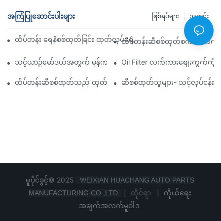
အကြံပြုဆောင်းပါးများ
ဖြစ်ရပ်များ
သတင်း
ထိပ်တန်း ရေနံစစ်ထုတ်ခြင်း ထုတ်လုပ်ရေးကုမ္ပဏီများ- ပြည့်စုံသော ခြုံင
ထိပ်တန်းဆီစစ်ထုတ်စက် လက်ကားဖ
သင့်ယာဉ်မော်ဒယ်အတွက် မှန်ကန်သော ဆီစစ်ထုတ်စက်ကို ရွေးချယ်ခြင်း
Oil Filter လက်ကားစျေးကွက်ကို လမ
ထိပ်တန်းဆီစစ်ထုတ်သည့် ထုတ်လုပ်သူများနှင့် ၎င်းတို့၏ ဆန်းသစ်တီ
ဆီစစ်ထုတ်သူများ- သင့်လုပ်ငန်း
မူပိုင်ခွင့်© 2025
WEIXIAN HUACHANG AUTO PARTS
|
ထိုင်ရာ
|
ကိုယ်ရေး
MANUFACTURING CO.,LTD.
အချက်အလက်မူဝါဒ