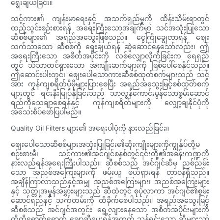
ရွေးချယ်ခြင်း။
သင့်ကား၏ ကျန်းမာရေးနှင့် အသက်ရှည်မှုကို ထိန်းသိမ်းရာတွင်
ထည့်သွင်းစဉ်းစားရန် အရေးကြီးသောအချက်မှာ သင်အသုံးပြုသော
ဆီစစ်များ၏ အရည်အသွေးဖြစ်သည်။ ငွေကြိုချွေတာရန် စျေး
သက်သာသော ဆီစစ်ကို ရွေးချယ်ရန် ဆွဲဆောင်နေသော်လည်း၊ ဤ
အရေးကြီးသော အစိတ်အပိုင်းကို လစ်လျှောလိုက်ခြင်းက ရေရှည်
တွင် သိသာထင်ရှားသော အကျိုးဆက်များကို ဖြစ်ပေါ်စေနိုင်သည်။
ဤဆောင်းပါးတွင်၊ စျေးပေါသောကားဆီစစ်ထုတ်စက်များသည် သင့်
အား ကုန်ကျစရိတ်ပိုမိုများပြားစေပြီး အရည်အသွေးမြင့်စစ်ထုတ်စက်
များတွင် ရင်းနှီးမြုပ်နှံခြင်းသည် သာလွန်ကောင်းမွန်သောစွမ်းဆောင်
ရည်ကိုသေချာစေရန်နှင့် ကုန်ကျစရိတ်များကို လျှော့ချနိုင်ပုံကို
အသေးစိပ်ဖော်ပြပါမည်။
Quality Oil Filters များ၏ အရေးပါပုံကို နားလည်ခြင်း။
စျေးပေါသောဆီစစ်များအသုံးပြုခြင်း၏ဆိုးကျိုးများကိုကျွန်ုပ်တို့မ
စဉ်းစားမီ၊ သင့်ကား၏အင်ဂျင်စနစ်တွင်၎င်းတို့၏အခန်းကဏ္ဍကို
နားလည်ရန်အရေးကြီးပါသည်။ ဆီစစ်သည် အင်ဂျင်ဆီမှ ညစ်ညမ်း
သော အညစ်အကြေးများကို ဖမ်းယူ ဖယ်ရှားရန် တာဝန်ရှိသည်။
အချိန်ကြာလာသည်နှင့်အမျှ အညစ်အကြေးများ၊ အညစ်အကြေးများ
နှင့် သတ္တုအမှုန်အမွှားများသည် ဆီထဲတွင် စုပုံလာကာ အင်ဂျင်၏စွမ်း
ဆောင်ရည်နှင့် သက်တမ်းကို ထိခိုက်စေပါသည်။ အရည်အသွေးမြင့်
ဆီစစ်သည် အင်ဂျင်အတွင်း ရွေ့လျားနေသော အစိတ်အပိုင်းများကို
ထိထိရောက်ရောက် ချောဆီပေးရန်အတွက် သန့်ရှင်းသော ဆီများသာ