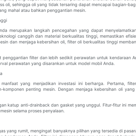
ss oli, sehingga oli yang tidak tersaring dapat mencapai bagian-ba
yang mahal atau bahkan penggantian mesin.
nggi
obil Anda merupakan langkah pencegahan yang dapat menyelamatk
eknologi canggih dan material berkualitas tinggi, memastikan efis
 dan menjaga kebersihan oli, filter oli berkualitas tinggi memba
edikit penggantian filter dan lebih sedikit perawatan untuk kendar
erval perawatan yang disarankan untuk model mobil Anda.
da
a manfaat yang menjadikan investasi ini berharga. Pertama, filt
omponen penting mesin. Dengan menjaga kebersihan oli yang opt
dengan katup anti-drainback dan gasket yang unggul. Fitur-fitur ini me
mesin selama proses penyalaan.
tugas yang rumit, mengingat banyaknya pilihan yang tersedia di pasa