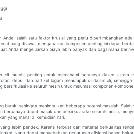
nggi
da
nda, salah satu faktor krusial yang perlu dipertimbangkan adala
hemat uang di awal, mengabaikan komponen penting ini dapat berdam
t Anda mengeluarkan biaya lebih banyak dan bagaimana berinvesta
 oli murah, penting untuk memahami perannya dalam sistem mes
toran, debu, dan partikel logam menumpuk di dalam oli, sehingga 
ang bersirkulasi ke seluruh mesin untuk melumasi komponen-komponen
l yang buruk, sehingga menimbulkan beberapa potensi masalah. Salah
nan berbahaya dapat masuk dan bersirkulasi ke seluruh mesin, menye
an yang mahal di kemudian hari.
yang lebih pendek. Karena terbuat dari material berkualitas rendah
ingkat, yang dapat menyebabkan penurunan efisiensi bahan bakar,