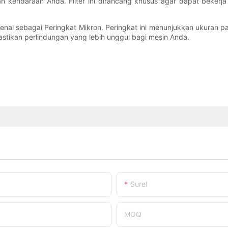
an kendaraan Anda. Filter ini dirancang khusus agar dapat beker
 dikenal sebagai Peringkat Mikron. Peringkat ini menunjukkan ukuran par
emastikan perlindungan yang lebih unggul bagi mesin Anda.
Surel
MOQ