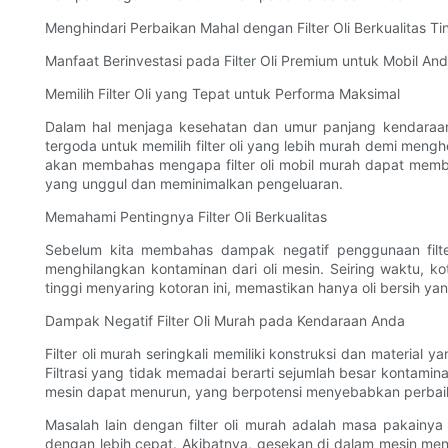
Menghindari Perbaikan Mahal dengan Filter Oli Berkualitas Ti
Manfaat Berinvestasi pada Filter Oli Premium untuk Mobil An
Memilih Filter Oli yang Tepat untuk Performa Maksimal
Dalam hal menjaga kesehatan dan umur panjang kendaraan A
tergoda untuk memilih filter oli yang lebih murah demi meng
akan membahas mengapa filter oli mobil murah dapat membua
yang unggul dan meminimalkan pengeluaran.
Memahami Pentingnya Filter Oli Berkualitas
Sebelum kita membahas dampak negatif penggunaan filter
menghilangkan kontaminan dari oli mesin. Seiring waktu, ko
tinggi menyaring kotoran ini, memastikan hanya oli bersih y
Dampak Negatif Filter Oli Murah pada Kendaraan Anda
Filter oli murah seringkali memiliki konstruksi dan materia
Filtrasi yang tidak memadai berarti sejumlah besar kontami
mesin dapat menurun, yang berpotensi menyebabkan perbaik
Masalah lain dengan filter oli murah adalah masa pakainya 
dengan lebih cepat. Akibatnya, gesekan di dalam mesin men