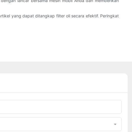
ja dengan lancar bersama mesin mobil Anda dan memberikan
tikel yang dapat ditangkap filter oli secara efektif. Peringkat