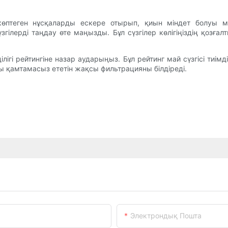
 көптеген нұсқаларды ескере отырып, қиын міндет болуы мү
гілерді таңдау өте маңызды. Бұл сүзгілер көлігіңіздің қозғал
лігі рейтингіне назар аударыңыз. Бұл рейтинг май сүзгісі тиім
ы қамтамасыз ететін жақсы фильтрацияны білдіреді.
Электрондық Пошта