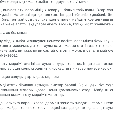
н, бұл жолда ықтимал қымбат жөндеуге әкелуі мүмкін.
ың қызмет ету мерзімінің қысқаруы болып табылады. Олар са
мкін. Нәтижесінде қозғалтқыш ішіндегі үйкеліс күшейеді, бұ
, бітелген май сүзгілері сүзгіден өтпеген майдың қозғалтқышт
на және апатты ақауларға әкелуі мүмкін, бұл қымбат жөндеуге 
 аулақ болыңыз
салу сізді қымбат жөндеуден немесе көлікті мерзімінен бұрын 
зғалтқышты максималды қорғауды қамтамасыз ететін озық техн
әне майдың тазалығын сақтай отырып, жоғары сапалы май сүзгі
өмектеседі.
ту мерзімі сүзгіні аз ауыстыруды және көлігіңізге аз техник
қтау үшін көлік құралының нұсқаулығын қарау немесе кәсіби
нвестиция салудың артықшылықтары
мді ететін бірнеше артықшылықтар береді. Біріншіден, бұл сү
зғалтқыштың жоғары қорғанысын қамтамасыз етеді. Майдың 
ыштың қызмет ету мерзімін ұзартады.
қсы ағызуға қарсы клапандармен және тығыздағыштармен келед
лдырмайды және іске қосу процесі кезінде қозғалтқыштың тозуы