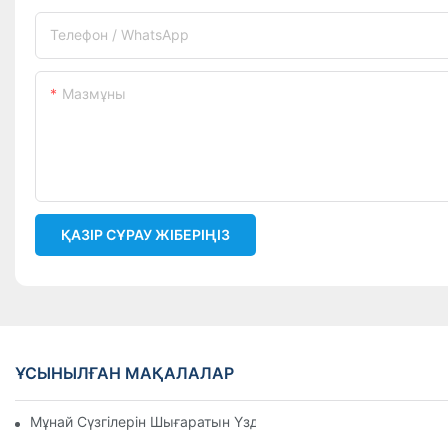
Телефон / WhatsApp
Мазмұны
ҚАЗІР СҰРАУ ЖІБЕРІҢІЗ
ҰСЫНЫЛҒАН МАҚАЛАЛАР
Мұнай Сүзгілерін Шығаратын Үздік Компаниялар: Жан-Жақ