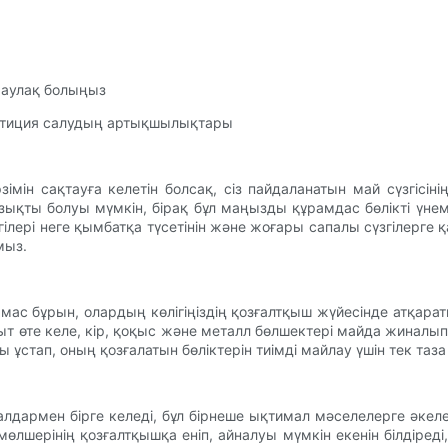
 аулақ болыңыз
нвестиция салудың артықшылықтары
мін сақтауға келетін болсақ, сіз пайдаланатын май сүзгісі
ықты болуы мүмкін, бірақ бұл маңызды құрамдас бөлікті үнем
гілері неге қымбатқа түсетінін және жоғары сапалы сүзгілерге 
мыз.
мас бұрын, олардың көлігіңіздің қозғалтқыш жүйесінде атқарат
т өте келе, кір, қоқыс және металл бөлшектері майда жиналып, 
ды ұстап, оның қозғалатын бөліктерін тиімді майлау үшін тек т
лдармен бірге келеді, бұл бірнеше ықтимал мәселелерге әкелед
 мөлшерінің қозғалтқышқа еніп, айналуы мүмкін екенін білдіред