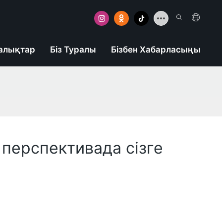
алықтар
Біз Туралы
Бізбен Хабарласыңы
і перспективада сізге