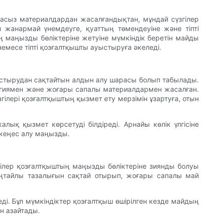
пасыз материалдардан жасалғандықтан, мұндай сүзгілер
л жанармай үнемдеуге, қуаттың төмендеуіне және тіпті
ың маңызды бөліктеріне жетуіне мүмкіндік беретін майды
немесе тіпті қозғалтқышты ауыстыруға әкеледі.
ауыстырудан сақтайтын алдын алу шарасы болып табылады.
ологиямен және жоғары сапалы материалдармен жасалған.
лері қозғалтқыштың қызмет ету мерзімін ұзартуға, отын
алық қызмет көрсетуді білдіреді. Арнайы көлік үлгісіне
 кеңес алу маңызды.
згілер қозғалтқыштың маңызды бөліктеріне зиянды болуы
оңтайлы тазалығын сақтай отырып, жоғары сапалы май
і. Бұл мүмкіндіктер қозғалтқыш өшірілген кезде майдың
н азайтады.