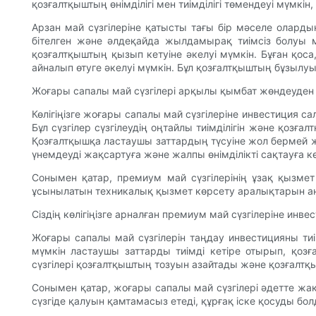
қозғалтқыштың өнімділігі мен тиімділігі төмендеуі мүмкі
Арзан май сүзгілеріне қатысты тағы бір мәселе олард
бітелген және әлдеқайда жылдамырақ тиімсіз болуы мү
қозғалтқыштың қызып кетуіне әкелуі мүмкін. Бұған қоса
айналып өтуге әкелуі мүмкін. Бұл қозғалтқыштың бұзылуы
Жоғары сапалы май сүзгілері арқылы қымбат жөндеуден
Көлігіңізге жоғары сапалы май сүзгілеріне инвестиция 
Бұл сүзгілер сүзгілеудің оңтайлы тиімділігін және қо
Қозғалтқышқа ластаушы заттардың түсуіне жол бермей ж
үнемдеуді жақсартуға және жалпы өнімділікті сақтауға к
Сонымен қатар, премиум май сүзгілерінің ұзақ қызмет е
ұсынылатын техникалық қызмет көрсету аралықтарын аны
Сіздің көлігіңізге арналған премиум май сүзгілеріне и
Жоғары сапалы май сүзгілерін таңдау инвестицияны тиі
мүмкін ластаушы заттарды тиімді кетіре отырып, қо
сүзгілері қозғалтқыштың тозуын азайтады және қозғалтқ
Сонымен қатар, жоғары сапалы май сүзгілері әдетте жа
сүзгіде қалуын қамтамасыз етеді, құрғақ іске қосуды бо