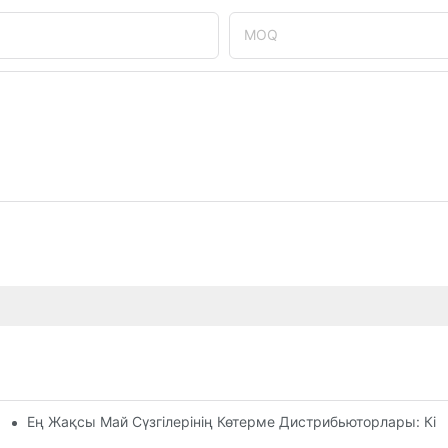
MOQ
Ең Жақсы Май Сүзгілерінің Көтерме Дистрибьюторлары: Кім
ты Шолу