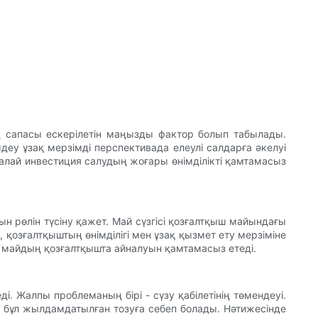
нің сапасы ескерілетін маңызды фактор болып табылады.
деу ұзақ мерзімді перспективада елеулі салдарға әкелуі
қалай инвестиция салудың жоғары өнімділікті қамтамасыз
ын рөлін түсіну қажет. Май сүзгісі қозғалтқыш майындағы
қозғалтқыштың өнімділігі мен ұзақ қызмет ету мерзіміне
аза майдың қозғалтқышта айналуын қамтамасыз етеді.
і. Жалпы проблеманың бірі - сүзу қабілетінің төмендеуі.
і, бұл жылдамдатылған тозуға себеп болады. Нәтижесінде