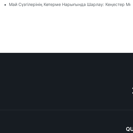
Май Сүзгілерінің Көтерме Нарығында Шарлау: Кеңестер М
QU