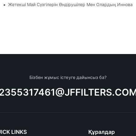
ен Амалдар
Жетекші Май Сүзгілерін Өндірушілер Мен Олардың Иннова
Бізбен жұмыс істеуге дайынсыз ба?
2355317461@JFFILTERS.CO
ICK LINKS
Құралдар