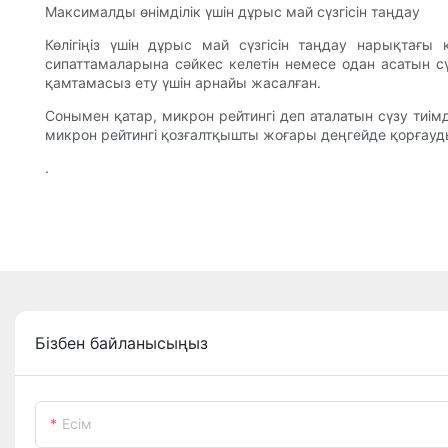
Максималды өнімділік үшін дұрыс май сүзгісін таңдау
Көлігіңіз үшін дұрыс май сүзгісін таңдау нарықтағы
сипаттамаларына сәйкес келетін немесе одан асатын сүз
қамтамасыз ету үшін арнайы жасалған.
Сонымен қатар, микрон рейтингі деп аталатын сүзу тиімді
микрон рейтингі қозғалтқышты жоғары деңгейде қорғауд
.
Бізбен байланысыңыз
Есім