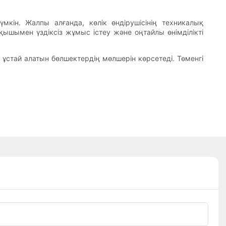
мкін. Жалпы алғанда, көлік өндірушісінің техникалық
тқышымен үздіксіз жұмыс істеу және оңтайлы өнімділікті
ді ұстай алатын бөлшектердің мөлшерін көрсетеді. Төменгі