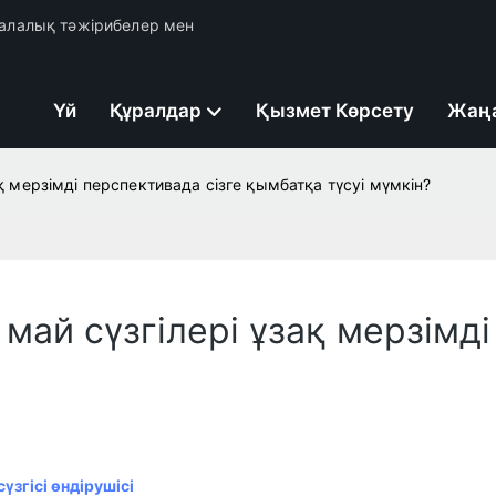
 салалық тәжірибелер мен
Үй
Құралдар
Қызмет Көрсету
Жаң
ақ мерзімді перспективада сізге қымбатқа түсуі мүмкін?
 май сүзгілері ұзақ мерзімд
згісі өндірушісі