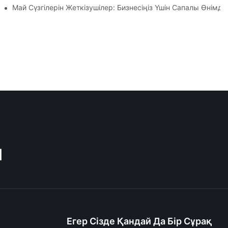
цияларына Назар Аудару
Май Сүзгілерін Жеткізушілер: Бизнесіңіз Үшін Сапалы Өнімде
M
Егер Сізде Қандай Да Бір Сұрақ