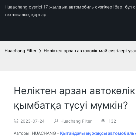
Huaachang сүзгісі 17 жылдық автомобиль сүзгілері бар, бұл
техникалық қорлар.
Huachang Filter
Неліктен арзан автокөлік май сүзгілері ұз
Неліктен арзан автокөлік
қымбатқа түсуі мүмкін?
2023-07-24
Huachang Filter
132
Авторы: HUACHANG -
Қытайдағы ең жақсы автомобиль сү