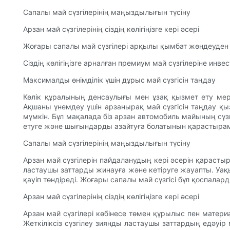
Сапалы май сүзгілерінің маңыздылығын түсіну
Арзан май сүзгілерінің сіздің көлігіңізге кері әсері
Жоғары сапалы май сүзгілері арқылы қымбат жөндеуден
Сіздің көлігіңізге арналған премиум май сүзгілеріне и
Максималды өнімділік үшін дұрыс май сүзгісін таңдау
Көлік құралының денсаулығы мен ұзақ қызмет ету мерзі
Ақшаны үнемдеу үшін арзанырақ май сүзгісін таңдау қыз
мүмкін. Бұл мақалада біз арзан автомобиль майының сүз
етуге және шығындарды азайтуға болатынын қарастыра
Сапалы май сүзгілерінің маңыздылығын түсіну
Арзан май сүзгілерін пайдаланудың кері әсерін қарастыр
ластаушы заттарды жинауға және кетіруге жауапты. Уақы
қауіп төндіреді. Жоғары сапалы май сүзгісі бұл қоспалар
Арзан май сүзгілерінің сіздің көлігіңізге кері әсері
Арзан май сүзгілері көбінесе төмен құрылыс пен материа
Жеткіліксіз сүзгілеу зиянды ластаушы заттардың едәуір