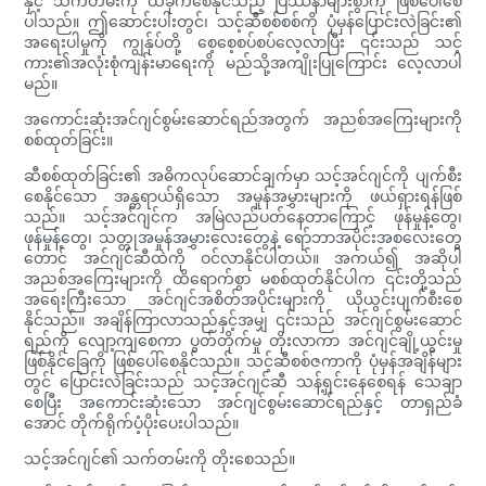
နှင့် သက်တမ်းကို ထိခိုက်စေနိုင်သည့် ပြဿနာများစွာကို ဖြစ်ပေါ်စေ
ပါသည်။ ဤဆောင်းပါးတွင်၊ သင့်ဆီစစ်စစ်ကို ပုံမှန်ပြောင်းလဲခြင်း၏
အရေးပါမှုကို ကျွန်ုပ်တို့ စေ့စေ့စပ်စပ်လေ့လာပြီး ၎င်းသည် သင့်
ကား၏အလုံးစုံကျန်းမာရေးကို မည်သို့အကျိုးပြုကြောင်း လေ့လာပါ
မည်။
အကောင်းဆုံးအင်ဂျင်စွမ်းဆောင်ရည်အတွက် အညစ်အကြေးများကို
စစ်ထုတ်ခြင်း။
ဆီစစ်ထုတ်ခြင်း၏ အဓိကလုပ်ဆောင်ချက်မှာ သင့်အင်ဂျင်ကို ပျက်စီး
စေနိုင်သော အန္တရာယ်ရှိသော အမှုန်အမွှားများကို ဖယ်ရှားရန်ဖြစ်
သည်။ သင့်အင်ဂျင်က အမြဲလည်ပတ်နေတာကြောင့် ဖုန်မှုန့်တွေ၊
ဖုန်မှုန့်တွေ၊ သတ္တုအမှုန်အမွှားလေးတွေနဲ့ ရော်ဘာအပိုင်းအစလေးတွေ
တောင် အင်ဂျင်ဆီထဲကို ဝင်လာနိုင်ပါတယ်။ အကယ်၍ အဆိုပါ
အညစ်အကြေးများကို ထိရောက်စွာ မစစ်ထုတ်နိုင်ပါက ၎င်းတို့သည်
အရေးကြီးသော အင်ဂျင်အစိတ်အပိုင်းများကို ယိုယွင်းပျက်စီးစေ
နိုင်သည်။ အချိန်ကြာလာသည်နှင့်အမျှ ၎င်းသည် အင်ဂျင်စွမ်းဆောင်
ရည်ကို လျော့ကျစေကာ ပွတ်တိုက်မှု တိုးလာကာ အင်ဂျင်ချို့ယွင်းမှု
ဖြစ်နိုင်ခြေကို ဖြစ်ပေါ်စေနိုင်သည်။ သင့်ဆီစစ်ဇကာကို ပုံမှန်အချိန်များ
တွင် ပြောင်းလဲခြင်းသည် သင့်အင်ဂျင်ဆီ သန့်ရှင်းနေစေရန် သေချာ
စေပြီး အကောင်းဆုံးသော အင်ဂျင်စွမ်းဆောင်ရည်နှင့် တာရှည်ခံ
အောင် တိုက်ရိုက်ပံ့ပိုးပေးပါသည်။
သင့်အင်ဂျင်၏ သက်တမ်းကို တိုးစေသည်။