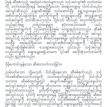
ပုံမှန် ဆီစစ်သည့် အပြောင်းအလဲများသည် သင့်အင်ဂျင်၏ သက်တမ်း
ကို သက်တမ်းတိုးရန် အရေးကြီးသော အခန်းကဏ္ဍမှ ပါဝင်ပါသည်။
အင်ဂျင်ဆီသည် ချောဆီအဖြစ် လုပ်ဆောင်ပြီး ရွေ့လျားနေသော
အစိတ်အပိုင်းများကြား ပွတ်တိုက်မှုကို လျှော့ချပေးပြီး အလွန်အကျွံ
ဝတ်ဆင်မှုကို တားဆီးပေးသည်။ သို့သော် ဆီသည် အသက်ကြီးလာ
သည်နှင့်အမျှ ညစ်ညမ်းမှုများ စုပုံလာသောအခါ၊ ယင်း
လုပ်ဆောင်ချက်ကို လုပ်ဆောင်နိုင်စွမ်း လျော့နည်းလာသည်။ ဆီစစ်
ထုတ်ခြင်းကို ပုံမှန်ပြောင်းလဲခြင်းဖြင့် သန့်ရှင်းသောဆီသည် အင်ဂျင်
အတွင်းသို့ စဉ်ဆက်မပြတ် စီးဆင်းနေစေရန်၊ ပွတ်တိုက်မှုကို လျှော့ချ
ပေးပြီး အရေးကြီးသော အင်ဂျင်အစိတ်အပိုင်းများကို ထိခိုက်မှု
အနည်းဆုံးဖြစ်အောင် သေချာစေသည်။ ၎င်းသည် သင့်အင်ဂျင်
လည်ပတ်မှုကို ချောမွေ့စေရုံသာမက ၎င်း၏ အလုံးစုံသက်တမ်းကို
လည်း ရှည်စေသည်။
ပိုမိုကောင်းမွန်သော ဆီစားသက်သာခြင်း။
ညစ်ပတ်သော သို့မဟုတ် ပိတ်ဆို့နေသော ဆီစစ်စက်သည် သင့်
ကား၏ဆီစားသက်သာမှုကို သက်ရောက်မှုရှိနိုင်သည်ကို သင်သိပါ
သလား။ ဆီစစ်ထုတ်မှုတွင် အပျက်အစီးများ ပြည့်ကျပ်နေပါက
အင်ဂျင်အတွင်း ပွတ်တိုက်မှု တိုးလာကာ သန့်ရှင်းသောဆီစီးဆင်းမှုကို
ကန့်သတ်ထားသည်။ ပွတ်တိုက်မှုများ မြင့်တက်လာသည်နှင့်အမျှ
အင်ဂျင်သည် ၎င်းကို ကျော်လွှားရန် ပိုမိုကြိုးစားရမည်ဖြစ်ပြီး ဆီစား
သက်သာမှုကို လျော့နည်းစေသည်။ သင့်ဆီစစ်စစ်ကို ပုံမှန်ပြောင်းလဲ
ခြင်းဖြင့် သင်သည် အင်ဂျင်လည်ပတ်မှုကို ချောမွေ့စေပြီး သင့်ကားပေါ်