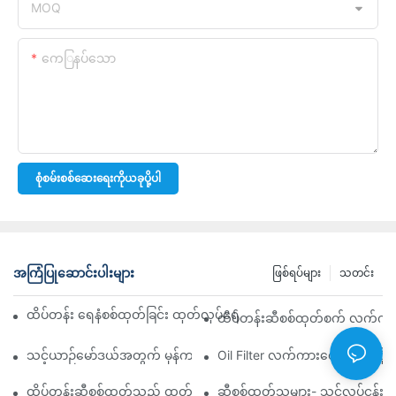
MOQ
ကေြနပ်သော
စုံစမ်းစစ်ဆေးရေးကိုယခုပို့ပါ
အကြံပြုဆောင်းပါးများ
ဖြစ်ရပ်များ
သတင်း
ထိပ်တန်း ရေနံစစ်ထုတ်ခြင်း ထုတ်လုပ်ရေးကုမ္ပဏီများ- ပြည့်စုံသော ခြုံင
ထိပ်တန်းဆီစစ်ထုတ်စက် လက်ကားဖ
သင့်ယာဉ်မော်ဒယ်အတွက် မှန်ကန်သော ဆီစစ်ထုတ်စက်ကို ရွေးချယ်ခြင်း
Oil Filter လက်ကားစျေးကွက်ကို လမ
ထိပ်တန်းဆီစစ်ထုတ်သည့် ထုတ်လုပ်သူများနှင့် ၎င်းတို့၏ ဆန်းသစ်တီ
ဆီစစ်ထုတ်သူများ- သင့်လုပ်ငန်း