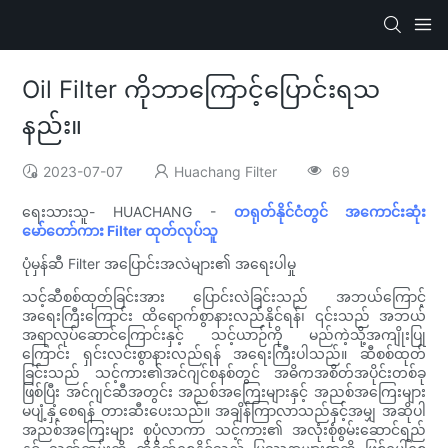
Oil Filter ကိုဘာကြောင့်ပြောင်းရသ
နည်း။
2023-07-07
Huachang Filter
69
ရေးသားသူ- HUACHANG -
တရုတ်နိုင်ငံတွင် အကောင်းဆုံး
မော်တော်ကား Filter ထုတ်လုပ်သူ
ပုံမှန်ဆီ Filter အပြောင်းအလဲများ၏ အရေးပါမှု
သင့်ဆီစစ်ထုတ်ခြင်းအား ပြောင်းလဲခြင်းသည် အဘယ်ကြောင့်
အရေးကြီးကြောင်း ထိရောက်စွာနားလည်နိုင်ရန်၊ ၎င်းသည် အဘယ်
အရာလုပ်ဆောင်ကြောင်းနှင့် သင့်ယာဉ်ကို မည်ကဲ့သို့အကျိုးပြု
ကြောင်း ရှင်းလင်းစွာနားလည်ရန် အရေးကြီးပါသည်။ ဆီစစ်ထုတ်
ခြင်းသည် သင့်ကား၏အင်ဂျင်စနစ်တွင် အဓိကအစိတ်အပိုင်းတစ်ခု
ဖြစ်ပြီး အင်ဂျင်ဆီအတွင်း အညစ်အကြေးများနှင့် အညစ်အကြေးများ
မပျံ့နှံ့စေရန် တားဆီးပေးသည်။ အချိန်ကြာလာသည်နှင့်အမျှ အဆိုပါ
အညစ်အကြေးများ စုပုံလာကာ သင့်ကား၏ အလုံးစုံစွမ်းဆောင်ရည်