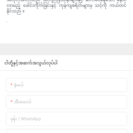
လာမည့် ခေါင်းကိုက်ခြင်းနှင့် ကုန်ကျစရိတ်များမှ သင့်ကို ကယ်တင်
နိုင်သည် ။
.
ငါတို့နှင့်အဆက်အသွယ်လုပ်ပါ
နံမယ်
အီးမေးလ်
ဖုန်း / WhatsApp