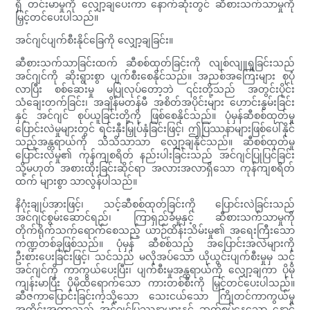
ရှိ တင်းမာမှုကို လျှော့ချပေးကာ နောက်ဆုံးတွင် ဆီစားသက်သာမှုကို
မြှင့်တင်ပေးပါသည်။
အင်ဂျင်ပျက်စီးနိုင်ခြေကို လျှော့ချခြင်း။
ဆီစားသက်သာခြင်းထက် ဆီစစ်ထုတ်ခြင်းကို လျစ်လျူရှုခြင်းသည်
အင်ဂျင်ကို ဆိုးရွားစွာ ပျက်စီးစေနိုင်သည်။ အညစ်အကြေးများ စုပုံ
လာပြီး စစ်ဆေးမှု မပြုလုပ်တော့ဘဲ ၎င်းတို့သည် အတွင်းပိုင်း
သံချေးတက်ခြင်း၊ အချိန်မတန်မီ အစိတ်အပိုင်းများ ဟောင်းနွမ်းခြင်း
နှင့် အင်ဂျင် စုပ်ယူခြင်းတို့ကို ဖြစ်စေနိုင်သည်။ ပုံမှန်ဆီစစ်ထုတ်မှု
ပြောင်းလဲမှုများတွင် ရင်းနှီးမြှုပ်နှံခြင်းဖြင့်၊ ဤပြဿနာများဖြစ်ပေါ်နိုင်
သည့်အန္တရာယ်ကို သိသိသာသာ လျှော့ချနိုင်သည်။ ဆီစစ်ထုတ်မှု
ပြောင်းလဲမှု၏ ကုန်ကျစရိတ် နည်းပါးခြင်းသည် အင်ဂျင်ပြုပြင်ခြင်း
သို့မဟုတ် အစားထိုးခြင်းဆိုင်ရာ အလားအလာရှိသော ကုန်ကျစရိတ်
ထက် များစွာ သာလွန်ပါသည်။
နိဂုံးချုပ်အားဖြင့်၊ သင့်ဆီစစ်ထုတ်ခြင်းကို ပြောင်းလဲခြင်းသည်
အင်ဂျင်စွမ်းဆောင်ရည်၊ ကြာရှည်ခံမှုနှင့် ဆီစားသက်သာမှုကို
တိုက်ရိုက်သက်ရောက်စေသည့် ယာဉ်ထိန်းသိမ်းမှု၏ အရေးကြီးသော
ကဏ္ဍတစ်ခုဖြစ်သည်။ ပုံမှန် ဆီစစ်သည့် အပြောင်းအလဲများကို
ဦးစားပေးခြင်းဖြင့်၊ သင်သည် မလိုအပ်သော ယိုယွင်းပျက်စီးမှုမှ သင့်
အင်ဂျင်ကို ကာကွယ်ပေးပြီး၊ ပျက်စီးမှုအန္တရာယ်ကို လျှော့ချကာ ပိုမို
ကျန်းမာပြီး ပိုမိုထိရောက်သော ကားတစ်စီးကို မြှင့်တင်ပေးပါသည်။
ဆီဇကာပြောင်းခြင်းကဲ့သို့သော သေးငယ်သော ကြိုတင်ကာကွယ်မှု
အတိုင်းအတာသည် အင်ဂျင်ပြဿနာများနှင့် ဆက်စပ်နေသော နောင်