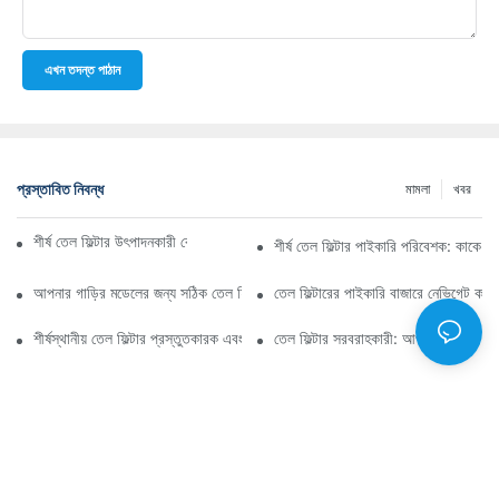
এখন তদন্ত পাঠান
প্রস্তাবিত নিবন্ধ
মামলা
খবর
শীর্ষ তেল ফিল্টার উৎপাদনকারী কোম্পানি: একটি বিস্তৃত সারসংক্ষেপ
শীর্ষ তেল ফিল্টার পাইকারি পরিবেশক: কাকে ব
আপনার গাড়ির মডেলের জন্য সঠিক তেল ফিল্টার নির্বাচন করা: মূল বিবেচ্য বিষয়গুলি
তেল ফিল্টারের পাইকারি বাজারে নেভিগেট কর
শীর্ষস্থানীয় তেল ফিল্টার প্রস্তুতকারক এবং তাদের উদ্ভাবনের উপর স্পটলাইট
তেল ফিল্টার সরবরাহকারী: আপনার ব্যবসার জন্