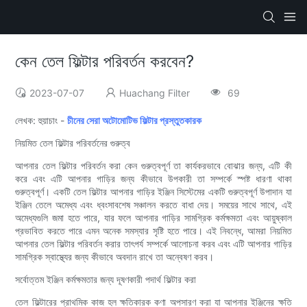
কেন তেল ফিল্টার পরিবর্তন করবেন?
2023-07-07
Huachang Filter
69
লেখক: হুয়াচাং -
চীনের সেরা অটোমোটিভ ফিল্টার প্রস্তুতকারক
নিয়মিত তেল ফিল্টার পরিবর্তনের গুরুত্ব
আপনার তেল ফিল্টার পরিবর্তন করা কেন গুরুত্বপূর্ণ তা কার্যকরভাবে বোঝার জন্য, এটি কী
করে এবং এটি আপনার গাড়ির জন্য কীভাবে উপকারী তা সম্পর্কে স্পষ্ট ধারণা থাকা
গুরুত্বপূর্ণ। একটি তেল ফিল্টার আপনার গাড়ির ইঞ্জিন সিস্টেমের একটি গুরুত্বপূর্ণ উপাদান যা
ইঞ্জিন তেলে অমেধ্য এবং ধ্বংসাবশেষ সঞ্চালন করতে বাধা দেয়। সময়ের সাথে সাথে, এই
অমেধ্যগুলি জমা হতে পারে, যার ফলে আপনার গাড়ির সামগ্রিক কর্মক্ষমতা এবং আয়ুষ্কাল
প্রভাবিত করতে পারে এমন অনেক সমস্যার সৃষ্টি হতে পারে। এই নিবন্ধে, আমরা নিয়মিত
আপনার তেল ফিল্টার পরিবর্তন করার তাৎপর্য সম্পর্কে আলোচনা করব এবং এটি আপনার গাড়ির
সামগ্রিক স্বাস্থ্যের জন্য কীভাবে অবদান রাখে তা অন্বেষণ করব।
সর্বোত্তম ইঞ্জিন কর্মক্ষমতার জন্য দূষণকারী পদার্থ ফিল্টার করা
তেল ফিল্টারের প্রাথমিক কাজ হল ক্ষতিকারক কণা অপসারণ করা যা আপনার ইঞ্জিনের ক্ষতি