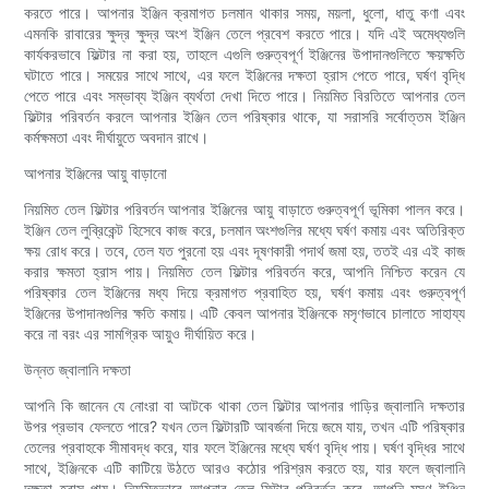
করতে পারে। আপনার ইঞ্জিন ক্রমাগত চলমান থাকার সময়, ময়লা, ধুলো, ধাতু কণা এবং
এমনকি রাবারের ক্ষুদ্র ক্ষুদ্র অংশ ইঞ্জিন তেলে প্রবেশ করতে পারে। যদি এই অমেধ্যগুলি
কার্যকরভাবে ফিল্টার না করা হয়, তাহলে এগুলি গুরুত্বপূর্ণ ইঞ্জিনের উপাদানগুলিতে ক্ষয়ক্ষতি
ঘটাতে পারে। সময়ের সাথে সাথে, এর ফলে ইঞ্জিনের দক্ষতা হ্রাস পেতে পারে, ঘর্ষণ বৃদ্ধি
পেতে পারে এবং সম্ভাব্য ইঞ্জিন ব্যর্থতা দেখা দিতে পারে। নিয়মিত বিরতিতে আপনার তেল
ফিল্টার পরিবর্তন করলে আপনার ইঞ্জিন তেল পরিষ্কার থাকে, যা সরাসরি সর্বোত্তম ইঞ্জিন
কর্মক্ষমতা এবং দীর্ঘায়ুতে অবদান রাখে।
আপনার ইঞ্জিনের আয়ু বাড়ানো
নিয়মিত তেল ফিল্টার পরিবর্তন আপনার ইঞ্জিনের আয়ু বাড়াতে গুরুত্বপূর্ণ ভূমিকা পালন করে।
ইঞ্জিন তেল লুব্রিকেন্ট হিসেবে কাজ করে, চলমান অংশগুলির মধ্যে ঘর্ষণ কমায় এবং অতিরিক্ত
ক্ষয় রোধ করে। তবে, তেল যত পুরনো হয় এবং দূষণকারী পদার্থ জমা হয়, ততই এর এই কাজ
করার ক্ষমতা হ্রাস পায়। নিয়মিত তেল ফিল্টার পরিবর্তন করে, আপনি নিশ্চিত করেন যে
পরিষ্কার তেল ইঞ্জিনের মধ্য দিয়ে ক্রমাগত প্রবাহিত হয়, ঘর্ষণ কমায় এবং গুরুত্বপূর্ণ
ইঞ্জিনের উপাদানগুলির ক্ষতি কমায়। এটি কেবল আপনার ইঞ্জিনকে মসৃণভাবে চালাতে সাহায্য
করে না বরং এর সামগ্রিক আয়ুও দীর্ঘায়িত করে।
উন্নত জ্বালানি দক্ষতা
আপনি কি জানেন যে নোংরা বা আটকে থাকা তেল ফিল্টার আপনার গাড়ির জ্বালানি দক্ষতার
উপর প্রভাব ফেলতে পারে? যখন তেল ফিল্টারটি আবর্জনা দিয়ে জমে যায়, তখন এটি পরিষ্কার
তেলের প্রবাহকে সীমাবদ্ধ করে, যার ফলে ইঞ্জিনের মধ্যে ঘর্ষণ বৃদ্ধি পায়। ঘর্ষণ বৃদ্ধির সাথে
সাথে, ইঞ্জিনকে এটি কাটিয়ে উঠতে আরও কঠোর পরিশ্রম করতে হয়, যার ফলে জ্বালানি
দক্ষতা হ্রাস পায়। নিয়মিতভাবে আপনার তেল ফিল্টার পরিবর্তন করে, আপনি মসৃণ ইঞ্জিন