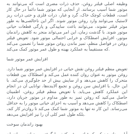
وظیفه اصلی فیلتر روغن، حذف ذرات مضری است که می‌توانند به
موتور شما آسیب برسانند. از آنجایی که موتور شما دائماً در حال کار
است، قطعات کوچک خاک، گرد و غبار، ذرات فلزی و حتی ذرات ریز
لاستیک می‌توانند وارد روغن موتور شوند. اگر این ناخالصی‌ها به طور
موثر فیلتر نشوند، می‌توانند باعث ساییدگی و پارگی قطعات حیاتی
موتور شوند. با گذشت زمان، این امر می‌تواند منجر به کاهش راندمان
موتور، افزایش اصطکاک و خرابی احتمالی موتور شود. تعویض فیلتر
روغن در فواصل منظم، تمیز ماندن روغن موتور شما را تضمین می‌کند
که مستقیماً به عملکرد بهینه و طول عمر موتور کمک می‌کند.
افزایش عمر موتور شما
تعویض منظم فیلتر روغن نقش حیاتی در افزایش عمر موتور شما دارد.
روغن موتور به عنوان روان کننده عمل می‌کند و اصطکاک بین قطعات
متحرک را کاهش می‌دهد و از سایش بیش از حد جلوگیری می‌کند. با
این حال، با افزایش سن روغن و تجمع آلاینده‌ها، توانایی آن در انجام
این عملکرد کاهش می‌یابد. با تعویض منظم فیلتر روغن، اطمینان
حاصل می‌کنید که روغن تمیز به طور مداوم در موتور جریان دارد،
اصطکاک را کاهش می‌دهد و آسیب به اجزای حیاتی موتور را به حداقل
می‌رساند. این کار نه تنها به موتور شما کمک می‌کند تا روان‌تر کار کند،
بلکه طول عمر کلی آن را نیز افزایش می‌دهد.
بهبود راندمان سوخت
آیا می‌دانستید که یک فیلتر روغن کثیف یا گرفته می‌تواند بر راندمان