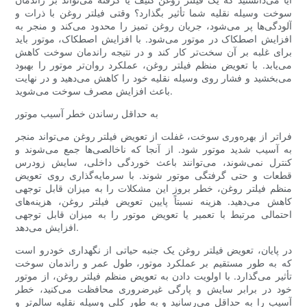
سوخت وسیله نقلیه شما تأثیر بگذارد؟ وقتی فیلتر روغن با ذرات و
آلودگی‌ها پر می‌شود، جریان روغن تمیز را محدود می‌کند و منجر به
افزایش اصطکاک در موتور می‌شود. با افزایش اصطکاک، موتور باید
برای غلبه بر آن سخت‌تر کار کند و در نتیجه راندمان سوخت کاهش
می‌یابد. با تعویض منظم فیلتر روغن، عملکرد روان‌تر موتور را بهبود
می‌بخشید و فشار روی وسیله نقلیه خود را کاهش می‌دهید و در نهایت
باعث افزایش مصرف سوخت می‌شوید.
به حداقل رساندن خطر آسیب موتور
فراتر از بهره‌وری سوخت، غفلت از تعویض فیلتر روغن می‌تواند منجر
به آسیب شدید موتور شود. از آنجا که ناخالصی‌ها جمع می‌شوند و
کنترل نمی‌شوند، می‌توانند باعث خوردگی داخلی، سایش زودرس
قطعات و حتی گرفتگی موتور شوند. با سرمایه‌گذاری روی تعویض
منظم فیلتر روغن، خطر بروز این مشکلات را به میزان قابل توجهی
کاهش می‌دهید. هزینه نسبتاً پایین تعویض فیلتر روغن، هزینه‌های
احتمالی مرتبط با تعمیر یا تعویض موتور را به میزان قابل توجهی
افزایش می‌دهد.
در پایان، تعویض فیلتر روغن یک جنبه حیاتی از نگهداری خودرو است
که به طور مستقیم بر عملکرد موتور، طول عمر و راندمان سوخت
تأثیر می‌گذارد. با اولویت دادن به تعویض منظم فیلتر روغن، از موتور
خود در برابر سایش و پارگی غیرضروری محافظت می‌کنید، خطر
آسیب را به حداقل می‌رسانید و به طور کلی وسیله نقلیه سالم‌تر و