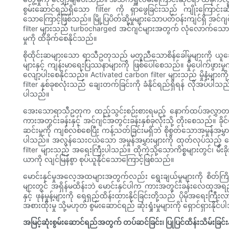
စွမ်းဆောင်ရည်ရှိသော filter ကို ရှာဖွေခြင်းသည် ကျိုးကြောင
သောကြောင့်ဖြစ်သည်။ မြို့ပြပိတ်ဆို့မှုများသောပတ်ဝန်းကျင်ရှိ အင်ဂျင် 
filter များသည် turbocharged အင်ဂျင်များအတွက် လုံလောက်သော လ
မှုကို ထိခိုက်စေနိုင်သည်။
စိုထိုင်းဆများသော ရာသီဥတုသည် မတူညီသောစိန်ခေါ်မှုများကို ယူဆော
များနှင့် ကျန်းမာရေးပြဿနာများကို ဖြစ်ပေါ်စေသည်။ မှိုပေါက်ဖွားမ
လျော့ပါးစေနိုင်သည်။ Activated carbon filter များသည် မှိုနံ့မျာ
filter နှစ်ခုစလုံးသည် ချေးတက်ခြင်းကို ခံနိုင်ရည်ရှိရန် လိုအပ်ပါသည်
ပါသည်။
အေးသောရာသီဥတုက ထည့်သွင်းစဉ်းစားရမည့် နောက်ထပ်အလွှာတစ်ခုကို 
ကားအတွင်းခန်းနှင့် အင်ဂျင်အတွင်းခန်းနှစ်ခုလုံးသို့ တိုးစေသည်။ ခိ
ဆင်းမှုကို ကျစ်လစ်စေပြီး ကန့်သတ်ခြင်းမရှိဘဲ စိုစွတ်သောအမှုန်အမွှ
ပါသည်။ အလွန်သေးငယ်သော အမှုန်အမွှားများကို ထုတ်လုပ်သည့် တောမ
filter များသည် အရေးကြီးပါသည်။ ထိုကဲ့သို့သောကိစ္စများတွင်၊ မီးခိ
ယာကို လျင်မြန်စွာ စုပ်ယူနိုင်သောကြောင့်ဖြစ်သည်။
မောင်းနှင်မှုအလေ့အထများအတွက်လည်း ရွေးချယ်မှုများကို စိတ်ကြိ
များတွင် အရှိန်မထိန်းဘဲ မောင်းနှင်ပါက ကားအတွင်းခန်းလေထုအ
နှင့် ဖုန်မှုန့်များကို ရေရှည်ထိန်းထားနိုင်ခြင်းတို့သည် ပိုမိုအရေ
အစားထိုးမှု သို့မဟုတ် စွမ်းဆောင်ရည် ဆုံးရှုံးမှုများကို ရှောင်ရှားနိုင်
အမြင့်ဆုံးစွမ်းဆောင်ရည်အတွက် တပ်ဆင်ခြင်း၊ ပြုပြင်ထိန်းသိမ်းခြင်း