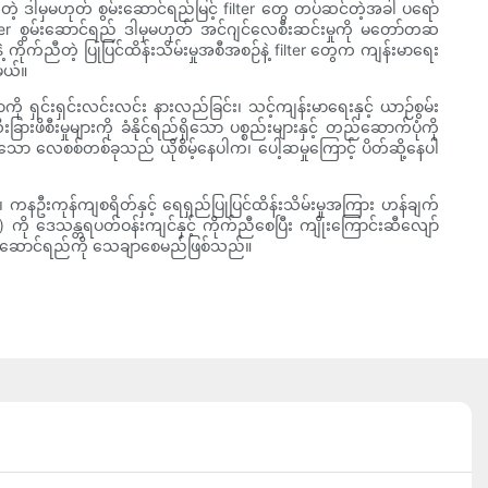
ုတ်တဲ့ ဒါမှမဟုတ် စွမ်းဆောင်ရည်မြင့် filter တွေ တပ်ဆင်တဲ့အခါ ပရော်
blower စွမ်းဆောင်ရည် ဒါမှမဟုတ် အင်ဂျင်လေစီးဆင်းမှုကို မတော်တဆ
ိုက်ညီတဲ့ ပြုပြင်ထိန်းသိမ်းမှုအစီအစဉ်နဲ့ filter တွေက ကျန်းမာရေး
မယ်။
ရှင်းရှင်းလင်းလင်း နားလည်ခြင်း၊ သင့်ကျန်းမာရေးနှင့် ယာဉ်စွမ်း
ီးမှုများကို ခံနိုင်ရည်ရှိသော ပစ္စည်းများနှင့် တည်ဆောက်ပုံကို
ော လေစစ်တစ်ခုသည် ယိုစိမ့်နေပါက၊ ပေါ့ဆမှုကြောင့် ပိတ်ဆို့နေပါ
း၊ ကနဦးကုန်ကျစရိတ်နှင့် ရေရှည်ပြုပြင်ထိန်းသိမ်းမှုအကြား ဟန်ချက်
ကို ဒေသန္တရပတ်ဝန်းကျင်နှင့် ကိုက်ညီစေပြီး ကျိုးကြောင်းဆီလျော်
စွမ်းဆောင်ရည်ကို သေချာစေမည်ဖြစ်သည်။