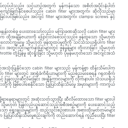
ပ်လုပ်ပါသည်။ သင့်ယာဉ်အတွက် မှန်ကန်သော အစိတ်အပိုင်းနံပါတ်
ျော်ဖြတ်နိုင်စေပါသည်။ cabin filter များအတွက်၊ ဆိုလိုသည်မှာ
်းပင်ဖြစ်သည်။ အင်ဂျင် filter များအတွက်၊ clamps၊ screws နှင့်
စံနှုန်းတစ်ခု ပေးထားသော်လည်း၊ မကြာခဏဆိုသလို cabin filter များ
 ထိုအချိန်ဇယားကို ပြောင်းလဲစေသင့်သည်။ ဖုန်ထူသော သို့မဟုတ်
းလောင်ကျွမ်းမှု သို့မဟုတ် ဖုန်ထူထပ်မှုတို့ကို သင်သံသယရှိပါက filter
တွင်းပိုင်းမျက်နှာပြင်များတွင် ဖုန်မှုန့်များ တိုးလာခြင်း သို့မဟုတ်
tle တုံ့ပြန်မှု ဆုံးရှုံးခြင်း သို့မဟုတ် ပုံမှန်မဟုတ်သော အင်ဂျင်အသံ
ည်အသုံးပြုနိုင်သော cabin filter များသည် မှန်ကန်စွာ ထိန်းသိမ်းပါက
ာ filter များတွင် အာရုံခံကိရိယာများကို မညစ်ညမ်းစေရန် ဂရုတစိုက်
င့် ပြန်လည်ဆီလိမ်းခြင်း အချိန်ကာလများကို လိုက်နာပါ။ သံသယရှိပါ
ကို ဖြစ်ပေါ်စေနိုင်သော ပြုပြင်ထိန်းသိမ်းမှု အမှားများကို ကာကွယ်
ို့ရာနေရာများတွင် အဆုံးသတ်သွားပြီး ဆီလိမ်းထားသော filter များပါ
များ သို့မဟုတ် ပြန်လည်ယူဆောင်သည့်အစီအစဉ်များကို ပေးဆောင်သည့်
ော ရွေးချယ်မှုများကို ထည့်သွင်းစဉ်းစားပါ။ အစားထိုးမှတ်တမ်းများ
ပြုပြင်ထိန်းသိမ်းမှုစည်းချက်ကို တည်ဆောက်ရန် ကူညီပေးပြီး filter