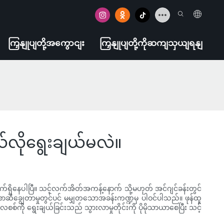
ကြှနျုပျတို့အကွောငျး
ကြှနျုပျတို့ကိုဆကျသှယျရနျ
လိုရွေးချယ်မလဲ။
က်ရှိနေပါပြီ။ သင့်လက်အိတ်အကန့်နောက် သို့မဟုတ် အင်ဂျင်ခန်းတွင်
ချွေတာမှုတွင်ပင် မမျှတသောအခန်းကဏ္ဍမှ ပါဝင်ပါသည်။ ဖုန်ထူ
စစ်ကို ရွေးချယ်ခြင်းသည် သွားလာမှုတိုင်းကို ပိုမိုသာယာစေပြီး သင့်