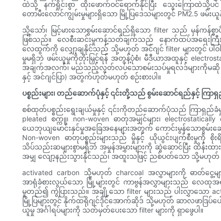
ထဲသို့ နက်ရှိုင်းစွာ ထိုးဖောက်ဝင်ရောက်နိုင်ပြီး သွေးကြောထဲသို
တောမီးလောင်ကျွမ်းမှုများရှိသော မြို့ပြဒေသများတွင် PM2.5 ဖမ်း
သို့သော်၊ မြင့်မားသောစွမ်းဆောင်ရည်ရှိသော filter သည် မှန်ကန်စွာ
ဖြစ်သည်။ လေစီးဆင်းမှုကန့်သတ်ချက်သည် နောက်ထပ်အရေးကြီးသ
လေထွက်ကို လျှော့ချနိုင်သည် သို့မဟုတ် အင်ဂျင် filter များတွင် ပါ
မှုမရှိဘဲ ဖမ်းယူမှုကိုတိုးမြှင့်ရန် အတွန့်ပုံစံ၊ မီဒီယာအထူနှင့် el
အချက်အလက်၊ မည်သည့်လွတ်လပ်သောစမ်းသပ်မှုရလဒ်များကိုမဆို ရှာဖွေပ
နှင့် အင်ဂျင်ပြာ) အတွက်ဟုတ်မဟုတ် စဉ်းစားပါ။
ပစ္စည်းများ၊ တည်ဆောက်ပုံနှင့် ၎င်းတို့သည် စွမ်းဆောင်ရည်နှင့် ကြာရ
စစ်ထုတ်ပစ္စည်းရွေးချယ်မှုနှင့် ၎င်းကိုတည်ဆောက်ပုံသည် ကြာရှည
pleated စက္ကူ၊ non-woven ဓာတုအမျှင်များ၊ electrostatical
ယေဘုယျမောင်းနှင်မှုအခြေအနေများအတွက် ကောင်းမွန်သောစွမ်းဆောင်ရ
Non-woven ဓာတုပစ္စည်းများသည် မှိုနှင့် ယိုယွင်းပျက်စီးမှုကို
သိပ်သည်းဆများစွာမရှိဘဲ အမှုန်အမွှားများကို ဆွဲဆောင်ပြီး ထိန်းထာ
အမျှ လျော့နည်းသွားနိုင်သည်၊ အထူးသဖြင့် ညစ်ပတ်သော သို့မဟုတ်
activated carbon သို့မဟုတ် charcoal အလွှာများကို ဓာတ်ငွေ့များ
အာရုံခံစားလွယ်သော မြို့များတွင် ကာဗွန်အလွှာများသည် လေထုအ
မူတည်၍ ကွဲပြားသည်။ အချို့သော filter များသည် ပါးလွှာသော ac
မြို့ပြများတွင် နိုက်ထရိုဂျင်ဒိုင်အောက်ဆိုဒ် သို့မဟုတ် ဆာလဖာဒြပ်ပ
ယူမှု အင်္ဂါရပ်များကို သတ်မှတ်ပေးသော filter များကို ရှာဖွေပါ။