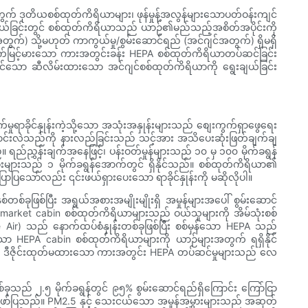
 ဒုတိယစစ်ထုတ်ကိရိယာများ၊ ဖုန်မှုန့်အလွန်များသောပတ်ဝန်းကျင်
ျယ်ခြင်းတွင် စစ်ထုတ်ကိရိယာသည် ယာဉ်၏မည်သည့်အစိတ်အပိုင်းကို
ွက်) သို့မဟုတ် ကာကွယ်မှု/စွမ်းဆောင်ရည် (အင်ဂျင်အတွက်) ရှိမရှိ
တ်ချက်မြင့်မားသော ကားအတွင်းခန်း HEPA စစ်ထုတ်ကိရိယာတပ်ဆင်ခြင်း
နိုင်သော ဆီလိမ်းထားသော အင်ဂျင်စစ်ထုတ်ကိရိယာကို ရွေးချယ်ခြင်း
ုရာခိုင်နှုန်းကဲ့သို့သော အသုံးအနှုန်းများသည် စျေးကွက်ရှာဖွေရေး
့ပြောင်းလဲသည်ကို နားလည်ခြင်းသည် သင့်အား အသိပေးဆုံးဖြတ်ချက်ချ
ည်ညွှန်းချက်အနေဖြင့်၊ ပန်းဝတ်မှုန်များသည် ၁၀ မှ ၁၀၀ မိုက်ခရွန်
မီးခိုးများသည် ၁ မိုက်ခရွန်အောက်တွင် ရှိနိုင်သည်။ စစ်ထုတ်ကိရိယာ၏
သော်လည်း ၎င်းဖယ်ရှားပေးသော ရာခိုင်နှုန်းကို မဆိုလိုပါ။
ြစ်ပြီး အရွယ်အစားအမျိုးမျိုးရှိ အမှုန်များအပေါ် စွမ်းဆောင်
rmarket cabin စစ်ထုတ်ကိရိယာများသည် ဝယ်သူများကို အိမ်သုံးစစ်
te Air) သည် နောက်ထပ်စံနှုန်းတစ်ခုဖြစ်ပြီး စစ်မှန်သော HEPA သည်
ာ HEPA cabin စစ်ထုတ်ကိရိယာများကို ယာဉ်များအတွက် ရရှိနိုင်
 ဒီဇိုင်းထုတ်မထားသော ကားအတွင်း HEPA တပ်ဆင်မှုများသည် လေ
ုသည် ၂.၅ မိုက်ခရွန်တွင် ၉၅% စွမ်းဆောင်ရည်ရှိကြောင်း ကြော်ငြာ
 ဖော်ပြသည်။ PM2.5 နှင့် သေးငယ်သော အမှုန်အမွှားများသည် အဆုတ်