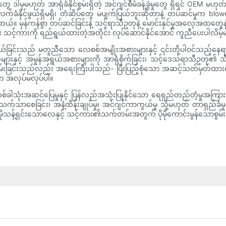
 ဒါမှမဟုတ် အာရုံခံနိုင်စွမ်းရှိတဲ့ အင်ဂျင်စီမံခန့်ခွဲမှုတွေ ရှိရင် OEM မဟ
က လက်ခံနိုင်ဖွယ်ရှိမရှိ၊ တံဆိပ်တွေ မပျက်ပြယ်ဘူးဆိုတာနဲ့ တပ်ဆင်မှုက 
 မှန်ကန်စွာ တပ်ဆင်ခြင်းနဲ့ သင့်ရာသီဥတုနဲ့ မောင်းနှင်မှုအလေ့အထတွေနဲ့ က
း သင့်ကားကို ရည်ရွယ်ထားတဲ့အတိုင်း လုပ်ဆောင်နိုင်အောင် ကူညီပေးပါလိမ့်
င်းသည် မတူညီသော လေစစ်အမျိုးအစားများနှင့် ၎င်းတို့ပါဝင်သည့်နေရာကို 
် အမှုန်အရွယ်အစားများကို အာရုံစိုက်ခြင်း၊ သင့်ဒေသရာသီဥတု၏ သီးခြားဖိစ
းသိမ်းခြင်းသည်လည်း အရေးကြီးပါသည်- ပြီးပြည့်စုံသော အဆင့်သတ်မှတ်ထားသ
ါက အလုပ်မလုပ်ပါ။
၊ တစ်ခါသုံးအဆင်ပြေမှုနှင့် ပြန်လည်အသုံးပြုနိုင်သော ရေရှည်တည်တံ့မှုအကြာ
ခြင်း၊ အနံ့ထိန်းချုပ်မှု၊ အင်ဂျင်ကာကွယ်မှု သို့မဟုတ် တာရှည်ခံမှု) 
 ပိုမိုသန့်ရှင်းသောလေနှင့် သင့်ကား၏သက်တမ်းအတွက် ပိုမိုကောင်းမွန်သော