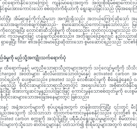
့ပင် ဝင်ရောက်နိုင်သောကြောင့် ကျန်းမာရေးအတွက် အထူးစိုးရိမ်စရာကောင်းပ
ယူနိုင်စွမ်းအားကောင်းသော စစ်ထုတ်ကိရိယာကို ရွေးချယ်ခြင်းသည် ပိုမိုအရေ
ပိတ်ပြီး အိမ်ရာနှင့်ကိုက်ညီမှသာ အကျိုးရှိသည်၊ အဘယ်ကြောင့်ဆိုသော် အနား
ောအချက်တစ်ချက်ဖြစ်သည်- စွမ်းဆောင်ရည်ကောင်းမွန်သော်လည်း မြင
ဝါကိုလျှော့ချပြီး လောင်စာဆီသုံးစွဲမှုကို တိုးစေသည်။ ထုတ်လုပ်သူများသည် တစ
ectrostatic ကုသမှုများဖြင့် ဟန်ချက်ညီစေသည်။ အတိုချုပ်ပြောရလျှင် နည်းပညာဆို
ြီး filter ၏အခိုင်အမာပြောဆိုထားသော စွမ်းဆောင်ရည်သည် သင်၏စိုးရိမ်မှုမ
ှည်ခံမှုကို မည်သို့အကျိုးသက်ရောက်ပုံ
်ခံမှု၊ ထိရောက်မှုနှင့် မတူညီသောရာသီဥတုများအတွက် သင့်လျော်မှုတို့
ly charged အဝတ်များ၊ ဆီလိမ်းထားသောဝါဂွမ်းနှင့် activated carbon
ည်ကို ပေးစွမ်းသည်။ pleated သည် လေစီးဆင်းမှုကို စီမံခန့်ခွဲနေစဉ် ဝန်
 စိုးရိမ်ရသည့် စိုထိုင်းဆများသောရာသီဥတုတွင် အရေးပါသော အစိုဓာတ်ခံနို
းနိုင်ပြီး ဖိအားကျဆင်းမှုနည်းပါးခြင်းဖြင့် ကောင်းမွန်သောစစ်ထုတ်မှုကို ပေ
 စိုထိုင်းဆများသောအခြေအနေများတွင် ဖြစ်သည်။
နှင့် အနံ့အသက်များကို စုပ်ယူရန်အတွက် တန်ဖိုးထားကြပြီး ၎င်းတွင် မီးခိ
ရည်အသွေးကို သိသိသာသာ တိုးတက်ကောင်းမွန်စေနိုင်သည်။ ၎င်းတို့၏ စုပ်
tivated carbon စက္ကူကို အသုံးပြုပြီး ပရီမီယံရွေးချယ်မှုများတွင် စ
ေါင်းများကဲ့သို့သော ဓာတ်ငွေ့များနှင့် ပတ်သက်၍ စိုးရိမ်သူများအတွက် ဓာတ်ငွ