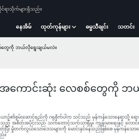
ုင်ရာသိုက်များရှိသည်။
နေအိမ်
ထုတ်ကုန်များ
ဓမ္မသီချင်း
သတင်း
တွေကို ဘယ်လိုရွေးချယ်မလဲ။
အကောင်းဆုံး လေစစ်တွေကို ဘယ်
သင့်ယာဉ်၏စွမ်းဆောင်ရည်ကို ဂရုစိုက်ပါက သင်သည် မှန်ကန်သောနေရာသို့ ရော
စိတ်အပိုင်းသည် သက်တောင့်သက်သာရှိမှု၊ ကျန်းမာရေးနှင့် လောင်စာဆီ
ိုစွတ်ပြီး မှိုတက်လွယ်သောဒေသများကို မောင်းနှင်နေသည်ဖြစ်စေ မှန်ကန်သောလေ
ည်။