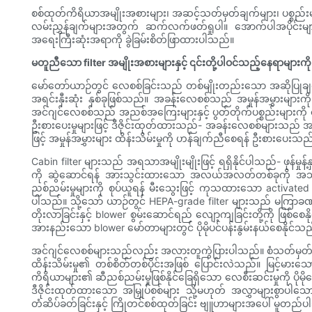
စစ်ထုတ်ကိရိယာအမျိုးအစားများ၊ အဆင့်သတ်မှတ်ချက်များ၊ ပစ္စည်းမ
လမ်းညွှန်ချက်များအတွက် ဆက်လက်ဖတ်ရှုပါ။ အောက်ပါအပိုင်းများသ
အရေးကြီးဆုံးအရာကို ခွဲခြမ်းစိတ်ဖြာထားပါသည်။
မတူညီသော filter အမျိုးအစားများနှင့် ၎င်းတို့ပါဝင်သည့်နေရာများကိ
မော်တော်ယာဉ်တွင် လေစစ်ခြင်းသည် တစ်မျိုးတည်းသော အဆိုပြုချ
အရင်းနှီးဆုံး နှစ်ခုဖြစ်သည်။ အခန်းလေစစ်သည် အမှုန်အမွှားများ
အင်ဂျင်လေစစ်သည် အညစ်အကြေးများနှင့် ပွတ်တိုက်ပစ္စည်းများကို လေ
ဦးစားပေးမှုများဖြင့် ဒီဇိုင်းထုတ်ထားသည်- အခန်းလေစစ်များသည် အမ
ဖြင့် အမှုန်အမွှားများ ထိန်းသိမ်းမှုကို ဟန်ချက်ညီစေရန် ဦးစားပေးသည
Cabin filter များသည် အရသာအမျိုးမျိုးဖြင့် ရရှိနိုင်ပါသည်- ဖုန်မှုန့်န
ကို ဆွဲဆောင်ရန် အားသွင်းထားသော အလယ်အလတ်တစ်ခုကို အသုံးပြုသည့် el
ညစ်ညမ်းမှုများကို စုပ်ယူရန် မီးသွေးဖြင့် ကုသထားသော activate
ပါသည်။ သို့သော် ယာဉ်တွင် HEPA-grade filter များသည် မကြာခဏ
တိုးလာခြင်းနှင့် blower စွမ်းဆောင်ရည် လျော့ကျခြင်းတို့ကို ဖြစ
အားနည်းသော blower မော်တာများတွင် ပိုမိုပင်ပန်းနွမ်းနယ်စေနိုင်သ
အင်ဂျင်လေစစ်များသည်လည်း အလားတူကွဲပြားပါသည်။ စံသတ်မှတ်ထားသော 
ထိန်းသိမ်းမှု၏ တစ်စိတ်တစ်ပိုင်းအဖြစ် ပြောင်းလဲသည်။ မြင့်မားသေ
ကိရိယာများ၏ ဆီညစ်ညမ်းမှုဖြစ်နိုင်ခြေရှိသော လေစီးဆင်းမှုကို ပ
ဒီဇိုင်းထုတ်ထားသော အမြှုပ်စစ်များ သို့မဟုတ် အလွှာများစွာပါ
တံဆိပ်ခတ်ခြင်းနှင့် ကြိုတင်စစ်ထုတ်ခြင်း ဗျူဟာများအပေါ် မူတည်