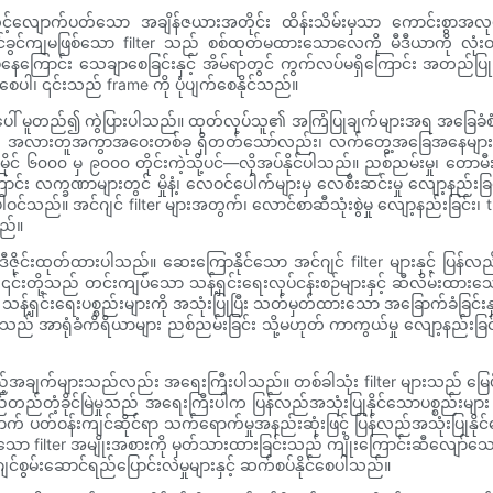
်တင့်လျောက်ပတ်သော အချိန်ဇယားအတိုင်း ထိန်းသိမ်းမှသာ ကောင်းစွာအလု
င်ခွင်ကျမဖြစ်သော filter သည် စစ်ထုတ်မထားသောလေကို မီဒီယာကို လုံးဝက
ေကြောင်း သေချာစေခြင်းနှင့် အိမ်ရာတွင် ကွက်လပ်မရှိကြောင်း အတည်ပြုခြင
စေပါ၊ ၎င်းသည် frame ကို ပုံပျက်စေနိုင်သည်။
ေအနေပေါ် မူတည်၍ ကွဲပြားပါသည်။ ထုတ်လုပ်သူ၏ အကြံပြုချက်များအရ အခြေခံ
ားအတွက် အလားတူအကွာအဝေးတစ်ခု ရှိတတ်သော်လည်း၊ လက်တွေ့အခြေအနေများက
 မိုင် ၆၀၀၀ မှ ၉၀၀၀ တိုင်းကဲ့သို့ပင်—လိုအပ်နိုင်ပါသည်။ ညစ်ညမ်းမှု၊ တောမီ
်း လက္ခဏာများတွင် မှိုနံ့၊ လေဝင်ပေါက်များမှ လေစီးဆင်းမှု လျော့နည်းခြင်း၊ အ
င်သည်။ အင်ဂျင် filter များအတွက်၊ လောင်စာဆီသုံးစွဲမှု လျော့နည်းခြင်း၊ throt
သည်။
် ဒီဇိုင်းထုတ်ထားပါသည်။ ဆေးကြောနိုင်သော အင်ဂျင် filter များနှင့် ပြန်လ
၎င်းတို့သည် တင်းကျပ်သော သန့်ရှင်းရေးလုပ်ငန်းစဉ်များနှင့် ဆီလိမ်းထားသေ
ရှင်းရေးပစ္စည်းများကို အသုံးပြုပြီး သတ်မှတ်ထားသော အခြောက်ခံခြင်းနှ
 အာရုံခံကိရိယာများ ညစ်ညမ်းခြင်း သို့မဟုတ် ကာကွယ်မှု လျော့နည်းခြင်းတို့
းရမည့်အချက်များသည်လည်း အရေးကြီးပါသည်။ တစ်ခါသုံး filter များသည် မြေဖ
ည်တည်တံ့ခိုင်မြဲမှုသည် အရေးကြီးပါက ပြန်လည်အသုံးပြုနိုင်သောပစ္စည်း
က် ပတ်ဝန်းကျင်ဆိုင်ရာ သက်ရောက်မှုအနည်းဆုံးဖြင့် ပြန်လည်အသုံးပြုနိုင်သ
းသော filter အမျိုးအစားကို မှတ်သားထားခြင်းသည် ကျိုးကြောင်းဆီလျော်သော 
စွမ်းဆောင်ရည်ပြောင်းလဲမှုများနှင့် ဆက်စပ်နိုင်စေပါသည်။