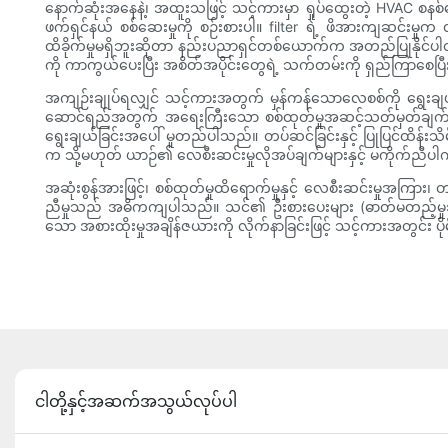
နောက်ဆုံးအနေနဲ့၊ အထူးသဖြင့် သင့်ကားမှာ ရှုပ်ထွေးတဲ့ HVAC စနစ်တွေ
ဖက်ရှင်နယ် စစ်ဆေးမှုကို စဉ်းစားပါ။ filter ရဲ့ ဖိအားကျဆင်းမှု
ထိခိုက်မှုမရှိဘူးဆိုတာ နည်းပညာရှင်တစ်ယောက်က အတည်ပြုနိုင်ပါတယ်။
ကို ကာကွယ်ပေးပြီး အစိတ်အပိုင်းတွေရဲ့ သက်တမ်းကို ရှည်ကြာစေပြီ
အကျဉ်းချုပ်ရလျှင် သင့်ကားအတွက် မှန်ကန်သောလေစစ်ကို ရွေးချယ်ခြ
ဆောင်ရည်အတွက် အရေးကြီးသော စစ်ထုတ်မှုအဆင့်သတ်မှတ်ချက်များနှင့
ရွေးချယ်ခြင်းအပေါ် မူတည်ပါသည်။ တပ်ဆင်ခြင်းနှင့် ပြုပြင်ထိန်
က သို့မဟုတ် ယာဉ်၏ လေစီးဆင်းမှုလိုအပ်ချက်များနှင့် မကိုက်ညီပ
အဆုံးစွန်အားဖြင့်၊ စစ်ထုတ်မှုထိရောက်မှုနှင့် လေစီးဆင်းမှုအကြား
ညီမှုသည် အဓိကကျပါသည်။ သင်၏ ဦးစားပေးများ (ဓာတ်မတည့်မှုသက်သာစေ
သော အစားထိုးမှုအချိန်ဇယားကို လိုက်နာခြင်းဖြင့် သင့်ကားအတွင်း
ငါတို့နှင့်အဆက်အသွယ်လုပ်ပါ