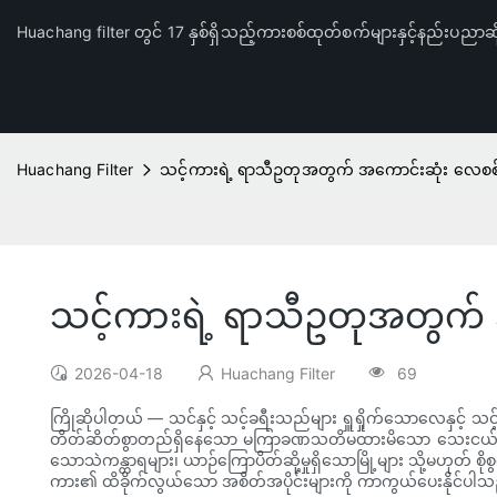
Huachang filter တွင် 17 နှစ်ရှိသည့်ကားစစ်ထုတ်စက်များနှင့်နည်းပညာဆိ
Huachang Filter
သင့်ကားရဲ့ ရာသီဥတုအတွက် အကောင်းဆုံး လေစစ်
သင့်ကားရဲ့ ရာသီဥတုအတွက် 
2026-04-18
Huachang Filter
69
ကြိုဆိုပါတယ် — သင်နှင့် သင့်ခရီးသည်များ ရှူရှိုက်သောလေနှင့် 
တိတ်ဆိတ်စွာတည်ရှိနေသော မကြာခဏသတိမထားမိသော သေးငယ်သည့် အ
သောသဲကန္တာရများ၊ ယာဉ်ကြောပိတ်ဆို့မှုရှိသောမြို့များ သို့မဟုတ် စ
ကား၏ ထိခိုက်လွယ်သော အစိတ်အပိုင်းများကို ကာကွယ်ပေးနိုင်ပါသ