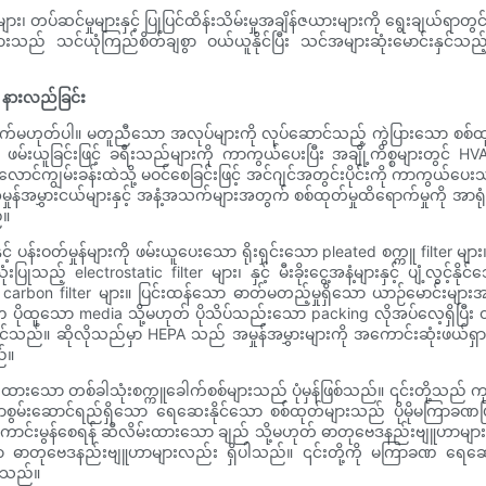
ျား၊ တပ်ဆင်မှုများနှင့် ပြုပြင်ထိန်းသိမ်းမှုအချိန်ဇယားများကို ရွေး
ည် သင်ယုံကြည်စိတ်ချစွာ ဝယ်ယူနိုင်ပြီး သင်အများဆုံးမောင်းနှင်သည့် ရ
ု နားလည်ခြင်း
က်မဟုတ်ပါ။ မတူညီသော အလုပ်များကို လုပ်ဆောင်သည့် ကွဲပြားသော စစ်ထုတ
ကို ဖမ်းယူခြင်းဖြင့် ခရီးသည်များကို ကာကွယ်ပေးပြီး အချို့ကိစ္စများတွ
ာင်ကျွမ်းခန်းထဲသို့ မဝင်စေခြင်းဖြင့် အင်ဂျင်အတွင်းပိုင်းကို ကာကွယ်ပေး
ှုန်အမွှားငယ်များနှင့် အနံ့အသက်များအတွက် စစ်ထုတ်မှုထိရောက်မှုကို အာရု
်။
ှင့် ပန်းဝတ်မှုန်များကို ဖမ်းယူပေးသော ရိုးရှင်းသော pleated စက္ကူ filter များ၊
ectrostatic filter များ၊ နှင့် မီးခိုးငွေ့အနံ့များနှင့် ပျံ့လွင့်နိုင်
d carbon filter များ။ ပြင်းထန်သော ဓာတ်မတည့်မှုရှိသော ယာဉ်မောင်းမျ
 ပိုထူသော media သို့မဟုတ် ပိုသိပ်သည်းသော packing လိုအပ်လေ့ရှိပြီး
်စေနိုင်သည်။ ဆိုလိုသည်မှာ HEPA သည် အမှုန်အမွှားများကို အကောင်းဆုံးဖယ်
ည်။
တစ်ခါသုံးစက္ကူခေါက်စစ်များသည် ပုံမှန်ဖြစ်သည်။ ၎င်းတို့သည် ကုန်ကျစရိတ
ာစွမ်းဆောင်ရည်ရှိသော ရေဆေးနိုင်သော စစ်ထုတ်များသည် ပိုမိုမကြာခဏပြုပြင်
ိုမိုကောင်းမွန်စေရန် ဆီလိမ်းထားသော ချည် သို့မဟုတ် ဓာတုဗေဒနည်းဗျူဟာ
သော ဓာတုဗေဒနည်းဗျူဟာများလည်း ရှိပါသည်။ ၎င်းတို့ကို မကြာခဏ ရေဆေးနိ
ပါသည်။