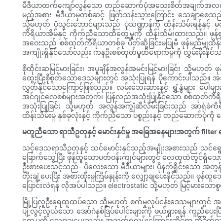
မီဒီယာထက်ကျော်လွန်သော တည်ဆောက်ပုံအသေးစိတ်အချက်အလက်များ
မည့်အစား မီဒီယာမှတစ်ဆင့် ဖြတ်သန်းသွားကြောင်း သေချာစေသည်။ နူ
သို့မဟုတ် ပုံသွင်းဘောင်များသည် ပုံသဏ္ဍာန်ကို ထိန်းသိမ်းရ
ကိရိယာအိမ်နှင့် ကိုက်ညီသောထိတွေ့မှုကို ထိန်းသိမ်းထားသည်။ ဖုန်စ
အဝေးသည် စစ်ထုတ်ကိရိယာတစ်ခု ပိတ်ဆို့ခြင်းမပြုမီ ဖုန်မည်မျှထိန်း
အကျိုးရှိနိုင်သော်လည်း ကနဦးစစ်ထုတ်မှုထိရောက်မှုကို လွှမ်းမိုးနိုင်
စိုထိုင်းဆမြင့်မားခြင်း၊ အပူချိန်အလွန်အမင်းမြင့်မားခြင်း သို့မဟုတ
ထွေးပြီးစိုစွတ်သောဒေသများတွင် အသုံးပြုရန် ပိုကောင်းပါသည်။ အဘယ်က
လွှတ်နိုင်သောကြောင့်ဖြစ်သည်။ လမ်းဘေးဆားနှင့် ရွှံ့နွံများ ပေါမ
အင်ဂျင်လေစစ်များအတွက်၊ ပြန်လည်အသုံးပြုနိုင်သော စစ်ထုတ်ကိရိယာမျ
အသုံးပြုခြင်း သို့မဟုတ် အလွန်အကျွံဆီလိမ်းခြင်းသည် အာရုံခံကိရ
ထိန်းသိမ်းမှု နှစ်ခုလုံးနှင့် ကိုက်ညီသော ပစ္စည်းနှင့် တည်ဆောက်ပုံကို 
မတူညီသော ရာသီဥတုနှင့် မောင်းနှင်မှု အခြေအနေများအတွက် filter ရွ
သင့်ဒေသရာသီဥတုနှင့် သင်မောင်းနှင်သည့်အမျိုးအစားသည် သင်ရွေ
ခြောက်သွေ့ပြီး ဖုန်ထူသောပတ်ဝန်းကျင်များတွင် လေထုထဲတွင်ရှိသော သဲမှု
ဦးစားပေးသင့်သည်- ပိုလေးသော မီဒီယာများ၊ ပိုနက်ရှိုင်းသော အတွန့်
တိုးချဲ့ပေးပြီး အစားထိုးမှုကြိမ်နှုန်းကို လျှော့ချပေးနိုင်သည်။ ဖုန်
ပြောင်းလဲရန် လိုအပ်ပါသည်။ electrostatic သို့မဟုတ် မြင့်မားသောစွ
မြို့ပြလူဦးရေထူထပ်သော သို့မဟုတ် စက်မှုလုပ်ငန်းဒေသများတွင် အမှု
ပျံ့လွင့်လွယ်သော အော်ဂဲနစ်ဒြပ်ပေါင်းများကို ဖယ်ရှားရန် ကူညီပေးပ
တွေ့မှုကို လျှော့ချပေးသည်။ အသက်ရှူလမ်းကြောင်းဆိုင်ရာ ထိခိုက်လွ