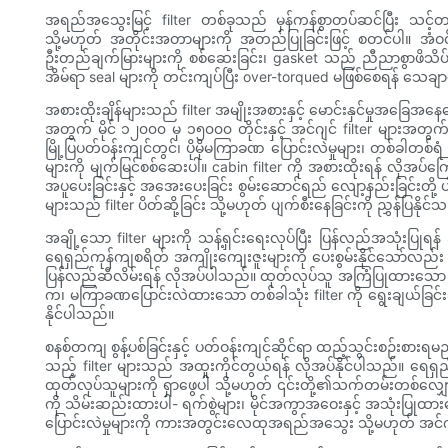
အရည်အသွေးမြင့် filter တစ်ခုသည် မှန်ကန်စွာတပ်ဆင်ပြီး သင့
သို့မဟုတ် အတိုင်းအတာများကို အတည်ပြုခြင်းဖြင့် စတင်ပါ။ အံဝ
ဦးတည်ချက်မြားများကို စစ်ဆေးခြင်း၊ gasket သည် ညီညာစွာဖိသိပ်န
အိမ်ရာ seal များကို တင်းကျပ်ပြီး over-torqued မဖြစ်စေရန် သေချာ
အစားထိုးချိန်များသည် filter အမျိုးအစားနှင့် မောင်းနှင်မှုအခြ
အတွက် မိုင် ၁၂၀၀၀ မှ ၁၅၀၀၀ တိုင်းနှင့် အင်ဂျင် filter မျ
မြို့ပြပတ်ဝန်းကျင်တွင်၊ ပိုမိုမကြာခဏ ပြောင်းလဲမှုများ၊ တစ်ခါတစ်ရံ
များကို မျက်မြင်စစ်ဆေးပါ။ cabin filter ကို အစားထိုးရန် လိုအပ်ကြောင
အပူပေးခြင်းနှင့် အအေးပေးခြင်း စွမ်းဆောင်ရည် လျော့နည်းခြင်းတို့ ပါဝ
များသည် filter ပိတ်ဆို့ခြင်း သို့မဟုတ် ပျက်စီးနေခြင်းကို ညွှန်ပြနိုင်
အချို့သော filter များကို သန့်ရှင်းရေးလုပ်ပြီး ပြန်လည်အသုံးပြုရန
ရေရှည်ကုန်ကျစရိတ် အကျိုးကျေးဇူးများကို ပေးစွမ်းနိုင်သော်လည်း 
ပြန်လည်ဆီလိမ်းရန် လိုအပ်ပါသည်။ ထုတ်လုပ်သူ အကြံပြုထားသော သန့်
က၊ မကြာခဏပြောင်းလဲထားသော တစ်ခါသုံး filter ကို ရွေးချယ်ခြင်းသည်
နိုင်ပါသည်။
စနစ်တကျ စွန့်ပစ်ခြင်းနှင့် ပတ်ဝန်းကျင်ဆိုင်ရာ ထည့်သွင်းစဉ်းစာ
သည့် filter များသည် အထူးကိုင်တွယ်ရန် လိုအပ်နိုင်ပါသည်။ ရေရှ
ထုတ်လုပ်သူများကို ရှာဖွေပါ သို့မဟုတ် ၎င်းတို့၏သက်တမ်းတစ်လျှော
ကို သိမ်းဆည်းထားပါ- ရက်စွဲများ၊ မိုင်အကွာအဝေးနှင့် အသုံးပြုထာ
ပြောင်းလဲမှုများကို ကားအတွင်းလေထုအရည်အသွေး သို့မဟုတ် အင်ဂျင်