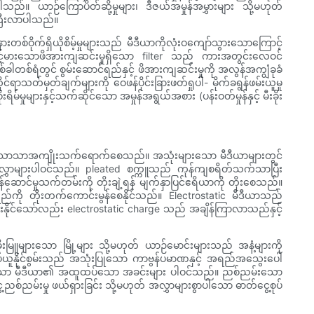
ါသည်။ ယာဉ်ကြောပိတ်ဆို့မှုများ၊ ဒီဇယ်အမှုန်အမွှားများ သို့မဟုတ်
းကြီးလာပါသည်။
တစ်ဝိုက်ရှိယိုစိမ့်မှုများသည် မီဒီယာကိုလုံးဝကျော်သွားသောကြောင့်
့်မားသောဖိအားကျဆင်းမှုရှိသော filter သည် ကားအတွင်းလေဝင်
်ခါတစ်ရံတွင် စွမ်းဆောင်ရည်နှင့် ဖိအားကျဆင်းမှုကို အလွန်အကျွံခုခံ
င်ရာသတ်မှတ်ချက်များကို ဝေဖန်ပိုင်းခြားဖတ်ရှုပါ- မိုက်ခရွန်ဖမ်းယူမှု
ျားနှင့်သက်ဆိုင်သော အမှုန်အရွယ်အစား (ပန်းဝတ်မှုန်နှင့် မီးခိုး
ကို သိသိသာသာအကျိုးသက်ရောက်စေသည်။ အသုံးများသော မီဒီယာများတွင်
 အလွှာများပါဝင်သည်။ pleated စက္ကူသည် ကုန်ကျစရိတ်သက်သာပြီး
ဆောင်မှုသက်တမ်းကို တိုးချဲ့ရန် မျက်နှာပြင်ဧရိယာကို တိုးစေသည်။
င်ရည်ကို တိုးတက်ကောင်းမွန်စေနိုင်သည်။ Electrostatic မီဒီယာသည်
းစွမ်းနိုင်သော်လည်း electrostatic charge သည် အချိန်ကြာလာသည်နှင့်
ုးမြူများသော မြို့များ သို့မဟုတ် ယာဉ်မောင်းများသည် အနံ့များကို
ယူနိုင်စွမ်းသည် အသုံးပြုသော ကာဗွန်ပမာဏနှင့် အရည်အသွေးပေါ်
ိမ်ထားသော မီဒီယာ၏ အထူထပ်သော အခင်းများ ပါဝင်သည်။ ညစ်ညမ်းသော
ေ့ညစ်ညမ်းမှု ဖယ်ရှားခြင်း သို့မဟုတ် အလွှာများစွာပါသော ဓာတ်ငွေ့စုပ်