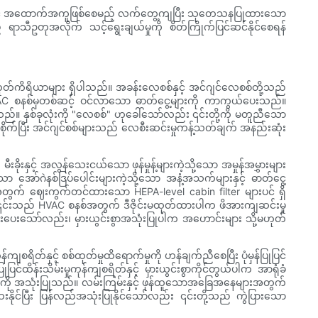
ချယ်ရာတွင် အထောက်အကူဖြစ်စေမည့် လက်တွေ့ကျပြီး သုတေသနပြုထားသော
ာသီဥတုအလိုက် သင့်ရွေးချယ်မှုကို စိတ်ကြိုက်ပြင်ဆင်နိုင်စေရန်
်ကိရိယာများ ရှိပါသည်။ အခန်းလေစစ်နှင့် အင်ဂျင်လေစစ်တို့သည်
င် HVAC စနစ်မှတစ်ဆင့် ဝင်လာသော ဓာတ်ငွေ့များကို ကာကွယ်ပေးသည်။
သည်။ နှစ်ခုလုံးကို "လေစစ်" ဟုခေါ်သော်လည်း ၎င်းတို့ကို မတူညီသော
ံစိုက်ပြီး အင်ဂျင်စစ်များသည် လေစီးဆင်းမှုကန့်သတ်ချက် အနည်းဆုံး
 မီးခိုးနှင့် အလွန်သေးငယ်သော ဖုန်မှုန့်များကဲ့သို့သော အမှုန်အမွှားများ
သော အော်ဂဲနစ်ဒြပ်ပေါင်းများကဲ့သို့သော အနံ့အသက်များနှင့် ဓာတ်ငွေ့
ားအတွက် ဈေးကွက်တင်ထားသော HEPA-level cabin filter များပင် ရှိ
 ၎င်းသည် HVAC စနစ်အတွက် ဒီဇိုင်းမထုတ်ထားပါက ဖိအားကျဆင်းမှု
ရှားပေးသော်လည်း၊ မှားယွင်းစွာအသုံးပြုပါက အဟောင်းများ သို့မဟုတ်
်နှင့် စစ်ထုတ်မှုထိရောက်မှုကို ဟန်ချက်ညီစေပြီး ပုံမှန်ပြုပြင်
ထိန်းသိမ်းမှုကုန်ကျစရိတ်နှင့် မှားယွင်းစွာကိုင်တွယ်ပါက အာရုံခံ
များကို အသုံးပြုသည်။ လမ်းကြမ်းနှင့် ဖုန်ထူသောအခြေအနေများအတွက်
ုင်ပြီး ပြန်လည်အသုံးပြုနိုင်သော်လည်း ၎င်းတို့သည် ကွဲပြားသော