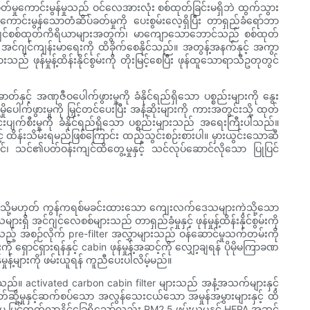
ာင်းမွန်မှုသည် ဝင်လေအားလုံး စစ်ထုတ်ခြင်းမရှိဘဲ ထွက်သွား
ာင်းမွန်သောတံဆိပ်ခတ်မှုကို ပေးစွမ်းလေ့ရှိပြီး တာရှည်ခံရော်ဘာ
 အင်ဂျင်စစ်ထုတ်ကိရိယာများအတွက်၊ မာကျောသောဘောင်သည် စစ်ထုတ်
့် အင်ဂျင်ကျန်းမာရေးကို ထိခိုက်စေနိုင်သည်။ အတွန့်အနက်နှင့် အကွာ
န်မှုန့်ထိန်းနိုင်စွမ်းကို တိုးမြင့်စေပြီး ဖုန်ထူသောရာသီဥတုတွင်
တ်နှင့် အဏုဇီဝပေါက်ဖွားမှုကို ခံနိုင်ရည်ရှိသော ပစ္စည်းများကို နွေး
က်ဖွားမှုကို မြှင့်တင်ပေးပြီး အနံ့ဆိုးများကို ကားအတွင်းသို့ ထုတ်
င်းပျက်စီးမှုကို ခံနိုင်ရည်ရှိသော ပစ္စည်းများသည် အရေးကြီးပါသည်။
့် ထိန်းသိမ်းရမည်ဖြစ်ကြောင်း ထည့်သွင်းစဉ်းစားပါ။ မှားယွင်းသောဆီ
ွင်၊ သင်၏ပတ်ဝန်းကျင်ထိတွေ့မှုနှင့် သင်လုပ်ဆောင်လိုသော ပြုပြင်
တာရ သို့မဟုတ် ကွန်ကရစ်မခင်းထားသော ကျေးလက်ဒေသများကဲ့သို့သော
ိ အင်ဂျင်လေစစ်များသည် တာရှည်ခံမှုနှင့် ဖုန်မှုန့်ထိန်းနိုင်စွမ်းကို
ပေးသည့် အစဉ်လိုက် pre-filter အလွှာများသည် ဝန်ဆောင်မှုသက်တမ်းကို
ရှောင်ရှားရန်နှင့် cabin ဖုန်မှုန့်အဆင့်ကို လျှော့ချရန် ပိုမိုမကြာခဏ
ုန့်များကို ဖမ်းယူရန် ကူညီပေးပါလိမ့်မည်။
ြစ်သည်။ activated carbon cabin filter များသည် အနံ့အသက်များနှင့်
ိတ်ဆို့မှုနှင့်ဆက်စပ်သော အလွန်သေးငယ်သော အမှုန်အမွှားများနှင့် ထိ
ု မြင့်တက်လာနိုင်ခြေရှိသော်လည်း PM2.5 ဖမ်းယူမှုနှင့် HEPA အဆင့်