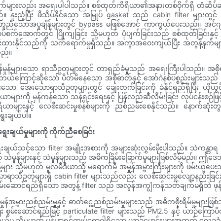
လည်း အရေးပါပါသည်။ စစ်ထုတ်ကိရိယာ၏အနားတစ်ဝိုက်ရှိ တံဆိပ်ခတ်မှုကေ
းညံ့ပြီး ဖိသိပ်နိုင်သော အမြှုပ် gasket သည် cabin filter များတွင် ကေ
န်နှင့် မတူညီသောအပူချိန်များတွင် bypass မဖြစ်အောင် ကာကွယ်ပေးသည်။
ုပ်စက်အောက်တွင် ပြိုကျခြင်း သို့မဟုတ် ပုံပျက်ခြင်းသည် စစ်ထုတ်ခြင်းနှင
ထားနိုင်သည်ကို သက်ရောက်မှုရှိသည်။ အကွာအဝေးကျယ်ပြီး အတွန့်နက်များသည် ဖု
သည်။
် ဖုန်မှုန့်များသော ရာသီဥတုများတွင် တာရှည်ခံမှုသည် အရေးကြီးပါသည်။ အစိုဓာ
ြောင့်ဆိုသော် ပိတ်မိနေသော အစိုဓာတ်နှင့် အော်ဂဲနစ်ပစ္စည်းများသည် မှိုပေါ
ျားသော အေးသောရာသီဥတုများတွင် ချေးတက်ခြင်းကို ခံနိုင်ရည်ရှိပြီး ယိုယွ
ားကို မှန်ကန်သော သန့်ရှင်းရေးနှင့် ပြန်လည်ဆီလိမ်းခြင်း လုပ်ငန်းစဉ်ဖြင
ိယာများနှင့် လေစီးဆင်းမှုစနစ်များကို ညစ်ညမ်းစေနိုင်သည်။ နောက်ဆုံးတ
ရွေးချယ်ပါ။
ေးချယ်မှုများကို ကိုက်ညီစေခြင်း
းချယ်သင့်သော filter အမျိုးအစားကို အများဆုံးလွှမ်းမိုးပါသည်။ သဲကန္
န်များနှင့် သဲမှုန်များသည် အဓိကခြိမ်းခြောက်မှုများဖြစ်လိမ့်မည်။ ဤဒေသများရှ
များ သို့မဟုတ် မူလမီဒီယာသို့ မရောက်မီ အမှုန်အမွှားကြီးများကို ဖမ်းယူ
ထူသောရာသီဥတုများရှိ cabin filter များသည်လည်း လေစီးဆင်းမှုလျော့နည်းခြင်းကို 
မ်းဆောင်ရည်ရှိသော အတွန့် filter သည် အလွန်အကျွံကန့်သတ်ချက်မရှိဘဲ ဖုန်မှ
န်အမွှားညစ်ညမ်းမှုနှင့် ဓာတ်ငွေ့ညစ်ညမ်းမှုများသည် အဓိကစိုးရိမ်မှုများဖ
ြီး စွမ်းဆောင်ရည်မြင့် particulate filter များသည် PM2.5 နှင့် ယာဉ်ကြောပ
ယ်မှု သို့မဟုတ် ပန်းနာရင်ကျပ်ရောဂါရှိသော ယာဉ်မောင်းများအတွက် လေခုခံမှ