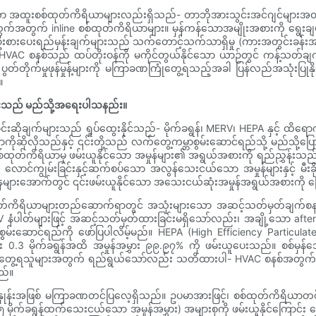
ော အထူးစစ်ထုတ်ကိရိယာများလည်းရှိသည်- တာဘိုအားသွင်းအင်ဂျင်များအတွက်
ွက်အတွက် inline စစ်ထုတ်ကိရိယာများ။ မှန်ကန်သောအမျိုးအစားကို ရွေးခ
် ဦးစားပေးရည်မှန်းချက်များသည် သက်တောင့်သက်သာရှိမှု (ကားအတွင်းခန်းအတ
ဖြင့် HVAC စနစ်သည် ထပ်တိုးဝန်ကို မကိုင်တွယ်နိုင်သော ယာဉ်တွင် ကန့်သ
တ်တိုက်မှုဖုန်မှုန့်များကို မကြာခဏကြုံတွေ့ရသည့်အခါ ပြန်လည်အသုံးပြု
။
းများသည် မည်သို့အရေးပါသနည်း။
ျက်များသည် ရှုပ်ထွေးနိုင်သည်- မိုက်ခရွန်၊ MERV၊ HEPA နှင့် ထိရောက်မှ
ိုဆိုလိုသည်နှင့် ၎င်းတို့သည် လက်တွေ့ကမ္ဘာစွမ်းဆောင်ရည်သို့ မည်သို
ုတ်ကိရိယာမှ ဖမ်းယူနိုင်သော အမှုန်များ၏ အရွယ်အစားကို ရည်ညွှန်းသည်။ ရ
ရှိပြီး လောင်ကျွမ်းခြင်းနှင့်ဆက်စပ်သော အလွန်သေးငယ်သော အမှုန်များနှင့် 
းအောက်တွင် ၎င်းဖမ်းယူနိုင်သော အသေးငယ်ဆုံးအမှုန်အရွယ်အစားကို ပြောပြ
်ကိရိယာများတည်ဆောက်ရာတွင် အသုံးများသော အဆင့်သတ်မှတ်ချက်စနစ်တစ်ခုဖ
နံပါတ်များဖြင့် အဆင့်သတ်မှတ်ထားခြင်းမရှိသော်လည်း၊ အချို့သော afte
 စွမ်းဆောင်ရည်ကို ဖော်ပြပါလိမ့်မည်။ HEPA (High Efficiency Particula
3 မိုက်ခရွန်အထိ အမှုန်အမွှား ၉၉.၉၇% ကို ဖမ်းယူပေးသည်။ စစ်မှန်သေ
်ထိတွေ့ရသူများအတွက် ရည်ရွယ်သော်လည်း သတိထားပါ- HVAC စနစ်အတွက်
ည်။
င်နှုန်းအဖြစ် မကြာခဏတင်ပြလေ့ရှိသည်။ ဥပမာအားဖြင့်၊ စစ်ထုတ်ကိရိယာတစ်ခ
ိုက်ခရွန်ထက်သေးငယ်သော အမှုန်အမွှား) အများစုကို ဖမ်းယူနိုင်ကြောင်း