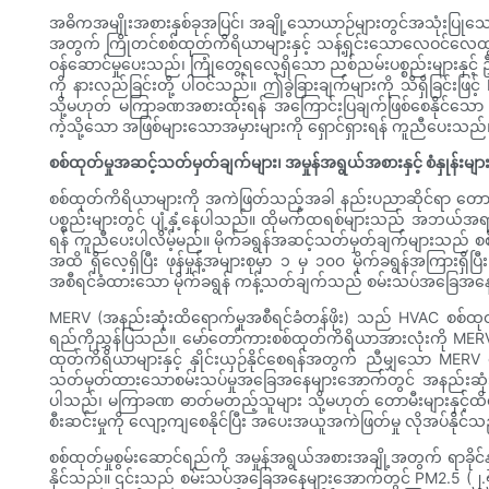
အဓိကအမျိုးအစားနှစ်ခုအပြင်၊ အချို့သောယာဉ်များတွင်အသုံးပြုသ
အတွက် ကြိုတင်စစ်ထုတ်ကိရိယာများနှင့် သန့်ရှင်းသောလေဝင်လေထ
ဝန်ဆောင်မှုပေးသည်၊ ကြုံတွေ့ရလေ့ရှိသော ညစ်ညမ်းပစ္စည်းများနှင့
ကို နားလည်ခြင်းတို့ ပါဝင်သည်။ ဤခွဲခြားချက်များကို သိရှိခြင်း
သို့မဟုတ် မကြာခဏအစားထိုးရန် အကြောင်းပြချက်ဖြစ်စေနိုင်သော ပွ
ကဲ့သို့သော အဖြစ်များသောအမှားများကို ရှောင်ရှားရန် ကူညီပေးသည်
စစ်ထုတ်မှုအဆင့်သတ်မှတ်ချက်များ၊ အမှုန်အရွယ်အစားနှင့် စံနှုန်
စစ်ထုတ်ကိရိယာများကို အကဲဖြတ်သည့်အခါ နည်းပညာဆိုင်ရာ တောင်းဆိုခ
ပစ္စည်းများတွင် ပျံ့နှံ့နေပါသည်။ ထိုမက်ထရစ်များသည် အဘယ်အရာက
ရန် ကူညီပေးပါလိမ့်မည်။ မိုက်ခရွန်အဆင့်သတ်မှတ်ချက်များသည် စစ်ထ
အထိ ရှိလေ့ရှိပြီး ဖုန်မှုန့်အများစုမှာ ၁ မှ ၁၀၀ မိုက်ခရွန်အကြား
အစီရင်ခံထားသော မိုက်ခရွန် ကန့်သတ်ချက်သည် စမ်းသပ်အခြေအနေမျာ
MERV (အနည်းဆုံးထိရောက်မှုအစီရင်ခံတန်ဖိုး) သည် HVAC စစ်ထုတ
ရည်ကိုညွှန်ပြသည်။ မော်တော်ကားစစ်ထုတ်ကိရိယာအားလုံးကို MERV 
ထုတ်ကိရိယာများနှင့် နှိုင်းယှဉ်နိုင်စေရန်အတွက် ညီမျှသော MERV
သတ်မှတ်ထားသောစမ်းသပ်မှုအခြေအနေများအောက်တွင် အနည်းဆုံး 0.
ပါသည်၊ မကြာခဏ ဓာတ်မတည့်သူများ သို့မဟုတ် တောမီးများနှင့
စီးဆင်းမှုကို လျော့ကျစေနိုင်ပြီး အပေးအယူအကဲဖြတ်မှု လိုအပ်နိုင်သ
စစ်ထုတ်မှုစွမ်းဆောင်ရည်ကို အမှုန်အရွယ်အစားအချို့အတွက် ရာခို
နိုင်သည်။ ၎င်းသည် စမ်းသပ်အခြေအနေများအောက်တွင် PM2.5 (၂.၅ မ