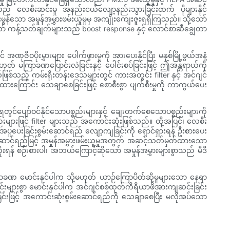
် လေစီးဆင်းမှု အနည်းငယ်လျော့နည်းသွားခြင်းထက် ပိုများနိုင်
ာင်းမွန်သော အမှုန်အမွှားဖမ်းယူမှုမှ အကျိုးကျေးဇူးရရှိကြသည်။ သို့သော်
ော် ကန့်သတ်ချက်များသည် boost response နှင့် လောင်စာဆီချွေတာ
ုးမွှားများ ပေါက်ဖွားမှုကို အားပေးနိုင်ပြီး မနှစ်မြို့ဖွယ်အနံ့
ဟုတ် မကြာခဏပြောင်းလဲခြင်းနှင့် ပေါင်းစပ်ခြင်းဖြင့် ဤအန္တရာယ်ကို
ဖြစ်သည့် ကမ်းရိုးတန်းဒေသများတွင် ကားအတွင်း filter နှင့် အင်ဂျင်
ုလုပ်ထားကြောင်း သေချာစေခြင်းဖြင့် စောစီးစွာ ပျက်စီးမှုကို ကာကွယ်ပေး
်ပျော်ဝင်နိုင်သောပစ္စည်းများနှင့် ချေးတက်စေသောပစ္စည်းများကို
စည်းများဖြင့် filter များသည် အကောင်းဆုံးဖြစ်သည်။ ထို့အပြင်၊ လေစီး
် အပူပေးခြင်းစွမ်းဆောင်ရည် လျော့ကျခြင်းကို ရှောင်ရှားရန် ဦးစားပေး
းဆောင်ရည်မြင့် အမှုန်အမွှားဖမ်းယူမှုအတွက် အဆင့်သတ်မှတ်ထားသော
ိုးရန် စဉ်းစားပါ၊ အဘယ်ကြောင့်ဆိုသော် အမှုန်အမွှားများစွာသည် မီဒီ
ြာခဏ မောင်းနှင်ပါက သို့မဟုတ် ယာဉ်ကြောပိတ်ဆို့မှုများသော နေရာ
ျားစွာ မောင်းနှင်ပါက အင်ဂျင်စစ်ထုတ်ကိရိယာဖိအားကျဆင်းခြင်း
်ညီစေခြင်းဖြင့် အကောင်းဆုံးစွမ်းဆောင်ရည်ကို သေချာစေပြီး မလိုအပ်သော