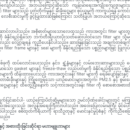
်းဆီလျော်ပါသည်၊ အဘယ်ကြောင့်ဆိုသော် ကျန်းမာရေးအကျိုးကျေးဇူးများသည
filter များသည် ပွတ်တိုက်မှုနှင့် မီးခိုးငွေ့များ စုပ်ယူမှုကို ကာကွယ်ရန် ကေ
ေစီးဆင်းမှုကို ခွင့်ပြုထားဆဲဖြစ်ကြောင်း သတိပြုပါ၊ အဘယ်ကြောင့်ဆိုသ
င်လာပါသည်။ အစိုဓာတ်များသောလေထုသည် ကားအတွင်း filter များတွင် အဏုဇီဝပိ
ှုကို ခံနိုင်ရည်ရှိသော ဘက်တီးရီးယားပိုးသတ်ဆေးပါဝင်သော filter များ သို့မ
းကိုလည်း လျှော့ချရန် ကူညီပေးနိုင်ပါသည်။ ဆားဖြန်းခြင်းသည် အချက်တစ်ချက်
။ filter frame များနှင့် seal များကို ခံနိုင်ရည်ရှိသော ပစ္စည်းများဖြင့် ပြ
ထပ်လောင်းပေးသည်။ နှင်း၊ ရွှံ့နွံများနှင့် လမ်းဘေးဆားများသည် ရေတွင
ုင်မာသော gasket များနှင့် freeze-thaw လည်ပတ်မှုကို ခံနိုင်ရည်ရှိသော ပစ္
ားများကို ထိန်းထားပေးသည့် ကားအတွင်းခန်း filter များကို ရေခဲပျော်ခြင်းနှင့
ီးခိုးများနှင့် ကြုံတွေ့ရသော ယာဉ်မောင်းများအတွက်၊ PM2.5 နှင့် စွမ်
ုးငွေ့များနှင့် ထိတွေ့ပြီးနောက် သင့်ကားအတွင်းခန်း filter ကို စောစောအစားထ
ုက်ပြင်ဆင်ပါ- ယာဉ်ကြောပိတ်ဆို့မှုများသော ဥမင်လိုဏ်ခေါင်းများတွင် မက
ရည်အသွေးသည် အလွန်အရေးကြီးလာပါသည်။ အဝေးပြေးလမ်းမကြီး မိုင်ပေါင်းမ
းကြီးလာပါသည်။ စစ်ထုတ်ကိရိယာကို ရာသီဥတုနှင့် မောင်းနှင်မှုပုံစံနှင့် ကိုက
ပါသည်။
နှင့် အစားထိုးခြင်းဆိုင်ရာ မဟာဗျူဟာများ