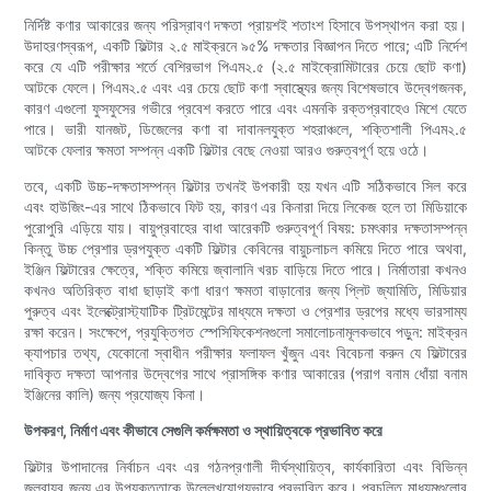
নির্দিষ্ট কণার আকারের জন্য পরিস্রাবণ দক্ষতা প্রায়শই শতাংশ হিসাবে উপস্থাপন করা হয়।
উদাহরণস্বরূপ, একটি ফিল্টার ২.৫ মাইক্রনে ৯৫% দক্ষতার বিজ্ঞাপন দিতে পারে; এটি নির্দেশ
করে যে এটি পরীক্ষার শর্তে বেশিরভাগ পিএম২.৫ (২.৫ মাইক্রোমিটারের চেয়ে ছোট কণা)
আটকে ফেলে। পিএম২.৫ এবং এর চেয়ে ছোট কণা স্বাস্থ্যের জন্য বিশেষভাবে উদ্বেগজনক,
কারণ এগুলো ফুসফুসের গভীরে প্রবেশ করতে পারে এবং এমনকি রক্তপ্রবাহেও মিশে যেতে
পারে। ভারী যানজট, ডিজেলের কণা বা দাবানলযুক্ত শহরাঞ্চলে, শক্তিশালী পিএম২.৫
আটকে ফেলার ক্ষমতা সম্পন্ন একটি ফিল্টার বেছে নেওয়া আরও গুরুত্বপূর্ণ হয়ে ওঠে।
তবে, একটি উচ্চ-দক্ষতাসম্পন্ন ফিল্টার তখনই উপকারী হয় যখন এটি সঠিকভাবে সিল করে
এবং হাউজিং-এর সাথে ঠিকভাবে ফিট হয়, কারণ এর কিনারা দিয়ে লিকেজ হলে তা মিডিয়াকে
পুরোপুরি এড়িয়ে যায়। বায়ুপ্রবাহের বাধা আরেকটি গুরুত্বপূর্ণ বিষয়: চমৎকার দক্ষতাসম্পন্ন
কিন্তু উচ্চ প্রেশার ড্রপযুক্ত একটি ফিল্টার কেবিনের বায়ুচলাচল কমিয়ে দিতে পারে অথবা,
ইঞ্জিন ফিল্টারের ক্ষেত্রে, শক্তি কমিয়ে জ্বালানি খরচ বাড়িয়ে দিতে পারে। নির্মাতারা কখনও
কখনও অতিরিক্ত বাধা ছাড়াই কণা ধারণ ক্ষমতা বাড়ানোর জন্য প্লিট জ্যামিতি, মিডিয়ার
পুরুত্ব এবং ইলেক্ট্রোস্ট্যাটিক ট্রিটমেন্টের মাধ্যমে দক্ষতা ও প্রেশার ড্রপের মধ্যে ভারসাম্য
রক্ষা করেন। সংক্ষেপে, প্রযুক্তিগত স্পেসিফিকেশনগুলো সমালোচনামূলকভাবে পড়ুন: মাইক্রন
ক্যাপচার তথ্য, যেকোনো স্বাধীন পরীক্ষার ফলাফল খুঁজুন এবং বিবেচনা করুন যে ফিল্টারের
দাবিকৃত দক্ষতা আপনার উদ্বেগের সাথে প্রাসঙ্গিক কণার আকারের (পরাগ বনাম ধোঁয়া বনাম
ইঞ্জিনের কালি) জন্য প্রযোজ্য কিনা।
উপকরণ, নির্মাণ এবং কীভাবে সেগুলি কর্মক্ষমতা ও স্থায়িত্বকে প্রভাবিত করে
ফিল্টার উপাদানের নির্বাচন এবং এর গঠনপ্রণালী দীর্ঘস্থায়িত্ব, কার্যকারিতা এবং বিভিন্ন
জলবায়ুর জন্য এর উপযুক্ততাকে উল্লেখযোগ্যভাবে প্রভাবিত করে। প্রচলিত মাধ্যমগুলোর