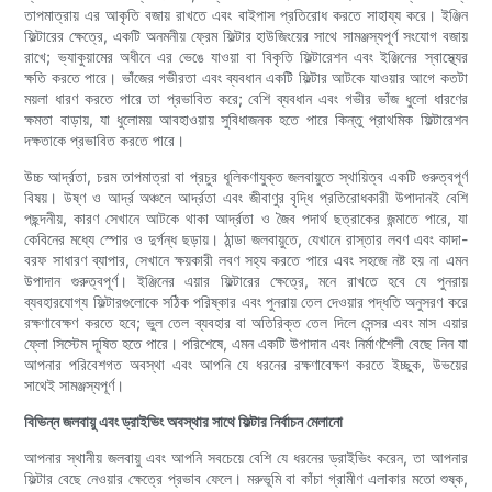
তাপমাত্রায় এর আকৃতি বজায় রাখতে এবং বাইপাস প্রতিরোধ করতে সাহায্য করে। ইঞ্জিন
ফিল্টারের ক্ষেত্রে, একটি অনমনীয় ফ্রেম ফিল্টার হাউজিংয়ের সাথে সামঞ্জস্যপূর্ণ সংযোগ বজায়
রাখে; ভ্যাকুয়ামের অধীনে এর ভেঙে যাওয়া বা বিকৃতি ফিল্টারেশন এবং ইঞ্জিনের স্বাস্থ্যের
ক্ষতি করতে পারে। ভাঁজের গভীরতা এবং ব্যবধান একটি ফিল্টার আটকে যাওয়ার আগে কতটা
ময়লা ধারণ করতে পারে তা প্রভাবিত করে; বেশি ব্যবধান এবং গভীর ভাঁজ ধুলো ধারণের
ক্ষমতা বাড়ায়, যা ধুলোময় আবহাওয়ায় সুবিধাজনক হতে পারে কিন্তু প্রাথমিক ফিল্টারেশন
দক্ষতাকে প্রভাবিত করতে পারে।
উচ্চ আর্দ্রতা, চরম তাপমাত্রা বা প্রচুর ধূলিকণাযুক্ত জলবায়ুতে স্থায়িত্ব একটি গুরুত্বপূর্ণ
বিষয়। উষ্ণ ও আর্দ্র অঞ্চলে আর্দ্রতা এবং জীবাণুর বৃদ্ধি প্রতিরোধকারী উপাদানই বেশি
পছন্দনীয়, কারণ সেখানে আটকে থাকা আর্দ্রতা ও জৈব পদার্থ ছত্রাকের জন্মাতে পারে, যা
কেবিনের মধ্যে স্পোর ও দুর্গন্ধ ছড়ায়। ঠান্ডা জলবায়ুতে, যেখানে রাস্তার লবণ এবং কাদা-
বরফ সাধারণ ব্যাপার, সেখানে ক্ষয়কারী লবণ সহ্য করতে পারে এবং সহজে নষ্ট হয় না এমন
উপাদান গুরুত্বপূর্ণ। ইঞ্জিনের এয়ার ফিল্টারের ক্ষেত্রে, মনে রাখতে হবে যে পুনরায়
ব্যবহারযোগ্য ফিল্টারগুলোকে সঠিক পরিষ্কার এবং পুনরায় তেল দেওয়ার পদ্ধতি অনুসরণ করে
রক্ষণাবেক্ষণ করতে হবে; ভুল তেল ব্যবহার বা অতিরিক্ত তেল দিলে সেন্সর এবং মাস এয়ার
ফ্লো সিস্টেম দূষিত হতে পারে। পরিশেষে, এমন একটি উপাদান এবং নির্মাণশৈলী বেছে নিন যা
আপনার পরিবেশগত অবস্থা এবং আপনি যে ধরনের রক্ষণাবেক্ষণ করতে ইচ্ছুক, উভয়ের
সাথেই সামঞ্জস্যপূর্ণ।
বিভিন্ন জলবায়ু এবং ড্রাইভিং অবস্থার সাথে ফিল্টার নির্বাচন মেলানো
আপনার স্থানীয় জলবায়ু এবং আপনি সবচেয়ে বেশি যে ধরনের ড্রাইভিং করেন, তা আপনার
ফিল্টার বেছে নেওয়ার ক্ষেত্রে প্রভাব ফেলে। মরুভূমি বা কাঁচা গ্রামীণ এলাকার মতো শুষ্ক,