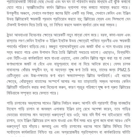
প্রতিরোধকারী মিডিয়া বেছে নেওয়া এবং ঘন ঘন তা পরিবর্তন করার মাধ্যমে এই ঝুঁকি কমানো
যেতে পারে। অ্যাক্টিভেটেড কার্বন ফিল্টারও ভ্যাপসা গন্ধ কমাতে সাহায্য করতে পারে।
উপকূলীয় অঞ্চলে, যেখানে লবণাক্ত জলের ছিটা একটি বড় বিষয়, সেখানে কেবিন এবং ইঞ্জিন
উভয় ফিল্টারকেই ক্ষয়কারী প্রভাব প্রতিরোধ করতে হয়; ফিল্টারের ফ্রেম এবং সিলগুলো যেন
টেকসই উপাদান দিয়ে তৈরি হয়, তা নিশ্চিত করলে অকাল ব্যর্থতা রোধ করা সম্ভব।
ঠান্ডা আবহাওয়া বিবেচনার ক্ষেত্রে আরেকটি নতুন মাত্রা যোগ করে। বরফ, কাদা-বরফ এবং
রাস্তার লবণ কেবিন ইনটেক ও ইঞ্জিন ইনটেক উভয় ক্ষেত্রেই পানিতে দ্রবণীয় এবং ক্ষয়কারী
পদার্থের পরিমাণ বাড়িয়ে দেয়। মজবুত গ্যাসকেটযুক্ত এবং জমাট বাঁধা ও গলে যাওয়ার চক্র
সহ্য করতে পারে এমন উপাদান দিয়ে তৈরি ফিল্টারই সবচেয়ে ভালো। এছাড়াও, ডিফ্রস্টিং
এবং হিটিং-এর কার্যকারিতা কমে যাওয়া এড়াতে, এমন কেবিন ফিল্টার পছন্দ করা হয় যা ভেজা
কণাগুলোকে জমাট না বেঁধে এবং বায়ুপ্রবাহে বাধা না দিয়ে আটকে রাখে। যেসব চালক
দাবানলের ধোঁয়ার সম্মুখীন হন, যা অত্যন্ত সূক্ষ্ম কণা তৈরি করে, তাদের জন্য PM2.5
রেটিংযুক্ত এবং উচ্চ-দক্ষতার কণা ধারণ ক্ষমতাসম্পন্ন ফিল্টার অপরিহার্য। এই ধরনের
ক্ষেত্রে, ধোঁয়াযুক্ত বাতাসের সংস্পর্শে আসার পর যত তাড়াতাড়ি সম্ভব আপনার কেবিন
ফিল্টারটি পরিবর্তন করার কথা বিবেচনা করুন, কারণ প্রচুর পরিমাণে সূক্ষ্ম কণা দ্রুত ফিল্টারের
মিডিয়াকে সম্পৃক্ত করে ফেলতে পারে।
গাড়ি চালানোর অভ্যাসের সাথেও ফিল্টার নির্বাচন করুন: আপনি যদি প্রায়শই তীব্র যানজটের
টানেলে গাড়ি চালান বা জনবহুল এলাকায় ইঞ্জিন চালু রেখে অপেক্ষা করেন, তবে গাড়ির
ভেতরের বাতাসের মান অত্যন্ত গুরুত্বপূর্ণ হয়ে ওঠে; আর যদি দীর্ঘ পথ হাইওয়েতে গাড়ি
চালান, তবে ইঞ্জিন ফিল্টারের চাপ কমে যাওয়া এবং দীর্ঘ সময় ধরে ধুলো জমে থাকা আরও বেশি
গুরুত্বপূর্ণ হয়ে দাঁড়ায়। জলবায়ু এবং গাড়ি চালানোর ধরনের সাথে ফিল্টার মিলিয়ে নিলে
সর্বোত্তম কার্যকারিতা নিশ্চিত হয় এবং অপ্রয়োজনীয় প্রতিস্থাপন বা কার্যকারিতার ঘাটতি