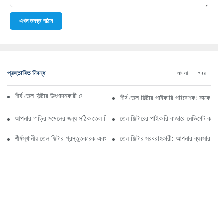
এখন তদন্ত পাঠান
প্রস্তাবিত নিবন্ধ
মামলা
খবর
শীর্ষ তেল ফিল্টার উৎপাদনকারী কোম্পানি: একটি বিস্তৃত সারসংক্ষেপ
শীর্ষ তেল ফিল্টার পাইকারি পরিবেশক: কাকে ব
আপনার গাড়ির মডেলের জন্য সঠিক তেল ফিল্টার নির্বাচন করা: মূল বিবেচ্য বিষয়গুলি
তেল ফিল্টারের পাইকারি বাজারে নেভিগেট কর
শীর্ষস্থানীয় তেল ফিল্টার প্রস্তুতকারক এবং তাদের উদ্ভাবনের উপর স্পটলাইট
তেল ফিল্টার সরবরাহকারী: আপনার ব্যবসার জন্