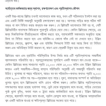
এড়ানো যায়।
সর্বোত্তম কর্মক্ষমতার জন্য স্থাপন, রক্ষণাবেক্ষণ এবং প্রতিস্থাপন কৌশল
একটি উচ্চ-মানের ফিল্টার তখনই ভালোভাবে কাজ করে, যখন এটি সঠিকভাবে ইনস্টল করা হয়
এবং একটি নির্দিষ্ট সময়সূচী অনুযায়ী রক্ষণাবেক্ষণ করা হয়। আপনার গাড়ির জন্য সঠিক পার্ট
নম্বর বা মাপ নিশ্চিত করার মাধ্যমে শুরু করুন। যে ফিল্টারটি ভালোভাবে ফিট হয় না, সেটি
ফিল্টারবিহীন বাতাসকে মিডিয়াকে পুরোপুরি এড়িয়ে যেতে দেয়। কেবিন ফিল্টারের ক্ষেত্রে, এর
জন্য দিকনির্দেশক তীরচিহ্নগুলো পরীক্ষা করতে হবে, গ্যাসকেটটি সমানভাবে সংকুচিত হচ্ছে
কিনা তা নিশ্চিত করতে হবে এবং হাউজিং-এ কোনো ফাঁক নেই তা দেখতে হবে। ইঞ্জিন
ফিল্টারের ক্ষেত্রে, ক্ল্যাম্প, স্ক্রু এবং হাউজিং সিলগুলো টাইট করা আছে কিনা তা নিশ্চিত
করুন এবং অতিরিক্ত টাইট করবেন না, কারণ এতে ফ্রেমটি বিকৃত হয়ে যেতে পারে।
ফিল্টারের ধরন এবং ড্রাইভিং পরিস্থিতির উপর নির্ভর করে এটি প্রতিস্থাপনের সময়সীমা
ব্যাপকভাবে পরিবর্তিত হয়। প্রস্তুতকারকের সুপারিশে একটি সাধারণ মান দেওয়া থাকে—
কেবিন ফিল্টারের জন্য সাধারণত প্রতি ১২,০০০ থেকে ১৫,০০০ মাইল এবং ইঞ্জিন ফিল্টারের
জন্যও একই সময়সীমা—কিন্তু বাস্তব পরিস্থিতি অনুযায়ী এই সময়সূচী পরিবর্তন করা
উচিত। ধুলোময় বা শহুরে পরিবেশে, আরও ঘন ঘন পরিবর্তন—কখনও কখনও প্রতি ৬,০০০
থেকে ৯,০০০ মাইল পর পর—প্রয়োজন হতে পারে। দূষণ, দাবানলের সংস্পর্শ বা অতিরিক্ত
ধুলোর সন্দেহ হলে ফিল্টারগুলো খালি চোখে পরীক্ষা করুন। কেবিন ফিল্টার প্রতিস্থাপনের
লক্ষণগুলোর মধ্যে রয়েছে ভ্যাপসা গন্ধ, ভেন্ট থেকে বায়ুপ্রবাহ কমে যাওয়া, গাড়ির ভেতরের
পৃষ্ঠে ধুলো বৃদ্ধি, অথবা গরম ও ঠান্ডা করার কার্যকারিতা কমে যাওয়া। ইঞ্জিন ফিল্টারের
ক্ষেত্রে, জ্বালানি সাশ্রয় কমে যাওয়া, থ্রটল রেসপন্স কমে যাওয়া, বা ইঞ্জিনের অস্বাভাবিক
শব্দ একটি আটকে যাওয়া বা ক্ষতিগ্রস্ত ফিল্টারের সংকেত হতে পারে।