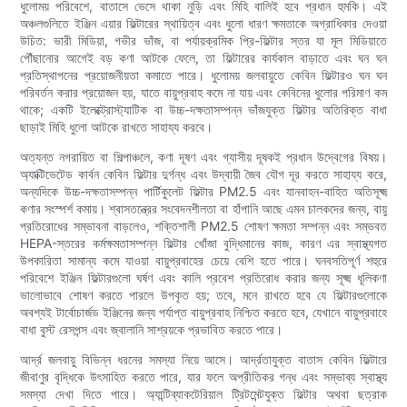
ধুলোময় পরিবেশে, বাতাসে ভেসে থাকা নুড়ি এবং মিহি বালিই হবে প্রধান হুমকি। এই
অঞ্চলগুলিতে ইঞ্জিন এয়ার ফিল্টারের স্থায়িত্ব এবং ধুলো ধারণ ক্ষমতাকে অগ্রাধিকার দেওয়া
উচিত: ভারী মিডিয়া, গভীর ভাঁজ, বা পর্যায়ক্রমিক প্রি-ফিল্টার স্তর যা মূল মিডিয়াতে
পৌঁছানোর আগেই বড় কণা আটকে ফেলে, তা ফিল্টারের কার্যকাল বাড়াতে এবং ঘন ঘন
প্রতিস্থাপনের প্রয়োজনীয়তা কমাতে পারে। ধুলোময় জলবায়ুতে কেবিন ফিল্টারও ঘন ঘন
পরিবর্তন করার প্রয়োজন হয়, যাতে বায়ুপ্রবাহ কমে না যায় এবং কেবিনের ধুলোর পরিমাণ কম
থাকে; একটি ইলেক্ট্রোস্ট্যাটিক বা উচ্চ-দক্ষতাসম্পন্ন ভাঁজযুক্ত ফিল্টার অতিরিক্ত বাধা
ছাড়াই মিহি ধুলো আটকে রাখতে সাহায্য করবে।
অত্যন্ত নগরায়িত বা শিল্পাঞ্চলে, কণা দূষণ এবং গ্যাসীয় দূষকই প্রধান উদ্বেগের বিষয়।
অ্যাক্টিভেটেড কার্বন কেবিন ফিল্টার দুর্গন্ধ এবং উদ্বায়ী জৈব যৌগ দূর করতে সাহায্য করে,
অন্যদিকে উচ্চ-দক্ষতাসম্পন্ন পার্টিকুলেট ফিল্টার PM2.5 এবং যানবাহন-বাহিত অতিসূক্ষ্ম
কণার সংস্পর্শ কমায়। শ্বাসতন্ত্রের সংবেদনশীলতা বা হাঁপানি আছে এমন চালকদের জন্য, বায়ু
প্রতিরোধের সম্ভাবনা বাড়লেও, শক্তিশালী PM2.5 শোষণ ক্ষমতা সম্পন্ন এবং সম্ভবত
HEPA-স্তরের কর্মক্ষমতাসম্পন্ন ফিল্টার খোঁজা বুদ্ধিমানের কাজ, কারণ এর স্বাস্থ্যগত
উপকারিতা সামান্য কমে যাওয়া বায়ুপ্রবাহের চেয়ে বেশি হতে পারে। ঘনবসতিপূর্ণ শহুরে
পরিবেশে ইঞ্জিন ফিল্টারগুলো ঘর্ষণ এবং কালি প্রবেশ প্রতিরোধ করার জন্য সূক্ষ্ম ধূলিকণা
ভালোভাবে শোষণ করতে পারলে উপকৃত হয়; তবে, মনে রাখতে হবে যে ফিল্টারগুলোকে
অবশ্যই টার্বোচার্জড ইঞ্জিনের জন্য পর্যাপ্ত বায়ুপ্রবাহ নিশ্চিত করতে হবে, যেখানে বায়ুপ্রবাহে
বাধা বুস্ট রেসপন্স এবং জ্বালানি সাশ্রয়কে প্রভাবিত করতে পারে।
আর্দ্র জলবায়ু বিভিন্ন ধরনের সমস্যা নিয়ে আসে। আর্দ্রতাযুক্ত বাতাস কেবিন ফিল্টারে
জীবাণুর বৃদ্ধিকে উৎসাহিত করতে পারে, যার ফলে অপ্রীতিকর গন্ধ এবং সম্ভাব্য স্বাস্থ্য
সমস্যা দেখা দিতে পারে। অ্যান্টিব্যাকটেরিয়াল ট্রিটমেন্টযুক্ত ফিল্টার অথবা ছত্রাক