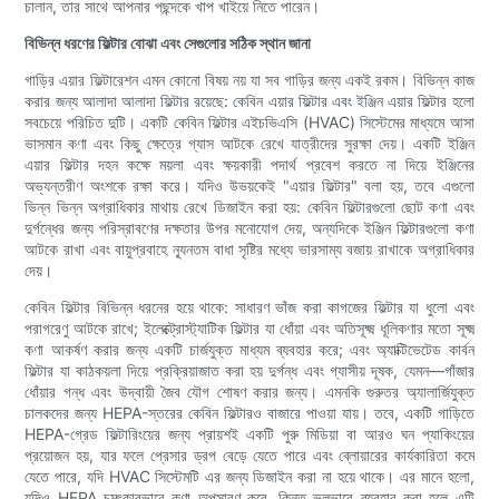
চালান, তার সাথে আপনার পছন্দকে খাপ খাইয়ে নিতে পারেন।
বিভিন্ন ধরণের ফিল্টার বোঝা এবং সেগুলোর সঠিক স্থান জানা
গাড়ির এয়ার ফিল্টারেশন এমন কোনো বিষয় নয় যা সব গাড়ির জন্য একই রকম। বিভিন্ন কাজ
করার জন্য আলাদা আলাদা ফিল্টার রয়েছে: কেবিন এয়ার ফিল্টার এবং ইঞ্জিন এয়ার ফিল্টার হলো
সবচেয়ে পরিচিত দুটি। একটি কেবিন ফিল্টার এইচভিএসি (HVAC) সিস্টেমের মাধ্যমে আসা
ভাসমান কণা এবং কিছু ক্ষেত্রে গ্যাস আটকে রেখে যাত্রীদের সুরক্ষা দেয়। একটি ইঞ্জিন
এয়ার ফিল্টার দহন কক্ষে ময়লা এবং ক্ষয়কারী পদার্থ প্রবেশ করতে না দিয়ে ইঞ্জিনের
অভ্যন্তরীণ অংশকে রক্ষা করে। যদিও উভয়কেই "এয়ার ফিল্টার" বলা হয়, তবে এগুলো
ভিন্ন ভিন্ন অগ্রাধিকার মাথায় রেখে ডিজাইন করা হয়: কেবিন ফিল্টারগুলো ছোট কণা এবং
দুর্গন্ধের জন্য পরিস্রাবণের দক্ষতার উপর মনোযোগ দেয়, অন্যদিকে ইঞ্জিন ফিল্টারগুলো কণা
আটকে রাখা এবং বায়ুপ্রবাহে ন্যূনতম বাধা সৃষ্টির মধ্যে ভারসাম্য বজায় রাখাকে অগ্রাধিকার
দেয়।
কেবিন ফিল্টার বিভিন্ন ধরনের হয়ে থাকে: সাধারণ ভাঁজ করা কাগজের ফিল্টার যা ধুলো এবং
পরাগরেণু আটকে রাখে; ইলেক্ট্রোস্ট্যাটিক ফিল্টার যা ধোঁয়া এবং অতিসূক্ষ্ম ধূলিকণার মতো সূক্ষ্ম
কণা আকর্ষণ করার জন্য একটি চার্জযুক্ত মাধ্যম ব্যবহার করে; এবং অ্যাক্টিভেটেড কার্বন
ফিল্টার যা কাঠকয়লা দিয়ে প্রক্রিয়াজাত করা হয় দুর্গন্ধ এবং গ্যাসীয় দূষক, যেমন—গাঁজার
ধোঁয়ার গন্ধ এবং উদ্বায়ী জৈব যৌগ শোষণ করার জন্য। এমনকি গুরুতর অ্যালার্জিযুক্ত
চালকদের জন্য HEPA-স্তরের কেবিন ফিল্টারও বাজারে পাওয়া যায়। তবে, একটি গাড়িতে
HEPA-গ্রেড ফিল্টারিংয়ের জন্য প্রায়শই একটি পুরু মিডিয়া বা আরও ঘন প্যাকিংয়ের
প্রয়োজন হয়, যার ফলে প্রেসার ড্রপ বেড়ে যেতে পারে এবং ব্লোয়ারের কার্যকারিতা কমে
যেতে পারে, যদি HVAC সিস্টেমটি এর জন্য ডিজাইন করা না হয়ে থাকে। এর মানে হলো,
যদিও HEPA চমৎকারভাবে কণা অপসারণ করে, কিন্তু ভুলভাবে ব্যবহার করা হলে এটি