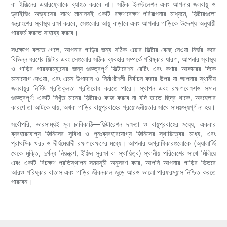
বা ইঞ্জিনের এয়ারফ্লোকে ব্যাহত করবে না। সঠিক ইনস্টলেশন এবং আপনার জলবায়ু ও
ড্রাইভিং অভ্যাসের সাথে মানানসই একটি রক্ষণাবেক্ষণ পরিকল্পনার মাধ্যমে, ফিল্টারগুলো
যন্ত্রাংশের স্বাস্থ্য রক্ষা করবে, সেগুলোর আয়ু বাড়াবে এবং আপনার গাড়িকে উদ্দেশ্য অনুযায়ী
পারফর্ম করতে সাহায্য করবে।
সংক্ষেপে বলতে গেলে, আপনার গাড়ির জন্য সঠিক এয়ার ফিল্টার বেছে নেওয়া নির্ভর করে
বিভিন্ন ধরণের ফিল্টার এবং সেগুলোর সঠিক ব্যবহার সম্পর্কে পরিষ্কার ধারণা, আপনার স্বাস্থ্য
ও গাড়ির পারফরম্যান্সের জন্য গুরুত্বপূর্ণ ফিল্টারেশন রেটিং এবং কণার আকারের দিকে
মনোযোগ দেওয়া, এবং এমন উপাদান ও নির্মাণশৈলী নির্বাচন করার উপর যা আপনার স্থানীয়
জলবায়ুর নির্দিষ্ট প্রতিকূলতা প্রতিরোধ করতে পারে। স্থাপন এবং রক্ষণাবেক্ষণও সমান
গুরুত্বপূর্ণ: একটি নিখুঁত মানের ফিল্টারও কাজ করবে না যদি তাতে ছিদ্র থাকে, অবহেলার
কারণে তা আটকে যায়, অথবা গাড়ির বায়ুপ্রবাহের প্রয়োজনীয়তার সাথে সামঞ্জস্যপূর্ণ না হয়।
সর্বোপরি, ভারসাম্যই মূল চাবিকাঠি—ফিল্টারেশন দক্ষতা ও বায়ুপ্রবাহের মধ্যে, একবার
ব্যবহারযোগ্য জিনিসের সুবিধা ও পুনঃব্যবহারযোগ্য জিনিসের স্থায়িত্বের মধ্যে, এবং
প্রাথমিক খরচ ও দীর্ঘমেয়াদী রক্ষণাবেক্ষণের মধ্যে। আপনার অগ্রাধিকারগুলোকে (অ্যালার্জি
থেকে মুক্তি, দুর্গন্ধ নিয়ন্ত্রণ, ইঞ্জিন সুরক্ষা বা স্থায়িত্ব) স্থানীয় পরিবেশের সাথে মিলিয়ে
এবং একটি বিচক্ষণ প্রতিস্থাপন সময়সূচী অনুসরণ করে, আপনি আপনার গাড়ির ভিতরে
আরও পরিষ্কার বাতাস এবং গাড়ির জীবনকাল জুড়ে আরও ভালো পারফরম্যান্স নিশ্চিত করতে
পারবেন।