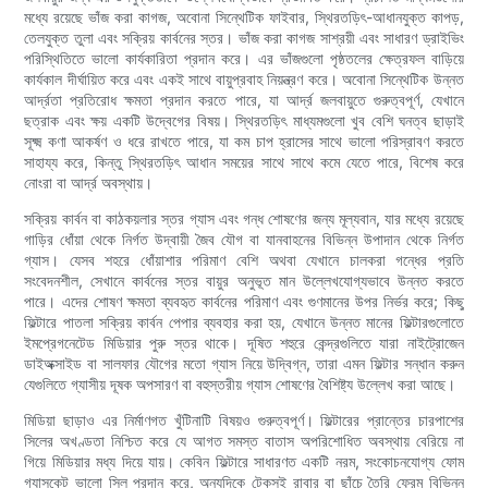
মধ্যে রয়েছে ভাঁজ করা কাগজ, অবোনা সিন্থেটিক ফাইবার, স্থিরতড়িৎ-আধানযুক্ত কাপড়,
তেলযুক্ত তুলা এবং সক্রিয় কার্বনের স্তর। ভাঁজ করা কাগজ সাশ্রয়ী এবং সাধারণ ড্রাইভিং
পরিস্থিতিতে ভালো কার্যকারিতা প্রদান করে। এর ভাঁজগুলো পৃষ্ঠতলের ক্ষেত্রফল বাড়িয়ে
কার্যকাল দীর্ঘায়িত করে এবং একই সাথে বায়ুপ্রবাহ নিয়ন্ত্রণ করে। অবোনা সিন্থেটিক উন্নত
আর্দ্রতা প্রতিরোধ ক্ষমতা প্রদান করতে পারে, যা আর্দ্র জলবায়ুতে গুরুত্বপূর্ণ, যেখানে
ছত্রাক এবং ক্ষয় একটি উদ্বেগের বিষয়। স্থিরতড়িৎ মাধ্যমগুলো খুব বেশি ঘনত্ব ছাড়াই
সূক্ষ্ম কণা আকর্ষণ ও ধরে রাখতে পারে, যা কম চাপ হ্রাসের সাথে ভালো পরিস্রাবণ করতে
সাহায্য করে, কিন্তু স্থিরতড়িৎ আধান সময়ের সাথে সাথে কমে যেতে পারে, বিশেষ করে
নোংরা বা আর্দ্র অবস্থায়।
সক্রিয় কার্বন বা কাঠকয়লার স্তর গ্যাস এবং গন্ধ শোষণের জন্য মূল্যবান, যার মধ্যে রয়েছে
গাড়ির ধোঁয়া থেকে নির্গত উদ্বায়ী জৈব যৌগ বা যানবাহনের বিভিন্ন উপাদান থেকে নির্গত
গ্যাস। যেসব শহরে ধোঁয়াশার পরিমাণ বেশি অথবা যেখানে চালকরা গন্ধের প্রতি
সংবেদনশীল, সেখানে কার্বনের স্তর বায়ুর অনুভূত মান উল্লেখযোগ্যভাবে উন্নত করতে
পারে। এদের শোষণ ক্ষমতা ব্যবহৃত কার্বনের পরিমাণ এবং গুণমানের উপর নির্ভর করে; কিছু
ফিল্টারে পাতলা সক্রিয় কার্বন পেপার ব্যবহার করা হয়, যেখানে উন্নত মানের ফিল্টারগুলোতে
ইমপ্রেগনেটেড মিডিয়ার পুরু স্তর থাকে। দূষিত শহুরে কেন্দ্রগুলিতে যারা নাইট্রোজেন
ডাইঅক্সাইড বা সালফার যৌগের মতো গ্যাস নিয়ে উদ্বিগ্ন, তারা এমন ফিল্টার সন্ধান করুন
যেগুলিতে গ্যাসীয় দূষক অপসারণ বা বহুস্তরীয় গ্যাস শোষণের বৈশিষ্ট্য উল্লেখ করা আছে।
মিডিয়া ছাড়াও এর নির্মাণগত খুঁটিনাটি বিষয়ও গুরুত্বপূর্ণ। ফিল্টারের প্রান্তের চারপাশের
সিলের অখণ্ডতা নিশ্চিত করে যে আগত সমস্ত বাতাস অপরিশোধিত অবস্থায় বেরিয়ে না
গিয়ে মিডিয়ার মধ্য দিয়ে যায়। কেবিন ফিল্টারে সাধারণত একটি নরম, সংকোচনযোগ্য ফোম
গ্যাসকেট ভালো সিল প্রদান করে, অন্যদিকে টেকসই রাবার বা ছাঁচে তৈরি ফ্রেম বিভিন্ন