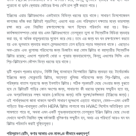
পুরোনো বা দুর্বল ব্লোয়ার মোটরের উপর বেশি চাপ সৃষ্টি করতে পারে।
ইঞ্জিনের এয়ার ফিল্টারগুলোও একইভাবে বিভিন্ন ধরনের হয়ে থাকে। সাধারণ ডিসপোজেবল
কাগজের ভাঁজ করা ফিল্টারই প্রচলিত; এগুলো খরচ এবং পরিস্রাবণ দক্ষতার মধ্যে ভারসাম্য
রক্ষা করে এবং নিয়মিত রক্ষণাবেক্ষণের অংশ হিসেবে পরিবর্তন করা হয়। উচ্চ-
কার্যক্ষমতাসম্পন্ন ধোয়া যায় এমন ফিল্টারগুলোতে তেলযুক্ত তুলা বা সিন্থেটিক মিডিয়া ব্যবহার
করা হয়, যা অধিক বায়ুপ্রবাহের সুযোগ করে দেয়। তবে এর জন্য ঘন ঘন রক্ষণাবেক্ষণ করতে
হয় এবং ভুলভাবে ব্যবহার করলে সেন্সরগুলোতে তেল ছড়িয়ে পড়ার সম্ভাবনা থাকে। এছাড়াও
অফ-রোড এবং ধুলোময় পরিবেশের জন্য ডিজাইন করা ফোম ফিল্টার বা বহুস্তরীয় সিন্থেটিক
ফিল্টার রয়েছে; এগুলো প্রায়শই ধোয়া ও পুনরায় ব্যবহারযোগ্য, কিন্তু এগুলোর সিলিং এবং
প্রি-ফিল্টারেশন কৌশল ভিন্ন ধরনের হয়ে থাকে।
দুটি প্রধান প্রকার ছাড়াও, নির্দিষ্ট কিছু যানবাহনে বিশেষায়িত ফিল্টার ব্যবহৃত হয়: টার্বোচার্জড
ইঞ্জিনের জন্য সেকেন্ডারি ফিল্টার, অত্যন্ত ধূলিময় পরিবেশের জন্য প্রি-ফিল্টার, এবং
পরিষ্কার বাতাস গ্রহণের জন্য ইনলাইন ফিল্টার। সঠিক প্রকারটি বেছে নেওয়ার জন্য বুঝতে
হবে যে ফিল্টারটি গাড়ির কোন অংশের জন্য, সাধারণত কী ধরনের দূষকের সম্মুখীন হতে হয়,
এবং অগ্রাধিকারের লক্ষ্য আরাম (কেবিনের জন্য) নাকি সুরক্ষা/কর্মক্ষমতা (ইঞ্জিনের জন্য)।
এই পার্থক্যগুলো জানা থাকলে আপনি সাধারণ ভুলগুলো এড়াতে পারবেন, যেমন—এমন একটি
গাড়িতে উচ্চ-বাধাযুক্ত কেবিন HEPA ফিল্টার লাগানো যার HVAC সিস্টেম অতিরিক্ত চাপ
সামলাতে পারে না, অথবা এমন একটি পুনঃব্যবহারযোগ্য তেলযুক্ত ইঞ্জিন ফিল্টার বেছে নেওয়া
যেখানে আপনি নিয়মিত সূক্ষ্ম ঘর্ষণকারী ধূলিকণার সম্মুখীন হন, অথচ এর পরিবর্তে আরও ঘন ঘন
ফিল্টার পরিবর্তন করাই যুক্তিযুক্ত।
পরিস্রাবণ রেটিং, কণার আকার এবং মানদণ্ড কীভাবে গুরুত্বপূর্ণ