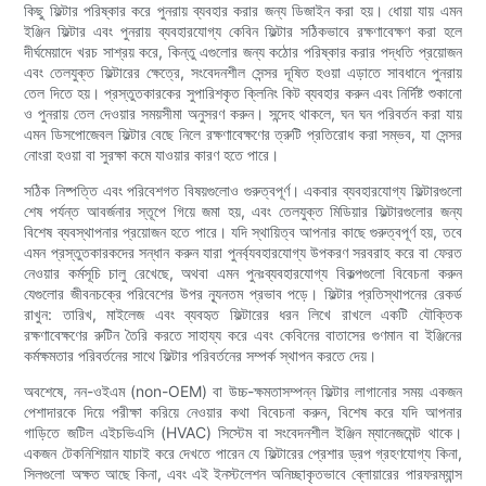
কিছু ফিল্টার পরিষ্কার করে পুনরায় ব্যবহার করার জন্য ডিজাইন করা হয়। ধোয়া যায় এমন
ইঞ্জিন ফিল্টার এবং পুনরায় ব্যবহারযোগ্য কেবিন ফিল্টার সঠিকভাবে রক্ষণাবেক্ষণ করা হলে
দীর্ঘমেয়াদে খরচ সাশ্রয় করে, কিন্তু এগুলোর জন্য কঠোর পরিষ্কার করার পদ্ধতি প্রয়োজন
এবং তেলযুক্ত ফিল্টারের ক্ষেত্রে, সংবেদনশীল সেন্সর দূষিত হওয়া এড়াতে সাবধানে পুনরায়
তেল দিতে হয়। প্রস্তুতকারকের সুপারিশকৃত ক্লিনিং কিট ব্যবহার করুন এবং নির্দিষ্ট শুকানো
ও পুনরায় তেল দেওয়ার সময়সীমা অনুসরণ করুন। সন্দেহ থাকলে, ঘন ঘন পরিবর্তন করা যায়
এমন ডিসপোজেবল ফিল্টার বেছে নিলে রক্ষণাবেক্ষণের ত্রুটি প্রতিরোধ করা সম্ভব, যা সেন্সর
নোংরা হওয়া বা সুরক্ষা কমে যাওয়ার কারণ হতে পারে।
সঠিক নিষ্পত্তি এবং পরিবেশগত বিষয়গুলোও গুরুত্বপূর্ণ। একবার ব্যবহারযোগ্য ফিল্টারগুলো
শেষ পর্যন্ত আবর্জনার স্তূপে গিয়ে জমা হয়, এবং তেলযুক্ত মিডিয়ার ফিল্টারগুলোর জন্য
বিশেষ ব্যবস্থাপনার প্রয়োজন হতে পারে। যদি স্থায়িত্ব আপনার কাছে গুরুত্বপূর্ণ হয়, তবে
এমন প্রস্তুতকারকদের সন্ধান করুন যারা পুনর্ব্যবহারযোগ্য উপকরণ সরবরাহ করে বা ফেরত
নেওয়ার কর্মসূচি চালু রেখেছে, অথবা এমন পুনঃব্যবহারযোগ্য বিকল্পগুলো বিবেচনা করুন
যেগুলোর জীবনচক্রে পরিবেশের উপর ন্যূনতম প্রভাব পড়ে। ফিল্টার প্রতিস্থাপনের রেকর্ড
রাখুন: তারিখ, মাইলেজ এবং ব্যবহৃত ফিল্টারের ধরন লিখে রাখলে একটি যৌক্তিক
রক্ষণাবেক্ষণের রুটিন তৈরি করতে সাহায্য করে এবং কেবিনের বাতাসের গুণমান বা ইঞ্জিনের
কর্মক্ষমতার পরিবর্তনের সাথে ফিল্টার পরিবর্তনের সম্পর্ক স্থাপন করতে দেয়।
অবশেষে, নন-ওইএম (non-OEM) বা উচ্চ-ক্ষমতাসম্পন্ন ফিল্টার লাগানোর সময় একজন
পেশাদারকে দিয়ে পরীক্ষা করিয়ে নেওয়ার কথা বিবেচনা করুন, বিশেষ করে যদি আপনার
গাড়িতে জটিল এইচভিএসি (HVAC) সিস্টেম বা সংবেদনশীল ইঞ্জিন ম্যানেজমেন্ট থাকে।
একজন টেকনিশিয়ান যাচাই করে দেখতে পারেন যে ফিল্টারের প্রেশার ড্রপ গ্রহণযোগ্য কিনা,
সিলগুলো অক্ষত আছে কিনা, এবং এই ইনস্টলেশন অনিচ্ছাকৃতভাবে ব্লোয়ারের পারফরম্যান্স