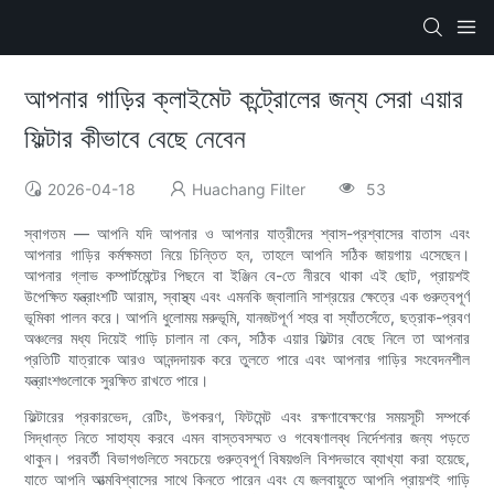
আপনার গাড়ির ক্লাইমেট কন্ট্রোলের জন্য সেরা এয়ার
ফিল্টার কীভাবে বেছে নেবেন
2026-04-18
Huachang Filter
53
স্বাগতম — আপনি যদি আপনার ও আপনার যাত্রীদের শ্বাস-প্রশ্বাসের বাতাস এবং
আপনার গাড়ির কর্মক্ষমতা নিয়ে চিন্তিত হন, তাহলে আপনি সঠিক জায়গায় এসেছেন।
আপনার গ্লাভ কম্পার্টমেন্টের পিছনে বা ইঞ্জিন বে-তে নীরবে থাকা এই ছোট, প্রায়শই
উপেক্ষিত যন্ত্রাংশটি আরাম, স্বাস্থ্য এবং এমনকি জ্বালানি সাশ্রয়ের ক্ষেত্রে এক গুরুত্বপূর্ণ
ভূমিকা পালন করে। আপনি ধুলোময় মরুভূমি, যানজটপূর্ণ শহর বা স্যাঁতসেঁতে, ছত্রাক-প্রবণ
অঞ্চলের মধ্য দিয়েই গাড়ি চালান না কেন, সঠিক এয়ার ফিল্টার বেছে নিলে তা আপনার
প্রতিটি যাত্রাকে আরও আনন্দদায়ক করে তুলতে পারে এবং আপনার গাড়ির সংবেদনশীল
যন্ত্রাংশগুলোকে সুরক্ষিত রাখতে পারে।
ফিল্টারের প্রকারভেদ, রেটিং, উপকরণ, ফিটমেন্ট এবং রক্ষণাবেক্ষণের সময়সূচী সম্পর্কে
সিদ্ধান্ত নিতে সাহায্য করবে এমন বাস্তবসম্মত ও গবেষণালব্ধ নির্দেশনার জন্য পড়তে
থাকুন। পরবর্তী বিভাগগুলিতে সবচেয়ে গুরুত্বপূর্ণ বিষয়গুলি বিশদভাবে ব্যাখ্যা করা হয়েছে,
যাতে আপনি আত্মবিশ্বাসের সাথে কিনতে পারেন এবং যে জলবায়ুতে আপনি প্রায়শই গাড়ি