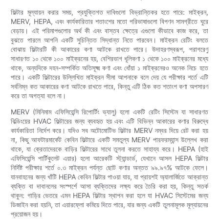
ফিল্টার মূল্যায়ন করার সময়, প্রযুক্তিগত দাবিগুলো বিভ্রান্তিকর হতে পারে: মাইক্রন,
MERV, HEPA, এবং কার্যকারিতার শতাংশের মতো পরিভাষাগুলো বিপণন সামগ্রীতে ঘুরে
বেড়ায়। এই পরিমাপগুলোর অর্থ কী এবং বাস্তব ক্ষেত্রে এগুলো কীভাবে কাজ করে, তা
বুঝতে পারলে আপনি একটি সুচিন্তিত সিদ্ধান্ত নিতে পারবেন। মাইক্রন রেটিং বলতে
বোঝায় ফিল্টারটি কী আকারের কণা আটকে রাখতে পারে। উদাহরণস্বরূপ, পরাগরেণু
সাধারণত ১০ থেকে ১০০ মাইক্রনের হয়, বেশিরভাগ ধূলিকণা ১ থেকে ১০০ মাইক্রনের মধ্যে
থাকে, অন্যদিকে দহন-সম্পর্কিত অতিসূক্ষ্ম কণা এবং ধোঁয়া ১ মাইক্রনেরও অনেক নিচে হতে
পারে। একটি ফিল্টারের উল্লিখিত মাইক্রন সীমা আপনাকে বলে দেয় যে পরীক্ষার শর্তে এটি
সর্বনিম্ন কত আকারের কণা আটকে রাখতে পারে, কিন্তু এটি ঠিক কত শতাংশ কণা অপসারণ
করে তা অগত্যা বলে না।
MERV (মিনিমাম এফিসিয়েন্সি রিপোর্টিং ভ্যালু) হলো একটি রেটিং সিস্টেম যা সাধারণত
বিল্ডিংয়ের HVAC ফিল্টারের জন্য ব্যবহৃত হয় এবং এটি বিভিন্ন আকারের কণার বিরুদ্ধে
কার্যকারিতা নির্দেশ করে। যদিও সব অটোমোটিভ ফিল্টার MERV নম্বর দিয়ে রেট করা হয়
না, কিছু আফটারমার্কেট কেবিন ফিল্টারে একটি সমতুল্য MERV পারফরম্যান্স উল্লেখ করা
থাকে, যা ক্রেতাদেরকে বাড়ির ফিল্টারের সাথে তুলনা করতে সাহায্য করে। HEPA (হাই
এফিসিয়েন্সি পার্টিকুলেট এয়ার) হলো আরেকটি স্ট্যান্ডার্ড, যেখানে আসল HEPA ফিল্টার
নির্দিষ্ট পরীক্ষার শর্তে ০.৩ মাইক্রন পর্যন্ত ছোট কণার অন্তত ৯৯.৯৭% আটকে ফেলে।
যানবাহনের জন্য খাঁটি HEPA কেবিন ফিল্টার পাওয়া যায়, যা প্রায়শই অ্যালার্জিতে আক্রান্ত
ব্যক্তি বা দাবানলের সংস্পর্শে আসা ব্যক্তিদের লক্ষ্য করে তৈরি করা হয়, কিন্তু সতর্ক
থাকুন: গাড়ির ভেতরে এমন HEPA ফিল্টার স্থাপন করা হলে যা HVAC সিস্টেমের জন্য
ডিজাইন করা হয়নি, তা এয়ারফ্লো কমিয়ে দিতে পারে, যার জন্য একটি তুলনামূলক মূল্যায়নের
প্রয়োজন হয়।