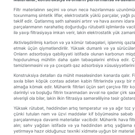
Filtr materialının seçimi və onun necə hazırlanması uzunömür
toxunmamış sintetik liflər, elektrostatik yüklü parçalar, yağl
təklif edir. Qatlanmış səth sahəsini artırır və hava axınını id
parçalanmanın narahatlıq doğurduğu rütubətli iqlimlərdə vacib
ilə yaxşı filtrasiyaya imkan verir, lakin elektrostatik yük zaman
Aktivləşdirilmiş karbon və ya kömür təbəqələri, işlənmiş qazl
etmək üçün qiymətləndirilir. Yüksək dumanlı və ya sürücülər
Onların adsorbsiya qabiliyyəti istifadə olunan karbonun miqdar
hopdurulmuş mühitin daha qalın təbəqələrini ehtiva edir. Çi
təmizlənməsini və ya çoxqatlı qaz adsorbsiya xüsusiyyətlərini g
Konstruksiya detalları da mühit məsələsindən kənarda qalır. 
sıxıla bilən köpük contası adətən kabin filtrlərində yaxşı bi
almağa kömək edir. Mühərrik filtrləri üçün sərt çərçivə filtr 
dərinliyi və boşluğu filtrin tıxanmadan əvvəl nə qədər çirk saxl
əlverişli ola bilər, lakin ilkin filtrasiya səmərəliliyinə təsir göstərə
Yüksək rütubət, həddindən artıq temperatur və ya ağır toz yük
çünki tutulan nəm və üzvi maddələr kif böyüməsinə səbəb ola
parçalanmaya davamlı materiallar vacibdir. Mühərrik hava filtr
alın; səhv yağdan istifadə və ya həddindən artıq yağlama sen
yetirməyə hazır olduğunuz texniki xidmətə uyğun bir material