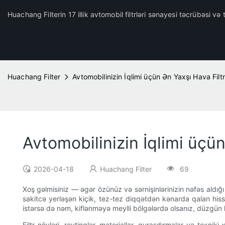
Huachang Filterin 17 illik avtomobil filtrləri sənayesi təcrübəsi və t
Huachang Filter
Avtomobilinizin İqlimi üçün Ən Yaxşı Hava Fil
Avtomobilinizin İqlimi üçü
2026-04-18
Huachang Filter
69
Xoş gəlmisiniz — əgər özünüz və sərnişinlərinizin nəfəs aldığ
sakitcə yerləşən kiçik, tez-tez diqqətdən kənarda qalan hissə 
istərsə də nəm, kiflənməyə meylli bölgələrdə olsanız, düzgün h
Filtr növləri, reytinqlər, materiallar, quraşdırmalar və te