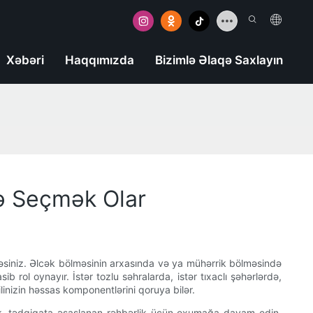
Xəbəri
Haqqımızda
Bizimlə Əlaqə Saxlayın
cə Seçmək Olar
rdəsiniz. Əlcək bölməsinin arxasında və ya mühərrik bölməsində
 rol oynayır. İstər tozlu səhralarda, istər tıxaclı şəhərlərdə,
linizin həssas komponentlərini qoruya bilər.
ktik, tədqiqata əsaslanan rəhbərlik üçün oxumağa davam edin.