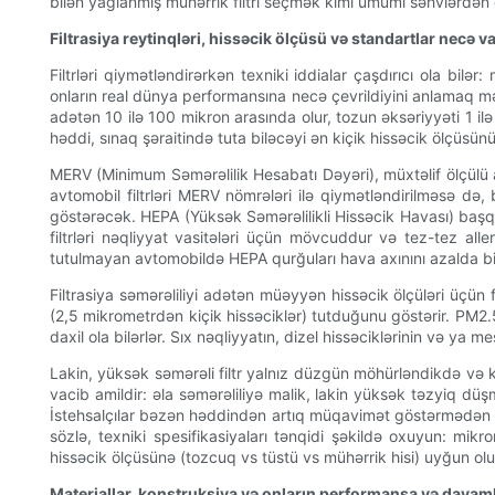
bilən yağlanmış mühərrik filtri seçmək kimi ümumi səhvlərdə
Filtrasiya reytinqləri, hissəcik ölçüsü və standartlar necə v
Filtrləri qiymətləndirərkən texniki iddialar çaşdırıcı ola bil
onların real dünya performansına necə çevrildiyini anlamaq məl
adətən 10 ilə 100 mikron arasında olur, tozun əksəriyyəti 1 ilə 
həddi, sınaq şəraitində tuta biləcəyi ən kiçik hissəcik ölçüsünü 
MERV (Minimum Səmərəlilik Hesabatı Dəyəri), müxtəlif ölçülü ar
avtomobil filtrləri MERV nömrələri ilə qiymətləndirilməsə də, 
göstərəcək. HEPA (Yüksək Səmərəlilikli Hissəcik Havası) başqa
filtrləri nəqliyyat vasitələri üçün mövcuddur və tez-tez al
tutulmayan avtomobildə HEPA qurğuları hava axınını azalda bi
Filtrasiya səmərəliliyi adətən müəyyən hissəcik ölçüləri üçün 
(2,5 mikrometrdən kiçik hissəciklər) tutduğunu göstərir. PM2.
daxil ola bilərlər. Sıx nəqliyyatın, dizel hissəciklərinin və ya
Lakin, yüksək səmərəli filtr yalnız düzgün möhürləndikdə və k
vacib amildir: əla səmərəliliyə malik, lakin yüksək təzyiq düşm
İstehsalçılar bəzən həddindən artıq müqavimət göstərmədən tutm
sözlə, texniki spesifikasiyaları tənqidi şəkildə oxuyun: mikro
hissəcik ölçüsünə (tozcuq vs tüstü vs mühərrik hisi) uyğun ol
Materiallar, konstruksiya və onların performansa və davamlı