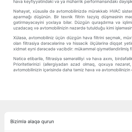
hava keyfiyyətindəki və ya mühərrik performansındakı dəyişikl
Nəhayət, xüsusilə də avtomobilinizdə mürəkkəb HVAC sistem
aparmağı düşünün. Bir texnik filtrin təzyiq düşməsinin mə
gətirməyəcəyini yoxlaya bilər. Düzgün quraşdırma və iqlimin
uzadacaq və avtomobilinizin nəzərdə tutulduğu kimi işləməs
Xülasə, avtomobiliniz üçün düzgün hava filtrini seçmək, müxt
olan filtrasiya dərəcələrinə və hissəcik ölçülərinə diqqət yet
xidmət eyni dərəcədə vacibdir: mükəmməl qiymətləndirilmiş filt
Nəticə etibarilə, filtrasiya səmərəliliyi və hava axını, birdəfə
Prioritetlərinizi (allergiyadan azad olmaq, qoxuya nəzar
avtomobilinizin içərisində daha təmiz hava və avtomobilinizi
Bizimlə əlaqə qurun