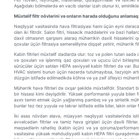
Aşağıdakı bölmələrdə ən vacib olanlar izah olunur ki, əminliklə
Müxtəlif filtr növlərini və onların harada olduğunu anlamaq
Nəqliyyat vasitəsində hava filtrasiyası hamı üçün eyni dərəcədə 
olan iki filtrdir. Salon filtri, hissəcik maddələrini və bəzi h
daxil olmasının qarşısını alaraq mühərrikin daxili hissələrini qo
qoxular üçün filtrasiya səmərəliliyinə diqqət yetirir, mühərrik f
Kabin filtrləri müxtəlif dadlarda olur: toz və polen tutan sadə q
və qoxuları və işlənmiş qaz qoxuları və uçucu üzvi birləşmələr
sürücülər üçün satılan HEPA səviyyəli kabin filtrləri də var. 
HVAC sistemi bunun üçün nəzərdə tutulmayıbsa, təzyiqin artmas
düzgün istifadə edilmədikdə köhnə və ya zəif üfləyici mühərri
Mühərrik hava filtrləri də oxşar şəkildə müxtəlifdir. Standart bi
bir hissəsi kimi dəyişdirilir. Yüksək performanslı yuyula bilə
axını təmin etmək üçün yağlanmış pambıq və ya sintetik mühitdə
bunlar tez-tez yuyula və təkrar istifadə edilə bilər, lakin onlar
İki əsas növdən əlavə, müəyyən nəqliyyat vasitələrində istif
əvvəlcədən filtrlər və təmiz hava girişləri üçün daxili filtrlə
məqsədlərin rahatlıq (kabin üçün) və ya qoruma/performans
vasitəsinə yüksək məhdudiyyətli kabin HEPA filtri quraşdırmaq