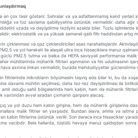
yğunlaşdırmaq
ünə ən çox təsir göstərir. Səhralar və ya asfaltlanmamış kənd yerləri
vamlılığa və toz saxlama qabiliyyətinə üstünlük verməlidir: daha ağ
üddətini uzada və dəyişdirmə tezliyini azalda bilər. Tozlu iqlimlərdə k
əlidir; elektrostatik və ya yüksək səmərəli qatlı filtr həddindən ar
 çirklənməsi və qaz çirkləndiriciləri əsas narahatlıqlardır. Aktivləşdi
PM2.5 və yol hərəkəti ilə əlaqəli ultra incə hissəciklərə məruz qalmanı
güclü PM2.5 tutma və bəlkə də HEPA səviyyəli performansa malik fi
ər mühitlərində mühərrik filtrləri aşınmanın və his udulmasının qar
dər hava axınına imkan verməlidir, burada məhdudiyyətlər gücləndirmə 
kabin filtrlərində mikrobların böyüməsini təşviq edə bilər ki, bu da 
inə davamlı mühitin seçilməsi, daha tez-tez dəyişdirilməsi ilə birlikdə 
amil olduğu sahil bölgələrində həm kabin, həm də mühərrik filtrlərini
k vaxtından əvvəl sıradan çıxmanın qarşısını alacaq.
lçıq və yol duzu həm kabin girişinə, həm də mühərrik girişlərinə daxil 
lara malik filtrlər ən yaxşısıdır. Bundan əlavə, ərimə və isitmə 
n kabin filtrlərinə üstünlük verilir. Son dərəcə incə hissəciklər ya
tutma vacibdir. Belə hallarda, tüstülü havaya məruz qaldıqdan sonra 