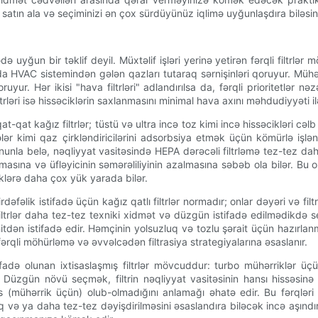
 satın ala və seçiminizi ən çox sürdüyünüz iqlimə uyğunlaşdıra biləsin
uyğun bir təklif deyil. Müxtəlif işləri yerinə yetirən fərqli filtrlər 
allarda HVAC sistemindən gələn qazları tutaraq sərnişinləri qoruyur. Müh
ruyur. Hər ikisi "hava filtrləri" adlandırılsa da, fərqli prioritetlər nəz
iltrləri isə hissəciklərin saxlanmasını minimal hava axını məhdudiyyəti 
at-qat kağız filtrlər; tüstü və ultra incə toz kimi incə hissəcikləri cə
 kimi qaz çirkləndiricilərini adsorbsiya etmək üçün kömürlə işlənmiş
Bununla belə, nəqliyyat vasitəsində HEPA dərəcəli filtrləmə tez-tez d
ına və üfləyicinin səmərəliliyinin azalmasına səbəb ola bilər. Bu o
klərə daha çox yük yarada bilər.
rdəfəlik istifadə üçün kağız qatlı filtrlər normadır; onlar dəyəri və fi
n filtrlər daha tez-tez texniki xidmət və düzgün istifadə edilmədikd
n istifadə edir. Həmçinin yolsuzluq və tozlu şərait üçün hazırlanmış
 fərqli möhürləmə və əvvəlcədən filtrasiya strategiyalarına əsaslanır.
adə olunan ixtisaslaşmış filtrlər mövcuddur: turbo mühərriklər üçün 
r. Düzgün növü seçmək, filtrin nəqliyyat vasitəsinin hansı hissəsinə xi
 (mühərrik üçün) olub-olmadığını anlamağı əhatə edir. Bu fərqləri
 və ya daha tez-tez dəyişdirilməsini əsaslandıra biləcək incə aşındır