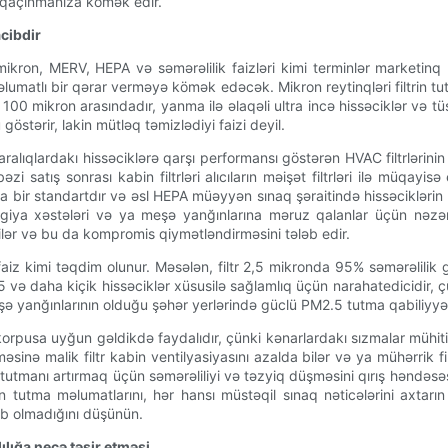
n qaçınmanıza kömək edir.
acibdir
ər: mikron, MERV, HEPA və səmərəlilik faizləri kimi terminlər market
umatlı bir qərar verməyə kömək edəcək. Mikron reytinqləri filtrin tu
100 mikron arasındadır, yanma ilə əlaqəli ultra incə hissəciklər və tüstü
göstərir, lakin mütləq təmizlədiyi faizi deyil.
alıqlardakı hissəciklərə qarşı performansı göstərən HVAC filtrlərinin
bəzi satış sonrası kabin filtrləri alıcıların məişət filtrləri ilə m
 bir standartdır və əsl HEPA müəyyən sınaq şəraitində hissəciklərin
lergiya xəstələri və ya meşə yanğınlarına məruz qalanlar üçün nəzə
lər və bu da kompromis qiymətləndirməsini tələb edir.
faiz kimi təqdim olunur. Məsələn, filtr 2,5 mikronda 95% səmərəlilik 
5 və daha kiçik hissəciklər xüsusilə sağlamlıq üçün narahatedicidir, 
 meşə yanğınlarının olduğu şəhər yerlərində güclü PM2.5 tutma qabiliyyə
orpusa uyğun gəldikdə faydalıdır, çünki kənarlardakı sızmalar mühit
əsinə malik filtr kabin ventilyasiyasını azalda bilər və ya mühərrik fil
anı artırmaq üçün səmərəliliyi və təzyiq düşməsini qırış həndəsəsi, mü
n tutma məlumatlarını, hər hansı müstəqil sınaq nəticələrini axtarın v
ub olmadığını düşünün.
lığa necə təsir etməsi