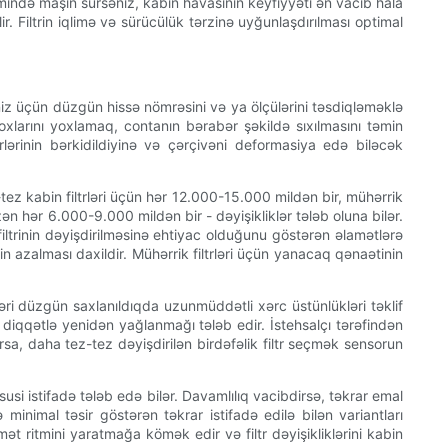
imində maşın sürsəniz, kabin havasının keyfiyyəti ən vacib hala
. Filtrin iqlimə və sürücülük tərzinə uyğunlaşdırılması optimal
iniz üçün düzgün hissə nömrəsini və ya ölçülərini təsdiqləməklə
oxlarını yoxlamaq, contanın bərabər şəkildə sıxılmasını təmin
lərinin bərkidildiyinə və çərçivəni deformasiya edə biləcək
z-tez kabin filtrləri üçün hər 12.000-15.000 mildən bir, mühərrik
ən hər 6.000-9.000 mildən bir - dəyişikliklər tələb oluna bilər.
iltrinin dəyişdirilməsinə ehtiyac olduğunu göstərən əlamətlərə
n azalması daxildir. Mühərrik filtrləri üçün yanacaq qənaətinin
rləri düzgün saxlanıldıqda uzunmüddətli xərc üstünlükləri təklif
n diqqətlə yenidən yağlanmağı tələb edir. İstehsalçı tərəfindən
sa, daha tez-tez dəyişdirilən birdəfəlik filtr seçmək sensorun
üsusi istifadə tələb edə bilər. Davamlılıq vacibdirsə, təkrar emal
minimal təsir göstərən təkrar istifadə edilə bilən variantları
mət ritmini yaratmağa kömək edir və filtr dəyişikliklərini kabin