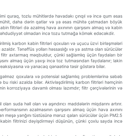
 kimi quraq, tozlu mühitlərdə havadakı çınqıl və incə qum əsas
ır mühit, daha dərin qatlar və ya əsas mühitə çatmadan böyük
abin filtrləri də azalmış hava axınının qarşısını almaq və kabin
tıq məhdudiyyət olmadan incə tozu tutmağa kömək edəcəkdir.
rilmiş karbon kabin filtrləri qoxuları və uçucu üzvi birləşmələri
 azaldır. Tənəffüs yolları həssaslığı və ya astma olan sürücülər
ltr axtarmaq məqbuldur, çünki sağlamlıq üçün faydaları bir
şısını almaq üçün yaxşı incə toz tutmasından faydalanır; lakin
reaksiyasına və yanacaq qənaətinə təsir göstərə bilər.
xoşagəlməz qoxulara və potensial sağlamlıq problemlərinə səbəb
bu riski azalda bilər. Aktivləşdirilmiş karbon filtrləri həmçinin
n korroziyaya davamlı olması lazımdır; filtr çərçivələrinin və
olan suda həll olan və aşındırıcı maddələrin miqdarını artırır.
performansının azalmasının qarşısını almaq üçün hava axınını
radan meşə yanğını tüstüsünə məruz qalan sürücülər üçün PM2.5
kabin filtrinizi dəyişdirməyi düşünün, çünki çoxlu sayda incə