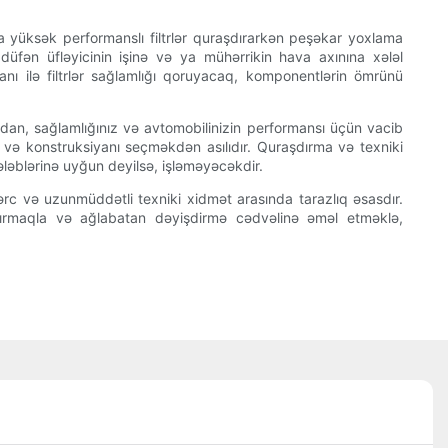
yüksək performanslı filtrlər quraşdırarkən peşəkar yoxlama
üfən üfləyicinin işinə və ya mühərrikin hava axınına xələl
anı ilə filtrlər sağlamlığı qoruyacaq, komponentlərin ömrünü
qdan, sağlamlığınız və avtomobilinizin performansı üçün vacib
arı və konstruksiyanı seçməkdən asılıdır. Quraşdırma və texniki
ələblərinə uyğun deyilsə, işləməyəcəkdir.
in xərc və uzunmüddətli texniki xidmət arasında tarazlıq əsasdır.
şdırmaqla və ağlabatan dəyişdirmə cədvəlinə əməl etməklə,