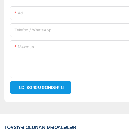
Ad
Telefon / WhatsApp
Məzmun
İNDI SORĞU GÖNDƏRIN
TÖVSIYƏ OLUNAN MƏQALƏLƏR