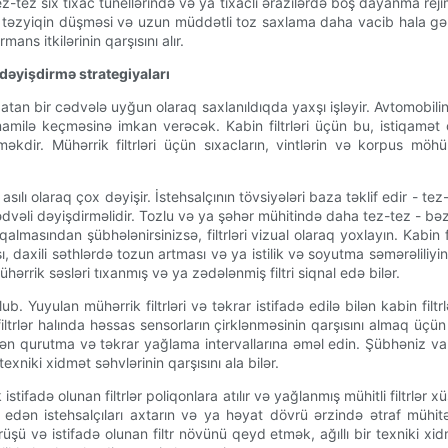
tez-tez sıx tıxac tunellərində və ya tıxaclı ərazilərdə boş dayanma rej
ki təzyiqin düşməsi və uzun müddətli toz saxlama daha vacib hala gəlir
ns itkilərinin qarşısını alır.
dəyişdirmə strategiyaları
batan bir cədvələ uyğun olaraq saxlanıldıqda yaxşı işləyir. Avtomobil
amilə keçməsinə imkan verəcək. Kabin filtrləri üçün bu, istiqamət 
dir. Mühərrik filtrləri üçün sıxacların, vintlərin və korpus möhür
asılı olaraq çox dəyişir. İstehsalçının tövsiyələri baza təklif edir - te
 cədvəli dəyişdirməlidir. Tozlu və ya şəhər mühitində daha tez-tez - bəz
asından şübhələnirsinizsə, filtrləri vizual olaraq yoxlayın. Kabin f
 daxili səthlərdə tozun artması və ya istilik və soyutma səmərəliliyini
hərrik səsləri tıxanmış və ya zədələnmiş filtri siqnal edə bilər.
ub. Yuyulan mühərrik filtrləri və təkrar istifadə edilə bilən kabin filt
filtrlər halında həssas sensorların çirklənməsinin qarşısını almaq üçü
ilən qurutma və təkrar yağlama intervallarına əməl edin. Şübhəniz var
niki xidmət səhvlərinin qarşısını ala bilər.
stifadə olunan filtrlər poliqonlara atılır və yağlanmış mühitli filtrlər x
 edən istehsalçıları axtarın və ya həyat dövrü ərzində ətraf mühitə 
rüşü və istifadə olunan filtr növünü qeyd etmək, ağıllı bir texniki xid