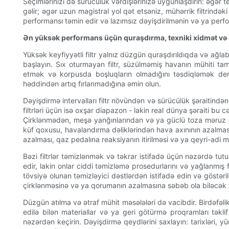
Seçimlərinizi də sürücülük vərdişlərinizə uyğunlaşdırın: əgər 
gəlir; əgər uzun magistral yol qət etsəniz, mühərrik filtrində
performansı təmin edir və lazımsız dəyişdirilmənin və ya performa
Ən yüksək performans üçün quraşdırma, texniki xidmət və 
Yüksək keyfiyyətli filtr yalnız düzgün quraşdırıldıqda və ağla
başlayın. Sıx oturmayan filtr, süzülməmiş havanın mühiti tam
etmək və korpusda boşluqların olmadığını təsdiqləmək demək
həddindən artıq fırlanmadığına əmin olun.
Dəyişdirmə intervalları filtr növündən və sürücülük şəraitindən 
filtrləri üçün isə oxşar diapazon - lakin real dünya şəraiti bu
Çirklənmədən, meşə yanğınlarından və ya güclü toza məruz qalm
küf qoxusu, havalandırma dəliklərindən hava axınının azalması,
azalması, qaz pedalına reaksiyanın itirilməsi və ya qeyri-adi mü
Bəzi filtrlər təmizlənmək və təkrar istifadə üçün nəzərdə tutul
edir, lakin onlar ciddi təmizləmə prosedurlarını və yağlanmış 
tövsiyə olunan təmizləyici dəstlərdən istifadə edin və göstər
çirklənməsinə və ya qorumanın azalmasına səbəb ola biləcək tex
Düzgün atılma və ətraf mühit məsələləri də vacibdir. Birdəfəlik i
edilə bilən materiallar və ya geri götürmə proqramları təklif
nəzərdən keçirin. Dəyişdirmə qeydlərini saxlayın: tarixləri, yü