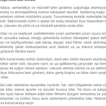
lülüyə, səmərəliliyə və müxtəlif iqlim şəraitinə uyğunluğa əhəmiyyə
ı pambıq və aktivləşdirilmiş karbon təbəqələri daxildir. Qatlanmış kağ
arə edərkən xidmət müddətini uzadır. Toxunmamış sintetik materiallar tə
dir. Elektrostatik mühit o qədər də sıxlıq olmadan incə hissəcikləri
la, xüsusən də çirkli və ya rütubətli şəraitdə azala bilər.
ardan və ya nəqliyyat vasitələrindən çıxan qazlardan çıxan uçucu üzv
in qoxulara həssas olduğu şəhərlərdə karbon təbəqələri qəbul edilə
ı və keyfiyyətindən asılı olaraq dəyişir; bəzi filtrlər nazik aktivlə
rklənmiş şəhər mərkəzlərində azot dioksid və ya kükürd birləşmələ
östərən filtrlərə baxın.
Filtrin kənarındakı möhür bütövlüyü, daxil olan bütün havanın süzü
r möhür təmin edir, davamlı rezin və ya qəliblənmiş çərçivələr isə 
korpusu ilə uyğun təmas saxlayır; vakuum altında çökmə və ya deforma
aya biləcəyinə təsir göstərir; daha geniş boşluq və daha dərin qırışlar
 bilər.
ü olan iqlimlərdə davamlılıq vacibdir. İsti, nəm bölgələrdə nəmə və
 bilər, salona sporlar və qoxular buraxa bilər. Yol duzu və palçığ
ləri üçün təkrar istifadə edilə bilən filtrlərin düzgün təmizləmə və y
sorları və kütləvi hava axını sistemlərini çirkləndirə bilər. Nəti
 və konstruksiya seçin.