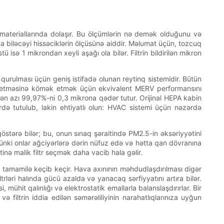
inq materiallarında dolaşır. Bu ölçümlərin nə demək olduğunu və
ta biləcəyi hissəciklərin ölçüsünə aiddir. Məlumat üçün, tozcuq
 isə 1 mikrondan xeyli aşağı ola bilər. Filtrin bildirilən mikron
 qurulması üçün geniş istifadə olunan reytinq sistemidir. Bütün
üqayisə etməsinə kömək etmək üçün ekvivalent MERV performansını
 ən azı 99,97%-ni 0,3 mikrona qədər tutur. Orijinal HEPA kabin
rdə tutulub, lakin ehtiyatlı olun: HVAC sistemi üçün nəzərdə
göstərə bilər; bu, onun sınaq şəraitində PM2.5-in əksəriyyətini
çünki onlar ağciyərlərə dərin nüfuz edə və hətta qan dövranına
tinə malik filtr seçmək daha vacib hala gəlir.
i tamamilə keçib keçir. Hava axınının məhdudlaşdırılması digər
trləri halında gücü azalda və yanacaq sərfiyyatını artıra bilər.
hit qalınlığı və elektrostatik emallarla balanslaşdırırlar. Bir
ə filtrin iddia edilən səmərəliliyinin narahatlıqlarınıza uyğun