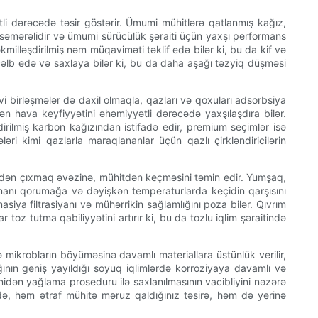
tli dərəcədə təsir göstərir. Ümumi mühitlərə qatlanmış kağız,
ız səmərəlidir və ümumi sürücülük şəraiti üçün yaxşı performans
kmilləşdirilmiş nəm müqaviməti təklif edə bilər ki, bu da kif və
 cəlb edə və saxlaya bilər ki, bu da daha aşağı təzyiq düşməsi
i birləşmələr də daxil olmaqla, qazları və qoxuları adsorbsiya
n hava keyfiyyətini əhəmiyyətli dərəcədə yaxşılaşdıra bilər.
şdirilmiş karbon kağızından istifadə edir, premium seçimlər isə
ri kimi qazlarla maraqlananlar üçün qazlı çirkləndiricilərin
lmədən çıxmaq əvəzinə, mühitdən keçməsini təmin edir. Yumşaq,
formanı qorumağa və dəyişkən temperaturlarda keçidin qarşısını
siya filtrasiyanı və mühərrikin sağlamlığını poza bilər. Qıvrım
 toz tutma qabiliyyətini artırır ki, bu da tozlu iqlim şəraitində
 mikrobların böyüməsinə davamlı materiallara üstünlük verilir,
ının geniş yayıldığı soyuq iqlimlərdə korroziyaya davamlı və
enidən yağlama proseduru ilə saxlanılmasının vacibliyini nəzərə
cədə, həm ətraf mühitə məruz qaldığınız təsirə, həm də yerinə