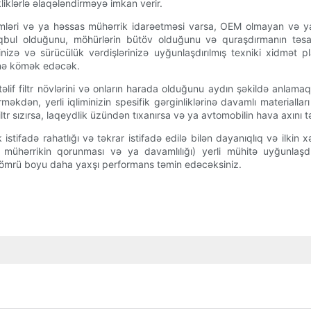
iklərlə əlaqələndirməyə imkan verir.
ləri və ya həssas mühərrik idarəetməsi varsa, OEM olmayan və ya 
qbul olduğunu, möhürlərin bütöv olduğunu və quraşdırmanın təsad
izə və sürücülük vərdişlərinizə uyğunlaşdırılmış texniki xidmət pl
inə kömək edəcək.
əlif filtr növlərini və onların harada olduğunu aydın şəkildə anlama
irməkdən, yerli iqliminizin spesifik gərginliklərinə davamlı materiall
r sızırsa, laqeydlik üzündən tıxanırsa və ya avtomobilin hava axını t
lik istifadə rahatlığı və təkrar istifadə edilə bilən dayanıqlıq və ilk
ət, mühərrikin qorunması və ya davamlılığı) yerli mühitə uyğunla
n ömrü boyu daha yaxşı performans təmin edəcəksiniz.