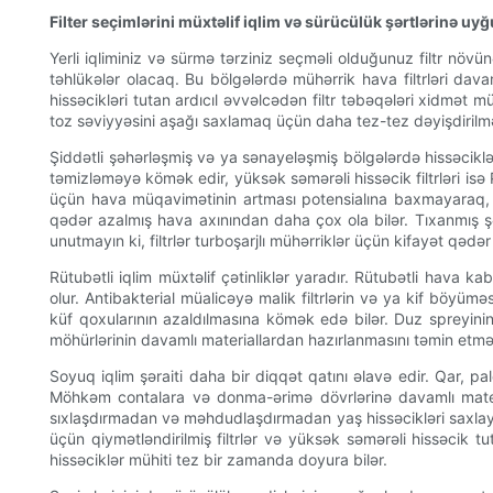
Filter seçimlərini müxtəlif iqlim və sürücülük şərtlərinə u
Yerli iqliminiz və sürmə tərziniz seçməli olduğunuz filtr növ
təhlükələr olacaq. Bu bölgələrdə mühərrik hava filtrləri da
hissəcikləri tutan ardıcıl əvvəlcədən filtr təbəqələri xidmət m
toz səviyyəsini aşağı saxlamaq üçün daha tez-tez dəyişdirilm
Şiddətli şəhərləşmiş və ya sənayeləşmiş bölgələrdə hissəciklərin
təmizləməyə kömək edir, yüksək səmərəli hissəcik filtrləri isə 
üçün hava müqavimətinin artması potensialına baxmayaraq, 
qədər azalmış hava axınından daha çox ola bilər. Tıxanmış şəh
unutmayın ki, filtrlər turboşarjlı mühərriklər üçün kifayət qə
Rütubətli iqlim müxtəlif çətinliklər yaradır. Rütubətli hava 
olur. Antibakterial müalicəyə malik filtrlərin və ya kif böyüməs
küf qoxularının azaldılmasına kömək edə bilər. Duz spreyinin 
möhürlərinin davamlı materiallardan hazırlanmasını təmin etmə
Soyuq iqlim şəraiti daha bir diqqət qatını əlavə edir. Qar, pa
Möhkəm contalara və donma-ərimə dövrlərinə davamlı material
sıxlaşdırmadan və məhdudlaşdırmadan yaş hissəcikləri saxlaya
üçün qiymətləndirilmiş filtrlər və yüksək səmərəli hissəcik 
hissəciklər mühiti tez bir zamanda doyura bilər.