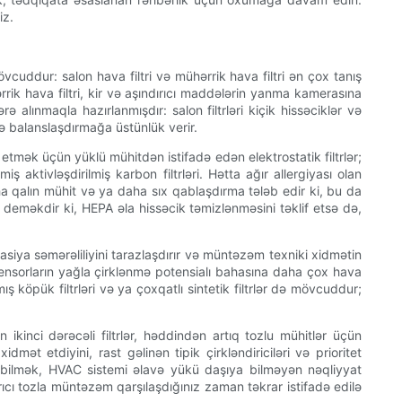
iz.
mövcuddur: salon hava filtri və mühərrik hava filtri ən çox tanış
ərrik hava filtri, kir və aşındırıcı maddələrin yanma kamerasına
ərə alınmaqla hazırlanmışdır: salon filtrləri kiçik hissəciklər və
ilə balanslaşdırmağa üstünlük verir.
lb etmək üçün yüklü mühitdən istifadə edən elektrostatik filtrlər;
 aktivləşdirilmiş karbon filtrləri. Hətta ağır allergiyası olan
aha qalın mühit və ya daha sıx qablaşdırma tələb edir ki, bu da
 deməkdir ki, HEPA əla hissəcik təmizlənməsini təklif etsə də,
ltrasiya səmərəliliyini tarazlaşdırır və müntəzəm texniki xidmətin
ə sensorların yağla çirklənmə potensialı bahasına daha çox hava
 köpük filtrləri və ya çoxqatlı sintetik filtrlər də mövcuddur;
ikinci dərəcəli filtrlər, həddindən artıq tozlu mühitlər üçün
dmət etdiyini, rast gəlinən tipik çirkləndiriciləri və prioritet
 bilmək, HVAC sistemi əlavə yükü daşıya bilməyən nəqliyyat
ıcı tozla müntəzəm qarşılaşdığınız zaman təkrar istifadə edilə