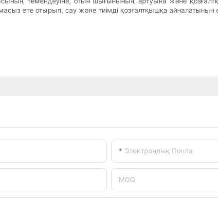
ысының төмендеуіне, отын шығынының артуына және қозғалтқ
амасыз ете отырып, сау және тиімді қозғалтқышқа айналатынын 
Электрондық Пошта
MOQ