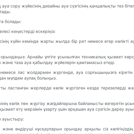
ауа сору жүйесінің дизайны ауа сүзгісінің қаншалықты тез бітел
ртады.
уға болады:
елесі кеңестерді ескеріңіз:
гісінің күйін кемінде жарты жылда бір рет немесе егер көлікті а
орындаңыз: Арнайы үлгіге ұсынылған техникалық қызмет көрсет
 және таза ауа қабылдау жүйелерін қамтамасыз етеді.
месе лас жолдармен жүргенде, ауа сорғышыңызға кіретін қ
дан мүлдем аулақ болыңыз.
ты ластанған жерлерде көлік жүргізген кезде терезелерді жа
лерінің көлік пен жүргізу жағдайларына байланысты өзгеретін 
ызмет ету мерзімін ұзарту үшін әрқашан ауа сүзгісін дереу ау
е ауыстыру:
не өндіруші нұсқауларын орындау арқылы сіз көлігіңіздің а