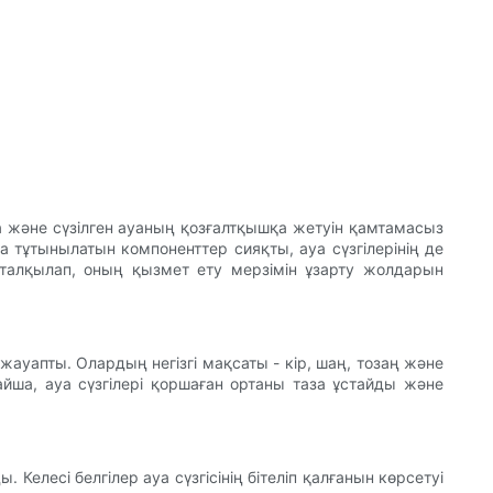
а және сүзілген ауаның қозғалтқышқа жетуін қамтамасыз
а тұтынылатын компоненттер сияқты, ауа сүзгілерінің де
н талқылап, оның қызмет ету мерзімін ұзарту жолдарын
жауапты. Олардың негізгі мақсаты - кір, шаң, тозаң және
айша, ауа сүзгілері қоршаған ортаны таза ұстайды және
Келесі белгілер ауа сүзгісінің бітеліп қалғанын көрсетуі