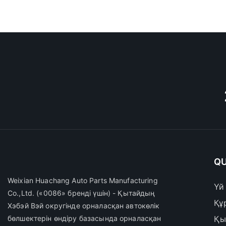
QU
Weixian Huachang Auto Parts Manufacturing
Үй
Co.,Ltd.
(«0086» бренді үшін) - Қытайдың
Құ
Хэбэй Вэй округінде орналасқан автокөлік
бөлшектерін өндіру базасында орналасқан
Қы