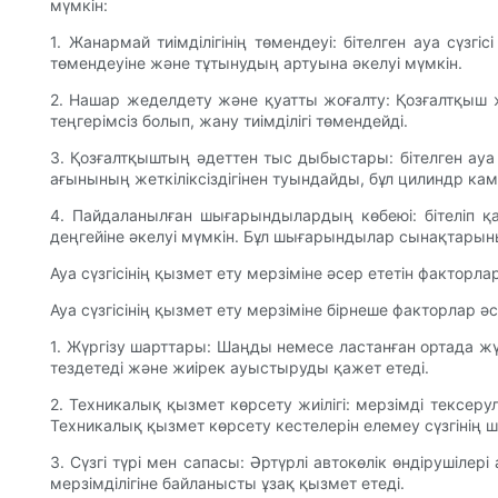
мүмкін:
1. Жанармай тиімділігінің төмендеуі: бітелген ауа сүзгі
төмендеуіне және тұтынудың артуына әкелуі мүмкін.
2. Нашар жеделдету және қуатты жоғалту: Қозғалтқыш ж
теңгерімсіз болып, жану тиімділігі төмендейді.
3. Қозғалтқыштың әдеттен тыс дыбыстары: бітелген ау
ағынының жеткіліксіздігінен туындайды, бұл цилиндр ка
4. Пайдаланылған шығарындылардың көбеюі: бітеліп қ
деңгейіне әкелуі мүмкін. Бұл шығарындылар сынақтарыны
Ауа сүзгісінің қызмет ету мерзіміне әсер ететін факторлар
Ауа сүзгісінің қызмет ету мерзіміне бірнеше факторлар 
1. Жүргізу шарттары: Шаңды немесе ластанған ортада жүре
тездетеді және жиірек ауыстыруды қажет етеді.
2. Техникалық қызмет көрсету жиілігі: мерзімді тексеру
Техникалық қызмет көрсету кестелерін елемеу сүзгінің 
3. Сүзгі түрі мен сапасы: Әртүрлі автокөлік өндірушілер
мерзімділігіне байланысты ұзақ қызмет етеді.