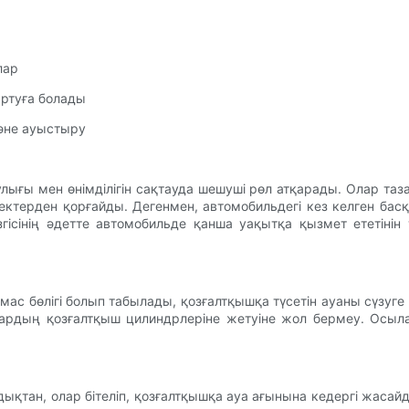
лар
зартуға болады
және ауыстыру
лығы мен өнімділігін сақтауда шешуші рөл атқарады. Олар таз
ктерден қорғайды. Дегенмен, автомобильдегі кез келген басқ
үзгісінің әдетте автомобильде қанша уақытқа қызмет ететіні
мас бөлігі болып табылады, қозғалтқышқа түсетін ауаны сүзуге 
олардың қозғалтқыш цилиндрлеріне жетуіне жол бермеу. Осыл
қтан, олар бітеліп, қозғалтқышқа ауа ағынына кедергі жасайды. 