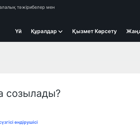
 салалық тәжірибелер мен
Үй
Құралдар
Қызмет Көрсету
Жаң
қа созылады?
згісі өндірушісі