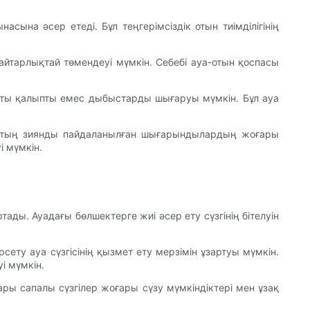
насына әсер етеді. Бұл теңгерімсіздік отын тиімділігінің
айтарлықтай төмендеуі мүмкін. Себебі ауа-отын қоспасы
яқты қалыпты емес дыбыстарды шығаруы мүмкін. Бұл ауа
тқыштың зиянды пайдаланылған шығарындылардың жоғары
і мүмкін.
тады. Ауадағы бөлшектерге жиі әсер ету сүзгінің бітелуін
сету ауа сүзгісінің қызмет ету мерзімін ұзартуы мүмкін.
і мүмкін.
оғары сапалы сүзгілер жоғары сүзу мүмкіндіктері мен ұзақ