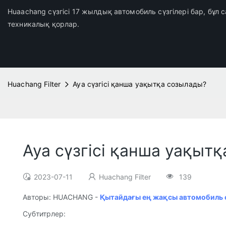
Huaachang сүзгісі 17 жылдық автомобиль сүзгілері бар, бұл
техникалық қорлар.
Huachang Filter
Ауа сүзгісі қанша уақытқа созылады?
Ауа сүзгісі қанша уақыт
2023-07-11
Huachang Filter
139
Авторы: HUACHANG -
Қытайдағы ең жақсы автомобиль сү
Субтитрлер: