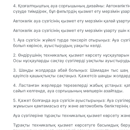
4. Қозғалтқыштың ауа сорғышының дизайны: Автокөліктің 
сүзуде тиімдірек, бұл фильтрдің қызмет ету мерзімін ұза
Автокөлік ауа сүзгісінің қызмет ету мерзімін қалай ұзарт
Автокөлік ауа сүзгісінің қызмет ету мерзімін ұзарту үшін к
1. Ауа сүзгісін жүйелі түрде тексеріп отырыңыз: Ауа сүз
болып көрінсе, ауыстырудың уақыты келді.
2. Өндірушінің техникалық қызмет көрсету нұсқауларын 
Осы нұсқауларды сақтау сүзгілерді уақтылы ауыстыруды
3. Шаңды жолдарда абай болыңыз: Шамадан тыс шаң не
қауіпсіз қашықтықты сақтаңыз. Қажетсіз шаңды жолдар
4. Ластанған жерлерде терезелерді жабық ұстаңыз: қат
сайып келгенде, ауа сорғышының мөлшерін азайтады.
5. Қажет болғанда ауа сүзгісін ауыстырыңыз: Ауа сүзгі
жұмысын қамтамасыз ету және автомобиль бөліктерінің қ
Ауа сүзгілеріне тұрақты техникалық қызмет көрсету жән
Тұрақты техникалық қызмет көрсетуге басымдық беру жә