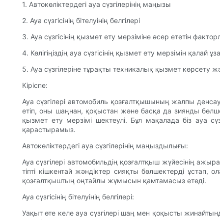
1. Автокөліктердегі ауа сүзгілерінің маңызы
2. Ауа сүзгісінің бітелуінің белгілері
3. Ауа сүзгісінің қызмет ету мерзіміне әсер ететін фактор
4. Көлігіңіздің ауа сүзгісінің қызмет ету мерзімін қалай ұ
5. Ауа сүзгілеріне тұрақты техникалық қызмет көрсету 
Кіріспе:
Ауа сүзгілері автомобиль қозғалтқышының жалпы денсау
етіп, оны шаңнан, қоқыстан және басқа да зиянды бөлше
қызмет ету мерзімі шектеулі. Бұл мақалада біз ауа с
қарастырамыз.
Автокөліктердегі ауа сүзгілерінің маңыздылығы:
Ауа сүзгілері автомобильдің қозғалтқыш жүйесінің ажыра
тіпті кішкентай жәндіктер сияқты бөлшектерді ұстап, 
қозғалтқыштың оңтайлы жұмысын қамтамасыз етеді.
Ауа сүзгісінің бітелуінің белгілері:
Уақыт өте келе ауа сүзгілері шаң мен қоқысты жинайтынды