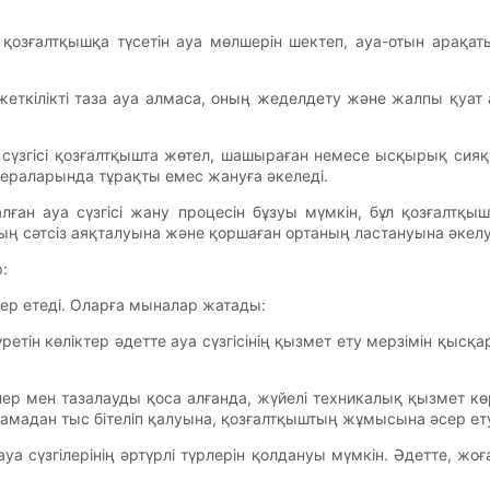
сі қозғалтқышқа түсетін ауа мөлшерін шектеп, ауа-отын арақаты
еткілікті таза ауа алмаса, оның жеделдету және жалпы қуат 
а сүзгісі қозғалтқышта жөтел, шашыраған немесе ысқырық си
мераларында тұрақты емес жануға әкеледі.
алған ауа сүзгісі жану процесін бұзуы мүмкін, бұл қозғал
ң сәтсіз аяқталуына және қоршаған ортаның ластануына әкелу
:
әсер етеді. Оларға мыналар жатады:
тін көліктер әдетте ауа сүзгісінің қызмет ету мерзімін қысқар
лер мен тазалауды қоса алғанда, жүйелі техникалық қызмет көр
шамадан тыс бітеліп қалуына, қозғалтқыштың жұмысына әсер ету
і ауа сүзгілерінің әртүрлі түрлерін қолдануы мүмкін. Әдетте, ж