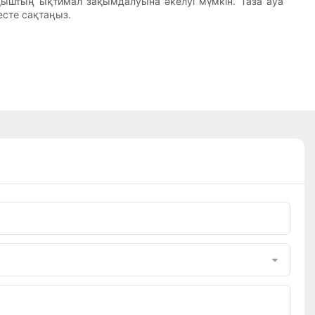
ыштың ықтимал зақымдалуына әкелуі мүмкін. Таза ауа
есте сақтаңыз.