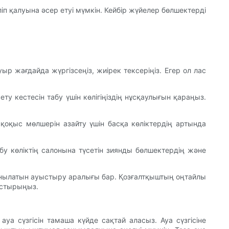
іп қалуына әсер етуі мүмкін. Кейбір жүйелер бөлшектерді
уыр жағдайда жүргізсеңіз, жиірек тексеріңіз. Егер ол лас
у кестесін табу үшін көлігіңіздің нұсқаулығын қараңыз.
оқыс мөлшерін азайту үшін басқа көліктердің артында
бу көліктің салонына түсетін зиянды бөлшектердің және
ұсынылатын ауыстыру аралығы бар. Қозғалтқыштың оңтайлы
ыстырыңыз.
уа сүзгісін тамаша күйде сақтай аласыз. Ауа сүзгісіне