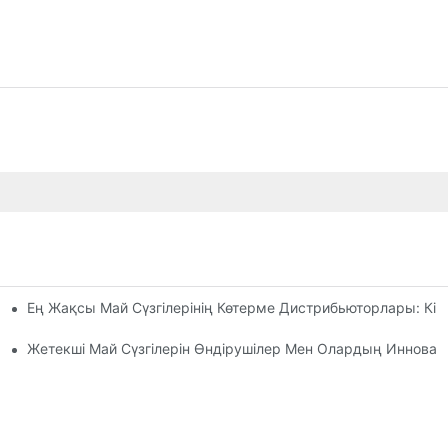
Ең Жақсы Май Сүзгілерінің Көтерме Дистрибьюторлары: Кім
ты Шолу
ен Амалдар
Жетекші Май Сүзгілерін Өндірушілер Мен Олардың Иннова