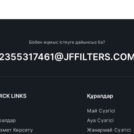
Бізбен жұмыс істеуге дайынсыз ба?
2355317461@JFFILTERS.CO
ICK LINKS
Құралдар
Май Сүзгісі
ралдар
Ауа Сүзгісі
змет Көрсету
Жанармай Сүзгісі