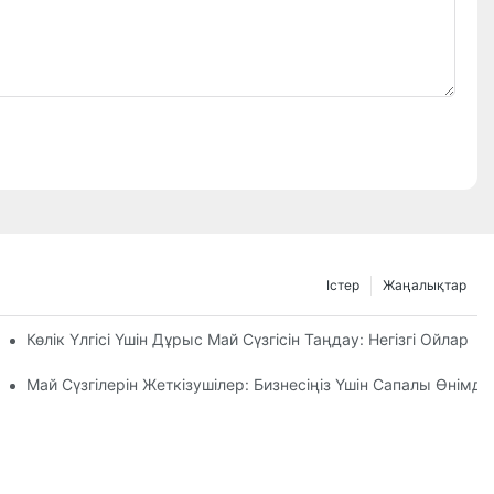
Істер
Жаңалықтар
ге Сену Керек?
Көлік Үлгісі Үшін Дұрыс Май Сүзгісін Таңдау: Негізгі Ойлар
цияларына Назар Аудару
Май Сүзгілерін Жеткізушілер: Бизнесіңіз Үшін Сапалы Өнімде