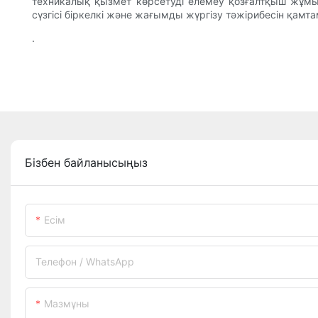
техникалық қызмет көрсетуді елемеу қозғалтқыш жұм
сүзгісі біркелкі және жағымды жүргізу тәжірибесін қамт
.
Бізбен байланысыңыз
Есім
Телефон / WhatsApp
Мазмұны