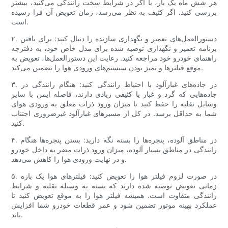
هر شش ماه یک بار، یا اگر در شرایط سخت رانندگی می‌کنید، بیشتر
بررسی کنید. اگر کثیف به نظر می‌رسد، زمان تعویض آن فرا رسیده
است.
۲. دستورالعمل‌های تعمیر و نگهداری سازنده را دنبال کنید: برای یافتن
برنامه تعمیر و نگهداری توصیه شده برای مدل خاص خود، به دفترچه
راهنمای خودرو خود مراجعه کنید. رعایت این دستورالعمل‌ها، تعویض به
موقع فیلترها و تمیز بودن سیستم‌های ورودی هوا را تضمین می‌کند.
۳. در جاده‌های غبارآلود با احتیاط رانندگی کنید: هنگام رانندگی در
جاده‌هایی که گرد و غبار یا کثیفی زیادی دارند، فاصله ایمن با سایر
وسایل نقلیه را حفظ کنید تا میزان ورود ذرات معلق به ورودی هوای
شما به حداقل برسد. در کل از مسیرهای غبارآلود غیرضروری اجتناب
کنید.
۴. در مناطق آلوده، پنجره‌ها را بسته نگه دارید: بستن پنجره‌ها هنگام
رانندگی در مناطق بسیار آلوده، میزان ورود ذرات مضر به داخل خودرو
و در نهایت ورودی هوا را کاهش می‌دهد.
۵. در صورت لزوم فیلتر هوا را تعویض کنید: فیلترهای هوا یک بازه
زمانی تعویض توصیه شده دارند که بسته به وسیله نقلیه و شرایط
رانندگی متفاوت است. همیشه فیلتر هوا را به موقع تعویض کنید تا
عملکرد بهینه موتور تضمین شود و عمر قطعات خودرو شما افزایش
یابد.