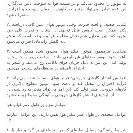
به موتور را محدود می‌کند و بر نسبت هوا به سوخت تأثیر می‌گذارد.
این عدم تعادل می‌تواند منجر به کاهش راندمان سوخت و افزایش
مصرف شود.
۲. شتاب ضعیف و افت قدرت: وقتی موتور هوای تمیز کافی دریافت
نکند، ممکن است کاهش قابل توجهی در شتاب و قدرت کلی خود
تجربه کند. این به دلیل عدم تعادل مخلوط هوا و سوخت است که منجر
به کاهش راندمان احتراق می‌شود.
۳. صداهای غیرمعمول موتور: فیلتر هوای مسدود شده ممکن است
باعث شود موتور صداهای غیرطبیعی مانند سرفه، تق‌تق یا خس‌خس
تولید کند. این امر به دلیل جریان هوای ناکافی رخ می‌دهد و منجر به
احتراق نامنظم در محفظه‌های سیلندر می‌شود.
۴. افزایش انتشار گازهای خروجی: فیلتر هوای مسدود شده می‌تواند
فرآیند احتراق را مختل کند و باعث شود موتور سطوح بالاتری از
گازهای خروجی مضر تولید کند. این امر می‌تواند منجر به رد شدن در
آزمایش‌های انتشار گازهای خروجی و آلودگی محیط زیست شود.
عوامل مؤثر بر طول عمر فیلتر هوا:
عوامل متعددی در طول عمر فیلتر هوا نقش دارند. این عوامل عبارتند
از:
۱. شرایط رانندگی: وسایل نقلیه‌ای که در محیط‌های پر گرد و غبار یا